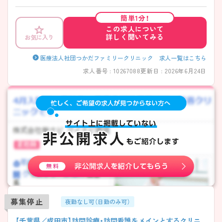
にスキルアップを希望される方にもおすすめの求人です。また、完全週
休2日制で残業も少ないため、ご家庭との両立のしやすい、働きやすい環
簡単1分！
境です。ご興味をお持ちの方はお気軽にマイナビ看護師までお問い合わ
この求人について
せください！
詳しく聞いてみる
お気に入り
医療法人社団つかだファミリークリニック 求人一覧はこちら
求人番号 : 10267088
更新日 : 2026年6月24日
募集停止
夜勤なし可（日勤のみ可）
【千葉県／成田市】訪問診療・訪問看護をメインとするクリニ