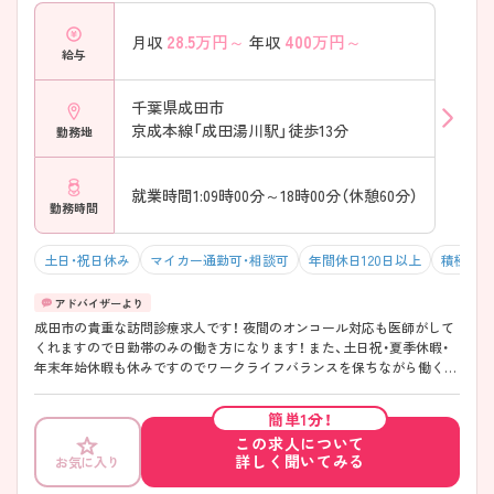
28.5
万円～
400
万円～
月収
年収
給与
千葉県成田市
京成本線「成田湯川駅」徒歩13分
勤務地
就業時間1:09時00分～18時00分（休憩60分）
勤務時間
土日・祝日休み
マイカー通勤可・相談可
年間休日120日以上
積極採用
成田市の貴重な訪問診療求人です！ 夜間のオンコール対応も医師がして
くれますので日勤帯のみの働き方になります！ また、土日祝・夏季休暇・
年末年始休暇も休みですのでワークライフバランスを保ちながら働くこ
とが可能です♪ ご興味がございましたらマイナビ看護師までお問い合
わせください！
簡単1分！
この求人について
詳しく聞いてみる
お気に入り