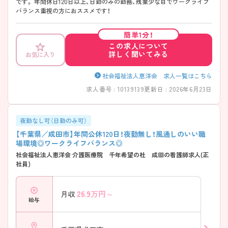
です。 年間休日120日以上、日勤のみの勤務、残業少な目でワークライフ
バランス重視の方におススメです！
簡単1分！
この求人について
詳しく聞いてみる
お気に入り
社会福祉法人恵洋会 求人一覧はこちら
求人番号 : 10139139
更新日 : 2026年6月23日
夜勤なし可（日勤のみ可）
【千葉県／成田市】年間公休120日！夜勤無し！風通しのいい職
場環境◎ワークライフバランス◎
社会福祉法人恵洋会 介護医療院 千年希望の杜 成田の看護師求人(正
社員)
26.9
万円～
月収
給与