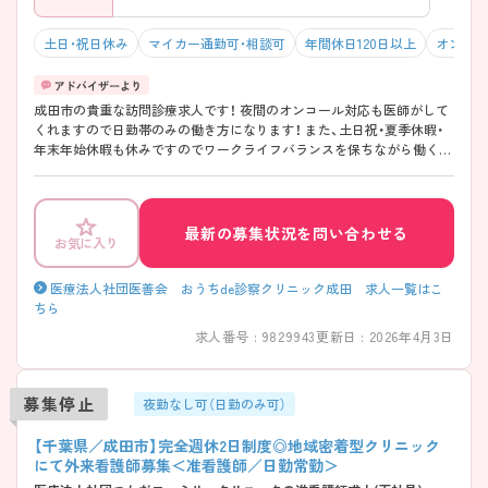
土日・祝日休み
マイカー通勤可・相談可
年間休日120日以上
オンコー
成田市の貴重な訪問診療求人です！ 夜間のオンコール対応も医師がして
くれますので日勤帯のみの働き方になります！ また、土日祝・夏季休暇・
年末年始休暇も休みですのでワークライフバランスを保ちながら働くこ
とが可能です♪ ご興味がございましたらマイナビ看護師までお問い合
わせください！
最新の募集状況を問い合わせる
お気に入り
医療法人社団医善会 おうちde診察クリニック成田 求人一覧はこ
ちら
求人番号 : 9829943
更新日 : 2026年4月3日
募集停止
夜勤なし可（日勤のみ可）
【千葉県／成田市】完全週休2日制度◎地域密着型クリニック
にて外来看護師募集＜准看護師／日勤常勤＞