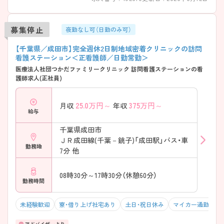
募集停止
夜勤なし可（日勤のみ可）
【千葉県／成田市】完全週休2日制地域密着クリニックの訪問
看護ステーション＜正看護師／日勤常勤＞
医療法人社団つかだファミリークリニック 訪問看護ステーションの看
護師求人(正社員)
25.0
万円～
375
万円～
月収
年収
給与
千葉県成田市
ＪＲ成田線(千葉－銚子)「成田駅」バス・車
勤務地
7分 他
08時30分～17時30分（休憩60分）
勤務時間
未経験歓迎
寮・借り上げ社宅あり
土日・祝日休み
マイカー通勤可・