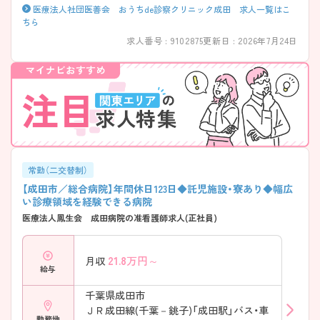
医療法人社団医善会 おうちde診察クリニック成田 求人一覧はこ
ちら
求人番号 : 9102875
更新日 : 2026年7月24日
常勤（二交替制）
【成田市／総合病院】年間休日123日◆託児施設・寮あり◆幅広
い診療領域を経験できる病院
医療法人鳳生会 成田病院の准看護師求人(正社員)
21.8
万円～
月収
給与
千葉県成田市
ＪＲ成田線(千葉－銚子)「成田駅」バス・車
勤務地