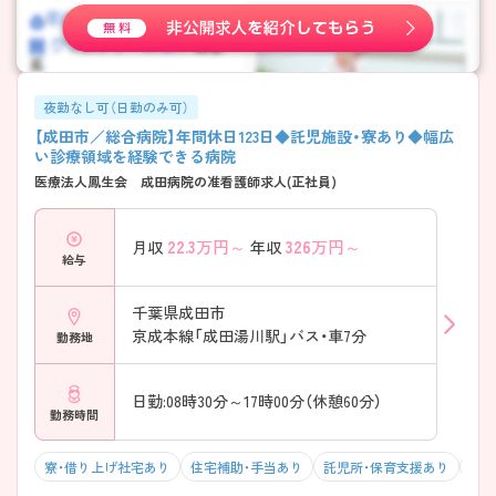
夜勤なし可（日勤のみ可）
【成田市／総合病院】年間休日123日◆託児施設・寮あり◆幅広
い診療領域を経験できる病院
医療法人鳳生会 成田病院の准看護師求人(正社員)
22.3
万円～
326
万円～
月収
年収
給与
千葉県成田市
京成本線「成田湯川駅」バス・車7分
勤務地
日勤:08時30分～17時00分（休憩60分）
勤務時間
寮・借り上げ社宅あり
住宅補助・手当あり
託児所・保育支援あり
マイ