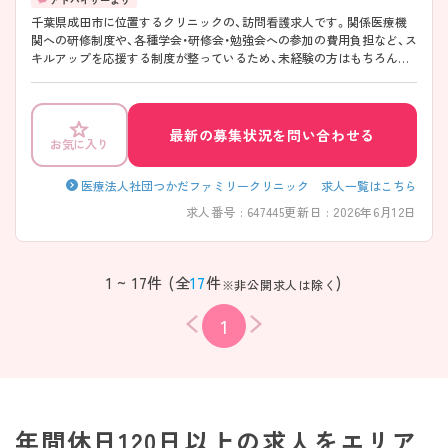
千葉県成田市に位置するクリニックの、訪問看護求人です。関係医療機
関への研修制度や、各種学会・研修会・勉強会への参加の費用負担など、ス
キルアップを応援する制度が整っているため、未経験の方はもちろん更
にスキルアップを希望される方にもおすすめの求人です。また、完全週
休2日制で残業も少ないため、ご家庭との両立のしやすい、働きやすい環
境です。ご興味をお持ちの方はお気軽にマイナビ看護師までお問い合わ
せください！
最新の募集状況を問い合わせる
お気に入り
医療法人社団つかだファミリークリニック 求人一覧はこちら
求人番号 : 647445
更新日 : 2026年6月12日
1 ~ 17件 (全
17
件
)
※非公開求人は除く
1
年間休日120日以上の求人をエリア