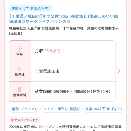
休日123日と休日数が充実しており、オンオフのメリハリをつけて働けま
す。 年間休日123日 4週8休制＋祝日相当分 夏季休暇あり 年末年始休暇
夜勤なし可（日勤のみ可）
あり 長期休暇取得実績あり 残業は月平均10時間程度 仕事だけでなく、
【千葉県／成田市】年間公休120日！夜勤無し！風通しのいい職
家族との時間や趣味も大切にしながら勤務できます。
場環境◎ワークライフバランス◎
◇─◇─◇─◇─◇─◇─◇─◇─◇ ◆教育サポート充実で安心 経験
社会福祉法人恵洋会 介護医療院 千年希望の杜 成田の准看護師求人
が浅い方や転職後の新しい環境に不安がある方も安心して勤務を始めら
(正社員)
れる体制です。 経験1年程度から相談可能 正看護師・准看護師ともに応募
可能 入職後の研修制度あり 個別フォロー体制あり 中途入職者向けサポ
ート充実 新しい環境に慣れるまでしっかりバックアップしてもらえま
26.9
万円～
月収
す。 ◇─◇─◇─◇─◇─◇─◇─◇─◇ ◆子育て世代にも配慮した
給与
福利厚生 ライフスタイルの変化に合わせながら長く働ける制度が整っ
ています。 院内保育施設あり 職員寮完備 マイカー通勤可能 駐車場利用
可 幅広い年代のスタッフが活躍中 子育てと仕事の両立を目指す方にも
千葉県成田市
働きやすい環境です。 ◇─◇─◇─◇─◇─◇─◇─◇─◇ ◆多彩な
勤務地
診療領域でスキルアップ 急性期から精神科領域まで、多様な看護経験を
積むことができます。 716床の総合病院 急性期・回復期・療養・精神科病棟
を設置 院内異動制度あり 電子カルテ導入済み 多職種と連携しながら看
就業時間1:09時00分～18時00分（休憩60分）
護を実践 将来のキャリア形成や専門性の向上にもつながる環境です。
勤務時間
復職・ブランク可
マイカー通勤可・相談可
残業10h以下（ほぼなし）
年
2024年に成田市にでオープンした特別養護老人ホームにて看護師の募集