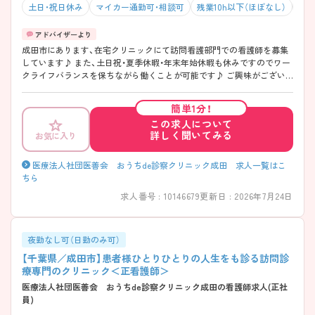
土日・祝日休み
マイカー通勤可・相談可
残業10h以下（ほぼなし）
年間
成田市にあります、在宅クリニックにて訪問看護部門での看護師を募集
しています♪ また、土日祝・夏季休暇・年末年始休暇も休みですのでワー
クライフバランスを保ちながら働くことが可能です♪ ご興味がござい
ましたらマイナビ看護師までお問い合わせください！
簡単1分！
この求人について
詳しく聞いてみる
お気に入り
医療法人社団医善会 おうちde診察クリニック成田 求人一覧はこ
ちら
求人番号 : 10146679
更新日 : 2026年7月24日
夜勤なし可（日勤のみ可）
【千葉県／成田市】患者様ひとりひとりの人生をも診る訪問診
療専門のクリニック＜正看護師＞
医療法人社団医善会 おうちde診察クリニック成田の看護師求人(正社
員)