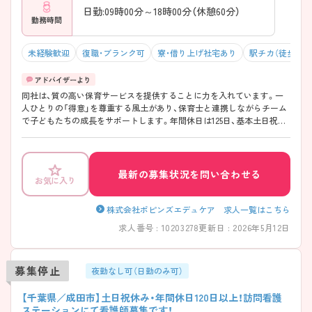
日勤:09時00分～18時00分（休憩60分）
勤務時間
未経験歓迎
復職・ブランク可
寮・借り上げ社宅あり
駅チカ（徒歩10分
同社は、質の高い保育サービスを提供することに力を入れています。一
人ひとりの「得意」を尊重する風土があり、保育士と連携しながらチーム
で子どもたちの成長をサポートします。年間休日は125日、基本土日祝日
がお休み、残業も月7時間程度と少なめですのでプライベートの時間もし
っかりと確保できます。また、海外研修制度や資格取得支援制度、同社の
サービス利用補助など、大手企業ならではの福利厚生が充実している点
も大きな魅力です。臨床経験を活かし、子どもたちの健康を支えたいと
最新の募集状況を問い合わせる
お気に入り
いう方、ワークライフバランスを大切にしながら専門性を高めたいとい
う方におすすめの求人です。ご興味のある方は詳細等をお伝えしますの
で、お気軽にお問い合わせください。
株式会社ポピンズエデュケア 求人一覧はこちら
求人番号 : 10203278
更新日 : 2026年5月12日
募集停止
夜勤なし可（日勤のみ可）
【千葉県／成田市】土日祝休み・年間休日120日以上！訪問看護
ステーションにて看護師募集です！