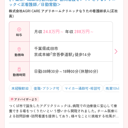
ック＜正看護師／日勤常勤＞
株式会社AGRI CARE アグリホームクリニックなりたの看護師求人(正社
員)
24.0
万円～
288
万円～
月収
年収
給与
千葉県成田市
京成本線「宗吾参道駅」徒歩14分
勤務地
日勤:08時30分～18時00分（休憩90分）
勤務時間
未経験歓迎
復職・ブランク可
マイカー通勤可・相談可
残業10h以下
つくば市で誕生したアグリクリニックは、病院での治療後に安心して療
養できる場をつくりたいという想いから開院されました。チーム医療に
よる訪問診療・訪問看護を提供しており、様々なことに挑戦する社風があ
りますので、非常にやりがいのある環境です。産前産後休暇の取得実績
もあり、将来的な勤務形態の変更も可能です。ご自身のライフステージ