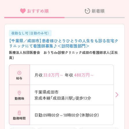
おすすめ順
新着順
フリーワード検索
夜勤なし可（日勤のみ可）
【千葉県／成田市】患者様ひとりひとりの人生をも診る在宅ク
リニックにて看護師募集♪＜訪問看護部門＞
医療法人社団医善会 おうちde診察クリニック成田の看護師求人(正社
員)
33.0
万円～
480
万円～
月収
年収
給与
千葉県成田市
京成本線「成田湯川駅」徒歩13分
勤務地
日勤:09時00分～18時00分（休憩60分）
勤務時間