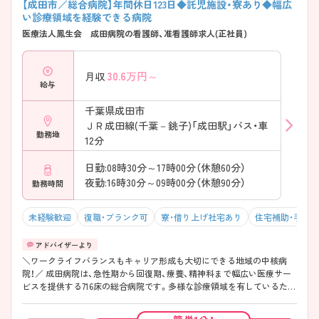
【成田市／総合病院】年間休日123日◆託児施設・寮あり◆幅広
家族との時間や趣味も大切にしながら勤務できます。
い診療領域を経験できる病院
◇─◇─◇─◇─◇─◇─◇─◇─◇ ◆教育サポート充実で安心 経験
医療法人鳳生会 成田病院の看護師、准看護師求人(正社員)
が浅い方や転職後の新しい環境に不安がある方も安心して勤務を始めら
れる体制です。 経験1年程度から相談可能 正看護師・准看護師ともに応募
可能 入職後の研修制度あり 個別フォロー体制あり 中途入職者向けサポ
30.6
万円～
月収
ート充実 新しい環境に慣れるまでしっかりバックアップしてもらえま
給与
す。 ◇─◇─◇─◇─◇─◇─◇─◇─◇ ◆子育て世代にも配慮した
福利厚生 ライフスタイルの変化に合わせながら長く働ける制度が整っ
千葉県成田市
ています。 院内保育施設あり 職員寮完備 マイカー通勤可能 駐車場利用
ＪＲ成田線(千葉－銚子)「成田駅」バス・車
可 幅広い年代のスタッフが活躍中 子育てと仕事の両立を目指す方にも
勤務地
働きやすい環境です。 ◇─◇─◇─◇─◇─◇─◇─◇─◇ ◆多彩な
12分
診療領域でスキルアップ 急性期から精神科領域まで、多様な看護経験を
積むことができます。 716床の総合病院 急性期・回復期・療養・精神科病棟
日勤:08時30分～17時00分（休憩60分）
を設置 院内異動制度あり 電子カルテ導入済み 多職種と連携しながら看
夜勤:16時30分～09時00分（休憩90分）
勤務時間
護を実践 将来のキャリア形成や専門性の向上にもつながる環境です。
未経験歓迎
復職・ブランク可
寮・借り上げ社宅あり
住宅補助・手当
＼ワークライフバランスもキャリア形成も大切にできる地域の中核病
院！／ 成田病院は、急性期から回復期、療養、精神科まで幅広い医療サー
ビスを提供する716床の総合病院です。多様な診療領域を有しているた
め、看護師としてさまざまな経験を積みながら、自身のキャリアの可能性
を広げることができます。 休日数は年間123日と豊富で、しっかり休息を