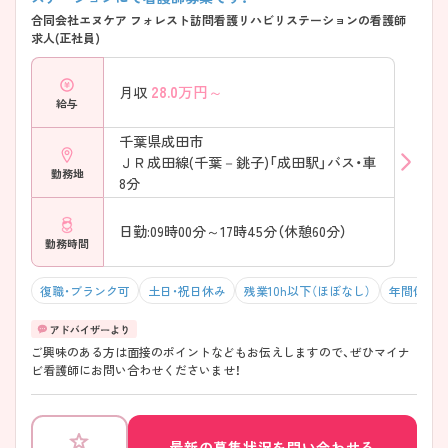
合同会社エヌケア フォレスト訪問看護リハビリステーションの看護師
求人(正社員)
28.0
万円～
月収
給与
千葉県成田市
ＪＲ成田線(千葉－銚子)「成田駅」バス・車
勤務地
8分
日勤:09時00分～17時45分（休憩60分）
勤務時間
復職・ブランク可
土日・祝日休み
残業10h以下（ほぼなし）
年間休日1
ご興味のある方は面接のポイントなどもお伝えしますので、ぜひマイナ
ビ看護師にお問い合わせくださいませ！
最新の募集状況を問い合わせる