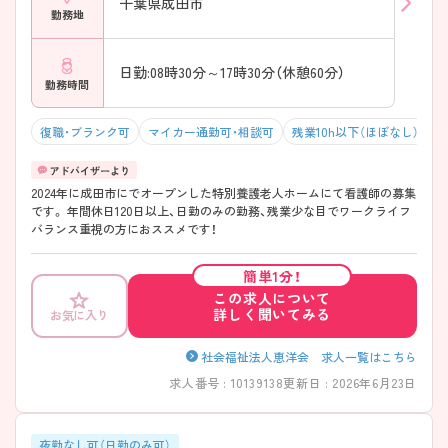
千葉県成田市
勤務地
日勤:08時30分～17時30分（休憩60分）
勤務時間
復職・ブランク可
マイカー通勤可・相談可
残業10h以下（ほぼなし）
年
2024年に成田市にでオープンした特別養護老人ホームにて看護師の募集
です。 年間休日120日以上、日勤のみの勤務、残業少な目でワークライフ
バランス重視の方におススメです！
簡単1分！
この求人について
詳しく聞いてみる
お気に入り
社会福祉法人恵洋会 求人一覧はこちら
求人番号 : 10139138
更新日 : 2026年6月23日
夜勤なし可（日勤のみ可）