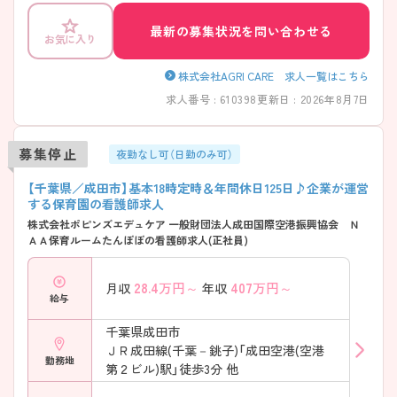
に合った勤務形態が相談可能ですので、小さなお子様のいらっしゃる方
やゆくゆく家庭との両立をお考えの方も安心です。 業務内容は兼務にな
最新の募集状況を問い合わせる
お気に入り
りますが、得意・不得意や看護師様の適正に合わせて業務内容のご相談も
可能です。また病棟や施設、訪問と様々な業務があります。現在いるスタ
ッフのほとんどが訪問未経験の方です。事前に業務配置を決めたり、そ
株式会社AGRI CARE 求人一覧はこちら
の方のスキルを踏まえて業務の割合の変更などを考慮していただけるた
求人番号 : 610398
更新日 : 2026年8月7日
め、未経験でも安心して働ける環境です。様々な業務があるので、業務に
理解のある方や周りのスタッフとしっかりと連携が取れるかどうかを見
ています。業務が未経験については全く問題ありません！入職後に丁寧
募集停止
に教えて頂けます。また、一緒に働く上で、人柄を重視しした採用を行っ
夜勤なし可（日勤のみ可）
ております。 ご興味ある方には、面接対策ポイントなど、さらに詳細をお
話しいたしますのでお気軽にご相談ください。
【千葉県／成田市】基本18時定時＆年間休日125日♪企業が運営
する保育園の看護師求人
株式会社ポピンズエデュケア 一般財団法人成田国際空港振興協会 Ｎ
ＡＡ保育ルームたんぽぽの看護師求人(正社員)
28.4
万円～
407
万円～
月収
年収
給与
千葉県成田市
ＪＲ成田線(千葉－銚子)「成田空港(空港
勤務地
第２ビル)駅」徒歩3分 他