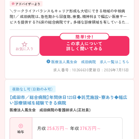
＼ワークライフバランスもキャリア形成も大切にできる地域の中核病
院！／ 成田病院は、急性期から回復期、療養、精神科まで幅広い医療サー
ビスを提供する716床の総合病院です。多様な診療領域を有しているた
め、看護師としてさまざまな経験を積みながら、自身のキャリアの可能性
を広げることができます。 休日数は年間123日と豊富で、しっかり休息を
簡単1分！
取りながら働ける環境が整っています。連続休暇の取得実績もあり、プ
この求人について
ライベートとの両立を目指す方にも適した職場です。 また、院内保育施
詳しく聞いてみる
お気に入り
設や職員寮を備えており、子育て中の方や新たな土地で勤務を始める方
も安心して新生活をスタートできます。教育面では、経験の浅い方やブ
ランクのある方に向けたサポート体制を整備。周囲のスタッフが丁寧に
医療法人鳳生会 成田病院 求人一覧はこちら
フォローしながら、一人ひとりの成長を支えています。 安定した環境の
求人番号 : 10266630
更新日 : 2026年7月15日
もとで長期的なキャリアを築きたい方におすすめの病院です。
◇─◇─◇─◇─◇─◇─◇─◇─◇ ◆しっかり休める勤務環境 年間
休日123日と休日数が充実しており、オンオフのメリハリをつけて働けま
す。 年間休日123日 4週8休制＋祝日相当分 夏季休暇あり 年末年始休暇
夜勤なし可（日勤のみ可）
あり 長期休暇取得実績あり 残業は月平均10時間程度 仕事だけでなく、
【成田市／総合病院】年間休日123日◆託児施設・寮あり◆幅広
家族との時間や趣味も大切にしながら勤務できます。
い診療領域を経験できる病院
◇─◇─◇─◇─◇─◇─◇─◇─◇ ◆教育サポート充実で安心 経験
医療法人鳳生会 成田病院の看護師求人(正社員)
が浅い方や転職後の新しい環境に不安がある方も安心して勤務を始めら
れる体制です。 経験1年程度から相談可能 正看護師・准看護師ともに応募
可能 入職後の研修制度あり 個別フォロー体制あり 中途入職者向けサポ
25.6
万円～
376
万円～
月収
年収
ート充実 新しい環境に慣れるまでしっかりバックアップしてもらえま
給与
す。 ◇─◇─◇─◇─◇─◇─◇─◇─◇ ◆子育て世代にも配慮した