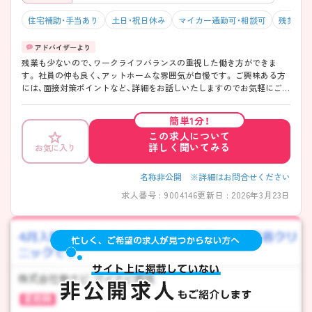
護を実践 将来のキャリア形成や専門性の向上にもつながる環境です。
住宅補助・手当あり
土日・祝日休み
マイカー通勤可・相談可
残業10
残業も少ないので、ワークライフバランスの重視した働き方ができま
す。 社員の仲も良く、アットホームな雰囲気が自慢です。 ご興味ある方
には、面接対策ポイントなど、詳細をお話しいたしますのでお気軽にご相
談ください。
簡単1分！
この求人について
詳しく聞いてみる
お気に入り
名称非公開 ※詳細はお問合せください
求人番号 : 9004146
更新日 : 2026年3月23日