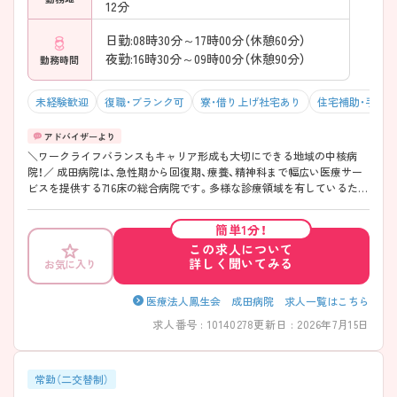
12分
日勤:08時30分～17時00分（休憩60分）
夜勤:16時30分～09時00分（休憩90分）
勤務時間
未経験歓迎
復職・ブランク可
寮・借り上げ社宅あり
住宅補助・手当
＼ワークライフバランスもキャリア形成も大切にできる地域の中核病
院！／ 成田病院は、急性期から回復期、療養、精神科まで幅広い医療サー
ビスを提供する716床の総合病院です。多様な診療領域を有しているた
め、看護師としてさまざまな経験を積みながら、自身のキャリアの可能性
を広げることができます。 休日数は年間123日と豊富で、しっかり休息を
簡単1分！
取りながら働ける環境が整っています。連続休暇の取得実績もあり、プ
この求人について
ライベートとの両立を目指す方にも適した職場です。 また、院内保育施
詳しく聞いてみる
お気に入り
設や職員寮を備えており、子育て中の方や新たな土地で勤務を始める方
も安心して新生活をスタートできます。教育面では、経験の浅い方やブ
ランクのある方に向けたサポート体制を整備。周囲のスタッフが丁寧に
医療法人鳳生会 成田病院 求人一覧はこちら
フォローしながら、一人ひとりの成長を支えています。 安定した環境の
求人番号 : 10140278
更新日 : 2026年7月15日
もとで長期的なキャリアを築きたい方におすすめの病院です。
◇─◇─◇─◇─◇─◇─◇─◇─◇ ◆しっかり休める勤務環境 年間
休日123日と休日数が充実しており、オンオフのメリハリをつけて働けま
す。 年間休日123日 4週8休制＋祝日相当分 夏季休暇あり 年末年始休暇
常勤（二交替制）
あり 長期休暇取得実績あり 残業は月平均10時間程度 仕事だけでなく、