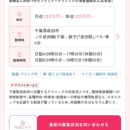
医療法人社団つかだファミリークリニックの准看護師求人(正社員)
25.0
万円～
320
万円～
月収
年収
給与
千葉県成田市
ＪＲ成田線(千葉－銚子)「成田駅」バス・車
勤務地
6分
日勤A:08時30分～17時30分（休憩60分）
日勤B:09時15分～18時15分（休憩60分）
勤務時間
復職・ブランク可
寮・借り上げ社宅あり
マイカー通勤可・相談可
年間
千葉県成田市に位置するクリニックの外来求人です。関係医療機関への
研修制度や、各種学会・研修会・勉強会への参加の費用負担など、スキルア
ップを応援する制度が整っているため、未経験の方はもちろん更にスキ
ルアップを希望される方にもおすすめの求人です。また、完全週休2日制
で残業も少ないため、ご家庭との両立のしやすい、働きやすい環境です。
ご興味をお持ちの方はお気軽にマイナビ看護師までお問い合わせくださ
い！
最新の募集状況を問い合わせる
お気に入り