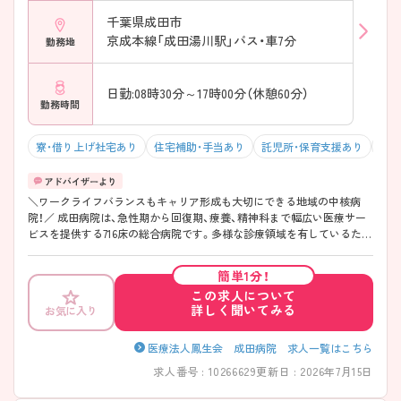
福利厚生 ライフスタイルの変化に合わせながら長く働ける制度が整っ
ています。 院内保育施設あり 職員寮完備 マイカー通勤可能 駐車場利用
千葉県成田市
可 幅広い年代のスタッフが活躍中 子育てと仕事の両立を目指す方にも
京成本線「成田湯川駅」バス・車7分
勤務地
働きやすい環境です。 ◇─◇─◇─◇─◇─◇─◇─◇─◇ ◆多彩な
診療領域でスキルアップ 急性期から精神科領域まで、多様な看護経験を
積むことができます。 716床の総合病院 急性期・回復期・療養・精神科病棟
日勤:08時30分～17時00分（休憩60分）
を設置 院内異動制度あり 電子カルテ導入済み 多職種と連携しながら看
勤務時間
護を実践 将来のキャリア形成や専門性の向上にもつながる環境です。
寮・借り上げ社宅あり
住宅補助・手当あり
託児所・保育支援あり
マイ
＼ワークライフバランスもキャリア形成も大切にできる地域の中核病
院！／ 成田病院は、急性期から回復期、療養、精神科まで幅広い医療サー
ビスを提供する716床の総合病院です。多様な診療領域を有しているた
め、看護師としてさまざまな経験を積みながら、自身のキャリアの可能性
を広げることができます。 休日数は年間123日と豊富で、しっかり休息を
簡単1分！
取りながら働ける環境が整っています。連続休暇の取得実績もあり、プ
この求人について
ライベートとの両立を目指す方にも適した職場です。 また、院内保育施
詳しく聞いてみる
お気に入り
設や職員寮を備えており、子育て中の方や新たな土地で勤務を始める方
も安心して新生活をスタートできます。教育面では、経験の浅い方やブ
ランクのある方に向けたサポート体制を整備。周囲のスタッフが丁寧に
医療法人鳳生会 成田病院 求人一覧はこちら
フォローしながら、一人ひとりの成長を支えています。 安定した環境の
求人番号 : 10266629
更新日 : 2026年7月15日
もとで長期的なキャリアを築きたい方におすすめの病院です。
◇─◇─◇─◇─◇─◇─◇─◇─◇ ◆しっかり休める勤務環境 年間