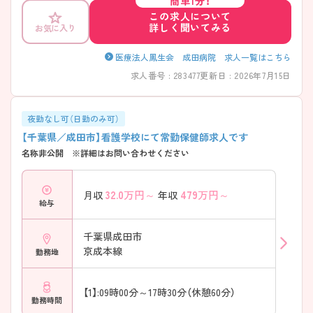
簡単1分！
取りながら働ける環境が整っています。連続休暇の取得実績もあり、プ
この求人について
ライベートとの両立を目指す方にも適した職場です。 また、院内保育施
詳しく聞いてみる
お気に入り
設や職員寮を備えており、子育て中の方や新たな土地で勤務を始める方
も安心して新生活をスタートできます。教育面では、経験の浅い方やブ
ランクのある方に向けたサポート体制を整備。周囲のスタッフが丁寧に
医療法人鳳生会 成田病院 求人一覧はこちら
フォローしながら、一人ひとりの成長を支えています。 安定した環境の
求人番号 : 283477
更新日 : 2026年7月15日
もとで長期的なキャリアを築きたい方におすすめの病院です。
◇─◇─◇─◇─◇─◇─◇─◇─◇ ◆しっかり休める勤務環境 年間
休日123日と休日数が充実しており、オンオフのメリハリをつけて働けま
す。 年間休日123日 4週8休制＋祝日相当分 夏季休暇あり 年末年始休暇
夜勤なし可（日勤のみ可）
あり 長期休暇取得実績あり 残業は月平均10時間程度 仕事だけでなく、
【千葉県／成田市】看護学校にて常勤保健師求人です
家族との時間や趣味も大切にしながら勤務できます。
名称非公開 ※詳細はお問い合わせください
◇─◇─◇─◇─◇─◇─◇─◇─◇ ◆教育サポート充実で安心 経験
が浅い方や転職後の新しい環境に不安がある方も安心して勤務を始めら
れる体制です。 経験1年程度から相談可能 正看護師・准看護師ともに応募
32.0
万円～
479
万円～
月収
年収
可能 入職後の研修制度あり 個別フォロー体制あり 中途入職者向けサポ
給与
ート充実 新しい環境に慣れるまでしっかりバックアップしてもらえま
す。 ◇─◇─◇─◇─◇─◇─◇─◇─◇ ◆子育て世代にも配慮した
福利厚生 ライフスタイルの変化に合わせながら長く働ける制度が整っ
千葉県成田市
ています。 院内保育施設あり 職員寮完備 マイカー通勤可能 駐車場利用
京成本線
勤務地
可 幅広い年代のスタッフが活躍中 子育てと仕事の両立を目指す方にも
働きやすい環境です。 ◇─◇─◇─◇─◇─◇─◇─◇─◇ ◆多彩な
診療領域でスキルアップ 急性期から精神科領域まで、多様な看護経験を
【1】:09時00分～17時30分（休憩60分）
積むことができます。 716床の総合病院 急性期・回復期・療養・精神科病棟
勤務時間
を設置 院内異動制度あり 電子カルテ導入済み 多職種と連携しながら看