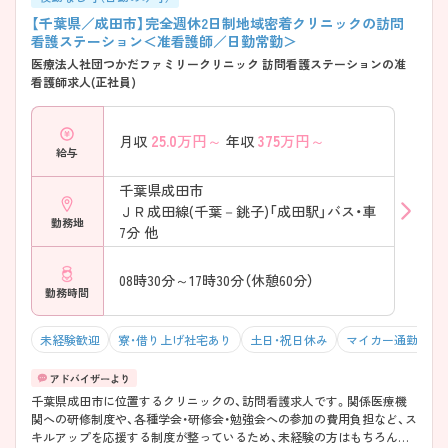
【千葉県／成田市】完全週休2日制地域密着クリニックの訪問
看護ステーション＜准看護師／日勤常勤＞
医療法人社団つかだファミリークリニック 訪問看護ステーションの准
看護師求人(正社員)
25.0
万円～
375
万円～
月収
年収
給与
千葉県成田市
ＪＲ成田線(千葉－銚子)「成田駅」バス・車
勤務地
7分 他
08時30分～17時30分（休憩60分）
勤務時間
未経験歓迎
寮・借り上げ社宅あり
土日・祝日休み
マイカー通勤可・
千葉県成田市に位置するクリニックの、訪問看護求人です。関係医療機
関への研修制度や、各種学会・研修会・勉強会への参加の費用負担など、ス
キルアップを応援する制度が整っているため、未経験の方はもちろん更