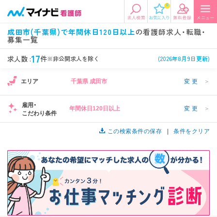
0
エリアから探す
希望の求人条件を選択
成田市(千葉県)で年間休日120日以上
の看護師求人・転職・
募集一覧
エリアから探す
駅・路線から探す
条件項目の選択に戻る
17
求人数 :
件
※非公開求人を除く
(2026年8月9日更新)
北陸・信越
関東
資格
勤務形態
エリア
千葉県 成田市
変更
＞
看護師、准看護師など
常勤、夜勤なし可など
雇用・
年間休日120日以上
変更
＞
東海
関西
こだわり条件
施設形態
担当業務
病院、クリニック・診療所など
病棟、外来など
この検索条件の保存
条件をクリア
診察科目
こだわり条件
北海道・東北
中国・四国
美容外科、
未経験歓迎、
循環器内科など
土日祝休みなど
九州・沖縄
年収
雇用形態
年収500万円以上など
正社員、契約社員など