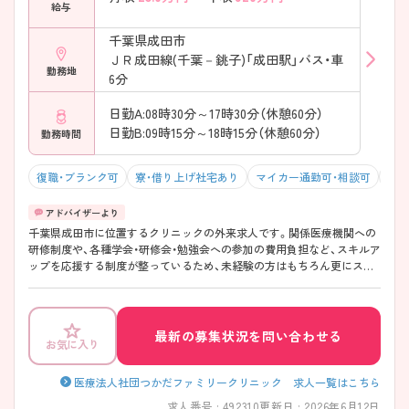
給与
千葉県成田市
ＪＲ成田線(千葉－銚子)「成田駅」バス・車
勤務地
6分
日勤A:08時30分～17時30分（休憩60分）
日勤B:09時15分～18時15分（休憩60分）
勤務時間
復職・ブランク可
寮・借り上げ社宅あり
マイカー通勤可・相談可
年間
千葉県成田市に位置するクリニックの外来求人です。関係医療機関への
研修制度や、各種学会・研修会・勉強会への参加の費用負担など、スキルア
ップを応援する制度が整っているため、未経験の方はもちろん更にスキ
ルアップを希望される方にもおすすめの求人です。また、完全週休2日制
で残業も少ないため、ご家庭との両立のしやすい、働きやすい環境です。
ご興味をお持ちの方はお気軽にマイナビ看護師までお問い合わせくださ
い！
最新の募集状況を問い合わせる
お気に入り
医療法人社団つかだファミリークリニック 求人一覧はこちら
求人番号 : 492310
更新日 : 2026年6月12日