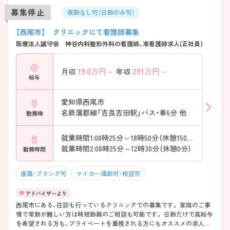
募集停止
夜勤なし可（日勤のみ可）
【西尾市】 クリニックにて看護師募集
医療法人誠守会 神谷内科整形外科の看護師、准看護師求人(正社員)
19.0
万円～
291
万円～
月収
年収
給与
愛知県西尾市
名鉄蒲郡線「吉良吉田駅」バス・車6分 他
勤務地
就業時間1:08時25分～18時50分（休憩150分）
就業時間2:08時25分～12時30分（休憩0分）
勤務時間
復職・ブランク可
マイカー通勤可・相談可
西尾市にある、往診も行っているクリニックでの募集です。 家庭のご事
情で常勤が難しい方は時短勤務のご相談も可能です。 日勤だけで高給与
を希望される方も、プライベートを重視される方にもオススメの求人と