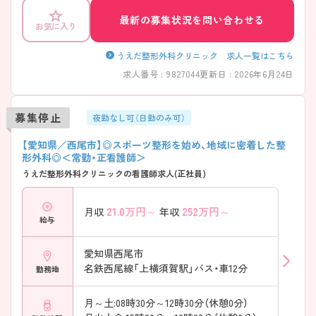
最新の募集状況を問い合わせる
お気に入り
うえだ整形外科クリニック 求人一覧はこちら
求人番号 : 9827044
更新日 : 2026年6月24日
募集停止
夜勤なし可（日勤のみ可）
【愛知県／西尾市】◎スポーツ整形を始め、地域に密着した整
形外科◎＜常勤・正看護師＞
うえだ整形外科クリニックの看護師求人(正社員)
21.0
万円～
252
万円～
月収
年収
給与
愛知県西尾市
名鉄西尾線「上横須賀駅」バス・車12分
勤務地
月～土:08時30分～12時30分（休憩0分）