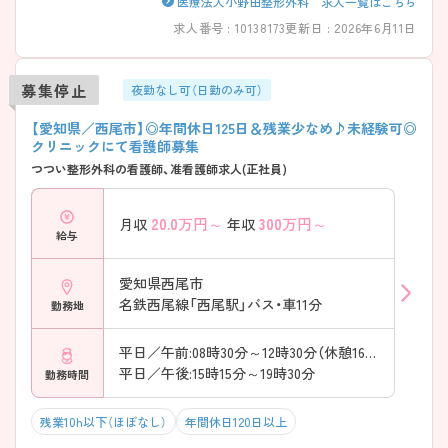
医療法人小野田整形外科 求人一覧はこちら
求人番号 : 10138173
更新日 : 2026年6月11日
募集停止
夜勤なし可（日勤のみ可）
【愛知県／西尾市】◎年間休日125日＆残業少なめ♪未経験可◎
クリニックにて看護師募集
つつい整形外科の看護師、准看護師求人(正社員)
20.0
万円～
300
万円～
月収
年収
給与
愛知県西尾市
名鉄西尾線「西尾駅」バス・車11分
勤務地
平日／午前:08時30分～12時30分（休憩165分）
平日／午後:15時15分～19時30分
勤務時間
残業10h以下（ほぼなし）
年間休日120日以上