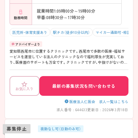
就業時間1:09時00分～19時00分
早番:08時30分～17時30分
勤務時間
託児所・保育支援あり
駅チカ（徒歩10分以内）
マイカー通勤可・相談可
愛知県西尾市に位置するクリニックです。西尾市で多数の医療・福祉サ
ービスを運営している法人のクリニックなので福利厚生が充実してお
り、医療面のサポートも万全です。クリニックですが、中抜けがないのも
特徴のひとつです！また、看護部の教育体制がしっかりしており、看護師
個人のキャリアアップのため、さまざまな内部・外部研修が用意されてい
ます。興味のある方は是非ご応募ください。
最新の募集状況を問い合わせる
お気に入り
医療法人仁医会 求人一覧はこちら
求人番号 : 644633
更新日 : 2026年3月18日
募集停止
夜勤なし可（日勤のみ可）