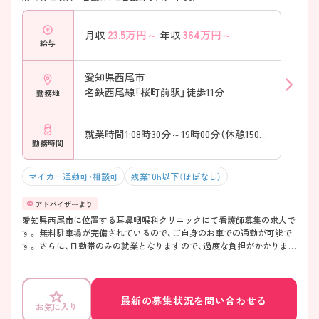
23.5
万円～
364
万円～
月収
年収
給与
愛知県西尾市
名鉄西尾線「桜町前駅」徒歩11分
勤務地
就業時間1:08時30分～19時00分（休憩150分）
勤務時間
マイカー通勤可・相談可
残業10h以下（ほぼなし）
愛知県西尾市に位置する耳鼻咽喉科クリニックにて看護師募集の求人で
す。 無料駐車場が完備されているので、ご自身のお車での通勤が可能で
す。 さらに、日勤帯のみの就業となりますので、過度な負担がかかりませ
ん。 また、お子様を連れての出勤も相談可能です。 ご興味をお持ちの方
には、詳細の情報や面接のポイントをお伝えしますのでお気軽にお問い
合わせください。
最新の募集状況を問い合わせる
お気に入り