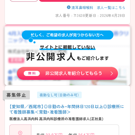
清耳鼻咽喉科 求人一覧はこちら
求人番号 : 713638
更新日 : 2026年4月28日
募集停止
夜勤なし可（日勤のみ可）
【愛知県／西尾市】◎日勤のみ・年間休日120日以上◎診療所に
て看護師募集＜常勤・准看護師＞
医療法人高浜内科 高浜内科診療所の准看護師求人(正社員)
22.0
万円～
264
万円～