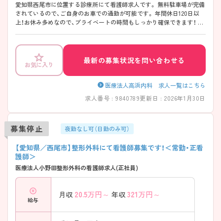
愛知県西尾市に位置する診療所にて看護師求人です。 無料駐車場が完備
されているので、ご自身のお車での通勤が可能です。 年間休日120日以
上！お休み多めなので、プライベートの時間もしっかり確保できます！ 日
勤帯の勤務で、残業時間もほとんどありませんのでプライベートと仕事
の両立が可能な環境です。 ご興味をお持ちの方には詳細の情報や面接の
ポイントをお伝えしますのでお気軽にお問い合わせくださいませ。
最新の募集状況を問い合わせる
お気に入り
医療法人高浜内科 求人一覧はこちら
求人番号 : 9840789
更新日 : 2026年1月30日
募集停止
夜勤なし可（日勤のみ可）
【愛知県／西尾市】整形外科にて看護師募集です！＜常勤・正看
護師＞
医療法人小野田整形外科の看護師求人(正社員)
20.5
万円～
321
万円～
月収
年収
給与