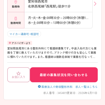
愛知県西尾市
名鉄西尾線「西尾駅」徒歩11分
勤務地
月・火・木・金:08時30分～20時00分（休憩180分）
水・土:08時30分～13時00分（休憩0分）
勤務時間
マイカー通勤可・相談可
愛知県西尾市にある整形外科にて看護師募集です。中途入社の方にも業
務を丁寧に教えていただけますので、ブランク明けの方も安心して業務
に慣れていただけます。また、看護師は複数名体制で業務を行なってお
り、希望休が取得しやすい環境です。 ご興味のある方はお気軽にお問い
合わせください。
最新の募集状況を問い合わせる
お気に入り
医療法人小野田整形外科 求人一覧はこちら
求人番号 : 345489
更新日 : 2026年6月11日