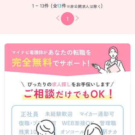
1 ~ 13件 (全
13
件
)
※非公開求人は除く
1