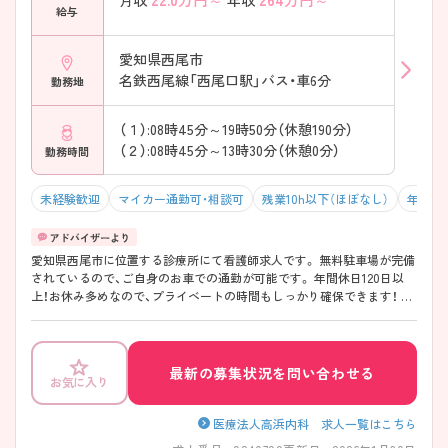
月収
年収
給与
愛知県西尾市
名鉄西尾線「西尾口駅」バス・車6分
勤務地
（１）:08時45分～19時50分（休憩190分）
（２）:08時45分～13時30分（休憩0分）
勤務時間
未経験歓迎
マイカー通勤可・相談可
残業10h以下（ほぼなし）
年間休日
愛知県西尾市に位置する診療所にて看護師求人です。 無料駐車場が完備
されているので、ご自身のお車での通勤が可能です。 年間休日120日以
上！お休み多めなので、プライベートの時間もしっかり確保できます！ 日
勤帯の勤務で、残業時間もほとんどありませんのでプライベートと仕事
の両立が可能な環境です。 ご興味をお持ちの方には詳細の情報や面接の
ポイントをお伝えしますのでお気軽にお問い合わせくださいませ。
最新の募集状況を問い合わせる
お気に入り
医療法人高浜内科 求人一覧はこちら