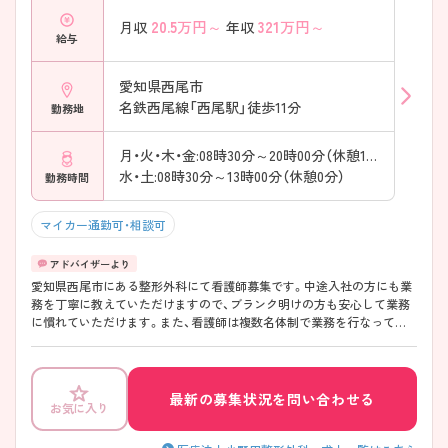
20.5
万円～
321
万円～
月収
年収
給与
愛知県西尾市
名鉄西尾線「西尾駅」徒歩11分
勤務地
月・火・木・金:08時30分～20時00分（休憩180分）
水・土:08時30分～13時00分（休憩0分）
勤務時間
マイカー通勤可・相談可
愛知県西尾市にある整形外科にて看護師募集です。中途入社の方にも業
務を丁寧に教えていただけますので、ブランク明けの方も安心して業務
に慣れていただけます。また、看護師は複数名体制で業務を行なってお
り、希望休が取得しやすい環境です。 ご興味のある方はお気軽にお問い
合わせください。
最新の募集状況を問い合わせる
お気に入り