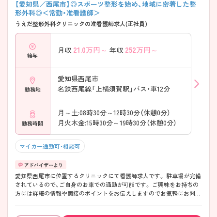
【愛知県／西尾市】◎スポーツ整形を始め、地域に密着した整
形外科◎＜常勤・准看護師＞
うえだ整形外科クリニックの准看護師求人(正社員)
21.0
万円～
252
万円～
月収
年収
給与
愛知県西尾市
名鉄西尾線「上横須賀駅」バス・車12分
勤務地
月～土:08時30分～12時30分（休憩0分）
月火木金:15時30分～19時30分（休憩0分）
勤務時間
マイカー通勤可・相談可
愛知県西尾市に位置するクリニックにて看護師求人です。 駐車場が完備
されているので、ご自身のお車での通勤が可能です。 ご興味をお持ちの
方には詳細の情報や面接のポイントをお伝えしますのでお気軽にお問い
合わせくださいませ。