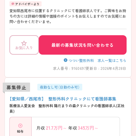
愛知県西尾市に位置するクリニックにて看護師求人です。 ご興味をお持
ちの方には詳細の情報や面接のポイントをお伝えしますのでお気軽にお
問い合わせくださいませ。
最新の募集状況を問い合わせる
お気に入り
つつい整形外科 求人一覧はこちら
求人番号 : 9160697
更新日 : 2026年4月28日
募集停止
夜勤なし可（日勤のみ可）
【愛知県／西尾市】 整形外科クリニックにて看護師募集
医療法人愛友会 整形外科 陽だまりの森クリニックの看護師求人(正社
員)
21.7
万円～
345
万円～
月収
年収
給与