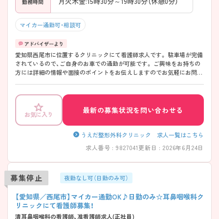
月火木金:15時30分～19時30分（休憩0分）
勤務時間
マイカー通勤可・相談可
愛知県西尾市に位置するクリニックにて看護師求人です。 駐車場が完備
されているので、ご自身のお車での通勤が可能です。 ご興味をお持ちの
方には詳細の情報や面接のポイントをお伝えしますのでお気軽にお問い
合わせくださいませ。
最新の募集状況を問い合わせる
お気に入り
うえだ整形外科クリニック 求人一覧はこちら
求人番号 : 9827041
更新日 : 2026年6月24日
募集停止
夜勤なし可（日勤のみ可）
【愛知県／西尾市】マイカー通勤OK♪日勤のみ☆耳鼻咽喉科ク
リニックにて看護師募集！
清耳鼻咽喉科の看護師、准看護師求人(正社員)