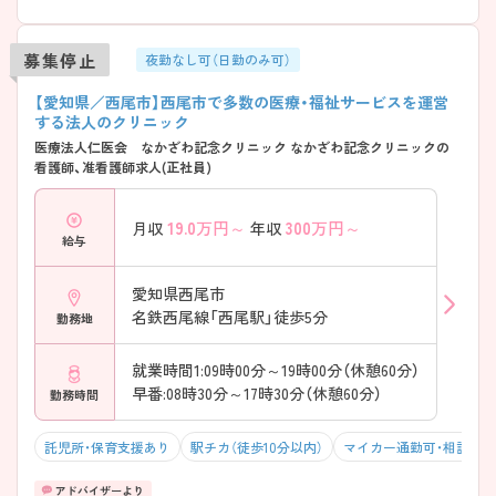
募集停止
夜勤なし可（日勤のみ可）
【愛知県／西尾市】西尾市で多数の医療・福祉サービスを運営
する法人のクリニック
医療法人仁医会 なかざわ記念クリニック なかざわ記念クリニックの
看護師、准看護師求人(正社員)
19.0
万円～
300
万円～
月収
年収
給与
愛知県西尾市
名鉄西尾線「西尾駅」徒歩5分
勤務地
就業時間1:09時00分～19時00分（休憩60分）
早番:08時30分～17時30分（休憩60分）
勤務時間
託児所・保育支援あり
駅チカ（徒歩10分以内）
マイカー通勤可・相談可