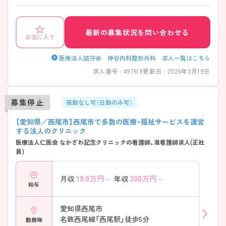
なっております。 ご興味をお持ちの方には詳細の情報や面接のポイント
をお伝えしますのでお気軽にお問い合わせくださいませ。
最新の募集状況を問い合わせる
お気に入り
医療法人誠守会 神谷内科整形外科 求人一覧はこちら
求人番号 : 497519
更新日 : 2026年3月19日
募集停止
夜勤なし可（日勤のみ可）
【愛知県／西尾市】西尾市で多数の医療・福祉サービスを運営
する法人のクリニック
医療法人仁医会 なかざわ記念クリニックの看護師、准看護師求人(正社
員)
19.0
万円～
300
万円～
月収
年収
給与
愛知県西尾市
名鉄西尾線「西尾駅」徒歩5分
勤務地