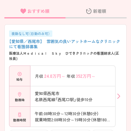
おすすめ順
新着順
フリーワード検索
夜勤なし可（日勤のみ可）
【愛知県／西尾市】 雰囲気の良いアットホームなクリニック
にて看護師募集
医療法人Ｍｅｄｉｃａｌ Ｓｋｙ ひできクリニックの看護師求人(正
社員)
24.0
万円～
352
万円～
月収
年収
給与
愛知県西尾市
名鉄西尾線「西尾口駅」徒歩10分
勤務地
午前:08時30分～12時30分（休憩0分）
就業時間2:08時30分～19時30分（休憩180分）
勤務時間