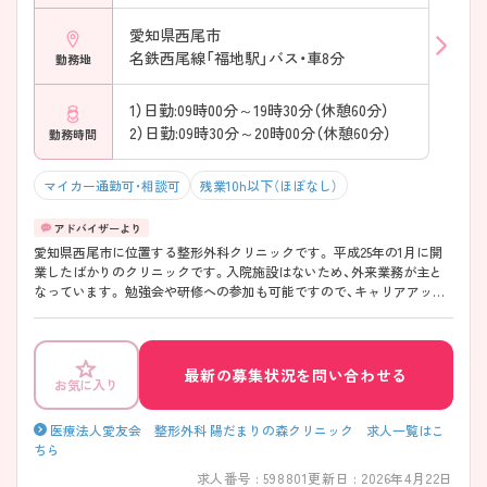
愛知県西尾市
名鉄西尾線「福地駅」バス・車8分
勤務地
1）日勤:09時00分～19時30分（休憩60分）
2）日勤:09時30分～20時00分（休憩60分）
勤務時間
マイカー通勤可・相談可
残業10h以下（ほぼなし）
愛知県西尾市に位置する整形外科クリニックです。 平成25年の1月に開
業したばかりのクリニックです。入院施設はないため、外来業務が主と
なっています。 勉強会や研修への参加も可能ですので、キャリアアップ
を目指す方にもオススメです！ 少しでも興味をお持ちの方は、詳細につ
いてお伝え致しますのでお気軽にお問い合わせください♪
最新の募集状況を問い合わせる
お気に入り
医療法人愛友会 整形外科 陽だまりの森クリニック 求人一覧はこ
ちら
求人番号 : 598801
更新日 : 2026年4月22日