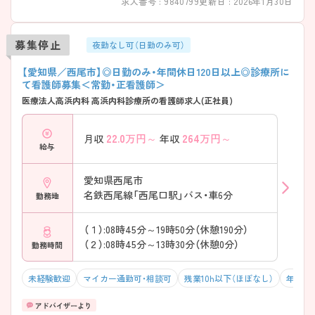
求人番号 : 9840799
更新日 : 2026年1月30日
募集停止
夜勤なし可（日勤のみ可）
【愛知県／西尾市】◎日勤のみ・年間休日120日以上◎診療所に
て看護師募集＜常勤・正看護師＞
医療法人高浜内科 高浜内科診療所の看護師求人(正社員)
22.0
万円～
264
万円～
月収
年収
給与
愛知県西尾市
名鉄西尾線「西尾口駅」バス・車6分
勤務地
（１）:08時45分～19時50分（休憩190分）
（２）:08時45分～13時30分（休憩0分）
勤務時間
未経験歓迎
マイカー通勤可・相談可
残業10h以下（ほぼなし）
年間休日