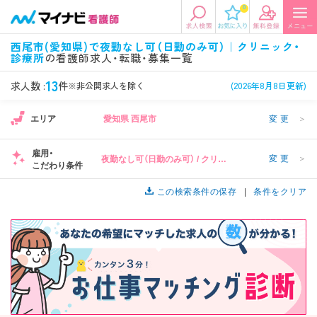
0
エリアから探す
希望の求人条件を選択
西尾市(愛知県)で夜勤なし可（日勤のみ可）｜クリニック・
診療所
の看護師求人・転職・募集一覧
エリアから探す
駅・路線から探す
条件項目の選択に戻る
13
求人数 :
件
※非公開求人を除く
(2026年8月8日更新)
北陸・信越
関東
資格
勤務形態
エリア
愛知県 西尾市
変更
＞
看護師、准看護師など
常勤、夜勤なし可など
雇用・
変更
＞
夜勤なし可（日勤のみ可） / クリニ
東海
関西
こだわり条件
施設形態
担当業務
ック・診療所
病院、クリニック・診療所など
病棟、外来など
この検索条件の保存
条件をクリア
診察科目
こだわり条件
北海道・東北
中国・四国
美容外科、
未経験歓迎、
循環器内科など
土日祝休みなど
九州・沖縄
年収
雇用形態
年収500万円以上など
正社員、契約社員など