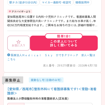
駅チカ（徒歩10分以内）
マイカー通勤可・相談可
積極採用中
愛知県西尾市に位置する内科・小児科クリニックです。 看護師募集人間
関係良好な大変雰囲気の良いクリニックです。 また給与水準が高く、年
収350万円程度支給されます。 ご興味をお持ちの方には、詳細の情報や面
接のポイントをお伝えしますのでお気軽にお問い合わせください。
簡単1分！
この求人について
詳しく聞いてみる
お気に入り
医療法人Ｍｅｄｉｃａｌ Ｓｋｙ ひできクリニック 求人一覧は
こちら
求人番号 : 299279
更新日 : 2026年4月17日
募集停止
夜勤なし可（日勤のみ可）
【愛知県／西尾市】整形外科にて看護師募集です！＜常勤・准看
護師＞
医療法人小野田整形外科の准看護師求人(正社員)