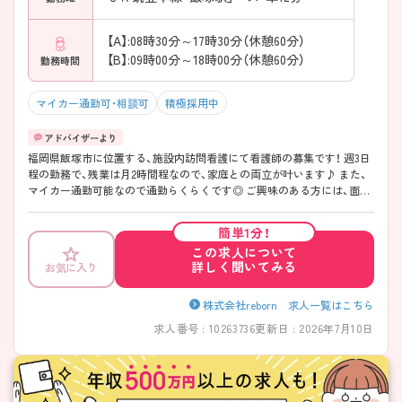
【A】:08時30分～17時30分（休憩60分）
【B】:09時00分～18時00分（休憩60分）
勤務時間
マイカー通勤可・相談可
積極採用中
福岡県飯塚市に位置する、施設内訪問看護にて看護師の募集です！ 週3日
程の勤務で、残業は月2時間程なので、家庭との両立が叶います♪ また、
マイカー通勤可能なので通勤らくらくです◎ ご興味のある方には、面接
対策ポイントなど、さらに詳細をお話しいたしますのでお気軽にご相談
ください！
簡単1分！
この求人について
詳しく聞いてみる
お気に入り
株式会社reborn 求人一覧はこちら
求人番号 : 10263736
更新日 : 2026年7月10日