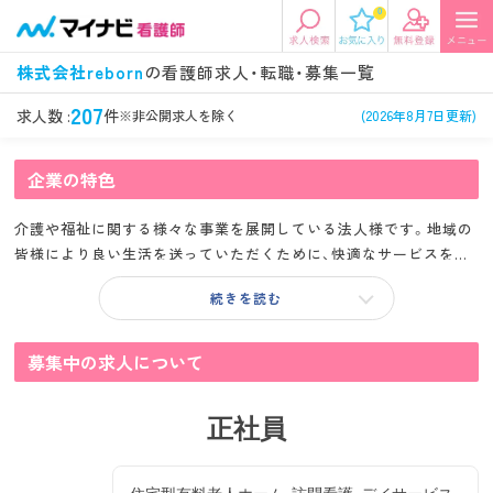
0
エリアから探す
希望の求人条件を選択
株式会社reborn
の看護師求人・転職・募集一覧
エリアから探す
駅・路線から探す
条件項目の選択に戻る
207
求人数 :
件
※非公開求人を除く
(2026年8月7日更新)
北陸・信越
関東
企業の特色
資格
勤務形態
看護師、准看護師など
常勤、夜勤なし可など
介護や福祉に関する様々な事業を展開している法人様です。地域の
東海
関西
皆様により良い生活を送っていただくために、快適なサービスを提
施設形態
担当業務
供できるよう努めておられます。
病院、クリニック・診療所など
病棟、外来など
続きを読む
診察科目
こだわり条件
北海道・東北
中国・四国
美容外科、
未経験歓迎、
募集中の求人について
循環器内科など
土日祝休みなど
九州・沖縄
年収
雇用形態
正社員
年収500万円以上など
正社員、契約社員など