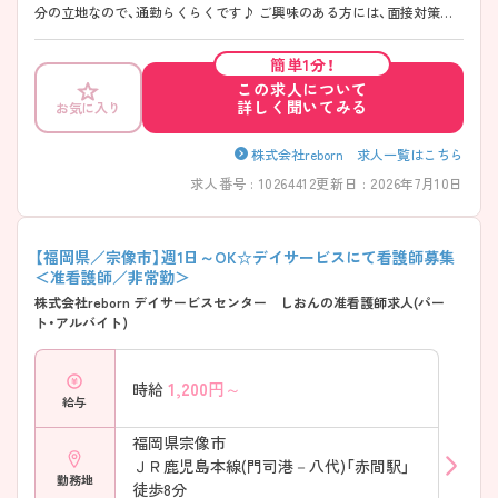
分の立地なので、通勤らくらくです♪ ご興味のある方には、面接対策ポ
イントなど、さらに詳細をお話しいたしますのでお気軽にご相談くださ
い！
簡単1分！
この求人について
詳しく聞いてみる
お気に入り
株式会社reborn 求人一覧はこちら
求人番号 : 10264412
更新日 : 2026年7月10日
【福岡県／宗像市】週1日～OK☆デイサービスにて看護師募集
＜准看護師／非常勤＞
株式会社reborn デイサービスセンター しおんの准看護師求人(パー
ト・アルバイト)
1,200
円～
時給
給与
福岡県宗像市
ＪＲ鹿児島本線(門司港－八代)「赤間駅」
勤務地
徒歩8分