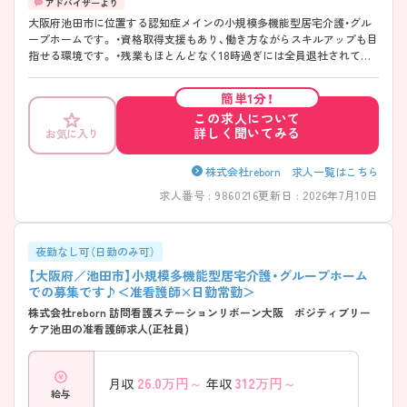
大阪府池田市に位置する認知症メインの小規模多機能型居宅介護・グル
ープホームです。 ・資格取得支援もあり、働き方ながらスキルアップも目
指せる環境です。 ・残業もほとんどなく18時過ぎには全員退社されてい
ます！ ・介護業務とすみ分け◯なので看護業務に専念して働けます！
簡単1分！
この求人について
詳しく聞いてみる
お気に入り
株式会社reborn 求人一覧はこちら
求人番号 : 9860216
更新日 : 2026年7月10日
夜勤なし可（日勤のみ可）
【大阪府／池田市】小規模多機能型居宅介護・グループホーム
での募集です♪＜准看護師×日勤常勤＞
株式会社reborn 訪問看護ステーションリボーン大阪 ポジティブリー
ケア池田の准看護師求人(正社員)
26.0
万円～
312
万円～
月収
年収
給与