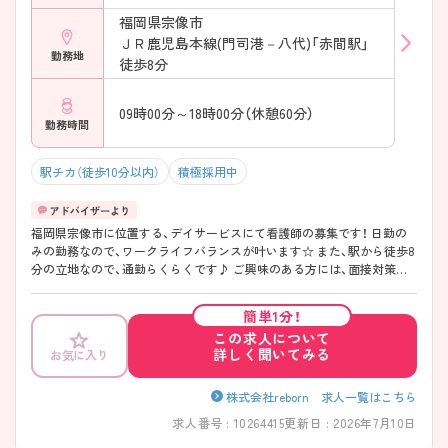
福岡県宗像市
ＪＲ鹿児島本線(門司港－八代)「赤間駅」
勤務地
徒歩8分
09時00分～18時00分（休憩60分）
勤務時間
駅チカ（徒歩10分以内）
積極採用中
福岡県宗像市に位置する、デイサービスにて看護師の募集です！ 日勤の
みの勤務なので、ワークライフバランスが叶います☆ また、駅から徒歩8
分の立地なので、通勤らくらくです♪ ご興味のある方には、面接対策ポ
イントなど、さらに詳細をお話しいたしますのでお気軽にご相談くださ
い！
簡単1分！
この求人について
詳しく聞いてみる
お気に入り
株式会社reborn 求人一覧はこちら
求人番号 : 10264415
更新日 : 2026年7月10日