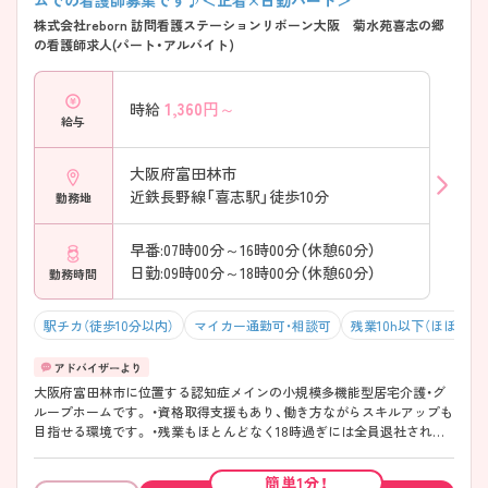
株式会社reborn 訪問看護ステーションリボーン大阪 菊水苑喜志の郷
の看護師求人(パート・アルバイト)
1,360
円～
時給
給与
大阪府富田林市
近鉄長野線「喜志駅」徒歩10分
勤務地
早番:07時00分～16時00分（休憩60分）
日勤:09時00分～18時00分（休憩60分）
勤務時間
駅チカ（徒歩10分以内）
マイカー通勤可・相談可
残業10h以下（ほぼなし
大阪府富田林市に位置する認知症メインの小規模多機能型居宅介護・グ
ループホームです。 ・資格取得支援もあり、働き方ながらスキルアップも
目指せる環境です。 ・残業もほとんどなく18時過ぎには全員退社されて
います！ ・介護業務とすみ分け◯なので看護業務に専念して働けます！
簡単1分！