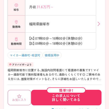
31.6
万円～
月収
給与
福岡県飯塚市
勤務地
【A】:07時00分～16時00分（休憩60分）
【B】:09時00分～18時00分（休憩60分）
勤務時間
マイカー通勤可・相談可
積極採用中
福岡県飯塚市に位置する、施設内訪問看護にて看護師の募集です！ マイ
カー通勤可能で無料駐車場もあるので、通勤らくらくです◎ ご興味のあ
る方には、面接対策ポイントなど、さらに詳細をお話しいたしますのでお
気軽にご相談ください！
簡単1分！
この求人について
詳しく聞いてみる
お気に入り