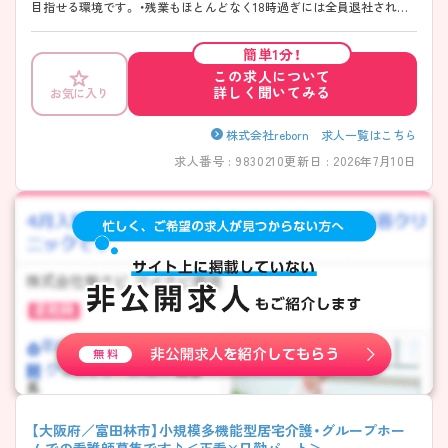
目指せる環境です。 ・残業もほとんどなく18時過ぎには全員退社されて
います！ ・介護業務とすみ分け◯なので看護業務に専念して働けます！
簡単1分！
この求人について
詳しく聞いてみる
お気に入り
株式会社reborn 求人一覧はこちら
求人番号 : 9830210
更新日 : 2026年7月10日
【大阪府／富田林市】小規模多機能型居宅介護・グループホー
ムでの看護師募集です♪＜正看×日勤パート＞