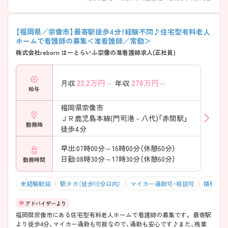
【福岡県／宗像市】最寄駅徒歩4分！経験不問♪住宅型有料老人
ホームで看護師の募集＜准看護師／常勤＞
株式会社reborn はーとらいふ宗像の准看護師求人(正社員)
23.2
万円～
278
万円～
月収
年収
給与
福岡県宗像市
ＪＲ鹿児島本線(門司港－八代)「赤間駅」
勤務地
徒歩4分
早出:07時00分～16時00分（休憩60分）
日勤:08時30分～17時30分（休憩60分）
勤務時間
未経験歓迎
駅チカ（徒歩10分以内）
マイカー通勤可・相談可
積極採用
福岡県宗像市にある住宅型有料老人ホームで看護師の募集です。 最寄駅
より徒歩4分、マイカー通勤も可能なので、通勤も安心です♪また、残業