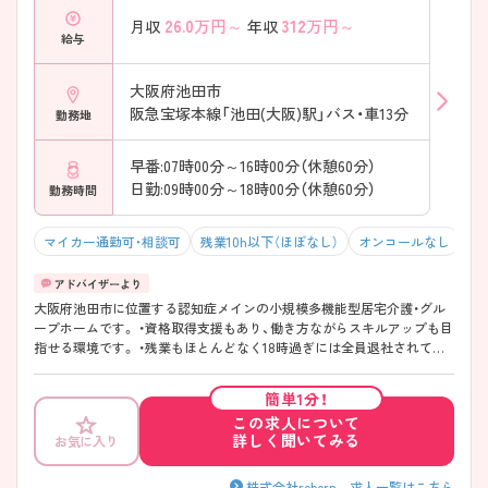
26.0
万円～
312
万円～
月収
年収
給与
大阪府池田市
阪急宝塚本線「池田(大阪)駅」バス・車13分
勤務地
早番:07時00分～16時00分（休憩60分）
日勤:09時00分～18時00分（休憩60分）
勤務時間
マイカー通勤可・相談可
残業10h以下（ほぼなし）
オンコールなし
積
大阪府池田市に位置する認知症メインの小規模多機能型居宅介護・グル
ープホームです。 ・資格取得支援もあり、働き方ながらスキルアップも目
指せる環境です。 ・残業もほとんどなく18時過ぎには全員退社されてい
ます！ ・介護業務とすみ分け◯なので看護業務に専念して働けます！
簡単1分！
この求人について
詳しく聞いてみる
お気に入り
株式会社reborn 求人一覧はこちら