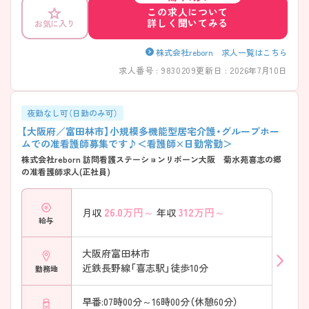
この求人について
詳しく聞いてみる
お気に入り
株式会社reborn 求人一覧はこちら
求人番号 : 9830209
更新日 : 2026年7月10日
夜勤なし可（日勤のみ可）
【大阪府／富田林市】小規模多機能型居宅介護・グループホー
ムでの准看護師募集です♪＜看護師×日勤常勤＞
株式会社reborn 訪問看護ステーションリボーン大阪 菊水苑喜志の郷
の准看護師求人(正社員)
26.0
万円～
312
万円～
月収
年収
給与
大阪府富田林市
近鉄長野線「喜志駅」徒歩10分
勤務地
早番:07時00分～16時00分（休憩60分）