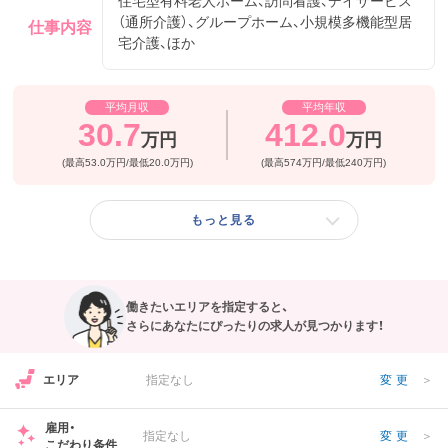
住宅型有料老人ホーム、訪問看護、デイサービス
（通所介護）、グループホーム、小規模多機能型居
仕事内容
フリーワード検索
宅介護、ほか
平均月収
平均年収
30.7
412.0
万円
万円
(最高53.0万円/最低20.0万円)
(最高574万円/最低240万円)
もっと見る
働きたいエリアを指定すると、
さらにあなたにぴったりの求人が見つかります！
エリア
指定なし
変更
＞
雇用・
指定なし
変更
＞
こだわり条件