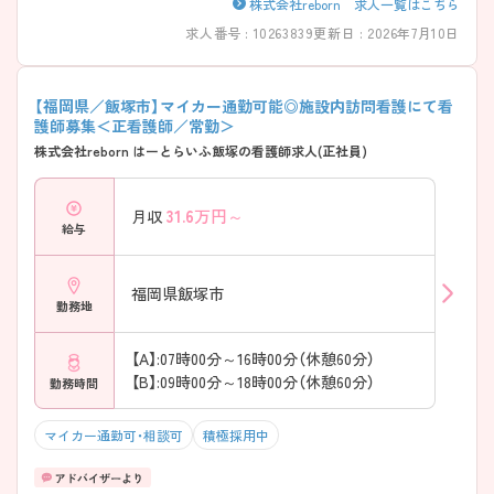
株式会社reborn 求人一覧はこちら
求人番号 : 10263839
更新日 : 2026年7月10日
【福岡県／飯塚市】マイカー通勤可能◎施設内訪問看護にて看
護師募集＜正看護師／常勤＞
株式会社reborn はーとらいふ飯塚の看護師求人(正社員)
31.6
万円～
月収
給与
福岡県飯塚市
勤務地
【A】:07時00分～16時00分（休憩60分）
【B】:09時00分～18時00分（休憩60分）
勤務時間
マイカー通勤可・相談可
積極採用中