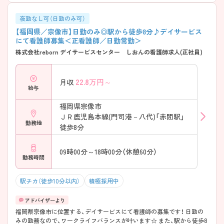
夜勤なし可（日勤のみ可）
【福岡県／宗像市】日勤のみ◎駅から徒歩8分♪デイサービス
にて看護師募集＜正看護師／日勤常勤＞
株式会社reborn デイサービスセンター しおんの看護師求人(正社員)
22.8
万円～
月収
給与
福岡県宗像市
ＪＲ鹿児島本線(門司港－八代)「赤間駅」
勤務地
徒歩8分
09時00分～18時00分（休憩60分）
勤務時間
駅チカ（徒歩10分以内）
積極採用中
福岡県宗像市に位置する、デイサービスにて看護師の募集です！ 日勤の
みの勤務なので、ワークライフバランスが叶います☆ また、駅から徒歩8