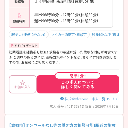
ＪＲ宇野線「茶屋町駅」徒歩5分 他
勤務地
早出:08時00分～17時00分（休憩60分）
遅出:09時00分～18時00分（休憩60分）
勤務時間
駅チカ（徒歩10分以内）
マイカー通勤可・相談可
残業10h以下（ほぼなし
訪問看護未経験者も歓迎！ 求職者の希望に沿った柔軟な対応が可能です
♪ ご興味のある方には、面接対策ポイントなど、さらに詳細をお話しま
すので、お気軽にご相談ください。
簡単1分！
この求人について
詳しく聞いてみる
お気に入り
株式会社reborn 求人一覧はこちら
求人番号 : 10113354
更新日 : 2026年7月10日
【倉敷市】オンコールなし等の働き方の相談可能！駅近の施設