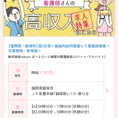
【福岡県／飯塚市】週3日程☆施設内訪問看護にて看護師募集＜
正看護師／非常勤＞
株式会社reborn はーとらいふ飯塚の看護師求人(パート・アルバイト)
1,157
円～
時給
給与
福岡県飯塚市
ＪＲ筑豊本線「飯塚駅」バス・車12分
勤務地
【A】:08時30分～17時30分（休憩60分）
【B】:09時00分～18時00分（休憩60分）
勤務時間