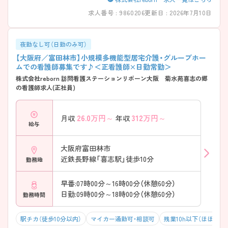
求人番号 : 9860206
更新日 : 2026年7月10日
夜勤なし可（日勤のみ可）
【大阪府／富田林市】小規模多機能型居宅介護・グループホー
ムでの看護師募集です♪＜正看護師×日勤常勤＞
株式会社reborn 訪問看護ステーションリボーン大阪 菊水苑喜志の郷
の看護師求人(正社員)
26.0
万円～
312
万円～
月収
年収
給与
大阪府富田林市
近鉄長野線「喜志駅」徒歩10分
勤務地
早番:07時00分～16時00分（休憩60分）
日勤:09時00分～18時00分（休憩60分）
勤務時間
駅チカ（徒歩10分以内）
マイカー通勤可・相談可
残業10h以下（ほぼなし