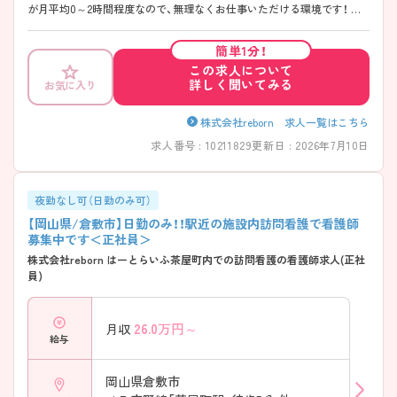
が月平均0～2時間程度なので、無理なくお仕事いただける環境です！ ご
興味のある方には、面接対策ポイントなど、さらに詳細をお話しいたしま
すのでお気軽にご相談ください！
簡単1分！
この求人について
詳しく聞いてみる
お気に入り
株式会社reborn 求人一覧はこちら
求人番号 : 10211829
更新日 : 2026年7月10日
夜勤なし可（日勤のみ可）
【岡山県/倉敷市】日勤のみ！！駅近の施設内訪問看護で看護師
募集中です＜正社員＞
株式会社reborn はーとらいふ茶屋町内での訪問看護の看護師求人(正社
員)
26.0
万円～
月収
給与
岡山県倉敷市