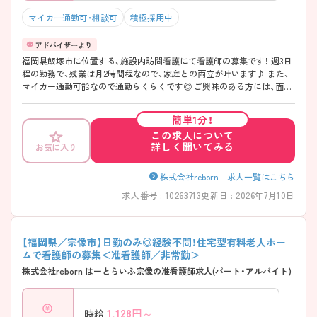
マイカー通勤可・相談可
積極採用中
福岡県飯塚市に位置する、施設内訪問看護にて看護師の募集です！ 週3日
程の勤務で、残業は月2時間程なので、家庭との両立が叶います♪ また、
マイカー通勤可能なので通勤らくらくです◎ ご興味のある方には、面接
対策ポイントなど、さらに詳細をお話しいたしますのでお気軽にご相談
ください！
簡単1分！
この求人について
詳しく聞いてみる
お気に入り
株式会社reborn 求人一覧はこちら
求人番号 : 10263713
更新日 : 2026年7月10日
【福岡県／宗像市】日勤のみ◎経験不問！住宅型有料老人ホー
ムで看護師の募集＜准看護師／非常勤＞
株式会社reborn はーとらいふ宗像の准看護師求人(パート・アルバイト)
1,128
円～
時給