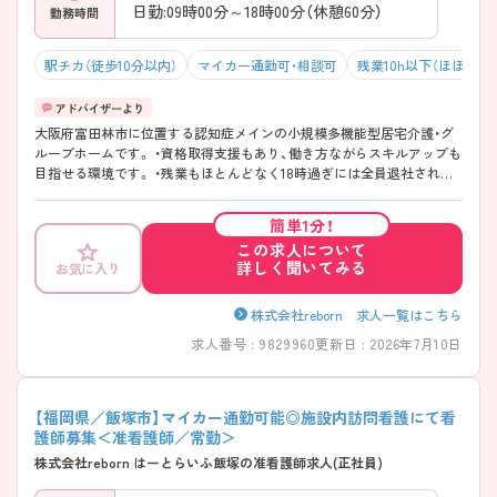
日勤:09時00分～18時00分（休憩60分）
勤務時間
駅チカ（徒歩10分以内）
マイカー通勤可・相談可
残業10h以下（ほぼなし
大阪府富田林市に位置する認知症メインの小規模多機能型居宅介護・グ
ループホームです。 ・資格取得支援もあり、働き方ながらスキルアップも
目指せる環境です。 ・残業もほとんどなく18時過ぎには全員退社されて
います！ ・介護業務とすみ分け◯なので看護業務に専念して働けます！
簡単1分！
この求人について
詳しく聞いてみる
お気に入り
株式会社reborn 求人一覧はこちら
求人番号 : 9829960
更新日 : 2026年7月10日
【福岡県／飯塚市】マイカー通勤可能◎施設内訪問看護にて看
護師募集＜准看護師／常勤＞
株式会社reborn はーとらいふ飯塚の准看護師求人(正社員)