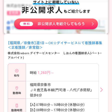
【福岡県／宗像市】週1日～OK☆デイサービスにて看護師募集
＜正看護師／非常勤＞
株式会社reborn デイサービスセンター しおんの看護師求人(パート・
アルバイト)
1,260
円～
時給
給与
福岡県宗像市
ＪＲ鹿児島本線(門司港－八代)「赤間駅」
勤務地
徒歩8分
【A】:07時00分～16時00分（休憩60分）
【B】:08時00分～17時00分（休憩60分）
勤務時間