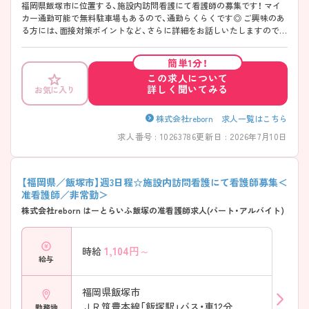
福岡県飯塚市に位置する、施設内訪問看護にて看護師の募集です！ マイ
カー通勤可能で無料駐車場もあるので、通勤らくらくです◎ ご興味のあ
る方には、面接対策ポイントなど、さらに詳細をお話しいたしますのでお
気軽にご相談ください！
簡単1分！
この求人について
詳しく聞いてみる
お気に入り
株式会社reborn 求人一覧はこちら
求人番号 : 10263786
更新日 : 2026年7月10日
【福岡県／飯塚市】週3日程☆施設内訪問看護にて看護師募集＜
准看護師／非常勤＞
株式会社reborn はーとらいふ飯塚の准看護師求人(パート・アルバイト)
1,104
円～
時給
給与
福岡県飯塚市
ＪＲ筑豊本線「飯塚駅」バス・車12分
勤務地