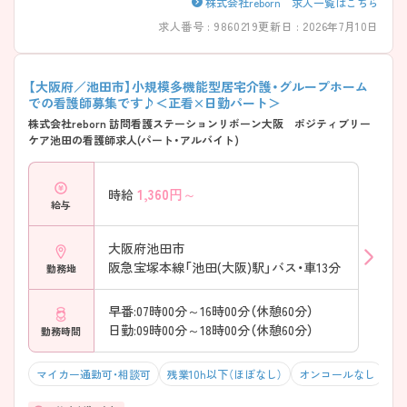
株式会社reborn 求人一覧はこちら
求人番号 : 9860219
更新日 : 2026年7月10日
【大阪府／池田市】小規模多機能型居宅介護・グループホーム
での看護師募集です♪＜正看×日勤パート＞
株式会社reborn 訪問看護ステーションリボーン大阪 ポジティブリー
ケア池田の看護師求人(パート・アルバイト)
1,360
円～
時給
給与
大阪府池田市
阪急宝塚本線「池田(大阪)駅」バス・車13分
勤務地
早番:07時00分～16時00分（休憩60分）
日勤:09時00分～18時00分（休憩60分）
勤務時間
マイカー通勤可・相談可
残業10h以下（ほぼなし）
オンコールなし
積