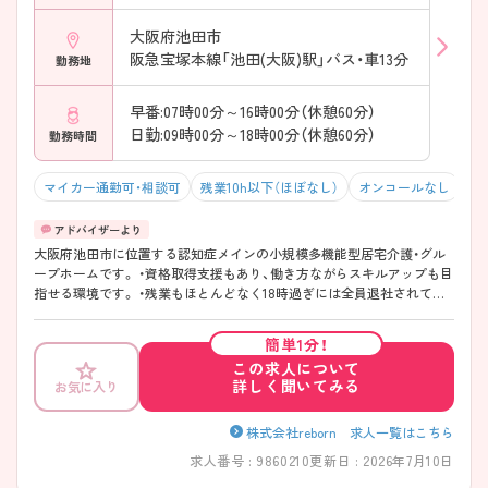
大阪府池田市
阪急宝塚本線「池田(大阪)駅」バス・車13分
勤務地
早番:07時00分～16時00分（休憩60分）
日勤:09時00分～18時00分（休憩60分）
勤務時間
マイカー通勤可・相談可
残業10h以下（ほぼなし）
オンコールなし
積
大阪府池田市に位置する認知症メインの小規模多機能型居宅介護・グル
ープホームです。 ・資格取得支援もあり、働き方ながらスキルアップも目
指せる環境です。 ・残業もほとんどなく18時過ぎには全員退社されてい
ます！ ・介護業務とすみ分け◯なので看護業務に専念して働けます！
簡単1分！
この求人について
詳しく聞いてみる
お気に入り
株式会社reborn 求人一覧はこちら
求人番号 : 9860210
更新日 : 2026年7月10日