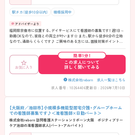
駅チカ（徒歩10分以内）
積極採用中
福岡県宗像市に位置する、デイサービスにて看護師の募集です！ 週1日～
勤務OKなので、家庭との両立が叶います☆ また、駅から徒歩8分の立地
なので、通勤らくらくです♪ ご興味のある方には、面接対策ポイントな
ど、さらに詳細をお話しいたしますのでお気軽にご相談ください！
簡単1分！
この求人について
詳しく聞いてみる
お気に入り
株式会社reborn 求人一覧はこちら
求人番号 : 10264406
更新日 : 2026年7月10日
【大阪府／池田市】小規模多機能型居宅介護・グループホーム
での看護師募集です♪＜准看護師×日勤パート＞
株式会社reborn 訪問看護ステーションリボーン大阪 ポジティブリー
ケア池田の准看護師求人(パート・アルバイト)