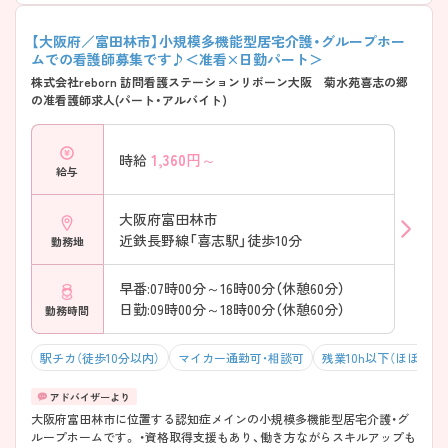
【大阪府／富田林市】小規模多機能型居宅介護・グループホー
ムでの看護師募集です♪＜准看×日勤パート＞
株式会社reborn 訪問看護ステーションリボーン大阪 菊水苑喜志の郷
の准看護師求人(パート・アルバイト)
1,360
円～
時給
給与
大阪府富田林市
近鉄長野線「喜志駅」徒歩10分
勤務地
早番:07時00分～16時00分（休憩60分）
日勤:09時00分～18時00分（休憩60分）
勤務時間
駅チカ（徒歩10分以内）
マイカー通勤可・相談可
残業10h以下（ほぼなし
大阪府富田林市に位置する認知症メインの小規模多機能型居宅介護・グ
ループホームです。 ・資格取得支援もあり、働き方ながらスキルアップも