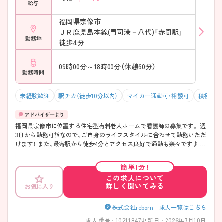
給与
福岡県宗像市
ＪＲ鹿児島本線(門司港－八代)「赤間駅」
勤務地
徒歩4分
09時00分～18時00分（休憩60分）
勤務時間
未経験歓迎
駅チカ（徒歩10分以内）
マイカー通勤可・相談可
積極採用
福岡県宗像市に位置する住宅型有料老人ホームで看護師の募集です。 週
3日から勤務可能なので、ご自身のライフスタイルに合わせて勤務いただ
けます！ また、最寄駅から徒歩4分とアクセス良好で通勤も楽々です♪ ご
興味のある方はご面接のポイントお伝えしますのでご気軽にお問い合わ
せください。
簡単1分！
この求人について
詳しく聞いてみる
お気に入り
株式会社reborn 求人一覧はこちら
求人番号 : 10211847
更新日 : 2026年7月10日