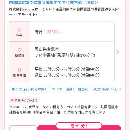
内訪問看護で看護師募集中です＜非常勤／准看＞
株式会社reborn はーとらいふ茶屋町内での訪問看護の准看護師求人(パ
ート・アルバイト)
1,330
円～
時給
給与
岡山県倉敷市
ＪＲ宇野線「茶屋町駅」徒歩5分 他
勤務地
早出:08時00分～17時00分（休憩60分）
遅出:09時00分～18時00分（休憩60分）
勤務時間
駅チカ（徒歩10分以内）
マイカー通勤可・相談可
残業10h以下（ほぼなし
オンコール、夜勤なしなどの働き方について相談可能です！ 訪問看護未
経験者も歓迎！ 求職者の希望に沿った柔軟な対応が可能です♪
該当件数
条件を
検索する
クリア
件
簡単1分！