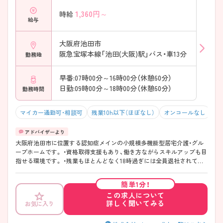
1,360
円～
時給
給与
大阪府池田市
阪急宝塚本線「池田(大阪)駅」バス・車13分
勤務地
早番:07時00分～16時00分（休憩60分）
日勤:09時00分～18時00分（休憩60分）
勤務時間
マイカー通勤可・相談可
残業10h以下（ほぼなし）
オンコールなし
積
大阪府池田市に位置する認知症メインの小規模多機能型居宅介護・グル
ープホームです。 ・資格取得支援もあり、働き方ながらスキルアップも目
指せる環境です。 ・残業もほとんどなく18時過ぎには全員退社されてい
ます！ ・介護業務とすみ分け◯なので看護業務に専念して働けます！
簡単1分！
この求人について
詳しく聞いてみる
お気に入り