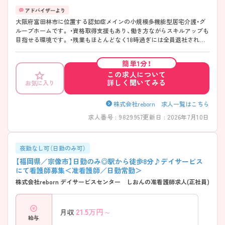
大阪府富田林市に位置する認知症メインの小規模多機能型居宅介護・グ
ループホームです。 ・資格取得支援もあり、働き方ながらスキルアップも
目指せる環境です。 ・残業もほとんどなく18時過ぎには全員退社されて
います！ ・介護業務とすみ分け◯なので看護業務に専念して働けます！
簡単1分！
この求人について
詳しく聞いてみる
お気に入り
株式会社reborn 求人一覧はこちら
求人番号 : 9829957
更新日 : 2026年7月10日
夜勤なし可（日勤のみ可）
【福岡県／宗像市】日勤のみ◎駅から徒歩8分♪デイサービス
にて看護師募集＜准看護師／日勤常勤＞
株式会社reborn デイサービスセンター しおんの准看護師求人(正社員)
21.5
万円～
月収
給与