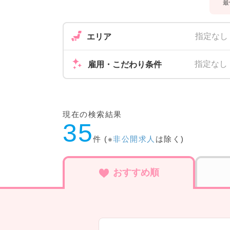
最
指定なし
エリア
指定なし
雇用・こだわり条件
現在の検索結果
35
件 (※
非公開求人
は除く)
おすすめ順