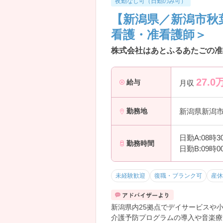
夜勤なし可（日勤のみ可）
【新潟県／新潟市秋
看護・准看護師＞
株式会社はあとふるあたごの准
27.0
給与
月収
新潟県新潟
勤務地
日勤A:08時
勤務時間
日勤B:09時
未経験歓迎
復職・ブランク可
産休
新潟県内25拠点でデイサービスや
介護予防プログラムの導入や音楽療