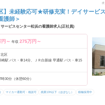
求
区】未経験応可★研修充実！デイサービ
看護師＞
イサービスセンター松浜の看護師求人(正社員)
万円～
275
万円～
年収
市北区
新崎駅 バス・車14分、ＪＲ白新線 早通駅 バス・車15
17時30分（休憩60分）
り
マイカー通勤可・相談可
残業10h以下（ほぼなし）
積極採用中