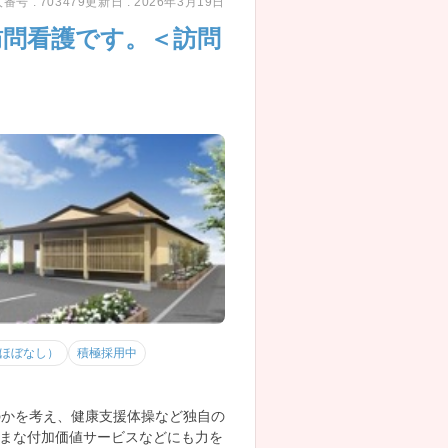
番号 : 703479
更新日 : 2026年3月19日
訪問看護です。＜訪問
（ほぼなし）
積極採用中
のかを考え、健康支援体操など独自の
まな付加価値サービスなどにも力を