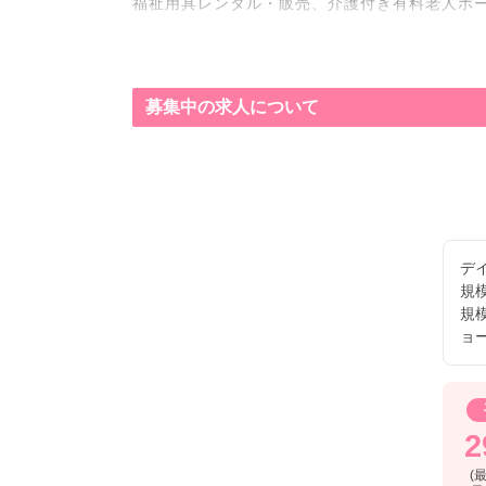
福祉用具レンタル・販売、介護付き有料老人ホ
様の在宅生活から施設入居まで、ライフステー
て信頼を築いておられます。
・チームワークを重視 - 多職種連携を大切に
募集中の求人について
・キャリアアップを支援 - 資格取得支援制度
・地域密着型の温かさ - ご利用者様一人ひと
・ワークライフバランス重視 - 多様な働き方
デ
規
規
ョ
2
(最