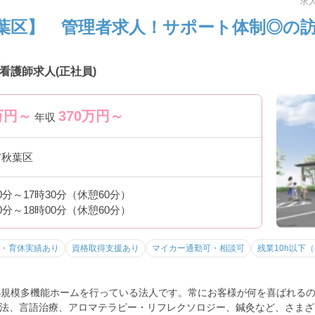
求人
葉区】 管理者求人！サポート体制◎の
看護師求人(正社員)
万円～
370
万円～
年収
市秋葉区
30分～17時30分（休憩60分）
00分～18時00分（休憩60分）
・育休実績あり
資格取得支援あり
マイカー通勤可・相談可
残業10h以下
小規模多機能ホームを行っている法人です。常にお客様が何を喜ばれる
法、言語治療、アロマテラピー・リフレクソロジー、鍼灸など、さまざ