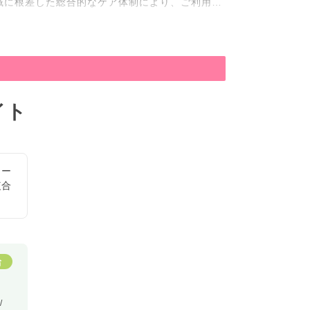
域に根差した総合的なケア体制により、ご利用者
開を通じて、地域包括ケアの中核を担う存在とし
す
す
イト
ョー
複合
給
/