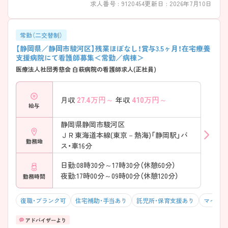
求人番号 : 9120454
更新日 : 2026年7月10日
を入れた看護・支援 ・多職種と連携しながら患者さまをサポート → 「地
域で暮らし続ける」を支えるやりがいを感じられます
――――――――――――――― ■ 夜勤も安心♪ 手厚い勤務体制
――――――――――――――― 無理のない働き方を大切にしていま
常勤（二交替制）
す。 ・複数名での夜勤体制を敷いている ・一人夜勤にならない安心の環
【静岡県／静岡市駿河区】残業ほぼなし！賞与3.5ヶ月！在宅療養
境 ・残業はほぼなし → 心身の負担を抑えながら勤務できます
支援病院にて看護師募集＜常勤／病棟＞
――――――――――――――― ■ 中途入職でも安心の教育サポート
医療法人社団秀慈会 白萩病院の看護師求人(正社員)
――――――――――――――― 経験に応じたフォロー体制が整って
います。 ・「中途採用看護師教育プログラム」あり ・チューター制を導入
し、定期面談を実施 → 新しい環境でも不安なくスタートできます
27.4
万円～
410
万円～
月収
年収
――――――――――――――― ■ 将来につながるスキルアップ支援
給与
――――――――――――――― 学びたい気持ちを法人全体で応援し
ています。 ・資格取得費用の一部補助あり ・特定行為看護師養成の協力
静岡県静岡市駿河区
施設として登録 → キャリアアップを前向きに考えられる環境です
ＪＲ東海道本線(東京－熱海)「静岡駅」バ
――――――――――――――― ■ 子育て世代にうれしい院内託児所
勤務地
――――――――――――――― 仕事と家庭の両立を大切にしていま
ス・車16分
す。 ・自然に恵まれた環境での戸外活動 ・季節行事や地域交流も実施 →
安心してお子さまを預けられる環境です♪
日勤:08時30分～17時30分（休憩60分）
夜勤:17時00分～09時00分（休憩120分）
勤務時間
復職・ブランク可
住宅補助・手当あり
託児所・保育支援あり
マイカー