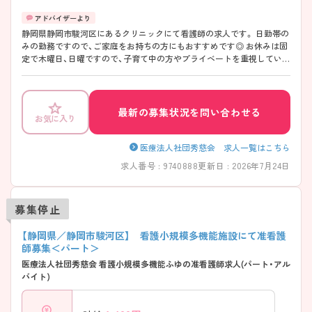
静岡県静岡市駿河区にあるクリニックにて看護師の求人です。 日勤帯の
みの勤務ですので、ご家庭をお持ちの方にもおすすめです◎ お休みは固
定で木曜日、日曜ですので、子育て中の方やプライベートを重視している
方にもおすすめの求人です♪ ご興味をお持ちの方はお気軽にお問合せ
下さい！
最新の募集状況を問い合わせる
お気に入り
医療法人社団秀慈会 求人一覧はこちら
求人番号 : 9740888
更新日 : 2026年7月24日
募集停止
【静岡県／静岡市駿河区】 看護小規模多機能施設にて准看護
師募集＜パート＞
医療法人社団秀慈会 看護小規模多機能ふゆの准看護師求人(パート・アル
バイト)