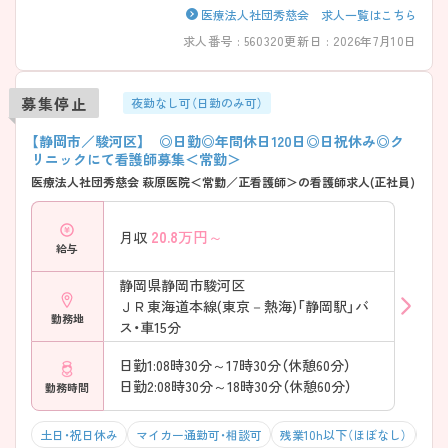
医療法人社団秀慈会 求人一覧はこちら
求人番号 : 560320
更新日 : 2026年7月10日
募集停止
夜勤なし可（日勤のみ可）
【静岡市／駿河区】 ◎日勤◎年間休日120日◎日祝休み◎ク
リニックにて看護師募集＜常勤＞
医療法人社団秀慈会 萩原医院＜常勤／正看護師＞の看護師求人(正社員)
20.8
万円～
月収
給与
静岡県静岡市駿河区
ＪＲ東海道本線(東京－熱海)「静岡駅」バ
勤務地
ス・車15分
日勤1:08時30分～17時30分（休憩60分）
日勤2:08時30分～18時30分（休憩60分）
勤務時間
土日・祝日休み
マイカー通勤可・相談可
残業10h以下（ほぼなし）
4月