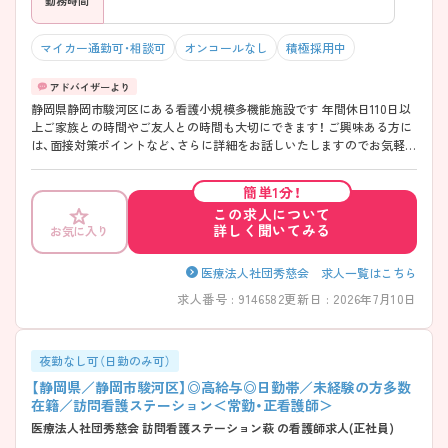
勤務時間
マイカー通勤可・相談可
オンコールなし
積極採用中
静岡県静岡市駿河区にある看護小規模多機能施設です 年間休日110日以
上ご家族との時間やご友人との時間も大切にできます！ ご興味ある方に
は、面接対策ポイントなど、さらに詳細をお話しいたしますのでお気軽に
ご相談ください。
簡単1分！
この求人について
詳しく聞いてみる
お気に入り
医療法人社団秀慈会 求人一覧はこちら
求人番号 : 9146582
更新日 : 2026年7月10日
夜勤なし可（日勤のみ可）
【静岡県／静岡市駿河区】◎高給与◎日勤帯／未経験の方多数
在籍／訪問看護ステーション＜常勤・正看護師＞
医療法人社団秀慈会 訪問看護ステーション萩 の看護師求人(正社員)