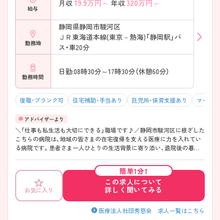
19.9
万円～
320
万円～
月収
年収
給与
静岡県静岡市駿河区
ＪＲ東海道本線(東京－熱海)「静岡駅」バ
勤務地
ス・車20分
日勤:08時30分～17時30分（休憩60分）
勤務時間
復職・ブランク可
住宅補助・手当あり
託児所・保育支援あり
マイカー
＼「仕事も私生活も大切にできる」職場です♪／静岡市駿河区に根ざした
こちらの病院は、地域の皆さまの在宅復帰を支える医療に力を入れてい
る病院です。患者さま一人ひとりの生活背景に寄り添い、退院後の暮ら
しまで見据えた看護を大切にしています。残業はほとんどなく、法人内
施設への異動実績もあるため、ライフステージに合わせたキャリアを描
簡単1分！
きやすい環境です。夜勤は複数名体制を敷いており、「一人夜勤にならな
この求人について
い」安心感も魅力の一つ。院内託児所を完備し、子育て世代のスタッフも
詳しく聞いてみる
お気に入り
多く活躍されています。無理なく、長く働き続けたい方におすすめの職
場です。 ――――――――――――――― ■ 「在宅復帰」を本気で支え
る地域医療 ――――――――――――――― 地域密着型の病院として、
医療法人社団秀慈会 求人一覧はこちら
退院後の生活まで見据えた関わりを大切にしています。 ・在宅復帰に力