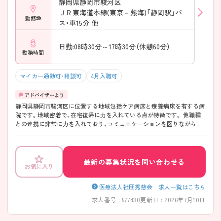
静岡県静岡市駿河区
ＪＲ東海道本線(東京－熱海)「静岡駅」バ
勤務地
ス・車15分 他
日勤:08時30分～17時30分（休憩60分）
勤務時間
マイカー通勤可・相談可
4月入職可
静岡県静岡市駿河区に位置する地域包括ケア病床と療養病床を有する病
院です。地域密着で、在宅復帰に力を入れている点が特徴です。 他職種
との連携に非常に力を入れており、コミュニケーションを図りながら全
員で患者様のために医療・介護提供をしております。市内で地域包括ケ
アシステムを最前で取り組んでいる病院です。 日勤のみでの勤務も可能
で残業も少なく、法人内の施設への異動等も叶いますので、ワークライフ
バランスを重視される方におすすめの求人です。 ご興味ある方には、面
最新の募集状況を問い合わせる
お気に入り
接対策ポイントなど、さらに詳細をお話しいたしますのでお気軽にご相
談ください。
医療法人社団秀慈会 求人一覧はこちら
求人番号 : 577430
更新日 : 2026年7月10日