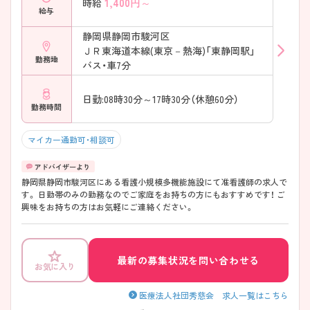
1,400
円～
時給
給与
静岡県静岡市駿河区
ＪＲ東海道本線(東京－熱海)「東静岡駅」
勤務地
バス・車7分
日勤:08時30分～17時30分（休憩60分）
勤務時間
マイカー通勤可・相談可
静岡県静岡市駿河区にある看護小規模多機能施設にて准看護師の求人で
す。 日勤帯のみの勤務なのでご家庭をお持ちの方にもおすすめです！ ご
興味をお持ちの方はお気軽にご連絡ください。
最新の募集状況を問い合わせる
お気に入り
医療法人社団秀慈会 求人一覧はこちら