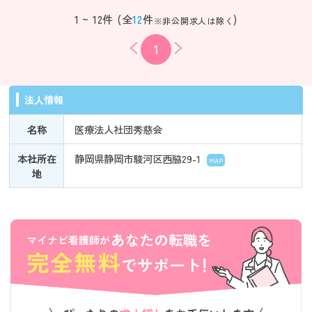
1 ~ 12件 (全
12
件
)
※非公開求人は除く
1
法人情報
名称
医療法人社団秀慈会
本社所在
静岡県静岡市駿河区西脇29-1
MAP
地