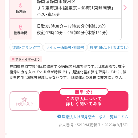
静岡県静岡市駿河区
――――――――――――――― ■ 子育て世代にうれしい院内託児所
ＪＲ東海道本線(東京－熱海)「東静岡駅」
――――――――――――――― 仕事と家庭の両立を大切にしていま
勤務地
す。 ・自然に恵まれた環境での戸外活動 ・季節行事や地域交流も実施 →
バス・車15分
安心してお子さまを預けられる環境です♪
日勤:08時30分～17時30分（休憩60分）
夜勤:17時00分～09時00分（休憩120分）
勤務時間
復職・ブランク可
マイカー通勤可・相談可
残業10h以下（ほぼなし）
静岡県静岡市駿河区に位置する病院の附属老健です。地域密着で、在宅
復帰に力を入れている点が特徴です。 超強化型加算を取得しており、静
岡県内では6施設程度しかないです。 他職種との連携に非常に力を入れ
ており、コミュニケーションを図りながら全員で患者様のために医療・介
護提供をしております。市内で地域包括ケアシステムを最前で取り組ん
簡単1分！
でいる病院です。 日勤のみでの勤務も可能で残業も少なく、法人内の施
この求人について
設への異動等も叶いますので、ワークライフバランスを重視される方に
詳しく聞いてみる
お気に入り
おすすめの求人です。 ご興味ある方には、面接対策ポイントなど、さらに
詳細をお話しいたしますのでお気軽にご相談ください。
医療法人社団秀慈会 求人一覧はこちら
求人番号 : 521094
更新日 : 2026年8月5日