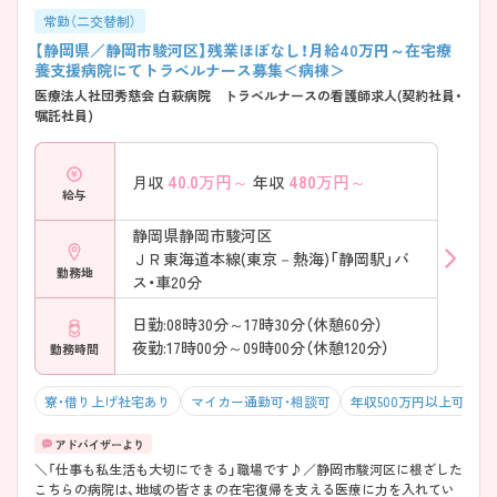
常勤（二交替制）
【静岡県／静岡市駿河区】残業ほぼなし！月給40万円～在宅療
養支援病院にてトラベルナース募集＜病棟＞
医療法人社団秀慈会 白萩病院 トラベルナースの看護師求人(契約社員・
嘱託社員)
40.0
万円～
480
万円～
月収
年収
給与
静岡県静岡市駿河区
ＪＲ東海道本線(東京－熱海)「静岡駅」バ
勤務地
ス・車20分
日勤:08時30分～17時30分（休憩60分）
夜勤:17時00分～09時00分（休憩120分）
勤務時間
寮・借り上げ社宅あり
マイカー通勤可・相談可
年収500万円以上可
＼「仕事も私生活も大切にできる」職場です♪／静岡市駿河区に根ざした
こちらの病院は、地域の皆さまの在宅復帰を支える医療に力を入れてい