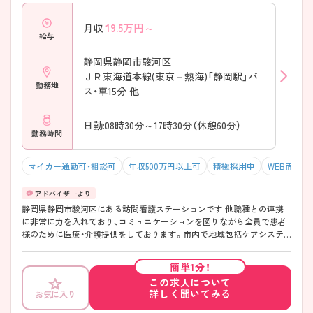
19.5
万円～
月収
給与
静岡県静岡市駿河区
ＪＲ東海道本線(東京－熱海)「静岡駅」バ
勤務地
ス・車15分 他
日勤:08時30分～17時30分（休憩60分）
勤務時間
マイカー通勤可・相談可
年収500万円以上可
積極採用中
WEB面接OK
静岡県静岡市駿河区にある訪問看護ステーションです 他職種との連携
に非常に力を入れており、コミュニケーションを図りながら全員で患者
様のために医療・介護提供をしております。市内で地域包括ケアシステ
ムを最前で取り組んでおります 日勤のみでの勤務も可能で残業も少な
く、法人内の施設への異動等も叶いますので、ワークライフバランスを重
簡単1分！
視される方におすすめの求人です。 ご興味ある方には、面接対策ポイン
この求人について
トなど、さらに詳細をお話しいたしますのでお気軽にご相談ください。
詳しく聞いてみる
お気に入り