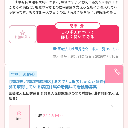
＼「仕事も私生活も大切にできる」職場です♪／静岡市駿河区に根ざした
こちらの病院は、地域の皆さまの在宅復帰を支える医療に力を入れてい
る病院です。患者さま一人ひとりの生活背景に寄り添い、退院後の暮ら
しまで見据えた看護を大切にしています。残業はほとんどなく、法人内
施設への異動実績もあるため、ライフステージに合わせたキャリアを描
簡単1分！
きやすい環境です。夜勤は複数名体制を敷いており、「一人夜勤にならな
この求人について
い」安心感も魅力の一つ。院内託児所を完備し、子育て世代のスタッフも
詳しく聞いてみる
お気に入り
多く活躍されています。無理なく、長く働き続けたい方におすすめの職
場です。 ――――――――――――――― ■ 「在宅復帰」を本気で支え
る地域医療 ――――――――――――――― 地域密着型の病院として、
医療法人社団秀慈会 求人一覧はこちら
退院後の生活まで見据えた関わりを大切にしています。 ・在宅復帰に力
求人番号 : 263791
更新日 : 2026年7月10日
を入れた看護・支援 ・多職種と連携しながら患者さまをサポート → 「地
域で暮らし続ける」を支えるやりがいを感じられます
――――――――――――――― ■ 夜勤も安心♪ 手厚い勤務体制
――――――――――――――― 無理のない働き方を大切にしていま
常勤（二交替制）
す。 ・複数名での夜勤体制を敷いている ・一人夜勤にならない安心の環
【静岡県／静岡市駿河区】県内で6つ程度しかない超強化型加
境 ・残業はほぼなし → 心身の負担を抑えながら勤務できます
算を取得している病院付属の老健にて看護師募集
――――――――――――――― ■ 中途入職でも安心の教育サポート
医療法人社団秀慈会 介護老人保健施設萩の里の看護師、准看護師求人(正
――――――――――――――― 経験に応じたフォロー体制が整って
社員)
います。 ・「中途採用看護師教育プログラム」あり ・チューター制を導入
し、定期面談を実施 → 新しい環境でも不安なくスタートできます
――――――――――――――― ■ 将来につながるスキルアップ支援
25.0
万円～
月収
――――――――――――――― 学びたい気持ちを法人全体で応援し
給与
ています。 ・資格取得費用の一部補助あり ・特定行為看護師養成の協力
施設として登録 → キャリアアップを前向きに考えられる環境です