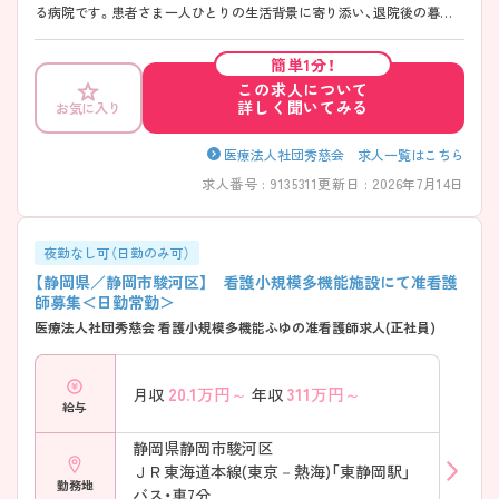
る病院です。患者さま一人ひとりの生活背景に寄り添い、退院後の暮ら
しまで見据えた看護を大切にしています。残業はほとんどなく、法人内
施設への異動実績もあるため、ライフステージに合わせたキャリアを描
簡単1分！
きやすい環境です。夜勤は複数名体制を敷いており、「一人夜勤にならな
この求人について
い」安心感も魅力の一つ。院内託児所を完備し、子育て世代のスタッフも
詳しく聞いてみる
お気に入り
多く活躍されています。無理なく、長く働き続けたい方におすすめの職
場です。 ――――――――――――――― ■ 「在宅復帰」を本気で支え
る地域医療 ――――――――――――――― 地域密着型の病院として、
医療法人社団秀慈会 求人一覧はこちら
退院後の生活まで見据えた関わりを大切にしています。 ・在宅復帰に力
求人番号 : 9135311
更新日 : 2026年7月14日
を入れた看護・支援 ・多職種と連携しながら患者さまをサポート → 「地
域で暮らし続ける」を支えるやりがいを感じられます
――――――――――――――― ■ 夜勤も安心♪ 手厚い勤務体制
――――――――――――――― 無理のない働き方を大切にしていま
夜勤なし可（日勤のみ可）
す。 ・複数名での夜勤体制を敷いている ・一人夜勤にならない安心の環
【静岡県／静岡市駿河区】 看護小規模多機能施設にて准看護
境 ・残業はほぼなし → 心身の負担を抑えながら勤務できます
師募集＜日勤常勤＞
――――――――――――――― ■ 中途入職でも安心の教育サポート
医療法人社団秀慈会 看護小規模多機能ふゆの准看護師求人(正社員)
――――――――――――――― 経験に応じたフォロー体制が整って
います。 ・「中途採用看護師教育プログラム」あり ・チューター制を導入
し、定期面談を実施 → 新しい環境でも不安なくスタートできます
20.1
万円～
311
万円～
月収
年収
――――――――――――――― ■ 将来につながるスキルアップ支援
給与
――――――――――――――― 学びたい気持ちを法人全体で応援し
ています。 ・資格取得費用の一部補助あり ・特定行為看護師養成の協力
静岡県静岡市駿河区
施設として登録 → キャリアアップを前向きに考えられる環境です
ＪＲ東海道本線(東京－熱海)「東静岡駅」
勤務地
バス・車7分