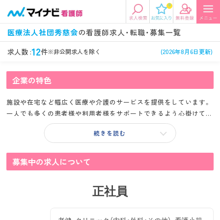
0
エリアから探す
希望の求人条件を選択
医療法人社団秀慈会
の看護師求人・転職・募集一覧
エリアから探す
駅・路線から探す
条件項目の選択に戻る
12
求人数 :
件
※非公開求人を除く
(2026年8月6日更新)
北陸・信越
関東
企業の特色
資格
勤務形態
看護師、准看護師など
常勤、夜勤なし可など
施設や在宅など幅広く医療や介護のサービスを提供をしています。
東海
関西
一人でも多くの患者様や利用者様をサポートできるよう心掛けてお
施設形態
担当業務
り、地域社会への貢献に努めている法人様です。また、職員が安心し
病院、クリニック・診療所など
病棟、外来など
続きを読む
て働けるような環境づくりや、より専門的な知識や技術を習得する
ことにも力を入れています。
診察科目
こだわり条件
北海道・東北
中国・四国
美容外科、
未経験歓迎、
募集中の求人について
循環器内科など
土日祝休みなど
【オススメポイント】
九州・沖縄
年収
雇用形態
正社員
・定着率高い環境でベテランスタッフさんも大活躍。
年収500万円以上など
正社員、契約社員など
・人間関係も良く、安心して仕事を身につけることのできる環境で