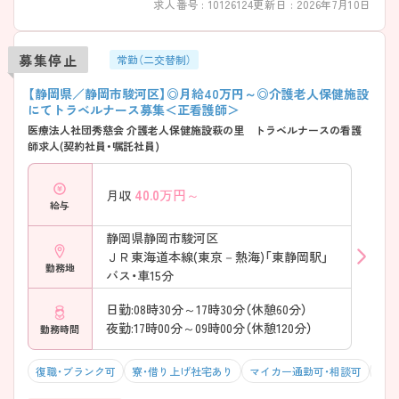
求人番号 : 10126124
更新日 : 2026年7月10日
募集停止
常勤（二交替制）
【静岡県／静岡市駿河区】◎月給40万円～◎介護老人保健施設
にてトラベルナース募集＜正看護師＞
医療法人社団秀慈会 介護老人保健施設萩の里 トラベルナースの看護
師求人(契約社員・嘱託社員)
40.0
万円～
月収
給与
静岡県静岡市駿河区
ＪＲ東海道本線(東京－熱海)「東静岡駅」
勤務地
バス・車15分
日勤:08時30分～17時30分（休憩60分）
夜勤:17時00分～09時00分（休憩120分）
勤務時間
復職・ブランク可
寮・借り上げ社宅あり
マイカー通勤可・相談可
残業