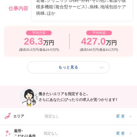
老健、クリニック（内科・外科・その他）、看護小規
す。
模多機能（複合型サービス）、病棟、地域包括ケア
仕事内容
フリーワード検索
病棟、ほか
・地域包括ケアの中核を担う病院・介護施設を運営するスタッフと
して地域との連携や人事交流を経験できます。
平均月収
平均年収
26.3
427.0
・ご経験者の方、基本給加算あります。
万円
万円
(最高35.0万円/最低19.5万円)
(最高540万円/最低311万円)
・入職してからは先輩スタッフとマンツーマンで研修♪
・託児所がございますので子育て中のスタッフも多数在籍していま
もっと見る
す。
働きたいエリアを指定すると、
さらにあなたにぴったりの求人が見つかります！
エリア
指定なし
変更
＞
雇用・
指定なし
変更
＞
こだわり条件