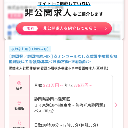
夜勤なし可（日勤のみ可）
【静岡県／静岡市駿河区】◎オンコールなし◎看護小規模多機
能施設にて看護師募集＜日勤常勤・正看護師＞
医療法人社団秀慈会 看護小規模多機能ふゆの看護師求人(正社員)
22.1
万円～
336
万円～
月収
年収
給与
静岡県静岡市駿河区
ＪＲ東海道本線(東京－熱海)「東静岡駅」
勤務地
バス・車7分
日勤:08時30分～17時30分（休憩60分）