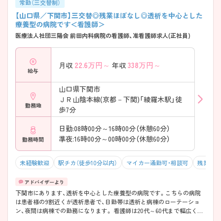
常勤（三交替制）
【山口県／下関市】三交替◎残業ほぼなし◎透析を中心とした
療養型の病院です＜看護師＞
医療法人社団三陽会 前田内科病院の看護師、准看護師求人(正社員)
22.6
万円～
338
万円～
月収
年収
給与
山口県下関市
ＪＲ山陰本線(京都－下関)「綾羅木駅」徒
勤務地
歩7分
日勤:08時00分～16時00分（休憩60分）
準夜:16時00分～00時00分（休憩60分）
勤務時間
未経験歓迎
駅チカ（徒歩10分以内）
マイカー通勤可・相談可
残業10
下関市にあります、透析を中心とした療養型の病院です。こちらの病院
は患者様の9割近くが透析患者で、日勤帯は透析と病棟のローテーショ
ン、夜間は病棟での勤務になります。 看護師は20代～60代まで幅広く就
業しているため、各年代で馴染みやすい環境が整っています。また、夜間