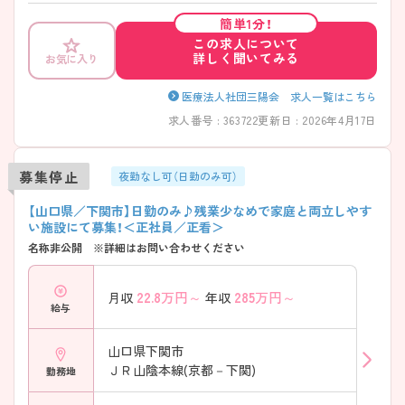
帯でも看護師2名、看護助手1名以上と手厚い配置となっているため、安心
簡単1分！
して就業できます。 特別休暇が1年に6日間あり、連休の取得も可能で
この求人について
す。ご興味のある方は担当コンサルタントまでお問い合わせ下さいま
詳しく聞いてみる
お気に入り
せ。
医療法人社団三陽会 求人一覧はこちら
求人番号 : 363722
更新日 : 2026年4月17日
募集停止
夜勤なし可（日勤のみ可）
【山口県／下関市】日勤のみ♪残業少なめで家庭と両立しやす
い施設にて募集！＜正社員／正看＞
名称非公開 ※詳細はお問い合わせください
22.8
万円～
285
万円～
月収
年収
給与
山口県下関市
ＪＲ山陰本線(京都－下関)
勤務地