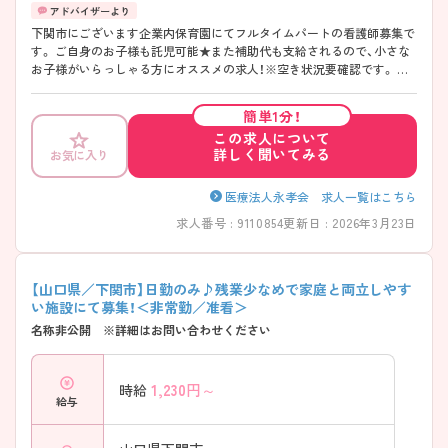
下関市にございます企業内保育園にてフルタイムパートの看護師募集で
す。 ご自身のお子様も託児可能★また補助代も支給されるので、小さな
お子様がいらっしゃる方にオススメの求人！※空き状況要確認です。 あ
なたの経験やスキルを活かして、高齢者の皆さまが安心して過ごせる空
間づくりにチャレンジしてみませんか？ ご興味ある方には、面接対策ポ
簡単1分！
イントなど、さらに詳細をお話しいたしますのでお気軽にご相談くださ
この求人について
い。
詳しく聞いてみる
お気に入り
医療法人永孝会 求人一覧はこちら
求人番号 : 9110854
更新日 : 2026年3月23日
【山口県／下関市】日勤のみ♪残業少なめで家庭と両立しやす
い施設にて募集！＜非常勤／准看＞
名称非公開 ※詳細はお問い合わせください
1,230
円～
時給
給与