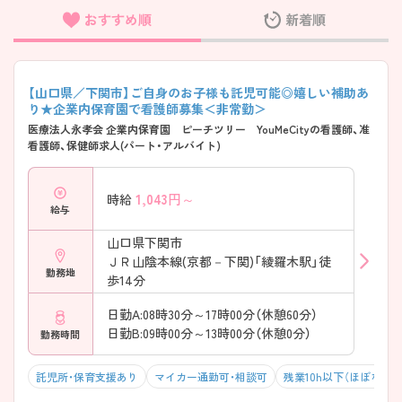
おすすめ順
新着順
フリーワード検索
【山口県／下関市】ご自身のお子様も託児可能◎嬉しい補助あ
り★企業内保育園で看護師募集＜非常勤＞
医療法人永孝会 企業内保育園 ピーチツリー YouMeCityの看護師、准
看護師、保健師求人(パート・アルバイト)
1,043
円～
時給
給与
山口県下関市
ＪＲ山陰本線(京都－下関)「綾羅木駅」徒
勤務地
歩14分
日勤A:08時30分～17時00分（休憩60分）
日勤B:09時00分～13時00分（休憩0分）
勤務時間
託児所・保育支援あり
マイカー通勤可・相談可
残業10h以下（ほぼなし）