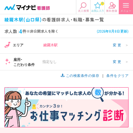
0
エリアから探す
希望の求人条件を選択
綾羅木駅(山口県)
の看護師求人・転職・募集一覧
エリアから探す
駅・路線から探す
条件項目の選択に戻る
4
求人数 :
件
※非公開求人を除く
(2026年8月8日更新)
エリア
綾羅木駅
変更
＞
北陸・信越
関東
資格
勤務形態
看護師、准看護師など
常勤、夜勤なし可など
雇用・
指定なし
変更
＞
こだわり条件
東海
関西
施設形態
担当業務
病院、クリニック・診療所など
この検索条件の保存
病棟、外来など
条件をクリア
診察科目
こだわり条件
北海道・東北
中国・四国
美容外科、
未経験歓迎、
循環器内科など
土日祝休みなど
九州・沖縄
年収
雇用形態
年収500万円以上など
正社員、契約社員など