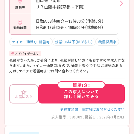
山口県下関市
ＪＲ山陰本線(京都－下関)
勤務地
日勤A:08時00分～13時30分（休憩0分）
日勤B:13時30分～19時00分（休憩0分）
勤務時間
マイカー通勤可・相談可
残業10h以下（ほぼなし）
積極採用中
夜勤がないため、ご都合により、夜勤が難しい方にもおすすめの求人にな
ります。また、マイカー通勤OKなので、通勤も楽々です◎ ご興味のある
方は、マイナビ看護師までお問い合わせください。
簡単1分！
この求人について
詳しく聞いてみる
お気に入り
名称非公開 ※詳細はお問合せください
求人番号 : 9859099
更新日 : 2026年3月23日