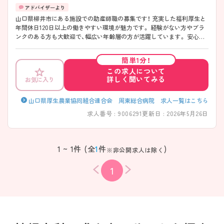
山口県柳井市にある施設での助産師職の募集です！ 充実した福利厚生と
年間休日120日以上の働きやすい環境が魅力です。 経験がない方やブラ
ンクのある方も大歓迎で、幅広い年齢層の方が活躍しています。 安心し
て働ける職場環境が整っており、育児休業取得実績もありますので、ライ
フスタイルに合わせた働き方が可能です。 ご興味がある方は、ご面接の
簡単1分！
ポイントをお伝えしますので、お気軽にお問い合わせください。
この求人について
詳しく聞いてみる
お気に入り
山口県厚生農業協同組合連合会 周東総合病院 求人一覧はこちら
求人番号 : 9006291
更新日 : 2026年5月26日
1 ~ 1件 (全
1
件
)
※非公開求人は除く
1