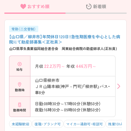
おすすめ順
新着順
フリーワード検索
常勤（二交替制）
【山口県／柳井市】年間休日120日！急性期医療を中心とした病
院にて助産師募集＜正社員＞
山口県厚生農業協同組合連合会 周東総合病院の助産師求人(正社員)
22.2
万円～
446
万円～
月収
年収
給与
山口県柳井市
ＪＲ山陽本線(神戸－門司)「柳井駅」バス・
勤務地
車8分
日勤:08時30分～17時00分（休憩50分）
夜勤:16時30分～09時00分（休憩50分）
勤務時間
未経験歓迎
復職・ブランク可
マイカー通勤可・相談可
残業10h以下