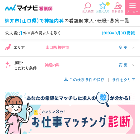
0
エリアから探す
希望の求人条件を選択
柳井市(山口県)で神経内科
の看護師求人・転職・募集一覧
エリアから探す
駅・路線から探す
条件項目の選択に戻る
1
求人数 :
件
※非公開求人を除く
(2026年8月8日更新)
エリア
山口県 柳井市
変更
＞
北陸・信越
関東
資格
勤務形態
看護師、准看護師など
常勤、夜勤なし可など
雇用・
神経内科
変更
＞
こだわり条件
東海
関西
施設形態
担当業務
病院、クリニック・診療所など
この検索条件の保存
病棟、外来など
条件をクリア
診察科目
こだわり条件
北海道・東北
中国・四国
美容外科、
未経験歓迎、
循環器内科など
土日祝休みなど
九州・沖縄
年収
雇用形態
年収500万円以上など
正社員、契約社員など