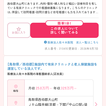
西伯郡大山町にあります、内科・整形・婦人科など幅広い診療科目を有し
ている有床クリニックでの看護師募集になります。こちらのクリニック
は、併設して訪問看護・訪問介護など在宅看護にも力を入れております。
日勤帯のみの相談も可能ですので、気になる方はお問い合わせ下さいま
せ。
簡単1分！
この求人について
詳しく聞いてみる
お気に入り
医療法人佐々木医院 求人一覧はこちら
求人番号 : 310493
更新日 : 2026年8月7日
【鳥取県／西伯郡】施設内で有床クリニックと老人保健施設を
運営している法人です。
医療法人佐々木医院の准看護師求人(正社員)
25.0
万円～
329
万円～
月収
年収
給与
鳥取県西伯郡大山町
ＪＲ山陰本線(京都－下関)「中山口駅」徒