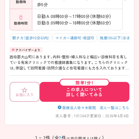
勤務地
歩5分
日勤Ａ:08時00分～17時00分（休憩60分）
日勤Ｂ:09時00分～18時00分（休憩60分）
勤務時間
駅チカ（徒歩10分以内）
マイカー通勤可・相談可
残業10h以下（ほぼなし
西伯郡大山町にあります、内科・整形・婦人科など幅広い診療科目を有し
ている有床クリニックでの看護師募集になります。こちらのクリニック
は、併設して訪問看護・訪問介護など在宅看護にも力を入れております。
日勤帯のみの相談も可能ですので、気になる方はお問い合わせ下さいま
せ。
簡単1分！
この求人について
詳しく聞いてみる
お気に入り
医療法人佐々木医院 求人一覧はこちら
求人番号 : 10136421
更新日 : 2026年6月4日
1 ~ 2件 (全
2
件
)
※非公開求人は除く