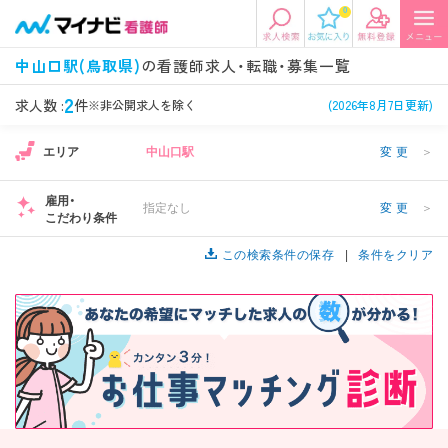
0
エリアから探す
希望の求人条件を選択
中山口駅(鳥取県)
の看護師求人・転職・募集一覧
エリアから探す
駅・路線から探す
条件項目の選択に戻る
2
求人数 :
件
※非公開求人を除く
(2026年8月7日更新)
エリア
中山口駅
変更
＞
北陸・信越
関東
資格
勤務形態
看護師、准看護師など
常勤、夜勤なし可など
雇用・
指定なし
変更
＞
こだわり条件
東海
関西
施設形態
担当業務
病院、クリニック・診療所など
この検索条件の保存
病棟、外来など
条件をクリア
診察科目
こだわり条件
北海道・東北
中国・四国
美容外科、
未経験歓迎、
循環器内科など
土日祝休みなど
九州・沖縄
年収
雇用形態
年収500万円以上など
正社員、契約社員など