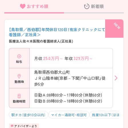
おすすめ順
新着順
フリーワード検索
【鳥取県／西伯郡】年間休日120日！有床クリニックにて募集＜
看護師／正社員＞
医療法人佐々木医院の看護師求人(正社員)
25.0
万円～
329
万円～
月収
年収
給与
鳥取県西伯郡大山町
ＪＲ山陰本線(京都－下関)「中山口駅」徒
勤務地
歩5分
日勤Ａ:08時00分～17時00分（休憩60分）
日勤Ｂ:09時00分～18時00分（休憩60分）
勤務時間
駅チカ（徒歩10分以内）
マイカー通勤可・相談可
残業10h以下（ほぼなし