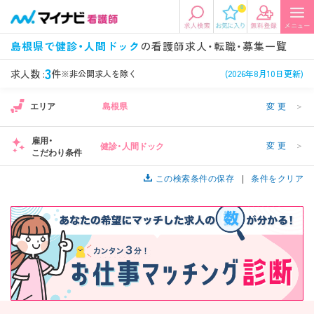
0
エリアから探す
希望の求人条件を選択
島根県で健診・人間ドック
の看護師求人・転職・募集一覧
エリアから探す
駅・路線から探す
条件項目の選択に戻る
3
求人数 :
件
※非公開求人を除く
(2026年8月10日更新)
エリア
島根県
変更
＞
北陸・信越
関東
資格
勤務形態
看護師、准看護師など
常勤、夜勤なし可など
雇用・
変更
＞
健診・人間ドック
こだわり条件
東海
関西
施設形態
担当業務
病院、クリニック・診療所など
この検索条件の保存
病棟、外来など
条件をクリア
診察科目
こだわり条件
北海道・東北
中国・四国
美容外科、
未経験歓迎、
循環器内科など
土日祝休みなど
九州・沖縄
年収
雇用形態
年収500万円以上など
正社員、契約社員など