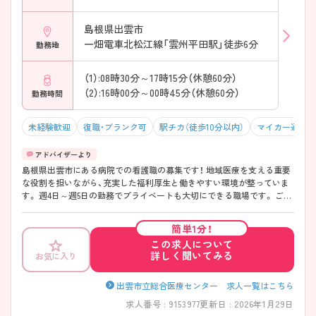
島根県出雲市
一畑電車北松江線「雲州平田駅」徒歩6分
勤務地
（1）:08時30分～17時15分（休憩60分）
（2）:16時00分～00時45分（休憩60分）
勤務時間
未経験歓迎
復職・ブランク可
駅チカ（徒歩10分以内）
マイカー通勤可
島根県出雲市にある病院での看護職の募集です！ 地域医療を支える重要
な役割を担いながら、充実した福利厚生と働きやすい環境が整っていま
す。 週4日～週5日の勤務でプライベートも大切にできる職場です。 ご興
味がある方は、ご面接のポイントをお伝えしますので、お気軽にお問い合
わせください。
簡単1分！
この求人について
詳しく聞いてみる
お気に入り
出雲市立総合医療センター 求人一覧はこちら
求人番号 : 9153977
更新日 : 2026年1月29日