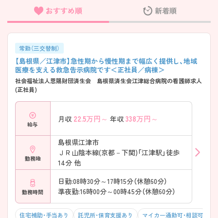
おすすめ順
新着順
フリーワード検索
常勤（三交替制）
【島根県／江津市】急性期から慢性期まで幅広く提供し、地域
医療を支える救急告示病院です＜正社員／病棟＞
社会福祉法人恩賜財団済生会 島根県済生会江津総合病院の看護師求人
(正社員)
22.5
万円～
338
万円～
月収
年収
給与
島根県江津市
ＪＲ山陰本線(京都－下関)「江津駅」徒歩
勤務地
14分 他
日勤:08時30分～17時15分（休憩60分）
準夜勤:16時00分～00時45分（休憩60分）
勤務時間
住宅補助・手当あり
託児所・保育支援あり
マイカー通勤可・相談可
残