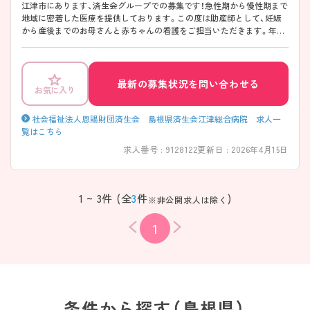
江津市にあります、済生会グループでの募集です！急性期から慢性期まで
地域に密着した医療を提供しております。この度は助産師として、妊娠
から産後までのお母さんと赤ちゃんの看護をご担当いただきます。年間
休日123日、残業も月平均10時間程度と少なく、無理なく働けます。また、
看護部では委員会活動も積極的に行っており、勉強できる環境が整って
います。ご興味のある方はお気軽にお問い合わせください。
最新の募集状況を問い合わせる
お気に入り
社会福祉法人恩賜財団済生会 島根県済生会江津総合病院 求人一
覧はこちら
求人番号 : 9128122
更新日 : 2026年4月15日
1 ~ 3件 (全
3
件
)
※非公開求人は除く
1
条件から探す（島根県）