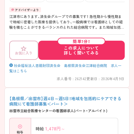
江津市にあります、済生会グループでの募集です！ 急性期から慢性期ま
で地域に密着した医療を提供しており、一般病棟では看護師としての経
験を積むことができるバランスのとれた総合病院です。 また地域包括ケ
ア病棟では在宅支援を、慢性期病棟では患者様としっかりコミュニケー
ションをとりながらのケアをすることができるため、ライフイベントや
簡単1分！
ご自身のキャリアに合わせて配属先を相談できます。 看護部では委員会
この求人について
活動も積極的に行っており、勉強できる環境が整っています。ご興味の
詳しく聞いてみる
お気に入り
ある方はお気軽にお問い合わせください。
社会福祉法人恩賜財団済生会 島根県済生会江津総合病院 求人一
覧はこちら
求人番号 : 262142
更新日 : 2026年4月9日
【島根県／出雲市】週4日～週5日！地域を包括的にケアできる
病院にて看護師募集＜パート＞
出雲市立総合医療センターの看護師求人(パート・アルバイト)
1,478
円～
時給
給与