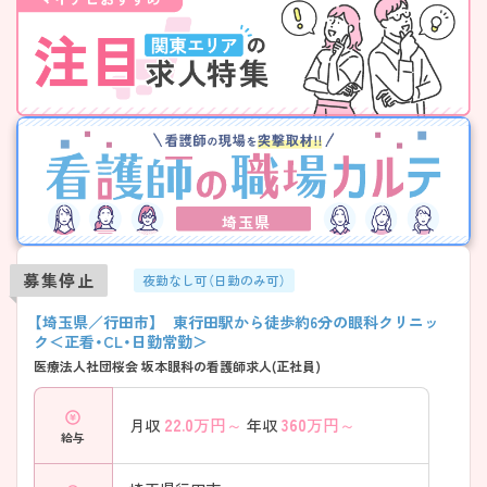
埼玉県
募集停止
夜勤なし可（日勤のみ可）
【埼玉県／行田市】 東行田駅から徒歩約6分の眼科クリニッ
ク＜正看・CL・日勤常勤＞
医療法人社団桜会 坂本眼科の看護師求人(正社員)
22.0
万円～
360
万円～
月収
年収
給与