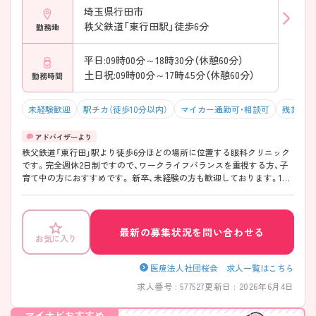
埼玉県行田市
秩父鉄道「東行田駅」徒歩6分
勤務地
平日:09時00分～18時30分（休憩60分）
土日祝:09時00分～17時45分（休憩60分）
勤務時間
未経験歓迎
駅チカ（徒歩10分以内）
マイカー通勤可・相談可
残業10
秩父鉄道「東行田」駅より徒歩6分ほどの場所に位置する眼科クリニック
です。完全週休2日制ですので、ワークライフバランスを重視する方、子
育て中の方におすすめです。 新卒、未経験の方も歓迎しております。1か
ら教えていただけるため、安心してご勤務いただけます。また、スキルUP
のための職員研修も充実しております。ご興味のある方には詳細をお話
しますので、お気軽にお問い合わせください。
最新の募集状況を問い合わせる
お気に入り
医療法人社団桜会 求人一覧はこちら
求人番号 : 577527
更新日 : 2026年6月4日