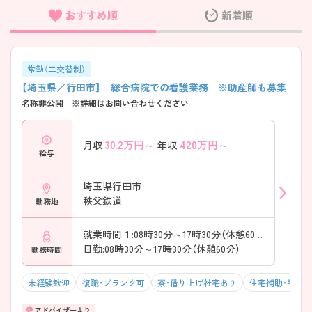
おすすめ順
新着順
フリーワード検索
常勤（二交替制）
【埼玉県／行田市】 総合病院での看護業務 ※助産師も募集
名称非公開 ※詳細はお問い合わせください
30.2
万円～
420
万円～
月収
年収
給与
埼玉県行田市
秩父鉄道
勤務地
就業時間１:08時30分～17時30分（休憩60分）
日勤:08時30分～17時30分（休憩60分）
勤務時間
未経験歓迎
復職・ブランク可
寮・借り上げ社宅あり
住宅補助・手当