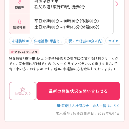
埼玉県行田市
秩父鉄道「東行田駅」徒歩6分
勤務地
平日:09時00分～18時30分（休憩60分）
土日:09時00分～17時45分（休憩60分）
勤務時間
未経験歓迎
住宅補助・手当あり
駅チカ（徒歩10分以内）
マイカー通勤
秩父鉄道「東行田」駅より徒歩6分ほどの場所に位置する眼科クリニック
です。完全週休2日制ですので、ワークライフバランスを重視する方、子
育て中の方におすすめです。 新卒、未経験の方も歓迎しております。1か
ら教えていただけるため、安心してご勤務いただけます。また、スキルUP
のための職員研修も充実しております。ご興味のある方には詳細をお話
しますので、お気軽にお問い合わせください。
最新の募集状況を問い合わせる
お気に入り
医療法人社団桜会 求人一覧はこちら
求人番号 : 577523
更新日 : 2026年6月4日