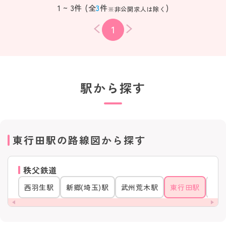
1 ~ 3件 (全
3
件
)
※非公開求人は除く
1
駅から探す
東行田駅の路線図から探す
秩父鉄道
西羽生駅
新郷(埼玉)駅
武州荒木駅
東行田駅
行