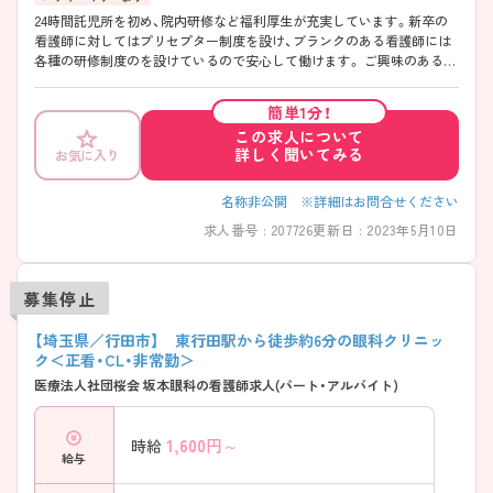
24時間託児所を初め、院内研修など福利厚生が充実しています。新卒の
看護師に対してはプリセプター制度を設け、ブランクのある看護師には
各種の研修制度のを設けているので安心して働けます。 ご興味のある方
には、面接対策ポイントなど、さらに詳細をお話ししますので、お気軽に
ご相談ください。
簡単1分！
この求人について
詳しく聞いてみる
お気に入り
名称非公開 ※詳細はお問合せください
求人番号 : 207726
更新日 : 2023年5月10日
募集停止
【埼玉県／行田市】 東行田駅から徒歩約6分の眼科クリニッ
ク＜正看・CL・非常勤＞
医療法人社団桜会 坂本眼科の看護師求人(パート・アルバイト)
1,600
円～
時給
給与