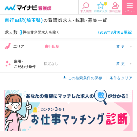
0
エリアから探す
希望の求人条件を選択
東行田駅(埼玉県)
の看護師求人・転職・募集一覧
エリアから探す
駅・路線から探す
条件項目の選択に戻る
3
求人数 :
件
※非公開求人を除く
(2026年8月10日更新)
エリア
東行田駅
変更
＞
北陸・信越
関東
資格
勤務形態
看護師、准看護師など
常勤、夜勤なし可など
雇用・
指定なし
変更
＞
こだわり条件
東海
関西
施設形態
担当業務
病院、クリニック・診療所など
この検索条件の保存
病棟、外来など
条件をクリア
診察科目
こだわり条件
北海道・東北
中国・四国
美容外科、
未経験歓迎、
循環器内科など
土日祝休みなど
九州・沖縄
年収
雇用形態
年収500万円以上など
正社員、契約社員など