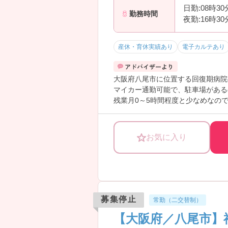
日勤:08時3
勤務時間
夜勤:16時3
産休・育休実績あり
電子カルテあり
大阪府八尾市に位置する回復期病院
マイカー通勤可能で、駐車場がある
残業月0～5時間程度と少なめなの
ご興味のある方には面接ポイントを
お気に入り
募集停止
常勤（二交替制）
【大阪府／八尾市】