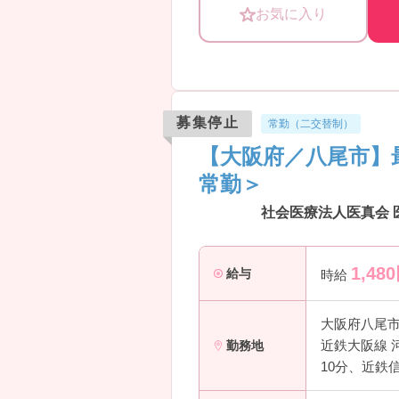
お気に入り
募集停止
常勤（二交替制）
【大阪府／八尾市】
常勤＞
社会医療法人医真会 
1,480
給与
時給
大阪府八尾
近鉄大阪線 
勤務地
10分、近鉄