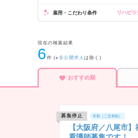
リハビリ
雇用・こだわり条件
現在の検索結果
6
件 (※
非公開求人
は除く)
おすすめ順
募集停止
常勤（二交替制）
【大阪府／八尾市】
看護師募集です！