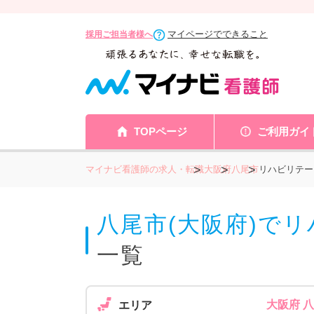
マイページでできること
採用ご担当者様へ
TOPページ
ご利用ガイ
マイナビ看護師の求人・転職
大阪府
八尾市
リハビリテー
八尾市(大阪府)で
一覧
大阪府 
エリア