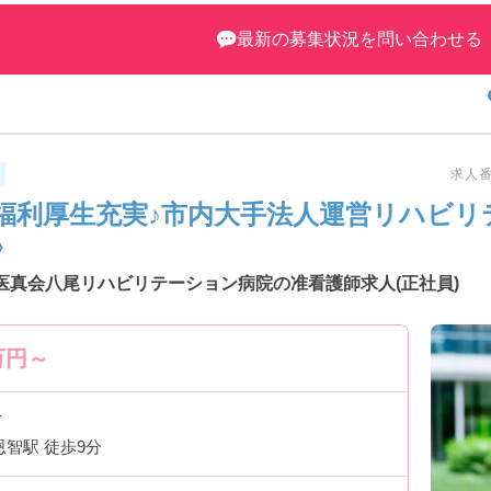
最新の募集状況を問い合わせる
求人番号
福利厚生充実♪市内大手法人運営リハビリ
》
医真会八尾リハビリテーション病院の准看護師求人(正社員)
万円～
市
恩智駅 徒歩9分