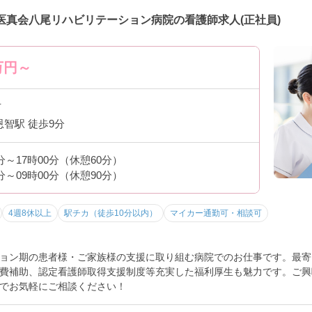
医真会八尾リハビリテーション病院の看護師求人(正社員)
万円～
市
恩智駅 徒歩9分
0分～17時00分（休憩60分）
0分～09時00分（休憩90分）
4週8休以上
駅チカ（徒歩10分以内）
マイカー通勤可・相談可
ョン期の患者様・ご家族様の支援に取り組む病院でのお仕事です。最寄
費補助、認定看護師取得支援制度等充実した福利厚生も魅力です。ご興
でお気軽にご相談ください！