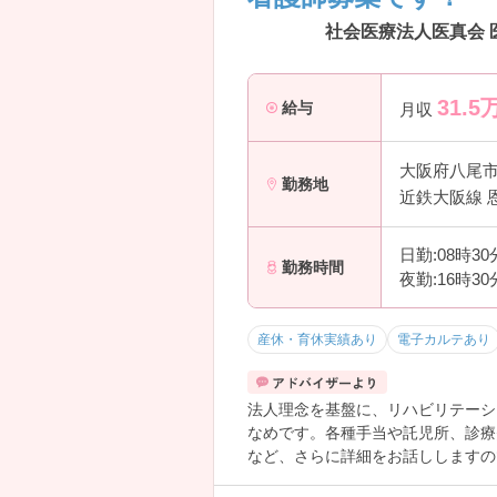
社会医療法人医真会 
31.5
給与
月収
大阪府八尾
勤務地
近鉄大阪線 
日勤:08時3
勤務時間
夜勤:16時3
産休・育休実績あり
電子カルテあり
法人理念を基盤に、リハビリテーシ
なめです。各種手当や託児所、診療
など、さらに詳細をお話ししますの