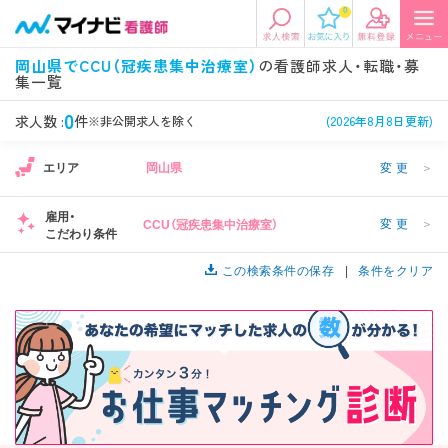
0
エリアから探す
希望の求人条件を選択
岡山県でCCU（冠疾患集中治療室）
の看護師求人・転職・募
集一覧
エリアから探す
駅・路線から探す
条件項目の選択に戻る
0
求人数 :
件
※非公開求人を除く
(2026年8月8日更新)
北陸・信越
関東
資格
勤務形態
エリア
岡山県
変更
＞
看護師、准看護師など
常勤、夜勤なし可など
雇用・
変更
＞
CCU（冠疾患集中治療室）
東海
関西
こだわり条件
施設形態
担当業務
病院、クリニック・診療所など
病棟、外来など
この検索条件の保存
条件をクリア
診察科目
こだわり条件
北海道・東北
中国・四国
美容外科、
未経験歓迎、
循環器内科など
土日祝休みなど
九州・沖縄
年収
雇用形態
年収500万円以上など
正社員、契約社員など