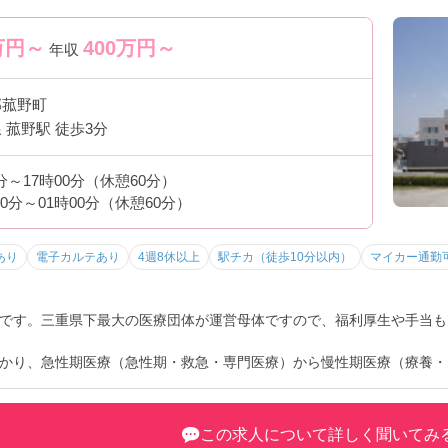
万円～
400
万円～
年収
郡菰野町
 菰野駅 徒歩3分
0分～17時00分（休憩60分）
30分～01時00分（休憩60分）
あり
電子カルテあり
4週8休以上
駅チカ（徒歩10分以内）
マイカー通勤
です。三重県下最大の医療団体が運営母体ですので、福利厚生や手当も
かり、急性期医療（急性期・救急・専門医療）から慢性期医療（療養・
す。
、安心して仕事と育児の両立ができる環境の充実にも力をいれています
この求人について詳しく聞いてみ