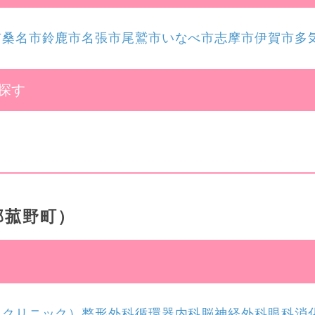
市
桑名市
鈴鹿市
名張市
尾鷲市
いなべ市
志摩市
伊賀市
多
探す
郡菰野町）
スクリニック）
整形外科
循環器内科
脳神経外科
眼科
消