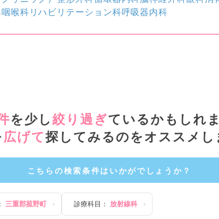
鼻咽喉科
リハビリテーション科
呼吸器内科
件
を少し
絞り過ぎ
ているかもしれ
を
広げて
探してみるのをオススメし
こちらの検索条件はいかがでしょうか？
：
三重郡菰野町
診療科目：
放射線科