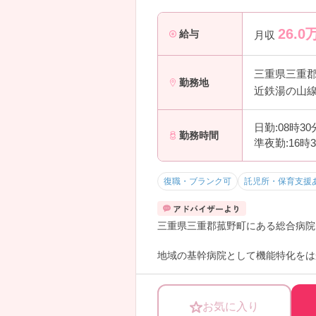
26.0
給与
月収
三重県三重
勤務地
近鉄湯の山線
日勤:08時3
勤務時間
準夜勤:16時
復職・ブランク可
託児所・保育支援
三重県三重郡菰野町にある総合病院
地域の基幹病院として機能特化をは
門まで幅広い医療を提供されていま
また院内保育施設を開設されるなど
お気に入り