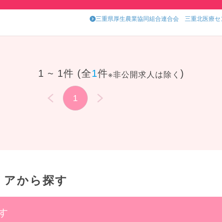
わせください。
三重県厚生農業協同組合連合会 三重北医療セ
1 ~ 1件 (全
1
件
)
※非公開求人は除く
1
リアから探す
す