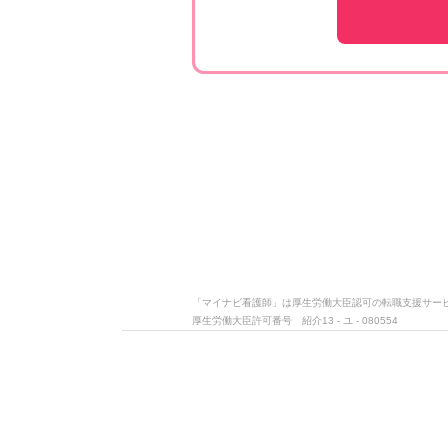
「マイナビ看護師」は厚生労働大臣認可の転職支援サー
厚生労働大臣許可番号 紹介13 - ユ - 080554