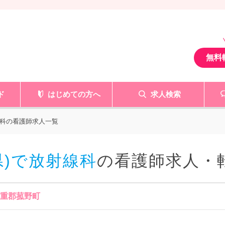
無料
ド
はじめての方へ
求人検索
科の看護師求人一覧
県)で放射線科
の看護師求人・
三重郡菰野町