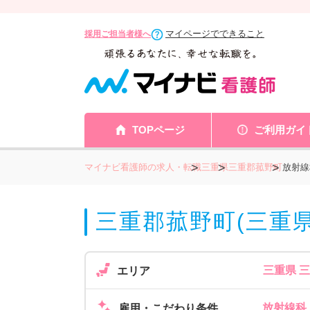
マイページでできること
採用ご担当者様へ
TOPページ
ご利用ガイ
マイナビ看護師の求人・転職
三重県
三重郡菰野町
放射線
三重郡菰野町(三重
三重県 
エリア
放射線科
雇用・こだわり条件