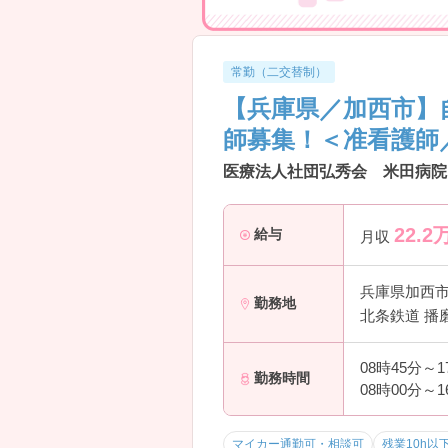
常勤（二交替制）
【兵庫県／加西市】
師募集！＜准看護師
医療法人社団弘秀会 米田病院 
22.2
給与
月収
兵庫県加西
勤務地
北条鉄道 播
08時45分～
勤務時間
08時00分～
マイカー通勤可・相談可
残業10h以