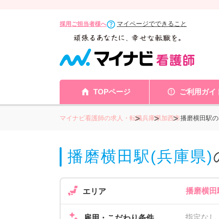
マイページでできること
採用ご担当者様へ
TOPページ
ご利用ガイ
マイナビ看護師の求人・転職
兵庫県
加西市
播磨横田駅の
播磨横田駅(兵庫県)
播磨横田
エリア
指定なし
雇用・こだわり条件