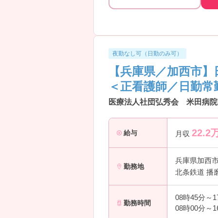
夜勤なし可（日勤のみ可）
【兵庫県／加西市】
＜正看護師／日勤常
医療法人社団弘秀会 米田病院 
22.2
給与
月収
兵庫県加西
勤務地
北条鉄道 播
08時45分～
勤務時間
08時00分～