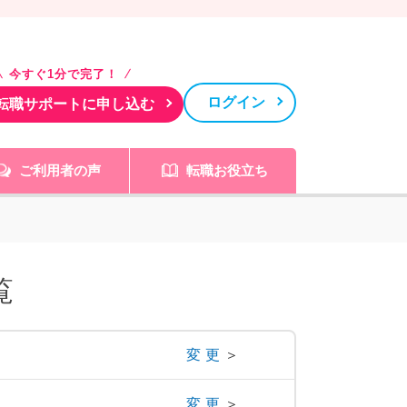
今すぐ1分で完了！
ログイン
転職サポートに申し込む
ご利用者の声
転職お役立ち
覧
変更
＞
変更
＞