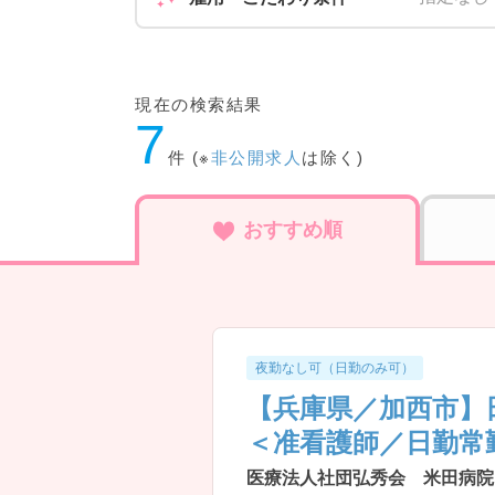
現在の検索結果
7
件 (※
非公開求人
は除く)
おすすめ順
夜勤なし可（日勤のみ可）
【兵庫県／加西市】
＜准看護師／日勤常
医療法人社団弘秀会 米田病院 