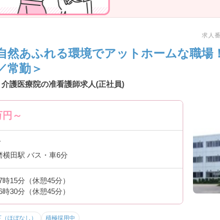
求人番号
自然あふれる環境でアットホームな職場
／常勤＞
介護医療院の准看護師求人(正社員)
万円～
市
磨横田駅 バス・車6分
17時15分（休憩45分）
16時30分（休憩45分）
下（ほぼなし）
積極採用中