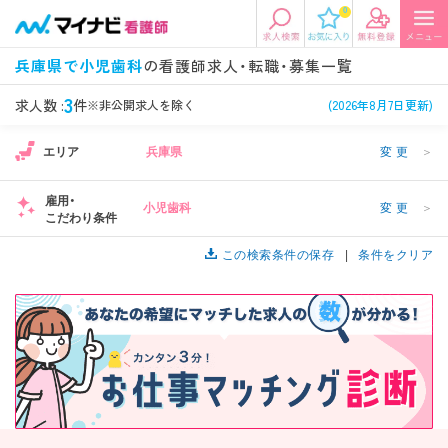
0
エリアから探す
希望の求人条件を選択
兵庫県で小児歯科
の看護師求人・転職・募集一覧
エリアから探す
駅・路線から探す
条件項目の選択に戻る
3
求人数 :
件
※非公開求人を除く
(2026年8月7日更新)
エリア
兵庫県
変更
＞
北陸・信越
関東
資格
勤務形態
看護師、准看護師など
常勤、夜勤なし可など
雇用・
小児歯科
変更
＞
こだわり条件
東海
関西
施設形態
担当業務
病院、クリニック・診療所など
この検索条件の保存
病棟、外来など
条件をクリア
診察科目
こだわり条件
北海道・東北
中国・四国
美容外科、
未経験歓迎、
循環器内科など
土日祝休みなど
九州・沖縄
年収
雇用形態
年収500万円以上など
正社員、契約社員など