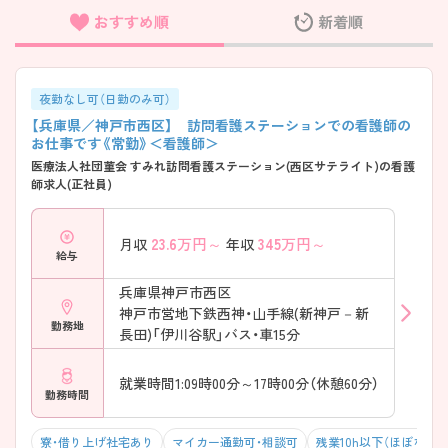
おすすめ順
新着順
フリーワード検索
夜勤なし可（日勤のみ可）
【兵庫県／神戸市西区】 訪問看護ステーションでの看護師の
お仕事です《常勤》＜看護師＞
医療法人社団菫会 すみれ訪問看護ステーション(西区サテライト)の看護
師求人(正社員)
23.6
万円～
345
万円～
月収
年収
給与
兵庫県神戸市西区
神戸市営地下鉄西神・山手線(新神戸－新
勤務地
長田)「伊川谷駅」バス・車15分
就業時間1:09時00分～17時00分（休憩60分）
勤務時間
寮・借り上げ社宅あり
マイカー通勤可・相談可
残業10h以下（ほぼなし）