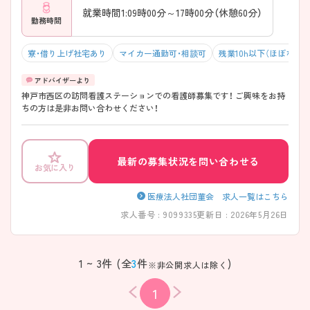
就業時間1:09時00分～17時00分（休憩60分）
勤務時間
寮・借り上げ社宅あり
マイカー通勤可・相談可
残業10h以下（ほぼなし）
神戸市西区の訪問看護ステーションでの看護師募集です！ ご興味をお持
ちの方は是非お問い合わせください！
最新の募集状況を問い合わせる
お気に入り
医療法人社団菫会 求人一覧はこちら
求人番号 : 9099335
更新日 : 2026年5月26日
1 ~ 3件 (全
3
件
)
※非公開求人は除く
1