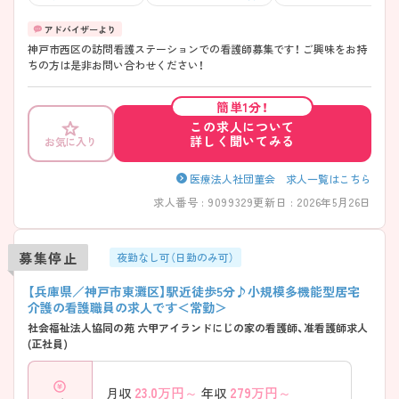
神戸市西区の訪問看護ステーションでの看護師募集です！ ご興味をお持
ちの方は是非お問い合わせください！
簡単1分！
この求人について
詳しく聞いてみる
お気に入り
医療法人社団菫会 求人一覧はこちら
求人番号 : 9099329
更新日 : 2026年5月26日
募集停止
夜勤なし可（日勤のみ可）
【兵庫県／神戸市東灘区】駅近徒歩5分♪小規模多機能型居宅
介護の看護職員の求人です＜常勤＞
社会福祉法人協同の苑 六甲アイランドにじの家の看護師、准看護師求人
(正社員)
23.0
万円～
279
万円～
月収
年収