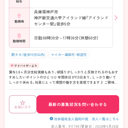
給与
兵庫県神戸市
神戸新交通六甲アイランド線「アイランド
勤務地
センター駅」徒歩5分
日勤:08時30分～17時30分（休憩60分）
勤務時間
駅チカ（徒歩10分以内）
マイカー通勤可・相談可
賞与3.8ヶ月分支給実績もあり、頑張りがしっかりと反映されるのもおす
すめしたいポイントのひとつ☆ 年間休日が110日あり、しっかり働いて
しっかり休める、社員にとって理想の働き方を実現できます♪ ご興味あ
る方には、面接対策ポイントなど、さらに詳細をお話しいたしますのでお
気軽にご相談ください。
最新の募集状況を問い合わせる
お気に入り
社会福祉法人協同の苑 求人一覧はこちら
求人番号 : 9117987
更新日 : 2026年5月26日