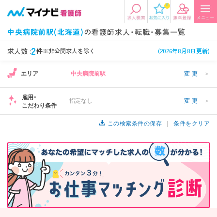
0
エリアから探す
希望の求人条件を選択
中央病院前駅(北海道)
の看護師求人・転職・募集一覧
エリアから探す
駅・路線から探す
条件項目の選択に戻る
2
求人数 :
件
※非公開求人を除く
(2026年8月8日更新)
エリア
中央病院前駅
変更
＞
北陸・信越
関東
資格
勤務形態
看護師、准看護師など
常勤、夜勤なし可など
雇用・
指定なし
変更
＞
こだわり条件
東海
関西
施設形態
担当業務
病院、クリニック・診療所など
この検索条件の保存
病棟、外来など
条件をクリア
診察科目
こだわり条件
北海道・東北
中国・四国
美容外科、
未経験歓迎、
循環器内科など
土日祝休みなど
九州・沖縄
年収
雇用形態
年収500万円以上など
正社員、契約社員など