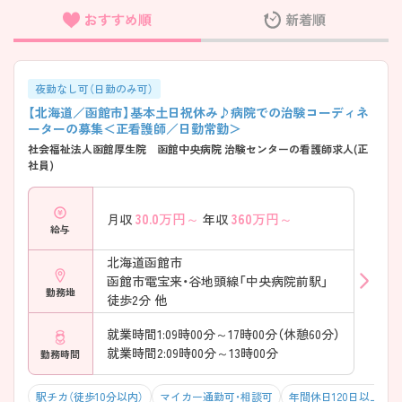
おすすめ順
新着順
フリーワード検索
夜勤なし可（日勤のみ可）
【北海道／函館市】基本土日祝休み♪病院での治験コーディネ
ーターの募集＜正看護師／日勤常勤＞
社会福祉法人函館厚生院 函館中央病院 治験センターの看護師求人(正
社員)
30.0
万円～
360
万円～
月収
年収
給与
北海道函館市
函館市電宝来・谷地頭線「中央病院前駅」
勤務地
徒歩2分 他
就業時間1:09時00分～17時00分（休憩60分）
就業時間2:09時00分～13時00分
勤務時間
駅チカ（徒歩10分以内）
マイカー通勤可・相談可
年間休日120日以上