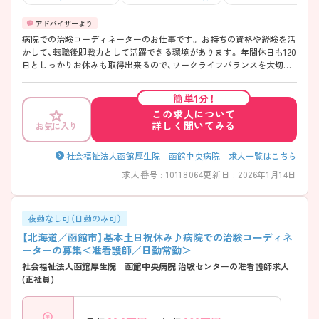
病院での治験コーディネーターのお仕事です。 お持ちの資格や経験を活
かして、転職後即戦力として活躍できる環境があります。 年間休日も120
日としっかりお休みも取得出来るので、ワークライフバランスを大切に
したい方にオススメです。 ご興味をお持ちの方はお気軽にお問い合わせ
ください。
簡単1分！
この求人について
詳しく聞いてみる
お気に入り
社会福祉法人函館厚生院 函館中央病院 求人一覧はこちら
求人番号 : 10118064
更新日 : 2026年1月14日
夜勤なし可（日勤のみ可）
【北海道／函館市】基本土日祝休み♪病院での治験コーディネ
ーターの募集＜准看護師／日勤常勤＞
社会福祉法人函館厚生院 函館中央病院 治験センターの准看護師求人
(正社員)