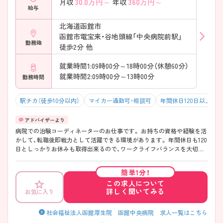
30.0
万円～
360
万円～
月収
年収
給与
北海道函館市
函館市電宝来・谷地頭線「中央病院前駅」
勤務地
徒歩2分 他
就業時間1:09時00分～18時00分（休憩60分）
就業時間2:09時00分～13時00分
勤務時間
駅チカ（徒歩10分以内）
マイカー通勤可・相談可
年間休日120日以上
病院での治験コーディネーターのお仕事です。 お持ちの資格や経験を活
かして、転職後即戦力として活躍できる環境があります。 年間休日も120
日としっかりお休みも取得出来るので、ワークライフバランスを大切に
したい方にオススメです。 ご興味をお持ちの方はお気軽にお問い合わせ
ください。
簡単1分！
この求人について
詳しく聞いてみる
お気に入り
社会福祉法人函館厚生院 函館中央病院 求人一覧はこちら