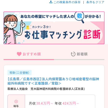
この検索条件の保存
条件をクリア
おすすめ順
新着順
常勤（二交替制）
【広島県／広島市西区】法人内保育園あり◎地域密着型の脳神
経外科病院です＜正看護師／常勤＞
医療法人光臨会 荒木脳神経外科病院の看護師求人(正社員)
30.4
万円～
424
万円～
月収
年収
給与