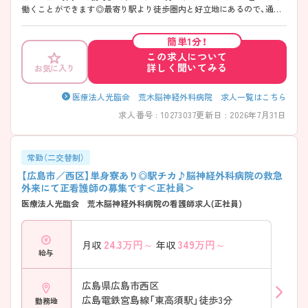
働くことができます◎最寄り駅より徒歩圏内と好立地にあるので、通勤
のストレスが少ないのも嬉しいポイントです。 ご興味のある方には、面
接対策ポイントなど、さらに詳細をお話しいたしますのでお気軽にご相
簡単1分！
談ください！
この求人について
詳しく聞いてみる
お気に入り
医療法人光臨会 荒木脳神経外科病院 求人一覧はこちら
求人番号 : 10273037
更新日 : 2026年7月31日
常勤（二交替制）
【広島市／西区】単身寮あり◎駅チカ♪脳神経外科病院の救急
外来にて正看護師の募集です＜正社員＞
医療法人光臨会 荒木脳神経外科病院の看護師求人(正社員)
24.3
万円～
349
万円～
月収
年収
給与
広島県広島市西区
広島電鉄宮島線「東高須駅」徒歩3分
勤務地