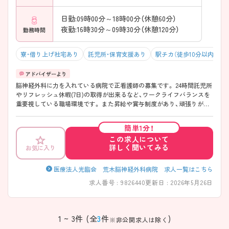
日勤:09時00分～18時00分（休憩60分）
夜勤:16時30分～09時30分（休憩120分）
勤務時間
寮・借り上げ社宅あり
託児所・保育支援あり
駅チカ（徒歩10分以内）
脳神経外科に力を入れている病院で正看護師の募集です。 24時間託児所
やリフレッシュ休暇(7日)の取得が出来るなど、ワークライフバランスを
重要視している職場環境です。 また昇給や賞与制度があり、頑張りが評
価されてしっかりと職員に還元されます。 教育体制も中途採用者には、
その方の習熟度合いに合わせて教育を実施しますので安心して就業しや
簡単1分！
すいです！ こちらの求人にご興味がございましたら面接のポイントもお
この求人について
伝えしますので是非ご応募お待ちしております。
詳しく聞いてみる
お気に入り
医療法人光臨会 荒木脳神経外科病院 求人一覧はこちら
求人番号 : 9826440
更新日 : 2026年5月26日
1 ~ 3件 (全
3
件
)
※非公開求人は除く