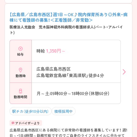
【広島県／広島市西区】週1日～OK♪院内保育所あり◎外来・病
棟にて看護師の募集！＜正看護師／非常勤＞
医療法人光臨会 荒木脳神経外科病院の看護師求人(パート・アルバイ
ト)
1,350
円～
時給
給与
広島県広島市西区
広島電鉄宮島線「東高須駅」徒歩4分
勤務地
月～土:09時00分～18時00分（休憩60分）
勤務時間
駅チカ（徒歩10分以内）
積極採用中
広島県広島市西区にある病院にて非常勤の看護師を募集しています！ 週1
日～・1日4時間～勤務可能ですのでご自身のライフスタイルに合わせて