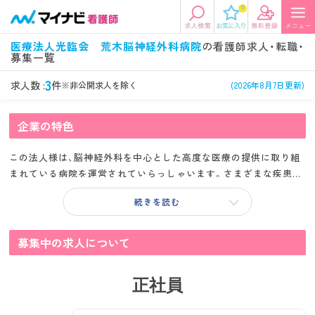
0
エリアから探す
希望の求人条件を選択
医療法人光臨会 荒木脳神経外科病院
の看護師求人・転職・
募集一覧
エリアから探す
駅・路線から探す
条件項目の選択に戻る
3
求人数 :
件
※非公開求人を除く
(2026年8月7日更新)
北陸・信越
関東
資格
勤務形態
企業の特色
看護師、准看護師など
常勤、夜勤なし可など
この法人様は、脳神経外科を中心とした高度な医療の提供に取り組
東海
関西
施設形態
担当業務
まれている病院を運営されていらっしゃいます。さまざまな疾患に
病院、クリニック・診療所など
病棟、外来など
対して、迅速かつ的確な診断と治療を行う体制を整えておられま
続きを読む
す。
診察科目
こだわり条件
北海道・東北
中国・四国
美容外科、
未経験歓迎、
循環器内科など
土日祝休みなど
また、リハビリテーション施設を併設し、急性期から回復期まで一
募集中の求人について
貫した医療・リハビリテーションを提供することで、患者様の状態
九州・沖縄
年収
雇用形態
や回復段階に応じた総合的なサポートを実践されております。
年収500万円以上など
正社員
正社員、契約社員など
専門性を生かした医療と多職種連携により、患者様に寄り添った質