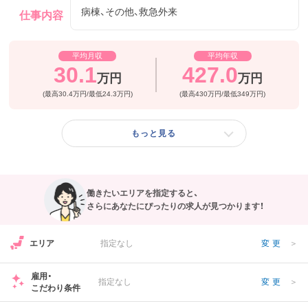
の高い医療の提供に努めていらっしゃる法人様です。
病棟、その他、救急外来
仕事内容
フリーワード検索
平均月収
平均年収
30.1
427.0
万円
万円
(最高30.4万円/最低24.3万円)
(最高430万円/最低349万円)
もっと見る
働きたいエリアを指定すると、
さらにあなたにぴったりの求人が見つかります！
エリア
指定なし
変更
＞
雇用・
指定なし
変更
＞
こだわり条件