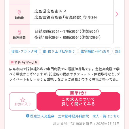
広島県広島市西区
広島電鉄宮島線「東高須駅」徒歩3分
勤務地
日勤:08時30分～17時30分（休憩60分）
夜勤:16時30分～09時30分（休憩120分）
勤務時間
復職・ブランク可
寮・借り上げ社宅あり
住宅補助・手当あり
託児所・
広島市内で脳神経外科の専門病院での看護師募集です。 急性期病院で学
べる環境がございますが、託児所の提携やリフレッシュ休暇取得など、プ
ライベートもしっかりと重視しながらご勤務ができる環境が整っており
ます。 また教育体制についても、中途の看護師様については必ず【プリセ
プター】をつけじっくりと教育をしていくとともに、脳神経外科独自のラ
簡単1分！
ダーを敷いて卒後教育も丁寧に対応しております。研修制度や勉強会を
この求人について
非常に多く実施しているのも魅力的なポイントです。 見学からでもご案
詳しく聞いてみる
お気に入り
内しておりますので、ご興味のある方はぜひお気軽にお問い合わせくだ
さい。
医療法人光臨会 荒木脳神経外科病院 求人一覧はこちら
求人番号 : 231968
更新日 : 2026年7月31日