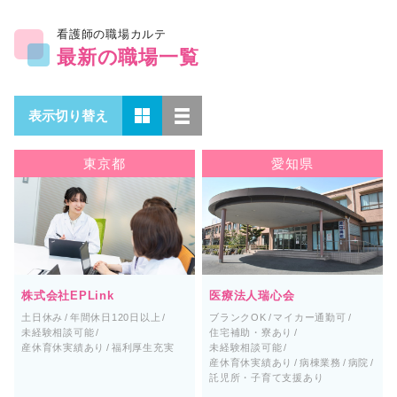
看護師の職場カルテ
最新の職場一覧
表示切り替え
東京都
愛知県
株式会社EPLink
医療法人瑞心会
土日休み
年間休日120日以上
ブランクOK
マイカー通勤可
未経験相談可能
住宅補助・寮あり
産休育休実績あり
福利厚生充実
未経験相談可能
産休育休実績あり
病棟業務
病院
託児所・子育て支援あり