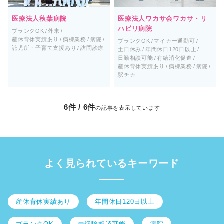
医療法人秋葉病院
医療法人ワカサ会ワカサ・リ
ハビリ病院
ブランクOK
外来
産休育休実績あり
病棟業務
病院
ブランクOK
マイカー通勤可
託児所・子育て支援あり
訪問診療
土日休み
年間休日120日以上
日勤相談可能
有給消化促進
産休育休実績あり
病棟業務
病院
駅チカ
6
件 /
6
件
の記事を表示しています
よく見られているキーワード
産休育休実績あり
年間休日120日以上