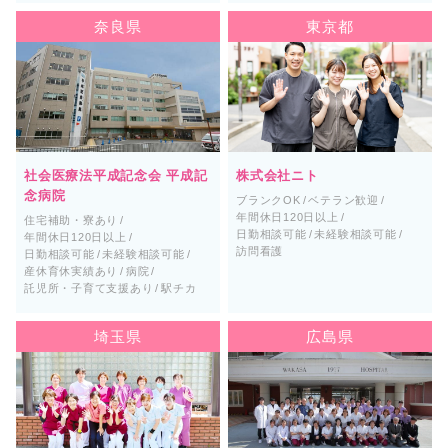
奈良県
東京都
社会医療法平成記念会 平成記
株式会社ニト
念病院
ブランクOK
ベテラン歓迎
年間休日120日以上
住宅補助・寮あり
日勤相談可能
未経験相談可能
年間休日120日以上
訪問看護
日勤相談可能
未経験相談可能
産休育休実績あり
病院
託児所・子育て支援あり
駅チカ
埼玉県
広島県