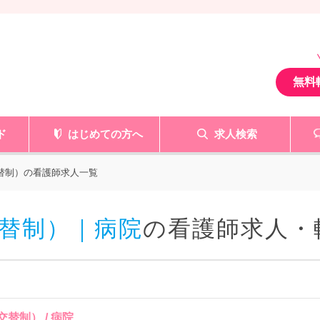
無料
ド
はじめての方へ
求人検索
交替制）の看護師求人一覧
替制）｜病院
の看護師求人・
替制） / 病院