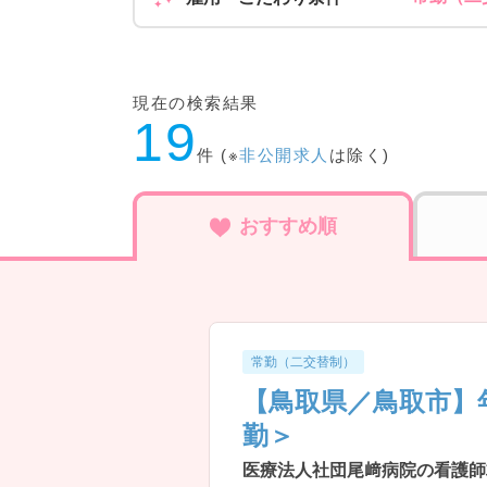
現在の検索結果
19
件 (※
非公開求人
は除く)
おすすめ順
常勤（二交替制）
【鳥取県／鳥取市】
勤＞
医療法人社団尾﨑病院の看護師求