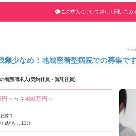
この求人について詳しく聞いてみ
求人番
残業少なめ！地域密着型病院での募集で
の看護師求人(契約社員・嘱託社員)
万円～
480
万円～
年収
郡日南町
生山駅 徒歩10分