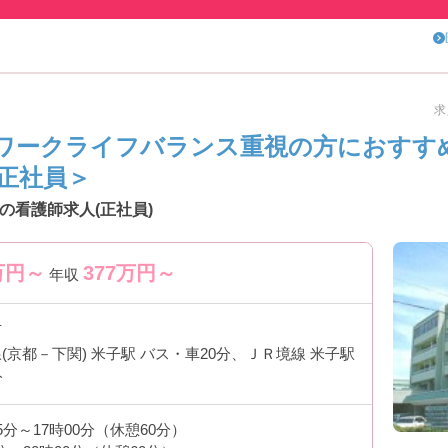
求
ワークライフバランス重視の方におすす
正社員＞
の看護師求人(正社員)
万円～
377
万円～
年収
市
(京都－下関) 米子駅 バス・車20分、ＪＲ境線 米子駅
分
45分～17時00分（休憩60分）