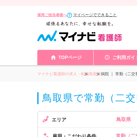
マイページでできること
採用ご担当者様へ
TOPページ
ご利用ガイ
マイナビ看護師の求人・転職
鳥取県
病院 ｜ 常勤（二
鳥取県で常勤（二交
鳥取県
エリア
常勤（二交
雇用・こだわり条件