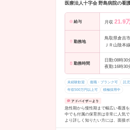
医療法人十字会 野島病院の看護
21.9
給与
月収
鳥取県倉吉
勤務地
ＪＲ山陰本線
日勤:08時3
勤務時間
夜勤:16時3
未経験歓迎
復職・ブランク可
託児
年収500万円以上可
積極採用中
急性期から慢性期まで幅広い看護を
中でも付属の保育所は非常に人気で、
より詳しく知りたい方には、面接ポ