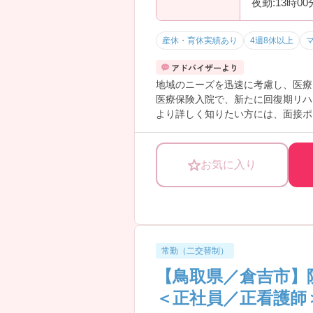
夜勤:13時0
産休・育休実績あり
4週8休以上
地域のニーズを迅速に考慮し、医療
医療保険入院で、新たに回復期リハ
より詳しく知りたい方には、面接ポ
お気に入り
常勤（二交替制）
【鳥取県／倉吉市】
＜正社員／正看護師