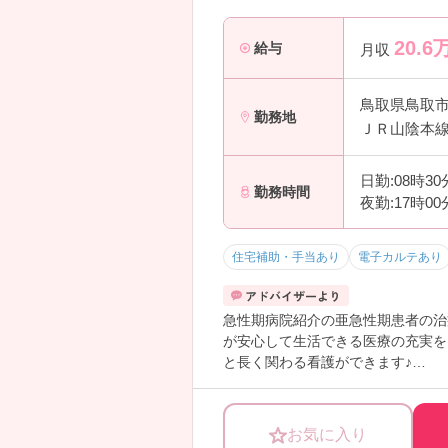
20.6
給与
月収
鳥取県鳥取
勤務地
ＪＲ山陰本線
日勤:08時3
勤務時間
夜勤:17時0
住宅補助・手当あり
電子カルテあり
急性期病院紹介の亜急性期患者の治
が安心して生活できる医療の充実を
と長く関わる看護ができます♪
より詳しく知りたい方には、面接ポ
お気に入り