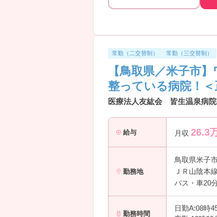
常勤（二交替制）
常勤（三交替制）
【鳥取県／米子市】
整っている病院！＜
医療法人友紘会 皆生温泉病院
26.3
給与
月収
鳥取県米子
ＪＲ山陰本線
勤務地
バス・車20
日勤A:08時
勤務時間