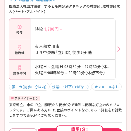
医療法人社団洋徹会 すみとも内分泌クリニックの看護師、准看護師求
人(パート・アルバイト)
1,700
円～
時給
給与
東京都立川市
ＪＲ中央線「立川駅」徒歩7分 他
勤務地
水曜日～金曜日:08時30分～17時30分（休憩60分）
火曜日:08時30分～20時00分（休憩75分）
勤務時間
駅チカ（徒歩10分以内）
残業10h以下（ほぼなし）
オンコールなし
積
東京都立川市のJR立川駅駅から徒歩5分で通勤に便利な好立地のクリニ
ックです。 ご興味ある方には、面接のポイントなど、さらに詳細をお話致
しますのでお気軽にご相談ください。
簡単1分！