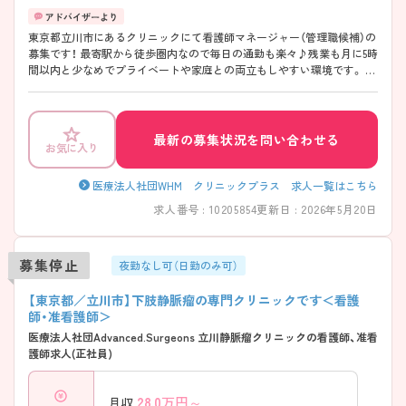
東京都立川市にあるクリニックにて看護師マネージャー（管理職候補）の
募集です！ 最寄駅から徒歩圏内なので毎日の通勤も楽々♪残業も月に5時
間以内と少なめでプライベートや家庭との両立もしやすい環境です。 今
まで培ってこられた知識や経験を新天地で惜しみなく発揮して頂ける機
会です！ ご興味のある方には、面接対策ポイントなど、さらに詳細をお話
しいたしますのでお気軽にご相談ください！
最新の募集状況を問い合わせる
お気に入り
医療法人社団WHM クリニックプラス 求人一覧はこちら
求人番号 : 10205854
更新日 : 2026年5月20日
募集停止
夜勤なし可（日勤のみ可）
【東京都／立川市】下肢静脈瘤の専門クリニックです＜看護
師・准看護師＞
医療法人社団Advanced.Surgeons 立川静脈瘤クリニックの看護師、准看
護師求人(正社員)
28.0
万円～
月収