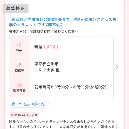
募集停止
【東京都／立川市】＜2018年春まで／週2日勤務＞アクセス抜
群のクリニックです《非常勤》
名称非公開 ※詳細はお問い合わせください
1,800
円～
時給
給与
東京都立川市
ＪＲ中央線 他
勤務地
就業時間1:18時00分～21時00分（休憩0分）
勤務時間
駅チカ（徒歩10分以内）
残業も少ないので、ワークライフバランスの重視した働き方ができま
す。 社員の仲も良く、アットホームな雰囲気が自慢です。 ご興味ある方