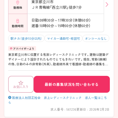
東京都立川市
ＪＲ青梅線「西立川駅」徒歩7分
勤務地
日勤:08時30分～17時30分（休憩60分）
遅番:10時00分～19時00分（休憩60分）
勤務時間
駅チカ（徒歩10分以内）
マイカー通勤可・相談可
オンコールなし
東京都立川市に位置する有床レディースクリニックです。建物は建築デ
ザイナーにより設計されたものでとてもきれいです。現在、常勤（病棟）
の他、日勤のみの非常勤（外来）、助産師外来で看護師・助産師の募集をし
ているので、ライフスタイルに合った働き方を選択することができま
す。助産師はもちろん、オペ室経験や産科経験のある看護師の方もスキ
ルアップをはかることができます。 ご興味ある方には、面接対策ポイン
トなど、さらに詳細をお話しいたしますのでお気軽にご相談ください。
最新の募集状況を問い合わせる
お気に入り
医療法人社団正裕会 井上レディースクリニック 求人一覧はこち
ら
求人番号 : 561236
更新日 : 2026年2月2日