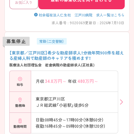
お気に入り
社会福祉法人仁生社 江戸川病院 求人一覧はこちら
求人番号 : 9020069
更新日 : 2026年7月10日
募集停止
常勤（二交替制）
【東京都／江戸川区】希少な助産師求人！分娩年間900件を超え
る産婦人科で助産師のキャリアを積めます！
医療法人社団理弘会 岩倉病院の助産師求人(正社員)
34.0
万円～
480
万円～
月収
年収
給与
東京都江戸川区
ＪＲ総武線「小岩駅」徒歩5分
勤務地
日勤:08時45分～17時00分（休憩60分）
夜勤:16時45分～09時00分（休憩120分）
勤務時間