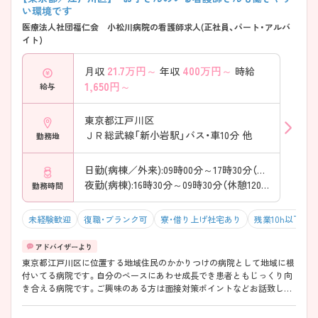
い環境です
医療法人社団福仁会 小松川病院の看護師求人(正社員、パート・アルバ
イト)
21.7
万円～
400
万円～
月収
年収
時給
1,650
円～
給与
東京都江戸川区
ＪＲ総武線「新小岩駅」バス・車10分 他
勤務地
日勤(病棟／外来):09時00分～17時30分（休憩60分）
夜勤(病棟):16時30分～09時30分（休憩120分）
勤務時間
未経験歓迎
復職・ブランク可
寮・借り上げ社宅あり
残業10h以下（ほ
東京都江戸川区に位置する地域住民のかかりつけの病院として地域に根
付いてる病院です。自分のペースにあわせ成長でき患者ともじっくり向
き合える病院です。ご興味のある方は面接対策ポイントなどお話致しま
すのでお気軽にお問い合わせください。