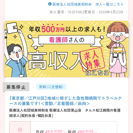
や勉強会も定期的に開催しております。タムスグループは東京・埼玉・千
医療法人社団城東桐和会 求人一覧はこちら
葉に複数の病院・クリニック・介護施設・保育園を運営しているため、活躍
求人番号 : 10209682
更新日 : 2026年6月22日
の場が多いこともグループの特徴です。
――――――――――――――― ■ 「納得して働ける」情報共有の職場
――――――――――――――― 現場の状況や課題がしっかり共有さ
れる環境です。 ・「今どういう状況か」を上層部含めて開示 ・現場で考え、
主体的に動ける雰囲気 → 自分の仕事に納得感を持って働けます
――――――――――――――― ■ チームで支える安心の協力体制
――――――――――――――― 困ったときは必ず誰かが手を差し伸
べてくれます。 ・急なお休みにも柔軟に対応 ・管理職も積極的にヘルプ
に入る文化 ・「ここにいていい」と感じられる温かさ → 人間関係の良さ
が大きな魅力です ――――――――――――――― ■ プライベートも
大切にできる働き方 ――――――――――――――― 無理なく働ける
環境が整っています。 ・年間休日121日／希望休も通りやすい ・残業は月3
時間以内 ・有休消化率も高め → 仕事と家庭の両立がしやすい環境です
――――――――――――――― ■ 一人ひとりに寄り添う教育体制
募集停止
常勤（二交替制）
――――――――――――――― 経験に合わせてしっかり成長できま
す。 ・eラーニングや院内研修が充実 ・系列病院での研修やリーダー研修
【東京都／江戸川区】地域に根ざした急性期病院でトラベルナ
あり ・「1つずつできるように」を大切にした指導 → 経験の浅い方、ブラ
ースの募集です！＜常勤／正看護師／出向＞
ンクのある方も安心です
医療法人社団城東桐和会 医療法人社団晃山会 タムス松江病院の看護
師求人(契約社員・嘱託社員)
40.0
万円～
480
万円～
月収
年収