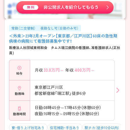
常勤（二交替制）
夜勤なし可（日勤のみ可）
＜外来＞23年2月オープン【東京都／江戸川区】60床の急性期
病棟の病院にて看護師募集中です！
医療法人社団城東桐和会 タムス瑞江病院の看護師、准看護師求人(正社
員)
33.0
万円～
400
万円～
月収
年収
給与
東京都江戸川区
都営新宿線「瑞江駅」徒歩6分
勤務地
日勤:08時45分～17時45分（休憩60分）
夜勤:16時15分～09時15分（休憩60分）
勤務時間
寮・借り上げ社宅あり
住宅補助・手当あり
駅チカ（徒歩10分以内）
年