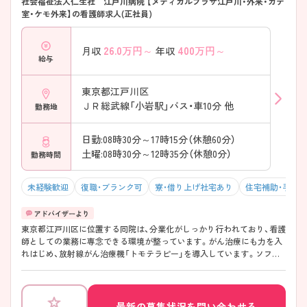
社会福祉法人仁生社 江戸川病院 【メディカルプラザ江戸川・外来・カテ
室・ケモ外来】の看護師求人(正社員)
26.0
万円～
400
万円～
月収
年収
給与
東京都江戸川区
ＪＲ総武線「小岩駅」バス・車10分 他
勤務地
日勤:08時30分～17時15分（休憩60分）
土曜:08時30分～12時35分（休憩0分）
勤務時間
未経験歓迎
復職・ブランク可
寮・借り上げ社宅あり
住宅補助・手当
東京都江戸川区に位置する同院は、分業化がしっかり行われており、看護
師としての業務に専念できる環境が整っています。がん治療にも力を入
れはじめ、放射線がん治療機「トモテラピー」を導入しています。ソフト
面ハード面ともに充実しています。改めて急性期を学びたい方にもお勧
めの環境です。ご興味のある方はお問い合わせください。
最新の募集状況を問い合わせる