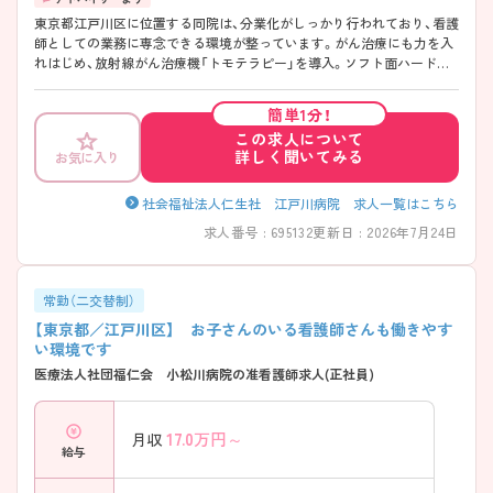
東京都江戸川区に位置する同院は、分業化がしっかり行われており、看護
師としての業務に専念できる環境が整っています。がん治療にも力を入
れはじめ、放射線がん治療機「トモテラピー」を導入。ソフト面ハード面
ともに充実しています。改めて急性期を学びたい方にもお勧めの環境で
す。ご興味のある方はお問い合わせください。
簡単1分！
この求人について
詳しく聞いてみる
お気に入り
社会福祉法人仁生社 江戸川病院 求人一覧はこちら
求人番号 : 695132
更新日 : 2026年7月24日
常勤（二交替制）
【東京都／江戸川区】 お子さんのいる看護師さんも働きやす
い環境です
医療法人社団福仁会 小松川病院の准看護師求人(正社員)
17.0
万円～
月収
給与