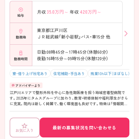
35.0
万円～
420
万円～
月収
年収
給与
東京都江戸川区
ＪＲ総武線「新小岩駅」バス・車15分 他
勤務地
日勤:08時45分～17時45分（休憩60分）
夜勤:16時15分～09時15分（休憩120分）
勤務時間
寮・借り上げ社宅あり
住宅補助・手当あり
残業10h以下（ほぼなし）
年
江戸川エリアで整形外科を中心に急性期医療を担う地域密着型病院で
す。2025年にタムスグループに加わり、教育・研修体制や福利厚生がさら
に充実。院内は新しく綺麗で、働く環境面も良好です。特徴は「情報開
示」と「協力体制」。現場の状況がしっかり共有されるため納得感を持っ
て働け、困ったときは自然に助け合える風土が育っています。残業は月
平均3時間以内、有休も消化しやすく、子育て世代も多数活躍中。プライ
ベートも充実させることができ、安心して長く働ける環境が整っていま
最新の募集状況を問い合わせる
お気に入り
す。また、スキルアップのための研修や資格取得支援も充実しており、職
位に応じた階層別研修や職種に応じた研修、グループ内を横断した研修