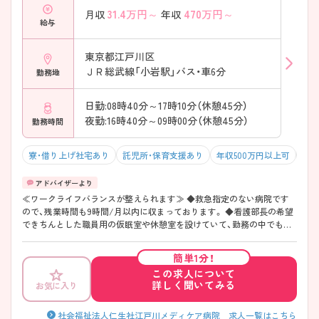
31.4
万円～
470
万円～
月収
年収
給与
東京都江戸川区
ＪＲ総武線「小岩駅」バス・車6分
勤務地
日勤:08時40分～17時10分（休憩45分）
夜勤:16時40分～09時00分（休憩45分）
勤務時間
寮・借り上げ社宅あり
託児所・保育支援あり
年収500万円以上可
オ
≪ワークライフバランスが整えられます≫ ◆救急指定のない病院です
ので、残業時間も9時間/月以内に収まっております。 ◆看護部長の希望
できちんとした職員用の仮眠室や休憩室を設けていて、勤務の中でも
ON/OFFをしっかり切り替えるようにしています。 ◆日勤帯の就業時間
は「8:40～17:10」で実働7時間45分になります。
簡単1分！
この求人について
詳しく聞いてみる
お気に入り
社会福祉法人仁生社江戸川メディケア病院 求人一覧はこちら