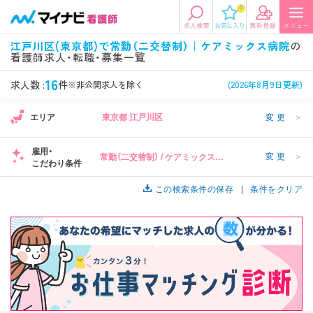
0
エリアから探す
希望の求人条件を選択
江戸川区(東京都)で常勤（二交替制）｜ケアミックス病院
の
看護師求人・転職・募集一覧
エリアから探す
駅・路線から探す
条件項目の選択に戻る
16
求人数 :
件
※非公開求人を除く
(2026年8月9日更新)
北陸・信越
関東
資格
勤務形態
1
エリア
東京都 江戸川区
変更
＞
看護師、准看護師など
常勤、夜勤なし可など
雇用・
変更
＞
常勤（二交替制） / ケアミックス病
東海
関西
こだわり条件
施設形態
担当業務
院
病院、クリニック・診療所など
病棟、外来など
この検索条件の保存
条件をクリア
診察科目
こだわり条件
北海道・東北
中国・四国
美容外科、
未経験歓迎、
循環器内科など
土日祝休みなど
九州・沖縄
年収
雇用形態
年収500万円以上など
正社員、契約社員など