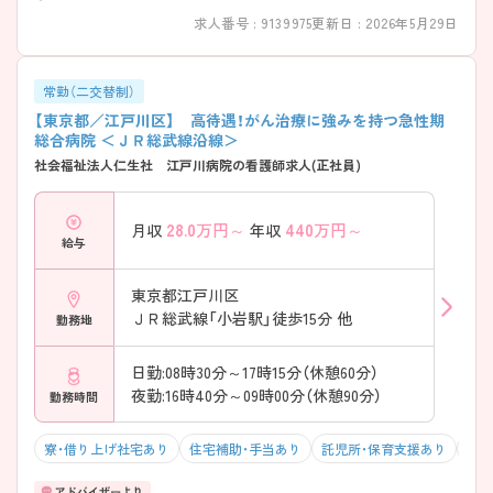
求人番号 : 9139975
更新日 : 2026年5月29日
常勤（二交替制）
【東京都／江戸川区】 高待遇！がん治療に強みを持つ急性期
総合病院 ＜ＪＲ総武線沿線＞
社会福祉法人仁生社 江戸川病院の看護師求人(正社員)
28.0
万円～
440
万円～
月収
年収
給与
東京都江戸川区
ＪＲ総武線「小岩駅」徒歩15分 他
勤務地
日勤:08時30分～17時15分（休憩60分）
夜勤:16時40分～09時00分（休憩90分）
勤務時間
寮・借り上げ社宅あり
住宅補助・手当あり
託児所・保育支援あり
マイ