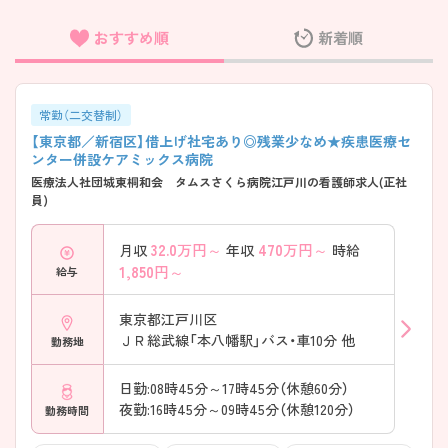
おすすめ順
新着順
フリーワード検索
常勤（二交替制）
【東京都／新宿区】借上げ社宅あり◎残業少なめ★疾患医療セ
ンター併設ケアミックス病院
医療法人社団城東桐和会 タムスさくら病院江戸川の看護師求人(正社
員)
32.0
万円～
470
万円～
月収
年収
時給
1,850
円～
給与
東京都江戸川区
ＪＲ総武線「本八幡駅」バス・車10分 他
勤務地
日勤:08時45分～17時45分（休憩60分）
夜勤:16時45分～09時45分（休憩120分）
勤務時間