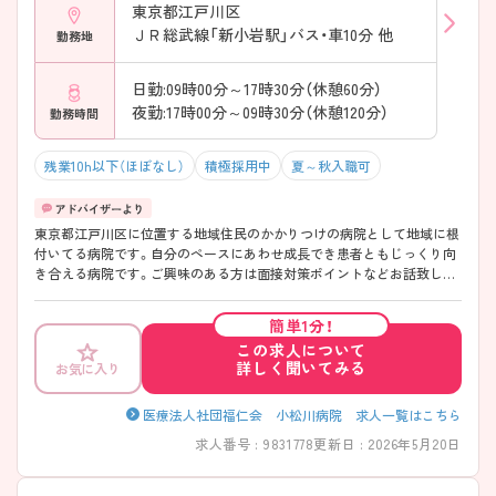
東京都江戸川区
ＪＲ総武線「新小岩駅」バス・車10分 他
勤務地
日勤:09時00分～17時30分（休憩60分）
夜勤:17時00分～09時30分（休憩120分）
勤務時間
残業10h以下（ほぼなし）
積極採用中
夏～秋入職可
東京都江戸川区に位置する地域住民のかかりつけの病院として地域に根
付いてる病院です。自分のペースにあわせ成長でき患者ともじっくり向
き合える病院です。ご興味のある方は面接対策ポイントなどお話致しま
すのでお気軽にお問い合わせください。
簡単1分！
この求人について
詳しく聞いてみる
お気に入り
医療法人社団福仁会 小松川病院 求人一覧はこちら
求人番号 : 9831778
更新日 : 2026年5月20日