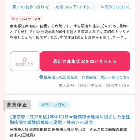
駅チカ（徒歩10分以内）
残業10h以下（ほぼなし）
年間休日120日以上
東京都江戸川区に位置する病院です。 小岩駅寄り徒歩5分のため、通勤に
とても便利です◎ 分娩年間900件を超える産婦人科で助産師のキャリア
を積むことも可能です！ また、年間休日120日とお休みも多く、ワークラ
イフバランスを大切にしたい方にオススメです。 ご興味のある方にはさ
らに詳細をお伝えいたします。お気軽にご相談ください。
最新の募集状況を問い合わせる
お気に入り
医療法人社団理弘会 岩倉病院 求人一覧はこちら
求人番号 : 290322
更新日 : 2026年7月8日
募集停止
常勤（二交替制）
【東京都／江戸川区】年休121日★新病棟★地域に根ざした急性
期病院で看護師募集＜常勤／外来＞※出向
医療法人社団城東桐和会 医療法人社団晃山会 タムス松江病院の看護
師求人(正社員)