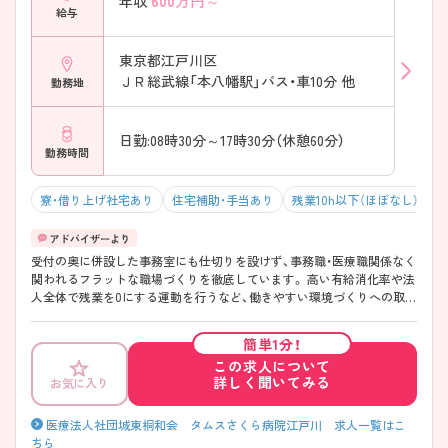
600
万円～
年収
給与
東京都江戸川区
ＪＲ総武線「本八幡駅」バス・車10分 他
勤務地
日勤:08時30分～17時30分（休憩60分）
勤務時間
寮・借り上げ社宅あり
住宅補助・手当あり
残業10h以下（ほぼなし）
年
受付の奥に併設した事務室にも仕切りを設けず、事務職・医療職関係なく
関われるフラットな職場づくりを徹底しています。 高い有給消化率や法
人全体で残業を0にする運動を行うなど、働きやすい環境づくりへの取り
組み、法人内に認可保育園の完備など子育てナースにも魅力的な職場で
す。 ご興味ある方には、面接のポイントなど、さらに詳細をお話致します
簡単1分！
のでお気軽にご相談ください。
この求人について
詳しく聞いてみる
お気に入り
医療法人社団城東桐和会 タムスさくら病院江戸川 求人一覧はこ
ちら