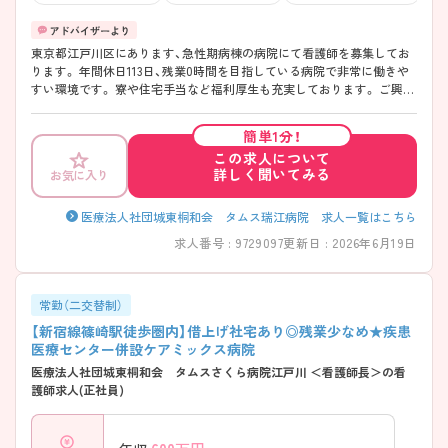
東京都江戸川区にあります、急性期病棟の病院にて看護師を募集してお
ります。 年間休日113日、残業0時間を目指している病院で非常に働きや
すい環境です。 寮や住宅手当など福利厚生も充実しております。 ご興味
のある方には、面接対策ポイントなど、さらに詳細をお話しいたしますの
で、お気軽にご相談ください。
簡単1分！
この求人について
詳しく聞いてみる
お気に入り
医療法人社団城東桐和会 タムス瑞江病院 求人一覧はこちら
求人番号 : 9729097
更新日 : 2026年6月19日
常勤（二交替制）
【新宿線篠崎駅徒歩圏内】借上げ社宅あり◎残業少なめ★疾患
医療センター併設ケアミックス病院
医療法人社団城東桐和会 タムスさくら病院江戸川 ＜看護師長＞の看
護師求人(正社員)