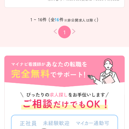
1 ~ 16件 (全
16
件
)
※非公開求人は除く
1