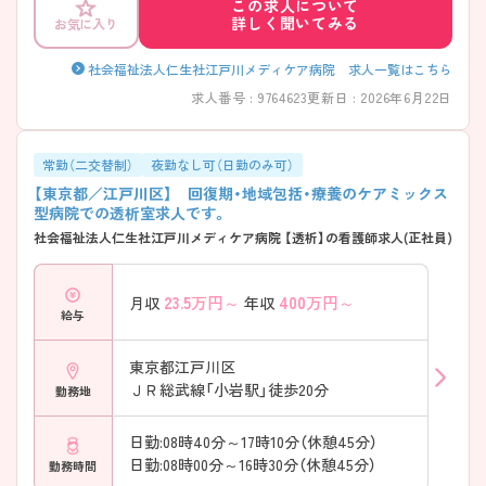
この求人について
詳しく聞いてみる
お気に入り
社会福祉法人仁生社江戸川メディケア病院 求人一覧はこちら
求人番号 : 9764623
更新日 : 2026年6月22日
常勤（二交替制）
夜勤なし可（日勤のみ可）
【東京都／江戸川区】 回復期・地域包括・療養のケアミックス
型病院での透析室求人です。
社会福祉法人仁生社江戸川メディケア病院 【透析】の看護師求人(正社員)
23.5
万円～
400
万円～
月収
年収
給与
東京都江戸川区
ＪＲ総武線「小岩駅」徒歩20分
勤務地
日勤:08時40分～17時10分（休憩45分）
日勤:08時00分～16時30分（休憩45分）
勤務時間