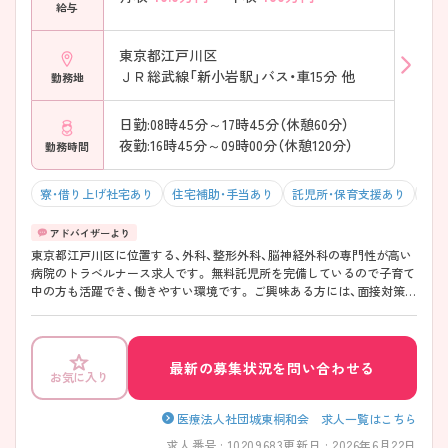
給与
東京都江戸川区
ＪＲ総武線「新小岩駅」バス・車15分 他
勤務地
日勤:08時45分～17時45分（休憩60分）
夜勤:16時45分～09時00分（休憩120分）
勤務時間
寮・借り上げ社宅あり
住宅補助・手当あり
託児所・保育支援あり
年間
東京都江戸川区に位置する、外科、整形外科、脳神経外科の専門性が高い
病院のトラベルナース求人です。 無料託児所を完備しているので子育て
中の方も活躍でき、働きやすい環境です。 ご興味ある方には、面接対策ポ
イントなど、さらに詳細をお話しいたしますのでお気軽にご相談くださ
い。
最新の募集状況を問い合わせる
お気に入り
医療法人社団城東桐和会 求人一覧はこちら
求人番号 : 10209683
更新日 : 2026年6月22日