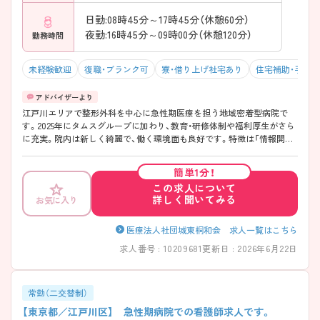
日勤:08時45分～17時45分（休憩60分）
夜勤:16時45分～09時00分（休憩120分）
勤務時間
未経験歓迎
復職・ブランク可
寮・借り上げ社宅あり
住宅補助・手当
江戸川エリアで整形外科を中心に急性期医療を担う地域密着型病院で
す。2025年にタムスグループに加わり、教育・研修体制や福利厚生がさら
に充実。院内は新しく綺麗で、働く環境面も良好です。特徴は「情報開
示」と「協力体制」。現場の状況がしっかり共有されるため納得感を持っ
て働け、困ったときは自然に助け合える風土が育っています。残業は月
簡単1分！
平均3時間以内、有休も消化しやすく、子育て世代も多数活躍中。プライ
この求人について
ベートも充実させることができ、安心して長く働ける環境が整っていま
詳しく聞いてみる
お気に入り
す。また、スキルアップのための研修や資格取得支援も充実しており、職
位に応じた階層別研修や職種に応じた研修、グループ内を横断した研修
や勉強会も定期的に開催しております。タムスグループは東京・埼玉・千
医療法人社団城東桐和会 求人一覧はこちら
葉に複数の病院・クリニック・介護施設・保育園を運営しているため、活躍
求人番号 : 10209681
更新日 : 2026年6月22日
の場が多いこともグループの特徴です。
――――――――――――――― ■ 「納得して働ける」情報共有の職場
――――――――――――――― 現場の状況や課題がしっかり共有さ
れる環境です。 ・「今どういう状況か」を上層部含めて開示 ・現場で考え、
常勤（二交替制）
主体的に動ける雰囲気 → 自分の仕事に納得感を持って働けます
【東京都／江戸川区】 急性期病院での看護師求人です。
――――――――――――――― ■ チームで支える安心の協力体制