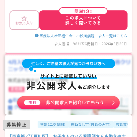
程度／月と残業も少なめです！ ＜地域医療に貢献＞昭和31年に診療所と
して開設して以来、地域のかかりつけ医として親しまれている病院で
簡単1分！
す。 ご興味のある方は面接対策ポイントなどお話致しますのでお気軽に
この求人について
お問い合わせください。
詳しく聞いてみる
お気に入り
医療法人社団福仁会 小松川病院 求人一覧はこちら
求人番号 : 9831776
更新日 : 2026年5月20日
募集停止
常勤（二交替制）
夜勤なし可（日勤のみ可）
夜勤専従
【東京都／江戸川区】 お子さんのいる看護師さんも働きやす