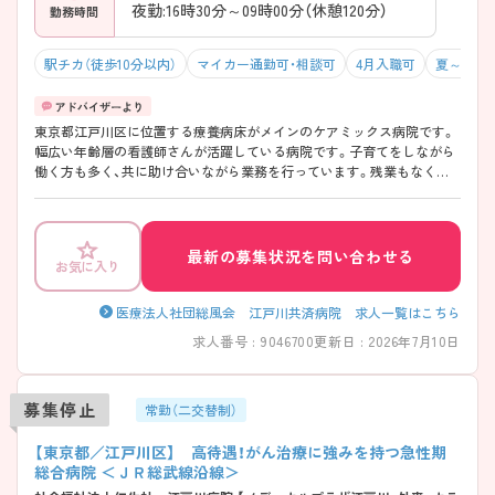
夜勤:16時30分～09時00分（休憩120分）
勤務時間
駅チカ（徒歩10分以内）
マイカー通勤可・相談可
4月入職可
夏～秋入
東京都江戸川区に位置する療養病床がメインのケアミックス病院です。
幅広い年齢層の看護師さんが活躍している病院です。子育てをしながら
働く方も多く、共に助け合いながら業務を行っています。残業もなく定
時で帰宅できますので家庭やプライベートとの両立のしやすい環境があ
ります。 ご興味ある方には、面接対策ポイントなど、さらに詳細をお話し
いたしますのでお気軽にご相談ください。
最新の募集状況を問い合わせる
お気に入り
医療法人社団総風会 江戸川共済病院 求人一覧はこちら
求人番号 : 9046700
更新日 : 2026年7月10日
募集停止
常勤（二交替制）
【東京都／江戸川区】 高待遇！がん治療に強みを持つ急性期
総合病院 ＜ＪＲ総武線沿線＞