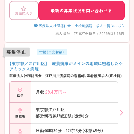
最新の募集状況を問い合わせる
お気に入り
医療法人社団福仁会 小松川病院 求人一覧はこちら
求人番号 : 271027
更新日 : 2026年3月18日
募集停止
常勤（二交替制）
【東京都／江戸川区】 療養病床がメインの地域に密着したケ
アミックス病院
医療法人社団総風会 江戸川共済病院の看護師、准看護師求人(正社員)
29.4
万円～
月収
給与
東京都江戸川区
都営新宿線「瑞江駅」徒歩8分
勤務地
日勤:08時30分～17時15分（休憩45分）