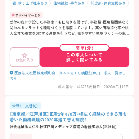
寮・借り上げ社宅あり
住宅補助・手当あり
託児所・保育支援あり
残業
受付の奥に併設した事務室にも仕切りを設けず、事務職・医療職関係なく
関われるフラットな職場づくりを徹底しています。 高い有給消化率や法
人全体で残業を0にする運動を行うなど、働きやすい環境づくりへの取り
組み、法人内に認可保育園の完備など子育てナースにも魅力的な職場で
す。 ご興味ある方には、面接のポイントなど、さらに詳細をお話致します
簡単1分！
のでお気軽にご相談ください。
この求人について
詳しく聞いてみる
お気に入り
医療法人社団城東桐和会 タムスさくら病院江戸川 求人一覧はこ
ちら
求人番号 : 446785
更新日 : 2026年7月16日
常勤（二交替制）
【東京都／江戸川区】正看2年470万・幅広く経験のできる落ち
着いた勤務環境の2020年建て替え病院！
社会福祉法人仁生社江戸川メディケア病院の看護師求人(正社員)