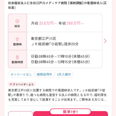
社会福祉法人仁生社江戸川メディケア病院 【薬剤調整】の看護師求人(正
――――――――――――――― 困ったときは必ず誰かが手を差し伸
社員)
べてくれます。 ・急なお休みにも柔軟に対応 ・管理職も積極的にヘルプ
に入る文化 ・「ここにいていい」と感じられる温かさ → 人間関係の良さ
が大きな魅力です ――――――――――――――― ■ プライベートも
23.0
万円～
380
万円～
月収
年収
大切にできる働き方 ――――――――――――――― 無理なく働ける
給与
環境が整っています。 ・年間休日121日／希望休も通りやすい ・残業は月3
時間以内 ・有休消化率も高め → 仕事と家庭の両立がしやすい環境です
――――――――――――――― ■ 一人ひとりに寄り添う教育体制
東京都江戸川区
――――――――――――――― 経験に合わせてしっかり成長できま
ＪＲ総武線「小岩駅」徒歩20分
勤務地
す。 ・eラーニングや院内研修が充実 ・系列病院での研修やリーダー研修
あり ・「1つずつできるように」を大切にした指導 → 経験の浅い方、ブラ
ンクのある方も安心です
日勤:08時40分～17時10分（休憩45分）
日勤:08時40分～12時15分（休憩45分）
勤務時間
オンコールなし
積極採用中
4月入職可
東京都江戸川区に位置する病院での看護師求人です。ＪＲ総武線「小岩
駅」が最寄りで、幾つも病院も運営する法人の病院となるので、福利厚生
も充実しており安心して就業することが出来ます。ご興味ある方には、
面接対策ポイントなど、さらに詳細をお話いたしますのでお気軽にご相
談下さい。
簡単1分！