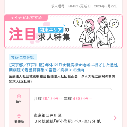
求人番号 : 684892
更新日 : 2026年6月22日
常勤（二交替制）
【東京都／江戸川区】年休121日★新病棟★地域に根ざした急性
期病院で看護師募集＜常勤／病棟＞※出向
医療法人社団城東桐和会 医療法人社団晃山会 タムス松江病院の看護
師求人(正社員)
38.1
万円～
460
万円～
月収
年収
給与
東京都江戸川区
ＪＲ総武線「新小岩駅」バス・車17分 他
勤務地