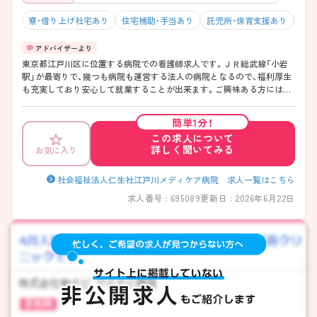
寮・借り上げ社宅あり
住宅補助・手当あり
託児所・保育支援あり
積極
東京都江戸川区に位置する病院での看護師求人です。ＪＲ総武線「小岩
駅」が最寄りで、幾つも病院も運営する法人の病院となるので、福利厚生
も充実しており安心して就業することが出来ます。ご興味ある方には、
面接対策ポイントなど、さらに詳細をお話いたしますのでお気軽にご相
談下さい。
簡単1分！
この求人について
詳しく聞いてみる
お気に入り
社会福祉法人仁生社江戸川メディケア病院 求人一覧はこちら
求人番号 : 695089
更新日 : 2026年6月22日