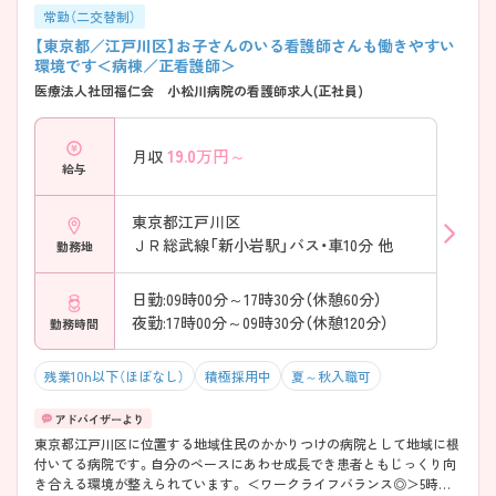
常勤（二交替制）
【東京都／江戸川区】お子さんのいる看護師さんも働きやすい
環境です＜病棟／正看護師＞
医療法人社団福仁会 小松川病院の看護師求人(正社員)
19.0
万円～
月収
給与
東京都江戸川区
ＪＲ総武線「新小岩駅」バス・車10分 他
勤務地
日勤:09時00分～17時30分（休憩60分）
夜勤:17時00分～09時30分（休憩120分）
勤務時間
残業10h以下（ほぼなし）
積極採用中
夏～秋入職可
東京都江戸川区に位置する地域住民のかかりつけの病院として地域に根
付いてる病院です。自分のペースにあわせ成長でき患者ともじっくり向
き合える環境が整えられています。 ＜ワークライフバランス◎＞5時間