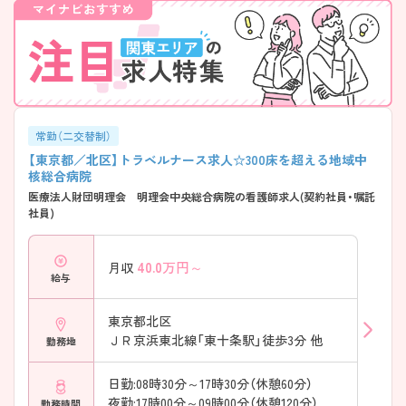
常勤（二交替制）
【東京都／北区】トラベルナース求人☆300床を超える地域中
核総合病院
医療法人財団明理会 明理会中央総合病院の看護師求人(契約社員・嘱託
社員)
40.0
万円～
月収
給与
東京都北区
ＪＲ京浜東北線「東十条駅」徒歩3分 他
勤務地
日勤:08時30分～17時30分（休憩60分）
夜勤:17時00分～09時00分（休憩120分）
勤務時間