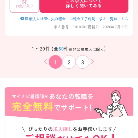
この求人について
を図りたい方にオススメです。 ご興味のある方にはさらに詳細をお伝え
詳しく聞いてみる
お気に入り
いたします。お気軽にご相談ください。
医療法人社団中央白報会 白報会王子病院 求人一覧はこちら
求人番号 : 9010588
更新日 : 2026年7月10日
1 ~ 20件 (全
60
件
)
※非公開求人は除く
1
2
3
該当件数
条件を
検索する
クリア
件