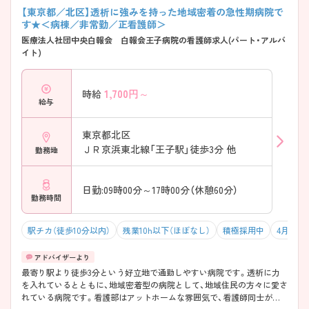
【東京都／北区】透析に強みを持った地域密着の急性期病院で
す★＜病棟／非常勤／正看護師＞
医療法人社団中央白報会 白報会王子病院の看護師求人(パート・アルバ
イト)
1,700
円～
時給
給与
東京都北区
ＪＲ京浜東北線「王子駅」徒歩3分 他
勤務地
日勤:09時00分～17時00分（休憩60分）
勤務時間
駅チカ（徒歩10分以内）
残業10h以下（ほぼなし）
積極採用中
4月入職
最寄り駅より徒歩3分という好立地で通勤しやすい病院です。透析に力
を入れているとともに、地域密着型の病院として、地域住民の方々に愛さ
れている病院です。看護部はアットホームな雰囲気で、看護師同士が支