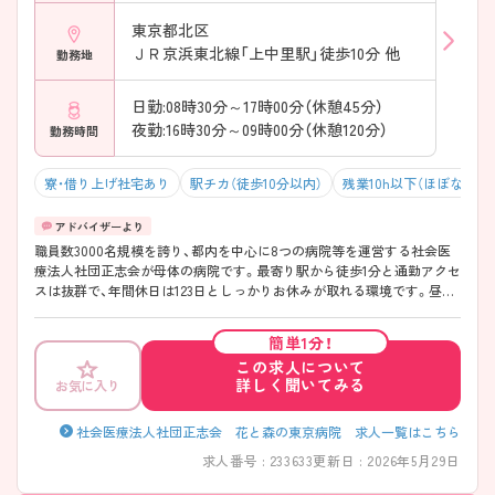
東京都北区
ＪＲ京浜東北線「上中里駅」徒歩10分 他
勤務地
日勤:08時30分～17時00分（休憩45分）
夜勤:16時30分～09時00分（休憩120分）
勤務時間
寮・借り上げ社宅あり
駅チカ（徒歩10分以内）
残業10h以下（ほぼなし）
職員数3000名規模を誇り、都内を中心に8つの病院等を運営する社会医
療法人社団正志会が母体の病院です。最寄り駅から徒歩1分と通勤アクセ
スは抜群で、年間休日は123日としっかりお休みが取れる環境です。昼食
補助や夜勤時の食事無料、さらには公認心理師による無料カウンセリン
グなど、職員を大切にする手厚い福利厚生が大きな魅力です。残業も月5
簡単1分！
～10時間程度と少なく、産休・育休の復帰率は100％。子育て中の方も安
この求人について
心して働けます。教育面ではPNS（パートナーシップ・ナーシング・システ
詳しく聞いてみる
お気に入り
ム）を導入し、プリセプターがマンツーマンで丁寧に指導。経験の浅い方
やブランクのある方も着実に成長できます。ワークライフバランスを大
切にしながら、専門性を高めたい方に最適な職場です。ご興味のある方
社会医療法人社団正志会 花と森の東京病院 求人一覧はこちら
は詳細等をお伝えしますので、お気軽にお問い合わせください。
求人番号 : 233633
更新日 : 2026年5月29日