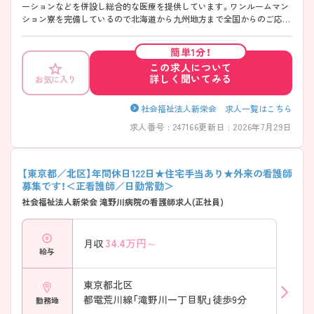
ーションなどを併設し総合的な医療を提供しています。ワンルームマン
ション寮を完備しているので北海道から九州地方まで全国からのご応募
可能です。最寄駅から徒歩10分、駐車場を完備しているのでマイカー通
勤も可能です。 ご興味ある方には、面接対策ポイントなど、さらに詳細を
簡単1分！
お話しいたしますのでお気軽にご相談ください。
この求人について
詳しく聞いてみる
お気に入り
社会福祉法人新栄会 求人一覧はこちら
求人番号 : 247166
更新日 : 2026年7月29日
【東京都／北区】年間休日122日★住宅手当あり★外来の看護師
募集です！＜正看護師／日勤常勤＞
社会福祉法人新栄会 滝野川病院の看護師求人(正社員)
34.4
万円～
月収
給与
東京都北区
都電荒川線「滝野川一丁目駅」徒歩9分
勤務地