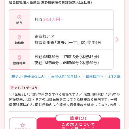
社会福祉法人新栄会 滝野川病院の看護師求人(正社員)
者様を支援 ・59床規模だからこそ状態変化を継続して見守れる ・療養支
援や生活援助を含めた看護実践が可能 → 一人ひとりに寄り添う看護を
大切にしたい方におすすめです♪ ――――――――――――――― ■
34.4
万円～
月収
医療と介護をまとめて学べる環境！ ――――――――――――――― 病
給与
院と介護老人保健施設を併設しています。 ・医療から介護まで幅広い支
援に関われる ・多職種との連携を学べる環境 ・地域で暮らし続けるため
の支援を実践できる → 地域包括ケアに興味がある方にもぴったりです
東京都北区
♪ ――――――――――――――― ■ チームで支え合える安心の職場
都電荒川線「滝野川一丁目駅」徒歩9分
勤務地
♪ ――――――――――――――― 協力しながら業務を進められる体
制があります。 ・日中は看護師と看護補助者を配置 ・夜間も複数名体制
日勤:08時30分～17時15分（休憩45分）
で対応 ・固定チームナーシングを採用 → 情報共有がしやすく、安心して
業務に取り組める環境です♪
夜勤:16時00分～09時00分（休憩60分）
勤務時間
駅チカ（徒歩10分以内）
年間休日120日以上
積極採用中
4月入職可
＼「医療」と「介護」の両方を学べる職場です♪／ 滝野川病院は、1945年の
開設以来、北区エリアの地域医療を支えてきた歴史ある病院です。一般
病床59床に加え、同じ建物内に介護老人保健施設を併設しており、医療か
ら介護まで切れ目のない支援に関われる環境があります。内科を中心に
整形外科やリハビリテーション科など幅広い診療に対応し、神経難病を
簡単1分！
はじめとした継続的なケアが必要な患者様の療養支援にも力を入れてい
この求人について
ます。急性期の慌ただしさよりも、一人ひとりとじっくり向き合う看護
詳しく聞いてみる