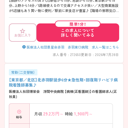
【抜群のアクセスの良さ◎】新宿から15分、池袋から10分、東京駅から18
分、上野から14分／5路線使えるので交通アクセスが良い／大型商業施設
が5店舗もあり買い物に便利／駅前に飲食店が豊富♪ 【職場の雰囲気◎応
援体制あり】看護部長・看護師長を中心に、院内の雰囲気作りに力を入れ
ており、風通しの良い職場です。一般病棟・手術室・外来部門で異動・ヘル
簡単1分！
プがあるため、各部署が仲良く、応援体制があります。それ故に、仕事の
この求人について
しやすい雰囲気で、離職率も10％未満と低いです。【平均年齢】一般病棟
詳しく聞いてみる
お気に入り
34歳→看護部全体平均44歳 【その他】職員が無料で使えるスポーツジム
あり（2021年10月情報） ■■■マイナビ看護師も一押しな病院です！ぜひ
ご検討くださいませ■■■
医療法人社団景星会赤羽 赤羽東口病院 求人一覧はこちら
求人番号 : 272650
更新日 : 2026年7月28日
常勤（二交替制）
【東京都／北区】北赤羽駅徒歩6分★急性期・回復期リハビリ病
院看護師募集♪
医療法人社団博栄会 浮間中央病院 【病棟(正看護師)】の看護師求人(正
社員)
29.2
万円～
1,900
円～
月収
時給
給与