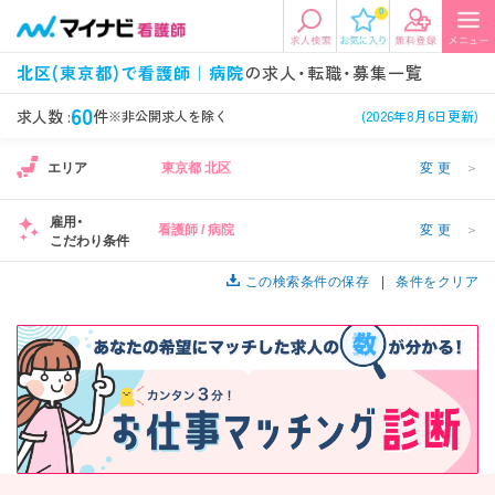
0
エリアから探す
希望の求人条件を選択
北区(東京都)で看護師｜病院
の求人・転職・募集一覧
エリアから探す
駅・路線から探す
条件項目の選択に戻る
60
求人数 :
件
※非公開求人を除く
(2026年8月6日更新)
エリア
東京都 北区
変更
＞
北陸・信越
関東
資格
勤務形態
1
看護師、准看護師など
常勤、夜勤なし可など
雇用・
看護師 / 病院
変更
＞
こだわり条件
東海
関西
施設形態
担当業務
1
病院、クリニック・診療所など
この検索条件の保存
病棟、外来など
条件をクリア
診察科目
こだわり条件
北海道・東北
中国・四国
美容外科、
未経験歓迎、
循環器内科など
土日祝休みなど
九州・沖縄
年収
雇用形態
年収500万円以上など
正社員、契約社員など