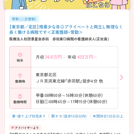
常勤（二交替制）
【東京都／北区】残業少な目◎プライベートと両立し無理なく
長く働ける病院です＜正看護師・常勤＞
医療法人社団景星会赤羽 赤羽東口病院の看護師求人(正社員)
36.0
万円～
432
万円～
月収
年収
給与
東京都北区
ＪＲ京浜東北線「赤羽駅」徒歩4分 他
勤務地
早番:08時00分～16時30分（休憩60分）
日勤①:08時45分～17時15分（休憩60分）
勤務時間
寮・借り上げ社宅あり
駅チカ（徒歩10分以内）
年間休日120日以上
積