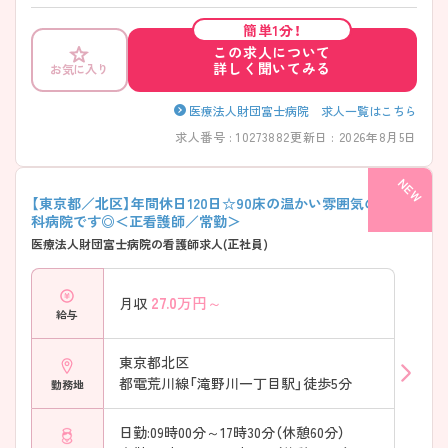
にも便利です♪ご興味のある方には、面接対策ポイントなど、さらに詳細
をご案内しますのでお気軽にご相談ください！
簡単1分！
この求人について
詳しく聞いてみる
お気に入り
医療法人財団富士病院 求人一覧はこちら
求人番号 : 10273882
更新日 : 2026年8月5日
【東京都／北区】年間休日120日☆90床の温かい雰囲気の精神
科病院です◎＜正看護師／常勤＞
医療法人財団富士病院の看護師求人(正社員)
27.0
万円～
月収
給与
東京都北区
都電荒川線「滝野川一丁目駅」徒歩5分
勤務地
日勤:09時00分～17時30分（休憩60分）