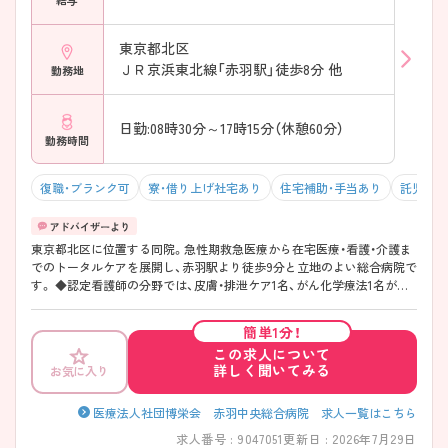
給与
東京都北区
ＪＲ京浜東北線「赤羽駅」徒歩8分 他
勤務地
日勤:08時30分～17時15分（休憩60分）
勤務時間
復職・ブランク可
寮・借り上げ社宅あり
住宅補助・手当あり
託児所・
東京都北区に位置する同院。急性期救急医療から在宅医療・看護・介護ま
でのトータルケアを展開し、赤羽駅より徒歩9分と立地のよい総合病院で
す。 ◆認定看護師の分野では、皮膚・排泄ケア1名、がん化学療法1名が在
籍しています。 ◆当院は、急性期・地域包括・療養・ER等色々な配属先が
あり、また老人保健施設や訪問看護ステーション、クリニックもあるため
簡単1分！
様々な経験を積むことが可能です。 ◆整形外科においては、人工関節置
この求人について
換術においては年間200例以上あります。 ご興味ある方には、面接対策
詳しく聞いてみる
お気に入り
ポイントなど、さらに詳細をお話しいたしますのでお気軽にご相談くだ
さい。
医療法人社団博栄会 赤羽中央総合病院 求人一覧はこちら
求人番号 : 9047051
更新日 : 2026年7月29日