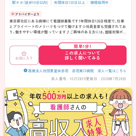
駅チカ（徒歩10分以内）
年間休日120日以上
積極採用中
東京都北区にある病棟にて看護師募集です！年間休日126日程度で、仕事
とプライベートのメリハリをつけて働けます☆社員食堂も完備されてお
り、働きやすい環境が整っています♪ご興味のある方には、面接対策ポイ
ントなど、さらに詳細をご案内しますのでお気軽にご相談ください！
簡単1分！
この求人について
詳しく聞いてみる
お気に入り
医療法人社団景星会赤羽 赤羽東口病院 求人一覧はこちら
求人番号 : 10272839
更新日 : 2026年7月28日