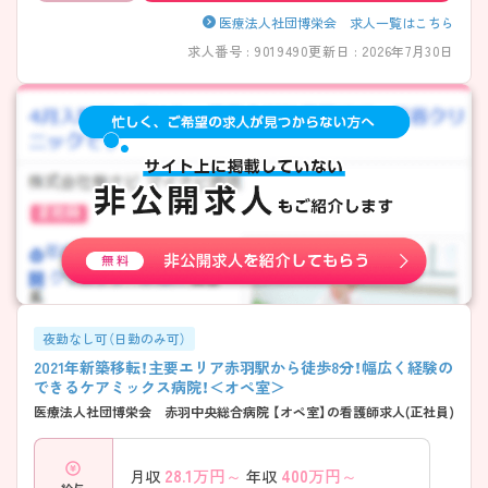
医療法人社団博栄会 求人一覧はこちら
求人番号 : 9019490
更新日 : 2026年7月30日
夜勤なし可（日勤のみ可）
2021年新築移転！主要エリア赤羽駅から徒歩8分！幅広く経験の
できるケアミックス病院！＜オペ室＞
医療法人社団博栄会 赤羽中央総合病院 【オペ室】の看護師求人(正社員)
28.1
万円～
400
万円～
月収
年収