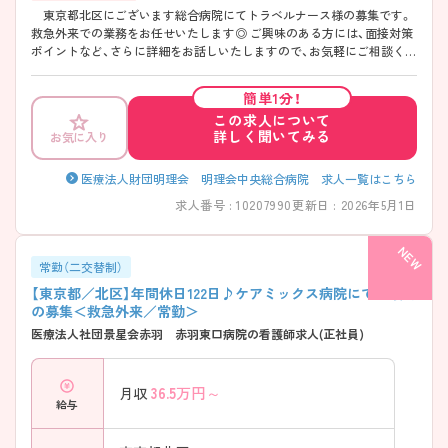
東京都北区にございます総合病院にてトラベルナース様の募集です。
救急外来での業務をお任せいたします◎ ご興味のある方には、面接対策
ポイントなど、さらに詳細をお話しいたしますので、お気軽にご相談くだ
さい。
簡単1分！
この求人について
詳しく聞いてみる
お気に入り
医療法人財団明理会 明理会中央総合病院 求人一覧はこちら
求人番号 : 10207990
更新日 : 2026年5月1日
常勤（二交替制）
【東京都／北区】年間休日122日♪ケアミックス病院にて看護師
の募集＜救急外来／常勤＞
医療法人社団景星会赤羽 赤羽東口病院の看護師求人(正社員)
36.5
万円～
月収
給与