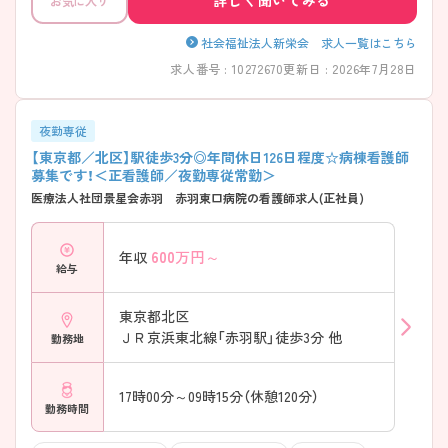
お気に入り
を大切にしているのが特徴です。「年間休日122日」とお休みもしっかり
確保されており、地域に根差した医療を学びながら長く働きたい方にお
すすめの環境です。 ――――――――――――――― ■ 「年間休日122
社会福祉法人新栄会 求人一覧はこちら
日」で無理なく働ける！ ――――――――――――――― ワークライフ
求人番号 : 10272670
更新日 : 2026年7月28日
バランスを大切にしたい方にも嬉しい環境です。 ・「年間休日122日」でし
っかりお休みを確保 ・住宅手当ありで生活面もサポート ・退職金制度や
各種社会保険など福利厚生も充実 → 長期的なキャリア形成を目指しや
すい職場です♪ ――――――――――――――― ■ 患者様にじっくり
夜勤専従
寄り添う看護ができる！ ――――――――――――――― 慢性期医療な
【東京都／北区】駅徒歩3分◎年間休日126日程度☆病棟看護師
らではのやりがいがあります。 ・神経難病など継続的な看護が必要な患
募集です！＜正看護師／夜勤専従常勤＞
者様を支援 ・59床規模だからこそ状態変化を継続して見守れる ・療養支
医療法人社団景星会赤羽 赤羽東口病院の看護師求人(正社員)
援や生活援助を含めた看護実践が可能 → 一人ひとりに寄り添う看護を
大切にしたい方におすすめです♪ ――――――――――――――― ■
医療と介護をまとめて学べる環境！ ――――――――――――――― 病
600
万円～
年収
院と介護老人保健施設を併設しています。 ・医療から介護まで幅広い支
給与
援に関われる ・多職種との連携を学べる環境 ・地域で暮らし続けるため
の支援を実践できる → 地域包括ケアに興味がある方にもぴったりです
♪ ――――――――――――――― ■ チームで支え合える安心の職場
東京都北区
♪ ――――――――――――――― 協力しながら業務を進められる体
ＪＲ京浜東北線「赤羽駅」徒歩3分 他
勤務地
制があります。 ・日中は看護師と看護補助者を配置 ・夜間も複数名体制
で対応 ・固定チームナーシングを採用 → 情報共有がしやすく、安心して
業務に取り組める環境です♪
17時00分～09時15分（休憩120分）
勤務時間