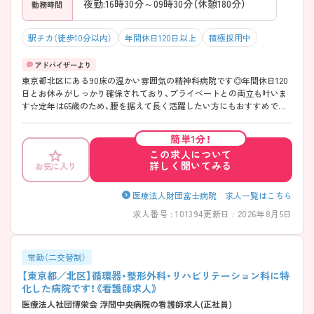
夜勤:16時30分～09時30分（休憩180分）
勤務時間
駅チカ（徒歩10分以内）
年間休日120日以上
積極採用中
東京都北区にある90床の温かい雰囲気の精神科病院です◎年間休日120
日とお休みがしっかり確保されており、プライベートとの両立も叶いま
す☆定年は65歳のため、腰を据えて長く活躍したい方にもおすすめです
♪ご興味のある方には、面接対策ポイントなど、さらに詳細をご案内しま
すのでお気軽にご相談ください！
簡単1分！
この求人について
詳しく聞いてみる
お気に入り
医療法人財団富士病院 求人一覧はこちら
求人番号 : 101394
更新日 : 2026年8月5日
常勤（二交替制）
【東京都／北区】循環器・整形外科・リハビリテーション科に特
化した病院です！《看護師求人》
医療法人社団博栄会 浮間中央病院の看護師求人(正社員)