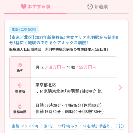
おすすめ順
新着順
フリーワード検索
常勤（二交替制）
【東京／北区】2021年新築移転！主要エリア赤羽駅から徒歩8
分！幅広く経験のできるケアミックス病院！
医療法人社団博栄会 赤羽中央総合病院の看護師求人(正社員)
31.8
万円～
452
万円～
月収
年収
給与
東京都北区
ＪＲ京浜東北線「赤羽駅」徒歩8分 他
勤務地
日勤:08時30分～17時15分（休憩60分）
夜勤:16時30分～09時00分（休憩150分）
勤務時間
復職・ブランク可
寮・借り上げ社宅あり
住宅補助・手当あり
託児所・