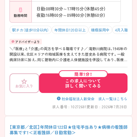
日勤:08時30分～17時15分（休憩45分）
夜勤:16時00分～09時00分（休憩60分）
勤務時間
駅チカ（徒歩10分以内）
年間休日120日以上
積極採用中
4月入職可
＼「医療」と「介護」の両方を学べる職場です♪／ 滝野川病院は、1945年の
開設以来、北区エリアの地域医療を支えてきた歴史ある病院です。一般
病床59床に加え、同じ建物内に介護老人保健施設を併設しており、医療か
ら介護まで切れ目のない支援に関われる環境があります。内科を中心に
整形外科やリハビリテーション科など幅広い診療に対応し、神経難病を
簡単1分！
はじめとした継続的なケアが必要な患者様の療養支援にも力を入れてい
この求人について
ます。急性期の慌ただしさよりも、一人ひとりとじっくり向き合う看護
詳しく聞いてみる
お気に入り
を大切にしているのが特徴です。「年間休日122日」とお休みもしっかり
確保されており、地域に根差した医療を学びながら長く働きたい方にお
すすめの環境です。 ――――――――――――――― ■ 「年間休日122
社会福祉法人新栄会 求人一覧はこちら
日」で無理なく働ける！ ――――――――――――――― ワークライフ
求人番号 : 10272681
更新日 : 2026年7月28日
バランスを大切にしたい方にも嬉しい環境です。 ・「年間休日122日」でし
っかりお休みを確保 ・住宅手当ありで生活面もサポート ・退職金制度や
各種社会保険など福利厚生も充実 → 長期的なキャリア形成を目指しや
すい職場です♪ ――――――――――――――― ■ 患者様にじっくり
【東京都／北区】年間休日122日★住宅手当あり★病棟の看護師
寄り添う看護ができる！ ――――――――――――――― 慢性期医療な
募集です！＜正看護師／日勤常勤＞
らではのやりがいがあります。 ・神経難病など継続的な看護が必要な患