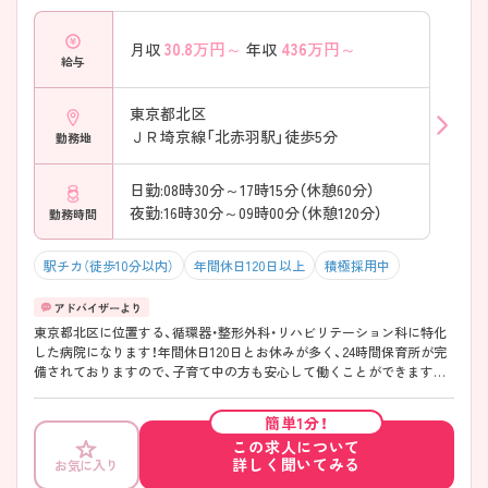
30.8
万円～
436
万円～
月収
年収
給与
東京都北区
ＪＲ埼京線「北赤羽駅」徒歩5分
勤務地
日勤:08時30分～17時15分（休憩60分）
夜勤:16時30分～09時00分（休憩120分）
勤務時間
駅チカ（徒歩10分以内）
年間休日120日以上
積極採用中
東京都北区に位置する、循環器・整形外科・リハビリテーション科に特化
した病院になります！年間休日120日とお休みが多く、24時間保育所が完
備されておりますので、子育て中の方も安心して働くことができます。
「北赤羽駅」より徒歩5分とアクセス良好です！ご興味のある方には、面接
対策ポイントなど、さらに詳細をお話しいたしますので、お気軽にご相談
簡単1分！
ください。
この求人について
詳しく聞いてみる
お気に入り