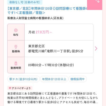
夜勤なし可（日勤のみ可）
【東京都／北区】年間休日120日◎訪問診療にて看護師の募集
です！＜正看護師／常勤＞
医療法人財団富士病院の看護師求人(正社員)
27.0
万円～
月収
給与
東京都北区
都電荒川線「滝野川一丁目駅」徒歩5分
勤務地
09時00分～17時30分（休憩60分）
勤務時間
駅チカ（徒歩10分以内）
年間休日120日以上
積極採用中
東京都北区にある訪問診療にて正看護師の募集です！年間休日120日で、
残業は月平均1時間程度とほとんどなく、プライベートを大切にしながら
働ける環境です◎最寄り駅から徒歩5分とアクセスも良好で、毎日の通勤