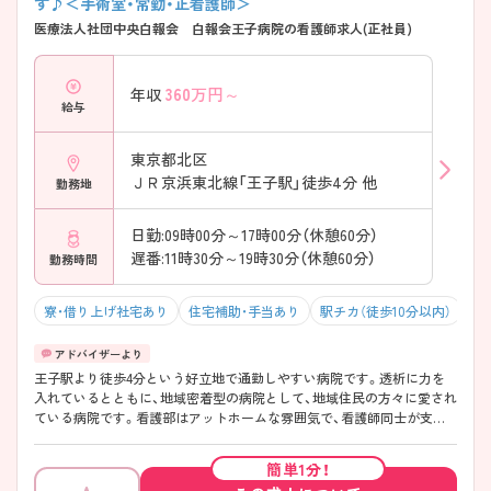
す♪＜手術室・常勤・正看護師＞
医療法人社団中央白報会 白報会王子病院の看護師求人(正社員)
360
万円～
年収
給与
東京都北区
ＪＲ京浜東北線「王子駅」徒歩4分 他
勤務地
日勤:09時00分～17時00分（休憩60分）
遅番:11時30分～19時30分（休憩60分）
勤務時間
寮・借り上げ社宅あり
住宅補助・手当あり
駅チカ（徒歩10分以内）
オ
王子駅より徒歩4分という好立地で通勤しやすい病院です。透析に力を
入れているとともに、地域密着型の病院として、地域住民の方々に愛され
ている病院です。看護部はアットホームな雰囲気で、看護師同士が支え
合いながら勤務している、定着率の高い環境です。20代から50代まで幅
広い方がお勤めされています。手術室は緊急手術なし、オンコール体制
簡単1分！
無し、日勤のみのご勤務となりますので、ご家庭やプライベートとの両立