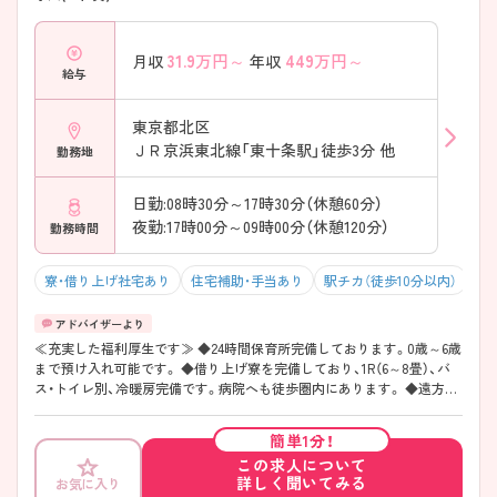
31.9
万円～
449
万円～
月収
年収
給与
東京都北区
ＪＲ京浜東北線「東十条駅」徒歩3分 他
勤務地
日勤:08時30分～17時30分（休憩60分）
夜勤:17時00分～09時00分（休憩120分）
勤務時間
寮・借り上げ社宅あり
住宅補助・手当あり
駅チカ（徒歩10分以内）
積
≪充実した福利厚生です≫ ◆24時間保育所完備しております。0歳～6歳
まで預け入れ可能です。 ◆借り上げ寮を完備しており、1R（6～8畳）、バ
ス・トイレ別、冷暖房完備です。病院へも徒歩圏内にあります。 ◆遠方か
らお越しになる看護師様には、常勤採用の場合転居費用が5万円支給にな
ります。 ◆都心へのアクセス面もよく、池袋駅まで14分、東京駅まで17
簡単1分！
分、上野駅まで11分、銀座駅まで20分になります。
この求人について
詳しく聞いてみる
お気に入り