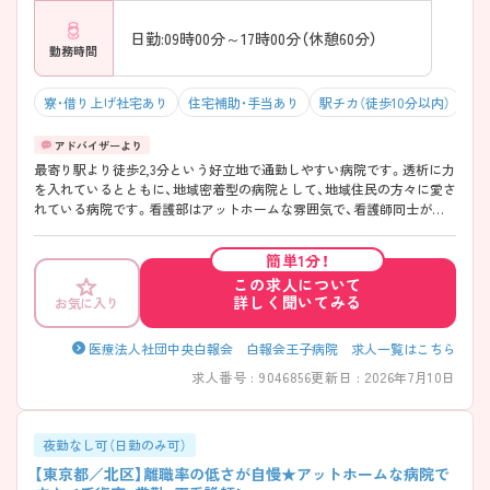
日勤:09時00分～17時00分（休憩60分）
勤務時間
寮・借り上げ社宅あり
住宅補助・手当あり
駅チカ（徒歩10分以内）
残
最寄り駅より徒歩2,3分という好立地で通勤しやすい病院です。透析に力
を入れているとともに、地域密着型の病院として、地域住民の方々に愛さ
れている病院です。看護部はアットホームな雰囲気で、看護師同士が支
え合いながら勤務している、定着率の高い環境です。20代から50代まで
幅広い方がお勤めされています。病棟配属は、外科・内科と選ぶことがで
簡単1分！
き、今よりも急性期度合いを落としたい方や、一から看護を学び直したい
この求人について
方、ご家庭との両立を図りたい方にオススメです。見学も可能ですので、
詳しく聞いてみる
お気に入り
ご興味ある方はお気軽にお問い合わせください。
医療法人社団中央白報会 白報会王子病院 求人一覧はこちら
求人番号 : 9046856
更新日 : 2026年7月10日
夜勤なし可（日勤のみ可）
【東京都／北区】離職率の低さが自慢★アットホームな病院で