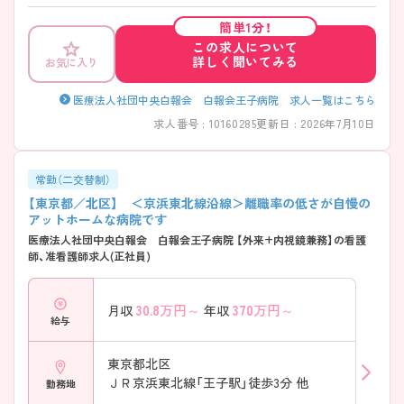
え合いながら勤務している、定着率の高い環境です。20代から50代まで
幅広い方がお勤めされています。病棟配属は、外科・内科と選ぶことがで
簡単1分！
き、今よりも急性期度合いを落としたい方や、一から看護を学び直したい
この求人について
方、ご家庭との両立を図りたい方にオススメです。また、安くて美味しい
詳しく聞いてみる
お気に入り
社員食堂が好評です。お昼は一食330円でカレー・麺類・日替わり定食の
中から選ぶことができます♪ 見学も可能ですので、ご興味ある方はお気
軽にお問い合わせください。
医療法人社団中央白報会 白報会王子病院 求人一覧はこちら
求人番号 : 10160285
更新日 : 2026年7月10日
常勤（二交替制）
【東京都／北区】 ＜京浜東北線沿線＞離職率の低さが自慢の
アットホームな病院です
医療法人社団中央白報会 白報会王子病院 【外来+内視鏡兼務】の看護
師、准看護師求人(正社員)
30.8
万円～
370
万円～
月収
年収
給与
東京都北区
ＪＲ京浜東北線「王子駅」徒歩3分 他
勤務地