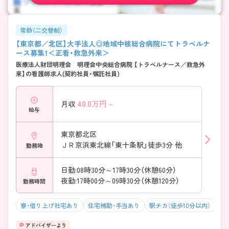
常勤（二交替制）
【東京都／北区】大手法人◎地域中核総合病院にてトラベルナ
ース募集！＜正看・救急外来＞
医療法人財団明理会 明理会中央総合病院 【トラベルナース／救急外
来】の看護師求人(契約社員・嘱託社員)
40.0
万円～
月収
給与
東京都北区
ＪＲ京浜東北線「東十条駅」徒歩3分 他
勤務地
日勤:08時30分～17時30分（休憩60分）
夜勤:17時00分～09時30分（休憩120分）
勤務時間
寮・借り上げ社宅あり
住宅補助・手当あり
駅チカ（徒歩10分以内）
積