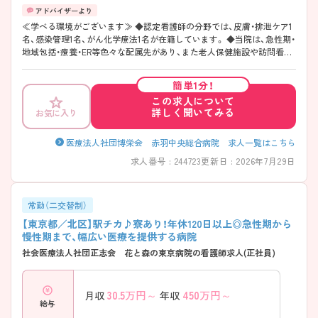
≪学べる環境がございます≫ ◆認定看護師の分野では、皮膚・排泄ケア1
名、感染管理1名、がん化学療法1名が在籍しています。 ◆当院は、急性期・
地域包括・療養・ER等色々な配属先があり、また老人保健施設や訪問看護
ステーション、クリニックもあるため様々な経験を積むことが可能で
す。 ◆整形外科においては、人工関節置換術においては年間200例以上
簡単1分！
あります。
この求人について
詳しく聞いてみる
お気に入り
医療法人社団博栄会 赤羽中央総合病院 求人一覧はこちら
求人番号 : 244723
更新日 : 2026年7月29日
常勤（二交替制）
【東京都／北区】駅チカ♪寮あり！年休120日以上◎急性期から
慢性期まで、幅広い医療を提供する病院
社会医療法人社団正志会 花と森の東京病院の看護師求人(正社員)
30.5
万円～
450
万円～
月収
年収
給与