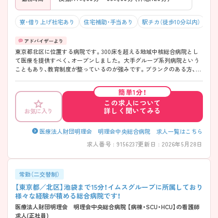
寮・借り上げ社宅あり
住宅補助・手当あり
駅チカ（徒歩10分以内）
積
東京都北区に位置する病院です。300床を超える地域中核総合病院とし
て医療を提供すべく、オープンしました。 大手グループ系列病院という
こともあり、教育制度が整っているのが強みです。ブランクのある方、資
格取得後間もない方も安心して働くことができる環境があります。 ご興
味のある方には、面接対策ポイントなど、さらに詳細をお話しいたします
簡単1分！
ので、お気軽にご相談ください。
この求人について
詳しく聞いてみる
お気に入り
医療法人財団明理会 明理会中央総合病院 求人一覧はこちら
求人番号 : 9156237
更新日 : 2026年5月28日
常勤（二交替制）
【東京都／北区】池袋まで15分！イムスグループに所属しており
様々な経験が積める総合病院です！
医療法人財団明理会 明理会中央総合病院 【病棟・SCU・HCU】の看護師
求人(正社員)