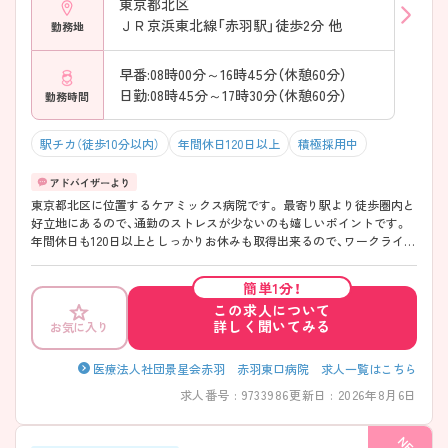
東京都北区
ＪＲ京浜東北線「赤羽駅」徒歩2分 他
勤務地
早番:08時00分～16時45分（休憩60分）
日勤:08時45分～17時30分（休憩60分）
勤務時間
駅チカ（徒歩10分以内）
年間休日120日以上
積極採用中
東京都北区に位置するケアミックス病院です。 最寄り駅より徒歩圏内と
好立地にあるので、通勤のストレスが少ないのも嬉しいポイントです。
年間休日も120日以上としっかりお休みも取得出来るので、ワークライフ
バランスを大切にしたい方にオススメです。 ご興味をお持ちの方はお気
軽にお問い合わせください！
簡単1分！
この求人について
詳しく聞いてみる
お気に入り
医療法人社団景星会赤羽 赤羽東口病院 求人一覧はこちら
求人番号 : 9733986
更新日 : 2026年8月6日