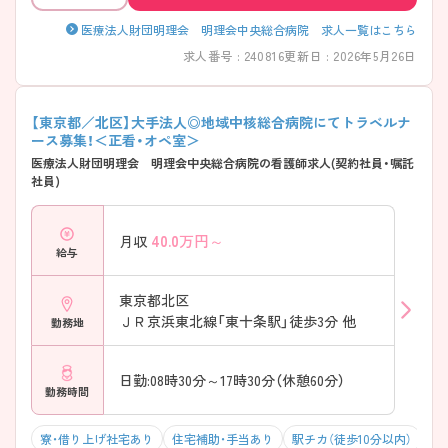
医療法人財団明理会 明理会中央総合病院 求人一覧はこちら
求人番号 : 240816
更新日 : 2026年5月26日
【東京都／北区】大手法人◎地域中核総合病院にてトラベルナ
ース募集！＜正看・オペ室＞
医療法人財団明理会 明理会中央総合病院の看護師求人(契約社員・嘱託
社員)
40.0
万円～
月収
給与
東京都北区
ＪＲ京浜東北線「東十条駅」徒歩3分 他
勤務地
日勤:08時30分～17時30分（休憩60分）
勤務時間
寮・借り上げ社宅あり
住宅補助・手当あり
駅チカ（徒歩10分以内）
積