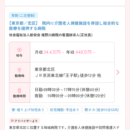
常勤（二交替制）
【東京都／北区】 院内に介護老人保健施設を併設し総合的な
医療を提供する病院
社会福祉法人新栄会 滝野川病院の看護師求人(正社員)
34.4
万円～
440
万円～
月収
年収
給与
東京都北区
ＪＲ京浜東北線「王子駅」徒歩12分 他
勤務地
日勤:08時30分～17時15分（休憩45分）
夜勤 :16時00分～09時00分（休憩120分）
勤務時間
寮・借り上げ社宅あり
住宅補助・手当あり
駅チカ（徒歩10分以内）
マ
東京都北区に位置する地域病院です。介護老人保健施設や訪問看護ステ