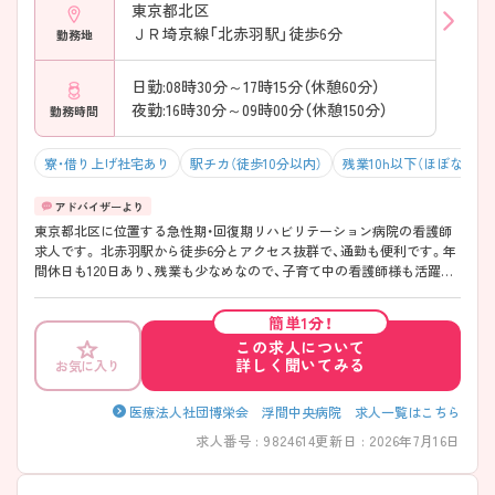
東京都北区
ＪＲ埼京線「北赤羽駅」徒歩6分
勤務地
日勤:08時30分～17時15分（休憩60分）
夜勤:16時30分～09時00分（休憩150分）
勤務時間
寮・借り上げ社宅あり
駅チカ（徒歩10分以内）
残業10h以下（ほぼなし）
東京都北区に位置する急性期・回復期リハビリテーション病院の看護師
求人です。 北赤羽駅から徒歩6分とアクセス抜群で、通勤も便利です。年
間休日も120日あり、残業も少なめなので、子育て中の看護師様も活躍し
やすい職場です。 ご興味のある方には、面接対策ポイントなどさらに詳
細をお話いたしますので、お気軽にご相談ください。
簡単1分！
この求人について
詳しく聞いてみる
お気に入り
医療法人社団博栄会 浮間中央病院 求人一覧はこちら
求人番号 : 9824614
更新日 : 2026年7月16日