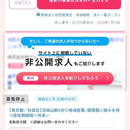
お気に入り
医療法人社団君真光 寺田病院 求人一覧はこちら
求人番号 : 337276
更新日 : 2026年1月14日
募集停止
夜勤なし可（日勤のみ可）
【東京都／杉並区】浜田山駅6分◎地域密着、循環器に強みを持
つ急性期病院＜外来＞
名称非公開 ※詳細はお問い合わせください