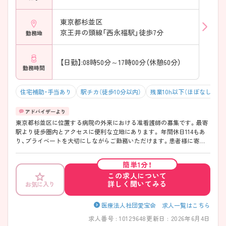
東京都杉並区
京王井の頭線「西永福駅」徒歩7分
勤務地
【日勤】:08時50分～17時00分（休憩60分）
勤務時間
住宅補助・手当あり
駅チカ（徒歩10分以内）
残業10h以下（ほぼなし）
東京都杉並区に位置する病院の外来における准看護師の募集です。最寄
駅より徒歩圏内とアクセスに便利な立地にあります。 年間休日114もあ
り、プライベートを大切にしながらご勤務いただけます。患者様に寄り
添って、看護・ケアを行っていただける方を募集しています。 ご興味のあ
る方には、面接対策ポイントなど、さらに詳細をご案内しますのでお気軽
簡単1分！
にご相談ください！
この求人について
詳しく聞いてみる
お気に入り
医療法人社団愛宝会 求人一覧はこちら
求人番号 : 10129648
更新日 : 2026年6月4日