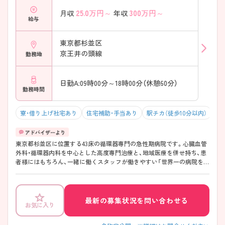
25.0
万円～
300
万円～
月収
年収
給与
東京都杉並区
京王井の頭線
勤務地
日勤A:09時00分～18時00分（休憩60分）
勤務時間
寮・借り上げ社宅あり
住宅補助・手当あり
駅チカ（徒歩10分以内）
年
東京都杉並区に位置する43床の循環器専門の急性期病院です。心臓血管
外科・循環器内科を中心とした高度専門治療と、地域医療を併せ持ち、患
者様にはもちろん、一緒に働くスタッフが働きやすい「世界一の病院をつ
くりたい」と考えています。皆が一からのスタートなので、急性期や循環
器経験は不問！急性期に再度チャレンジしたい方や、今までの経験を活か
したい方にオススメです。最寄りの『浜田山駅』からは徒歩6分と近く通
勤にも便利です。ご興味ある方には、求人詳細や面接ポイントなど、さら
最新の募集状況を問い合わせる
お気に入り
に詳細をお話しいたしますのでお気軽にご相談ください。