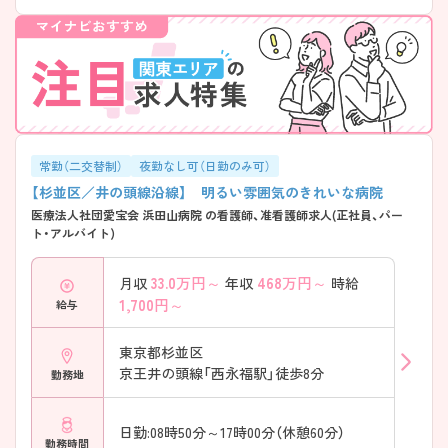
常勤（二交替制）
夜勤なし可（日勤のみ可）
【杉並区／井の頭線沿線】 明るい雰囲気のきれいな病院
医療法人社団愛宝会 浜田山病院 の看護師、准看護師求人(正社員、パー
ト・アルバイト)
33.0
万円～
468
万円～
月収
年収
時給
1,700
円～
給与
東京都杉並区
京王井の頭線「西永福駅」徒歩8分
勤務地
日勤:08時50分～17時00分（休憩60分）
勤務時間