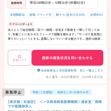
早出:08時00分～16時30分（休憩60分）
勤務時間
未経験歓迎
復職・ブランク可
駅チカ（徒歩10分以内）
年間休日120日
法人として総合病院～回リハ病院～在宅まで医療を一環して行ってお
り、年齢ごとにあわせたフェーズで経験を積めます。「やっぱり急性期に
戻りたい」というときも、退職しないでいい点は魅力です。 透析は病床数
55床、最大受け入れ患者数220名の都内でも屈指の規模の透析専門施設で
す。最新の機器・設備を導入し、透析の専門医、臨床工学技士、看護師など
の専門スタッフを増員しています。 また、慢性腎不全の維持透析以外の
血液浄化法である血漿交換、血液吸着などの治療も積極的に実施してい
最新の募集状況を問い合わせる
お気に入り
ます。
社会医療法人河北医療財団 求人一覧はこちら
求人番号 : 454252
更新日 : 2026年4月30日
募集停止
常勤（二交替制）
夜勤なし可（日勤のみ可）
【東京都／杉並区】 ＜一次救命救急医療機関＞透析室／病棟
での看護師求人