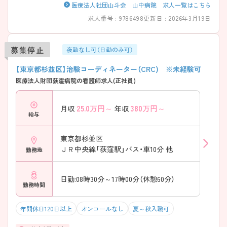
医療法人社団山斗会 山中病院 求人一覧はこちら
求人番号 : 9786498
更新日 : 2026年3月19日
募集停止
夜勤なし可（日勤のみ可）
【東京都杉並区】治験コーディネーター（CRC) ※未経験可
医療法人財団荻窪病院の看護師求人(正社員)
25.0
万円～
380
万円～
月収
年収
給与
東京都杉並区
ＪＲ中央線「荻窪駅」バス・車10分 他
勤務地
日勤:08時30分～17時00分（休憩60分）
勤務時間
年間休日120日以上
オンコールなし
夏～秋入職可