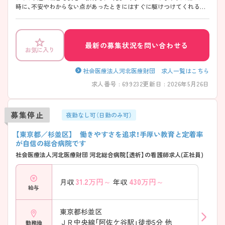
時に、不安やわからない点があったときにはすぐに駆けつけてくれる体
制が整っています。また、中途入職者の意見を反映していく病院体制を
とっており、風通しの良い環境です。 スキルアップしたい方にもおスス
メで、認定・専門看護師が多数在籍しており、資格取得を目指す看護師に
は、支援を惜しみません。 ご興味のある方は、マイナビ看護師までお問い
最新の募集状況を問い合わせる
お気に入り
合わせ下さい！
社会医療法人河北医療財団 求人一覧はこちら
求人番号 : 699232
更新日 : 2026年5月26日
募集停止
夜勤なし可（日勤のみ可）
【東京都／杉並区】 働きやすさを追求！手厚い教育と定着率
が自信の総合病院です
社会医療法人河北医療財団 河北総合病院【透析】の看護師求人(正社員)
31.2
万円～
430
万円～
月収
年収
給与
東京都杉並区
ＪＲ中央線「阿佐ケ谷駅」徒歩5分 他
勤務地