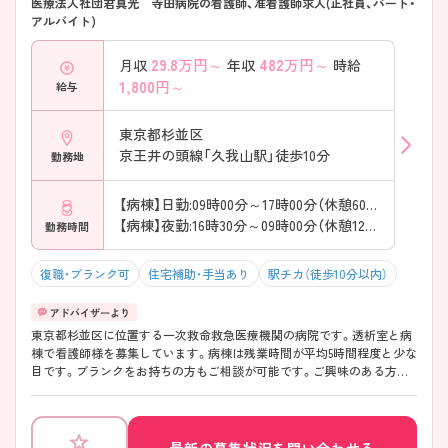
医療法人社団君真光 寺田病院の看護師、准看護師求人(正社員、パート・
アルバイト)
29.8
万円～
482
万円～
月収
年収
時給
1,800
円～
給与
東京都杉並区
京王井の頭線「久我山駅」徒歩10分
勤務地
【病棟】日勤:09時00分～17時00分（休憩60分）
【病棟】夜勤:16時30分～09時00分（休憩120分）
勤務時間
復職・ブランク可
住宅補助・手当あり
駅チカ（徒歩10分以内）
東京都杉並区に位置する一次救命救急医療機関の病院です。透析室と病
棟で看護師様を募集しています。病棟は残業時間が平均5時間程度と少な
目です。ブランクをお持ちの方もご相談が可能です。ご興味のある方は
面接対策ポイントなどお話致しますのでお気軽にお問い合わせくださ
い。
最新の募集状況を問い合わせる