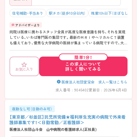
住宅補助・手当あり
駅チカ（徒歩10分以内）
残業10h以下（ほぼなし）
同院は医療に携わるスタッフ全員が高度な医療意識を持ち、それを実現
している、いわば専門医の集団です。最新のＭＲＩやヘリカルＣＴ装置
も備えており、優秀な大学病院の医師が集まっている病院ですので、大学
病院並みの診療を提供しています。看護スキルを高めたい方にオススメ
です。ご興味ある方には、面接対策ポイントなど、さらに詳細をお話しい
簡単1分！
たしますのでお気軽にご相談ください。
この求人について
詳しく聞いてみる
お気に入り
医療法人社団愛宝会 求人一覧はこちら
求人番号 : 9045402
更新日 : 2026年6月4日
夜勤なし可（日勤のみ可）
【東京都／杉並区】託児所完備★福利厚生充実の病院で外来看
護師募集です！＜日勤常勤／正看護師＞
医療法人社団山斗会 山中病院の看護師求人(正社員)