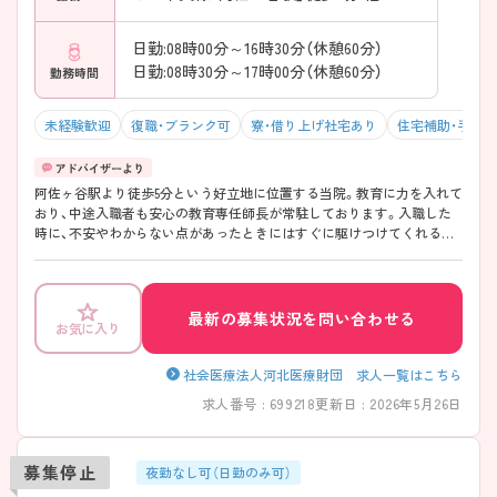
日勤:08時00分～16時30分（休憩60分）
日勤:08時30分～17時00分（休憩60分）
勤務時間
未経験歓迎
復職・ブランク可
寮・借り上げ社宅あり
住宅補助・手当
阿佐ヶ谷駅より徒歩5分という好立地に位置する当院。教育に力を入れて
おり、中途入職者も安心の教育専任師長が常駐しております。入職した
時に、不安やわからない点があったときにはすぐに駆けつけてくれる体
制が整っています。また、中途入職者の意見を反映していく病院体制を
とっており、風通しの良い環境です。 スキルアップしたい方にもおスス
メで、認定・専門看護師が多数在籍しており、資格取得を目指す看護師に
は、支援を惜しみません。 ご興味のある方は、マイナビ看護師までお問い
最新の募集状況を問い合わせる
お気に入り
合わせ下さい！
社会医療法人河北医療財団 求人一覧はこちら
求人番号 : 699218
更新日 : 2026年5月26日
募集停止
夜勤なし可（日勤のみ可）