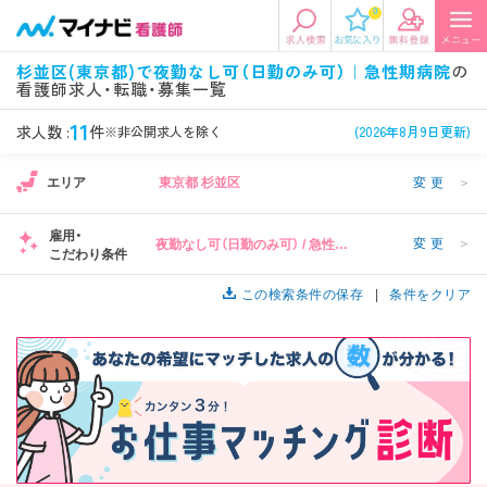
0
エリアから探す
希望の求人条件を選択
杉並区(東京都)で夜勤なし可（日勤のみ可）｜急性期病院
の
看護師求人・転職・募集一覧
エリアから探す
駅・路線から探す
条件項目の選択に戻る
11
求人数 :
件
※非公開求人を除く
(2026年8月9日更新)
北陸・信越
関東
資格
勤務形態
エリア
東京都 杉並区
変更
＞
看護師、准看護師など
常勤、夜勤なし可など
雇用・
変更
＞
夜勤なし可（日勤のみ可） / 急性期
東海
関西
こだわり条件
施設形態
担当業務
病院
病院、クリニック・診療所など
病棟、外来など
この検索条件の保存
条件をクリア
診察科目
こだわり条件
北海道・東北
中国・四国
美容外科、
未経験歓迎、
循環器内科など
土日祝休みなど
九州・沖縄
年収
雇用形態
年収500万円以上など
正社員、契約社員など