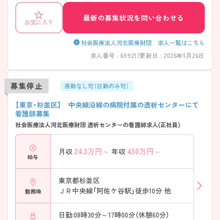
メで、認定・専門看護師が多数在籍しており、資格取得を目指す看護師に
は、支援を惜しみません。 ご興味のある方は、マイナビ看護師までお問い
最新の募集状況を問い合わせる
お気に入り
合わせ下さい！
社会医療法人河北医療財団 求人一覧はこちら
求人番号 : 699217
更新日 : 2026年5月26日
募集停止
夜勤なし可（日勤のみ可）
【東京・杉並区】 中央線沿線の病院付属の透析センターにて
看護師募集
社会医療法人河北医療財団 透析センターの看護師求人(正社員)
24.3
万円～
430
万円～
月収
年収
給与
東京都杉並区
ＪＲ中央線「阿佐ケ谷駅」徒歩10分 他
勤務地
日勤:08時30分～17時00分（休憩60分）