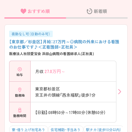
おすすめ順
新着順
フリーワード検索
夜勤なし可（日勤のみ可）
【東京都／杉並区】月給：27万円～◎病院の外来における看護
のお仕事です♪＜正看護師・正社員＞
医療法人社団愛宝会 浜田山病院の看護師求人(正社員)
27.0
万円～
月収
給与
東京都杉並区
京王井の頭線「西永福駅」徒歩7分
勤務地
【日勤】:08時50分～17時00分（休憩60分）
勤務時間
寮・借り上げ社宅あり
住宅補助・手当あり
駅チカ（徒歩10分以内）
残