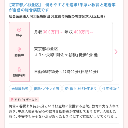
【東京都／杉並区】 働きやすさを追求！手厚い教育と定着率
が自信の総合病院です
社会医療法人河北医療財団 河北総合病院の看護師求人(正社員)
30.0
万円～
400
万円～
月収
年収
給与
東京都杉並区
ＪＲ中央線「阿佐ケ谷駅」徒歩5分 他
勤務地
日勤:08時30分～17時00分（休憩60分）
勤務時間
未経験歓迎
復職・ブランク可
寮・借り上げ社宅あり
住宅補助・手当
阿佐ヶ谷駅より徒歩5分という好立地に位置する当院。教育に力を入れて
おり、中途入職者も安心の教育専任師長が常駐しております。入職した
時に、不安やわからない点があったときにはすぐに駆けつけてくれる体
制が整っています。また、中途入職者の意見を反映していく病院体制を
とっており、風通しの良い環境です。 スキルアップしたい方にもおスス