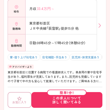
33.4
万円～
月収
給与
東京都杉並区
ＪＲ中央線「荻窪駅」徒歩15分 他
勤務地
日勤:08時45分～17時45分（休憩60分）
勤務時間
寮・借り上げ社宅あり
住宅補助・手当あり
託児所・保育支援あり
積極
東京都杉並区に位置する病院での看護師求人です。 単身用の寮や住宅手
当があり、福利厚生が充実しております。また、託児所も完備しています
ので子育て中の方も安心して就業していただけます。 ご興味ある方に
は、面接対策ポイントなど、さらに詳細をお話しいたしますのでお気軽に
ご相談ください。
簡単1分！
この求人について
詳しく聞いてみる
お気に入り