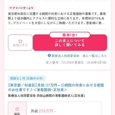
東京都杉並区に位置する病院の外来における正看護師の募集です。最寄
駅より徒歩圏内とアクセスに便利な立地にあります。 年間休日114もあ
り、プライベートを大切にしながらご勤務いただけます。患者様に寄り
添って、看護・ケアを行っていただける方を募集しています。 ご興味のあ
る方には、面接対策ポイントなど、さらに詳細をご案内しますのでお気軽
簡単1分！
にご相談ください！
この求人について
詳しく聞いてみる
お気に入り
医療法人社団愛宝会 求人一覧はこちら
求人番号 : 10129651
更新日 : 2026年6月4日
夜勤なし可（日勤のみ可）
【東京都／杉並区】月給：27万円～◎病院の外来における看護
のお仕事です♪＜准看護師・正社員＞
医療法人社団愛宝会 浜田山病院の准看護師求人(正社員)
27.0
万円～
月収
給与