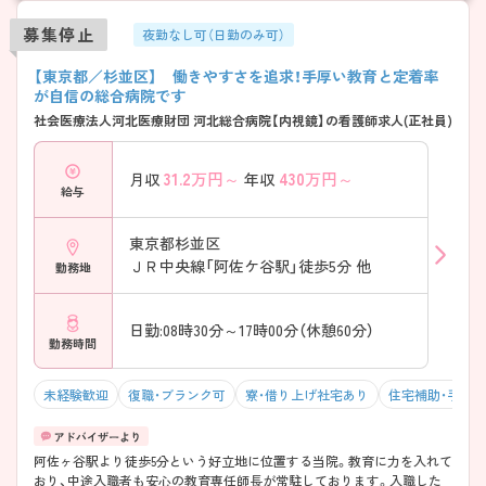
募集停止
夜勤なし可（日勤のみ可）
【東京都／杉並区】 働きやすさを追求！手厚い教育と定着率
が自信の総合病院です
社会医療法人河北医療財団 河北総合病院【内視鏡】の看護師求人(正社員)
31.2
万円～
430
万円～
月収
年収
給与
東京都杉並区
ＪＲ中央線「阿佐ケ谷駅」徒歩5分 他
勤務地
日勤:08時30分～17時00分（休憩60分）
勤務時間
未経験歓迎
復職・ブランク可
寮・借り上げ社宅あり
住宅補助・手当
阿佐ヶ谷駅より徒歩5分という好立地に位置する当院。教育に力を入れて
おり、中途入職者も安心の教育専任師長が常駐しております。入職した