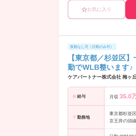
お気に入り
20～30代な若手のスタッフが活
きます。また自動車免許を持ってい
ご興味ある方には、面接対策ポイン
夜勤なし可（日勤のみ可）
【東京都／杉並区】
勤でWLB整います♪
ケアパートナー株式会社 梅ヶ
35.0
給与
月収
東京都杉並
勤務地
京王井の頭線