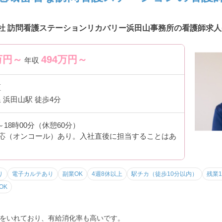
onal株式会社 訪問看護ステーションリカバリー浜田山事務所の看護師求人
万円～
494
万円～
年収
区
 浜田山駅 徒歩4分
分～18時00分（休憩60分）
対応（オンコール）あり。入社直後に担当することはあ
り
電子カルテあり
副業OK
4週8休以上
駅チカ（徒歩10分以内）
残業
OK
をいれており、有給消化率も高いです。