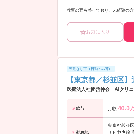
教育の面も整っており、未経験の方
ご興味ある方には、面接対策ポイン
お気に入り
夜勤なし可（日勤のみ可）
【東京都／杉並区】
医療法人社団啓神会 Aiクリニ
40.0
給与
月収
東京都杉並
ＪＲ中央線 
勤務地