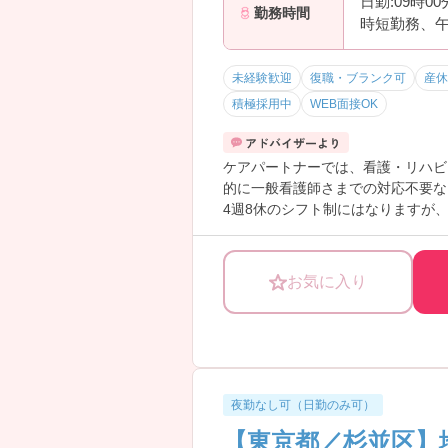
日勤:09時0
勤務時間
時短勤務、
未経験歓迎
復職・ブランク可
産休
積極採用中
WEB面接OK
ケアパートナーでは、看護・リハビ
的に一般看護師さまでの対応不要な
4週8休のシフト制にはなりますが
東京23区内の訪問看護ステーショ
少しでもご興味を持たれましたら、
お気に入り
夜勤なし可（日勤のみ可）
【東京都／杉並区】