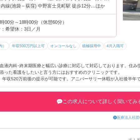
内線(池袋－荻窪) 中野富士見町駅 徒歩12分…ほか
9時00分～18時00分（休憩60分）
：希望休：3日／月
内）
年収500万円以上可
オンコールなし
積極採用中
4月入職可
･血液内科･終末期医療と幅広い診療に対応して対応しております。住み
添った看護をしたいと言う方にはおすすめのクリニックです。
、年収520万前後の提示が可能です。アニバーサリー休暇が入社後半年で
たお休みが取得しやすい職場です。
この求人について詳しく聞いてみ
医療法人社団