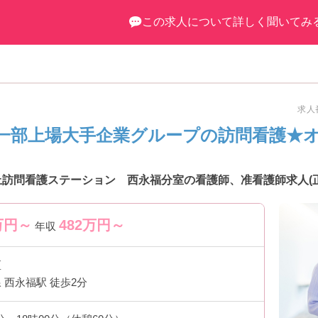
この求人について詳しく聞いてみ
躍しており、訪問看護未経験の方も、入社後の研修や独自のシステムがあ
ない方でも応募可能です。
トなど、さらに詳細をお話しいたしますのでお気軽にご相談ください。
求人番
一部上場大手企業グループの訪問看護★
丘訪問看護ステーション 西永福分室の看護師、准看護師求人(
万円～
482
万円～
年収
区
 西永福駅 徒歩2分