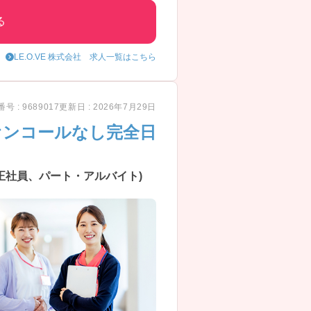
る
るので学びながら成長することがで
LE.O.VE 株式会社 求人一覧はこちら
号 : 9689017
更新日 : 2026年7月29日
オンコールなし完全日
正社員、パート・アルバイト)