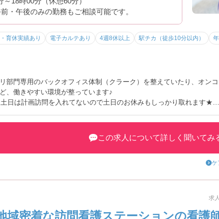
0分～18時00分（休憩60分）
午前・午後のみの勤務もご相談可能です。
・育休実績あり
電子カルテあり
4週8休以上
駅チカ（徒歩10分以内）
年
リ部門専用のバックオフィス体制（クラーク）を整えていたり、オンコ
ど、働きやすい環境が整っています♪
、土日は計画訪問を入れてないので土日のお休みもしっかり取れます★
ンの求人の中でも、給与名・時間外いのオンコール対応などどこをとっ
詳細ご案内させていただきますのでお気軽にお問い合わせください！
この求人について詳しく聞いてみ
ケ
求人
地域密着な訪問看護ステーションの看護