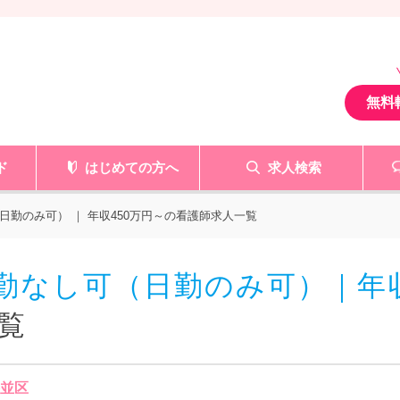
無料
ド
はじめての方へ
求人検索
日勤のみ可） ｜ 年収450万円～の看護師求人一覧
夜勤なし可（日勤のみ可）｜年収
覧
杉並区