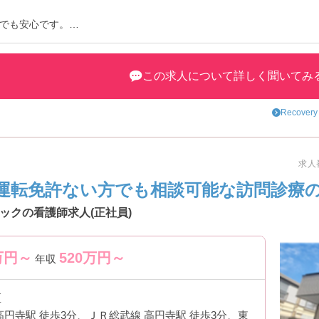
でも安心です。
トなど、詳細をお話しいたしますのでお気軽にご相談ください。
この求人について詳しく聞いてみ
Recove
求人番
運転免許ない方でも相談可能な訪問診療
ックの看護師求人(正社員)
万円～
520
万円～
年収
区
高円寺駅 徒歩3分、ＪＲ総武線 高円寺駅 徒歩3分、東