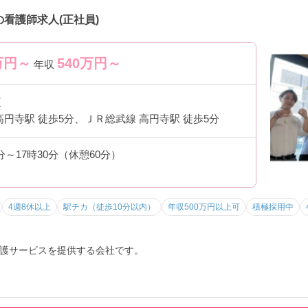
店の看護師求人(正社員)
万円～
540
万円～
年収
区
高円寺駅 徒歩5分、ＪＲ総武線 高円寺駅 徒歩5分
0分～17時30分（休憩60分）
4週8休以上
駅チカ（徒歩10分以内）
年収500万円以上可
積極採用中
護サービスを提供する会社です。
護サービスを行なっています。