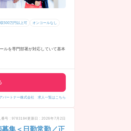
収500万円以上可
オンコールなし
ールを専門部署が対応していて基本
ても好条件な人気求人です！
る
アパートナー株式会社 求人一覧はこちら
番号 : 9783184
更新日 : 2026年7月2日
師募集＜日勤常勤／正