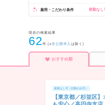
夜勤なし可
雇用・こだわり条件
現在の検索結果
62
件 (※
非公開求人
は除く)
おすすめ順
夜勤なし可（日勤のみ可）
【東京都／杉並区】
も安心／高円寺支店