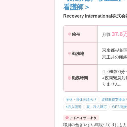
看護師＞
Recovery Internati
37.6
給与
月収
東京都杉並
勤務地
京王井の頭線
１:09時00
※夜間緊急
勤務時間
りません。
産休・育休実績あり
資格取得支援あ
4月入職可
夏～秋入職可
WEB面接
職員の働きやすい環境づくりにも力