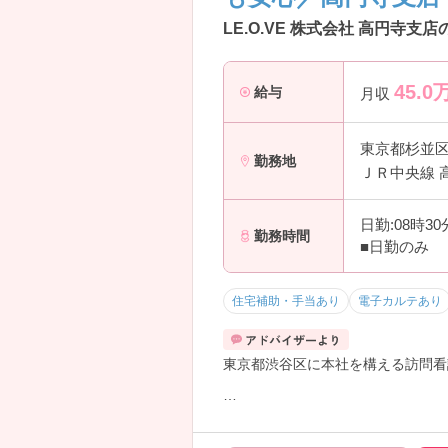
LE.O.VE 株式会社 高円寺支
45.0
給与
月収
東京都杉並
勤務地
ＪＲ中央線 
日勤:08時3
勤務時間
■日勤のみ
住宅補助・手当あり
電子カルテあり
東京都渋谷区に本社を構える訪問看
東京都内に半径2キロ以内で訪問看