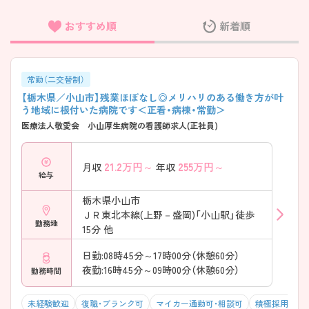
おすすめ順
新着順
フリーワード検索
常勤（二交替制）
【栃木県／小山市】残業ほぼなし◎メリハリのある働き方が叶
う地域に根付いた病院です＜正看・病棟・常勤＞
医療法人敬愛会 小山厚生病院の看護師求人(正社員)
21.2
万円～
255
万円～
月収
年収
給与
栃木県小山市
ＪＲ東北本線(上野－盛岡)「小山駅」徒歩
勤務地
15分 他
日勤:08時45分～17時00分（休憩60分）
夜勤:16時45分～09時00分（休憩60分）
勤務時間
未経験歓迎
復職・ブランク可
マイカー通勤可・相談可
積極採用中