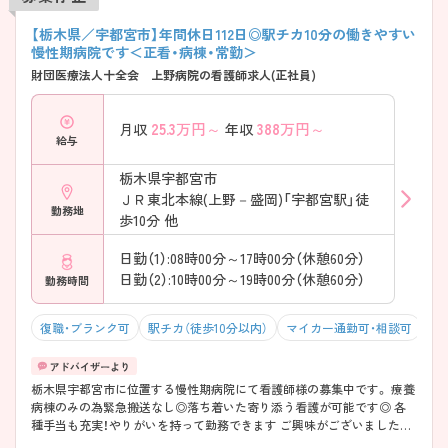
【栃木県／宇都宮市】年間休日112日◎駅チカ10分の働きやすい
慢性期病院です＜正看・病棟・常勤＞
財団医療法人十全会 上野病院の看護師求人(正社員)
25.3
万円～
388
万円～
月収
年収
給与
栃木県宇都宮市
ＪＲ東北本線(上野－盛岡)「宇都宮駅」徒
勤務地
歩10分 他
日勤（1）:08時00分～17時00分（休憩60分）
日勤（2）:10時00分～19時00分（休憩60分）
勤務時間
復職・ブランク可
駅チカ（徒歩10分以内）
マイカー通勤可・相談可
4
栃木県宇都宮市に位置する慢性期病院にて看護師様の募集中です。 療養
病棟のみの為緊急搬送なし◎落ち着いた寄り添う看護が可能です◎ 各
種手当も充実！やりがいを持って勤務できます ご興味がございましたら
お気軽にお問い合わせくださいませ