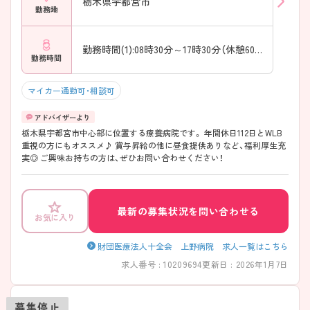
栃木県宇都宮市
勤務地
勤務時間(1):08時30分～17時30分（休憩60分）
勤務時間
マイカー通勤可・相談可
栃木県宇都宮市中心部に位置する療養病院です。 年間休日112日とWLB
重視の方にもオススメ♪ 賞与昇給の他に昼食提供ありなど、福利厚生充
実◎ ご興味お持ちの方は、ぜひお問い合わせください！
最新の募集状況を問い合わせる
お気に入り
財団医療法人十全会 上野病院 求人一覧はこちら
求人番号 : 10209694
更新日 : 2026年1月7日
募集停止