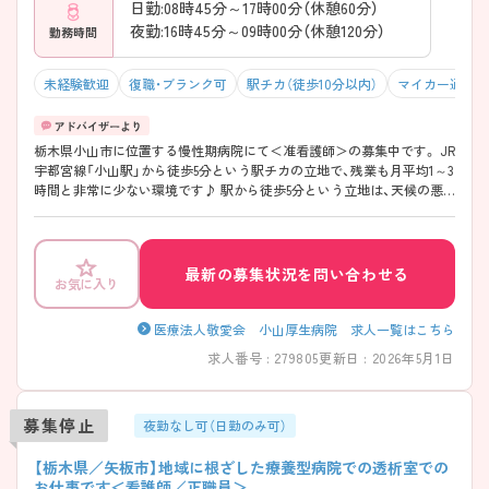
日勤:08時45分～17時00分（休憩60分）
夜勤:16時45分～09時00分（休憩120分）
勤務時間
未経験歓迎
復職・ブランク可
駅チカ（徒歩10分以内）
マイカー通勤可
栃木県小山市に位置する慢性期病院にて＜准看護師＞の募集中です。 JR
宇都宮線「小山駅」から徒歩5分という駅チカの立地で、残業も月平均1～3
時間と非常に少ない環境です♪ 駅から徒歩5分という立地は、天候の悪
い日でも通勤しやすく、日々の負担軽減につながります♪ 車通勤を希望
する方には無料駐車場も用意されているため、ライフスタイルに合わせ
た通勤方法を選べます。 ご興味がございましたらお気軽にお問い合わせ
くださいませ!
最新の募集状況を問い合わせる
お気に入り
医療法人敬愛会 小山厚生病院 求人一覧はこちら
求人番号 : 279805
更新日 : 2026年5月1日
募集停止
夜勤なし可（日勤のみ可）
【栃木県／矢板市】地域に根ざした療養型病院での透析室での
お仕事です＜看護師／正職員＞