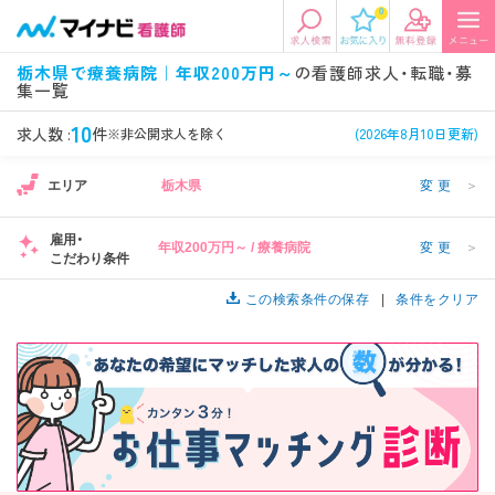
0
エリアから探す
希望の求人条件を選択
栃木県で療養病院｜年収200万円～
の看護師求人・転職・募
集一覧
エリアから探す
駅・路線から探す
条件項目の選択に戻る
10
求人数 :
件
※非公開求人を除く
(2026年8月10日更新)
北陸・信越
関東
資格
勤務形態
エリア
栃木県
変更
＞
看護師、准看護師など
常勤、夜勤なし可など
雇用・
年収200万円～ / 療養病院
変更
＞
東海
関西
こだわり条件
施設形態
担当業務
病院、クリニック・診療所など
病棟、外来など
この検索条件の保存
条件をクリア
診察科目
こだわり条件
北海道・東北
中国・四国
美容外科、
未経験歓迎、
循環器内科など
土日祝休みなど
九州・沖縄
年収
雇用形態
年収500万円以上など
正社員、契約社員など