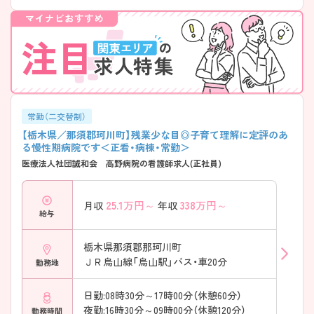
常勤（二交替制）
【栃木県／那須郡珂川町】残業少な目◎子育て理解に定評のあ
る慢性期病院です＜正看・病棟・常勤＞
医療法人社団誠和会 高野病院の看護師求人(正社員)
25.1
万円～
338
万円～
月収
年収
給与
栃木県那須郡那珂川町
ＪＲ烏山線「烏山駅」バス・車20分
勤務地
日勤:08時30分～17時00分（休憩60分）
夜勤:16時30分～09時00分（休憩120分）
勤務時間