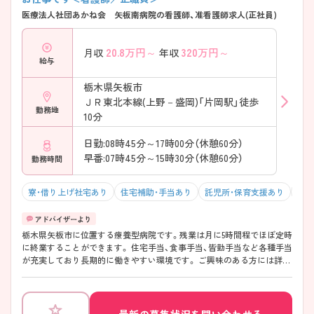
医療法人社団あかね会 矢板南病院の看護師、准看護師求人(正社員)
20.8
万円～
320
万円～
月収
年収
給与
栃木県矢板市
ＪＲ東北本線(上野－盛岡)「片岡駅」徒歩
勤務地
10分
日勤:08時45分～17時00分（休憩60分）
早番:07時45分～15時30分（休憩60分）
勤務時間
寮・借り上げ社宅あり
住宅補助・手当あり
託児所・保育支援あり
駅チ
栃木県矢板市に位置する療養型病院です。残業は月に5時間程でほぼ定時
に終業することができます。 住宅手当、食事手当、皆勤手当など各種手当
が充実しており長期的に働きやすい環境です。 ご興味のある方には詳細
をお話しますので、お気軽にお問い合わせください。
最新の募集状況を問い合わせる