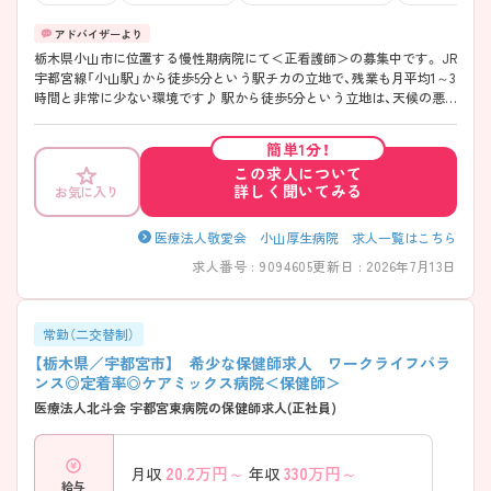
栃木県小山市に位置する慢性期病院にて＜正看護師＞の募集中です。 JR
宇都宮線「小山駅」から徒歩5分という駅チカの立地で、残業も月平均1～3
時間と非常に少ない環境です♪ 駅から徒歩5分という立地は、天候の悪
い日でも通勤しやすく、日々の負担軽減につながります♪ 車通勤を希望
する方には無料駐車場も用意されているため、ライフスタイルに合わせ
簡単1分！
た通勤方法を選べます。 ご興味がございましたらお気軽にお問い合わせ
この求人について
くださいませ!
詳しく聞いてみる
お気に入り
医療法人敬愛会 小山厚生病院 求人一覧はこちら
求人番号 : 9094605
更新日 : 2026年7月13日
常勤（二交替制）
【栃木県／宇都宮市】 希少な保健師求人 ワークライフバラ
ンス◎定着率◎ケアミックス病院＜保健師＞
医療法人北斗会 宇都宮東病院の保健師求人(正社員)
20.2
万円～
330
万円～
月収
年収
給与