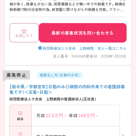
様が多く、残業も少ない為、突発業務などが無い中での勤務です。病棟日
勤勤務17時00分定時の為、保育園に預けながらの勤務も可能。ブランク
明けでスキル面が不安な看護師様も、復職し活躍されています。 ご興味
をお持ちの方には面接対策などを実施させて頂きますので、お気軽にお
問い合わせくださいませ。
最新の募集状況を問い合わせる
お気に入り
財団医療法人十全会 上野病院 求人一覧はこちら
求人番号 : 9059549
更新日 : 2026年1月20日
募集停止
夜勤なし可（日勤のみ可）
【栃木県／宇都宮市】日勤のみ◎病院の内科外来での看護師募
集です！＜正看・日勤＞
財団医療法人十全会 上野病院の看護師求人(正社員)
22.0
万円～
348
万円～
月収
年収
給与