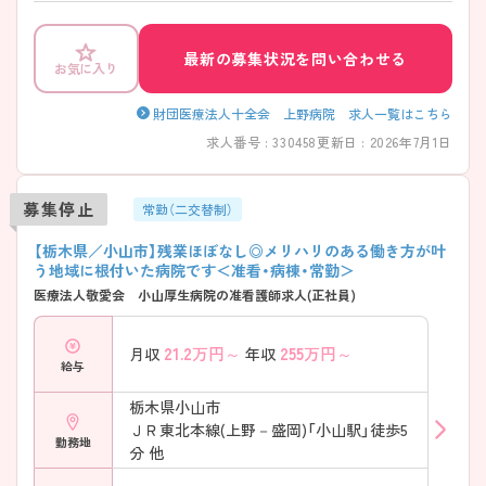
最新の募集状況を問い合わせる
お気に入り
財団医療法人十全会 上野病院 求人一覧はこちら
求人番号 : 330458
更新日 : 2026年7月1日
募集停止
常勤（二交替制）
【栃木県／小山市】残業ほぼなし◎メリハリのある働き方が叶
う地域に根付いた病院です＜准看・病棟・常勤＞
医療法人敬愛会 小山厚生病院の准看護師求人(正社員)
21.2
万円～
255
万円～
月収
年収
給与
栃木県小山市
ＪＲ東北本線(上野－盛岡)「小山駅」徒歩5
勤務地
分 他