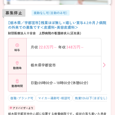
募集停止
夜勤なし可（日勤のみ可）
【栃木県／宇都宮市】残業ほぼ無し×嬉しい賞与4.2カ月♪病院
の外来での募集です＜皮膚科・美容皮膚科＞
財団医療法人十全会 上野病院の看護師求人(正社員)
22.0
万円～
348
万円～
月収
年収
給与
栃木県宇都宮市
勤務地
日勤:09時00分～18時00分（休憩60分）
勤務時間
復職・ブランク可
マイカー通勤可・相談可
残業10h以下（ほぼなし）
栃木県宇都宮市中心部に位置する療養病院です。 症状の落ち着いた患者