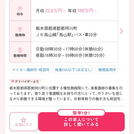
22.0
万円～
300
万円～
月収
年収
給与
栃木県那須郡那珂川町
ＪＲ烏山線「烏山駅」バス・車20分
勤務地
日勤:08時30分～17時00分（休憩60分）
夜勤:16時30分～09時00分（休憩120分）
勤務時間
マイカー通勤可・相談可
残業10h以下（ほぼなし）
積極採用中
栃木県那須郡那珂川町に位置する慢性期病院にて、准看護師の募集を行
っております。 寄り添う看護観をお持ちの方にとって、やりがいを感じ
ながら勤務できる環境が整っています。 日勤常勤での働き方も相談可能
で、子育て世代の看護師にも配慮された勤務体制です◎ 夏季休暇・年末
年始休暇の取得が可能なほか、マイカー通勤OK・無料駐車場完備と通勤
簡単1分！
面でも安心です。 ご興味をお持ちの方は、お気軽にお問い合わせくださ
この求人について
いませ♪
詳しく聞いてみる
お気に入り