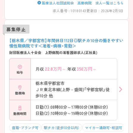
医療法人社団誠和会 高野病院 求人一覧はこちら
求人番号 : 10180143
更新日 : 2026年2月5日
募集停止
【栃木県／宇都宮市】年間休日112日◎駅チカ10分の働きやすい
慢性期病院です＜准看・病棟・常勤＞
財団医療法人十全会 上野病院の准看護師求人(正社員)
22.8
万円～
350
万円～
月収
年収
給与
栃木県宇都宮市
ＪＲ東北本線(上野－盛岡)「宇都宮駅」徒
勤務地
歩10分 他
日勤（1）:08時00分～17時00分（休憩60分）
日勤（2）:10時00分～19時00分（休憩60分）
勤務時間
復職・ブランク可
駅チカ（徒歩10分以内）
マイカー通勤可・相談可
4