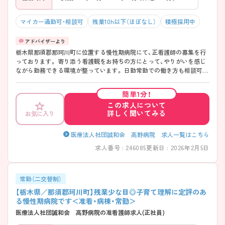
マイカー通勤可・相談可
残業10h以下（ほぼなし）
積極採用中
栃木県那須郡那珂川町に位置する慢性期病院にて、正看護師の募集を行
っております。 寄り添う看護観をお持ちの方にとって、やりがいを感じ
ながら勤務できる環境が整っています。 日勤常勤での働き方も相談可能
で、子育て世代の看護師にも配慮された勤務体制です◎ 夏季休暇・年末
年始休暇の取得が可能なほか、マイカー通勤OK・無料駐車場完備と通勤
簡単1分！
面でも安心です。 ご興味をお持ちの方は、お気軽にお問い合わせくださ
この求人について
いませ♪
詳しく聞いてみる
お気に入り
医療法人社団誠和会 高野病院 求人一覧はこちら
求人番号 : 246085
更新日 : 2026年2月5日
常勤（二交替制）
【栃木県／那須郡珂川町】残業少な目◎子育て理解に定評のあ
る慢性期病院です＜准看・病棟・常勤＞
医療法人社団誠和会 高野病院の准看護師求人(正社員)