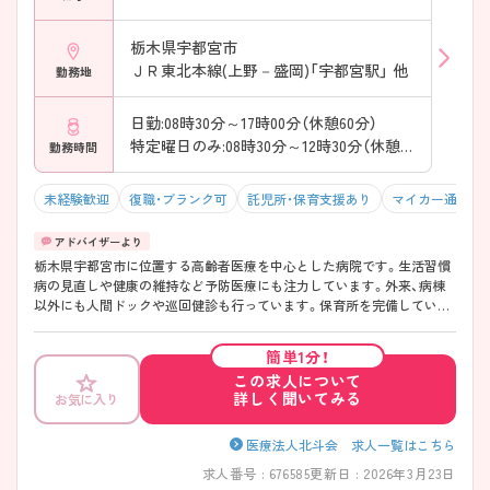
栃木県宇都宮市
ＪＲ東北本線(上野－盛岡)「宇都宮駅」 他
勤務地
日勤:08時30分～17時00分（休憩60分）
特定曜日のみ:08時30分～12時30分（休憩0分）
勤務時間
未経験歓迎
復職・ブランク可
託児所・保育支援あり
マイカー通勤可
栃木県宇都宮市に位置する高齢者医療を中心とした病院です。生活習慣
病の見直しや健康の維持など予防医療にも注力しています。外来、病棟
以外にも人間ドックや巡回健診も行っています。保育所を完備している
ので子育て中の方も活躍できます。その他低額の給食、無料駐車場など
福利厚生が充実しています。ブランクのある方、未経験の方も研修があ
簡単1分！
りますので安心して仕事を始められます。 ご興味ある方には、面接対策
この求人について
ポイントなど、さらに詳細をお話しいたしますのでお気軽にご相談くだ
詳しく聞いてみる
お気に入り
さい。
医療法人北斗会 求人一覧はこちら
求人番号 : 676585
更新日 : 2026年3月23日