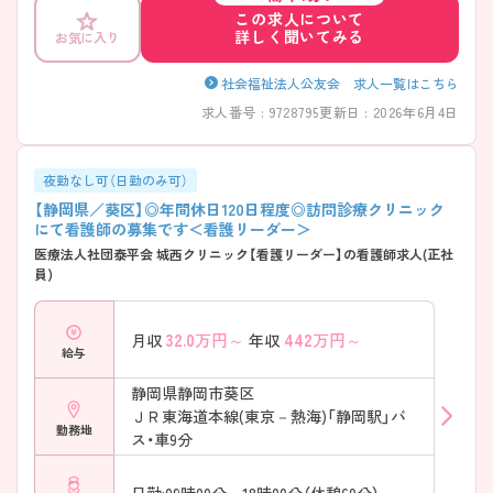
この求人について
詳しく聞いてみる
お気に入り
社会福祉法人公友会 求人一覧はこちら
求人番号 : 9728795
更新日 : 2026年6月4日
夜勤なし可（日勤のみ可）
【静岡県／葵区】◎年間休日120日程度◎訪問診療クリニック
にて看護師の募集です＜看護リーダー＞
医療法人社団泰平会 城西クリニック【看護リーダー】の看護師求人(正社
員)
32.0
万円～
442
万円～
月収
年収
給与
静岡県静岡市葵区
ＪＲ東海道本線(東京－熱海)「静岡駅」バ
勤務地
ス・車9分
日勤:09時00分～18時00分（休憩60分）