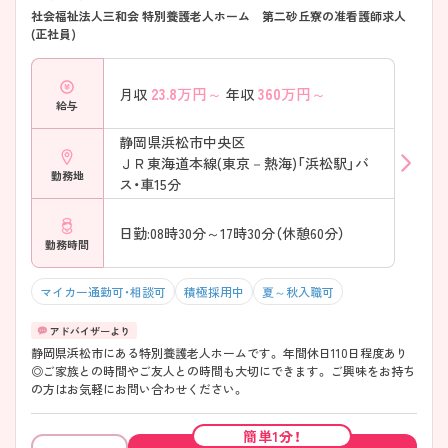
社会福祉法人三和会 特別養護老人ホーム 第二砂丘寮の准看護師求人
(正社員)
23.8
万円～
360
万円～
月収
年収
給与
静岡県浜松市中央区
ＪＲ東海道本線(東京－熱海)「浜松駅」バ
勤務地
ス・車15分
日勤:08時30分～17時30分（休憩60分）
勤務時間
マイカー通勤可・相談可
積極採用中
夏～秋入職可
静岡県浜松市にある特別養護老人ホームです。 年間休日110日程度あり
◎ご家族との時間やご友人との時間も大切にできます。 ご興味をお持ち
の方はお気軽にお問い合わせください。
簡単1分！