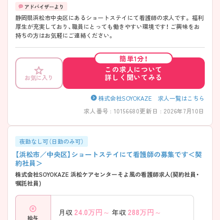
静岡県浜松市中央区にあるショートステイにて看護師の求人です。 福利
厚生が充実しており、職員にとっても働きやすい環境です！ ご興味をお
持ちの方はお気軽にご連絡ください。
簡単1分！
この求人について
詳しく聞いてみる
お気に入り
株式会社SOYOKAZE 求人一覧はこちら
求人番号 : 10156680
更新日 : 2026年7月10日
夜勤なし可（日勤のみ可）
【浜松市／中央区】ショートステイにて看護師の募集です＜契
約社員＞
株式会社SOYOKAZE 浜松ケアセンターそよ風の看護師求人(契約社員・
嘱託社員)
24.0
万円～
288
万円～
月収
年収
給与