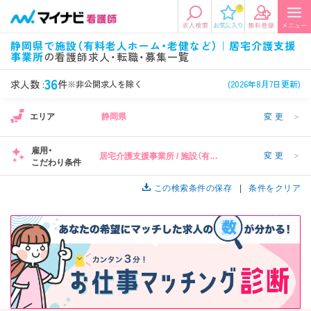
0
エリアから探す
希望の求人条件を選択
静岡県で施設（有料老人ホーム・老健など）｜居宅介護支援
事業所
の看護師求人・転職・募集一覧
エリアから探す
駅・路線から探す
条件項目の選択に戻る
36
求人数 :
件
※非公開求人を除く
(2026年8月7日更新)
北陸・信越
関東
資格
勤務形態
エリア
静岡県
変更
＞
看護師、准看護師など
常勤、夜勤なし可など
雇用・
変更
＞
居宅介護支援事業所 / 施設（有料
東海
関西
こだわり条件
施設形態
担当業務
1
老人ホーム・老健など）
病院、クリニック・診療所など
病棟、外来など
この検索条件の保存
条件をクリア
診察科目
こだわり条件
北海道・東北
中国・四国
美容外科、
未経験歓迎、
循環器内科など
土日祝休みなど
九州・沖縄
年収
雇用形態
年収500万円以上など
正社員、契約社員など