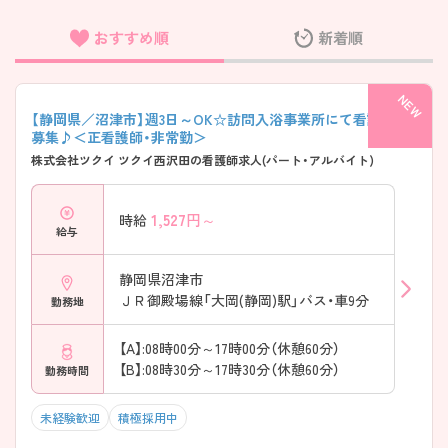
おすすめ順
新着順
フリーワード検索
【静岡県／沼津市】週3日～OK☆訪問入浴事業所にて看護師の
募集♪＜正看護師・非常勤＞
株式会社ツクイ ツクイ西沢田の看護師求人(パート・アルバイト)
1,527
円～
時給
給与
静岡県沼津市
ＪＲ御殿場線「大岡(静岡)駅」バス・車9分
勤務地
【A】:08時00分～17時00分（休憩60分）
【B】:08時30分～17時30分（休憩60分）
勤務時間
未経験歓迎
積極採用中