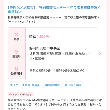
【静岡県／浜松市】 特別養護老人ホームにて准看護師募集＜
非常勤＞
社会福祉法人三和会 特別養護老人ホーム 第二砂丘寮の准看護師求人
(パート・アルバイト)
1,500
円～
時給
給与
静岡県浜松市中央区
ＪＲ東海道本線(東京－熱海)「浜松駅」バ
勤務地
ス・車15分
日勤:08時30分～17時30分（休憩60分）
勤務時間
マイカー通勤可・相談可
積極採用中
夏～秋入職可
静岡県浜松市にある特別養護老人ホームです。 日勤帯のみの勤務◎ご家
族との時間も大切にできます！ ご興味をお持ちの方はお気軽にお問い合
わせください。