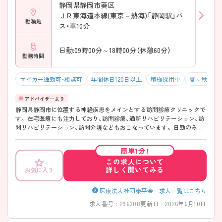
静岡県静岡市葵区
ＪＲ東海道本線(東京－熱海)「静岡駅」バ
勤務地
ス・車10分
日勤:09時00分～18時00分（休憩60分）
勤務時間
マイカー通勤可・相談可
年間休日120日以上
積極採用中
夏～秋入職
静岡県静岡市に位置する神経疾患をメインとする訪問診療クリニックで
す。 在宅医療にも注力しており、訪問診療、通所リハビリテーション、訪
問リハビリテーション、訪問介護などもおこなっています。 日勤のみの
勤務で、お仕事とプライベートとの両立が可能です。医療と介護の融合
を実践し、外来から在宅医療まで幅広くトータルな経験や知識を身につ
簡単1分！
けることができます。興味のある方は是非ご応募ください。
この求人について
詳しく聞いてみる
お気に入り
医療法人社団泰平会 求人一覧はこちら
求人番号 : 296308
更新日 : 2026年6月10日