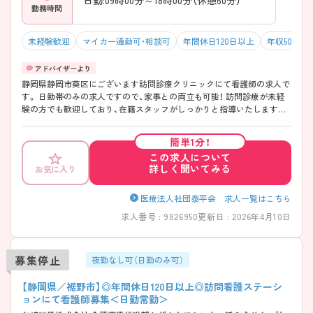
勤務時間
未経験歓迎
マイカー通勤可・相談可
年間休日120日以上
年収500万
静岡県静岡市葵区にございます訪問診療クリニックにて看護師の求人で
す。 日勤帯のみの求人ですので、家事との両立も可能！ 訪問診療が未経
験の方でも歓迎しており、在籍スタッフがしっかりと指導いたしますの
で安心してご就業いただけます◎ ご興味をお持ちの方はお気軽にお問
合せ下さい。
簡単1分！
この求人について
詳しく聞いてみる
お気に入り
医療法人社団泰平会 求人一覧はこちら
求人番号 : 9826950
更新日 : 2026年4月10日
募集停止
夜勤なし可（日勤のみ可）
【静岡県／裾野市】◎年間休日120日以上◎訪問看護ステーシ
ョンにて看護師募集＜日勤常勤＞