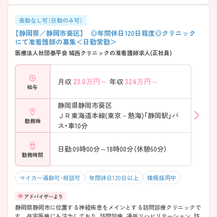
夜勤なし可（日勤のみ可）
【静岡県／静岡市葵区】 ◎年間休日120日程度◎クリニック
にて准看護師の募集＜日勤常勤＞
医療法人社団泰平会 城西クリニックの准看護師求人(正社員)
23.0
万円～
324
万円～
月収
年収
給与
静岡県静岡市葵区
ＪＲ東海道本線(東京－熱海)「静岡駅」バ
勤務地
ス・車10分
日勤:09時00分～18時00分（休憩60分）
勤務時間
マイカー通勤可・相談可
年間休日120日以上
積極採用中
静岡県静岡市に位置する神経疾患をメインとする訪問診療クリニックで
す。 在宅医療にも注力しており、訪問診療、通所リハビリテーション、訪