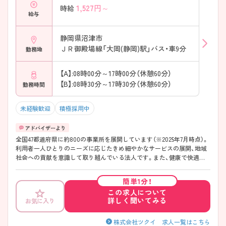
1,527
円～
時給
給与
静岡県沼津市
ＪＲ御殿場線「大岡(静岡)駅」バス・車9分
勤務地
【A】:08時00分～17時00分（休憩60分）
【B】:08時30分～17時30分（休憩60分）
勤務時間
未経験歓迎
積極採用中
全国47都道府県に約800の事業所を展開しています（※2025年7月時点）。
利用者一人ひとりのニーズに応じたきめ細やかなサービスの展開、地域
社会への貢献を意識して取り組んでいる法人です。また、健康で快適に
働ける環境づくりに力を入れており、労働環境の向上を通してサービス
の質の向上にも繋がるよう努めておられます。 ◆従業員一人ひとりが子
簡単1分！
育てと仕事を両立し、その能力を最大限に発揮できる職場づくりに励む
この求人について
「子育てサポート企業」として、2023年に「くるみん」の認定を受けまし
詳しく聞いてみる
お気に入り
た。 ・育児短時間勤務：お子さんが中学校に入学するまで、1日の勤務時間
を最短6時間に短縮できます。国の制度より長く利用できるのが特徴で
す。 ◆入社後は、初期研修をはじめ、OJT、オンデマンド研修など様々な
株式会社ツクイ 求人一覧はこちら