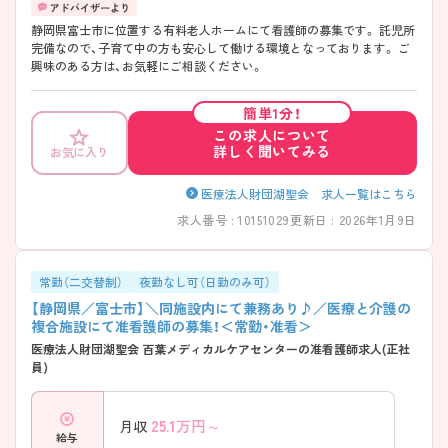
静岡県富士市に位置する有料老人ホームにて看護師の募集です。 託児所
完備なので、子育て中の方も安心して働ける環境となっております。 ご
興味のある方は、お気軽にご相談ください。
簡単1分！
この求人について
詳しく聞いてみる
お気に入り
医療法人財団湖聖会 求人一覧はこちら
求人番号 : 10151029
更新日 : 2026年1月9日
常勤（二交替制）
夜勤なし可（日勤のみ可）
【静岡県／富士市】＼同施設内にて兼務あり♪／医療と介護の
複合施設にて准看護師の募集！＜常勤・准看＞
医療法人財団湖聖会 百葉メディカルケアセンターの准看護師求人(正社
員)
25.1
万円～
月収
給与