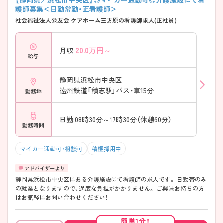
【静岡県／浜松市中央区】◎マイカー通勤可◎介護施設にて看
護師募集＜日勤常勤・正看護師＞
社会福祉法人公友会 ケアホーム三方原の看護師求人(正社員)
20.0
万円～
月収
給与
静岡県浜松市中央区
遠州鉄道「積志駅」バス・車15分
勤務地
日勤:08時30分～17時30分（休憩60分）
勤務時間
マイカー通勤可・相談可
積極採用中
静岡県浜松市中央区にある介護施設にて看護師の求人です。 日勤帯のみ
の就業となりますので、過度な負担がかかりません。 ご興味お持ちの方
はお気軽にお問い合わせください！
簡単1分！