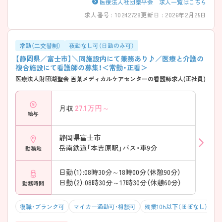
医療法人社団泰平会 求人一覧はこちら
求人番号 : 10242728
更新日 : 2026年2月25日
常勤（二交替制）
夜勤なし可（日勤のみ可）
【静岡県／富士市】＼同施設内にて兼務あり♪／医療と介護の
複合施設にて看護師の募集！＜常勤・正看＞
医療法人財団湖聖会 百葉メディカルケアセンターの看護師求人(正社員)
27.1
万円～
月収
給与
静岡県富士市
岳南鉄道「本吉原駅」バス・車9分
勤務地
日勤（1）:08時30分～18時00分（休憩90分）
日勤（2）:08時30分～17時30分（休憩60分）
勤務時間
復職・ブランク可
マイカー通勤可・相談可
残業10h以下（ほぼなし）