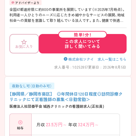
全国47都道府県に約800の事業所を展開しています（※2025年7月時点）。
利用者一人ひとりのニーズに応じたきめ細やかなサービスの展開、地域
社会への貢献を意識して取り組んでいる法人です。また、健康で快適に
働ける環境づくりに力を入れており、労働環境の向上を通してサービス
の質の向上にも繋がるよう努めておられます。 ◆従業員一人ひとりが子
簡単1分！
育てと仕事を両立し、その能力を最大限に発揮できる職場づくりに励む
この求人について
「子育てサポート企業」として、2023年に「くるみん」の認定を受けまし
詳しく聞いてみる
お気に入り
た。 ・育児短時間勤務：お子さんが中学校に入学するまで、1日の勤務時間
を最短6時間に短縮できます。国の制度より長く利用できるのが特徴で
す。 ◆入社後は、初期研修をはじめ、OJT、オンデマンド研修など様々な
株式会社ツクイ 求人一覧はこちら
研修プログラムを用意しています。社会人として、またツクイの一員と
求人番号 : 10252857
更新日 : 2026年8月5日
して着実にスキルアップできる環境です。
夜勤なし可（日勤のみ可）
【静岡県／静岡市葵区】 ◎年間休日120日程度◎訪問診療ク
リニックにて正看護師の募集＜日勤常勤＞
医療法人社団泰平会 城西クリニックの看護師求人(正社員)
23.5
万円～
324
万円～
月収
年収
給与