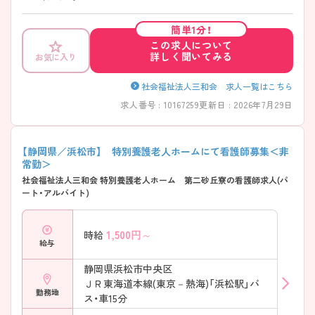
簡単1分！
この求人について
詳しく聞いてみる
お気に入り
社会福祉法人三和会 求人一覧はこちら
求人番号 : 10167259
更新日 : 2026年7月29日
【静岡県／浜松市】 特別養護老人ホームにて看護師募集＜非
常勤＞
社会福祉法人三和会 特別養護老人ホーム 第二砂丘寮の看護師求人(パ
ート・アルバイト)
1,500
円～
時給
給与
静岡県浜松市中央区
ＪＲ東海道本線(東京－熱海)「浜松駅」バ
勤務地
ス・車15分