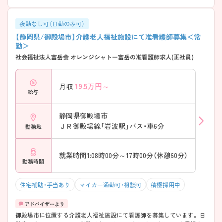
夜勤なし可（日勤のみ可）
【静岡県/御殿場市】介護老人福祉施設にて准看護師募集＜常
勤＞
社会福祉法人富岳会 オレンジシャトー富岳の准看護師求人(正社員)
19.5
万円～
月収
給与
静岡県御殿場市
ＪＲ御殿場線「岩波駅」バス・車6分
勤務地
就業時間1:08時00分～17時00分（休憩60分）
勤務時間
住宅補助・手当あり
マイカー通勤可・相談可
積極採用中
御殿場市に位置する介護老人福祉施設にて看護師を募集しています。 日