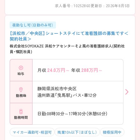
研修プログラムを用意しています。社会人として、またツクイの一員と
求人番号 : 10252860
更新日 : 2026年8月5日
して着実にスキルアップできる環境です。
夜勤なし可（日勤のみ可）
【浜松市／中央区】ショートステイにて准看護師の募集です＜
契約社員＞
株式会社SOYOKAZE 浜松ケアセンターそよ風の准看護師求人(契約社
員・嘱託社員)
24.0
万円～
288
万円～
月収
年収
給与
静岡県浜松市中央区
遠州鉄道「曳馬駅」バス・車12分
勤務地
日勤:08時30分～17時30分（休憩60分）
勤務時間
マイカー通勤可・相談可
残業10h以下（ほぼなし）
積極採用中