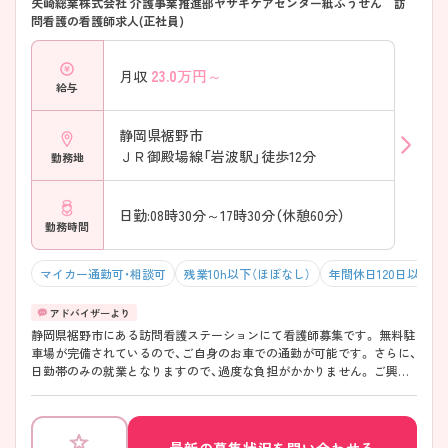
矢崎総業株式会社 介護事業推進部ヤザキケアセンター紙ふうせん 訪
問看護の看護師求人(正社員)
23.0
万円～
月収
給与
静岡県裾野市
ＪＲ御殿場線「岩波駅」徒歩12分
勤務地
日勤:08時30分～17時30分（休憩60分）
勤務時間
マイカー通勤可・相談可
残業10h以下（ほぼなし）
年間休日120日以上
静岡県裾野市にある訪問看護ステーションにて看護師募集です。 無料駐
車場が完備されているので、ご自身のお車での通勤が可能です。 さらに、
日勤帯のみの就業となりますので、過度な負担がかかりません。 ご興味
のある方はお気軽にお問い合わせください。