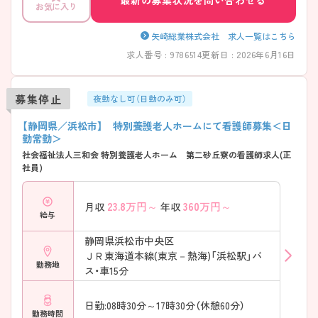
最新の募集状況を問い合わせる
お気に入り
矢崎総業株式会社 求人一覧はこちら
求人番号 : 9786514
更新日 : 2026年6月16日
募集停止
夜勤なし可（日勤のみ可）
【静岡県／浜松市】 特別養護老人ホームにて看護師募集＜日
勤常勤＞
社会福祉法人三和会 特別養護老人ホーム 第二砂丘寮の看護師求人(正
社員)
23.8
万円～
360
万円～
月収
年収
給与
静岡県浜松市中央区
ＪＲ東海道本線(東京－熱海)「浜松駅」バ
勤務地
ス・車15分
日勤:08時30分～17時30分（休憩60分）
勤務時間