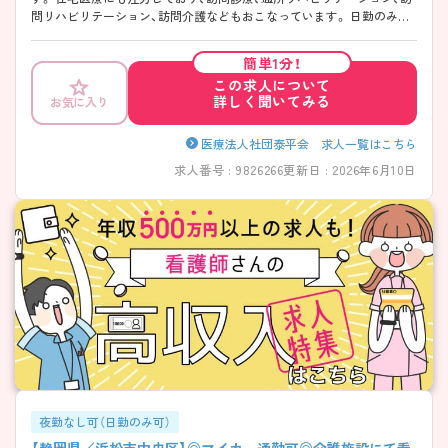
問リハビリテーション、訪問介護などもおこなっています。 日勤のみの
勤務で、お仕事とプライベートとの両立が可能です。医療と介護の融合
を実践し、外来から在宅医療まで幅広くトータルな経験や知識を身につ
簡単1分！
けることができます。興味のある方は是非ご応募ください。
この求人について
詳しく聞いてみる
お気に入り
医療法人社団泰平会 求人一覧はこちら
求人番号 : 9826266
更新日 : 2026年6月10日
夜勤なし可（日勤のみ可）