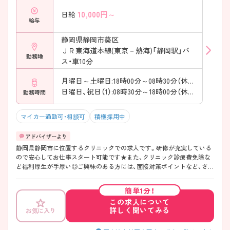
10,000
円～
日給
給与
静岡県静岡市葵区
ＪＲ東海道本線(東京－熱海)「静岡駅」バ
勤務地
ス・車10分
月曜日～土曜日:18時00分～08時30分（休憩120分）
日曜日、祝日（1）:08時30分～18時00分（休憩60分）
勤務時間
マイカー通勤可・相談可
積極採用中
静岡県静岡市に位置するクリニックでの求人です。研修が充実している
ので安心してお仕事スタート可能です★また、クリニック診療費免除な
ど福利厚生が手厚い◎ご興味のある方には、面接対策ポイントなど、さら
に詳細をご案内しますのでお気軽にご相談ください！
簡単1分！
この求人について
詳しく聞いてみる
お気に入り