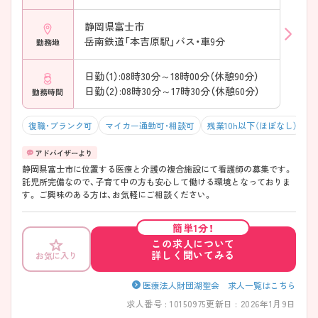
静岡県富士市
岳南鉄道「本吉原駅」バス・車9分
勤務地
日勤（1）:08時30分～18時00分（休憩90分）
日勤（2）:08時30分～17時30分（休憩60分）
勤務時間
復職・ブランク可
マイカー通勤可・相談可
残業10h以下（ほぼなし）
静岡県富士市に位置する医療と介護の複合施設にて看護師の募集です。
託児所完備なので、子育て中の方も安心して働ける環境となっておりま
す。 ご興味のある方は、お気軽にご相談ください。
簡単1分！
この求人について
詳しく聞いてみる
お気に入り
医療法人財団湖聖会 求人一覧はこちら
求人番号 : 10150975
更新日 : 2026年1月9日