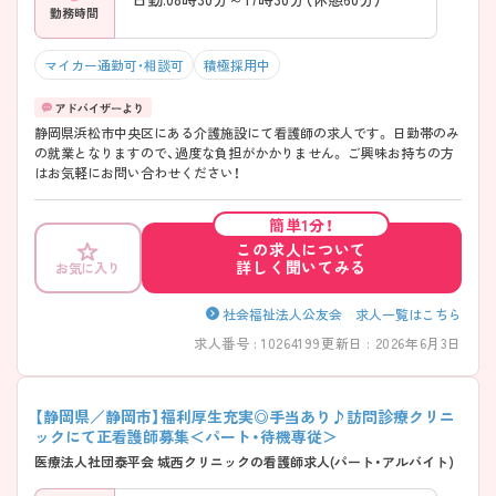
勤務時間
マイカー通勤可・相談可
積極採用中
静岡県浜松市中央区にある介護施設にて看護師の求人です。 日勤帯のみ
の就業となりますので、過度な負担がかかりません。 ご興味お持ちの方
はお気軽にお問い合わせください！
簡単1分！
この求人について
詳しく聞いてみる
お気に入り
社会福祉法人公友会 求人一覧はこちら
求人番号 : 10264199
更新日 : 2026年6月3日
【静岡県／静岡市】福利厚生充実◎手当あり♪訪問診療クリニ
ックにて正看護師募集＜パート・待機専従＞
医療法人社団泰平会 城西クリニックの看護師求人(パート・アルバイト)