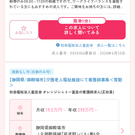
勤帯のみ08:00～17:00の勤務ですので、ワークライフバランスを重視さ
れている方にもおすすめの求人です。 ご興味をお持ちの方には、詳細の
情報や面接のポイントをお伝えしますのでお気軽にお問い合わせくださ
い。
簡単1分！
この求人について
詳しく聞いてみる
お気に入り
社会福祉法人富岳会 求人一覧はこちら
求人番号 : 9838866
更新日 : 2026年6月30日
夜勤なし可（日勤のみ可）
【静岡県/御殿場市】介護老人福祉施設にて看護師募集＜常勤
＞
社会福祉法人富岳会 オレンジシャトー富岳の看護師求人(正社員)
19.2
万円～
295
万円～
月収
年収
給与
静岡県御殿場市
ＪＲ御殿場線「岩波駅」バス・車6分
勤務地