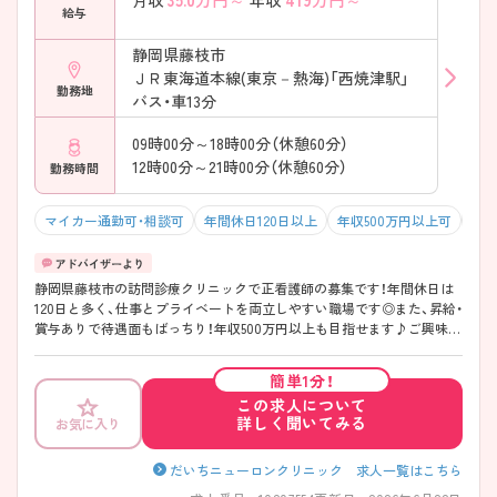
月収
年収
給与
静岡県藤枝市
ＪＲ東海道本線(東京－熱海)「西焼津駅」
勤務地
バス・車13分
09時00分～18時00分（休憩60分）
12時00分～21時00分（休憩60分）
勤務時間
マイカー通勤可・相談可
年間休日120日以上
年収500万円以上可
オ
静岡県藤枝市の訪問診療クリニックで正看護師の募集です！年間休日は
120日と多く、仕事とプライベートを両立しやすい職場です◎また、昇給・
賞与ありで待遇面もばっちり！年収500万円以上も目指せます♪ご興味の
ある方は面接ポイントをお伝えしますので、お気軽にご連絡ください！
簡単1分！
この求人について
詳しく聞いてみる
お気に入り
だいちニューロンクリニック 求人一覧はこちら