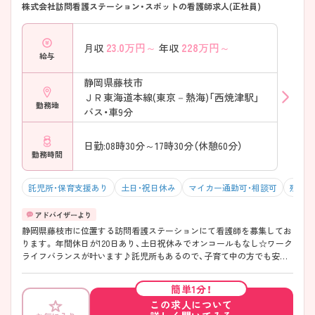
株式会社訪問看護ステーション・スポットの看護師求人(正社員)
23.0
万円～
228
万円～
月収
年収
給与
静岡県藤枝市
ＪＲ東海道本線(東京－熱海)「西焼津駅」
勤務地
バス・車9分
日勤:08時30分～17時30分（休憩60分）
勤務時間
託児所・保育支援あり
土日・祝日休み
マイカー通勤可・相談可
残業1
静岡県藤枝市に位置する訪問看護ステーションにて看護師を募集してお
ります。 年間休日が120日あり、土日祝休みでオンコールもなし☆ワーク
ライフバランスが叶います♪託児所もあるので、子育て中の方でも安心
して働ける環境です◎ ご興味をお持ちの方には、詳細の情報や面接のポ
イントをお伝えしますのでお気軽にお問い合わせください。
簡単1分！
この求人について