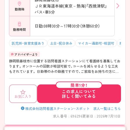
ＪＲ東海道本線(東京－熱海)「西焼津駅」
勤務地
バス・車9分
日勤:08時30分～17時30分（休憩60分）
勤務時間
託児所・保育支援あり
土日・祝日休み
マイカー通勤可・相談可
残業1
静岡県藤枝市に位置する訪問看護ステーションにて看護師を募集してお
ります。オンコールの回数が相談可能で、コールを減らせるような工夫
もされています。 日勤帯のみの勤務ですので、ご家庭をお持ちの方にも
おすすめ♪家事との両立が可能です！ご興味をお持ちの方には、詳細の情
報や面接のポイントをお伝えしますのでお気軽にお問い合わせくださ
簡単1分！
い。
この求人について
詳しく聞いてみる
お気に入り
株式会社訪問看護ステーション・スポット 求人一覧はこちら
求人番号 : 696296
更新日 : 2026年7月10日