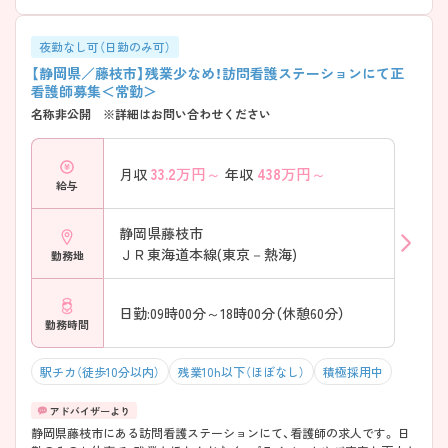
夜勤なし可（日勤のみ可）
【静岡県／藤枝市】残業少なめ！訪問看護ステーションにて正
看護師募集＜常勤＞
名称非公開 ※詳細はお問い合わせください
33.2
万円～
438
万円～
月収
年収
給与
静岡県藤枝市
ＪＲ東海道本線(東京－熱海)
勤務地
日勤:09時00分～18時00分（休憩60分）
勤務時間
駅チカ（徒歩10分以内）
残業10h以下（ほぼなし）
積極採用中
静岡県藤枝市にある訪問看護ステーションにて、看護師の求人です。 日