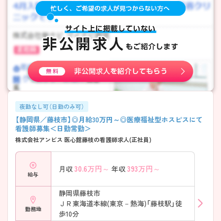
夜勤なし可（日勤のみ可）
【静岡県／藤枝市】◎月給30万円～◎医療福祉型ホスピスにて
看護師募集＜日勤常勤＞
株式会社アンビス 医心館藤枝の看護師求人(正社員)
30.6
万円～
393
万円～
月収
年収
給与
静岡県藤枝市
ＪＲ東海道本線(東京－熱海)「藤枝駅」徒
勤務地
歩10分