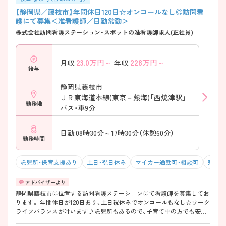
【静岡県／藤枝市】年間休日120日☆オンコールなし◎訪問看
護にて募集＜准看護師／日勤常勤＞
株式会社訪問看護ステーション・スポットの准看護師求人(正社員)
23.0
万円～
228
万円～
月収
年収
給与
静岡県藤枝市
ＪＲ東海道本線(東京－熱海)「西焼津駅」
勤務地
バス・車9分
日勤:08時30分～17時30分（休憩60分）
勤務時間
託児所・保育支援あり
土日・祝日休み
マイカー通勤可・相談可
残業1
静岡県藤枝市に位置する訪問看護ステーションにて看護師を募集してお
ります。 年間休日が120日あり、土日祝休みでオンコールもなし☆ワーク
ライフバランスが叶います♪託児所もあるので、子育て中の方でも安心
して働ける環境です◎ ご興味をお持ちの方には、詳細の情報や面接のポ