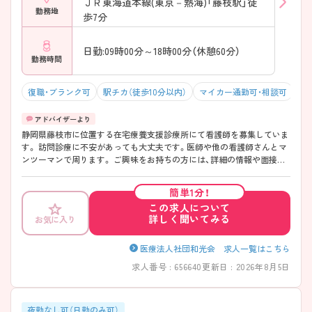
ＪＲ東海道本線(東京－熱海)「藤枝駅」徒
勤務地
歩7分
日勤:09時00分～18時00分（休憩60分）
勤務時間
復職・ブランク可
駅チカ（徒歩10分以内）
マイカー通勤可・相談可
年
静岡県藤枝市に位置する在宅療養支援診療所にて看護師を募集していま
す。 訪問診療に不安があっても大丈夫です。医師や他の看護師さんとマ
ンツーマンで周ります。 ご興味をお持ちの方には、詳細の情報や面接の
ポイントをお伝えしますのでお気軽にお問い合わせください。
簡単1分！
この求人について
詳しく聞いてみる
お気に入り
医療法人社団和光会 求人一覧はこちら
求人番号 : 656640
更新日 : 2026年8月5日
夜勤なし可（日勤のみ可）