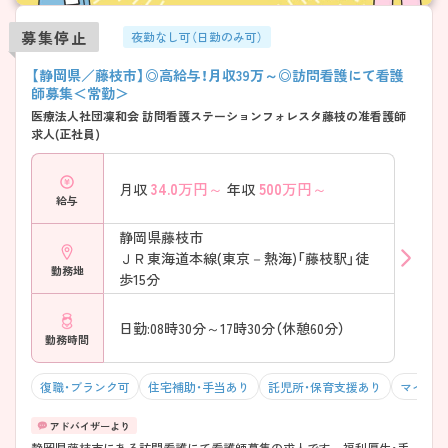
募集停止
夜勤なし可（日勤のみ可）
【静岡県／藤枝市】◎高給与！月収39万～◎訪問看護にて看護
師募集＜常勤＞
医療法人社団凜和会 訪問看護ステーションフォレスタ藤枝の准看護師
求人(正社員)
34.0
万円～
500
万円～
月収
年収
給与
静岡県藤枝市
ＪＲ東海道本線(東京－熱海)「藤枝駅」徒
勤務地
歩15分
日勤:08時30分～17時30分（休憩60分）
勤務時間
復職・ブランク可
住宅補助・手当あり
託児所・保育支援あり
マイカー
静岡県藤枝市にある訪問看護にて看護師募集の求人です。 福利厚生・手