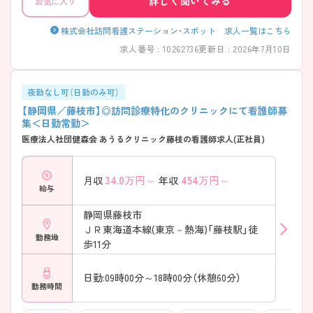
詳しく聞いてみる
お気に入り
株式会社訪問看護ステーション・スポット 求人一覧はこちら
求人番号 : 10262736
更新日 : 2026年7月10日
夜勤なし可（日勤のみ可）
【静岡県／藤枝市】◎訪問診療特化のクリニックにて看護師募
集＜日勤常勤＞
医療法人社団健森会 あうるクリニック藤枝の看護師求人(正社員)
34.0
万円～
454
万円～
月収
年収
給与
静岡県藤枝市
ＪＲ東海道本線(東京－熱海)「藤枝駅」徒
勤務地
歩11分
日勤:09時00分～18時00分（休憩60分）
勤務時間