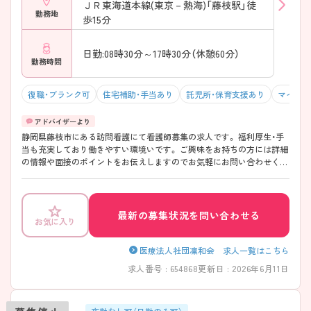
ＪＲ東海道本線(東京－熱海)「藤枝駅」徒
勤務地
歩15分
日勤:08時30分～17時30分（休憩60分）
勤務時間
復職・ブランク可
住宅補助・手当あり
託児所・保育支援あり
マイカー
静岡県藤枝市にある訪問看護にて看護師募集の求人です。 福利厚生・手
当も充実しており働きやすい環境いです。 ご興味をお持ちの方には詳細
の情報や面接のポイントをお伝えしますのでお気軽にお問い合わせくだ
さい。
最新の募集状況を問い合わせる
お気に入り
医療法人社団凜和会 求人一覧はこちら
求人番号 : 654868
更新日 : 2026年6月11日