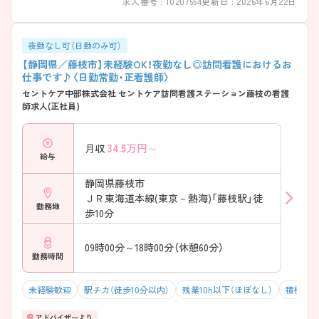
求人番号 : 10207554
更新日 : 2026年6月22日
夜勤なし可（日勤のみ可）
【静岡県／藤枝市】未経験OK！夜勤なし◎訪問看護におけるお
仕事です♪〈日勤常勤・正看護師〉
セントケア中部株式会社 セントケア訪問看護ステーション藤枝の看護
師求人(正社員)
34.5
万円～
月収
給与
静岡県藤枝市
ＪＲ東海道本線(東京－熱海)「藤枝駅」徒
勤務地
歩10分
09時00分～18時00分（休憩60分）
勤務時間
未経験歓迎
駅チカ（徒歩10分以内）
残業10h以下（ほぼなし）
積極採