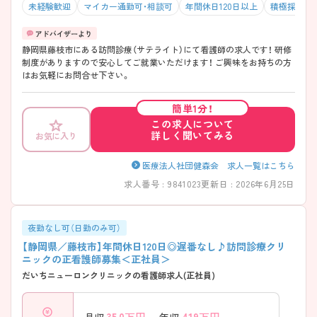
未経験歓迎
マイカー通勤可・相談可
年間休日120日以上
積極採用中
静岡県藤枝市にある訪問診療（サテライト）にて看護師の求人です！ 研修
制度がありますので安心してご就業いただけます！ ご興味をお持ちの方
はお気軽にお問合せ下さい。
簡単1分！
この求人について
詳しく聞いてみる
お気に入り
医療法人社団健森会 求人一覧はこちら
求人番号 : 9841023
更新日 : 2026年6月25日
夜勤なし可（日勤のみ可）
【静岡県／藤枝市】年間休日120日◎遅番なし♪訪問診療クリ
ニックの正看護師募集＜正社員＞
だいちニューロンクリニックの看護師求人(正社員)
35.0
万円～
419
万円～