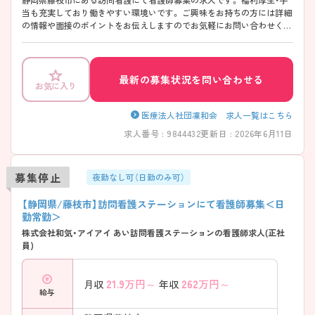
当も充実しており働きやすい環境いです。 ご興味をお持ちの方には詳細
の情報や面接のポイントをお伝えしますのでお気軽にお問い合わせくだ
さい。
最新の募集状況を問い合わせる
お気に入り
医療法人社団凜和会 求人一覧はこちら
求人番号 : 9844432
更新日 : 2026年6月11日
募集停止
夜勤なし可（日勤のみ可）
【静岡県/藤枝市】訪問看護ステーションにて看護師募集＜日
勤常勤＞
株式会社和気・アイアイ あい訪問看護ステーションの看護師求人(正社
員)
21.9
万円～
262
万円～
月収
年収
給与