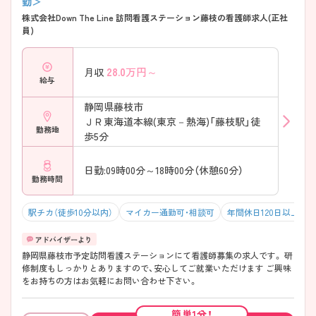
勤＞
株式会社Down The Line 訪問看護ステーション藤枝の看護師求人(正社
員)
28.0
万円～
月収
給与
静岡県藤枝市
ＪＲ東海道本線(東京－熱海)「藤枝駅」徒
勤務地
歩5分
日勤:09時00分～18時00分（休憩60分）
勤務時間
駅チカ（徒歩10分以内）
マイカー通勤可・相談可
年間休日120日以上
静岡県藤枝市予定訪問看護ステーションにて看護師募集の求人です。 研
修制度もしっかりとありますので、安心してご就業いただけます ご興味
をお持ちの方はお気軽にお問い合わせ下さい。
簡単1分！