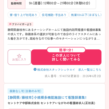
9h（遅番）:12時00分～21時00分（休憩60分）
勤務時間
寮・借り上げ社宅あり
住宅補助・手当あり
残業10h以下（ほぼなし）
年
静岡県藤枝市にあるナーシングホームにて施設内訪問看護の看護師募集
の求人です。 勤務体系の選択が可能なので自分のライフスタイルにあっ
た働き方ができ、高給与なので仕事へのモチベーションにつながりま
す。今後も施設を複数展開予定なので、管理職のポストに就くチャンス
も豊富です。 また、福利厚生が整っており、長期的に勤務可能な環境が整
簡単1分！
っております。ご興味をお持ちの方は、お気軽にお問い合わせください。
この求人について
詳しく聞いてみる
お気に入り
株式会社スタッフシュウエイ 求人一覧はこちら
求人番号 : 9740758
更新日 : 2026年6月2日
夜勤なし可（日勤のみ可）
【静岡県/藤枝市】小規模多機能施設にて看護師募集！
セントケア中部株式会社 セントケアいながわの看護師求人(正社員)