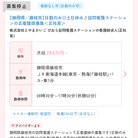
募集停止
夜勤なし可（日勤のみ可）
【静岡県／藤枝市】日勤のみ◎土日休み♪訪問看護ステーショ
ンの正看護師募集＜正社員＞
株式会社とやまかいご びおら訪問看護ステーションの看護師求人(正社
員)
29.0
万円～
月収
給与
静岡県藤枝市
ＪＲ東海道本線(東京－熱海)「藤枝駅」バ
勤務地
ス・車7分
08時30分～17時30分（休憩60分）
勤務時間
マイカー通勤可・相談可
残業10h以下（ほぼなし）
静岡県藤枝市の訪問看護ステーションで正看護師の募集です！日勤のみ
のお仕事で17時30分終業！残業も月平均10時間程度なので、お仕事終わり