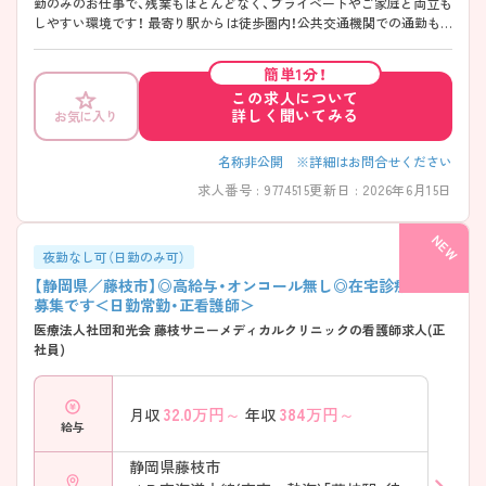
勤のみのお仕事で、残業もほとんどなく、プライベートやご家庭と両立も
しやすい環境です！ 最寄り駅からは徒歩圏内！公共交通機関での通勤も
楽々です◎ ご興味をお持ちの方はお気軽にお問い合わせください。
簡単1分！
この求人について
詳しく聞いてみる
お気に入り
名称非公開 ※詳細はお問合せください
求人番号 : 9774515
更新日 : 2026年6月15日
夜勤なし可（日勤のみ可）
【静岡県／藤枝市】◎高給与・オンコール無し◎在宅診療での
募集です＜日勤常勤・正看護師＞
医療法人社団和光会 藤枝サニーメディカルクリニックの看護師求人(正
社員)
32.0
万円～
384
万円～
月収
年収
給与
静岡県藤枝市