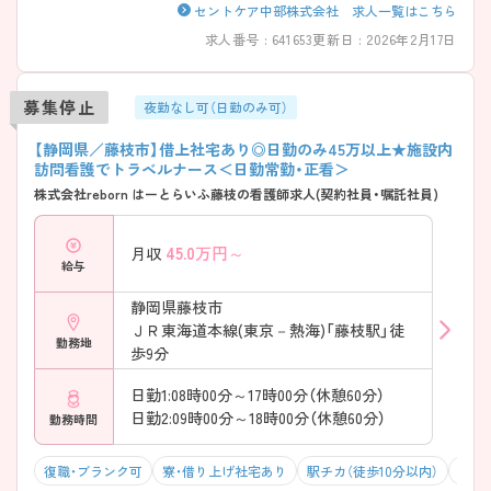
セントケア中部株式会社 求人一覧はこちら
求人番号 : 641653
更新日 : 2026年2月17日
募集停止
夜勤なし可（日勤のみ可）
【静岡県／藤枝市】借上社宅あり◎日勤のみ45万以上★施設内
訪問看護でトラベルナース＜日勤常勤・正看＞
株式会社reborn はーとらいふ藤枝の看護師求人(契約社員・嘱託社員)
45.0
万円～
月収
給与
静岡県藤枝市
ＪＲ東海道本線(東京－熱海)「藤枝駅」徒
勤務地
歩9分
日勤1:08時00分～17時00分（休憩60分）
日勤2:09時00分～18時00分（休憩60分）
勤務時間
復職・ブランク可
寮・借り上げ社宅あり
駅チカ（徒歩10分以内）
マイ