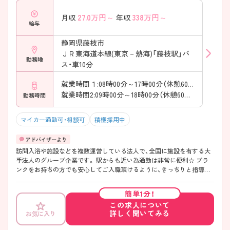
27.0
万円～
338
万円～
月収
年収
給与
静岡県藤枝市
ＪＲ東海道本線(東京－熱海)「藤枝駅」バ
勤務地
ス・車10分
就業時間１:08時00分～17時00分（休憩60分）
就業時間2:09時00分～18時00分（休憩60分）
勤務時間
マイカー通勤可・相談可
積極採用中
訪問入浴や施設などを複数運営している法人で、全国に施設を有する大
手法人のグループ企業です。 駅からも近い為通勤は非常に便利☆ ブラ
ンクをお持ちの方でも安心してご入職頂けるように、きっちりと指導も
行っています。 施設経験の無い方でも活躍していらっしゃいますので、
少しでも興味をお持ちの方はお気軽にご連絡下さいませ。
簡単1分！
この求人について
詳しく聞いてみる
お気に入り