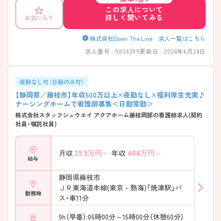
この求人について
詳しく聞いてみる
お気に入り
株式会社Down The Line 求人一覧はこちら
求人番号 : 9834299
更新日 : 2026年6月24日
夜勤なし可（日勤のみ可）
【静岡県／藤枝市】年収500万以上×夜勤なし×福利厚生充実♪
ナーシングホームで看護師募集＜日勤常勤＞
株式会社スタッフシュウエイ アクアホーム藤枝岡部の看護師求人(契約
社員・嘱託社員)
29.5
万円～
404
万円～
月収
年収
給与
静岡県藤枝市
ＪＲ東海道本線(東京－熱海)「焼津駅」バ
勤務地
ス・車11分
9h（早番）:06時00分～15時00分（休憩60分）