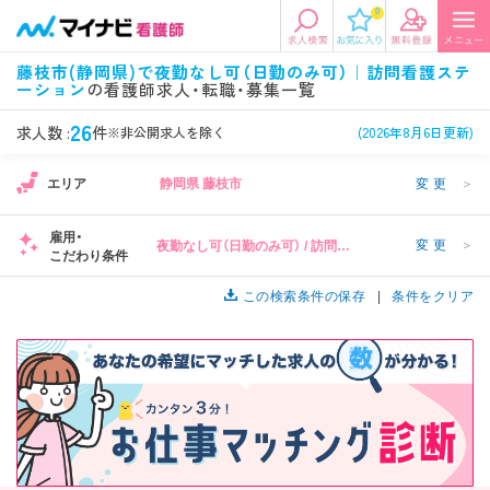
0
エリアから探す
希望の求人条件を選択
藤枝市(静岡県)で夜勤なし可（日勤のみ可）｜訪問看護ステ
ーション
の看護師求人・転職・募集一覧
エリアから探す
駅・路線から探す
条件項目の選択に戻る
26
求人数 :
件
※非公開求人を除く
(2026年8月6日更新)
北陸・信越
関東
資格
勤務形態
エリア
静岡県 藤枝市
変更
＞
看護師、准看護師など
常勤、夜勤なし可など
雇用・
変更
＞
夜勤なし可（日勤のみ可） / 訪問看
東海
関西
こだわり条件
施設形態
担当業務
護ステーション
病院、クリニック・診療所など
病棟、外来など
この検索条件の保存
条件をクリア
診察科目
こだわり条件
北海道・東北
中国・四国
美容外科、
未経験歓迎、
循環器内科など
土日祝休みなど
九州・沖縄
年収
雇用形態
年収500万円以上など
正社員、契約社員など