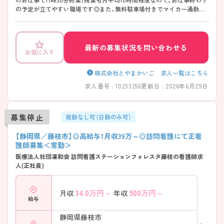
の予定が立てやすい職場です◎また、無料駐車場付きでマイカー通勤が
可能なのもうれしいポイント♪ご興味のある方は面接ポイントをお伝え
しますのでお気軽にご連絡ください！
最新の募集状況を問い合わせる
お気に入り
株式会社とやまかいご 求人一覧はこちら
求人番号 : 10233256
更新日 : 2026年6月29日
募集停止
夜勤なし可（日勤のみ可）
【静岡県／藤枝市】◎高給与！月収39万～◎訪問看護にて正看
護師募集＜常勤＞
医療法人社団凜和会 訪問看護ステーションフォレスタ藤枝の看護師求
人(正社員)
34.0
万円～
500
万円～
月収
年収
給与
静岡県藤枝市