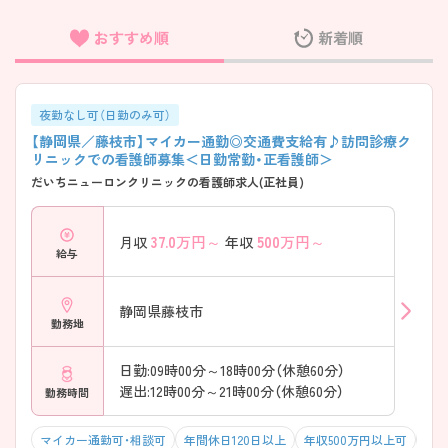
おすすめ順
新着順
フリーワード検索
夜勤なし可（日勤のみ可）
【静岡県／藤枝市】マイカー通勤◎交通費支給有♪訪問診療ク
リニックでの看護師募集＜日勤常勤・正看護師＞
だいちニューロンクリニックの看護師求人(正社員)
37.0
万円～
500
万円～
月収
年収
給与
静岡県藤枝市
勤務地
日勤:09時00分～18時00分（休憩60分）
遅出:12時00分～21時00分（休憩60分）
勤務時間
マイカー通勤可・相談可
年間休日120日以上
年収500万円以上可
オ