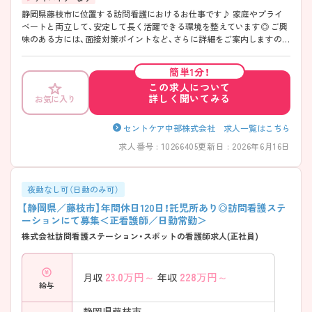
静岡県藤枝市に位置する訪問看護におけるお仕事です♪ 家庭やプライ
ベートと両立して、安定して長く活躍できる環境を整えています◎ ご興
味のある方には、面接対策ポイントなど、さらに詳細をご案内しますので
お気軽にご相談ください！
簡単1分！
この求人について
詳しく聞いてみる
お気に入り
セントケア中部株式会社 求人一覧はこちら
求人番号 : 10266405
更新日 : 2026年6月16日
夜勤なし可（日勤のみ可）
【静岡県／藤枝市】年間休日120日！託児所あり◎訪問看護ステ
ーションにて募集＜正看護師／日勤常勤＞
株式会社訪問看護ステーション・スポットの看護師求人(正社員)
23.0
万円～
228
万円～
月収
年収
給与
静岡県藤枝市