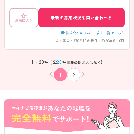
す。（2025年4月より土日固定休みに変わります！）利用者様一人ひとりと
丁寧に向き合い、たくさんの「ありがとう」が生まれるやりがいのある職
場です。興味をお持ちの方はお気軽にお問い合わせ下さい！
最新の募集状況を問い合わせる
お気に入り
株式会社ASCare 求人一覧はこちら
求人番号 : 9762112
更新日 : 2026年8月6日
1 ~ 20件 (全
26
件
)
※非公開求人は除く
1
2
該当件数
条件を
検索する
クリア
件