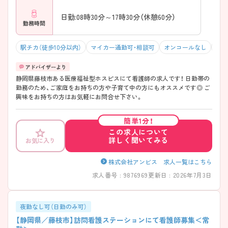
日勤:08時30分～17時30分（休憩60分）
勤務時間
駅チカ（徒歩10分以内）
マイカー通勤可・相談可
オンコールなし
積極
静岡県藤枝市ある医療福祉型ホスピスにて看護師の求人です！ 日勤帯の
勤務のため、ご家庭をお持ちの方や子育て中の方にもオススメです◎ ご
興味をお持ちの方はお気軽にお問合せ下さい。
簡単1分！
この求人について
詳しく聞いてみる
お気に入り
株式会社アンビス 求人一覧はこちら
求人番号 : 9876969
更新日 : 2026年7月3日
夜勤なし可（日勤のみ可）
【静岡県／藤枝市】訪問看護ステーションにて看護師募集＜常