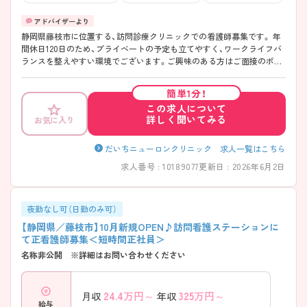
静岡県藤枝市に位置する、訪問診療クリニックでの看護師募集です。 年
間休日120日のため、プライベートの予定も立てやすく、ワークライフバ
ランスを整えやすい環境でございます。ご興味のある方はご面接のポイ
ントをお伝えいたしますので、お気軽にご相談ください。
簡単1分！
この求人について
詳しく聞いてみる
お気に入り
だいちニューロンクリニック 求人一覧はこちら
求人番号 : 10189077
更新日 : 2026年6月2日
夜勤なし可（日勤のみ可）
【静岡県／藤枝市】10月新規OPEN♪訪問看護ステーションに
て正看護師募集＜短時間正社員＞
名称非公開 ※詳細はお問い合わせください
24.4
万円～
325
万円～
月収
年収
給与