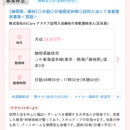
募集停止
夜勤なし可（日勤のみ可）
【静岡県／藤枝】◎日勤◎日曜固定休暇◎訪問入浴にて准看護
師募集＜常勤＞
株式会社ASCare アスケア訪問入浴藤枝の准看護師求人(正社員)
24.8
万円～
月収
給与
静岡県藤枝市
ＪＲ東海道本線(東京－熱海)「藤枝駅」徒
勤務地
歩3分
日勤:08時30分～17時30分（休憩60分）
勤務時間
未経験歓迎
駅チカ（徒歩10分以内）
マイカー通勤可・相談可
オンコー
訪問入浴を中心に幅広いサービスを展開する大手法人が母体です。充実
した教育・研修体制が整っており、スキルアップが目指せます。社員の仲
も良く、アットホームな雰囲気も自慢です。週休2日制（日曜＋平日）で残
業が少なめのため、ワークライフバランスを重視した働き方ができま