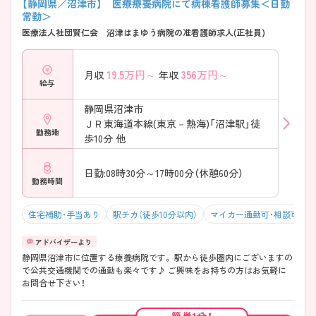
【静岡県／沼津市】 医療療養病院にて病棟看護師募集＜日勤
常勤＞
医療法人社団賢仁会 沼津はまゆう病院の准看護師求人(正社員)
19.5
万円～
356
万円～
月収
年収
給与
静岡県沼津市
ＪＲ東海道本線(東京－熱海)「沼津駅」徒
勤務地
歩10分 他
日勤:08時30分～17時00分（休憩60分）
勤務時間
住宅補助・手当あり
駅チカ（徒歩10分以内）
マイカー通勤可・相談可
静岡県沼津市に位置する療養病院です。 駅から徒歩圏内にございますの
で公共交通機関での通勤も楽々です♪ ご興味をお持ちの方はお気軽に
お問合せ下さい！