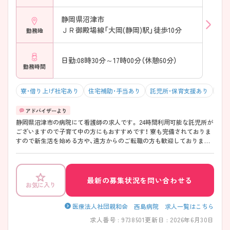
静岡県沼津市
ＪＲ御殿場線「大岡(静岡)駅」徒歩10分
勤務地
日勤:08時30分～17時00分（休憩60分）
勤務時間
寮・借り上げ社宅あり
住宅補助・手当あり
託児所・保育支援あり
土日
静岡県沼津市の病院にて看護師の求人です。 24時間利用可能な託児所が
ございますので子育て中の方にもおすすめです！ 寮も完備されておりま
すので新生活を始める方や、遠方からのご転職の方も歓迎しております
♪ ご興味をお持ちの方はお気軽にお問合せ下さい！
最新の募集状況を問い合わせる
お気に入り
医療法人社団親和会 西島病院 求人一覧はこちら
求人番号 : 9738501
更新日 : 2026年6月30日