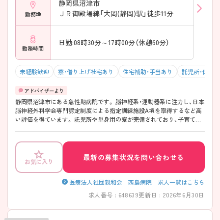
静岡県沼津市
ＪＲ御殿場線「大岡(静岡)駅」徒歩11分
勤務地
日勤:08時30分～17時00分（休憩60分）
勤務時間
未経験歓迎
寮・借り上げ社宅あり
住宅補助・手当あり
託児所・保育
静岡県沼津市にある急性期病院です。 脳神経系・運動器系に注力し、日本
脳神経外科学会専門認定制度による指定訓練施設A項を取得するなど高
い評価を得ています。 託児所や単身用の寮が完備されており、子育て中
の方や遠方から引っ越される方も安心して働くことができます。 ご興味
お持ちの方には、面接対策ポイントなど、さらに詳細をお話しいたします
のでお気軽にご相談ください。
最新の募集状況を問い合わせる
お気に入り
医療法人社団親和会 西島病院 求人一覧はこちら
求人番号 : 648639
更新日 : 2026年6月30日