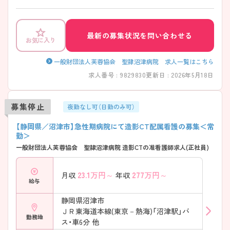
点・ご不明点等ございましたらお気軽にお申しつけくださいませ。
最新の募集状況を問い合わせる
お気に入り
一般財団法人芙蓉協会 聖隷沼津病院 求人一覧はこちら
求人番号 : 9829830
更新日 : 2026年5月18日
募集停止
夜勤なし可（日勤のみ可）
【静岡県／沼津市】急性期病院にて造影CT配属看護の募集＜常
勤＞
一般財団法人芙蓉協会 聖隷沼津病院 造影CTの准看護師求人(正社員)
23.1
万円～
277
万円～
月収
年収
給与
静岡県沼津市
ＪＲ東海道本線(東京－熱海)「沼津駅」バ
勤務地
ス・車6分 他