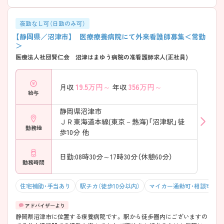
急性期医療に携わりながらスキルアップを目指せます♪
――――――――――――――― ■ 教育体制充実で安心スタート♪
――――――――――――――― 経験に合わせて成長できるサポート
夜勤なし可（日勤のみ可）
体制があります。 ・入職時オリエンテーションを実施 ・プリセプター制
【静岡県／沼津市】 医療療養病院にて外来看護師募集＜常勤
度やフォロー体制あり ・院内外研修への参加をサポート → 経験の浅い
＞
方やブランクのある方も安心です♪ ―――――――――――――――
医療法人社団賢仁会 沼津はまゆう病院の准看護師求人(正社員)
■ 子育て世代も働きやすい環境！ ――――――――――――――― 仕
事と家庭の両立を応援しています。 ・24時間対応の託児施設を完備 ・ラ
イフイベントに合わせた働き方を相談可能 ・幅広い年代の職員が活躍中
19.5
万円～
356
万円～
月収
年収
→ 長期的なキャリア形成を目指しやすい環境です♪
給与
――――――――――――――― ■ 地域医療を支えるチーム医療♪
――――――――――――――― 多職種が連携しながら地域医療を支
静岡県沼津市
えています。 ・救急患者の受け入れに注力 ・急性期治療からリハビリま
ＪＲ東海道本線(東京－熱海)「沼津駅」徒
で院内で対応 ・職種の垣根を超えた連携体制 → 地域に貢献できるやり
勤務地
がいを実感できます♪
歩10分 他
日勤:08時30分～17時30分（休憩60分）
勤務時間
住宅補助・手当あり
駅チカ（徒歩10分以内）
マイカー通勤可・相談可
静岡県沼津市に位置する療養病院です。 駅から徒歩圏内にございますの