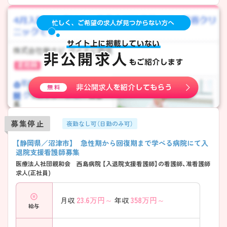
募集停止
夜勤なし可（日勤のみ可）
【静岡県／沼津市】 急性期から回復期まで学べる病院にて入
退院支援看護師募集
医療法人社団親和会 西島病院 【入退院支援看護師】の看護師、准看護師
求人(正社員)
23.6
万円～
358
万円～
月収
年収
給与