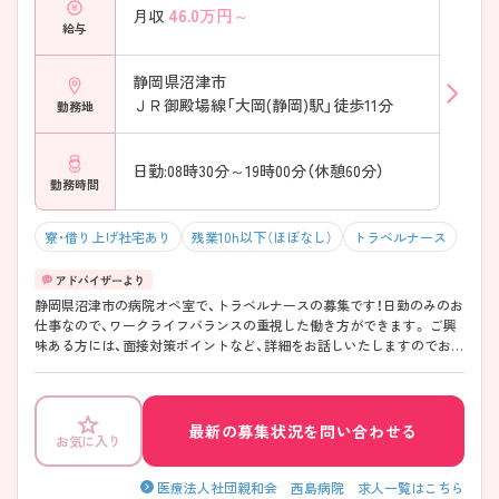
46.0
万円～
月収
給与
静岡県沼津市
ＪＲ御殿場線「大岡(静岡)駅」徒歩11分
勤務地
日勤:08時30分～19時00分（休憩60分）
勤務時間
寮・借り上げ社宅あり
残業10h以下（ほぼなし）
トラベルナース
静岡県沼津市の病院オペ室で、トラベルナースの募集です！日勤のみのお
仕事なので、ワークライフバランスの重視した働き方ができます。 ご興
味ある方には、面接対策ポイントなど、詳細をお話しいたしますのでお気
軽にご相談ください。
最新の募集状況を問い合わせる
お気に入り
医療法人社団親和会 西島病院 求人一覧はこちら