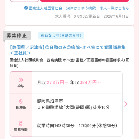
医療法人社団賢仁会 沼津はまゆう病院 求人一覧はこちら
求人番号 : 9739027
更新日 : 2026年6月11日
募集停止
夜勤なし可（日勤のみ可）
【静岡県／沼津市】◎日勤のみ◎病院・オペ室にて看護師募集
＜正社員＞
医療法人社団親和会 西島病院 オペ室：常勤／正看護師の看護師求人(正
社員)
27.8
万円～
384
万円～
月収
年収
給与
静岡県沼津市
ＪＲ御殿場線「大岡(静岡)駅」徒歩10分
勤務地
就業時間1:08時30分～17時00分（休憩60分）
勤務時間