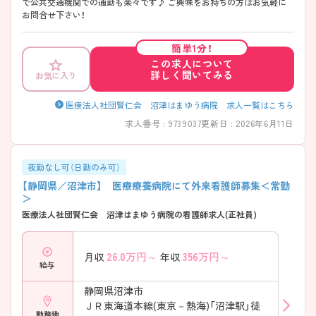
で公共交通機関での通勤も楽々です♪ ご興味をお持ちの方はお気軽に
お問合せ下さい！
簡単1分！
この求人について
詳しく聞いてみる
お気に入り
医療法人社団賢仁会 沼津はまゆう病院 求人一覧はこちら
求人番号 : 9739037
更新日 : 2026年6月11日
夜勤なし可（日勤のみ可）
【静岡県／沼津市】 医療療養病院にて外来看護師募集＜常勤
＞
医療法人社団賢仁会 沼津はまゆう病院の看護師求人(正社員)
26.0
万円～
356
万円～
月収
年収
給与
静岡県沼津市
ＪＲ東海道本線(東京－熱海)「沼津駅」徒
勤務地