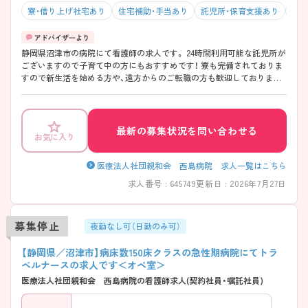
寮・借り上げ社宅あり
住宅補助・手当あり
託児所・保育支援あり
土日
静岡県沼津市の病院にて看護師の求人です。 24時間利用可能な託児所が
ございますので子育て中の方にもおすすめです！ 寮も完備されておりま
すので新生活を始める方や、遠方からのご転職の方も歓迎しております
♪ ご興味をお持ちの方はお気軽にお問合せ下さい！
最新の募集状況を問い合わせる
お気に入り
医療法人社団親和会 西島病院 求人一覧はこちら
求人番号 : 645749
更新日 : 2026年7月27日
募集停止
夜勤なし可（日勤のみ可）
【静岡県／沼津市】病床数150床クラスの急性期病院にてトラ
ベルナースの求人です＜オペ室＞
医療法人社団親和会 西島病院の看護師求人(契約社員・嘱託社員)