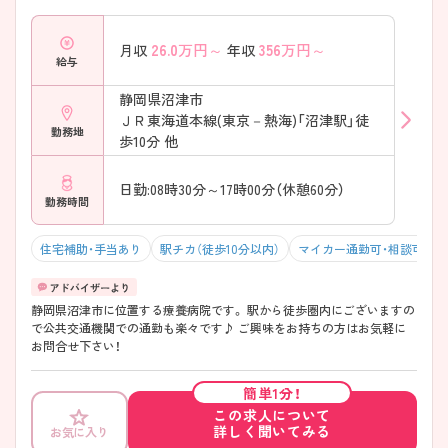
26.0
万円～
356
万円～
月収
年収
給与
静岡県沼津市
ＪＲ東海道本線(東京－熱海)「沼津駅」徒
勤務地
歩10分 他
日勤:08時30分～17時00分（休憩60分）
勤務時間
住宅補助・手当あり
駅チカ（徒歩10分以内）
マイカー通勤可・相談可
静岡県沼津市に位置する療養病院です。 駅から徒歩圏内にございますの
で公共交通機関での通勤も楽々です♪ ご興味をお持ちの方はお気軽に
お問合せ下さい！
簡単1分！
この求人について
詳しく聞いてみる
お気に入り