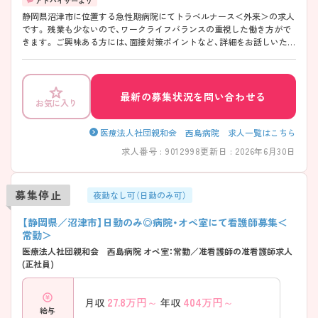
静岡県沼津市に位置する急性期病院にてトラベルナース＜外来＞の求人
です。 残業も少ないので、ワークライフバランスの重視した働き方がで
きます。 ご興味ある方には、面接対策ポイントなど、詳細をお話しいたし
ますのでお気軽にご相談ください。
最新の募集状況を問い合わせる
お気に入り
医療法人社団親和会 西島病院 求人一覧はこちら
求人番号 : 9012998
更新日 : 2026年6月30日
募集停止
夜勤なし可（日勤のみ可）
【静岡県／沼津市】日勤のみ◎病院・オペ室にて看護師募集＜
常勤＞
医療法人社団親和会 西島病院 オペ室：常勤／准看護師の准看護師求人
(正社員)
27.8
万円～
404
万円～
月収
年収
給与