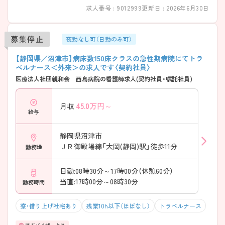
求人番号 : 9012999
更新日 : 2026年6月30日
募集停止
夜勤なし可（日勤のみ可）
【静岡県／沼津市】病床数150床クラスの急性期病院にてトラ
ベルナース＜外来＞の求人です〈契約社員〉
医療法人社団親和会 西島病院の看護師求人(契約社員・嘱託社員)
45.0
万円～
月収
給与
静岡県沼津市
ＪＲ御殿場線「大岡(静岡)駅」徒歩11分
勤務地
日勤:08時30分～17時00分（休憩60分）
当直:17時00分～08時30分
勤務時間
寮・借り上げ社宅あり
残業10h以下（ほぼなし）
トラベルナース