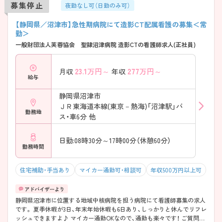
募集停止
夜勤なし可（日勤のみ可）
【静岡県／沼津市】急性期病院にて造影CT配属看護の募集＜常
勤＞
一般財団法人芙蓉協会 聖隷沼津病院 造影CTの看護師求人(正社員)
23.1
万円～
277
万円～
月収
年収
給与
静岡県沼津市
ＪＲ東海道本線(東京－熱海)「沼津駅」バ
勤務地
ス・車6分 他
日勤:08時30分～17時00分（休憩60分）
勤務時間
住宅補助・手当あり
マイカー通勤可・相談可
年収500万円以上可
静岡県沼津市に位置する地域中核病院を担う病院にて看護師募集の求人
です。 夏季休暇が3日、年末年始休暇も6日あり、しっかりと休んでリフレ
ッシュできますよ♪ マイカー通勤OKなので、通勤も楽々です！ ご質問