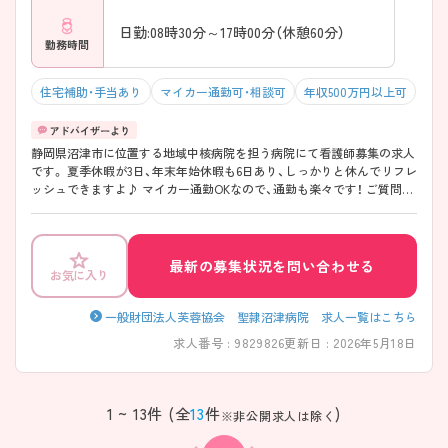
日勤:08時30分～17時00分（休憩60分）
勤務時間
住宅補助・手当あり
マイカー通勤可・相談可
年収500万円以上可
静岡県沼津市に位置する地域中核病院を担う病院にて看護師募集の求人
です。 夏季休暇が3日、年末年始休暇も6日あり、しっかりと休んでリフレ
ッシュできますよ♪ マイカー通勤OKなので、通勤も楽々です！ ご質問
点・ご不明点等ございましたらお気軽にお申しつけくださいませ。
最新の募集状況を問い合わせる
お気に入り
一般財団法人芙蓉協会 聖隷沼津病院 求人一覧はこちら
求人番号 : 9829826
更新日 : 2026年5月18日
1 ~ 13件 (全
13
件
)
※非公開求人は除く