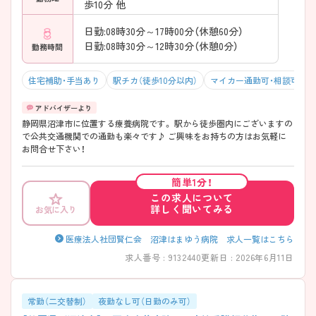
歩10分 他
日勤:08時30分～17時00分（休憩60分）
日勤:08時30分～12時30分（休憩0分）
勤務時間
住宅補助・手当あり
駅チカ（徒歩10分以内）
マイカー通勤可・相談可
静岡県沼津市に位置する療養病院です。 駅から徒歩圏内にございますの
で公共交通機関での通勤も楽々です♪ ご興味をお持ちの方はお気軽に
お問合せ下さい！
簡単1分！
この求人について
詳しく聞いてみる
お気に入り
医療法人社団賢仁会 沼津はまゆう病院 求人一覧はこちら
求人番号 : 9132440
更新日 : 2026年6月11日
常勤（二交替制）
夜勤なし可（日勤のみ可）