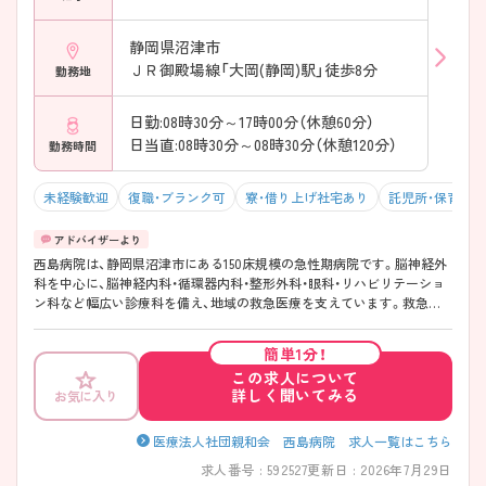
――――――――――――――― ■ 地域医療を支えるチーム医療♪
――――――――――――――― 多職種が連携しながら地域医療を支
えています。 ・救急患者の受け入れに注力 ・急性期治療からリハビリま
静岡県沼津市
で院内で対応 ・職種の垣根を超えた連携体制 → 地域に貢献できるやり
ＪＲ御殿場線「大岡(静岡)駅」徒歩8分
勤務地
がいを実感できます♪
日勤:08時30分～17時00分（休憩60分）
日当直:08時30分～08時30分（休憩120分）
勤務時間
未経験歓迎
復職・ブランク可
寮・借り上げ社宅あり
託児所・保育支
西島病院は、静岡県沼津市にある150床規模の急性期病院です。脳神経外
科を中心に、脳神経内科・循環器内科・整形外科・眼科・リハビリテーショ
ン科など幅広い診療科を備え、地域の救急医療を支えています。救急受
け入れから手術、集中治療、リハビリテーションまで院内で一貫して対応
できる環境が整っており、多彩な症例に携われる点が魅力です。教育体
簡単1分！
制も充実しており、経験に応じたサポートを受けながら成長できます。
この求人について
また、24時間対応の託児施設を備えるなど、ライフステージが変わっても
詳しく聞いてみる
お気に入り
働き続けやすい環境づくりにも力を入れている病院です。
――――――――――――――― ■ 急性期医療の最前線で活躍！
――――――――――――――― 専門性を高めながら経験を積める環
医療法人社団親和会 西島病院 求人一覧はこちら
境です。 ・150床を有する二次救急指定病院 ・脳神経外科を中心に専門性
求人番号 : 592527
更新日 : 2026年7月29日
の高い診療を実施 ・手術室や集中治療室を備え幅広い症例を経験可能 →