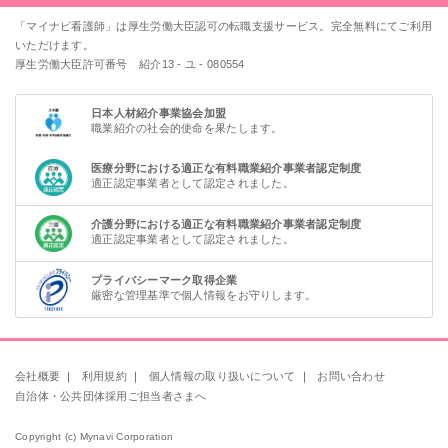
「マイナビ看護師」は厚生労働大臣認可の転職支援サービス。完全無料にてご利用
いただけます。
厚生労働大臣許可番号 紹介13 - ユ - 080554
日本人材紹介事業協会加盟
職業紹介の社会的使命を果たします。
医療分野における適正な有料職業紹介事業者認定制度
適正認定事業者として認定されました。
介護分野における適正な有料職業紹介事業者認定制度
適正認定事業者として認定されました。
プライバシーマーク取得企業
厳密な管理基準で個人情報をお守りします。
会社概要
｜
利用規約
｜
個人情報の取り扱いについて
｜
お問い合わせ
自治体・公共団体採用ご担当者さまへ
Copyright (c) Mynavi Corporation