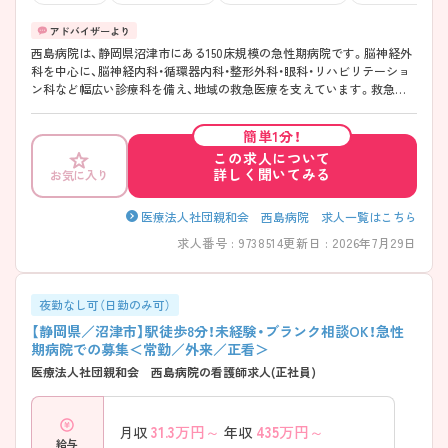
西島病院は、静岡県沼津市にある150床規模の急性期病院です。脳神経外
科を中心に、脳神経内科・循環器内科・整形外科・眼科・リハビリテーショ
ン科など幅広い診療科を備え、地域の救急医療を支えています。救急受
け入れから手術、集中治療、リハビリテーションまで院内で一貫して対応
できる環境が整っており、多彩な症例に携われる点が魅力です。教育体
簡単1分！
制も充実しており、経験に応じたサポートを受けながら成長できます。
この求人について
また、24時間対応の託児施設を備えるなど、ライフステージが変わっても
詳しく聞いてみる
お気に入り
働き続けやすい環境づくりにも力を入れている病院です。
――――――――――――――― ■ 急性期医療の最前線で活躍！
――――――――――――――― 専門性を高めながら経験を積める環
医療法人社団親和会 西島病院 求人一覧はこちら
境です。 ・150床を有する二次救急指定病院 ・脳神経外科を中心に専門性
求人番号 : 9738514
更新日 : 2026年7月29日
の高い診療を実施 ・手術室や集中治療室を備え幅広い症例を経験可能 →
急性期医療に携わりながらスキルアップを目指せます♪
――――――――――――――― ■ 教育体制充実で安心スタート♪
――――――――――――――― 経験に合わせて成長できるサポート
夜勤なし可（日勤のみ可）
体制があります。 ・入職時オリエンテーションを実施 ・プリセプター制
【静岡県／沼津市】駅徒歩8分！未経験・ブランク相談OK！急性
度やフォロー体制あり ・院内外研修への参加をサポート → 経験の浅い
期病院での募集＜常勤／外来／正看＞
方やブランクのある方も安心です♪ ―――――――――――――――
医療法人社団親和会 西島病院の看護師求人(正社員)
■ 子育て世代も働きやすい環境！ ――――――――――――――― 仕
事と家庭の両立を応援しています。 ・24時間対応の託児施設を完備 ・ラ
イフイベントに合わせた働き方を相談可能 ・幅広い年代の職員が活躍中
31.3
万円～
435
万円～
月収
年収
→ 長期的なキャリア形成を目指しやすい環境です♪
給与