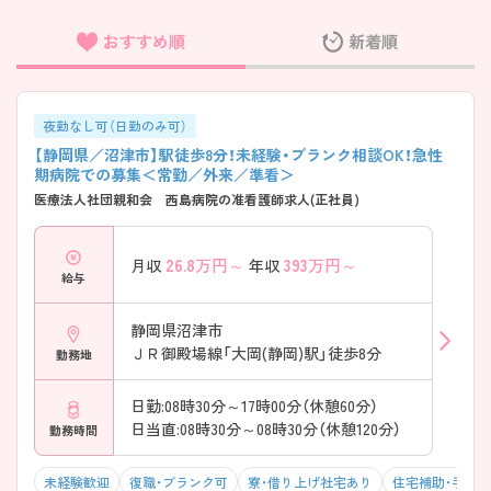
おすすめ順
新着順
フリーワード検索
夜勤なし可（日勤のみ可）
【静岡県／沼津市】駅徒歩8分！未経験・ブランク相談OK！急性
期病院での募集＜常勤／外来／準看＞
医療法人社団親和会 西島病院の准看護師求人(正社員)
26.8
万円～
393
万円～
月収
年収
給与
静岡県沼津市
ＪＲ御殿場線「大岡(静岡)駅」徒歩8分
勤務地
日勤:08時30分～17時00分（休憩60分）
日当直:08時30分～08時30分（休憩120分）
勤務時間
未経験歓迎
復職・ブランク可
寮・借り上げ社宅あり
住宅補助・手当