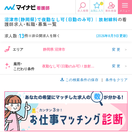
0
エリアから探す
希望の求人条件を選択
沼津市(静岡県)で夜勤なし可（日勤のみ可）｜放射線科
の看
護師求人・転職・募集一覧
エリアから探す
駅・路線から探す
条件項目の選択に戻る
13
求人数 :
件
※非公開求人を除く
(2026年8月9日更新)
北陸・信越
関東
資格
勤務形態
エリア
静岡県 沼津市
変更
＞
看護師、准看護師など
常勤、夜勤なし可など
雇用・
変更
＞
夜勤なし可（日勤のみ可） / 放射線
東海
関西
こだわり条件
施設形態
担当業務
科
病院、クリニック・診療所など
病棟、外来など
この検索条件の保存
条件をクリア
診察科目
こだわり条件
北海道・東北
中国・四国
美容外科、
未経験歓迎、
循環器内科など
土日祝休みなど
九州・沖縄
年収
雇用形態
年収500万円以上など
正社員、契約社員など