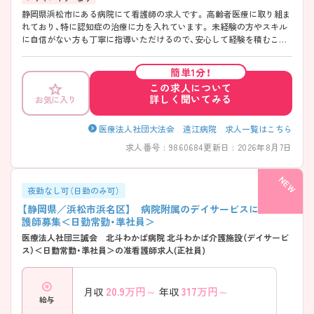
静岡県浜松市にある病院にて看護師の求人です。 高齢者医療に取り組ま
れており、特に認知症の治療に力を入れています。 未経験の方やスキル
に自信がない方も丁寧に指導いただけるので、安心して経験を積むこと
が記できます。 手当が充実しているのも魅力のひとつです。 ご興味のあ
る方はお気軽にお問い合わせください。
簡単1分！
この求人について
詳しく聞いてみる
お気に入り
医療法人社団大法会 遠江病院 求人一覧はこちら
求人番号 : 9860684
更新日 : 2026年8月7日
夜勤なし可（日勤のみ可）
【静岡県／浜松市浜名区】 病院附属のデイサービスにて准看
護師募集＜日勤常勤・準社員＞
医療法人社団三誠会 北斗わかば病院 北斗わかば介護施設（デイサービ
ス）＜日勤常勤・準社員＞の准看護師求人(正社員)
20.9
万円～
317
万円～
月収
年収
給与