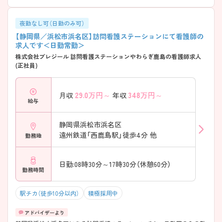
夜勤なし可（日勤のみ可）
【静岡県／浜松市浜名区】訪問看護ステーションにて看護師の
求人です＜日勤常勤＞
株式会社プレジール 訪問看護ステーションやわらぎ鹿島の看護師求人
(正社員)
29.0
万円～
348
万円～
月収
年収
給与
静岡県浜松市浜名区
遠州鉄道「西鹿島駅」徒歩4分 他
勤務地
日勤:08時30分～17時30分（休憩60分）
勤務時間
駅チカ（徒歩10分以内）
積極採用中