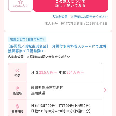
この求人について
詳しく聞いてみる
お気に入り
名称非公開 ※詳細はお問合せください
求人番号 : 10147275
更新日 : 2026年6月18日
夜勤なし可（日勤のみ可）
【静岡県／浜松市浜名区】 介護付き有料老人ホームにて准看
護師募集＜日勤常勤＞
名称非公開 ※詳細はお問い合わせください
29.5
万円～
354
万円～
月収
年収
給与
静岡県浜松市浜名区
遠州鉄道
勤務地
日勤1:08時00分～17時00分（休憩60分）
日勤2:11時00分～20時00分（休憩60分）
勤務時間