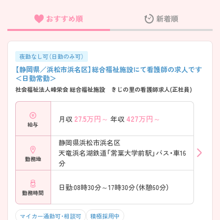
おすすめ順
新着順
フリーワード検索
夜勤なし可（日勤のみ可）
【静岡県／浜松市浜名区】総合福祉施設にて看護師の求人です
＜日勤常勤＞
社会福祉法人峰栄会 総合福祉施設 きじの里の看護師求人(正社員)
27.5
万円～
427
万円～
月収
年収
給与
静岡県浜松市浜名区
天竜浜名湖鉄道「常葉大学前駅」バス・車16
勤務地
分
日勤:08時30分～17時30分（休憩60分）
勤務時間
マイカー通勤可・相談可
積極採用中