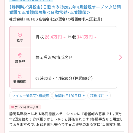
【静岡県／浜松市】日勤のみ◎2026年4月新規オープン♪訪問
看護で正看護師募集＜日勤常勤・正看護師＞
株式会社THE FBS 店舗名未定（仮名）の看護師求人(正社員)
26.4
万円～
341
万円～
月収
年収
給与
静岡県浜松市浜名区
勤務地
08時30分～17時30分（休憩60分）
勤務時間
マイカー通勤可・相談可
年間休日120日以上
積極採用中
静岡県浜松市にある訪問看護ステーションにて看護師の募集です。賞与
年2回支給あり◎頑張りがしっかりと評価されます！各種手当もご用意し
ておりますので、お給料面も安心です★ご興味のある方には、面接対策ポ
イントなど、さらに詳細をご案内しますのでお気軽にご相談ください！