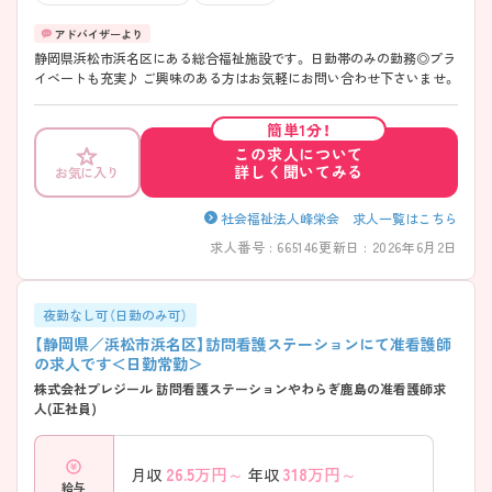
静岡県浜松市浜名区にある総合福祉施設です。 日勤帯のみの勤務◎プラ
イベートも充実♪ ご興味のある方はお気軽にお問い合わせ下さいませ。
簡単1分！
この求人について
詳しく聞いてみる
お気に入り
社会福祉法人峰栄会 求人一覧はこちら
求人番号 : 665146
更新日 : 2026年6月2日
夜勤なし可（日勤のみ可）
【静岡県／浜松市浜名区】訪問看護ステーションにて准看護師
の求人です＜日勤常勤＞
株式会社プレジール 訪問看護ステーションやわらぎ鹿島の准看護師求
人(正社員)
26.5
万円～
318
万円～
月収
年収
給与