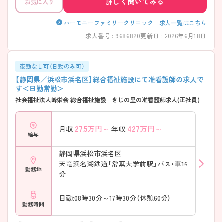
詳しく聞いてみる
お気に入り
ハーモニーファミリークリニック 求人一覧はこちら
求人番号 : 9686820
更新日 : 2026年6月18日
夜勤なし可（日勤のみ可）
【静岡県／浜松市浜名区】総合福祉施設にて准看護師の求人で
す＜日勤常勤＞
社会福祉法人峰栄会 総合福祉施設 きじの里の准看護師求人(正社員)
27.5
万円～
427
万円～
月収
年収
給与
静岡県浜松市浜名区
天竜浜名湖鉄道「常葉大学前駅」バス・車16
勤務地
分
日勤:08時30分～17時30分（休憩60分）
勤務時間