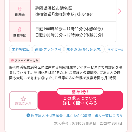
静岡県浜松市浜名区
遠州鉄道「遠州芝本駅」徒歩10分
勤務地
日勤1:08時30分～17時30分（休憩60分）
日勤2:08時00分～17時00分（休憩60分）
勤務時間
未経験歓迎
復職・ブランク可
駅チカ（徒歩10分以内）
マイカー通勤可
静岡県浜松市浜名区に位置する病院附属のデイサービスにて看護師を募
集しています。 年間休日は110日以上！ご家族との時間や、ご友人との時
間も大切にできます◎ また、日勤帯のみの勤務で残業時間も月6時間程
度と少なく、ご家庭をお持ちの方でも家事との両立が可能です！ 利用者
さまの健康を見守っていきながらリハビリテーションの支援がしたい方
簡単1分！
におすすめです！ ご興味をお持ちの方はお気軽にお問合せ下さい。
この求人について
詳しく聞いてみる
お気に入り
医療法人社団三誠会 北斗わかば病院 求人一覧はこちら
求人番号 : 9761007
更新日 : 2026年8月7日