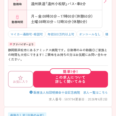
遠州鉄道「遠州小松駅」バス・車8分
勤務地
月～金:08時30分～17時00分（休憩60分）
土曜:08時30分～12時30分（休憩0分）
勤務時間
マイカー通勤可・相談可
年収500万円以上可
オンコールなし
積極採
静岡県浜松市にあるアミックス病院です。 日勤帯のみの勤務◎ご家族と
の時間も大切にできます！ ご興味をお持ちの方はお気軽にお問い合わせ
ください。
簡単1分！
この求人について
詳しく聞いてみる
お気に入り
医療法人社団明徳会十全記念病院 求人一覧はこちら
求人番号 : 589794
更新日 : 2026年6月2日
夜勤なし可（日勤のみ可）