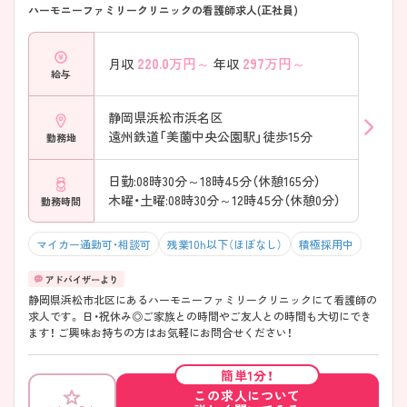
ハーモニーファミリークリニックの看護師求人(正社員)
220.0
万円～
297
万円～
月収
年収
給与
静岡県浜松市浜名区
遠州鉄道「美薗中央公園駅」徒歩15分
勤務地
日勤:08時30分～18時45分（休憩165分）
木曜・土曜:08時30分～12時45分（休憩0分）
勤務時間
マイカー通勤可・相談可
残業10h以下（ほぼなし）
積極採用中
静岡県浜松市北区にあるハーモニーファミリークリニックにて看護師の
求人です。 日・祝休み◎ご家族との時間やご友人との時間も大切にでき
ます！ ご興味お持ちの方はお気軽にお問合せください！
簡単1分！
この求人について