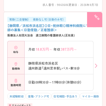
求人番号 : 9860686
更新日 : 2026年8月7日
常勤（二交替制）
夜勤なし可（日勤のみ可）
【静岡県／浜松市浜名区】◎日・祝休暇◎精神科病院にて看護
師の募集＜日勤常勤／正看護師＞
医療法人社団大法会 遠江病院の看護師求人(正社員)
18.8
万円～
387
万円～
月収
年収
給与
静岡県浜松市浜名区
遠州鉄道「遠州芝本駅」バス・車18分
勤務地
日勤:08時30分～17時00分（休憩60分）
勤務時間
未経験歓迎
復職・ブランク可
住宅補助・手当あり
マイカー通勤可・