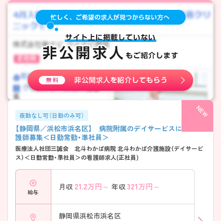
夜勤なし可（日勤のみ可）
【静岡県／浜松市浜名区】 病院附属のデイサービスにて正看
護師募集＜日勤常勤・準社員＞
医療法人社団三誠会 北斗わかば病院 北斗わかば介護施設（デイサービ
ス）＜日勤常勤・準社員＞の看護師求人(正社員)
21.2
万円～
321
万円～
月収
年収
給与
静岡県浜松市浜名区