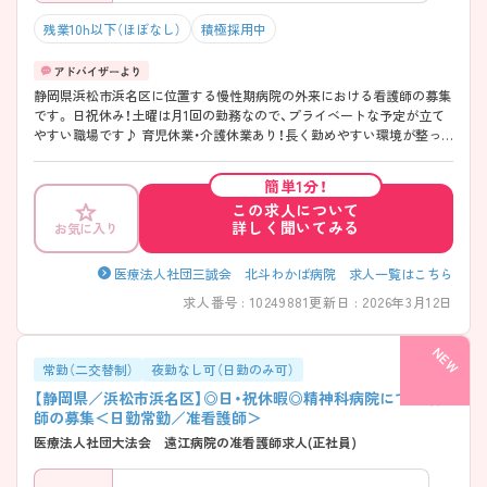
残業10h以下（ほぼなし）
積極採用中
静岡県浜松市浜名区に位置する慢性期病院の外来における看護師の募集
です。 日祝休み！土曜は月1回の勤務なので、プライベートな予定が立て
やすい職場です♪ 育児休業・介護休業あり！長く勤めやすい環境が整っ
ています◎ ご興味のある方には面接ポイントをお伝えしますので、お気
軽にお問い合わせください！
簡単1分！
この求人について
詳しく聞いてみる
お気に入り
医療法人社団三誠会 北斗わかば病院 求人一覧はこちら
求人番号 : 10249881
更新日 : 2026年3月12日
常勤（二交替制）
夜勤なし可（日勤のみ可）
【静岡県／浜松市浜名区】◎日・祝休暇◎精神科病院にて看護
師の募集＜日勤常勤／准看護師＞
医療法人社団大法会 遠江病院の准看護師求人(正社員)