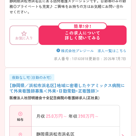
静岡県浜松市浜名区にある訪問看護ステーションです。 日勤帯のみの勤
務◎プライベートも充実♪ ご興味をお持ちの方はお気軽にお問い合わ
せください。
簡単1分！
この求人について
詳しく聞いてみる
お気に入り
株式会社プレジール 求人一覧はこちら
求人番号 : 10160818
更新日 : 2026年7月7日
夜勤なし可（日勤のみ可）
【静岡県／浜松市浜名区】地域に密着したケアミックス病院に
て外来看護師募集＜外来・日勤常勤・正看護師＞
医療法人社団明徳会十全記念病院の看護師求人(正社員)
25.0
万円～
390
万円～
月収
年収
給与
静岡県浜松市浜名区