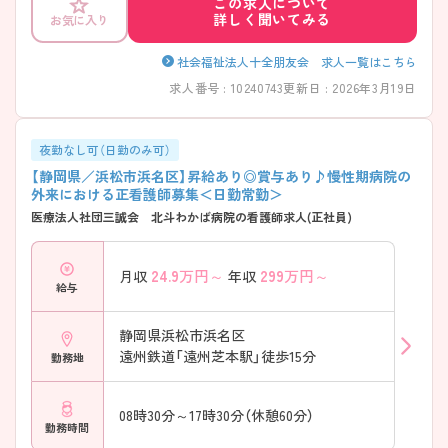
この求人について
詳しく聞いてみる
お気に入り
社会福祉法人十全朋友会 求人一覧はこちら
求人番号 : 10240743
更新日 : 2026年3月19日
夜勤なし可（日勤のみ可）
【静岡県／浜松市浜名区】昇給あり◎賞与あり♪慢性期病院の
外来における正看護師募集＜日勤常勤＞
医療法人社団三誠会 北斗わかば病院の看護師求人(正社員)
24.9
万円～
299
万円～
月収
年収
給与
静岡県浜松市浜名区
遠州鉄道「遠州芝本駅」徒歩15分
勤務地
08時30分～17時30分（休憩60分）
勤務時間