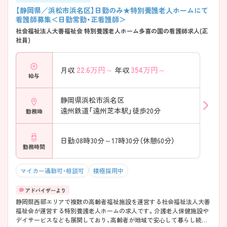
【静岡県／浜松市浜名区】日勤のみ★特別養護老人ホームにて
看護師募集＜日勤常勤・正看護師＞
社会福祉法人大善福祉会 特別養護老人ホーム多喜の園の看護師求人(正
社員)
22.6
万円～
354
万円～
月収
年収
給与
静岡県浜松市浜名区
遠州鉄道「遠州芝本駅」徒歩20分
勤務地
日勤:08時30分～17時30分（休憩60分）
勤務時間
マイカー通勤可・相談可
積極採用中
静岡県西部エリアで複数の高齢者福祉施設を運営する社会福祉法人大善
福祉会が運営する特別養護老人ホームの求人です。介護老人保健施設や
デイサービスなども展開しており、高齢者が地域で安心して暮らし続け