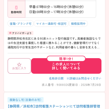
早番:07時00分～16時00分（休憩60分）
日勤:08時30分～17時30分（休憩60分）
勤務時間
復職・ブランク可
マイカー通勤可・相談可
積極採用中
静岡県浜松市北区にある90床ユニット型の施設です。高齢者施設ならで
はの生活支援を重視した看護に携わることができ、健康管理だけでなく
通院同行や日常生活のサポートなど、利用者様の暮らし全体を支える役
割を担います。治療中心の看護とは異なるやりがいを感じられる環境で
あり、利用者様と継続的な関係を築きたい方にも検討しやすい求人で
簡単1分！
す。 ご興味をお持ちの方は、お気軽にお問い合わせ下さい。
この求人について
詳しく聞いてみる
お気に入り
名称非公開 ※詳細はお問合せください
求人番号 : 9088026
更新日 : 2026年7月28日
夜勤なし可（日勤のみ可）
【静岡県／浜松市】訪問看護ステーションにて訪問看護師管理