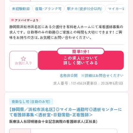
未経験歓迎
復職・ブランク可
駅チカ（徒歩10分以内）
マイカー通勤可
静岡県浜松市浜名区にある介護付き有料老人ホームにて准看護師募集の
求人です。 日勤帯のみの勤務◎ご家族との時間も大切にできます！ ご興
味をお持ちの方は、お気軽にお問い合わせください。
簡単1分！
この求人について
詳しく聞いてみる
お気に入り
名称非公開 ※詳細はお問合せください
求人番号 : 10145624
更新日 : 2026年6月5日
夜勤なし可（日勤のみ可）
【静岡県／浜松市浜名区】◎マイカー通勤可◎透析センターに
て看護師募集＜透析室・日勤常勤・正看護師＞
医療法人社団明徳会十全記念病院の看護師求人(正社員)