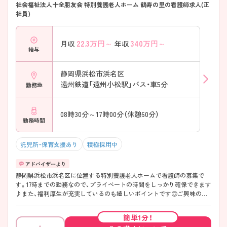
社会福祉法人十全朋友会 特別養護老人ホーム 鶴寿の里の看護師求人(正
社員)
22.3
万円～
340
万円～
月収
年収
給与
静岡県浜松市浜名区
遠州鉄道「遠州小松駅」バス・車5分
勤務地
08時30分～17時00分（休憩60分）
勤務時間
託児所・保育支援あり
積極採用中
静岡県浜松市浜名区に位置する特別養護老人ホームで看護師の募集で
す。17時までの勤務なので、プライベートの時間をしっかり確保できます
♪また、福利厚生が充実しているのも嬉しいポイントです◎ご興味のあ
る方はご面接のポイントお伝えしますのでご気軽にお問い合わせくださ
い。
簡単1分！