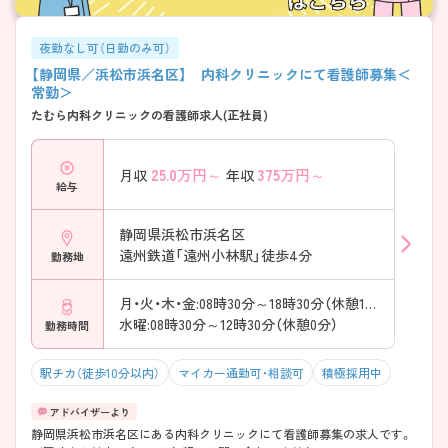
夜勤なし可（日勤のみ可）
【静岡県／浜松市浜名区】 内科クリニックにて看護師募集＜
常勤＞
たむら内科クリニックの看護師求人(正社員)
25.0
万円～
375
万円～
月収
年収
給与
静岡県浜松市浜名区
遠州鉄道「遠州小林駅」徒歩4分
勤務地
月・火・木・金:08時30分～18時30分（休憩135分）
水曜:08時30分～12時30分（休憩0分）
勤務時間
駅チカ（徒歩10分以内）
マイカー通勤可・相談可
積極採用中
静岡県浜松市浜名区にある内科クリニックにて看護師募集の求人です。