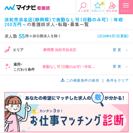
0
エリアから探す
希望の求人条件を選択
浜松市浜名区(静岡県)で夜勤なし可（日勤のみ可）｜年収
200万円～
の看護師求人・転職・募集一覧
エリアから探す
駅・路線から探す
条件項目の選択に戻る
55
求人数 :
件
※非公開求人を除く
(2026年8月7日更新)
北陸・信越
関東
資格
勤務形態
1
エリア
静岡県 浜松市浜名区
変更
＞
看護師、准看護師など
常勤、夜勤なし可など
雇用・
変更
＞
夜勤なし可（日勤のみ可） / 年収
東海
関西
こだわり条件
施設形態
担当業務
200万円～
病院、クリニック・診療所など
病棟、外来など
この検索条件の保存
条件をクリア
診察科目
こだわり条件
北海道・東北
中国・四国
美容外科、
未経験歓迎、
循環器内科など
土日祝休みなど
九州・沖縄
年収
雇用形態
1
年収500万円以上など
正社員、契約社員など