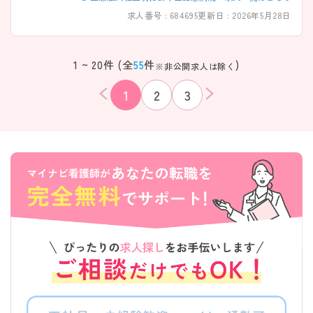
求人番号 : 684695
更新日 : 2026年5月28日
1 ~ 20件 (全
55
件
)
※非公開求人は除く
1
2
3
該当件数
条件を
検索する
クリア
件