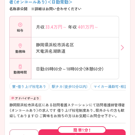
者（オンコールあり）＜日勤常勤＞
名称非公開 ※詳細はお問い合わせください
33.4
万円～
401
万円～
月収
年収
給与
静岡県浜松市浜名区
天竜浜名湖鉄道
勤務地
日勤:09時00分～18時00分（休憩60分）
勤務時間
寮・借り上げ社宅あり
駅チカ（徒歩10分以内）
マイカー通勤可・相談可
静岡県浜松市浜名区にある訪問看護ステーションにて訪問看護師管理者
（オンコールあり）の求人です 借り上げ社宅制度あり、県外からの方も歓
迎しております◎ ご興味をお持ちの方はお気軽にお問合せ下さい。
簡単1分！