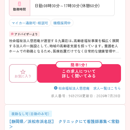
日勤:08時30分～17時30分（休憩60分）
勤務時間
マイカー通勤可・相談可
積極採用中
社会福祉法人慈悲庵が運営する九重荘は、高齢者福祉事業を幅広く展開
する法人の一施設として、地域の高齢者支援を担っています。養護老人
ホームでの勤務となるため、医療処置だけでなく日常的な健康管理や生
活支援に近い視点を持ちながら入所者と継続的に関われる点が特徴で
す。介護職や嘱託医との連携体制が整えられており、オンコール対応時
簡単1分！
も情報共有を図りながら進められるため、一人で抱え込まない勤務体制
この求人について
が期待できます。 ご興味お持ちの方はお気軽にお問い合わせください！
詳しく聞いてみる
お気に入り
社会福祉法人慈悲庵 求人一覧はこちら
求人番号 : 9692158
更新日 : 2026年7月28日
夜勤なし可（日勤のみ可）
【静岡県／浜松市浜名区】 クリニックにて看護師募集＜常勤
＞