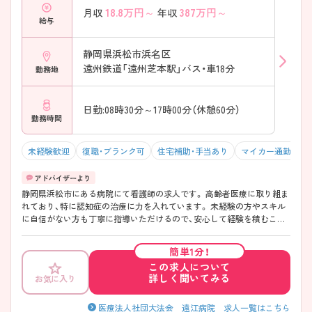
18.8
万円～
387
万円～
月収
年収
給与
静岡県浜松市浜名区
遠州鉄道「遠州芝本駅」バス・車18分
勤務地
日勤:08時30分～17時00分（休憩60分）
勤務時間
未経験歓迎
復職・ブランク可
住宅補助・手当あり
マイカー通勤可・
静岡県浜松市にある病院にて看護師の求人です。 高齢者医療に取り組ま
れており、特に認知症の治療に力を入れています。 未経験の方やスキル
に自信がない方も丁寧に指導いただけるので、安心して経験を積むこと
が記できます。 手当が充実しているのも魅力のひとつです。 ご興味のあ
る方はお気軽にお問い合わせください。
簡単1分！
この求人について
詳しく聞いてみる
お気に入り
医療法人社団大法会 遠江病院 求人一覧はこちら