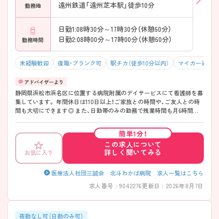
遠州鉄道「遠州芝本駅」徒歩10分
勤務地
日勤1:08時30分～17時30分（休憩60分）
日勤2:08時00分～17時00分（休憩60分）
勤務時間
未経験歓迎
復職・ブランク可
駅チカ（徒歩10分以内）
マイカー通勤可
静岡県浜松市浜名区に位置する病院附属のデイサービスにて看護師を募
集しています。 年間休日は110日以上！ご家族との時間や、ご友人との時
間も大切にできます◎ また、日勤帯のみの勤務で残業時間も月6時間程
度と少なく、ご家庭をお持ちの方でも家事との両立が可能です！ 利用者
さまの健康を見守っていきながらリハビリテーションの支援がしたい方
簡単1分！
におすすめです！ ご興味をお持ちの方はお気軽にお問合せ下さい。
この求人について
詳しく聞いてみる
お気に入り
医療法人社団三誠会 北斗わかば病院 求人一覧はこちら
求人番号 : 9042276
更新日 : 2026年8月7日
夜勤なし可（日勤のみ可）