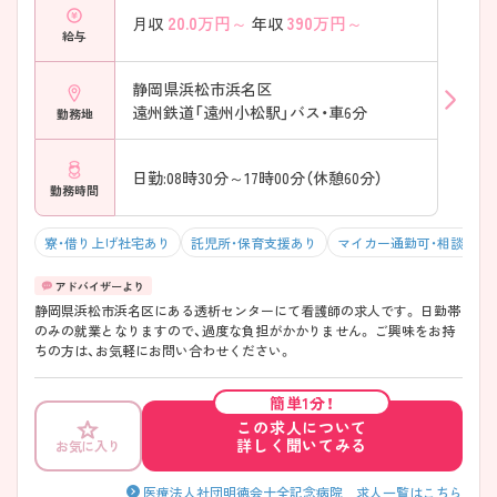
20.0
万円～
390
万円～
月収
年収
給与
静岡県浜松市浜名区
遠州鉄道「遠州小松駅」バス・車6分
勤務地
日勤:08時30分～17時00分（休憩60分）
勤務時間
寮・借り上げ社宅あり
託児所・保育支援あり
マイカー通勤可・相談可
静岡県浜松市浜名区にある透析センターにて看護師の求人です。 日勤帯
のみの就業となりますので、過度な負担がかかりません。 ご興味をお持
ちの方は、お気軽にお問い合わせください。
簡単1分！
この求人について
詳しく聞いてみる
お気に入り
医療法人社団明徳会十全記念病院 求人一覧はこちら