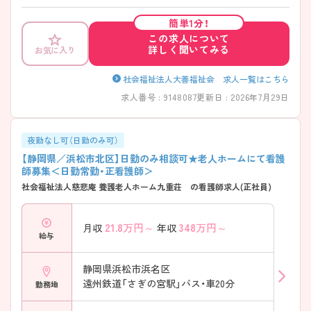
るための支援を幅広く担っています。施設内では健康管理や医療処置だ
けでなく、食事や入浴介助など利用者様の日常生活に寄り添った看護に
簡単1分！
携わるため、一人ひとりと継続的に関わりながら看護を実践していま
この求人について
す。 ご興味をお持ちの方は、お気軽にお問い合わせください。
詳しく聞いてみる
お気に入り
社会福祉法人大善福祉会 求人一覧はこちら
求人番号 : 9148087
更新日 : 2026年7月29日
夜勤なし可（日勤のみ可）
【静岡県／浜松市北区】日勤のみ相談可★老人ホームにて看護
師募集＜日勤常勤・正看護師＞
社会福祉法人慈悲庵 養護老人ホーム九重荘 の看護師求人(正社員)
21.8
万円～
348
万円～
月収
年収
給与
静岡県浜松市浜名区
遠州鉄道「さぎの宮駅」バス・車20分
勤務地