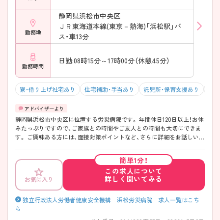
静岡県浜松市中央区
ＪＲ東海道本線(東京－熱海)「浜松駅」バ
勤務地
ス・車13分
日勤:08時15分～17時00分（休憩45分）
勤務時間
寮・借り上げ社宅あり
住宅補助・手当あり
託児所・保育支援あり
マイ
静岡県浜松市中央区に位置する労災病院です。 年間休日120日以上！お休
みたっぷりですので、ご家族との時間やご友人との時間も大切にできま
す。 ご興味ある方には、面接対策ポイントなど、さらに詳細をお話しいた
しますのでお気軽にご相談ください。
簡単1分！
この求人について
詳しく聞いてみる
お気に入り
独立行政法人労働者健康安全機構 浜松労災病院 求人一覧はこち
ら