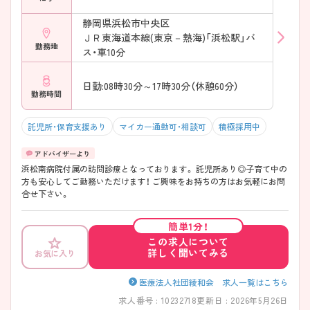
静岡県浜松市中央区
ＪＲ東海道本線(東京－熱海)「浜松駅」バ
勤務地
ス・車10分
日勤:08時30分～17時30分（休憩60分）
勤務時間
託児所・保育支援あり
マイカー通勤可・相談可
積極採用中
浜松南病院付属の訪問診療となっております。 託児所あり◎子育て中の
方も安心してご勤務いただけます！ ご興味をお持ちの方はお気軽にお問
合せ下さい。
簡単1分！
この求人について
詳しく聞いてみる
お気に入り
医療法人社団綾和会 求人一覧はこちら
求人番号 : 10232718
更新日 : 2026年5月26日