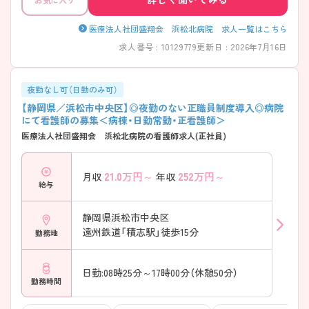
医療法人社団盛翔会 浜松北病院 求人一覧はこちら
求人番号 : 10129779
更新日 : 2026年7月16日
夜勤なし可（日勤のみ可）
【静岡県／浜松市中央区】◎夜勤のない正職員制度導入◎病院
にて看護師の募集＜病棟・日勤常勤・正看護師＞
医療法人社団盛翔会 浜松北病院の看護師求人(正社員)
21.0
万円～
252
万円～
月収
年収
給与
静岡県浜松市中央区
遠州鉄道「積志駅」徒歩15分
勤務地
日勤:08時25分～17時00分（休憩50分）
勤務時間