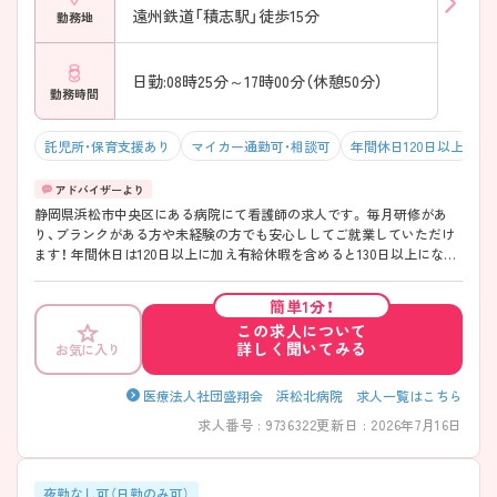
遠州鉄道「積志駅」徒歩15分
勤務地
日勤:08時25分～17時00分（休憩50分）
勤務時間
託児所・保育支援あり
マイカー通勤可・相談可
年間休日120日以上
積
静岡県浜松市中央区にある病院にて看護師の求人です。 毎月研修があ
り、ブランクがある方や未経験の方でも安心ししてご就業していただけ
ます！ 年間休日は120日以上に加え有給休暇を含めると130日以上にな
り、プライベートも充実です♪ ご興味お持ちの方はお気軽にお問い合わ
せください！
簡単1分！
この求人について
詳しく聞いてみる
お気に入り
医療法人社団盛翔会 浜松北病院 求人一覧はこちら
求人番号 : 9736322
更新日 : 2026年7月16日
夜勤なし可（日勤のみ可）