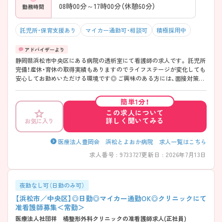
08時00分～17時00分（休憩60分）
勤務時間
託児所・保育支援あり
マイカー通勤可・相談可
積極採用中
静岡県浜松市中央区にある病院の透析室にて看護師の求人です。 託児所
完備！産休・育休の取得実績もありますのでライフステージが変化しても
安心してお勤めいただける環境です◎ ご興味のある方には、面接対策ポ
イントなど、さらに詳細をお話しいたしますのでお気軽にご相談くださ
い！
簡単1分！
この求人について
詳しく聞いてみる
お気に入り
医療法人豊岡会 浜松とよおか病院 求人一覧はこちら
求人番号 : 9733727
更新日 : 2026年7月13日
夜勤なし可（日勤のみ可）
【浜松市／中央区】◎日勤◎マイカー通勤OK◎クリニックにて
准看護師募集＜常勤＞
医療法人社団祥 橘整形外科クリニックの准看護師求人(正社員)