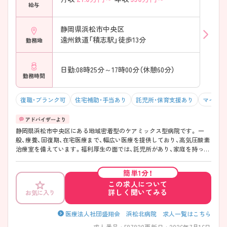
給与
静岡県浜松市中央区
遠州鉄道「積志駅」徒歩13分
勤務地
日勤:08時25分～17時00分（休憩60分）
勤務時間
復職・ブランク可
住宅補助・手当あり
託児所・保育支援あり
マイカー
静岡県浜松市中央区にある地域密着型のケアミックス型病院です。 一
般、療養、回復期、在宅医療まで、幅広い医療を提供しており、高気圧酸素
治療室を備えています。福利厚生の面では、託児所があり、家庭を持って
いる方も多くプライベートと両立しやすい環境です。 ご興味ある方に
は、面接対策ポイントなど、さらに詳細をお話しいたしますので、気軽に
簡単1分！
ご相談ください。
この求人について
詳しく聞いてみる
お気に入り
医療法人社団盛翔会 浜松北病院 求人一覧はこちら
求人番号 : 587820
更新日 : 2026年7月16日