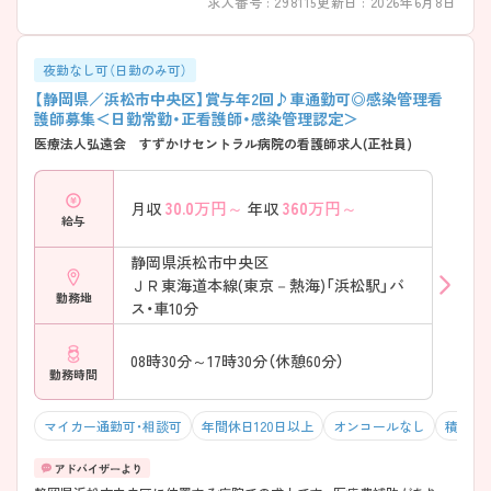
求人番号 : 298115
更新日 : 2026年6月8日
夜勤なし可（日勤のみ可）
【静岡県／浜松市中央区】賞与年2回♪車通勤可◎感染管理看
護師募集＜日勤常勤・正看護師・感染管理認定＞
医療法人弘遠会 すずかけセントラル病院の看護師求人(正社員)
30.0
万円～
360
万円～
月収
年収
給与
静岡県浜松市中央区
ＪＲ東海道本線(東京－熱海)「浜松駅」バ
勤務地
ス・車10分
08時30分～17時30分（休憩60分）
勤務時間
マイカー通勤可・相談可
年間休日120日以上
オンコールなし
積極採