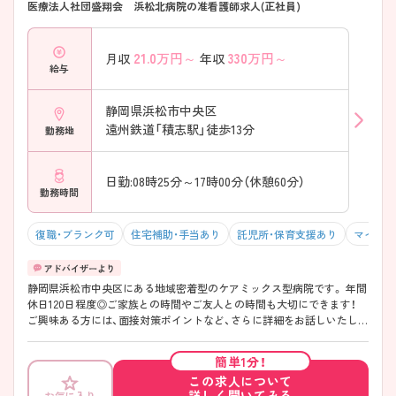
医療法人社団盛翔会 浜松北病院の准看護師求人(正社員)
21.0
万円～
330
万円～
月収
年収
給与
静岡県浜松市中央区
遠州鉄道「積志駅」徒歩13分
勤務地
日勤:08時25分～17時00分（休憩60分）
勤務時間
復職・ブランク可
住宅補助・手当あり
託児所・保育支援あり
マイカー
静岡県浜松市中央区にある地域密着型のケアミックス型病院です。 年間
休日120日程度◎ご家族との時間やご友人との時間も大切にできます！
ご興味ある方には、面接対策ポイントなど、さらに詳細をお話しいたしま
すので、気軽にご相談ください。
簡単1分！
この求人について
詳しく聞いてみる
お気に入り