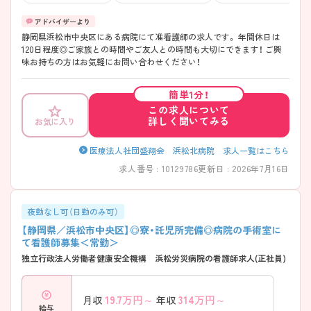
静岡県浜松市中央区にある病院にて准看護師の求人です。 年間休日は
120日程度◎ご家族との時間やご友人との時間も大切にできます！ ご興
味お持ちの方はお気軽にお問い合わせください！
簡単1分！
この求人について
詳しく聞いてみる
お気に入り
医療法人社団盛翔会 浜松北病院 求人一覧はこちら
求人番号 : 10129786
更新日 : 2026年7月16日
夜勤なし可（日勤のみ可）
【静岡県／浜松市中央区】◎寮・託児所完備◎病院の手術室に
て看護師募集＜常勤＞
独立行政法人労働者健康安全機構 浜松労災病院の看護師求人(正社員)
19.7
万円～
314
万円～
月収
年収
給与