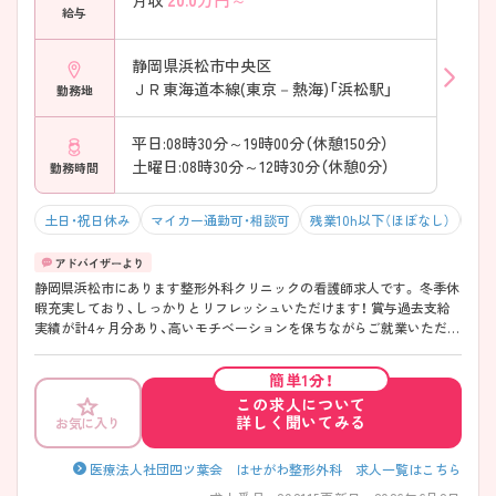
月収
給与
静岡県浜松市中央区
ＪＲ東海道本線(東京－熱海)「浜松駅」
勤務地
平日:08時30分～19時00分（休憩150分）
土曜日:08時30分～12時30分（休憩0分）
勤務時間
土日・祝日休み
マイカー通勤可・相談可
残業10h以下（ほぼなし）
積
静岡県浜松市にあります整形外科クリニックの看護師求人です。 冬季休
暇充実しており、しっかりとリフレッシュいただけます！ 賞与過去支給
実績が計4ヶ月分あり、高いモチベーションを保ちながらご就業いただけ
ます！ ご興味のある方には、面接対策ポイントなど、さらに詳細をお話い
たしますのでお気軽にご相談下さい。
簡単1分！
この求人について
詳しく聞いてみる
お気に入り
医療法人社団四ツ葉会 はせがわ整形外科 求人一覧はこちら