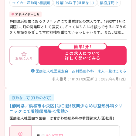
マイカー通勤可・相談可
残業10h以下（ほぼなし）
積極採用中
静岡県浜松市にあるクリニックにて准看護師の求人です。 1992年11月に
開院し、町の開業医として気安く、ざっくばらんに相談もできる小回りの
きく施設をめざして常に勉強を重ねていらっしゃいます。 また、地域の
頼れる整形外科専門医として正確な診断、専門的な治療心掛けていらっ
しゃいます。 ご興味のある方はお気軽にお問い合わせください。
簡単1分！
この求人について
詳しく聞いてみる
お気に入り
医療法人社団恵友会 西村整形外科 求人一覧はこちら
求人番号 : 10193720
更新日 : 2026年6月12日
夜勤なし可（日勤のみ可）
【静岡県／浜松市中央区】◎日勤！残業少なめ◎整形外科クリ
ニックにて看護師募集＜常勤＞
医療法人社団四ツ葉会 はせがわ整形外科の看護師求人(正社員)
20.0
万円～