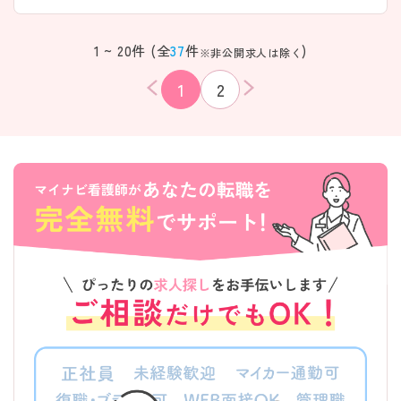
1 ~ 20件 (全
37
件
)
※非公開求人は除く
1
2
該当件数
条件を
検索する
クリア
件