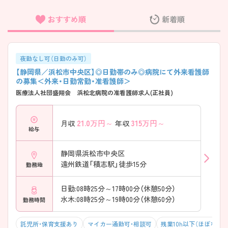
おすすめ順
新着順
フリーワード検索
夜勤なし可（日勤のみ可）
【静岡県／浜松市中央区】◎日勤帯のみ◎病院にて外来看護師
の募集＜外来・日勤常勤・准看護師＞
医療法人社団盛翔会 浜松北病院の准看護師求人(正社員)
21.0
万円～
315
万円～
月収
年収
給与
静岡県浜松市中央区
遠州鉄道「積志駅」徒歩15分
勤務地
日勤:08時25分～17時00分（休憩50分）
水木:08時25分～19時00分（休憩60分）
勤務時間
託児所・保育支援あり
マイカー通勤可・相談可
残業10h以下（ほぼなし）