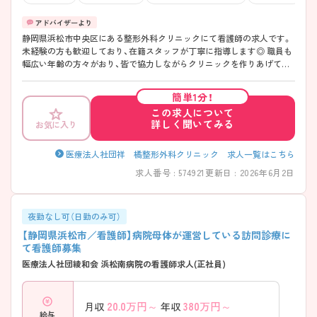
静岡県浜松市中央区にある整形外科クリニックにて看護師の求人です。
未経験の方も歓迎しており、在籍スタッフが丁寧に指導します◎ 職員も
幅広い年齢の方々がおり、皆で協力しながらクリニックを作りあげてい
っております。 ご興味のある方はお気軽にお問い合わせくださいませ。
簡単1分！
この求人について
詳しく聞いてみる
お気に入り
医療法人社団祥 橘整形外科クリニック 求人一覧はこちら
求人番号 : 574921
更新日 : 2026年6月2日
夜勤なし可（日勤のみ可）
【静岡県浜松市／看護師】病院母体が運営している訪問診療に
て看護師募集
医療法人社団綾和会 浜松南病院の看護師求人(正社員)
20.0
万円～
380
万円～
月収
年収
給与