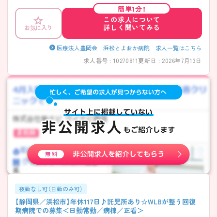
り、ライフステージに合わせて無理なく働き続けやすい環境です。安定
簡単1分！
した働き方を大切にしたい方にぴったりの職場です。ご興味のある方に
この求人について
は、面接対策ポイントなど、さらに詳細をお話しいたしますのでお気軽に
詳しく聞いてみる
お気に入り
ご相談ください！ ――――――――――――――― ■ 日勤中心で無理
なく働ける♪ ――――――――――――――― 生活リズムを整えなが
ら働ける環境です。 ・「日勤帯のみ」で夜間対応なし ・年間休日115日でし
医療法人豊岡会 浜松とよおか病院 求人一覧はこちら
っかり休める → プライベートとの両立を大切にできる職場です
求人番号 : 10270811
更新日 : 2026年7月13日
――――――――――――――― ■ 子育て世代も安心のサポート体制
――――――――――――――― ライフイベントと両立しやすい環境
が整っています。 ・院内託児所あり（0歳児から利用可能） ・育児休業の取
得実績あり ・時短勤務制度あり → 長く安心して働き続けられる仕組み
があります ――――――――――――――― ■ 健診業務で専門スキル
が身につく ――――――――――――――― 予防医療に関われる貴重
な環境です。 ・院内健診と巡回健診の両方を経験可能 ・採血・心電図など
のスキルが身につく ・事務処理まで一連の流れを習得 → 医療の幅を広
げたい方におすすめです ――――――――――――――― ■ 福利厚生
充実で安定収入を実現 ――――――――――――――― 生活面を支え
る制度が整っています。 ・住宅手当・通勤手当あり ・賞与は年3回支給 ・資
格取得支援や研修制度あり → 安心して長期的なキャリア形成が可能で
す
夜勤なし可（日勤のみ可）
【静岡県／浜松市】年休117日♪託児所あり☆WLBが整う回復
期病院での募集＜日勤常勤／病棟／正看＞