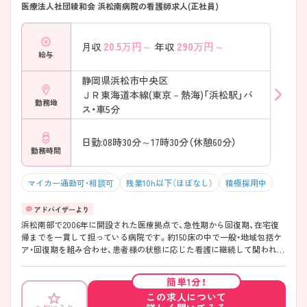
医療法人社団綾和会 浜松南病院の看護師求人(正社員)
20.5
万円～
290
万円～
月収
年収
給与
静岡県浜松市中央区
ＪＲ東海道本線(東京－熱海)「浜松駅」バ
勤務地
ス・車5分
日勤:08時30分～17時30分（休憩60分）
勤務時間
マイカー通勤可・相談可
残業10h以下（ほぼなし）
積極採用中
浜松南部で2006年に開設された医療拠点で、急性期から回復期、在宅復
帰までを一貫して担っている病院です。約150床の中で一般・地域包括ケ
ア・回復期を組み合わせ、患者様の状態に応じた看護に継続して関われる
点が魅力。内科を中心に整形外科や消化器領域にも強みがあり、日常疾
患から専門的治療まで幅広く経験できます。院内リハや退院後の生活支
簡単1分！
援にも力を入れており、地域医療にしっかり向き合える環境です。中途
この求人について
入職者の受け入れ体制も整っており、段階的に業務へ慣れていける安心