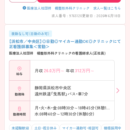
医療法人社団祥 橘整形外科クリニック 求人一覧はこちら
求人番号 : 9765120
更新日 : 2026年6月18日
夜勤なし可（日勤のみ可）
【浜松市／中央区】◎日勤◎マイカー通勤OK◎クリニックにて
正看護師募集＜常勤＞
医療法人社団祥 橘整形外科クリニックの看護師求人(正社員)
26.0
万円～
312
万円～
月収
年収
給与
静岡県浜松市中央区
遠州鉄道「曳馬駅」バス・車7分
勤務地
月・火・木・金:08時30分～18時45分（休憩145分）
水:08時40分～12時30分（休憩0分）
勤務時間
未経験歓迎
土日・祝日休み
マイカー通勤可・相談可
積極採用中