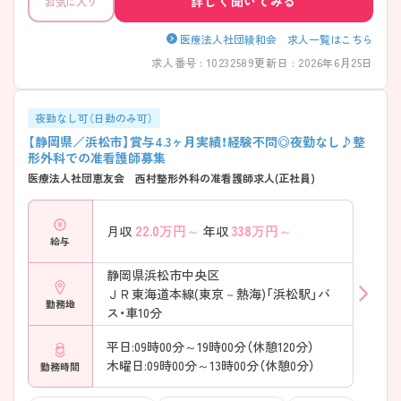
詳しく聞いてみる
お気に入り
感もあります！指定休3日あり／託児所あり／残業少な目／社員食堂あり
／住宅手当ありなど、福利厚生的にも魅力的な求人です♪
――――――――――――――― ■ “無理なく続く”働きやすさ♪
医療法人社団綾和会 求人一覧はこちら
――――――――――――――― 生活リズムを大切にしながら働ける
求人番号 : 10232589
更新日 : 2026年6月25日
環境です ・「残業少なめ」でオンオフの切り替えがしやすい ・夜勤は「月2
～4回程度」で負担を軽減 ・有給休暇も相談しやすく予定に合わせやすい
→ 日々の働きやすさを大切にした職場です
――――――――――――――― ■ 専門性×地域医療が学べる！
夜勤なし可（日勤のみ可）
――――――――――――――― 幅広い症例に触れながらスキルアッ
【静岡県／浜松市】賞与4.3ヶ月実績！経験不問◎夜勤なし♪整
プできます ・整形外科：人工関節・骨折対応など術後管理あり ・消化器：内
形外科での准看護師募集
視鏡・炎症性腸疾患などの診療体制 ・年間オペ約300件／外来約140名/日
医療法人社団恵友会 西村整形外科の准看護師求人(正社員)
→ 経験を積みながら専門知識も自然と深まります
――――――――――――――― ■ 中途でも安心のフォロー体制◎
――――――――――――――― 経験に合わせて無理なくスタートで
22.0
万円～
338
万円～
月収
年収
きます ・中途採用者が多く受け入れ体制が充実 ・院内勉強会や年1回の学
給与
術発表あり ・プライマリー制×チームナーシングを採用 → 少しずつ自信
をつけていける環境です ――――――――――――――― ■ 子育て世
静岡県浜松市中央区
代も応援します♪ ――――――――――――――― 家庭との両立もし
ＪＲ東海道本線(東京－熱海)「浜松駅」バ
っかりサポート ・院内託児所あり（「3歳まで利用可能」） ・急なお休みや早
勤務地
退にも配慮される環境 ・産休・育休の取得実績あり → 長く安心して働け
ス・車10分
る体制が整っています
平日:09時00分～19時00分（休憩120分）
木曜日:09時00分～13時00分（休憩0分）
勤務時間