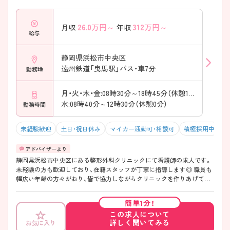
26.0
万円～
312
万円～
月収
年収
給与
静岡県浜松市中央区
遠州鉄道「曳馬駅」バス・車7分
勤務地
月・火・木・金:08時30分～18時45分（休憩145分）
水:08時40分～12時30分（休憩0分）
勤務時間
未経験歓迎
土日・祝日休み
マイカー通勤可・相談可
積極採用中
静岡県浜松市中央区にある整形外科クリニックにて看護師の求人です。
未経験の方も歓迎しており、在籍スタッフが丁寧に指導します◎ 職員も
幅広い年齢の方々がおり、皆で協力しながらクリニックを作りあげてい
っております。 ご興味のある方はお気軽にお問い合わせくださいませ。
簡単1分！
この求人について
詳しく聞いてみる
お気に入り