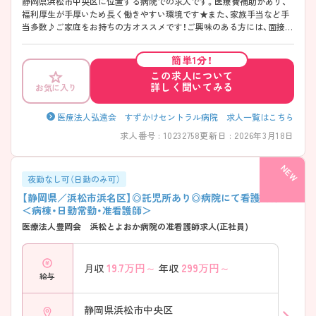
静岡県浜松市中央区に位置する病院での求人です。医療費補助があり、
福利厚生が手厚いため長く働きやすい環境です★また、家族手当など手
当多数♪ご家庭をお持ちの方オススメです！ご興味のある方には、面接対
策ポイントなど、さらに詳細をご案内しますのでお気軽にご相談くださ
い！
簡単1分！
この求人について
詳しく聞いてみる
お気に入り
医療法人弘遠会 すずかけセントラル病院 求人一覧はこちら
求人番号 : 10232758
更新日 : 2026年3月18日
夜勤なし可（日勤のみ可）
【静岡県／浜松市浜名区】◎託児所あり◎病院にて看護師募集
＜病棟・日勤常勤・准看護師＞
医療法人豊岡会 浜松とよおか病院の准看護師求人(正社員)
19.7
万円～
299
万円～
月収
年収
給与
静岡県浜松市中央区