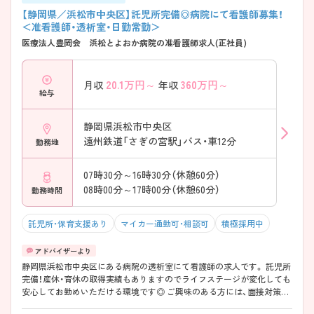
【静岡県／浜松市中央区】託児所完備◎病院にて看護師募集！
＜准看護師・透析室・日勤常勤＞
医療法人豊岡会 浜松とよおか病院の准看護師求人(正社員)
20.1
万円～
360
万円～
月収
年収
給与
静岡県浜松市中央区
遠州鉄道「さぎの宮駅」バス・車12分
勤務地
07時30分～16時30分（休憩60分）
08時00分～17時00分（休憩60分）
勤務時間
託児所・保育支援あり
マイカー通勤可・相談可
積極採用中
静岡県浜松市中央区にある病院の透析室にて看護師の求人です。 託児所
完備！産休・育休の取得実績もありますのでライフステージが変化しても
安心してお勤めいただける環境です◎ ご興味のある方には、面接対策ポ
イントなど、さらに詳細をお話しいたしますのでお気軽にご相談くださ