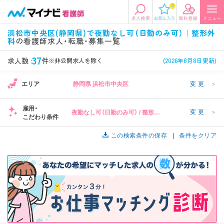
0
エリアから探す
希望の求人条件を選択
浜松市中央区(静岡県)で夜勤なし可（日勤のみ可）｜整形外
科
の看護師求人・転職・募集一覧
エリアから探す
駅・路線から探す
条件項目の選択に戻る
37
求人数 :
件
※非公開求人を除く
(2026年8月8日更新)
北陸・信越
関東
資格
勤務形態
エリア
静岡県 浜松市中央区
変更
＞
看護師、准看護師など
常勤、夜勤なし可など
雇用・
変更
＞
夜勤なし可（日勤のみ可） / 整形外
東海
関西
こだわり条件
施設形態
担当業務
科
病院、クリニック・診療所など
病棟、外来など
この検索条件の保存
条件をクリア
診察科目
こだわり条件
北海道・東北
中国・四国
美容外科、
未経験歓迎、
循環器内科など
土日祝休みなど
九州・沖縄
年収
雇用形態
年収500万円以上など
正社員、契約社員など