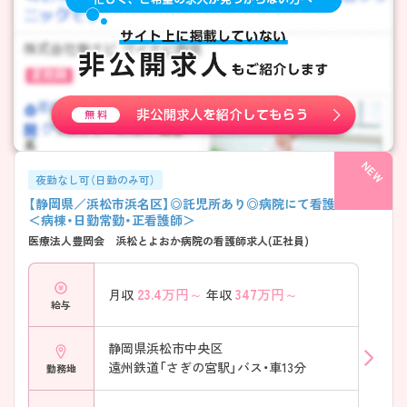
夜勤なし可（日勤のみ可）
【静岡県／浜松市浜名区】◎託児所あり◎病院にて看護師募集
＜病棟・日勤常勤・正看護師＞
医療法人豊岡会 浜松とよおか病院の看護師求人(正社員)
23.4
万円～
347
万円～
月収
年収
給与
静岡県浜松市中央区
遠州鉄道「さぎの宮駅」バス・車13分
勤務地