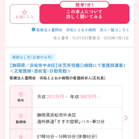
い！
簡単1分！
この求人について
詳しく聞いてみる
お気に入り
医療法人豊岡会 浜松とよおか病院 求人一覧はこちら
求人番号 : 10271093
更新日 : 2026年7月13日
夜勤なし可（日勤のみ可）
【静岡県／浜松市中央区】託児所完備◎病院にて看護師募集！
＜正看護師・透析室・日勤常勤＞
医療法人豊岡会 浜松とよおか病院の看護師求人(正社員)
20.1
万円～
360
万円～
月収
年収
給与
静岡県浜松市中央区
遠州鉄道「さぎの宮駅」バス・車12分
勤務地
07時30分～16時30分（休憩60分）