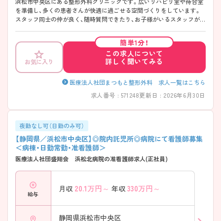
浜松市中央区にある整形外科クリニックです。広いリハビリ室や待合室
を準備し、多くの患者さんが快適に過ごせる空間づくりをしています。
スタッフ同士の仲が良く、随時質問できたり、お子様がいるスタッフが行
事などで休み場合、フォローしあったりする環境なあります。
簡単1分！
この求人について
詳しく聞いてみる
お気に入り
医療法人社団まつもと整形外科 求人一覧はこちら
求人番号 : 571248
更新日 : 2026年6月30日
夜勤なし可（日勤のみ可）
【静岡県／浜松市中央区】◎院内託児所◎病院にて看護師募集
＜病棟・日勤常勤・准看護師＞
医療法人社団盛翔会 浜松北病院の准看護師求人(正社員)
20.1
万円～
330
万円～
月収
年収
給与
静岡県浜松市中央区