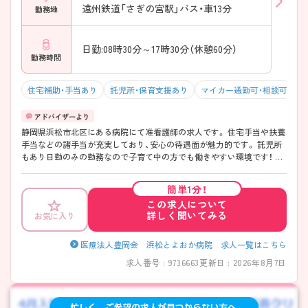
遠州鉄道「さぎの宮駅」バス・車13分
勤務地
日勤:08時30分～17時30分（休憩60分）
勤務時間
住宅補助・手当あり
託児所・保育支援あり
マイカー通勤可・相談可
積
静岡県浜松市北区にある病院にて准看護師の求人です。 住宅手当や扶養
手当などの諸手当が充実しており、安心の待遇面が魅力的です。 託児所
もあり日勤のみの勤務なので子育て中の方でも働きやすい環境です！ ご
興味お持ちの方はお気軽にお問い合わせください！
簡単1分！
この求人について
詳しく聞いてみる
お気に入り
医療法人豊岡会 浜松とよおか病院 求人一覧はこちら
求人番号 : 9736663
更新日 : 2026年8月7日