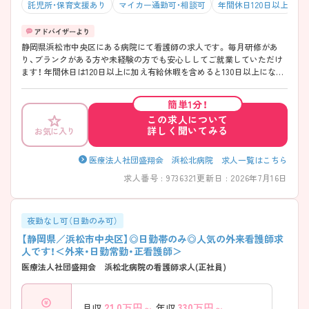
託児所・保育支援あり
マイカー通勤可・相談可
年間休日120日以上
積
静岡県浜松市中央区にある病院にて看護師の求人です。 毎月研修があ
り、ブランクがある方や未経験の方でも安心ししてご就業していただけ
ます！ 年間休日は120日以上に加え有給休暇を含めると130日以上にな
り、プライベートも充実です♪ ご興味お持ちの方はお気軽にお問い合わ
せください！
簡単1分！
この求人について
詳しく聞いてみる
お気に入り
医療法人社団盛翔会 浜松北病院 求人一覧はこちら
求人番号 : 9736321
更新日 : 2026年7月16日
夜勤なし可（日勤のみ可）
【静岡県／浜松市中央区】◎日勤帯のみ◎人気の外来看護師求
人です！＜外来・日勤常勤・正看護師＞
医療法人社団盛翔会 浜松北病院の看護師求人(正社員)
21.0
万円～
330
万円～
月収
年収