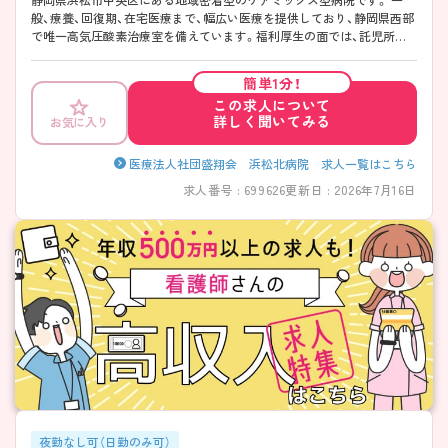
般、療養、回復期、在宅医療まで、幅広い医療を提供しており、静岡県西部
で唯一高気圧酸素治療室を備えています。福利厚生の面では、託児所が
あり、家庭を持っている方も多くプライベートと両立しやすい環境で
す。 ご興味ある方には、面接対策ポイントなど、さらに詳細をお話しいた
簡単1分！
しますので、気軽にご相談ください。
この求人について
詳しく聞いてみる
お気に入り
医療法人社団盛翔会 浜松北病院 求人一覧はこちら
求人番号 : 699626
更新日 : 2026年7月16日
夜勤なし可（日勤のみ可）