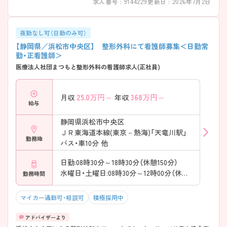
求人番号 : 9144229
更新日 : 2026年7月2日
夜勤なし可（日勤のみ可）
【静岡県／浜松市中央区】 整形外科にて看護師募集＜日勤常
勤・正看護師＞
医療法人社団まつもと整形外科の看護師求人(正社員)
25.0
万円～
368
万円～
月収
年収
給与
静岡県浜松市中央区
ＪＲ東海道本線(東京－熱海)「天竜川駅」
勤務地
バス・車10分 他
日勤:08時30分～18時30分（休憩150分）
水曜日・土曜日:08時30分～12時00分（休憩0分）
勤務時間
マイカー通勤可・相談可
積極採用中