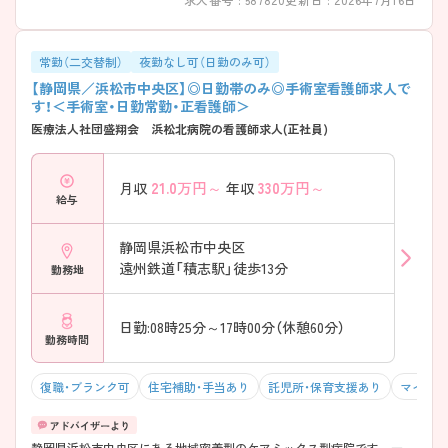
常勤（二交替制）
夜勤なし可（日勤のみ可）
【静岡県／浜松市中央区】◎日勤帯のみ◎手術室看護師求人で
す！＜手術室・日勤常勤・正看護師＞
医療法人社団盛翔会 浜松北病院の看護師求人(正社員)
21.0
万円～
330
万円～
月収
年収
給与
静岡県浜松市中央区
遠州鉄道「積志駅」徒歩13分
勤務地
日勤:08時25分～17時00分（休憩60分）
勤務時間
復職・ブランク可
住宅補助・手当あり
託児所・保育支援あり
マイカー
静岡県浜松市中央区にある地域密着型のケアミックス型病院です。 一