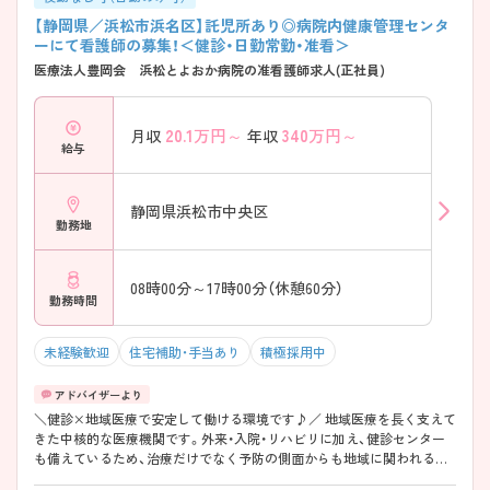
【静岡県／浜松市浜名区】託児所あり◎病院内健康管理センタ
ーにて看護師の募集！＜健診・日勤常勤・准看＞
医療法人豊岡会 浜松とよおか病院の准看護師求人(正社員)
20.1
万円～
340
万円～
月収
年収
給与
静岡県浜松市中央区
勤務地
08時00分～17時00分（休憩60分）
勤務時間
未経験歓迎
住宅補助・手当あり
積極採用中
＼健診×地域医療で安定して働ける環境です♪／ 地域医療を長く支えて
きた中核的な医療機関です。外来・入院・リハビリに加え、健診センター
も備えているため、治療だけでなく予防の側面からも地域に関われる点
が魅力です。勤務は日勤中心で17時定時。託児所や各種手当も整ってお