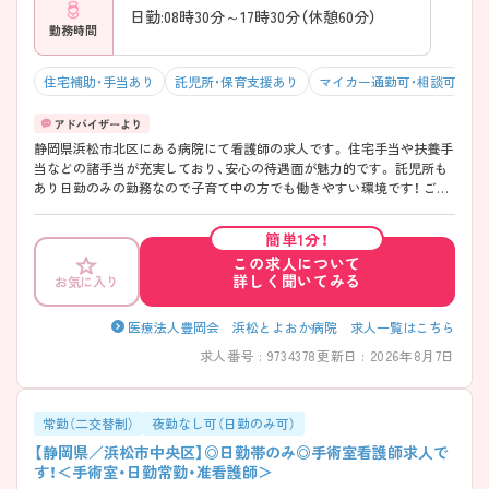
日勤:08時30分～17時30分（休憩60分）
勤務時間
住宅補助・手当あり
託児所・保育支援あり
マイカー通勤可・相談可
積
静岡県浜松市北区にある病院にて看護師の求人です。 住宅手当や扶養手
当などの諸手当が充実しており、安心の待遇面が魅力的です。 託児所も
あり日勤のみの勤務なので子育て中の方でも働きやすい環境です！ ご興
味お持ちの方はお気軽にお問い合わせください！
簡単1分！
この求人について
詳しく聞いてみる
お気に入り
医療法人豊岡会 浜松とよおか病院 求人一覧はこちら
求人番号 : 9734378
更新日 : 2026年8月7日
常勤（二交替制）
夜勤なし可（日勤のみ可）
【静岡県／浜松市中央区】◎日勤帯のみ◎手術室看護師求人で
す！＜手術室・日勤常勤・准看護師＞