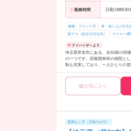
日勤:08時3
勤務時間
復職・ブランク可
寮・借り上げ社宅
駅チカ（徒歩10分以内）
マイカー通
埼玉県草加市にある、全50床の回
の一つです。回復期単科の病院とし
制も充実しており、一人ひとりの習
イベントと両立しながら長く働ける
較しても高水準の設定で、頑張りが
ご興味をお持ちいただけましたら、
お気に入り
夜勤なし可（日勤のみ可）