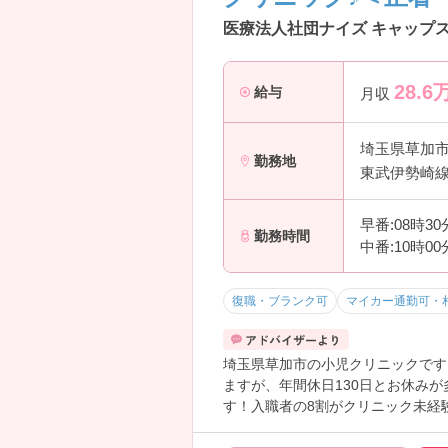
医療法人社団ナイズ キャップ
28.6
給与
月収
埼玉県草加
勤務地
東武伊勢崎線
早番:08時3
勤務時間
中番:10時0
復職・ブランク可
マイカー通勤可・
埼玉県草加市の小児クリニックです
ますが、年間休日130日とお休み
す！入職者の8割がクリニック未経
組める方、大歓迎です！