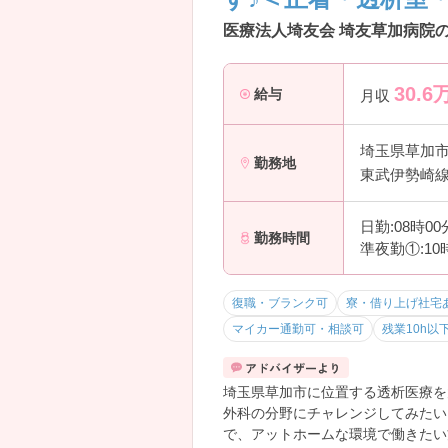
医療法人埼友会 埼友草加病院の
30.6
給与
月収
埼玉県草加
勤務地
東武伊勢崎線
日勤:08時0
勤務時間
準夜勤①:10
復職・ブランク可
寮・借り上げ社宅
マイカー通勤可・相談可
残業10h以
埼玉県草加市に位置する透析医療を
外科の分野にチャレンジしてみたい
で、アットホームな環境で働きたい