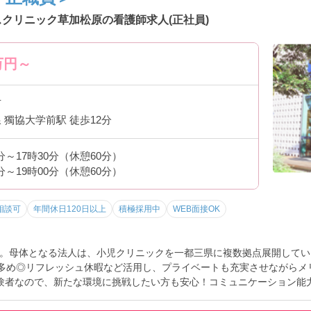
スクリニック草加松原の看護師求人(正社員)
万円～
市
 獨協大学前駅 徒歩12分
0分～17時30分（休憩60分）
0分～19時00分（休憩60分）
相談可
年間休日120日以上
積極採用中
WEB面接OK
。母体となる法人は、小児クリニックを一都三県に複数拠点展開してい
が多め◎リフレッシュ休暇など活用し、プライベートも充実させながらメ
験者なので、新たな環境に挑戦したい方も安心！コミュニケーション能