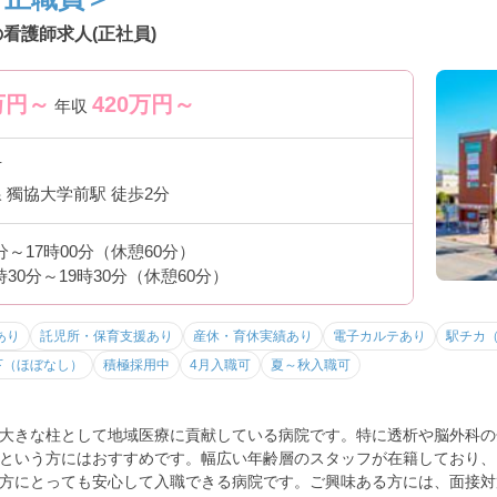
看護師求人(正社員)
万円～
420
万円～
年収
市
 獨協大学前駅 徒歩2分
0分～17時00分（休憩60分）
時30分～19時30分（休憩60分）
あり
託児所・保育支援あり
産休・育休実績あり
電子カルテあり
駅チカ（
下（ほぼなし）
積極採用中
4月入職可
夏～秋入職可
大きな柱として地域医療に貢献している病院です。特に透析や脳外科の
という方にはおすすめです。幅広い年齢層のスタッフが在籍しており、
方にとっても安心して入職できる病院です。ご興味ある方には、面接対