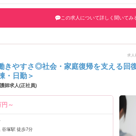
ださい。
この求人について詳しく聞いてみ
求人番
働きやすさ◎社会・家庭復帰を支える回
棟・日勤＞
護師求人(正社員)
万円～
市
 谷塚駅 徒歩7分