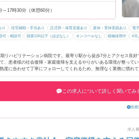
0分～17時30分（休憩60分）
あり
住宅補助・手当あり
託児所・保育支援あり
産休・育休実績あり
電
勤可・相談可
残業10h以下（ほぼなし）
オンコールなし
積極採用中
4月
復期リハビリテーション病院です。最寄り駅から徒歩7分とアクセス良好
て、患者様の社会復帰・家庭復帰を支えるやりがいある環境が整ってい
熟度に合わせて丁寧にフォローしてくれるため、無理なく業務に慣れて
よう、託児所を完備♪さらに職員寮もあるため、新生活のスタートも安
しっかり評価される環境です。働きやすさとやりがい、両方を重視した
面接のポイントなど詳しい情報もお伝えいたしますので、ぜひお気軽に
この求人について詳しく聞いてみ
医療
求人番号