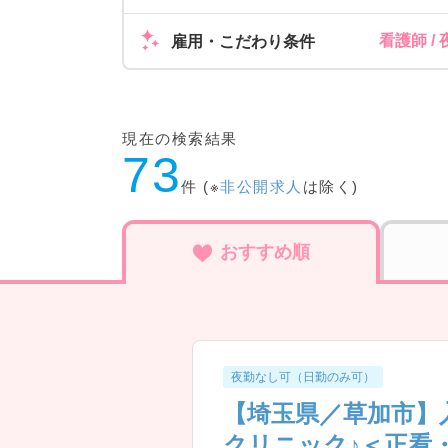
看護師 
雇用・こだわり条件
現在の検索結果
73
件 (※
非公開求人
は除く)
おすすめ順
夜勤なし可（日勤のみ可）
【埼玉県／草加市】
クリニック♪＜正看