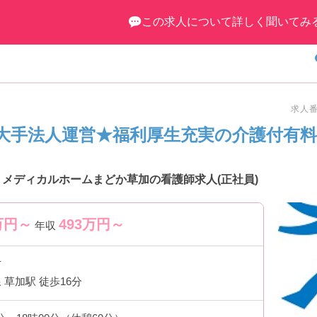
ださいませ♪
この求人について詳しく聞いてみ
求人番号
大手法人運営★福利厚生充実の介護付有
 メディカルホームまどか草加の看護師求人(正社員)
万円～
493
万円～
年収
市
 草加駅 徒歩16分