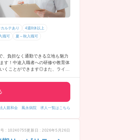
子カルテあり
4週8休以上
入職可
夏～秋入職可
で、負担なく通勤できる立地も魅力
ます！中途入職者への研修や教育体
いくことができます◎また、ライフ
心です！給与面は近隣医療機関と比
い方におすすめの職場です！
ご相談ください。
る
法人親和会 鳳永病院 求人一覧はこちら
 : 10240755
更新日 : 2026年5月26日