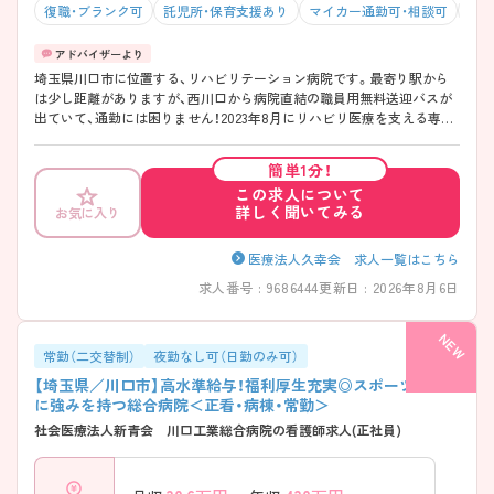
復職・ブランク可
託児所・保育支援あり
マイカー通勤可・相談可
残業
埼玉県川口市に位置する、リハビリテーション病院です。最寄り駅から
は少し距離がありますが、西川口から病院直結の職員用無料送迎バスが
出ていて、通勤には困りません！2023年8月にリハビリ医療を支える専門
病院として開設されたため、きれいな環境、新しい仲間と心機一転働けま
す！年間休日も120日以上と、比較的お休みが多めのためオンオフ切り替
簡単1分！
えて働きたい方にはおすすめです◎ ご興味のある方には、面接対策ポイ
この求人について
ントなど、さらに詳細をお話しいたしますのでお気軽にご相談ください！
詳しく聞いてみる
お気に入り
医療法人久幸会 求人一覧はこちら
求人番号 : 9686444
更新日 : 2026年8月6日
常勤（二交替制）
夜勤なし可（日勤のみ可）
【埼玉県／川口市】高水準給与！福利厚生充実◎スポーツ整形
に強みを持つ総合病院＜正看・病棟・常勤＞
社会医療法人新青会 川口工業総合病院の看護師求人(正社員)