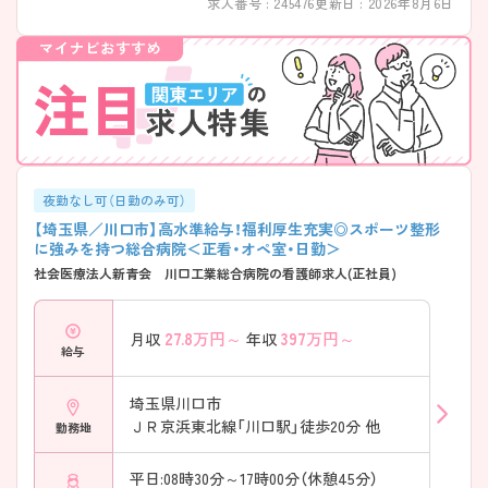
求人番号 : 245476
更新日 : 2026年8月6日
夜勤なし可（日勤のみ可）
【埼玉県／川口市】高水準給与！福利厚生充実◎スポーツ整形
に強みを持つ総合病院＜正看・オペ室・日勤＞
社会医療法人新青会 川口工業総合病院の看護師求人(正社員)
27.8
万円～
397
万円～
月収
年収
給与
埼玉県川口市
ＪＲ京浜東北線「川口駅」徒歩20分 他
勤務地
平日:08時30分～17時00分（休憩45分）