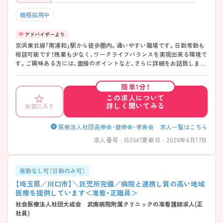
積極採用中
京浜東北線「南浦和」駅から徒歩圏内。通いやすい職場です。日勤常勤も
相談可能です！残業も少なく、ワークライフバランスを実現出来る環境で
す。ご興味ある方には、面接のポイントなど、さらに詳細をお話致します
のでお気軽にご相談ください。
簡単1分！
この求人について
詳しく聞いてみる
お気に入り
医療法人社団長伸会・健伸会・孝寿会 求人一覧はこちら
求人番号 : 552647
更新日 : 2026年6月17日
夜勤なし可（日勤のみ可）
【埼玉県／川口市】＼託児所完備／病院と連携し質の高い地域
医療を提供しています＜准看・正職員＞
社会医療法人社団大成会 武南病院附属クリニックの准看護師求人(正
社員)