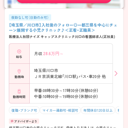
夜勤なし可（日勤のみ可）
【埼玉県／川口市】入社後のフォロー◎一都三県を中心にチェ
ーン展開する小児クリニック♪＜正看・正職員＞
医療法人社団ナイズ キャップスクリニック川口の看護師求人(正社員)
28.6
万円～
月収
給与
埼玉県川口市
ＪＲ京浜東北線「川口駅」バス・車20分 他
勤務地
早番:08時30分～17時30分（休憩60分）
中番:10時00分～19時00分（休憩60分）
勤務時間
復職・ブランク可
マイカー通勤可・相談可
年間休日120日以上
積極採
埼玉県川口市の小児クリニックです。母体となる法人は、小児クリニッ