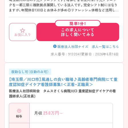
クを一都三県に複数拠点展開している法人です。完全シフト制にはなり
ますが、年間休日130日とお休みが多め◎リフレッシュ休暇など活用し、
プライベートも充実させながらメリハリつけて勤務が可能な環境です！
入職者の8割がクリニック未経験者なので、新たな環境に挑戦したい方も
簡単1分！
安心！コミュニケーション能力を活かして、前向きに業務に取り組める
この求人について
方、大歓迎です！ ご興味ある方は是非お問い合わせくださいませ♪
詳しく聞いてみる
お気に入り
医療法人社団ナイズ 求人一覧はこちら
求人番号 : 9132047
更新日 : 2026年6月16日
夜勤なし可（日勤のみ可）
【埼玉県／川口市】風通しの良い職場♪高齢者専門病院にて重
度認知症デイケア看護師募集！＜正看・正職員＞
医療法人社団桐和会 タムスさくら病院川口 重度認知症デイケアの看
護師求人(正社員)
25.0
万円～
月収
給与