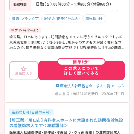
日勤（２）:08時00分～17時00分（休憩60分）
勤務時間
復職・ブランク可
駅チカ（徒歩10分以内）
積極採用中
埼玉県川口市にあります、訪問診療をメインに行うクリニックです。JR
京浜東北線「川口駅」より徒歩3分と、駅からのアクセスが良く便利な立
地なので、毎日無理なく電車通勤が可能です◎残業時間は月平均2時間と
少ないので、仕事とプライベートにメリハリをつけて働くことができま
す♪同行するドクターはもちろん、薬剤師・看護師・事務職員と多職種の
簡単1分！
垣根なくチーム連携が取れているので、分からないことは相談しやすい
この求人について
環境です♪「訪問診療＝個人宅への訪問」と、少し業務に抵抗がある方
詳しく聞いてみる
お気に入り
も、当クリニックの訪問先は契約施設になるので、安心して訪問診療に挑
戦して頂けます◎ ご興味をお持ちの方はお気軽にお問い合わせくださ
い。
医療法人社団皆吉会 求人一覧はこちら
求人番号 : 9036346
更新日 : 2026年7月1日
夜勤なし可（日勤のみ可）
【埼玉県／川口市】有料老人ホームに常設された訪問往診施設
の看護師求人です＜准看護師＞
医療法人社団長伸会・健伸会・孝寿会 ラ・ヴィ南浦和Ⅰの准看護師求人