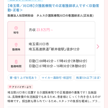
【埼玉県／川口市】介護医療院での正看護師求人です＜日勤常
勤・正看＞
医療法人社団桐和会 タムス介護医療院川口の看護師求人(正社員)
23.9
万円～
月収
給与
埼玉県川口市
埼玉高速鉄道「新井宿駅」徒歩12分
勤務地
日勤①:08時45分～17時45分（休憩60分）
日勤②:07時30分～16時30分（休憩60分）
勤務時間
寮・借り上げ社宅あり
マイカー通勤可・相談可
残業10h以下（ほぼなし）
埼玉県川口市に位置する介護医療院での正看護師の募集です！ 当施設
は、長期療養の生活施設でもあるため、患者様とじっくり向き合えるのが
特徴です。 担当数も限られているため、スタッフの負担を軽減し、ブラン
クのある方も安心して働けます。 賞与や昇給、退職金などの待遇が一通