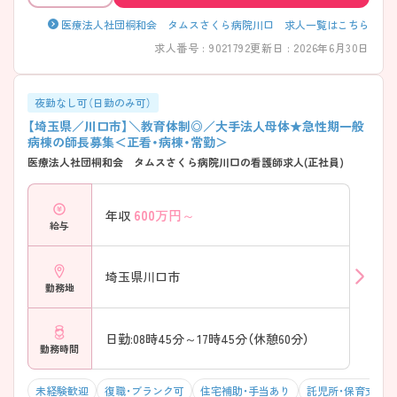
に合わせたキャリアが描けます！ ・夜勤が難しい方は日勤常勤も相談可
能 ・希望に応じてグループ内施設への提案あり ・特養やクリニックなど
医療法人社団桐和会 タムスさくら病院川口 求人一覧はこちら
多様な職場を展開 → 「無理なく続く働き方」を大切にしています
求人番号 : 9021792
更新日 : 2026年6月30日
――――――――――――――― ■ 残業ほぼなしで負担軽減♪
――――――――――――――― 見える化で実現する安心の勤務環境！
・法人本部で毎月データを集計・管理 ・各施設ごとに業務量をコントロー
ル → 偏りを防ぎ、無理のない働き方を実現
夜勤なし可（日勤のみ可）
――――――――――――――― ■ 休みも増加！長く働ける職場
【埼玉県／川口市】＼教育体制◎／大手法人母体★急性期一般
――――――――――――――― ワークライフバランスも大切にして
病棟の師長募集＜正看・病棟・常勤＞
います◎ ・年間休日増加に向けた取り組みあり ・負担軽減と休息の両立
医療法人社団桐和会 タムスさくら病院川口の看護師求人(正社員)
を重視 ・安心して働き続けられる環境 → プライベートも大切にできる
体制です
600
万円～
年収
給与
埼玉県川口市
勤務地
日勤:08時45分～17時45分（休憩60分）
勤務時間
未経験歓迎
復職・ブランク可
住宅補助・手当あり
託児所・保育支援