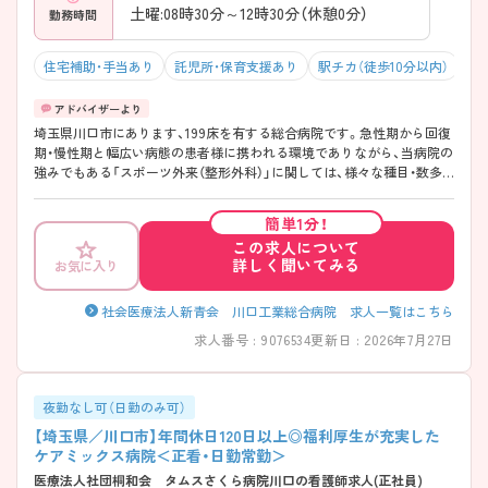
土曜:08時30分～12時30分（休憩0分）
勤務時間
住宅補助・手当あり
託児所・保育支援あり
駅チカ（徒歩10分以内）
マ
埼玉県川口市にあります、199床を有する総合病院です。急性期から回復
期・慢性期と幅広い病態の患者様に携われる環境でありながら、当病院の
強みでもある「スポーツ外来（整形外科）」に関しては、様々な種目・数多
くのスポーツ選手のスポーツ障害に対する診断・治療に携わっているの
で、スポーツ整形に興味のある方は、特におすすめな職場環境です◎中途
簡単1分！
入社職員に対する教育体制も整っているので、新たな職場でのスタート
この求人について
も安心♪年間休日120日と休みが多く、充実した福利厚生・高水準の給与
詳しく聞いてみる
お気に入り
と、魅力がたっぷりの病院です！ ご興味ある方には、面接対策ポイントな
ど、さらに詳細をお話しいたしますのでお気軽にご相談ください。
社会医療法人新青会 川口工業総合病院 求人一覧はこちら
求人番号 : 9076534
更新日 : 2026年7月27日
夜勤なし可（日勤のみ可）
【埼玉県／川口市】年間休日120日以上◎福利厚生が充実した
ケアミックス病院＜正看・日勤常勤＞
医療法人社団桐和会 タムスさくら病院川口の看護師求人(正社員)