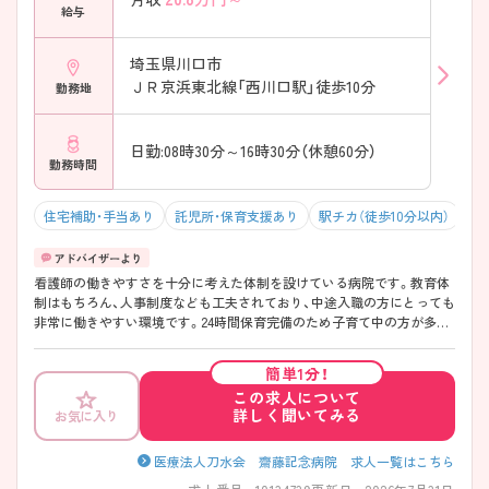
給与
埼玉県川口市
ＪＲ京浜東北線「西川口駅」徒歩10分
勤務地
日勤:08時30分～16時30分（休憩60分）
勤務時間
住宅補助・手当あり
託児所・保育支援あり
駅チカ（徒歩10分以内）
マ
看護師の働きやすさを十分に考えた体制を設けている病院です。教育体
制はもちろん、人事制度なども工夫されており、中途入職の方にとっても
非常に働きやすい環境です。24時間保育完備のため子育て中の方が多く
活躍しています。また、残業時間も少なめなので家庭やプライベートと
の両立も可能です。
簡単1分！
この求人について
詳しく聞いてみる
お気に入り
医療法人刀水会 齋藤記念病院 求人一覧はこちら