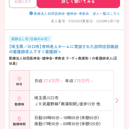
詳しく聞いてみる
お気に入り
医療法人社団長伸会・健伸会・孝寿会 求人一覧はこちら
求人番号 : 9769059
更新日 : 2026年6月17日
夜勤なし可（日勤のみ可）
【埼玉県／川口市】有料老人ホームに常設された訪問往診施設
の看護師求人です＜看護師＞
医療法人社団長伸会・健伸会・孝寿会 ラ・ヴィ南浦和Ⅰの看護師求人(正
社員)
27.6
万円～
370
万円～
月収
年収
給与
埼玉県川口市
ＪＲ武蔵野線「南浦和駅」徒歩13分 他
勤務地
日勤:09時00分～18時00分（休憩60分）
夜勤:17時30分～09時30分（休憩120分）
勤務時間