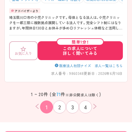
埼玉県川口市の小児クリニックです。母体となる法人は、小児クリニッ
クを一都三県に複数拠点展開している法人です。完全シフト制にはなり
ますが、年間休日130日とお休みが多め◎リフレッシュ休暇など活用し、
プライベートも充実させながらメリハリつけて勤務が可能な環境です！
入職者の8割がクリニック未経験者なので、新たな環境に挑戦したい方も
簡単1分！
安心！コミュニケーション能力を活かして、前向きに業務に取り組める
この求人について
方、大歓迎です！ ご興味ある方は是非お問い合わせくださいませ♪
詳しく聞いてみる
お気に入り
医療法人社団ナイズ 求人一覧はこちら
求人番号 : 9860348
更新日 : 2026年6月16日
1 ~ 20件 (全
71
件
)
※非公開求人は除く
1
2
3
4
該当件数
条件を
検索する
クリア
件