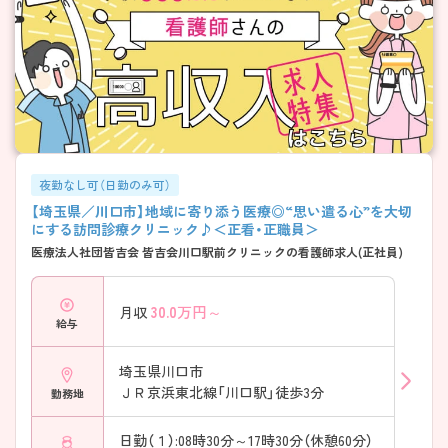
夜勤なし可（日勤のみ可）
【埼玉県／川口市】地域に寄り添う医療◎“思い遣る心”を大切
にする訪問診療クリニック♪＜正看・正職員＞
医療法人社団皆吉会 皆吉会川口駅前クリニックの看護師求人(正社員)
30.0
万円～
月収
給与
埼玉県川口市
ＪＲ京浜東北線「川口駅」徒歩3分
勤務地
日勤（１）:08時30分～17時30分（休憩60分）