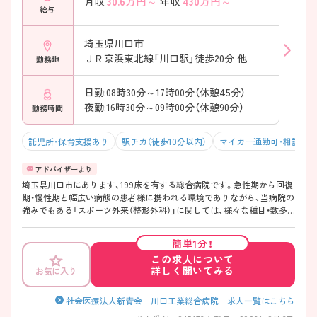
30.6
万円～
430
万円～
月収
年収
給与
埼玉県川口市
ＪＲ京浜東北線「川口駅」徒歩20分 他
勤務地
日勤:08時30分～17時00分（休憩45分）
夜勤:16時30分～09時00分（休憩90分）
勤務時間
託児所・保育支援あり
駅チカ（徒歩10分以内）
マイカー通勤可・相談可
埼玉県川口市にあります、199床を有する総合病院です。急性期から回復
期・慢性期と幅広い病態の患者様に携われる環境でありながら、当病院の
強みでもある「スポーツ外来（整形外科）」に関しては、様々な種目・数多
くのスポーツ選手のスポーツ障害に対する診断・治療に携わっているの
で、スポーツ整形に興味のある方は、特におすすめな職場環境です◎中途
簡単1分！
入社職員に対する教育体制も整っているので、新たな職場でのスタート
この求人について
も安心♪年間休日120日と休みが多く、充実した福利厚生・高水準の給与
詳しく聞いてみる
お気に入り
と、魅力がたっぷりの病院です！ ご興味ある方には、面接対策ポイントな
ど、さらに詳細をお話しいたしますのでお気軽にご相談ください。
社会医療法人新青会 川口工業総合病院 求人一覧はこちら