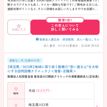
埼玉県川口市に位置する内科・透析クリニックにて外来看護師募集です！
駅チカでアクセスも良く、マイカー通勤も可能です！ ご興味ある方には、
面接対策ポイントなど、さらに詳細をお話しいたしますのでお気軽にご
相談ください！
簡単1分！
この求人について
詳しく聞いてみる
お気に入り
医療法人健正会 須田医院 求人一覧はこちら
求人番号 : 9139103
更新日 : 2026年7月8日
夜勤なし可（日勤のみ可）
【埼玉県／川口市】地域に寄り添う医療◎“思い遣る心”を大切
にする訪問診療クリニック♪＜准看・正職員＞
医療法人社団皆吉会 皆吉会川口駅前クリニックの准看護師求人(正社員)
30.0
万円～
月収
給与
埼玉県川口市