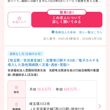
出ていて、通勤には困りません！2023年8月にリハビリ医療を支える専門
病院として開設されたため、きれいな環境、新しい仲間と心機一転働けま
す！年間休日も120日以上と、比較的お休みが多めのためオンオフ切り替
簡単1分！
えて働きたい方にはおすすめです◎ ご興味のある方には、面接対策ポイ
この求人について
ントなど、さらに詳細をお話しいたしますのでお気軽にご相談ください！
詳しく聞いてみる
お気に入り
医療法人久幸会 求人一覧はこちら
求人番号 : 9841284
更新日 : 2026年4月15日
夜勤なし可（日勤のみ可）
【埼玉県／京浜東北線】＼定着率◎駅チカ8分／電子カルテを
導入した急性期病院＜正看・透析・常勤＞
社会福祉法人恩賜財団済生会 支部埼玉県済生会川口総合病院の看護
師、保健師求人(正社員)
26.0
万円～
430
万円～
月収
年収
給与
埼玉県川口市
ＪＲ京浜東北線「西川口駅」徒歩11分
勤務地