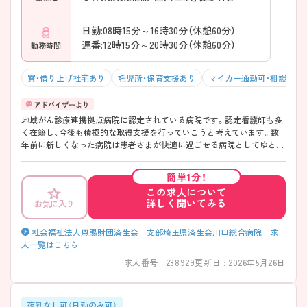
日勤:08時15分～16時30分（休憩60分）
遅番:12時15分～20時30分（休憩60分）
勤務時間
寮・借り上げ社宅あり
託児所・保育支援あり
マイカー通勤可・相談可
地域がん診療連携拠点病院に認定されている病院です。認定看護師も多
く在籍し、今後も積極的な取得支援を行っていこうと考えています。数
年前に新しくなった病院は患者さまが快適に過ごせる病院としてゆとり
ある病棟で、院内はコーヒーショップや売店などのスペースをより充実
させました。また、看護師をはじめとするスタッフの働きやすい職場づ
簡単1分！
くりため、ナースステーションは病棟の真ん中に位置しています。独身
この求人について
寮完備、子育て中の方も活躍できるよう託児所を完備など福利厚生が充
詳しく聞いてみる
お気に入り
実しています。西川口駅より徒歩8分と駅から近く通勤に便利です。職員
の定着率がよく、働きやすい環境です。長く勤務を続けたい方にはオス
スメの環境です。 ご興味のある方は、詳細をお伝えしますので、お気軽に
社会福祉法人恩賜財団済生会 支部埼玉県済生会川口総合病院 求
お問い合わせください。ご応募お待ちしています。
人一覧はこちら
求人番号 : 238929
更新日 : 2026年5月26日
夜勤なし可（日勤のみ可）