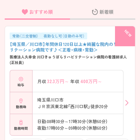
おすすめ順
新着順
フリーワード検索
常勤（二交替制）
夜勤なし可（日勤のみ可）
【埼玉県／川口市】年間休日120日以上★綺麗な院内のリハビ
リテーション病院です♪＜正看・病棟・常勤＞
医療法人久幸会 川口きゅうぽらリハビリテーション病院の看護師求人
(正社員)
32.3
万円～
400
万円～
月収
年収
給与
埼玉県川口市
ＪＲ京浜東北線「西川口駅」徒歩20分
勤務地
日勤:08時30分～17時30分（休憩60分）
夜勤:17時00分～09時00分（休憩60分）
勤務時間