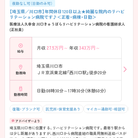
夜勤なし可（日勤のみ可）
【埼玉県／川口市】年間休日120日以上★綺麗な院内のリハビ
リテーション病院です♪＜正看・病棟・日勤＞
医療法人久幸会 川口きゅうぽらリハビリテーション病院の看護師求人
(正社員)
27.5
万円～
343
万円～
月収
年収
給与
埼玉県川口市
ＪＲ京浜東北線「西川口駅」徒歩20分
勤務地
日勤:08時30分～17時30分（休憩60分）
勤務時間
復職・ブランク可
託児所・保育支援あり
マイカー通勤可・相談可
残業
埼玉県川口市に位置する、リハビリテーション病院です。最寄り駅から
は少し距離がありますが、西川口から病院直結の職員用無料送迎バスが