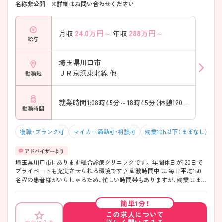
名称非公開 ※詳細はお問い合わせください
24.0
万円～
288
万円～
月収
年収
給与
埼玉県川口市
ＪＲ京浜東北線 他
勤務地
就業時間1:08時45分～18時45分（休憩120分）
勤務時間
復職・ブランク可
マイカー通勤可・相談可
残業10h以下（ほぼなし）
年
埼玉県川口市にあります総合診療クリニックです。 年間休日が120日で
プライベートも充実させられる環境です♪ 勤務時間中は、毎日平均150
名程の患者様がいらしゃるため、忙しい時間帯もありますが、残業はほぼ
ありませんので、メリハリをもったお仕事をしていただけますよ♪ ご興
味ある方には、面接のポイントなど、さらに詳細をお話致しますのでお気
簡単1分！
軽にご相談ください。
この求人について
詳しく聞いてみる