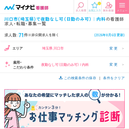
0
エリアから探す
希望の求人条件を選択
川口市(埼玉県)で夜勤なし可（日勤のみ可）｜内科
の看護師
求人・転職・募集一覧
エリアから探す
駅・路線から探す
条件項目の選択に戻る
71
求人数 :
件
※非公開求人を除く
(2026年8月6日更新)
北陸・信越
関東
資格
勤務形態
エリア
埼玉県 川口市
変更
＞
看護師、准看護師など
常勤、夜勤なし可など
雇用・
変更
＞
夜勤なし可（日勤のみ可） / 内科
東海
関西
こだわり条件
施設形態
担当業務
病院、クリニック・診療所など
病棟、外来など
この検索条件の保存
条件をクリア
診察科目
こだわり条件
北海道・東北
中国・四国
美容外科、
未経験歓迎、
循環器内科など
土日祝休みなど
九州・沖縄
年収
雇用形態
年収500万円以上など
正社員、契約社員など