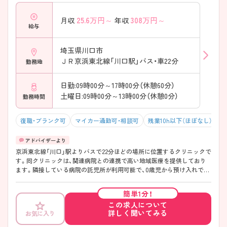
25.6
万円～
308
万円～
月収
年収
給与
埼玉県川口市
ＪＲ京浜東北線「川口駅」バス・車22分
勤務地
日勤:09時00分～17時00分（休憩60分）
土曜日:09時00分～13時00分（休憩0分）
勤務時間
復職・ブランク可
マイカー通勤可・相談可
残業10h以下（ほぼなし）
京浜東北線「川口」駅よりバスで22分ほどの場所に位置するクリニックで
す。同クリニックは、関連病院との連携で高い地域医療を提供しており
ます。隣接している病院の託児所が利用可能で、0歳児から預け入れでき
ます。また、残業時間月5時間程度と少なめですので、ワークライフバラ
ンスを重視する方、子育て中の方におすすめです。
簡単1分！
この求人について
詳しく聞いてみる
お気に入り