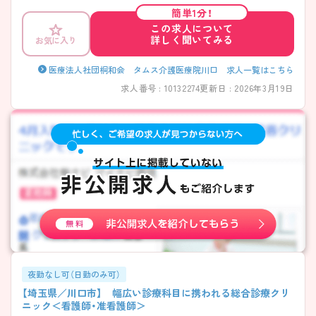
り整っており、安定した環境の中で働きたい方にピッタリです! ご興味の
簡単1分！
ある方は、お気軽にご相談ください。
この求人について
詳しく聞いてみる
お気に入り
医療法人社団桐和会 タムス介護医療院川口 求人一覧はこちら
求人番号 : 10132274
更新日 : 2026年3月19日
夜勤なし可（日勤のみ可）
【埼玉県／川口市】 幅広い診療科目に携われる総合診療クリ
ニック＜看護師・准看護師＞