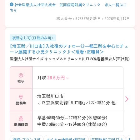
社会医療法人社団大成会 武南病院附属クリニック 求人一覧はこ
ちら
求人番号 : 9763576
更新日 : 2026年6月17日
夜勤なし可（日勤のみ可）
【埼玉県／川口市】入社後のフォロー◎一都三県を中心にチェ
ーン展開する小児クリニック♪＜准看・正職員＞
医療法人社団ナイズ キャップスクリニック川口の准看護師求人(正社員)
28.6
万円～
月収
給与
埼玉県川口市
ＪＲ京浜東北線「川口駅」バス・車20分 他
勤務地
早番:08時30分～17時30分（休憩60分）
中番:10時00分～19時00分（休憩60分）
勤務時間
復職・ブランク可
マイカー通勤可・相談可
年間休日120日以上
積極採