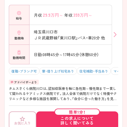
29.9
万円～
359
万円～
月収
年収
給与
埼玉県川口市
ＪＲ武蔵野線「東川口駅」バス・車20分 他
勤務地
日勤:08時45分～17時45分（休憩60分）
勤務時間
復職・ブランク可
寮・借り上げ社宅あり
住宅補助・手当あり
マイカー
タムスさくら病院川口は、認知症医療を軸に急性期～慢性期まで一貫し
て関われるケアミックス病院です。法人全体で病院だけでなく特養やク
リニックなど多様な施設を展開しており、「自分に合った働き方」を見つ
けやすいのが魅力。 日勤のみの働き方の相談やグループ内でのキャリア
選択も可能なので、無理なく長く働き続けたい方におすすめです。 ご興
簡単1分！
味のある方には、面接対策ポイントなど、さらに詳細をご案内しますので
この求人について
お気軽にご相談ください！ ――――――――――――――― ■ 働き方
詳しく聞いてみる
お気に入り
が選べる柔軟な環境 ――――――――――――――― ライフスタイル