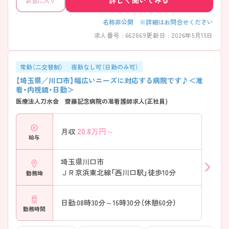
お気に入り
名称非公開 ※詳細はお問合せください
求人番号 : 662869
更新日 : 2026年5月15日
常勤（二交替制）
夜勤なし可（日勤のみ可）
【埼玉県／川口市】幅広いニーズに対応する病院です♪＜准
看・内視鏡・日勤＞
医療法人刀水会 齋藤記念病院の准看護師求人(正社員)
20.8
万円～
月収
給与
埼玉県川口市
ＪＲ京浜東北線「西川口駅」徒歩10分
勤務地
日勤:08時30分～16時30分（休憩60分）
勤務時間