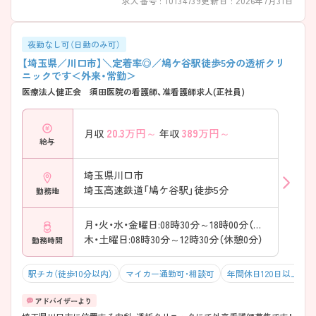
求人番号 : 10134739
更新日 : 2026年7月31日
夜勤なし可（日勤のみ可）
【埼玉県／川口市】＼定着率◎／鳩ケ谷駅徒歩5分の透析クリ
ニックです＜外来・常勤＞
医療法人健正会 須田医院の看護師、准看護師求人(正社員)
20.3
万円～
389
万円～
月収
年収
給与
埼玉県川口市
埼玉高速鉄道「鳩ケ谷駅」徒歩5分
勤務地
月・火・水・金曜日:08時30分～18時00分（休憩60分）
木・土曜日:08時30分～12時30分（休憩0分）
勤務時間
駅チカ（徒歩10分以内）
マイカー通勤可・相談可
年間休日120日以上