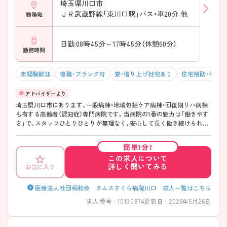
埼玉県川口市
ＪＲ武蔵野線「東川口駅」バス・車20分 他
勤務地
日勤:08時45分～17時45分（休憩60分）
勤務時間
未経験歓迎
復職・ブランク可
寮・借り上げ社宅あり
住宅補助・手当
埼玉県川口市にあります、一般病棟・地域包括ケア病棟・回復期リハ病棟
も有する高齢者（認知症）専門病院です。当病院の1番の魅力は「働きやす
さ」で、スタッフひとりひとりが無理なく、安心して長く働き続けられる
環境を大切にしてくれる病院です。当病院には看護部長室や事務長室等
はなく、役職者との空間的隔たりがない距離感の近い職場なので、患者様
簡単1分！
や業務に関することはもちろん、働き方やプライベートな相談まで気軽
この求人について
にできる風通しの良い職場となっています。大手法人だからこその充実
詳しく聞いてみる
お気に入り
した福利厚生＆教育体制も魅力♪ ご興味ある方には、面接対策ポイント
など、さらに詳細をお話しいたしますのでお気軽にご相談ください。
医療法人社団桐和会 タムスさくら病院川口 求人一覧はこちら
求人番号 : 10130874
更新日 : 2026年5月26日