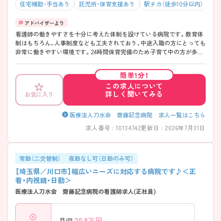
住宅補助・手当あり
託児所・保育支援あり
駅チカ（徒歩10分以内）
マ
看護師の働きやすさを十分に考えた体制を設けている病院です。教育体
制はもちろん、人事制度なども工夫されており、中途入職の方にとっても
非常に働きやすい環境です。24時間保育完備のため子育て中の方が多く
活躍しています。また、残業時間も少なめなので家庭やプライベートと
の両立も可能です。
簡単1分！
この求人について
詳しく聞いてみる
お気に入り
医療法人刀水会 齋藤記念病院 求人一覧はこちら
求人番号 : 10134742
更新日 : 2026年7月31日
常勤（二交替制）
夜勤なし可（日勤のみ可）
【埼玉県／川口市】幅広いニーズに対応する病院です♪＜正
看・内視鏡・日勤＞
医療法人刀水会 齋藤記念病院の看護師求人(正社員)
20.8
万円～
月収