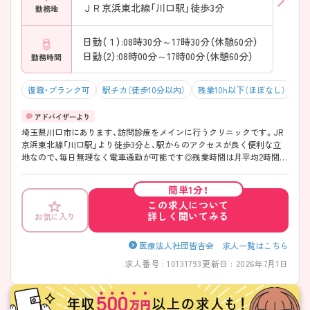
ＪＲ京浜東北線「川口駅」徒歩3分
勤務地
日勤（１）:08時30分～17時30分（休憩60分）
日勤（2）:08時00分～17時00分（休憩60分）
勤務時間
復職・ブランク可
駅チカ（徒歩10分以内）
残業10h以下（ほぼなし）
積
埼玉県川口市にあります、訪問診療をメインに行うクリニックです。JR
京浜東北線「川口駅」より徒歩3分と、駅からのアクセスが良く便利な立
地なので、毎日無理なく電車通勤が可能です◎残業時間は月平均2時間と
少ないので、仕事とプライベートにメリハリをつけて働くことができま
す♪同行するドクターはもちろん、薬剤師・看護師・事務職員と多職種の
簡単1分！
垣根なくチーム連携が取れているので、分からないことは相談しやすい
この求人について
環境です♪「訪問診療＝個人宅への訪問」と、少し業務に抵抗がある方
詳しく聞いてみる
お気に入り
も、当クリニックの訪問先は契約施設になるので、安心して訪問診療に挑
戦して頂けます◎ ご興味をお持ちの方はお気軽にお問い合わせくださ
い。
医療法人社団皆吉会 求人一覧はこちら
求人番号 : 10131793
更新日 : 2026年7月1日