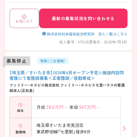
勤務いただけます。残業は10時間程度、職員・利用者ともに女性が多く、
和気あいあいと風通しの良い環境です。 ご興味のある方は面接対策な
ど、さらに詳細をお話いたしますので、お気軽にお問い合わせ下さい。
最新の募集状況を問い合わせる
お気に入り
株式会社社会福祉総合研究所 求人一覧はこちら
求人番号 : 475325
更新日 : 2026年7月6日
募集停止
常勤（二交替制）
【埼玉県／さいたま市】2026年6月オープン予定☆施設内訪問
看護にて看護師募集＜正看護師／夜勤専従＞
ファミリー・ホスピス株式会社 ファミリー・ホスピス七里ハウスの看護
師求人(正社員)
28.6
万円～
547
万円～
月収
年収
給与
埼玉県さいたま市見沼区
東武野田線「七里駅」徒歩8分
勤務地