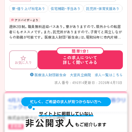
寮・借り上げ社宅あり
住宅補助・手当あり
託児所・保育支援あり
マイ
週休2日制。職員無料送迎バスあり。寮がありますので、県外からの転居
者にもオススメです。また、託児所がありますので、子育てと両立しなが
らの勤務が可能です。 医療法人財団『新生会』は、昭和56年に市内片柳の
地に『大宮共立病院』を開設以来、地域医療、保健、福祉サービスの総合
的、一体的提供という理念のもとに歩み続けています。具体的には、高齢
簡単1分！
者の専門的かつ統合的な医療機関としてリハビリテーション、デイケア、
この求人について
訪問医療、訪問看護ステーション、車椅子での歯科治療等、心身に障害に
詳しく聞いてみる
お気に入り
障害や疾病をお持ちの方のニーズにあわせた数多くの事業を積極的にす
すめています。ご興味ある方には、面接対策ポイントなど、詳細をお話し
いたしますのでお気軽にご相談ください。
医療法人財団新生会 大宮共立病院 求人一覧はこちら
求人番号 : 496914
更新日 : 2026年4月15日