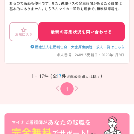
あるので通勤も便利です。また、送迎バスの発車時間があるため残業は
基本的にありません。もちろんマイカー通勤も可能で、無料駐車場を完
備しています。OJTによる研修があるので、精神科未経験の方はしっか
り学ぶことができます。 ご興味ある方には、面接対策ポイントなど、さら
に詳細をお話しいたしますのでお気軽にご相談ください。
最新の募集状況を問い合わせる
お気に入り
医療法人社団輔仁会 大宮厚生病院 求人一覧はこちら
求人番号 : 248915
更新日 : 2026年1月9日
1 ~ 17件 (全
17
件
)
※非公開求人は除く
1