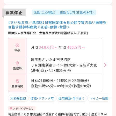
募集停止
常勤（二交替制）
夜勤なし可（日勤のみ可）
【さいたま市／見沼区】日祝固定休★良心的で質の高い医療を
目指す精神科病院＜正看・病棟・常勤＞
医療法人社団輔仁会 大宮厚生病院の看護師求人(正社員)
34.0
万円～
480
万円～
月収
年収
給与
埼玉県さいたま市見沼区
ＪＲ湘南新宿ライン線(大宮－赤羽)「大宮
勤務地
(埼玉)駅」バス・車20分 他
日勤:09時00分～17時00分（休憩60分）
夜勤:16時45分～09時30分（休憩120分）
勤務時間
未経験歓迎
復職・ブランク可
住宅補助・手当あり
マイカー通勤可・
埼玉県さいたま市見沼区に位置する精神科病院です。駅から送迎バスが