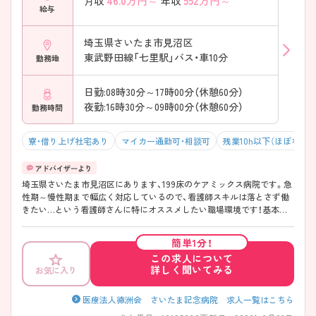
46.0
万円～
552
万円～
月収
年収
給与
埼玉県さいたま市見沼区
東武野田線「七里駅」バス・車10分
勤務地
日勤:08時30分～17時00分（休憩60分）
夜勤:16時30分～09時00分（休憩60分）
勤務時間
寮・借り上げ社宅あり
マイカー通勤可・相談可
残業10h以下（ほぼなし）
埼玉県さいたま市見沼区にあります、199床のケアミックス病院です。急
性期～慢性期まで幅広く対応しているので、看護師スキルは落とさず働
きたい…という看護師さんに特にオススメしたい職場環境です！基本的
に予定オペ・予定入院で急変が少ないので突発的な残業が少ない点も魅
力の1つ！教育体制の充実化をはじめ、定着して働いてもらえるようにと、
簡単1分！
人事部の方も試行錯誤をされながら、職場改革に取り組んでいます◎ ご
この求人について
興味おありの方は是非お問い合わせくださいませ♪
詳しく聞いてみる
お気に入り
医療法人徳洲会 さいたま記念病院 求人一覧はこちら