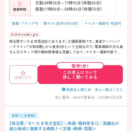
日勤:08時30分～17時15分（休憩45分）
夜勤:17時00分～08時45分（休憩75分）
勤務時間
復職・ブランク可
駅チカ（徒歩10分以内）
マイカー通勤可・相談可
オ
埼玉県さいたま市見沼区にあります、介護医療院です。東武アーバンパ
ークライン「大和田駅」から徒歩5分という立地なので、電車通勤の方も楽
ちん◎スタッフ用の無料駐車場も完備しており、マイカー通勤可能です
♪比較的容体が安定した利用者様が多いので、突発的な残業も少なく、就
業時間内での業務完結ができています。急変対応など、何かあった際も、
簡単1分！
母体となる療養病院が併設しているので、素早い連携が取れて安心です！
この求人について
ご興味ある方には面接対策ポイントなど、さらに詳しい詳細をお話いた
詳しく聞いてみる
お気に入り
しますのでお気軽にご相談ください。
医療法人興仁会 求人一覧はこちら
求人番号 : 456071
更新日 : 2026年6月25日
常勤（二交替制）
【埼玉県／さいたま市大宮区】＼待遇・福利厚生◎／高齢化が
進む地域に貢献する病院♪＜正看・病棟・常勤＞