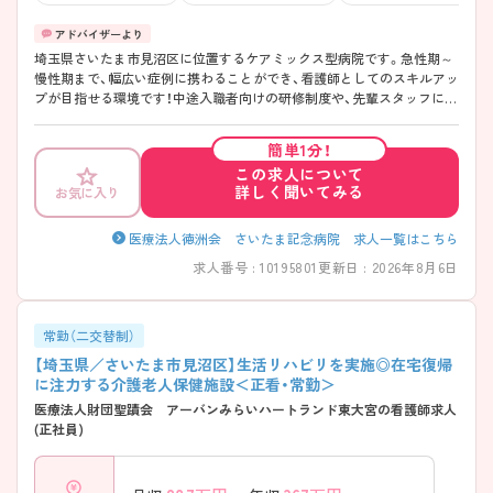
埼玉県さいたま市見沼区に位置するケアミックス型病院です。急性期～
慢性期まで、幅広い症例に携わることができ、看護師としてのスキルアッ
プが目指せる環境です！中途入職者向けの研修制度や、先輩スタッフによ
る手厚いフォロー体制が整っているため、ブランクのある方も安心して
スタートできます♪また、大手法人が母体のため福利厚生も充実◎単身
簡単1分！
寮・託児所完備で、転居を伴う方や子育て中の方も働きやすい職場です！
この求人について
ご興味がございましたら、ぜひお気軽にお問い合わせくださいませ♪
詳しく聞いてみる
お気に入り
医療法人徳洲会 さいたま記念病院 求人一覧はこちら
求人番号 : 10195801
更新日 : 2026年8月6日
常勤（二交替制）
【埼玉県／さいたま市見沼区】生活リハビリを実施◎在宅復帰
に注力する介護老人保健施設＜正看・常勤＞
医療法人財団聖蹟会 アーバンみらいハートランド東大宮の看護師求人
(正社員)