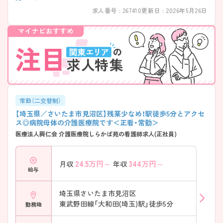
求人番号 : 267410
更新日 : 2026年5月26日
常勤（二交替制）
【埼玉県／さいたま市見沼区】残業少なめ！駅徒歩5分とアクセ
ス◎病院母体の介護医療院です＜正看・常勤＞
医療法人興仁会 介護医療院しらかば苑の看護師求人(正社員)
24.5
万円～
344
万円～
月収
年収
給与
埼玉県さいたま市見沼区
東武野田線「大和田(埼玉)駅」徒歩5分
勤務地