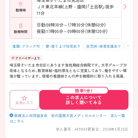
ＪＲ東北本線(上野－盛岡)「土呂駅」徒歩
勤務地
11分
日勤:08時30分～17時30分（休憩60分）
夜勤:17時00分～09時00分（休憩120分）
勤務時間
復職・ブランク可
寮・借り上げ社宅あり
託児所・保育支援あり
マイカ
埼玉県さいたま市北区にあります急性期総合病院です。大手グループが
母体となるため、教育体制・福利厚生ともに充実しており、働きやすい環
境が整っています。現場の看護師さんの声を積極的に取り入れる風通し
の良い風土があり、業務改善を行うことで看護師さんが業務に集中しや
すい＆負担が少なくなるよう工夫をされています♪ホテルのような高級
簡単1分！
感溢れる綺麗な院内も魅力の1つです！ ご興味がございましたら、是非お
この求人について
問い合わせくださいませ！
詳しく聞いてみる
お気に入り
医療法人社団協友会 彩の国東大宮メディカルセンター 求人一覧
はこちら
求人番号 : 449840
更新日 : 2026年5月26日