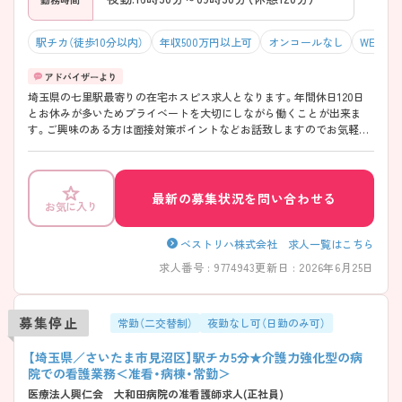
駅チカ（徒歩10分以内）
年収500万円以上可
オンコールなし
WEB面接
埼玉県の七里駅最寄りの在宅ホスピス求人となります。年間休日120日
とお休みが多いためプライベートを大切にしながら働くことが出来ま
す。ご興味のある方は面接対策ポイントなどお話致しますのでお気軽に
お問い合わせください。
最新の募集状況を問い合わせる
お気に入り
ベストリハ株式会社 求人一覧はこちら
求人番号 : 9774943
更新日 : 2026年6月25日
募集停止
常勤（二交替制）
夜勤なし可（日勤のみ可）
【埼玉県／さいたま市見沼区】駅チカ5分★介護力強化型の病
院での看護業務＜准看・病棟・常勤＞
医療法人興仁会 大和田病院の准看護師求人(正社員)