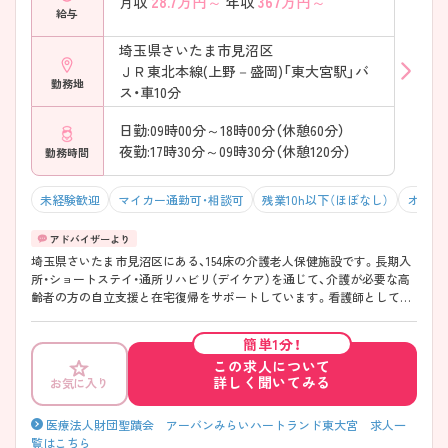
28.7
万円～
367
万円～
月収
年収
給与
埼玉県さいたま市見沼区
ＪＲ東北本線(上野－盛岡)「東大宮駅」バ
勤務地
ス・車10分
日勤:09時00分～18時00分（休憩60分）
夜勤:17時30分～09時30分（休憩120分）
勤務時間
未経験歓迎
マイカー通勤可・相談可
残業10h以下（ほぼなし）
オンコ
埼玉県さいたま市見沼区にある、154床の介護老人保健施設です。長期入
所・ショートステイ・通所リハビリ（デイケア）を通じて、介護が必要な高
齢者の方の自立支援と在宅復帰をサポートしています。看護師としての
経験よりも“利用者様への思いやり”を大切にできる方を歓迎しており、
人柄重視の採用だからこそ、スタッフは温かく優しい方ばかり♪職員同
簡単1分！
士のコミュニケーションも活発で、職種の垣根を越えたチームワークが
この求人について
根付いています。また、社員食堂では1食300円で食事ができるのも嬉し
詳しく聞いてみる
お気に入り
いポイント！「しっかり働いて、しっかり休む」メリハリのある働き方が
叶う、働きやすい職場です◎ ご興味ある方には、面接対策ポイントなど、
さらに詳細をお話しいたしますのでお気軽にご相談ください。
医療法人財団聖蹟会 アーバンみらいハートランド東大宮 求人一
覧はこちら