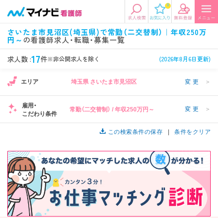
0
エリアから探す
希望の求人条件を選択
さいたま市見沼区(埼玉県)で常勤（二交替制）｜年収250万
円～
の看護師求人・転職・募集一覧
エリアから探す
駅・路線から探す
条件項目の選択に戻る
17
求人数 :
件
※非公開求人を除く
(2026年8月6日更新)
北陸・信越
関東
資格
勤務形態
1
エリア
埼玉県 さいたま市見沼区
変更
＞
看護師、准看護師など
常勤、夜勤なし可など
雇用・
変更
＞
常勤（二交替制） / 年収250万円～
東海
関西
こだわり条件
施設形態
担当業務
病院、クリニック・診療所など
病棟、外来など
この検索条件の保存
条件をクリア
診察科目
こだわり条件
北海道・東北
中国・四国
美容外科、
未経験歓迎、
循環器内科など
土日祝休みなど
九州・沖縄
年収
雇用形態
1
年収500万円以上など
正社員、契約社員など