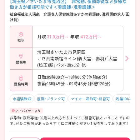
【埼玉県／さいたま市見沼区】 非常勤、夜勤専従など多様な
働き方が相談可能です＜看護師・准看護師＞
社会福祉法人瑞泉 介護老人保健施設あすかの看護師、准看護師求人(正
社員)
31.0
万円～
472
万円～
月収
年収
給与
埼玉県さいたま市見沼区
ＪＲ湘南新宿ライン線(大宮－赤羽)「大宮
勤務地
(埼玉)駅」バス・車20分 他
日勤:09時00分～18時00分（休憩60分）
夜勤:16時45分～09時45分（休憩120分）
勤務時間
未経験歓迎
復職・ブランク可
マイカー通勤可・相談可
残業10h以下
非常勤・夜勤専従・50歳以上の方たちすべてご相談可能ということですの
で、ぜひご興味があったらすぐにご連絡ください！お待ちしております！