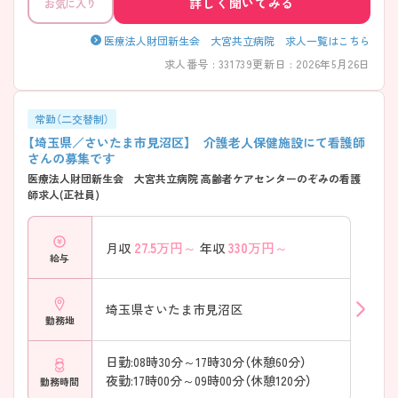
詳しく聞いてみる
お気に入り
医療法人財団新生会 大宮共立病院 求人一覧はこちら
求人番号 : 331739
更新日 : 2026年5月26日
常勤（二交替制）
【埼玉県／さいたま市見沼区】 介護老人保健施設にて看護師
さんの募集です
医療法人財団新生会 大宮共立病院 高齢者ケアセンターのぞみの看護
師求人(正社員)
27.5
万円～
330
万円～
月収
年収
給与
埼玉県さいたま市見沼区
勤務地
日勤:08時30分～17時30分（休憩60分）
夜勤:17時00分～09時00分（休憩120分）
勤務時間