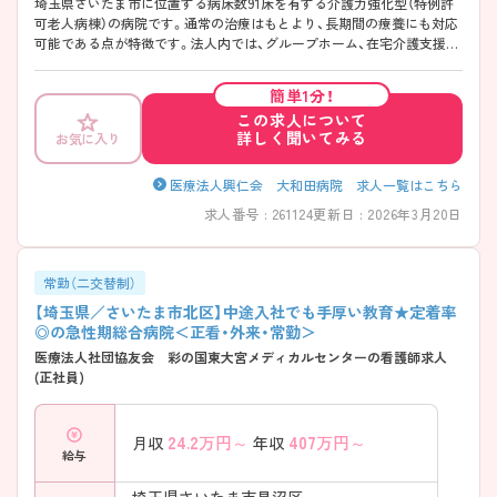
埼玉県さいたま市に位置する病床数91床を有する介護力強化型（特例許
可老人病棟）の病院です。通常の治療はもとより、長期間の療養にも対応
可能である点が特徴です。法人内では、グループホーム、在宅介護支援セ
ンター、ホームヘルプサービスステーションを運営しています。最寄り
駅より徒歩5分、マイカーでの通勤も可能ですので通勤にとても便利で
簡単1分！
す。准看護師の方、日勤常勤の方でも紹介可能です。 ご興味ある方には、
この求人について
面接対策ポイントなど、さらに詳細をお話しいたしますのでお気軽にご
詳しく聞いてみる
お気に入り
相談ください。
医療法人興仁会 大和田病院 求人一覧はこちら
求人番号 : 261124
更新日 : 2026年3月20日
常勤（二交替制）
【埼玉県／さいたま市北区】中途入社でも手厚い教育★定着率
◎の急性期総合病院＜正看・外来・常勤＞
医療法人社団協友会 彩の国東大宮メディカルセンターの看護師求人
(正社員)
24.2
万円～
407
万円～
月収
年収
給与
埼玉県さいたま市見沼区