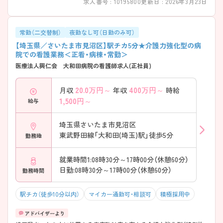
求人番号 : 10195800
更新日 : 2026年3月23日
常勤（二交替制）
夜勤なし可（日勤のみ可）
【埼玉県／さいたま市見沼区】駅チカ5分★介護力強化型の病
院での看護業務＜正看・病棟・常勤＞
医療法人興仁会 大和田病院の看護師求人(正社員)
20.0
万円～
400
万円～
月収
年収
時給
1,500
円～
給与
埼玉県さいたま市見沼区
東武野田線「大和田(埼玉)駅」徒歩5分
勤務地
就業時間1:08時30分～17時00分（休憩60分）
日勤:08時30分～17時00分（休憩60分）
勤務時間
駅チカ（徒歩10分以内）
マイカー通勤可・相談可
積極採用中