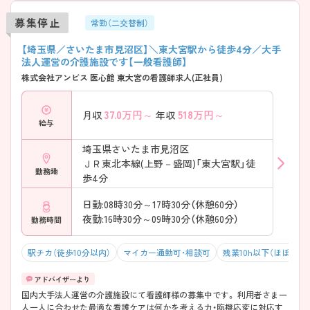
募集停止
常勤（二交替制）
【埼玉県／さいたま市見沼区】＼東大宮駅から徒歩4分／大手
法人運営の介護施設です【一般看護師】
株式会社アンビス 医心館 東大宮の看護師求人(正社員)
37.0
万円～
518
万円～
月収
年収
給与
埼玉県さいたま市見沼区
ＪＲ東北本線(上野－盛岡)「東大宮駅」徒
勤務地
歩4分
日勤:08時30分～17時30分（休憩60分）
夜勤:16時30分～09時30分（休憩60分）
勤務時間
駅チカ（徒歩10分以内）
マイカー通勤可・相談可
残業10h以下（ほぼなし
国内大手法人運営の介護施設にて看護師様の募集中です。 利用者さま一
人一人に合わせた最適な看護ケアは何かを考える力・臨機応変に対応す