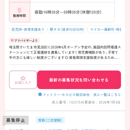
夜勤:16時30分～09時30分（休憩120分）
勤務時間
託児所・保育支援あり
駅チカ（徒歩10分以内）
マイカー通勤可・相談可
埼玉県さいたま市見沼区に2026年6月オープン予定の、施設内訪問看護ス
テーションにて正看護師を募集しています！ 育児費補助があり、子育て
中の方にも嬉しい制度がございます◎ 資格取得支援制度があるため、働
きながらスキルアップを目指せる環境となっております♪ ご興味のあ
る方は、面接のポイントをお伝えしますのでご連絡ください！
最新の募集状況を問い合わせる
お気に入り
ファミリー・ホスピス株式会社 求人一覧はこちら
求人番号 : 10237343
更新日 : 2026年7月6日
募集停止
常勤（二交替制）