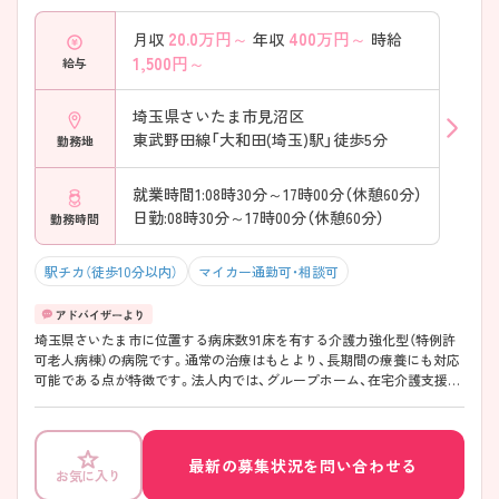
20.0
万円～
400
万円～
月収
年収
時給
1,500
円～
給与
埼玉県さいたま市見沼区
東武野田線「大和田(埼玉)駅」徒歩5分
勤務地
就業時間1:08時30分～17時00分（休憩60分）
日勤:08時30分～17時00分（休憩60分）
勤務時間
駅チカ（徒歩10分以内）
マイカー通勤可・相談可
埼玉県さいたま市に位置する病床数91床を有する介護力強化型（特例許
可老人病棟）の病院です。通常の治療はもとより、長期間の療養にも対応
可能である点が特徴です。法人内では、グループホーム、在宅介護支援セ
ンター、ホームヘルプサービスステーションを運営しています。最寄り
駅より徒歩5分、マイカーでの通勤も可能ですので通勤にとても便利で
す。准看護師の方、日勤常勤の方でも紹介可能です。 ご興味ある方には、
面接対策ポイントなど、さらに詳細をお話しいたしますのでお気軽にご
最新の募集状況を問い合わせる
お気に入り
相談ください。