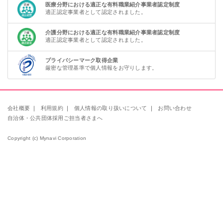
医療分野における適正な有料職業紹介事業者認定制度
適正認定事業者として認定されました。
介護分野における適正な有料職業紹介事業者認定制度
適正認定事業者として認定されました。
プライバシーマーク取得企業
厳密な管理基準で個人情報をお守りします。
会社概要
｜
利用規約
｜
個人情報の取り扱いについて
｜
お問い合わせ
自治体・公共団体採用ご担当者さまへ
Copyright (c) Mynavi Corporation
該当件数
条件を
検索する
クリア
件