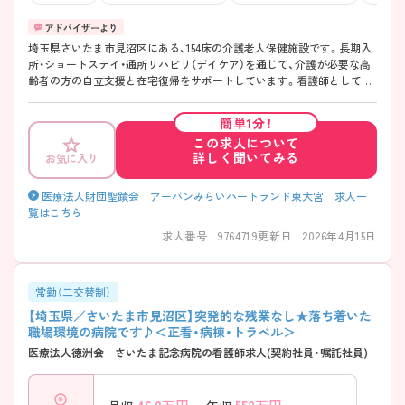
埼玉県さいたま市見沼区にある、154床の介護老人保健施設です。長期入
所・ショートステイ・通所リハビリ（デイケア）を通じて、介護が必要な高
齢者の方の自立支援と在宅復帰をサポートしています。看護師としての
経験よりも“利用者様への思いやり”を大切にできる方を歓迎しており、
人柄重視の採用だからこそ、スタッフは温かく優しい方ばかり♪職員同
簡単1分！
士のコミュニケーションも活発で、職種の垣根を越えたチームワークが
この求人について
根付いています。また、社員食堂では1食300円で食事ができるのも嬉し
詳しく聞いてみる
お気に入り
いポイント！「しっかり働いて、しっかり休む」メリハリのある働き方が
叶う、働きやすい職場です◎ ご興味ある方には、面接対策ポイントなど、
さらに詳細をお話しいたしますのでお気軽にご相談ください。
医療法人財団聖蹟会 アーバンみらいハートランド東大宮 求人一
覧はこちら
求人番号 : 9764719
更新日 : 2026年4月15日
常勤（二交替制）
【埼玉県／さいたま市見沼区】突発的な残業なし★落ち着いた
職場環境の病院です♪＜正看・病棟・トラベル＞
医療法人徳洲会 さいたま記念病院の看護師求人(契約社員・嘱託社員)