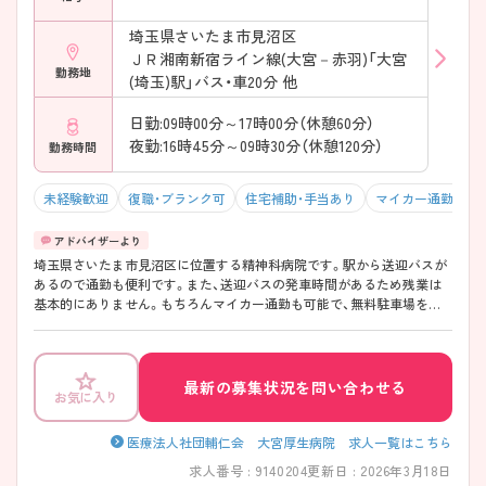
埼玉県さいたま市見沼区
ＪＲ湘南新宿ライン線(大宮－赤羽)「大宮
勤務地
(埼玉)駅」バス・車20分 他
日勤:09時00分～17時00分（休憩60分）
夜勤:16時45分～09時30分（休憩120分）
勤務時間
未経験歓迎
復職・ブランク可
住宅補助・手当あり
マイカー通勤可・
埼玉県さいたま市見沼区に位置する精神科病院です。駅から送迎バスが
あるので通勤も便利です。また、送迎バスの発車時間があるため残業は
基本的にありません。もちろんマイカー通勤も可能で、無料駐車場を完
備しています。OJTによる研修があるので、精神科未経験の方はしっか
り学ぶことができます。 ご興味ある方には、面接対策ポイントなど、さら
に詳細をお話しいたしますのでお気軽にご相談ください。
最新の募集状況を問い合わせる
お気に入り
医療法人社団輔仁会 大宮厚生病院 求人一覧はこちら
求人番号 : 9140204
更新日 : 2026年3月18日