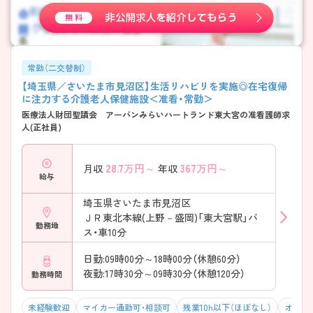
常勤（二交替制）
【埼玉県／さいたま市見沼区】生活リハビリを実施◎在宅復帰
に注力する介護老人保健施設＜准看・常勤＞
医療法人財団聖蹟会 アーバンみらいハートランド東大宮の准看護師求
人(正社員)
28.7
万円～
367
万円～
月収
年収
給与
埼玉県さいたま市見沼区
ＪＲ東北本線(上野－盛岡)「東大宮駅」バ
勤務地
ス・車10分
日勤:09時00分～18時00分（休憩60分）
夜勤:17時30分～09時30分（休憩120分）
勤務時間
未経験歓迎
マイカー通勤可・相談可
残業10h以下（ほぼなし）
オンコ