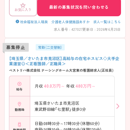
最新の募集状況を問い合わせる
お気に入り
社会福祉法人瑞泉 介護老人保健施設あすか 求人一覧はこちら
求人番号 : 427027
更新日 : 2026年6月25日
募集停止
常勤（二交替制）
【埼玉県／さいたま市見沼区】高給与の在宅ホスピス◇大手企
業運営◎＜正看護師／正職員＞
ベストリハ株式会社 ナーシングホーム大宮東の看護師求人(正社員)
40.0
万円～
480
万円～
月収
年収
給与
埼玉県さいたま市見沼区
東武野田線「七里駅」徒歩3分
勤務地
日勤:08時30分～17時30分（休憩60分）
夜勤:16時30分～09時30分（休憩120分）
勤務時間