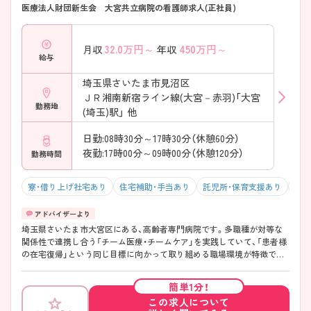
医療法人財団新生会 大宮共立病院の看護師求人(正社員)
32.0
万円～
450
万円～
月収
年収
給与
埼玉県さいたま市見沼区
ＪＲ湘南新宿ライン線(大宮－赤羽)「大宮
勤務地
(埼玉)駅」 他
日勤:08時30分～17時30分（休憩60分）
夜勤:17時00分～09時00分（休憩120分）
勤務時間
寮・借り上げ社宅あり
住宅補助・手当あり
託児所・保育支援あり
マイ
埼玉県さいたま市大宮区にある、高齢者専門病院です。多職種が対等な
関係性で連携し合う「チーム医療・チームケア」を実践していて、「患者様
の在宅復帰」という同じ目標に向かって取り組める職場環境が特徴で
す。 スタッフの働きやすさのために、さまざまな待遇・福利厚生面の充実
に取り組んでいるところも魅力の1つです♪ ご興味のある方は詳細をご
簡単1分！
案内させていただきますので、お気軽にお問い合わせくださいませ。
この求人について