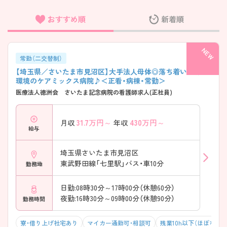
おすすめ順
新着順
フリーワード検索
常勤（二交替制）
【埼玉県／さいたま市見沼区】大手法人母体◎落ち着いた職場
環境のケアミックス病院♪＜正看・病棟・常勤＞
医療法人徳洲会 さいたま記念病院の看護師求人(正社員)
31.7
万円～
430
万円～
月収
年収
給与
埼玉県さいたま市見沼区
東武野田線「七里駅」バス・車10分
勤務地
日勤:08時30分～17時00分（休憩60分）
夜勤:16時30分～09時00分（休憩90分）
勤務時間
寮・借り上げ社宅あり
マイカー通勤可・相談可
残業10h以下（ほぼなし）