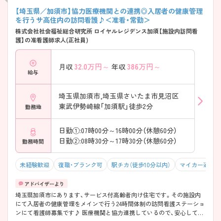
【埼玉県／加須市】協力医療機関との連携◎入居者の健康管理
を行うサ高住内の訪問看護♪＜准看・常勤＞
株式会社社会福祉総合研究所 ロイヤルレジデンス加須【施設内訪問看
護】の准看護師求人(正社員)
32.0
万円～
386
万円～
月収
年収
給与
埼玉県加須市,埼玉県さいたま市見沼区
東武伊勢崎線「加須駅」徒歩2分
勤務地
日勤①:07時00分～16時00分（休憩60分）
日勤②:08時30分～17時30分（休憩60分）
勤務時間
未経験歓迎
復職・ブランク可
駅チカ（徒歩10分以内）
マイカー通勤可
埼玉県加須市にあります、サービス付高齢者向け住宅です。その施設内
にて入居者の健康管理をメインで行う24時間体制の訪問看護ステーショ
ンにて看護師募集です♪ 医療機関と協力連携しているので、安心してご