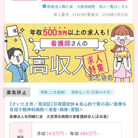
医療法人興仁会 大和田病院 求人一覧はこちら
求人番号 : 9140987
更新日 : 2026年3月23日
募集停止
常勤（二交替制）
夜勤なし可（日勤のみ可）
【さいたま市／見沼区】日祝固定休★良心的で質の高い医療を
目指す精神科病院＜准看・病棟・常勤＞
医療法人社団輔仁会 大宮厚生病院の准看護師求人(正社員)
34.0
万円～
480
万円～
月収
年収
給与