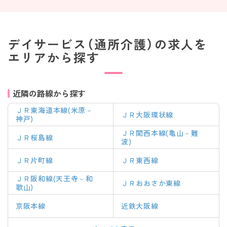
デイサービス（通所介護）の求人を
エリアから探す
近隣の路線から探す
ＪＲ東海道本線(米原－
ＪＲ大阪環状線
神戸)
ＪＲ関西本線(亀山－難
ＪＲ桜島線
波)
ＪＲ片町線
ＪＲ東西線
ＪＲ阪和線(天王寺－和
ＪＲおおさか東線
歌山)
京阪本線
近鉄大阪線