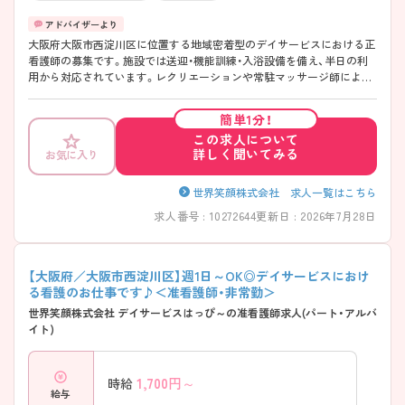
大阪府大阪市西淀川区に位置する地域密着型のデイサービスにおける正
看護師の募集です。施設では送迎・機能訓練・入浴設備を備え、半日の利
用から対応されています。レクリエーションや常駐マッサージ師による
ケア、温かい食事の提供を通じて、利用者が楽しく過ごせる環境づくりに
取り組まれています。最寄駅より徒歩圏内とアクセスに便利な立地にあ
簡単1分！
ります。勤務日数は週1日～相談可能です。無理なく、プライベートを大
この求人について
切にしながらご勤務いただけます。 ご興味のある方には、面接対策ポイ
詳しく聞いてみる
お気に入り
ントなど、さらに詳細をご案内しますのでお気軽にご相談ください！
世界笑顔株式会社 求人一覧はこちら
求人番号 : 10272644
更新日 : 2026年7月28日
【大阪府／大阪市西淀川区】週1日～OK◎デイサービスにおけ
る看護のお仕事です♪＜准看護師・非常勤＞
世界笑顔株式会社 デイサービスはっぴ～の准看護師求人(パート・アルバ
イト)
1,700
円～
時給
給与