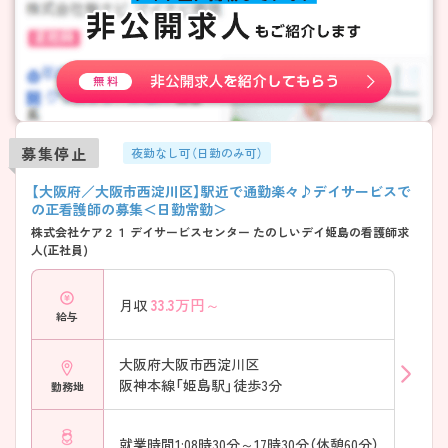
募集停止
夜勤なし可（日勤のみ可）
【大阪府／大阪市西淀川区】駅近で通勤楽々♪デイサービスで
の正看護師の募集＜日勤常勤＞
株式会社ケア２１ デイサービスセンター たのしいデイ姫島の看護師求
人(正社員)
33.3
万円～
月収
給与
大阪府大阪市西淀川区
阪神本線「姫島駅」徒歩3分
勤務地
就業時間1:08時30分～17時30分（休憩60分）