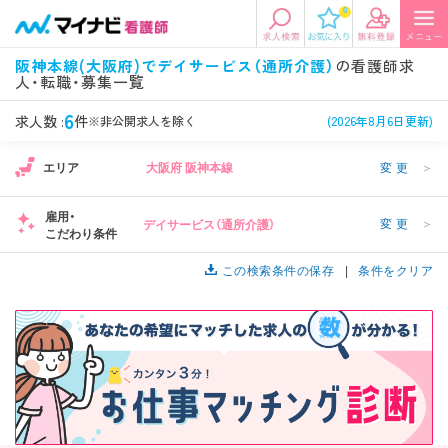
0
エリアから探す
希望の求人条件を選択
阪神本線(大阪府)でデイサービス（通所介護）
の看護師求
人・転職・募集一覧
エリアから探す
駅・路線から探す
条件項目の選択に戻る
6
求人数 :
件
※非公開求人を除く
(2026年8月6日更新)
北陸・信越
関東
資格
勤務形態
エリア
大阪府 阪神本線
変更
＞
看護師、准看護師など
常勤、夜勤なし可など
雇用・
変更
＞
デイサービス（通所介護）
東海
関西
こだわり条件
施設形態
担当業務
病院、クリニック・診療所など
病棟、外来など
この検索条件の保存
条件をクリア
診察科目
こだわり条件
北海道・東北
中国・四国
美容外科、
未経験歓迎、
循環器内科など
土日祝休みなど
九州・沖縄
年収
雇用形態
年収500万円以上など
正社員、契約社員など