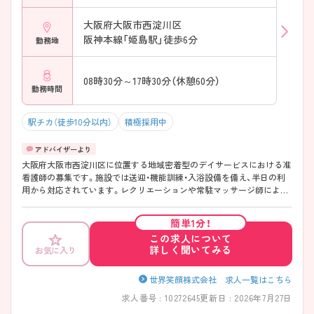
大阪府大阪市西淀川区
阪神本線「姫島駅」徒歩6分
勤務地
08時30分～17時30分（休憩60分）
勤務時間
駅チカ（徒歩10分以内）
積極採用中
大阪府大阪市西淀川区に位置する地域密着型のデイサービスにおける准
看護師の募集です。施設では送迎・機能訓練・入浴設備を備え、半日の利
用から対応されています。レクリエーションや常駐マッサージ師による
ケア、温かい食事の提供を通じて、利用者が楽しく過ごせる環境づくりに
取り組まれています。最寄駅より徒歩圏内とアクセスに便利な立地にあ
簡単1分！
ります。勤務日数は週1日～相談可能です。無理なく、プライベートを大
この求人について
切にしながらご勤務いただけます。 ご興味のある方には、面接対策ポイ
詳しく聞いてみる
お気に入り
ントなど、さらに詳細をご案内しますのでお気軽にご相談ください！
世界笑顔株式会社 求人一覧はこちら
求人番号 : 10272645
更新日 : 2026年7月27日