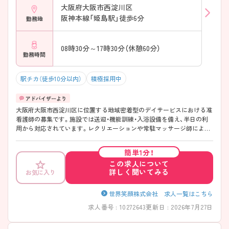
大阪府大阪市西淀川区
阪神本線「姫島駅」徒歩6分
勤務地
08時30分～17時30分（休憩60分）
勤務時間
駅チカ（徒歩10分以内）
積極採用中
大阪府大阪市西淀川区に位置する地域密着型のデイサービスにおける准
看護師の募集です。施設では送迎・機能訓練・入浴設備を備え、半日の利
用から対応されています。レクリエーションや常駐マッサージ師による
ケア、温かい食事の提供を通じて、利用者が楽しく過ごせる環境づくりに
取り組まれています。最寄駅より徒歩圏内とアクセスに便利な立地にあ
簡単1分！
ります。日曜は固定休みです。プライベートとのメリハリのある働き方
この求人について
ができます。 ご興味のある方には、面接対策ポイントなど、さらに詳細を
詳しく聞いてみる
お気に入り
ご案内しますのでお気軽にご相談ください！
世界笑顔株式会社 求人一覧はこちら
求人番号 : 10272643
更新日 : 2026年7月27日