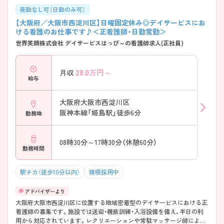
夜勤なし可（日勤のみ可）
【大阪府／大阪市西淀川区】日曜固定休み◎デイサービスにお
ける看護のお仕事です♪＜正看護師・日勤常勤＞
世界笑顔株式会社 デイサービスはっぴ～の看護師求人(正社員)
28.0
万円～
月収
給与
大阪府大阪市西淀川区
阪神本線「姫島駅」徒歩6分
勤務地
08時30分～17時30分（休憩60分）
勤務時間
駅チカ（徒歩10分以内）
積極採用中
大阪府大阪市西淀川区に位置する地域密着型のデイサービスにおける正
看護師の募集です。施設では送迎・機能訓練・入浴設備を備え、半日の利
用から対応されています。レクリエーションや常駐マッサージ師による