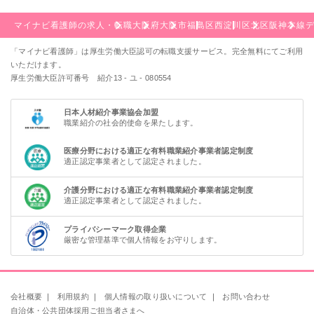
マイナビ看護師の求人・転職
大阪府
大阪市
福島区
西淀川区
北区
阪神本線
「マイナビ看護師」は厚生労働大臣認可の転職支援サービス。完全無料にてご利用
いただけます。
厚生労働大臣許可番号 紹介13 - ユ - 080554
日本人材紹介事業協会加盟
職業紹介の社会的使命を果たします。
医療分野における適正な有料職業紹介事業者認定制度
適正認定事業者として認定されました。
介護分野における適正な有料職業紹介事業者認定制度
適正認定事業者として認定されました。
プライバシーマーク取得企業
厳密な管理基準で個人情報をお守りします。
会社概要
｜
利用規約
｜
個人情報の取り扱いについて
｜
お問い合わせ
自治体・公共団体採用ご担当者さまへ