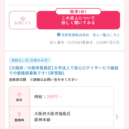
ケア、温かい食事の提供を通じて、利用者が楽しく過ごせる環境づくりに
取り組まれています。最寄駅より徒歩圏内とアクセスに便利な立地にあ
簡単1分！
ります。日曜は固定休みです。プライベートとのメリハリのある働き方
この求人について
ができます。 ご興味のある方には、面接対策ポイントなど、さらに詳細を
詳しく聞いてみる
お気に入り
ご案内しますのでお気軽にご相談ください！
世界笑顔株式会社 求人一覧はこちら
求人番号 : 10272642
更新日 : 2026年7月27日
夜勤なし可（日勤のみ可）
【大阪府／大阪市福島区】大手法人で安心◎デイサービス施設
での看護師募集です！《非常勤》
名称非公開 ※詳細はお問い合わせください
1,300
円～
時給
給与
大阪府大阪市福島区
阪神本線
勤務地