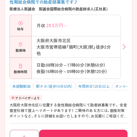
性期総合病院での助産師募集です♪
医療法人医誠会 医誠会国際総合病院の助産師求人(正社員)
28.5
万円～
月収
給与
大阪府大阪市北区
大阪市営堺筋線「扇町(大阪)駅」徒歩2分
勤務地
他
日勤:08時30分～17時00分（休憩60分）
夜勤:16時00分～09時00分（休憩120分）
勤務時間
未経験歓迎
駅チカ（徒歩10分以内）
年間休日120日以上
オンコールな
大阪府大阪市北区に位置する急性期総合病院にて助産師募集です。 全室
個室仕様で屋上ヘリポートがあります！ ご興味のある方には、面接対策
ポイントなど、さらに詳細をお話いたしますので、お気軽にご相談くださ
い。