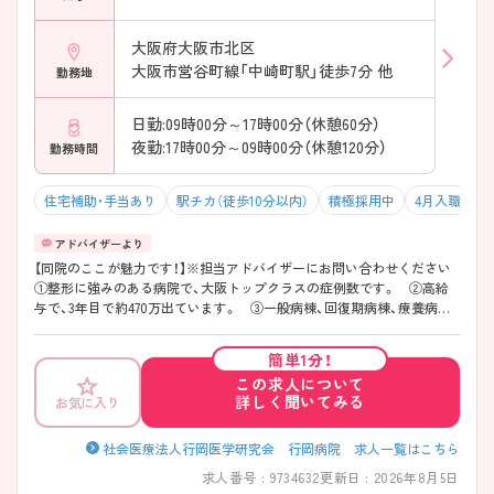
大阪府大阪市北区
大阪市営谷町線「中崎町駅」徒歩7分 他
勤務地
日勤:09時00分～17時00分（休憩60分）
夜勤:17時00分～09時00分（休憩120分）
勤務時間
住宅補助・手当あり
駅チカ（徒歩10分以内）
積極採用中
4月入職可
【同院のここが魅力です！】※担当アドバイザーにお問い合わせください
①整形に強みのある病院で、大阪トップクラスの症例数です。 ②高給
与で、3年目で約470万出ています。 ③一般病棟、回復期病棟、療養病棟
など幅広く編成しています。 ④20代～50代まで幅広く働いており、新卒
も毎年数十名入っている病院です。
簡単1分！
この求人について
詳しく聞いてみる
お気に入り
社会医療法人行岡医学研究会 行岡病院 求人一覧はこちら
求人番号 : 9734632
更新日 : 2026年8月5日