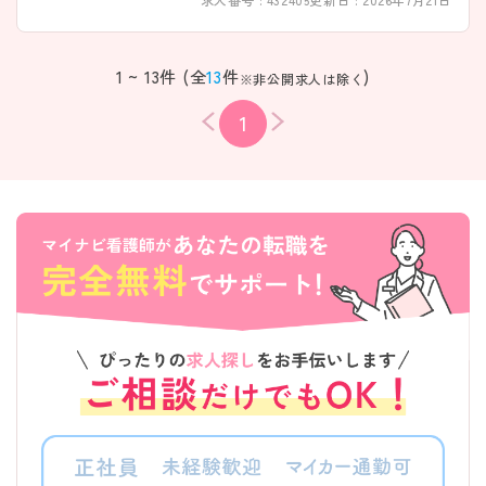
1 ~ 13件 (全
13
件
)
※非公開求人は除く
1