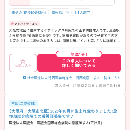
駅チカ（徒歩10分以内）
積極採用中
4月入職可
大阪市北区に位置するケアミックス病院での正看護師求人です。最寄駅
から徒歩圏内！通勤にも便利です。提携保育園があるので子育て中の方
も安心です。ご興味のある方には、面接対策ポイント等、さらに詳細をお
話ししますのでお気軽にご相談ください！
簡単1分！
この求人について
詳しく聞いてみる
お気に入り
社会医療法人行岡医学研究会 行岡病院 求人一覧はこちら
求人番号 : 241862
更新日 : 2026年8月5日
常勤（二交替制）
【大阪府／大阪市北区】2023年10月に生まれ変わりました！急
性期総合病院での看護師募集です♪
医療法人医誠会 医誠会国際総合病院の看護師求人(正社員)