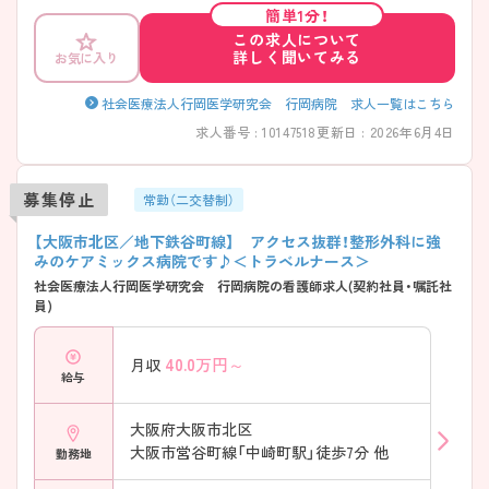
簡単1分！
この求人について
詳しく聞いてみる
お気に入り
社会医療法人行岡医学研究会 行岡病院 求人一覧はこちら
求人番号 : 10147518
更新日 : 2026年6月4日
募集停止
常勤（二交替制）
【大阪市北区／地下鉄谷町線】 アクセス抜群！整形外科に強
みのケアミックス病院です♪＜トラベルナース＞
社会医療法人行岡医学研究会 行岡病院の看護師求人(契約社員・嘱託社
員)
40.0
万円～
月収
給与
大阪府大阪市北区
大阪市営谷町線「中崎町駅」徒歩7分 他
勤務地