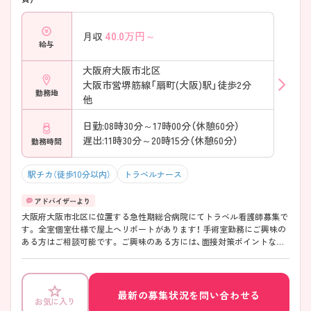
40.0
万円～
月収
給与
大阪府大阪市北区
大阪市営堺筋線「扇町(大阪)駅」徒歩2分
勤務地
他
日勤:08時30分～17時00分（休憩60分）
遅出:11時30分～20時15分（休憩60分）
勤務時間
駅チカ（徒歩10分以内）
トラベルナース
大阪府大阪市北区に位置する急性期総合病院にてトラベル看護師募集で
す。 全室個室仕様で屋上ヘリポートがあります！ 手術室勤務にご興味の
ある方はご相談可能です。 ご興味のある方には、面接対策ポイントなど、
さらに詳細をお話いたしますので、お気軽にご相談ください。
最新の募集状況を問い合わせる
お気に入り