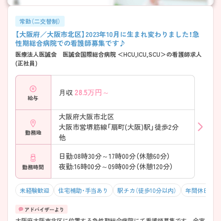
常勤（二交替制）
【大阪府／大阪市北区】2023年10月に生まれ変わりました！急
性期総合病院での看護師募集です♪
医療法人医誠会 医誠会国際総合病院 ＜HCU,ICU,SCU＞の看護師求人
(正社員)
28.5
万円～
月収
給与
大阪府大阪市北区
大阪市営堺筋線「扇町(大阪)駅」徒歩2分
勤務地
他
日勤:08時30分～17時00分（休憩60分）
夜勤:16時00分～09時00分（休憩120分）
勤務時間
未経験歓迎
住宅補助・手当あり
駅チカ（徒歩10分以内）
年間休日120
大阪府大阪市北区に位置する急性期総合病院にて看護師募集です。 全室