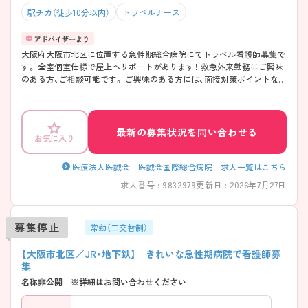
駅チカ（徒歩10分以内）
トラベルナース
大阪府大阪市北区に位置する急性期総合病院にてトラベル看護師募集で
す。 全室個室仕様で屋上ヘリポートがあります！ 救急外来勤務にご興味
のある方、ご相談可能です。 ご興味のある方には、面接対策ポイントな
ど、さらに詳細をお話いたしますので、お気軽にご相談ください。
最新の募集状況を問い合わせる
お気に入り
医療法人医誠会 医誠会国際総合病院 求人一覧はこちら
求人番号 : 9832979
更新日 : 2026年7月27日
募集停止
常勤（二交替制）
【大阪市北区／JR・地下鉄】 きれいな急性期病院で看護師募
集
名称非公開 ※詳細はお問い合わせください