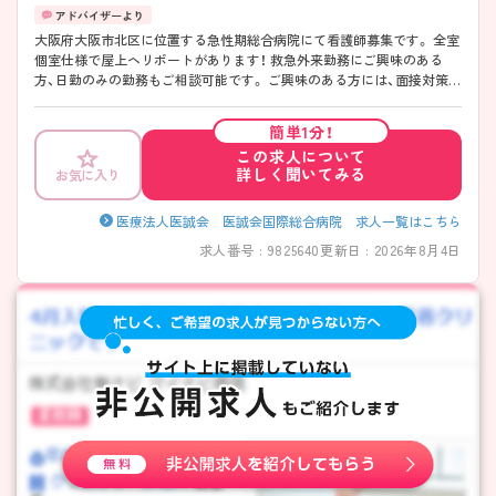
大阪府大阪市北区に位置する急性期総合病院にて看護師募集です。 全室
個室仕様で屋上ヘリポートがあります！ 救急外来勤務にご興味のある
方、日勤のみの勤務もご相談可能です。 ご興味のある方には、面接対策ポ
イントなど、さらに詳細をお話いたしますので、お気軽にご相談くださ
い。
簡単1分！
この求人について
詳しく聞いてみる
お気に入り
医療法人医誠会 医誠会国際総合病院 求人一覧はこちら
求人番号 : 9825640
更新日 : 2026年8月4日