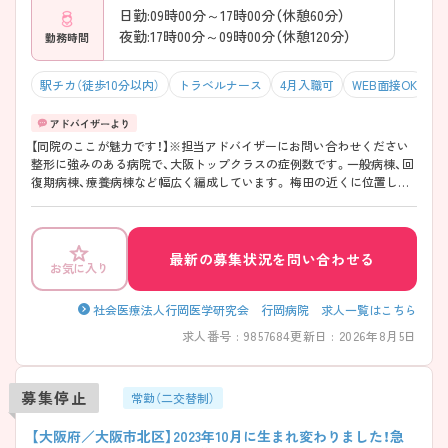
日勤:09時00分～17時00分（休憩60分）
夜勤:17時00分～09時00分（休憩120分）
勤務時間
駅チカ（徒歩10分以内）
トラベルナース
4月入職可
WEB面接OK
【同院のここが魅力です！】※担当アドバイザーにお問い合わせください
整形に強みのある病院で、大阪トップクラスの症例数です。一般病棟、回
復期病棟、療養病棟など幅広く編成しています。 梅田の近くに位置して
おり、最寄駅から徒歩圏内とアクセス抜群◎就業終わりにお買い物など、
プライベートの充実も図れます♪
最新の募集状況を問い合わせる
お気に入り
社会医療法人行岡医学研究会 行岡病院 求人一覧はこちら
求人番号 : 9857684
更新日 : 2026年8月5日
募集停止
常勤（二交替制）
【大阪府／大阪市北区】2023年10月に生まれ変わりました！急