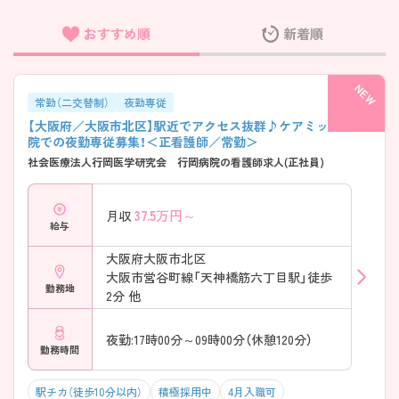
おすすめ順
新着順
フリーワード検索
常勤（二交替制）
夜勤専従
【大阪府／大阪市北区】駅近でアクセス抜群♪ケアミックス病
院での夜勤専従募集！＜正看護師／常勤＞
社会医療法人行岡医学研究会 行岡病院の看護師求人(正社員)
37.5
万円～
月収
給与
大阪府大阪市北区
大阪市営谷町線「天神橋筋六丁目駅」徒歩
勤務地
2分 他
夜勤:17時00分～09時00分（休憩120分）
勤務時間
駅チカ（徒歩10分以内）
積極採用中
4月入職可