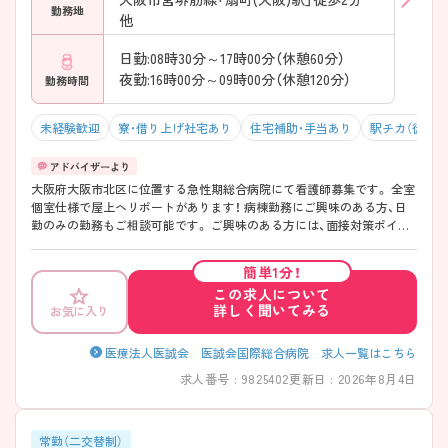
勤務地
他
日勤:08時30分～17時00分（休憩60分）
夜勤:16時00分～09時00分（休憩120分）
勤務時間
未経験歓迎
寮・借り上げ社宅あり
住宅補助・手当あり
駅チカ（徒歩1
大阪府大阪市北区に位置する急性期総合病院にて看護師募集です。 全室
個室仕様で屋上ヘリポートがあります！ 病棟勤務にご興味のある方、日
勤のみの勤務もご相談可能です。 ご興味のある方には、面接対策ポイン
トなど、さらに詳細をお話いたしますので、お気軽にご相談ください。
簡単1分！
この求人について
詳しく聞いてみる
お気に入り
医療法人医誠会 医誠会国際総合病院 求人一覧はこちら
求人番号 : 9825402
更新日 : 2026年8月4日
常勤（二交替制）