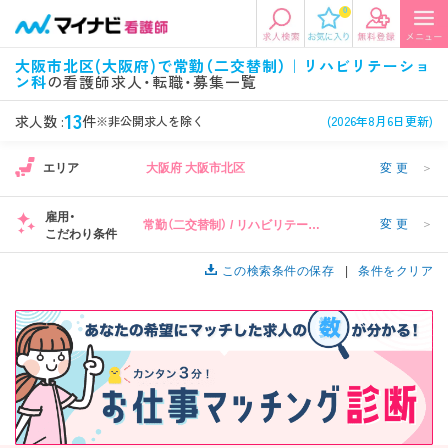
0
エリアから探す
希望の求人条件を選択
大阪市北区(大阪府)で常勤（二交替制）｜リハビリテーショ
ン科
の看護師求人・転職・募集一覧
エリアから探す
駅・路線から探す
条件項目の選択に戻る
13
求人数 :
件
※非公開求人を除く
(2026年8月6日更新)
北陸・信越
関東
資格
勤務形態
1
エリア
大阪府 大阪市北区
変更
＞
看護師、准看護師など
常勤、夜勤なし可など
雇用・
変更
＞
常勤（二交替制） / リハビリテーシ
東海
関西
こだわり条件
施設形態
担当業務
ョン科
病院、クリニック・診療所など
病棟、外来など
この検索条件の保存
条件をクリア
診察科目
こだわり条件
北海道・東北
中国・四国
美容外科、
未経験歓迎、
循環器内科など
土日祝休みなど
九州・沖縄
年収
雇用形態
年収500万円以上など
正社員、契約社員など