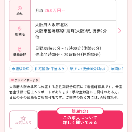
26.0
万円～
月収
給与
大阪府大阪市北区
大阪市営堺筋線「扇町(大阪)駅」徒歩2分
勤務地
他
日勤:08時30分～17時00分（休憩60分）
遅出:11時30分～20時15分（休憩60分）
勤務時間
未経験歓迎
住宅補助・手当あり
駅チカ（徒歩10分以内）
年間休日120
大阪府大阪市北区に位置する急性期総合病院にて看護師募集です。 全室
個室仕様で屋上ヘリポートがあります！ 手術室勤務にご興味のある方、
日勤のみの勤務もご相談可能です。 ご興味のある方には、面接対策ポイ
ントなど、さらに詳細をお話いたしますので、お気軽にご相談ください。
簡単1分！
この求人について
詳しく聞いてみる
お気に入り