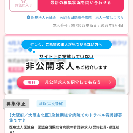
最新の募集状況を問い合わせる
お気に入り
医療法人医誠会 医誠会国際総合病院 求人一覧はこちら
求人番号 : 9879028
更新日 : 2026年8月4日
募集停止
常勤（二交替制）
【大阪府／大阪市北区】急性期総合病院でのトラベル看護師募
集です♪
医療法人医誠会 医誠会国際総合病院の看護師求人(契約社員・嘱託社
員)