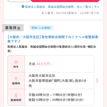
医療法人医誠会 医誠会国際総合病院 求人一覧はこちら
求人番号 : 9832980
更新日 : 2026年7月27日
募集停止
常勤（二交替制）
【大阪府／大阪市北区】急性期総合病院でのトラベル看護師募
集です♪
医療法人医誠会 医誠会国際総合病院の看護師求人(契約社員・嘱託社
員)
40.0
万円～
月収
給与
大阪府大阪市北区
大阪市営堺筋線「扇町(大阪)駅」徒歩2分
勤務地
他
日勤:08時30分～17時00分（休憩60分）
夜勤:16時00分～09時00分（休憩120分）
勤務時間