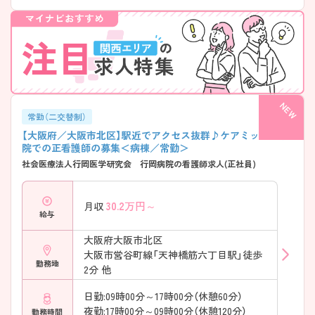
常勤（二交替制）
【大阪府／大阪市北区】駅近でアクセス抜群♪ケアミックス病
院での正看護師の募集＜病棟／常勤＞
社会医療法人行岡医学研究会 行岡病院の看護師求人(正社員)
30.2
万円～
月収
給与
大阪府大阪市北区
大阪市営谷町線「天神橋筋六丁目駅」徒歩
勤務地
2分 他
日勤:09時00分～17時00分（休憩60分）
夜勤:17時00分～09時00分（休憩120分）
勤務時間