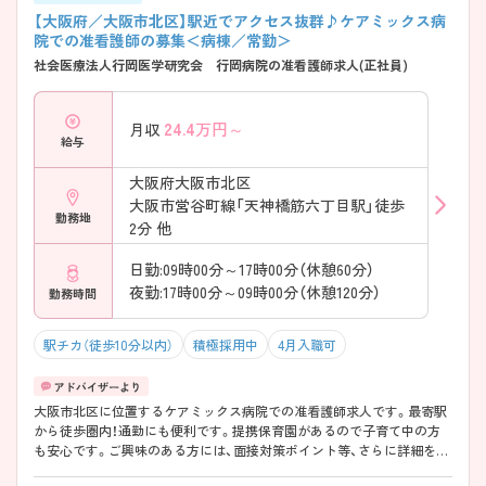
【大阪府／大阪市北区】駅近でアクセス抜群♪ケアミックス病
院での准看護師の募集＜病棟／常勤＞
社会医療法人行岡医学研究会 行岡病院の准看護師求人(正社員)
24.4
万円～
月収
給与
大阪府大阪市北区
大阪市営谷町線「天神橋筋六丁目駅」徒歩
勤務地
2分 他
日勤:09時00分～17時00分（休憩60分）
夜勤:17時00分～09時00分（休憩120分）
勤務時間
駅チカ（徒歩10分以内）
積極採用中
4月入職可
大阪市北区に位置するケアミックス病院での准看護師求人です。最寄駅
から徒歩圏内！通勤にも便利です。提携保育園があるので子育て中の方
も安心です。ご興味のある方には、面接対策ポイント等、さらに詳細をお
話ししますのでお気軽にご相談ください！