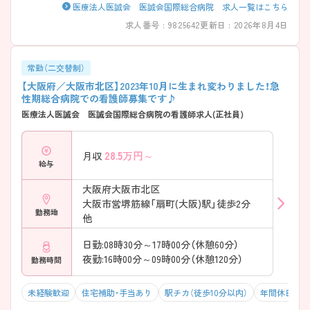
医療法人医誠会 医誠会国際総合病院 求人一覧はこちら
求人番号 : 9825642
更新日 : 2026年8月4日
常勤（二交替制）
【大阪府／大阪市北区】2023年10月に生まれ変わりました！急
性期総合病院での看護師募集です♪
医療法人医誠会 医誠会国際総合病院の看護師求人(正社員)
28.5
万円～
月収
給与
大阪府大阪市北区
大阪市営堺筋線「扇町(大阪)駅」徒歩2分
勤務地
他
日勤:08時30分～17時00分（休憩60分）
夜勤:16時00分～09時00分（休憩120分）
勤務時間
未経験歓迎
住宅補助・手当あり
駅チカ（徒歩10分以内）
年間休日120