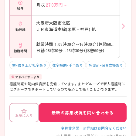
27.0
万円～
月収
給与
大阪府大阪市北区
ＪＲ東海道本線(米原－神戸) 他
勤務地
就業時間１:08時30分～16時30分（休憩60分）
日勤:08時30分～16時30分（休憩60分）
勤務時間
寮・借り上げ社宅あり
住宅補助・手当あり
託児所・保育支援あり
看護師寮や院内保育所を完備しています。またグループで新人看護師に
はグループでサポートしているので安心して働くことができます。
最新の募集状況を問い合わせる
お気に入り
名称非公開 ※詳細はお問合せください
求人番号 : 432405
更新日 : 2026年7月21日