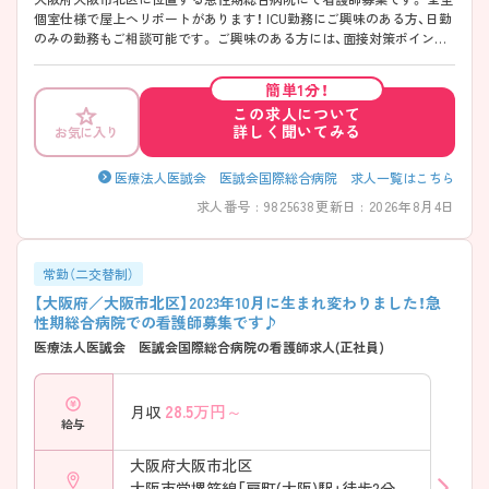
個室仕様で屋上ヘリポートがあります！ ICU勤務にご興味のある方、日勤
のみの勤務もご相談可能です。 ご興味のある方には、面接対策ポイント
など、さらに詳細をお話いたしますので、お気軽にご相談ください。
簡単1分！
この求人について
詳しく聞いてみる
お気に入り
医療法人医誠会 医誠会国際総合病院 求人一覧はこちら
求人番号 : 9825638
更新日 : 2026年8月4日
常勤（二交替制）
【大阪府／大阪市北区】2023年10月に生まれ変わりました！急
性期総合病院での看護師募集です♪
医療法人医誠会 医誠会国際総合病院の看護師求人(正社員)
28.5
万円～
月収
給与
大阪府大阪市北区
大阪市営堺筋線「扇町(大阪)駅」徒歩2分