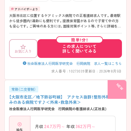
大阪市北区に位置するケアミックス病院での正看護師求人です。最寄駅
から徒歩圏内！通勤にも便利です。提携保育園があるので子育て中の方
も安心です。ご興味のある方には、面接対策ポイント等、さらに詳細をお
話ししますのでお気軽にご相談ください！
簡単1分！
この求人について
詳しく聞いてみる
お気に入り
社会医療法人行岡医学研究会 行岡病院 求人一覧はこちら
求人番号 : 10273039
更新日 : 2026年8月5日
常勤（二交替制）
【大阪市北区／地下鉄谷町線】 アクセス抜群！整形外科に強
みのある病院です♪＜外来・救急外来＞
社会医療法人行岡医学研究会 行岡病院の看護師求人(正社員)
24.7
万円～
362
万円～
月収
年収
給与