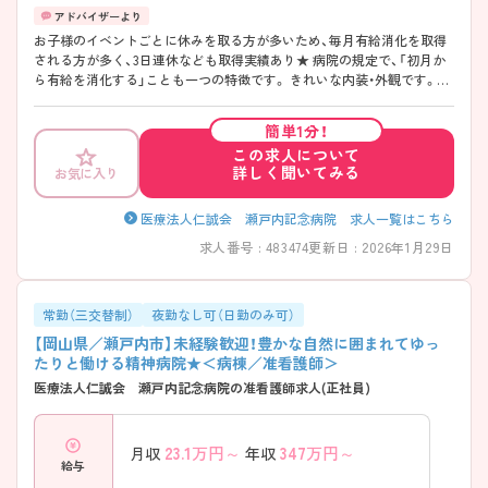
お子様のイベントごとに休みを取る方が多いため、毎月有給消化を取得
される方が多く、3日連休なども取得実績あり★ 病院の規定で、「初月か
ら有給を消化する」ことも一つの特徴です。 きれいな内装・外観です。ま
た、精神科病院ですが、認知症メインと一般の療養病棟になるため、ほぼ
高齢者看護というイメージになります。
簡単1分！
この求人について
詳しく聞いてみる
お気に入り
医療法人仁誠会 瀬戸内記念病院 求人一覧はこちら
求人番号 : 483474
更新日 : 2026年1月29日
常勤（三交替制）
夜勤なし可（日勤のみ可）
【岡山県／瀬戸内市】未経験歓迎！豊かな自然に囲まれてゆっ
たりと働ける精神病院★＜病棟／准看護師＞
医療法人仁誠会 瀬戸内記念病院の准看護師求人(正社員)
23.1
万円～
347
万円～
月収
年収
給与