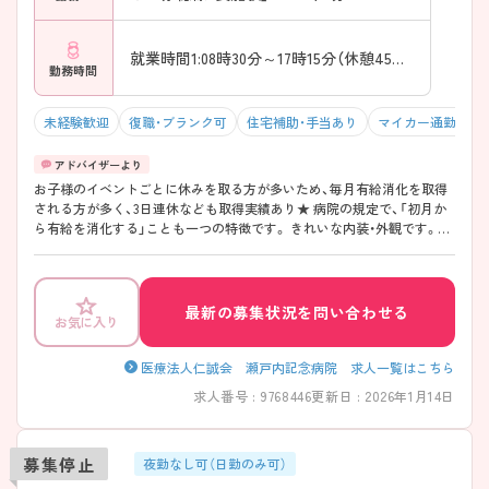
就業時間1:08時30分～17時15分（休憩45分）
勤務時間
未経験歓迎
復職・ブランク可
住宅補助・手当あり
マイカー通勤可・
お子様のイベントごとに休みを取る方が多いため、毎月有給消化を取得
される方が多く、3日連休なども取得実績あり★ 病院の規定で、「初月か
ら有給を消化する」ことも一つの特徴です。 きれいな内装・外観です。ま
た、精神科病院ですが、認知症メインと一般の療養病棟になるため、ほぼ
高齢者看護というイメージになります。
最新の募集状況を問い合わせる
お気に入り
医療法人仁誠会 瀬戸内記念病院 求人一覧はこちら
求人番号 : 9768446
更新日 : 2026年1月14日
募集停止
夜勤なし可（日勤のみ可）