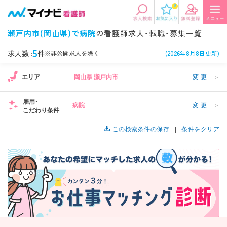
0
エリアから探す
希望の求人条件を選択
瀬戸内市(岡山県)で病院
の看護師求人・転職・募集一覧
エリアから探す
駅・路線から探す
条件項目の選択に戻る
5
求人数 :
件
※非公開求人を除く
(2026年8月8日更新)
エリア
岡山県 瀬戸内市
変更
＞
北陸・信越
関東
資格
勤務形態
看護師、准看護師など
常勤、夜勤なし可など
雇用・
病院
変更
＞
こだわり条件
東海
関西
施設形態
担当業務
1
病院、クリニック・診療所など
この検索条件の保存
病棟、外来など
条件をクリア
診察科目
こだわり条件
北海道・東北
中国・四国
美容外科、
未経験歓迎、
循環器内科など
土日祝休みなど
九州・沖縄
年収
雇用形態
年収500万円以上など
正社員、契約社員など