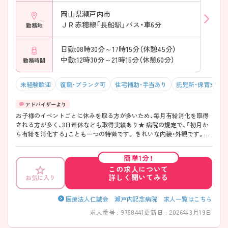
岡山県瀬戸内市
ＪＲ赤穂線「長船駅」バス・車6分
勤務地
日勤:08時30分～17時15分（休憩45分）
中勤:12時30分～21時15分（休憩60分）
勤務時間
未経験歓迎
復職・ブランク可
住宅補助・手当あり
託児所・保育支援
お子様のイベントごとに休みを取る方が多いため、毎月有給消化を取得
される方が多く、3日連休なども取得実績あり★ 病院の規定で、「初月か
ら有給を消化する」ことも一つの特徴です。 きれいな内装・外観です。ま
た、精神科病院ですが、認知症メインと一般の療養病棟になるため、ほぼ
高齢者看護というイメージになります。
簡単1分！
この求人について
詳しく聞いてみる
お気に入り
医療法人仁誠会 瀬戸内記念病院 求人一覧はこちら
求人番号 : 9768441
更新日 : 2026年3月19日