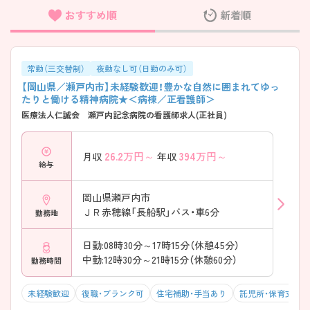
おすすめ順
新着順
フリーワード検索
常勤（三交替制）
夜勤なし可（日勤のみ可）
【岡山県／瀬戸内市】未経験歓迎！豊かな自然に囲まれてゆっ
たりと働ける精神病院★＜病棟／正看護師＞
医療法人仁誠会 瀬戸内記念病院の看護師求人(正社員)
26.2
万円～
394
万円～
月収
年収
給与
岡山県瀬戸内市
ＪＲ赤穂線「長船駅」バス・車6分
勤務地
日勤:08時30分～17時15分（休憩45分）
中勤:12時30分～21時15分（休憩60分）
勤務時間
未経験歓迎
復職・ブランク可
住宅補助・手当あり
託児所・保育支援