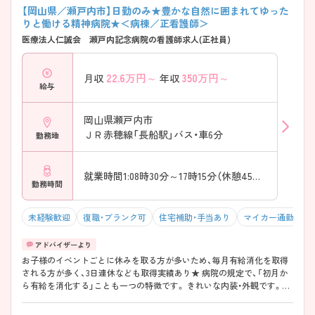
【岡山県／瀬戸内市】日勤のみ★豊かな自然に囲まれてゆった
りと働ける精神病院★＜病棟／正看護師＞
医療法人仁誠会 瀬戸内記念病院の看護師求人(正社員)
22.6
万円～
350
万円～
月収
年収
給与
岡山県瀬戸内市
ＪＲ赤穂線「長船駅」バス・車6分
勤務地
就業時間1:08時30分～17時15分（休憩45分）
勤務時間
未経験歓迎
復職・ブランク可
住宅補助・手当あり
マイカー通勤可・
お子様のイベントごとに休みを取る方が多いため、毎月有給消化を取得
される方が多く、3日連休なども取得実績あり★ 病院の規定で、「初月か
ら有給を消化する」ことも一つの特徴です。 きれいな内装・外観です。ま
た、精神科病院ですが、認知症メインと一般の療養病棟になるため、ほぼ
高齢者看護というイメージになります。