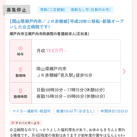
募集停止
常勤（二交替制）
夜勤なし可（日勤のみ可）
【岡山県瀬戸内市／ＪＲ赤穂線】平成28年に移転・新築オープ
ンした公立病院です！
瀬戸内市立瀬戸内市民病院の看護師求人(正社員)
19.0
万円～
月収
給与
岡山県瀬戸内市
ＪＲ赤穂線「邑久駅」徒歩15分
勤務地
日勤:08時30分～17時15分（休憩60分）
夜勤:16時30分～09時00分（休憩60分）
勤務時間
マイカー通勤可・相談可
残業10h以下（ほぼなし）
年間休日120日以上
公立病院なのでしっかりとした福利厚生があり、お休みもきちんと取れ
る環境です。 月4回程度の夜勤はありますが前年度の賞与はなんと4.4ヶ