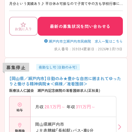
月分という実績あり♪ 平日休み可能なので子育て中の方も学校行事に
合わせてシフト調整ができます。 明るく、笑顔で患者様に接してくださ
る方ぜひお気軽にお問い合わせください！
最新の募集状況を問い合わせる
お気に入り
瀬戸内市立瀬戸内市民病院 求人一覧はこちら
求人番号 : 359594
更新日 : 2026年3月19日
募集停止
夜勤なし可（日勤のみ可）
【岡山県／瀬戸内市】日勤のみ★豊かな自然に囲まれてゆった
りと働ける精神病院★＜病棟／准看護師＞
医療法人仁誠会 瀬戸内記念病院の准看護師求人(正社員)
20.1
万円～
311
万円～
月収
年収
給与
岡山県瀬戸内市
ＪＲ赤穂線「長船駅」バス・車6分
勤務地