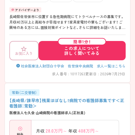
長崎県佐世保市に位置する急性期病院にてトラベルナースの募集です。
月収40万以上と高給与が目指せます！家具家電付の寮もございます！ ご
興味のある方には、面接対策ポイントなど、さらに詳細をお話いたします
ので、お気軽にご相談ください！
簡単1分！
この求人について
詳しく聞いてみる
お気に入り
社会医療法人財団白十字会 佐世保中央病院 求人一覧はこちら
求人番号 : 10117263
更新日 : 2026年7月29日
常勤（二交替制）
【長崎県/諌早市】残業ほぼなし！病院での看護師募集です＜正
看護師：常勤＞
医療法人七久会 山崎病院の看護師求人(正社員)
28.0
万円～
408
万円～
月収
年収
給与