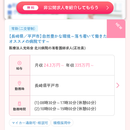
常勤（二交替制）
【長崎県／平戸市】自然豊かな環境～落ち着いて働きたい方に
オススメの病院です～
医療法人光佑会 北川病院の准看護師求人(正社員)
24.3
万円～
335
万円～
月収
年収
給与
長崎県平戸市
勤務地
(1):08時30分～17時30分（休憩60分）
(2):10時00分～19時00分（休憩60分）
勤務時間
マイカー通勤可・相談可
積極採用中