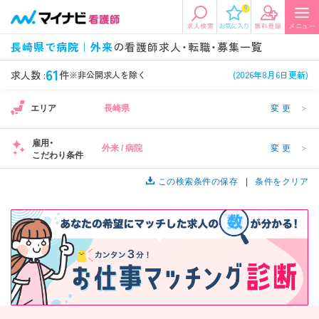
0
エリアから探す
希望の求人条件を選択
長崎県で病院｜外来
の看護師求人・転職・募集一覧
エリアから探す
駅・路線から探す
条件項目の選択に戻る
61
求人数 :
件
※非公開求人を除く
(2026年8月6日更新)
エリア
長崎県
変更
＞
北陸・信越
関東
資格
勤務形態
看護師、准看護師など
常勤、夜勤なし可など
雇用・
外来 / 病院
変更
＞
こだわり条件
東海
関西
施設形態
担当業務
病院、クリニック・診療所など
この検索条件の保存
病棟、外来など
条件をクリア
診察科目
こだわり条件
北海道・東北
中国・四国
美容外科、
未経験歓迎、
循環器内科など
土日祝休みなど
九州・沖縄
年収
雇用形態
年収500万円以上など
正社員、契約社員など