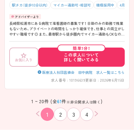
駅チカ（徒歩10分以内）
マイカー通勤可・相談可
積極採用中
4月入職
長崎県松浦市にある病院で准看護師の募集です！ 日勤のみの勤務で残業
もないため、プライベートの時間をしっかり確保でき、仕事との両立がし
やすい職場です◎ また、最寄駅から徒歩圏内でマイカー通勤もOKなの
で、ご自身のライフスタイルに合わせた交通手段が選べます！ ご興味あ
る方は面接ポイントをお伝えしますので、お気軽にご連絡ください。
簡単1分！
この求人について
詳しく聞いてみる
お気に入り
医療法人社団昌徳会 田中病院 求人一覧はこちら
求人番号 : 10196639
更新日 : 2026年6月15日
1 ~ 20件 (全
61
件
)
※非公開求人は除く
1
2
3
4