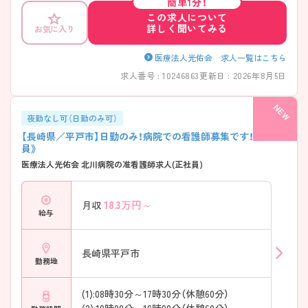
簡単1分！
この求人について
詳しく聞いてみる
お気に入り
医療法人光佑会 求人一覧はこちら
求人番号 : 10246863
更新日 : 2026年8月5日
夜勤なし可（日勤のみ可）
【長崎県／平戸市】日勤のみ！病院での看護師募集です！《正社
員》
医療法人光佑会 北川病院の准看護師求人(正社員)
18.3
万円～
月収
給与
長崎県平戸市
勤務地
(1):08時30分～17時30分（休憩60分）
(2):10時00分～19時00分（休憩60分）