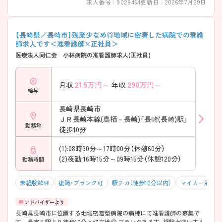
求人番号 : 9028454
更新日 : 2026年7月29日
【長崎県／長崎市】残業少なめ◎地域に密着した病院での看護
師求人です＜准看護師×正社員＞
医療法人同仁会 小林病院の准看護師求人(正社員)
21.5
万円～
290
万円～
月収
年収
給与
長崎県長崎市
ＪＲ長崎本線(鳥栖－長崎)「長崎(長崎)駅」
勤務地
徒歩10分
(1):08時30分～17時00分（休憩60分）
(2)夜勤:16時15分～09時15分（休憩120分）
勤務時間
未経験歓迎
復職・ブランク可
駅チカ（徒歩10分以内）
マイカー通勤可
長崎県長崎市に位置する地域密着型病院の病棟にて准看護師の募集で
す。 最寄り駅より徒歩10分と好立地◎ ブランクある方、経験が浅い方も