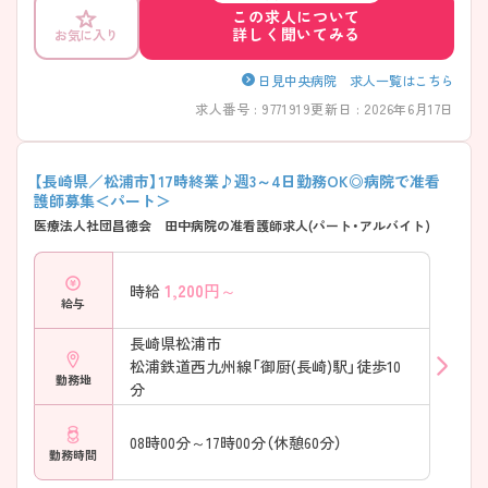
この求人について
詳しく聞いてみる
お気に入り
日見中央病院 求人一覧はこちら
求人番号 : 9771919
更新日 : 2026年6月17日
【長崎県／松浦市】17時終業♪週3～4日勤務OK◎病院で准看
護師募集＜パート＞
医療法人社団昌徳会 田中病院の准看護師求人(パート・アルバイト)
1,200
円～
時給
給与
長崎県松浦市
松浦鉄道西九州線「御厨(長崎)駅」徒歩10
勤務地
分
08時00分～17時00分（休憩60分）
勤務時間