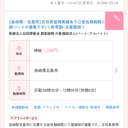
求人番号 : 10140729
更新日 : 2026年8月6日
【長崎県／五島市】正社員登用実績あり◎急性期病院にて看護
師パートの募集です！＜非常勤・正看護師＞
医療法人社団厚善会 郡家病院 の看護師求人(パート・アルバイト)
1,200
円～
時給
給与
長崎県五島市
勤務地
日勤:08時30分～12時00分（休憩0分）
勤務時間
未経験歓迎
復職・ブランク可
マイカー通勤可・相談可
積極採用中
長崎県五島市に位置する急性期病院にて看護師の募集です。 正社員登用