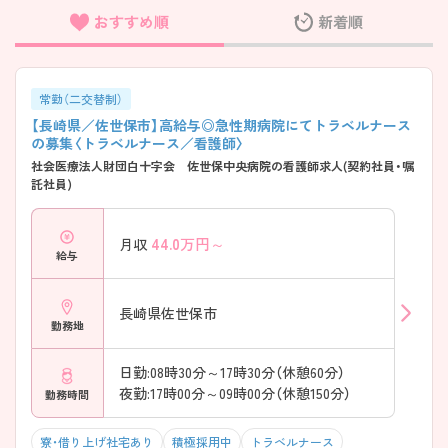
おすすめ順
新着順
フリーワード検索
常勤（二交替制）
【長崎県／佐世保市】高給与◎急性期病院にてトラベルナース
の募集〈トラベルナース／看護師〉
社会医療法人財団白十字会 佐世保中央病院の看護師求人(契約社員・嘱
託社員)
44.0
万円～
月収
給与
長崎県佐世保市
勤務地
日勤:08時30分～17時30分（休憩60分）
夜勤:17時00分～09時00分（休憩150分）
勤務時間
寮・借り上げ社宅あり
積極採用中
トラベルナース