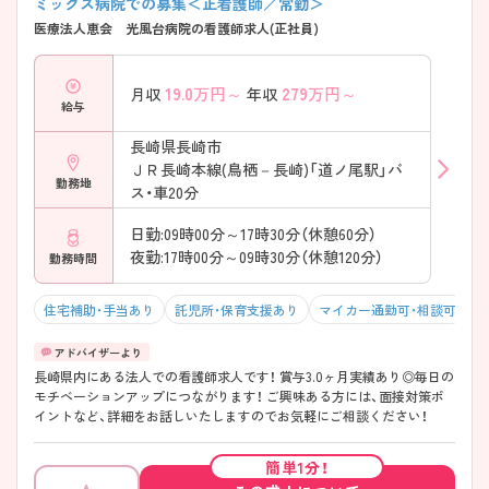
ミックス病院での募集＜正看護師／常勤＞
医療法人恵会 光風台病院の看護師求人(正社員)
19.0
万円～
279
万円～
月収
年収
給与
長崎県長崎市
ＪＲ長崎本線(鳥栖－長崎)「道ノ尾駅」バ
勤務地
ス・車20分
日勤:09時00分～17時30分（休憩60分）
夜勤:17時00分～09時30分（休憩120分）
勤務時間
住宅補助・手当あり
託児所・保育支援あり
マイカー通勤可・相談可
年
長崎県内にある法人での看護師求人です！ 賞与3.0ヶ月実績あり◎毎日の
モチベーションアップにつながります！ ご興味ある方には、面接対策ポ
イントなど、詳細をお話しいたしますのでお気軽にご相談ください！
簡単1分！