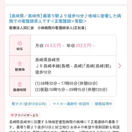
【長崎県／長崎市】最寄り駅より徒歩10分♪地域に密着した病
院での看護師求人です＜正看護師×常勤＞
医療法人同仁会 小林病院の看護師求人(正社員)
26.5
万円～
352
万円～
月収
年収
給与
長崎県長崎市
ＪＲ長崎本線(鳥栖－長崎)「長崎(長崎)駅」
勤務地
徒歩10分
(1):08時30分～17時00分（休憩60分）
(2)夜勤:16時15分～09時15分（休憩120分）
勤務時間
駅チカ（徒歩10分以内）
マイカー通勤可・相談可
積極採用中
長崎県長崎市に位置する地域密着型病院の病棟にて正看護師の募集で
す。 最寄り駅より徒歩10分と好立地◎ お休みの希望や夜勤回数も相談