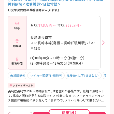
神科病院＜准看護師×日勤常勤＞
日見中央病院の准看護師求人(正社員)
17.8
万円～
262
万円～
月収
年収
給与
長崎県長崎市
ＪＲ長崎本線(鳥栖－長崎)「現川駅」バス・
勤務地
車12分
(1):08時30分～17時30分（休憩60分）
(2):08時30分～12時30分（休憩0分）
勤務時間
未経験歓迎
マイカー通勤可・相談可
残業10h以下（ほぼなし）
積極採
長崎県長崎市にある精神病院で、准看護師の募集です。 景観が素晴らし
く、橘湾と雲仙が見える病院です♪ 残業少なめで、ワークライフバラン
ス推進に積極的に取り組んでいますので、メリハリをつけて働きたいと
いう方は是非ご検討ください。マイカー通勤も相談可能で、近隣に無料
駐車場もございます。 少しでもご興味を持たれましたら詳細をお伝えし
簡単1分！
ますので、お気軽にお問い合わせください。