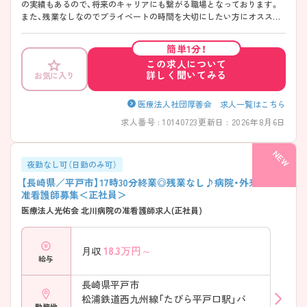
の実績もあるので、将来のキャリアにも繋がる職場となっております。
また、残業なしなのでプライベートの時間を大切にしたい方にオススメ
の求人です。 ご興味のある方はお気軽にご相談ください。
簡単1分！
この求人について
詳しく聞いてみる
お気に入り
医療法人社団厚善会 求人一覧はこちら
求人番号 : 10140723
更新日 : 2026年8月6日
夜勤なし可（日勤のみ可）
【長崎県／平戸市】17時30分終業◎残業なし♪病院・外来での
准看護師募集＜正社員＞
医療法人光佑会 北川病院の准看護師求人(正社員)
18.3
万円～
月収
給与
長崎県平戸市
松浦鉄道西九州線「たびら平戸口駅」バ
勤務地