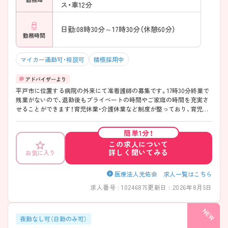
ス・車12分
日勤:08時30分～17時30分（休憩60分）
勤務時間
マイカー通勤可・相談可
積極採用中
平戸市に位置する病院の外来にて准看護師の募集です。17時30分終業で
残業がないので、退勤後もプライベートの時間やご家庭の時間を充実さ
せることができます！育児休業・介護休業など制度が整っており、育児や
介護をしながらでも働きやすい職場です♪ご興味ある方は面接ポイント
をお伝えしますので、お気軽にご連絡ください。
簡単1分！
この求人について
詳しく聞いてみる
お気に入り
医療法人光佑会 求人一覧はこちら
求人番号 : 10246875
更新日 : 2026年8月5日
夜勤なし可（日勤のみ可）