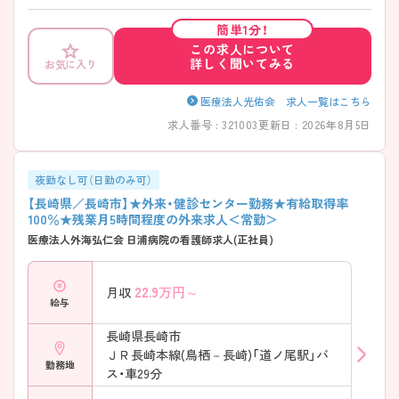
いる点も魅力です。新しいチャレンジを応援してくれる風土があり、腰
を据えてキャリアを築きたい方におすすめの職場です。 ご興味ある方に
簡単1分！
は、面接対策ポイントなど、詳細をお話しいたしますのでお気軽にご相談
この求人について
ください。
詳しく聞いてみる
お気に入り
医療法人光佑会 求人一覧はこちら
求人番号 : 321003
更新日 : 2026年8月5日
夜勤なし可（日勤のみ可）
【長崎県／長崎市】★外来・健診センター勤務★有給取得率
100％★残業月5時間程度の外来求人＜常勤＞
医療法人外海弘仁会 日浦病院の看護師求人(正社員)
22.9
万円～
月収
給与
長崎県長崎市
ＪＲ長崎本線(鳥栖－長崎)「道ノ尾駅」バ
勤務地
ス・車29分