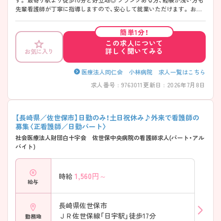
先輩看護師が丁寧に指導しますので、安心して就業いただけます。 お休
みの希望や夜勤回数も相談できますので、柔軟に働きやすい環境です。
ご興味のある方には、面接対策ポイントなど、さらに詳細をお話しいたし
簡単1分！
ますのでお気軽にご相談ください！
この求人について
詳しく聞いてみる
お気に入り
医療法人同仁会 小林病院 求人一覧はこちら
求人番号 : 9763011
更新日 : 2026年7月8日
【長崎県／佐世保市】日勤のみ！土日祝休み♪外来で看護師の
募集〈正看護師／日勤パート〉
社会医療法人財団白十字会 佐世保中央病院の看護師求人(パート・アル
バイト)
1,560
円～
時給
給与
長崎県佐世保市
ＪＲ佐世保線「日宇駅」徒歩17分
勤務地