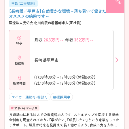
常勤（二交替制）
【長崎県／平戸市】自然豊かな環境～落ち着いて働きたい方に
オススメの病院です～
医療法人光佑会 北川病院の看護師求人(正社員)
26.3
万円～
362
万円～
月収
年収
給与
長崎県平戸市
勤務地
(1):08時30分～17時30分（休憩60分）
(2):10時00分～19時00分（休憩60分）
勤務時間
マイカー通勤可・相談可
積極採用中
長崎県内にある法人での看護師求人です！ スキルアップを応援する奨学
金制度も用意されており、「学びたい」「成長したい」という意欲をしっか
りサポート。職員が将来を見据えて長く働けるよう、育成に力を入れて