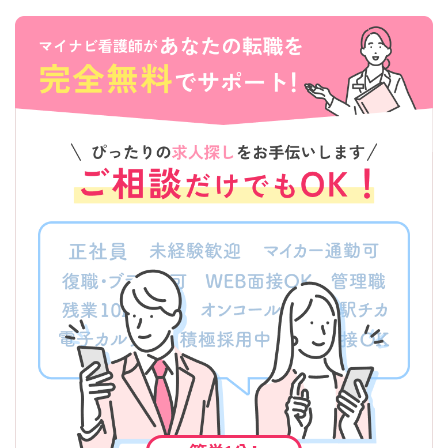
該当件数
条件を
検索する
クリア
件