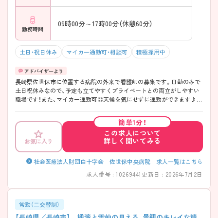
09時00分～17時00分（休憩60分）
勤務時間
土日・祝日休み
マイカー通勤可・相談可
積極採用中
長崎県佐世保市に位置する病院の外来で看護師の募集です。日勤のみで
土日祝休みなので、予定も立てやすくプライベートとの両立がしやすい
職場です！また、マイカー通勤可◎天候を気にせずに通勤ができます♪ご
興味のある方はご面接のポイントお伝えしますのでご気軽にお問い合わ
せください。
簡単1分！
この求人について
詳しく聞いてみる
お気に入り
社会医療法人財団白十字会 佐世保中央病院 求人一覧はこちら
求人番号 : 10269441
更新日 : 2026年7月2日
常勤（二交替制）
【長崎県／長崎市】 橘湾と雲仙の見える、景観のキレイな精