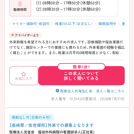
（1）:08時00分～17時00分（休憩60分）
（2）:08時30分～17時30分（休憩60分）
勤務時間
マイカー通勤可・相談可
残業10h以下（ほぼなし）
積極採用中
夏～秋
外来勤務を希望される方におすすめの求人です。診療補助や採血業務だ
けでなく、健診センターでの業務にも携わるため、外来看護の経験を幅広
く積むことができます。 また、残業は月平均5時間程度と少なく、有給取
得率100％（2026年7月確認）となっているため、仕事と家庭の両立を重視
したい方にも適した環境です。 賞与は年2回・3.5ヶ月分実績があり、退職
簡単1分！
金制度や各種社会保険など福利厚生も整っています。 子育て支援にも力
この求人について
を入れており、近隣保育園の利用支援や育休取得実績があるため、将来を
詳しく聞いてみる
お気に入り
見据えて長く勤務したい方にもおすすめできる求人です。
医療法人外海弘仁会 求人一覧はこちら
求人番号 : 10234320
更新日 : 2026年7月31日
夜勤なし可（日勤のみ可）
【長崎県／佐世保市】外来での募集となります
医療法人光省会 福田外科病院の看護師求人(正社員)