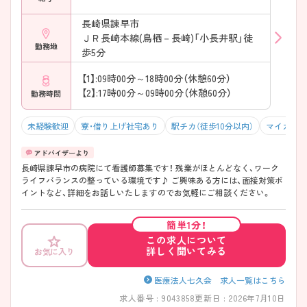
長崎県諫早市
ＪＲ長崎本線(鳥栖－長崎)「小長井駅」徒
勤務地
歩5分
【1】:09時00分～18時00分（休憩60分）
【2】:17時00分～09時00分（休憩60分）
勤務時間
未経験歓迎
寮・借り上げ社宅あり
駅チカ（徒歩10分以内）
マイカー通
長崎県諌早市の病院にて看護師募集です！ 残業がほとんどなく、ワーク
ライフバランスの整っている環境です♪ ご興味ある方には、面接対策ポ
イントなど、詳細をお話しいたしますのでお気軽にご相談ください。
簡単1分！
この求人について
詳しく聞いてみる
お気に入り
医療法人七久会 求人一覧はこちら
求人番号 : 9043858
更新日 : 2026年7月10日