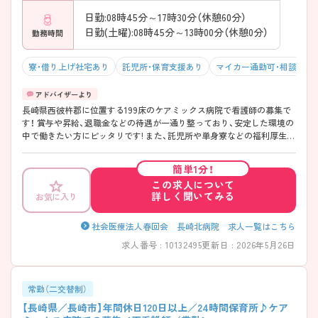
日勤:08時45分～17時30分（休憩60分）
日勤(土曜):08時45分～13時00分（休憩0分）
勤務時間
寮・借り上げ社宅あり
託児所・保育支援あり
マイカー通勤可・相談可
長崎県西彼杵郡に位置する199床のケアミックス病院で看護師の募集で
す！ 賞与や昇給、退職金などの待遇が一通り整っており、安定した環境の
中で働きたい方にピッタリです! また、託児所や単身寮などの福利厚生や
リフレッシュ休暇などが充実しております。 ご興味のある方は、お気軽
にご相談ください。
簡単1分！
この求人について
詳しく聞いてみる
お気に入り
社会医療法人春回会 長崎北病院 求人一覧はこちら
求人番号 : 10132495
更新日 : 2026年5月26日
常勤（二交替制）
【長崎県／長崎市】年間休日120日以上／24時間保育所♪ケア