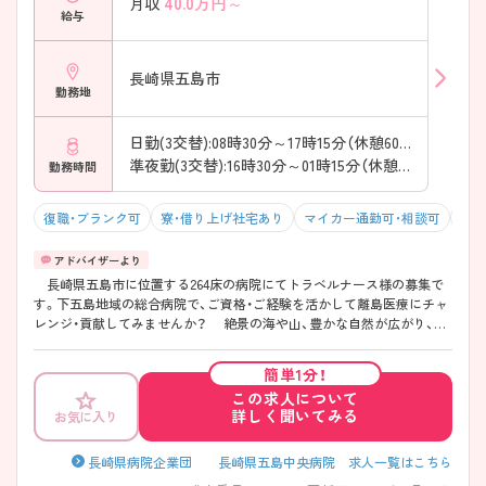
40.0
万円～
月収
給与
長崎県五島市
勤務地
日勤(3交替):08時30分～17時15分（休憩60分）
準夜勤(3交替):16時30分～01時15分（休憩60分）
勤務時間
復職・ブランク可
寮・借り上げ社宅あり
マイカー通勤可・相談可
残業
長崎県五島市に位置する264床の病院にてトラベルナース様の募集で
す。下五島地域の総合病院で、ご資格・ご経験を活かして離島医療にチャ
レンジ・貢献してみませんか？ 絶景の海や山、豊かな自然が広がり、海
の幸や五島牛などのグルメも楽しむことができるとともに、近隣にはシ
ョッピングモールやスーパー等の生活必需品が揃うお店もございますた
簡単1分！
め、生活のしやすさも両立している立地です◎ ご興味のある方はご面接
この求人について
のポイントお伝えしますのでご気軽にお問い合わせください。
詳しく聞いてみる
お気に入り
長崎県病院企業団 長崎県五島中央病院 求人一覧はこちら