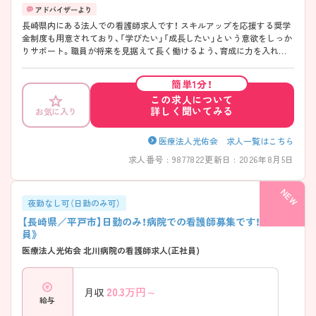
長崎県内にある法人での看護師求人です！ スキルアップを応援する奨学
金制度も用意されており、「学びたい」「成長したい」という意欲をしっか
りサポート。職員が将来を見据えて長く働けるよう、育成に力を入れて
いる点も魅力です。新しいチャレンジを応援してくれる風土があり、腰
を据えてキャリアを築きたい方におすすめの職場です。 ご興味ある方に
簡単1分！
は、面接対策ポイントなど、詳細をお話しいたしますのでお気軽にご相談
この求人について
ください。
詳しく聞いてみる
お気に入り
医療法人光佑会 求人一覧はこちら
求人番号 : 9877822
更新日 : 2026年8月5日
夜勤なし可（日勤のみ可）
【長崎県／平戸市】日勤のみ！病院での看護師募集です！《正社
員》
医療法人光佑会 北川病院の看護師求人(正社員)
20.3
万円～
月収
給与