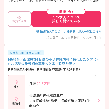
できますので、柔軟に働きやすい環境です。 ご興味のある方には、面接対
策ポイントなど、さらに詳細をお話しいたしますのでお気軽にご相談く
ださい！
簡単1分！
この求人について
詳しく聞いてみる
お気に入り
医療法人同仁会 小林病院 求人一覧はこちら
求人番号 : 321641
更新日 : 2026年7月8日
夜勤なし可（日勤のみ可）
【長崎県／西彼杵郡】日勤のみ♪神経内科に特化したケアミッ
クス病院の看護師の募集＜外来／日勤常勤＞
社会医療法人春回会 長崎北病院の看護師求人(正社員)
20.8
万円～
月収
給与
長崎県西彼杵郡時津町
ＪＲ長崎本線(鳥栖－長崎)「道ノ尾駅」徒
勤務地
歩33分