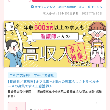
医療法人光省会 福田外科病院 求人一覧はこちら
求人番号 : 9844593
更新日 : 2026年7月30日
常勤（二交替制）
常勤（三交替制）
【長崎県／五島市】オフは海へ！憧れの島暮らし♪トラベルナ
ースの募集です＜正看護師＞
長崎県病院企業団 長崎県五島中央病院の看護師求人(契約社員・嘱託
社員)