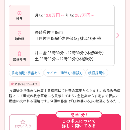
19.0
万円～
287
万円～
月収
年収
給与
長崎県佐世保市
ＪＲ佐世保線「佐世保駅」徒歩18分 他
勤務地
月～金:08時30分～17時30分（休憩60分）
土:08時30分～12時30分（休憩0分）
勤務時間
住宅補助・手当あり
マイカー通勤可・相談可
積極採用中
長崎県佐世保市に位置する病院にて外来の募集となります。 救急告示病
院として地域の救急医療にも貢献しており、急性期から在宅まで幅広い
医療に携われる環境です。今回の募集は「日勤帯のみ」の勤務となるた
め、家庭やプライベートと両立しながら働きたい方にもおすすめ♪ 家族
との時間を確保しやすいため子育て世代も働きやすい環境です！
簡単1分！
この求人について
詳しく聞いてみる
お気に入り