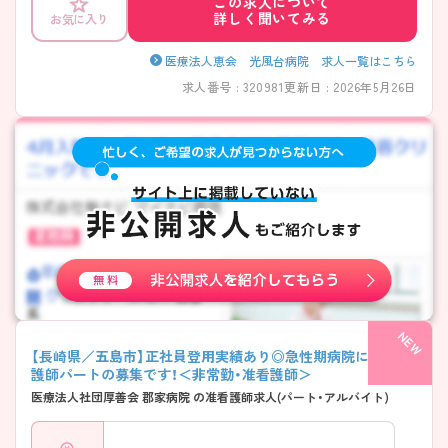
この求人について
詳しく聞いてみる
お気に入り
医療法人恵会 光風台病院 求人一覧はこちら
求人番号 : 320981
更新日 : 2026年5月26日
【長崎県／五島市】正社員登用実績あり◎急性期病院にて准看
護師パートの募集です！＜非常勤・准看護師＞
医療法人社団厚善会 郡家病院 の准看護師求人(パート・アルバイト)