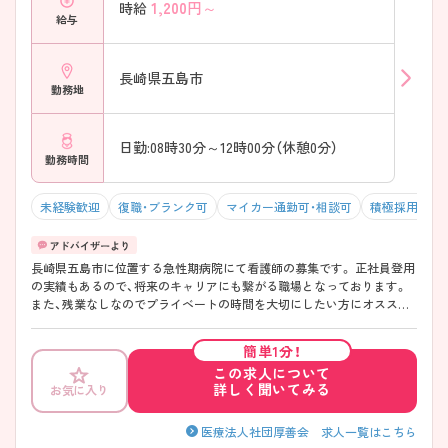
1,200
円～
時給
給与
長崎県五島市
勤務地
日勤:08時30分～12時00分（休憩0分）
勤務時間
未経験歓迎
復職・ブランク可
マイカー通勤可・相談可
積極採用中
長崎県五島市に位置する急性期病院にて看護師の募集です。 正社員登用
の実績もあるので、将来のキャリアにも繋がる職場となっております。
また、残業なしなのでプライベートの時間を大切にしたい方にオススメ
の求人です。 ご興味のある方はお気軽にご相談ください。
簡単1分！
この求人について
詳しく聞いてみる
お気に入り
医療法人社団厚善会 求人一覧はこちら