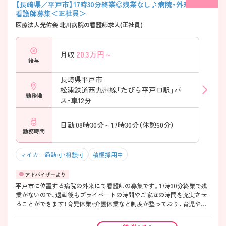
【長崎県／平戸市】17時30分終業◎残業なし♪病院・外来での
看護師募集＜正社員＞
医療法人光佑会 北川病院の看護師求人(正社員)
20.3
万円～
月収
給与
長崎県平戸市
松浦鉄道西九州線「たびら平戸口駅」バ
勤務地
ス・車12分
日勤:08時30分～17時30分（休憩60分）
勤務時間
マイカー通勤可・相談可
積極採用中
平戸市に位置する病院の外来にて看護師の募集です。17時30分終業で残
業がないので、退勤後もプライベートの時間やご家庭の時間を充実させ
ることができます！育児休業・介護休業など制度が整っており、育児や介
護をしながらでも働きやすい職場です♪ご興味ある方は面接ポイントを
お伝えしますので、お気軽にご連絡ください。