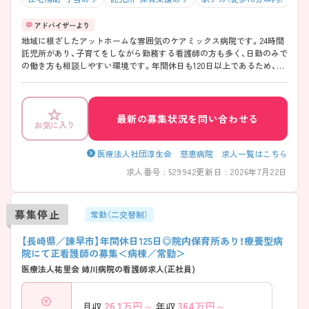
地域に根ざしたアットホームな雰囲気のケアミックス病院です。24時間
託児所があり、子育てをしながら勤務する看護師の方も多く、日勤のみで
の働き方も相談しやすい環境です。年間休日も120日以上であるため、家
庭やプライベートと両立をしながら勤務がしやすいです。ぜひお気軽に
お問い合わせください。
最新の募集状況を問い合わせる
お気に入り
医療法人社団淳生会 慈恵病院 求人一覧はこちら
求人番号 : 529942
更新日 : 2026年7月22日
募集停止
常勤（二交替制）
【長崎県／諫早市】年間休日125日◎院内保育所あり！療養型病
院にて正看護師の募集＜病棟／常勤＞
医療法人祐里会 姉川病院の看護師求人(正社員)
26.1
万円～
364
万円～
月収
年収