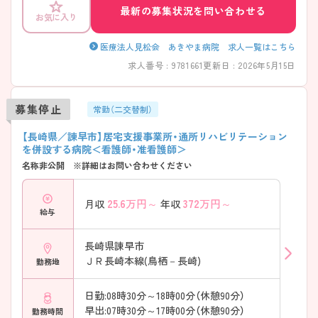
最新の募集状況を問い合わせる
お気に入り
医療法人見松会 あきやま病院 求人一覧はこちら
求人番号 : 9781661
更新日 : 2026年5月15日
募集停止
常勤（二交替制）
【長崎県／諫早市】居宅支援事業所・通所リハビリテーション
を併設する病院＜看護師・准看護師＞
名称非公開 ※詳細はお問い合わせください
25.6
万円～
372
万円～
月収
年収
給与
長崎県諫早市
ＪＲ長崎本線(鳥栖－長崎)
勤務地
日勤:08時30分～18時00分（休憩90分）
早出:07時30分～17時00分（休憩90分）
勤務時間