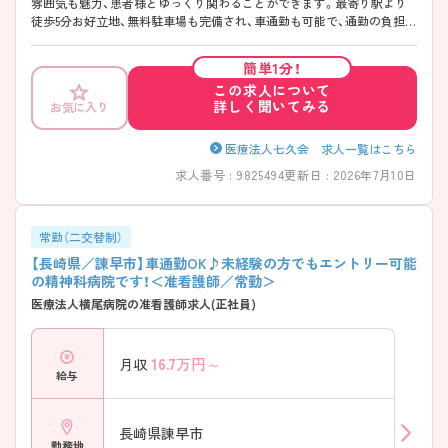
雰囲気も魅力、患者様とゆっくり関わることができます。最寄り駅より
徒歩5分お好立地、無料駐車場も完備され、車通勤も可能で、通勤の負担も
少なめです。ご興味のある方には、面接対策ポイントなど、さらに詳細を
お話しいたしますのでお気軽にご相談ください！
簡単1分！
この求人について
詳しく聞いてみる
お気に入り
医療法人七久会 求人一覧はこちら
求人番号 : 9825494
更新日 : 2026年7月10日
常勤（二交替制）
【長崎県／諌早市】車通勤OK♪未経験の方でもエントリー可能
の精神科病院です！＜准看護師／常勤＞
医療法人横尾病院の准看護師求人(正社員)
16.7
万円～
月収
給与
長崎県諫早市
勤務地