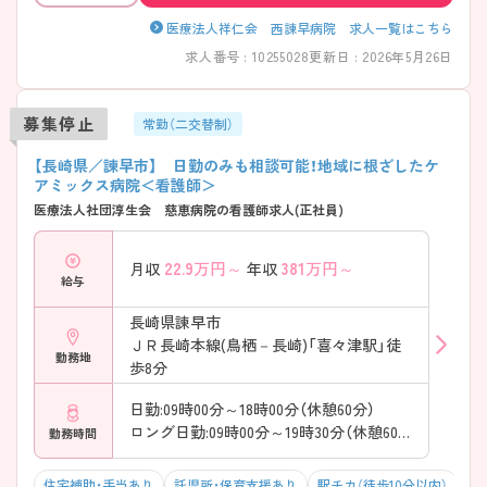
医療法人祥仁会 西諫早病院 求人一覧はこちら
求人番号 : 10255028
更新日 : 2026年5月26日
募集停止
常勤（二交替制）
【長崎県／諫早市】 日勤のみも相談可能！地域に根ざしたケ
アミックス病院＜看護師＞
医療法人社団淳生会 慈恵病院の看護師求人(正社員)
22.9
万円～
381
万円～
月収
年収
給与
長崎県諫早市
ＪＲ長崎本線(鳥栖－長崎)「喜々津駅」徒
勤務地
歩8分
日勤:09時00分～18時00分（休憩60分）
ロング日勤:09時00分～19時30分（休憩60分）
勤務時間
住宅補助・手当あり
託児所・保育支援あり
駅チカ（徒歩10分以内）
マ