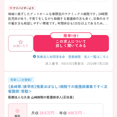
地域に根ざしたアットホームな雰囲気のケアミックス病院です。24時間
託児所があり、子育てをしながら勤務する看護師の方も多く、日勤のみで
の働き方も相談しやすい環境です。年間休日も120日以上であるため、家
庭やプライベートと両立をしながら勤務がしやすいです。ぜひお気軽に
お問い合わせください。
簡単1分！
この求人について
詳しく聞いてみる
お気に入り
医療法人社団淳生会 慈恵病院 求人一覧はこちら
求人番号 : 9830923
更新日 : 2026年7月22日
常勤（二交替制）
【長崎県/諌早市】残業ほぼなし！病院での看護師募集です＜正
看護師：常勤＞
医療法人七久会 山崎病院の看護師求人(正社員)
28.0
万円～
408
万円～
月収
年収
給与