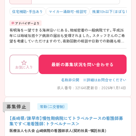
住宅補助・手当あり
マイカー通勤可・相談可
残業10h以下（ほぼなし）
有明海を一望できる海岸沿いにある、地域密着の一般病院です。平成26
年には地域包括ケア病床の届出も受理されました。スタッフさんのご希
望を考慮していただけますので、夜勤回数の相談や日勤での勤務も相談
可能です。詳細をご説明いたしますので、気になりましたらぜひお気軽
にお問い合わせください！
最新の募集状況を問い合わせる
お気に入り
名称非公開 ※詳細はお問合せください
求人番号 : 321645
更新日 : 2026年1月14日
募集停止
常勤（二交替制）
【長崎県/諌早市】慢性期病院にてトラベルナースの看護師募
集です＜准看護師：トラベルナース＞
医療法人七久会 山崎病院の看護師求人(契約社員・嘱託社員)