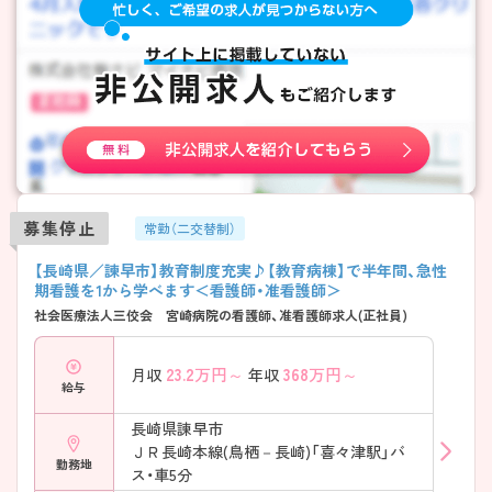
募集停止
常勤（二交替制）
【長崎県／諫早市】教育制度充実♪【教育病棟】で半年間、急性
期看護を1から学べます＜看護師・准看護師＞
社会医療法人三佼会 宮崎病院の看護師、准看護師求人(正社員)
23.2
万円～
368
万円～
月収
年収
給与
長崎県諫早市
ＪＲ長崎本線(鳥栖－長崎)「喜々津駅」バ
勤務地
ス・車5分