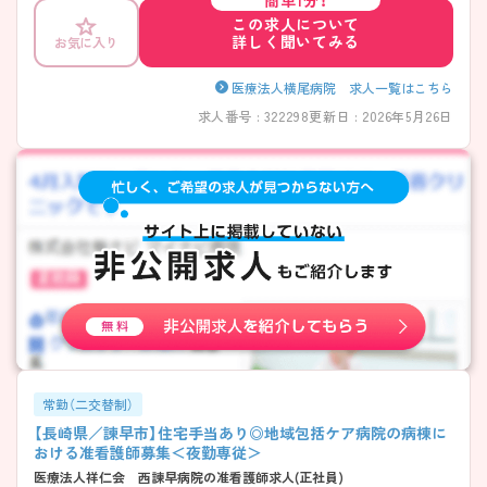
簡単1分！
この求人について
詳しく聞いてみる
お気に入り
医療法人横尾病院 求人一覧はこちら
求人番号 : 322298
更新日 : 2026年5月26日
常勤（二交替制）
【長崎県／諫早市】住宅手当あり◎地域包括ケア病院の病棟に
おける准看護師募集＜夜勤専従＞
医療法人祥仁会 西諫早病院の准看護師求人(正社員)