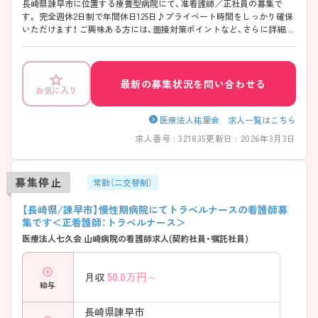
長崎県諫早市に位置する療養型病院にて、准看護師／正社員の募集で
す。 完全週休2日制で年間休日125日♪プライベート時間をしっかり確保
いただけます！ ご興味ある方には、面接対策ポイントなど、さらに詳細を
お話しいたしますのでお気軽にご相談ください！
最新の募集状況を問い合わせる
お気に入り
医療法人祐里会 求人一覧はこちら
求人番号 : 321835
更新日 : 2026年3月3日
募集停止
常勤（二交替制）
【長崎県/諌早市】慢性期病院にてトラベルナースの看護師募
集です＜正看護師：トラベルナース＞
医療法人七久会 山崎病院の看護師求人(契約社員・嘱託社員)
50.0
万円～
月収
給与
長崎県諫早市