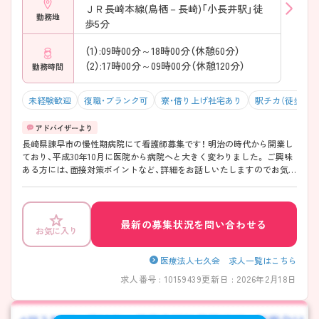
ＪＲ長崎本線(鳥栖－長崎)「小長井駅」徒
勤務地
歩5分
（1）:09時00分～18時00分（休憩60分）
（2）:17時00分～09時00分（休憩120分）
勤務時間
未経験歓迎
復職・ブランク可
寮・借り上げ社宅あり
駅チカ（徒歩10分
長崎県諌早市の慢性期病院にて看護師募集です！ 明治の時代から開業し
ており、平成30年10月に医院から病院へと大きく変わりました。 ご興味
ある方には、面接対策ポイントなど、詳細をお話しいたしますのでお気軽
にご相談ください。
最新の募集状況を問い合わせる
お気に入り
医療法人七久会 求人一覧はこちら
求人番号 : 10159439
更新日 : 2026年2月18日