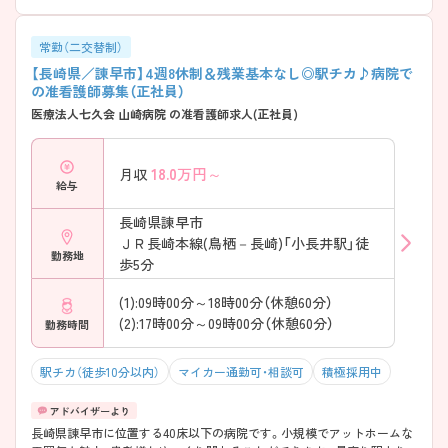
常勤（二交替制）
【長崎県／諌早市】4週8休制＆残業基本なし◎駅チカ♪病院で
の准看護師募集（正社員）
医療法人七久会 山崎病院 の准看護師求人(正社員)
18.0
万円～
月収
給与
長崎県諫早市
ＪＲ長崎本線(鳥栖－長崎)「小長井駅」徒
勤務地
歩5分
(1):09時00分～18時00分（休憩60分）
(2):17時00分～09時00分（休憩60分）
勤務時間
駅チカ（徒歩10分以内）
マイカー通勤可・相談可
積極採用中
長崎県諌早市に位置する40床以下の病院です。小規模でアットホームな