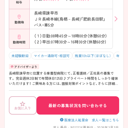
給与
長崎県諫早市
ＪＲ長崎本線(鳥栖－長崎)「肥前長田駅」
勤務地
バス・車5分
（１）日勤:08時45分～18時00分（休憩60分）
（２）早出:07時30分～16時30分（休憩60分）
勤務時間
未経験歓迎
マイカー通勤可・相談可
残業10h以下（ほぼなし）
年間休日
長崎県諫早市に位置する療養型病院にて、正看護師／正社員の募集で
す。 完全週休2日制で年間休日125日♪プライベート時間をしっかり確保
いただけます！ ご興味ある方には、面接対策ポイントなど、さらに詳細を
お話しいたしますのでお気軽にご相談ください！
最新の募集状況を問い合わせる
お気に入り
医療法人祐里会 求人一覧はこちら
求人番号 : 9011116
更新日 : 2026年3月3日