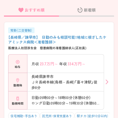
おすすめ順
新着順
フリーワード検索
常勤（二交替制）
【長崎県／諫早市】 日勤のみも相談可能！地域に根ざしたケ
アミックス病院＜准看護師＞
医療法人社団淳生会 慈恵病院の准看護師求人(正社員)
23.7
万円～
334
万円～
月収
年収
給与
長崎県諫早市
ＪＲ長崎本線(鳥栖－長崎)「喜々津駅」徒
勤務地
歩8分
日勤:09時00分～18時00分（休憩60分）
ロング日勤:09時00分～19時30分（休憩60分）
勤務時間
住宅補助・手当あり
託児所・保育支援あり
駅チカ（徒歩10分以内）
マ