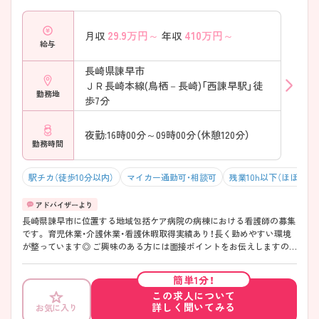
29.9
万円～
410
万円～
月収
年収
給与
長崎県諫早市
ＪＲ長崎本線(鳥栖－長崎)「西諫早駅」徒
勤務地
歩7分
夜勤:16時00分～09時00分（休憩120分）
勤務時間
駅チカ（徒歩10分以内）
マイカー通勤可・相談可
残業10h以下（ほぼなし
長崎県諫早市に位置する地域包括ケア病院の病棟における看護師の募集
です。 育児休業・介護休業・看護休暇取得実績あり！長く勤めやすい環境
が整っています◎ ご興味のある方には面接ポイントをお伝えしますの
で、お気軽にお問い合わせください！
簡単1分！
この求人について
詳しく聞いてみる
お気に入り