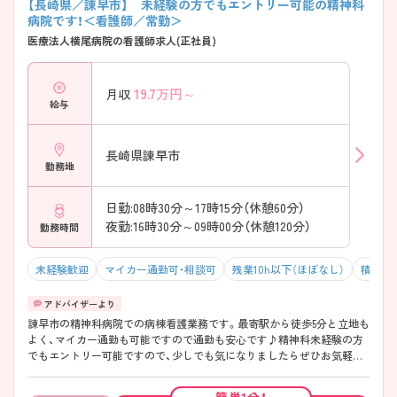
【長崎県／諌早市】 未経験の方でもエントリー可能の精神科
病院です！＜看護師／常勤＞
医療法人横尾病院の看護師求人(正社員)
19.7
万円～
月収
給与
長崎県諫早市
勤務地
日勤:08時30分～17時15分（休憩60分）
夜勤:16時30分～09時00分（休憩120分）
勤務時間
未経験歓迎
マイカー通勤可・相談可
残業10h以下（ほぼなし）
積極採
諫早市の精神科病院での病棟看護業務です。最寄駅から徒歩5分と立地も
よく、マイカー通勤も可能ですので通勤も安心です♪精神科未経験の方
でもエントリー可能ですので、少しでも気になりましたらぜひお気軽に
お問い合わせくださいませ！