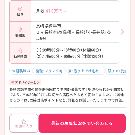
47.0
万円～
月収
給与
長崎県諫早市
ＪＲ長崎本線(鳥栖－長崎)「小長井駅」徒
勤務地
歩5分
（1）:09時00分～18時00分（休憩60分）
（2）:17時00分～09時00分（休憩120分）
勤務時間
未経験歓迎
復職・ブランク可
寮・借り上げ社宅あり
駅チカ（徒歩10分
長崎県諌早市の慢性期病院にて看護師募集です！ 明治の時代から開業し
ており、平成30年10月に医院から病院へと大きく変わりました。 ご興味
ある方には、面接対策ポイントなど、詳細をお話しいたしますのでお気軽
にご相談ください。
最新の募集状況を問い合わせる
お気に入り