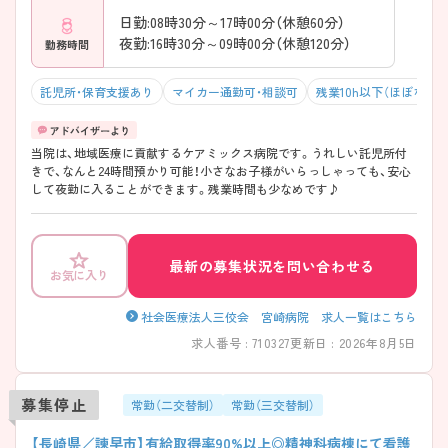
日勤:08時30分～17時00分（休憩60分）
夜勤:16時30分～09時00分（休憩120分）
勤務時間
託児所・保育支援あり
マイカー通勤可・相談可
残業10h以下（ほぼなし）
当院は、地域医療に貢献するケアミックス病院です。うれしい託児所付
きで、なんと24時間預かり可能！小さなお子様がいらっしゃっても、安心
して夜勤に入ることができます。残業時間も少なめです♪
最新の募集状況を問い合わせる
お気に入り
社会医療法人三佼会 宮崎病院 求人一覧はこちら
求人番号 : 710327
更新日 : 2026年8月5日
募集停止
常勤（二交替制）
常勤（三交替制）
【長崎県／諫早市】有給取得率90%以上◎精神科病棟にて看護