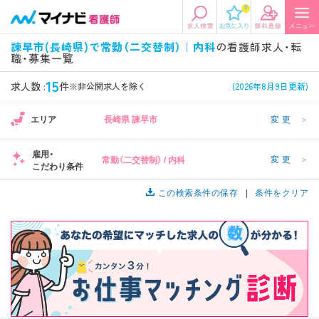
0
エリアから探す
希望の求人条件を選択
諫早市(長崎県)で常勤（二交替制）｜内科
の看護師求人・転
職・募集一覧
エリアから探す
駅・路線から探す
条件項目の選択に戻る
15
求人数 :
件
※非公開求人を除く
(2026年8月9日更新)
北陸・信越
関東
資格
勤務形態
エリア
長崎県 諫早市
変更
＞
看護師、准看護師など
常勤、夜勤なし可など
雇用・
変更
＞
常勤（二交替制） / 内科
東海
関西
こだわり条件
施設形態
担当業務
病院、クリニック・診療所など
病棟、外来など
この検索条件の保存
条件をクリア
診察科目
こだわり条件
北海道・東北
中国・四国
美容外科、
未経験歓迎、
循環器内科など
土日祝休みなど
九州・沖縄
年収
雇用形態
年収500万円以上など
正社員、契約社員など