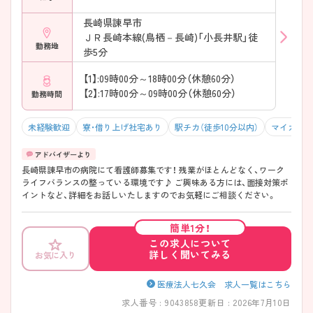
長崎県諫早市
ＪＲ長崎本線(鳥栖－長崎)「小長井駅」徒
勤務地
歩5分
【1】:09時00分～18時00分（休憩60分）
【2】:17時00分～09時00分（休憩60分）
勤務時間
未経験歓迎
寮・借り上げ社宅あり
駅チカ（徒歩10分以内）
マイカー通
長崎県諌早市の病院にて看護師募集です！ 残業がほとんどなく、ワーク
ライフバランスの整っている環境です♪ ご興味ある方には、面接対策ポ
イントなど、詳細をお話しいたしますのでお気軽にご相談ください。
簡単1分！
この求人について
詳しく聞いてみる
お気に入り
医療法人七久会 求人一覧はこちら
求人番号 : 9043858
更新日 : 2026年7月10日