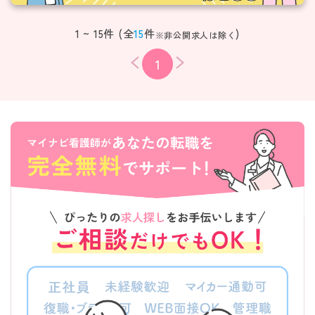
1 ~ 15件 (全
15
件
)
※非公開求人は除く
1