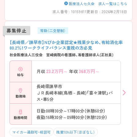
医療法人七久会 求人一覧はこちら
求人番号 : 10159811
更新日 : 2026年2月18日
募集停止
常勤（二交替制）
【長崎県／諫早市】Nぴか企業認定★残業少なめ、有給消化率
80.2％！ワークライフバランス重視の方必見
社会医療法人三佼会 宮崎病院の看護師、准看護師求人(正社員)
23.2
万円～
368
万円～
月収
年収
給与
長崎県諫早市
ＪＲ長崎本線(鳥栖－長崎)「喜々津駅」バ
勤務地
ス・車5分
日勤:08時30分～17時00分（休憩60分）
夜勤:16時30分～09時00分（休憩120分）
勤務時間
マイカー通勤可・相談可
残業10h以下（ほぼなし）