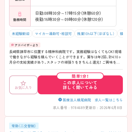
日勤:08時30分～17時15分（休憩60分）
夜勤:16時30分～09時00分（休憩120分）
勤務時間
未経験歓迎
マイカー通勤可・相談可
残業10h以下（ほぼなし）
積極採
長崎県諌早市に位置する精神科病院です。 実務経験はなくてもOK！現場
で働きながら経験を積んでいくことができます。 賞与は年2回、計4.10ヶ
月分の支給実績があり、スタッフの頑張りをきちんと還元！ ご興味をお
持ちの方はお気軽にお問い合わせください。
簡単1分！
この求人について
詳しく聞いてみる
お気に入り
医療法人横尾病院 求人一覧はこちら
求人番号 : 9784689
更新日 : 2026年6月8日
常勤（二交替制）