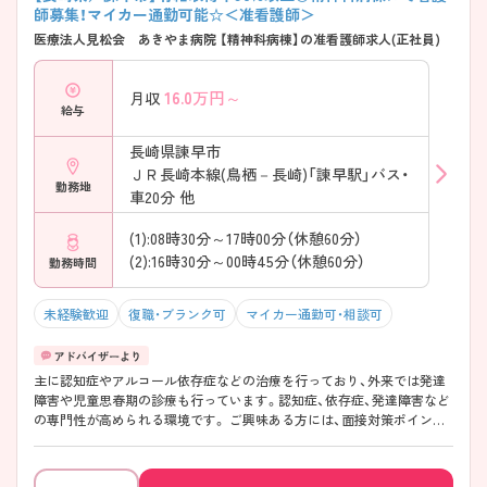
師募集！マイカー通勤可能☆＜准看護師＞
医療法人見松会 あきやま病院 【精神科病棟】の准看護師求人(正社員)
16.0
万円～
月収
給与
長崎県諫早市
ＪＲ長崎本線(鳥栖－長崎)「諫早駅」バス・
勤務地
車20分 他
(1):08時30分～17時00分（休憩60分）
(2):16時30分～00時45分（休憩60分）
勤務時間
未経験歓迎
復職・ブランク可
マイカー通勤可・相談可
主に認知症やアルコール依存症などの治療を行っており、外来では発達
障害や児童思春期の診療も行っています。認知症、依存症、発達障害など
の専門性が高められる環境です。 ご興味ある方には、面接対策ポイント
など、さらに詳細をお話しいたしますのでお気軽にご相談ください！