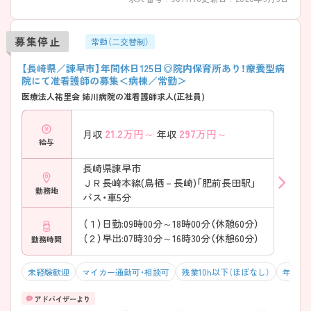
募集停止
常勤（二交替制）
【長崎県／諫早市】年間休日125日◎院内保育所あり！療養型病
院にて准看護師の募集＜病棟／常勤＞
医療法人祐里会 姉川病院の准看護師求人(正社員)
21.2
万円～
297
万円～
月収
年収
給与
長崎県諫早市
ＪＲ長崎本線(鳥栖－長崎)「肥前長田駅」
勤務地
バス・車5分
（１）日勤:09時00分～18時00分（休憩60分）
（２）早出:07時30分～16時30分（休憩60分）
勤務時間
未経験歓迎
マイカー通勤可・相談可
残業10h以下（ほぼなし）
年間休日