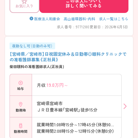
この求人について
詳しく聞いてみる
お気に入り
医療法人和康会 高山循環器科・内科 求人一覧はこちら
求人番号 : 9771280
更新日 : 2026年6月5日
夜勤なし可（日勤のみ可）
【宮崎県／宮崎市】日祝固定休み＆日勤帯◎眼科クリニックで
の准看護師募集《正社員》
柴田眼科の准看護師求人(正社員)
19.0
万円～
月収
給与
宮崎県宮崎市
ＪＲ日豊本線「宮崎駅」徒歩15分
勤務地
就業時間1:08時15分～17時45分（休憩90分）
就業時間2:08時15分～12時15分（休憩0分）
勤務時間