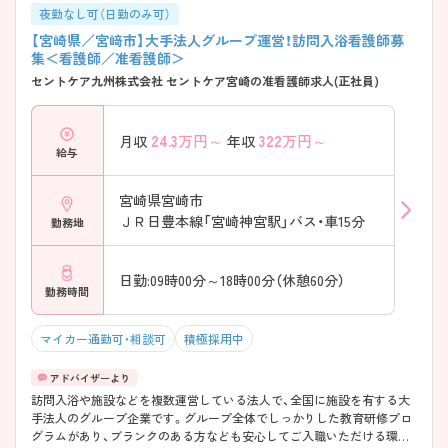
夜勤なし可（日勤のみ可）
【宮崎県／宮﨑市】大手法人グループ運営！訪問入浴看護師募
集＜看護師／准看護師＞
セントケア九州株式会社 セントケア宮崎の准看護師求人(正社員)
24.3
万円～
322
万円～
月収
年収
給与
宮崎県宮崎市
ＪＲ日豊本線「宮崎神宮駅」バス・車15分
勤務地
日勤:09時00分～18時00分（休憩60分）
勤務時間
マイカー通勤可・相談可
積極採用中
訪問入浴や施設などを複数運営している法人で、全国に施設を有する大
手法人のグループ企業です。グループ全体でしっかりした教育研修プロ
グラムがあり、ブランクのある方なども安心してご入職いただける環境