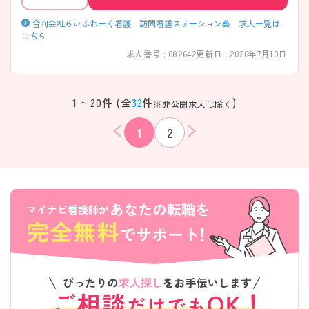
合同会社らいふわーく看護 訪問看護ステーション葵 求人一覧は
こちら
求人番号 : 682642
更新日 : 2026年7月10日
1 ~ 20件 (全
32
件
)
※非公開求人は除く
1
2
該当件数
条件を
検索する
クリア
件