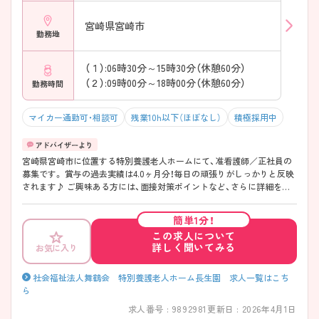
宮崎県宮崎市
勤務地
（１）:06時30分～15時30分（休憩60分）
（２）:09時00分～18時00分（休憩60分）
勤務時間
マイカー通勤可・相談可
残業10h以下（ほぼなし）
積極採用中
宮崎県宮崎市に位置する特別養護老人ホームにて、准看護師／正社員の
募集です。 賞与の過去実績は4.0ヶ月分！毎日の頑張りがしっかりと反映
されます♪ ご興味ある方には、面接対策ポイントなど、さらに詳細をお
話しいたしますのでお気軽にご相談ください！
簡単1分！
この求人について
詳しく聞いてみる
お気に入り
社会福祉法人舞鶴会 特別養護老人ホーム長生園 求人一覧はこち
ら
求人番号 : 9892981
更新日 : 2026年4月1日