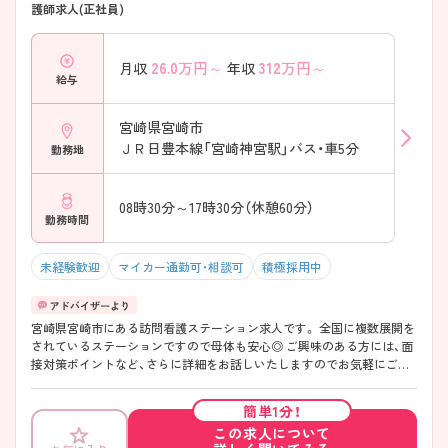
護師求人(正社員)
26.0
万円～
312
万円～
月収
年収
給与
宮崎県宮崎市
ＪＲ日豊本線「宮崎神宮駅」バス・車5分
勤務地
08時30分～17時30分（休憩60分）
勤務時間
未経験歓迎
マイカー通勤可・相談可
積極採用中
宮崎県宮崎市にある訪問看護ステーション求人です。 全国に複数展開を
されているステーションですので母体も安心◎ ご興味のある方には、面
接対策ポイントなど、さらに詳細をお話しいたしますのでお気軽にご相
談ください！
簡単1分！
この求人について