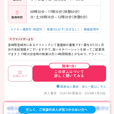
08時30分～17時30分（休憩60分）
火・土:08時30分～12時30分（休憩0分）
勤務時間
マイカー通勤可・相談可
残業10h以下（ほぼなし）
積極採用中
宮崎県宮崎市にあるクリニックにて看護師の募集です！ 賞与が3.10ヶ月
分の支給実績がございますので、高いモチベーションを保ってご就業頂
けます♪ 17時30分定時の残業は月に4時間程度と少なめで、プライベー
トの時間を大切にしていただけます◎ ご興味のある方には、面接対策ポ
イントなど、さらに詳細をお話しいたしますのでお気軽にご相談くださ
簡単1分！
い！
この求人について
詳しく聞いてみる
お気に入り
医療法人鳳会 求人一覧はこちら
求人番号 : 10251441
更新日 : 2026年3月24日