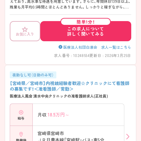
えており、高水準な待遇を用意しています。さらに、年間休日139日以上、
残業も月平均0.5時間とほとんどありません。しっかりと稼ぎながら、オ
フの時間も大切にできるため、仕事とプライベートのメリハリをつけて
働きたい方にぴったりです。 ＜医師や看護師が連携する安心の医療体制
簡単1分！
＞ 施術スタッフは全て女性看護師で構成されており、医師も常駐して肌
この求人について
管理を徹底しています。使用する医療脱毛器は、医師自身が自分の肌で
詳しく聞いてみる
お気に入り
試し、効果や痛みに納得したものだけを採用。万が一の肌トラブルにも
迅速に対応できる医療機関ならではの安心感があります。また、衛生管
理も徹底しており、清潔で安全な環境で業務に集中できます。
医療法人社団白凛会 求人一覧はこちら
求人番号 : 10248554
更新日 : 2026年3月25日
夜勤なし可（日勤のみ可）
【宮崎県／宮崎市】内視鏡経験者歓迎☆クリニックにて看護師
の募集です！＜准看護師／常勤＞
医療法人鳳会 清水中央クリニックの准看護師求人(正社員)
18.5
万円～
月収
給与
宮崎県宮崎市
ＪＲ日豊本線「宮崎駅」バス・車5分
勤務地