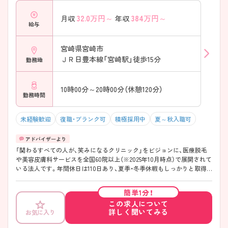
32.0
万円～
384
万円～
月収
年収
給与
宮崎県宮崎市
ＪＲ日豊本線「宮崎駅」徒歩15分
勤務地
10時00分～20時00分（休憩120分）
勤務時間
未経験歓迎
復職・ブランク可
積極採用中
夏～秋入職可
「関わるすべての人が、笑みになるクリニック」をビジョンに、医療脱毛
や美容皮膚科サービスを全国60院以上（※2025年10月時点）で展開されて
いる法人です。年間休日は110日あり、夏季・冬季休暇もしっかりと取得
できるため、プライベートの時間も大切にしながら働けます。在籍する
スタッフの8割以上が美容業界未経験からスタートしており、入職後は動
簡単1分！
画研修や先輩によるマンツーマンの指導など、約1～2ヶ月かけてじっく
この求人について
り学べる教育体制が整っています。産休・育休の取得・復帰実績も豊富
詳しく聞いてみる
お気に入り
で、ライフステージの変化に合わせて長く安心してキャリアを築きたい
方にもおすすめです。さらに、最大90％OFFの職員割引制度や社員旅行