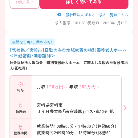
詳しく聞いてみる
お気に入り
一般社団法人ぽると 求人一覧はこちら
求人番号 : 9831533
更新日 : 2026年1月13日
夜勤なし可（日勤のみ可）
【宮崎県／宮崎市】日勤のみ◎地域密着の特別養護老人ホーム
＜日勤常勤・准看護師＞
社会福祉法人敬尚会 特別養護老人ホーム 江南よしみ園の准看護師求
人(正社員)
17.0
万円～
262
万円～
月収
年収
給与
宮崎県宮崎市
ＪＲ日豊本線「南宮崎駅」バス・車10分 他
勤務地
就業時間1:08時00分～17時00分（休憩60分）
就業時間2:09時00分～18時00分（休憩60分）
勤務時間