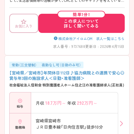
して、生活習慣病等の治験が多く、CRCとしてのキャリアを考えている方
には、非常に魅力的な求人です！ 治験業界やCRCの業務について興味が
ある方は、ぜひお気軽にご応募ください。
簡単1分！
この求人について
詳しく聞いてみる
お気に入り
株式会社アイロムOM 求人一覧はこちら
求人番号 : 9737688
更新日 : 2026年4月15日
常勤（三交替制）
夜勤なし可（日勤のみ可）
【宮崎県／宮崎市】年間休日112日♪協力病院との連携で安心◎
賞与年3回の施設求人＜日勤・准看護師＞
社会福祉法人信和会 特別養護老人ホーム住之江の准看護師求人(正社員)
18.7
万円～
292
万円～
月収
年収
給与
宮崎県宮崎市
ＪＲ日豊本線「日向住吉駅」徒歩10分
勤務地