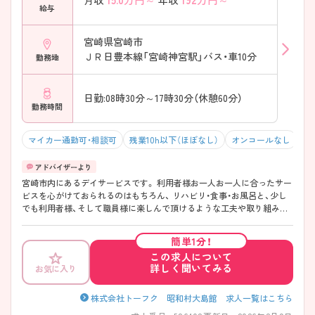
月収
年収
給与
宮崎県宮崎市
ＪＲ日豊本線「宮崎神宮駅」バス・車10分
勤務地
日勤:08時30分～17時30分（休憩60分）
勤務時間
マイカー通勤可・相談可
残業10h以下（ほぼなし）
オンコールなし
積
宮崎市内にあるデイサービスです。 利用者様お一人お一人に合ったサー
ビスを心がけておられるのはもちろん、 リハビリ・食事・お風呂と、少し
でも利用者様、そして職員様に楽しんで頂けるような工夫や取り組みを
多くされておられます。 完全週休2日制（日曜日固定＋もう1日）のため、
プライベートと両立しながら長く勤務頂けます。
簡単1分！
この求人について
詳しく聞いてみる
お気に入り
株式会社トーフク 昭和村大島館 求人一覧はこちら