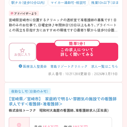
駅チカ（徒歩10分以内）
マイカー通勤可・相談可
残業10h以下（ほぼなし
宮崎県宮崎市に位置するクリニックの透析室で准看護師の募集です！ 日
勤のみのお仕事で、日曜定休♪年間休日120日以上もあり、プライベート
との両立を目指す方におすすめの環境です◎最寄り駅から徒歩10分圏内
のため通勤も楽々！マイカーでの通勤もOK！昇給や賞与制度があり、頑張
りが評価されてしっかりと還元されます。さらに各種手当もあるのは嬉
簡単1分！
しいポイントです◎ こちらの求人にご興味がございましたら面接のポ
この求人について
イントもお伝えしますので是非ご応募お待ちしております。
詳しく聞いてみる
お気に入り
医療法人聖美会 青島リゾートクリニック 求人一覧はこちら
求人番号 : 10211288
更新日 : 2026年3月19日
夜勤なし可（日勤のみ可）
【宮崎県／宮崎市】 家庭的で明るい雰囲気の施設での看護師
求人です＜看護師・准看護師＞
株式会社トーフク 昭和村大島館の看護師、准看護師求人(正社員)
15.0
万円～
192
万円～