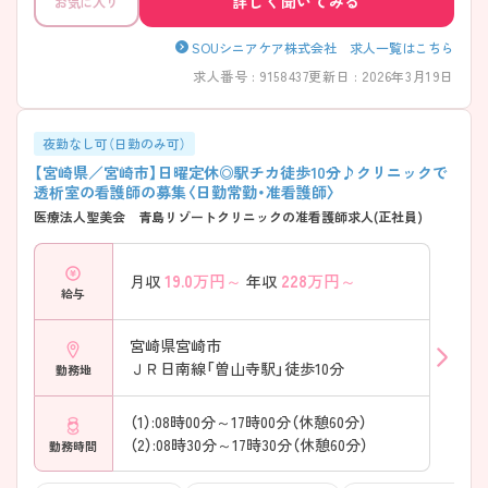
詳しく聞いてみる
お気に入り
SOUシニアケア株式会社 求人一覧はこちら
求人番号 : 9158437
更新日 : 2026年3月19日
夜勤なし可（日勤のみ可）
【宮崎県／宮崎市】日曜定休◎駅チカ徒歩10分♪クリニックで
透析室の看護師の募集〈日勤常勤・准看護師〉
医療法人聖美会 青島リゾートクリニックの准看護師求人(正社員)
19.0
万円～
228
万円～
月収
年収
給与
宮崎県宮崎市
ＪＲ日南線「曽山寺駅」徒歩10分
勤務地
（1）:08時00分～17時00分（休憩60分）
（2）:08時30分～17時30分（休憩60分）
勤務時間