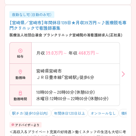
夜勤なし可（日勤のみ可）
【宮崎県／宮崎市】年間休日139日★月収39万円～♪医療脱毛専
門クリニックで看護師募集
医療法人社団白凛会 ブランクリニック宮崎院の准看護師求人(正社員)
39.0
万円～
468
万円～
月収
年収
給与
宮崎県宮崎市
ＪＲ日豊本線「宮崎駅」徒歩6分
勤務地
10時00分～20時00分（休憩60分）
水曜日:12時00分～22時00分（休憩60分）
勤務時間
駅チカ（徒歩10分以内）
年間休日120日以上
オンコールなし
積極採用
＜高収入＆プライベート充実の好待遇＞働くスタッフの生活も大切に考