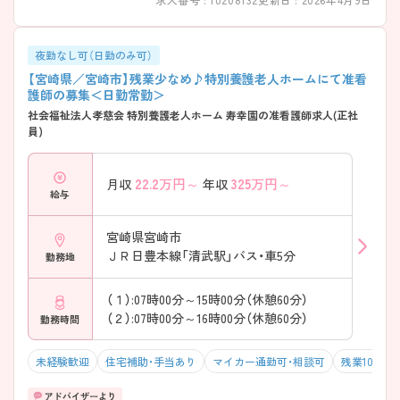
ある方は詳細等をお伝えしますので、お気軽にお問い合わせください。
夜勤なし可（日勤のみ可）
【宮崎県／宮崎市】残業少なめ♪特別養護老人ホームにて准看
護師の募集＜日勤常勤＞
社会福祉法人孝慈会 特別養護老人ホーム 寿幸園の准看護師求人(正社
員)
22.2
万円～
325
万円～
月収
年収
給与
宮崎県宮崎市
ＪＲ日豊本線「清武駅」バス・車5分
勤務地
（１）:07時00分～15時00分（休憩60分）
（２）:07時00分～16時00分（休憩60分）
勤務時間
未経験歓迎
住宅補助・手当あり
マイカー通勤可・相談可
残業10h以