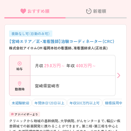
おすすめ順
新着順
フリーワード検索
夜勤なし可（日勤のみ可）
【宮崎エリア／正・准看護師】治験コーディネーター（CRC）
株式会社アイロムOM 福岡本社の看護師、准看護師求人(正社員)
29.0
万円～
400
万円～
月収
年収
給与
宮崎県宮崎市
勤務地
未経験歓迎
年間休日120日以上
年収500万円以上可
積極採用中
クリニックから地域の基幹病院、大学病院、がんセンターまで、幅広い疾
患領域での新薬開発に携わることができます。第二相・第三相を中心と