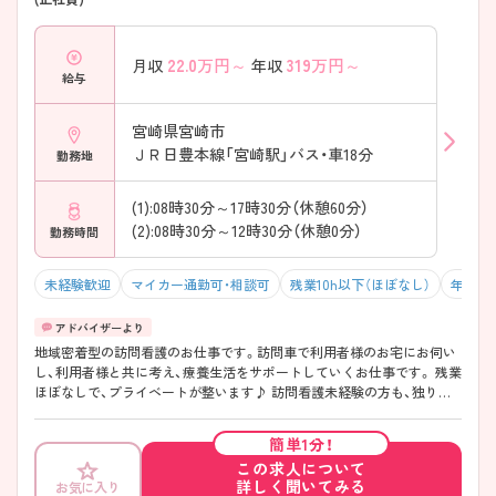
22.0
万円～
319
万円～
月収
年収
給与
宮崎県宮崎市
ＪＲ日豊本線「宮崎駅」バス・車18分
勤務地
(1):08時30分～17時30分（休憩60分）
(2):08時30分～12時30分（休憩0分）
勤務時間
未経験歓迎
マイカー通勤可・相談可
残業10h以下（ほぼなし）
年間休日
地域密着型の訪問看護のお仕事です。訪問車で利用者様のお宅にお伺い
し、利用者様と共に考え、療養生活をサポートしていくお仕事です。 残業
ほぼなしで、プライベートが整います♪ 訪問看護未経験の方も、独り立
ちするまでは丁寧にフォローしてくださいます。
簡単1分！
この求人について
詳しく聞いてみる
お気に入り