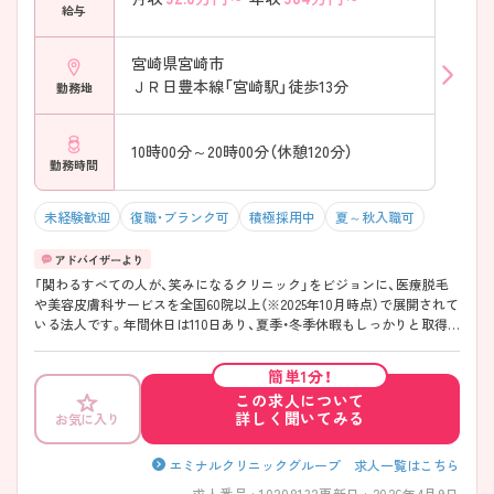
給与
宮崎県宮崎市
ＪＲ日豊本線「宮崎駅」徒歩13分
勤務地
10時00分～20時00分（休憩120分）
勤務時間
未経験歓迎
復職・ブランク可
積極採用中
夏～秋入職可
「関わるすべての人が、笑みになるクリニック」をビジョンに、医療脱毛
や美容皮膚科サービスを全国60院以上（※2025年10月時点）で展開されて
いる法人です。年間休日は110日あり、夏季・冬季休暇もしっかりと取得
できるため、プライベートの時間も大切にしながら働けます。在籍する
スタッフの8割以上が美容業界未経験からスタートしており、入職後は動
簡単1分！
画研修や先輩によるマンツーマンの指導など、約1～2ヶ月かけてじっく
この求人について
り学べる教育体制が整っています。産休・育休の取得・復帰実績も豊富
詳しく聞いてみる
お気に入り
で、ライフステージの変化に合わせて長く安心してキャリアを築きたい
方にもおすすめです。さらに、最大90％OFFの職員割引制度や社員旅行
といった嬉しい福利厚生も充実しています。美容に興味があり、資格を
エミナルクリニックグループ 求人一覧はこちら
活かして新しい分野で専門性を高めたい方に最適な環境です。ご興味の
求人番号 : 10208132
更新日 : 2026年4月9日