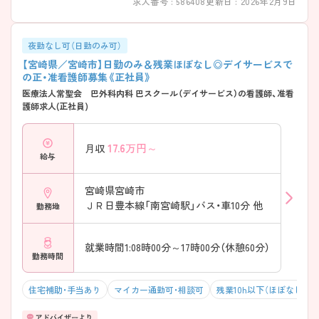
求人番号 : 586408
更新日 : 2026年2月9日
夜勤なし可（日勤のみ可）
【宮崎県／宮崎市】日勤のみ＆残業ほぼなし◎デイサービスで
の正・准看護師募集《正社員》
医療法人常聖会 巴外科内科 巴スクール（デイサービス）の看護師、准看
護師求人(正社員)
17.6
万円～
月収
給与
宮崎県宮崎市
ＪＲ日豊本線「南宮崎駅」バス・車10分 他
勤務地
就業時間1:08時00分～17時00分（休憩60分）
勤務時間
住宅補助・手当あり
マイカー通勤可・相談可
残業10h以下（ほぼなし）