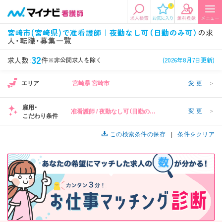
0
エリアから探す
希望の求人条件を選択
宮崎市(宮崎県)で准看護師｜夜勤なし可（日勤のみ可）
の求
人・転職・募集一覧
エリアから探す
駅・路線から探す
条件項目の選択に戻る
32
求人数 :
件
※非公開求人を除く
(2026年8月7日更新)
北陸・信越
関東
資格
勤務形態
1
1
エリア
宮崎県 宮崎市
変更
＞
看護師、准看護師など
常勤、夜勤なし可など
雇用・
変更
＞
准看護師 / 夜勤なし可（日勤のみ
東海
関西
こだわり条件
施設形態
担当業務
可）
病院、クリニック・診療所など
病棟、外来など
この検索条件の保存
条件をクリア
診察科目
こだわり条件
北海道・東北
中国・四国
美容外科、
未経験歓迎、
循環器内科など
土日祝休みなど
九州・沖縄
年収
雇用形態
年収500万円以上など
正社員、契約社員など