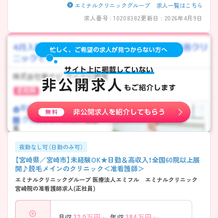
といった嬉しい福利厚生も充実しています。美容に興味があり、資格を
エミナルクリニックグループ 求人一覧はこちら
活かして新しい分野で専門性を高めたい方に最適な環境です。ご興味の
求人番号 : 10208382
更新日 : 2026年4月9日
ある方は詳細等をお伝えしますので、お気軽にお問い合わせください。
夜勤なし可（日勤のみ可）
【宮崎県／宮崎市】未経験OK★日勤＆高収入！全国60院以上展
開♪脱毛メインのクリニック＜准看護師＞
エミナルクリニックグループ 医療法人エミフル エミナルクリニック
宮崎院の准看護師求人(正社員)
32.0
万円～
384
万円～
月収
年収