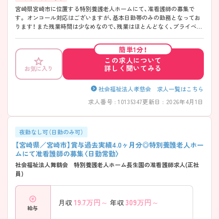
宮崎県宮崎市に位置する特別養護老人ホームにて、准看護師の募集で
す。 オンコール対応はございますが、基本日勤帯のみの勤務となってお
ります！ また残業時間は少なめなので、残業はほとんどなく、プライベー
トや家庭との両立もしやすい環境です◎ ご興味ある方には、面接対策ポ
イントなど、さらに詳細をお話しいたしますのでお気軽にご相談くださ
簡単1分！
い！
この求人について
詳しく聞いてみる
お気に入り
社会福祉法人孝慈会 求人一覧はこちら
求人番号 : 10135347
更新日 : 2026年4月1日
夜勤なし可（日勤のみ可）
【宮崎県／宮崎市】賞与過去実績4.0ヶ月分◎特別養護老人ホー
ムにて准看護師の募集〈日勤常勤〉
社会福祉法人舞鶴会 特別養護老人ホーム長生園の准看護師求人(正社
員)
19.7
万円～
309
万円～
月収
年収
給与