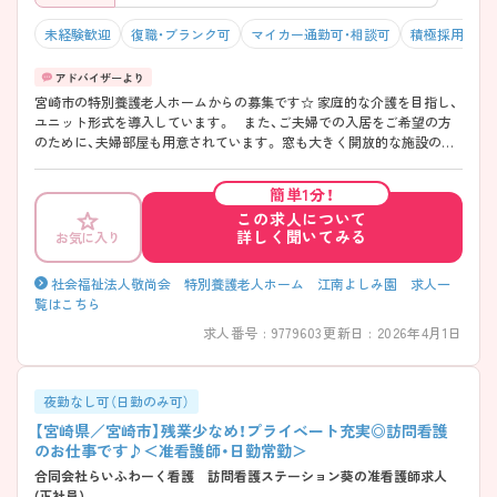
未経験歓迎
復職・ブランク可
マイカー通勤可・相談可
積極採用中
宮崎市の特別養護老人ホームからの募集です☆ 家庭的な介護を目指し、
ユニット形式を導入しています。 また、ご夫婦での入居をご希望の方
のために、夫婦部屋も用意されています。 窓も大きく開放的な施設の中
で、ご入居者様お一人お一人と関わる看護に関わってみませんか。 ご興
味のある方はマイナビ看護師までお問い合わせください。詳細な情報を
簡単1分！
ご案内させていただきます。
この求人について
詳しく聞いてみる
お気に入り
社会福祉法人敬尚会 特別養護老人ホーム 江南よしみ園 求人一
覧はこちら
求人番号 : 9779603
更新日 : 2026年4月1日
夜勤なし可（日勤のみ可）
【宮崎県／宮崎市】残業少なめ！プライベート充実◎訪問看護
のお仕事です♪＜准看護師・日勤常勤＞
合同会社らいふわーく看護 訪問看護ステーション葵の准看護師求人
(正社員)