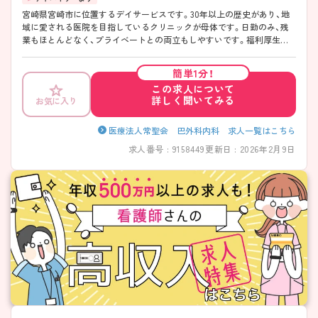
宮崎県宮崎市に位置するデイサービスです。30年以上の歴史があり、地
域に愛される医院を目指しているクリニックが母体です。日勤のみ、残
業もほとんどなく、プライベートとの両立もしやすいです。福利厚生も
整っており、長く安心してお勤めいただけます。ご興味ある方には、面接
対策ポイントなど、さらに詳細をお話しいたしますのでお気軽にご相談
簡単1分！
ください！
この求人について
詳しく聞いてみる
お気に入り
医療法人常聖会 巴外科内科 求人一覧はこちら
求人番号 : 9158449
更新日 : 2026年2月9日