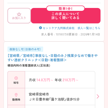
です！資格取得へのサポート体制も整っており、現場での経験を積みなが
らステップアップしていくことが可能です。 経験が浅くても活躍されて
簡単1分！
いる方が多くいらっしゃる環境ですので、少しでも気になる方はぜひお
この求人について
気軽にお問い合わせ下さいませ♪
詳しく聞いてみる
お気に入り
セントケア九州株式会社 求人一覧はこちら
求人番号 : 10180738
更新日 : 2026年1月14日
夜勤なし可（日勤のみ可）
【宮崎県／宮崎市】準夜なし・日勤のみ♪残業少なめで働きや
すい透析クリニック＜日勤・准看護師＞
横田内科の准看護師求人(正社員)
14.0
万円～
210
万円～
月収
年収
給与
宮崎県宮崎市
ＪＲ日豊本線「蓮ケ池駅」徒歩15分
勤務地