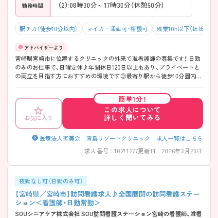
（2）:08時30分～17時30分（休憩60分）
勤務時間
駅チカ（徒歩10分以内）
マイカー通勤可・相談可
残業10h以下（ほぼなし
宮崎県宮崎市に位置するクリニックの外来で准看護師の募集です！ 日勤
のみのお仕事で、日曜定休♪年間休日120日以上もあり、プライベートと
の両立を目指す方におすすめの環境です◎最寄り駅から徒歩10分圏内の
ため通勤も楽々！マイカーでの通勤もOK！昇給や賞与制度があり、頑張り
が評価されてしっかりと還元されます。さらに各種手当もあるのは嬉し
簡単1分！
いポイントです◎ こちらの求人にご興味がございましたら面接のポイ
この求人について
ントもお伝えしますので是非ご応募お待ちしております。
詳しく聞いてみる
お気に入り
医療法人聖美会 青島リゾートクリニック 求人一覧はこちら
求人番号 : 10211277
更新日 : 2026年3月23日
夜勤なし可（日勤のみ可）
【宮崎県／宮崎市】訪問看護求人♪全国展開の訪問看護ステー
ション＜看護師・日勤常勤＞
SOUシニアケア株式会社 SOU訪問看護ステーション宮崎の看護師、准看