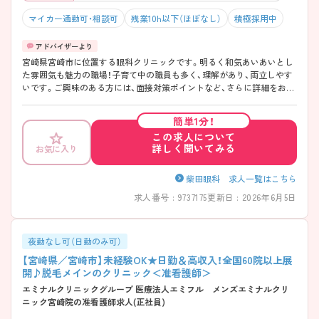
マイカー通勤可・相談可
残業10h以下（ほぼなし）
積極採用中
宮崎県宮崎市に位置する眼科クリニックです。明るく和気あいあいとし
た雰囲気も魅力の職場！子育て中の職員も多く、理解があり、両立しやす
いです。ご興味のある方には、面接対策ポイントなど、さらに詳細をお話
しいたしますのでお気軽にご相談ください！
簡単1分！
この求人について
詳しく聞いてみる
お気に入り
柴田眼科 求人一覧はこちら
求人番号 : 9737175
更新日 : 2026年6月5日
夜勤なし可（日勤のみ可）
【宮崎県／宮崎市】未経験OK★日勤＆高収入！全国60院以上展
開♪脱毛メインのクリニック＜准看護師＞
エミナルクリニックグループ 医療法人エミフル メンズエミナルクリ
ニック宮崎院の准看護師求人(正社員)