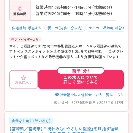
就業時間1:08時00分～17時00分（休憩60分）
就業時間2:10時00分～19時00分（休憩60分）
勤務時間
住宅補助・手当あり
駅チカ（徒歩10分以内）
マイカー通勤可・相談可
マイナビ看護師です！宮崎市の特別養護老人ホームから看護師の募集で
す♪ ≪オススメポイント≫ ①希望休を月2回まで取得可能 ②タブレ
ットや介護ロボットなど最新機器の導入により負担軽減図っています
③退職金制度が2つあります(県福祉協会、法人独自) ④永年勤続表彰・
お祝い金制度あり！賞与も年3回あります ご興味のある方は、マイナビ看
簡単1分！
護師までお気軽にお問い合わせください★詳細な情報をお伝えさせて頂
この求人について
きます！
詳しく聞いてみる
お気に入り
社会福祉法人信和会 求人一覧はこちら
求人番号 : 9767465
更新日 : 2026年6月17日
夜勤なし可（日勤のみ可）
【宮崎県／宮崎市】日祝休み◎「やさしい医療」を目指す循環