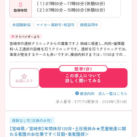
（１）:07時00分～17時00分（休憩60分）
（２）:07時00分～15時00分（休憩60分）
勤務時間
未経験歓迎
マイカー通勤可・相談可
積極採用中
宮崎市の透析クリニックからの募集です♪ 地域に根差し、内科・循環器
科・人工透折の診療を行うクリニックです。 透析を行うクリニックでは、
準夜が発生するケースも多いですが、横田内科さまでは～17:00までの勤
務で残業も少ないため、ワークライフバランスの両立を図りたい方にも
オススメです。 ご興味のある方はマイナビ看護師までお問い合わせくだ
簡単1分！
さい。詳細な情報をご案内させていただきます☆
この求人について
詳しく聞いてみる
お気に入り
横田内科 求人一覧はこちら
求人番号 : 9771714
更新日 : 2026年1月14日
夜勤なし可（日勤のみ可）
【宮崎県／宮崎市】年間休日120日・土日祝休み★児童発達に関
わる看護のお仕事です＜日勤・准看護師＞