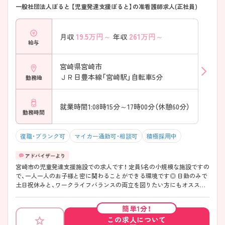
一般社団法人ぽると 【児童発達支援ぽると】の准看護師求人(正社員)
19.5
万円～
261
万円～
月収
年収
給与
宮崎県宮崎市
ＪＲ日豊本線「宮崎駅」自転車5分
勤務地
就業時間1:08時15分～17時00分（休憩60分）
勤務時間
復職・ブランク可
マイカー通勤可・相談可
積極採用中
宮崎市の児童発達支援施設での求人です！ 定員5名の小規模な施設ですの
で、一人一人のお子様と密に関わることができる環境です◎ 日勤のみで
土日祝休みと、ワークライフバランスの両立を図りたい方にもオススメ
です。 ご興味のある方はマイナビ看護師までお問い合わせください。詳
細な情報をご案内させていただきます♪
簡単1分！
この求人について