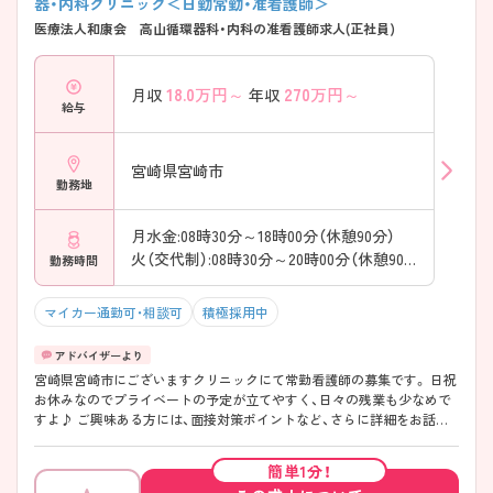
器・内科クリニック＜日勤常勤・准看護師＞
医療法人和康会 高山循環器科・内科の准看護師求人(正社員)
18.0
万円～
270
万円～
月収
年収
給与
宮崎県宮崎市
勤務地
月水金:08時30分～18時00分（休憩90分）
火（交代制）:08時30分～20時00分（休憩90分）
勤務時間
マイカー通勤可・相談可
積極採用中
宮崎県宮崎市にございますクリニックにて常勤看護師の募集です。 日祝
お休みなのでプライベートの予定が立てやすく、日々の残業も少なめで
すよ♪ ご興味ある方には、面接対策ポイントなど、さらに詳細をお話し
いたしますのでお気軽にご相談ください。
簡単1分！