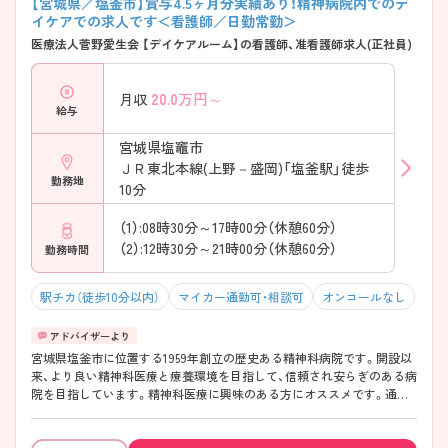
【宮城県／塩釜市】賞与4.5ヶ月分実績あり！精神病院内でのデ
イケアでの求人です＜看護師／日勤常勤＞
医療法人菅野愛生会 【デイケアルーム】の看護師、准看護師求人(正社員)
20.0
万円～
月収
給与
宮城県塩竈市
ＪＲ東北本線(上野－盛岡)「塩釜駅」徒歩
勤務地
10分
（1）:08時30分～17時00分（休憩60分）
（2）:12時30分～21時00分（休憩60分）
勤務時間
駅チカ（徒歩10分以内）
マイカー通勤可・相談可
オンコールなし
宮城県塩釜市に位置する1959年創立の歴史ある精神科病院です。開設以
来、より良い精神科医療と療養環境を目指して、信頼され安らぎのある病
院を目指しています。精神科医療に興味のある方にオススメです。通勤
の面では、マイカー通勤可、最寄り駅より徒歩圏内ですので通勤にとても
便利です。 ご興味ある方には、面接対策ポイントなど、さらに詳細をお話
しいたしますのでお気軽にご相談ください。