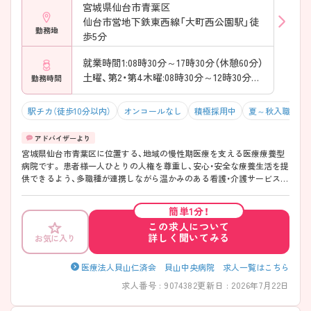
宮城県仙台市青葉区
仙台市営地下鉄東西線「大町西公園駅」徒
勤務地
歩5分
就業時間1:08時30分～17時30分（休憩60分）
土曜、第2・第4木曜:08時30分～12時30分（休憩0分）
勤務時間
駅チカ（徒歩10分以内）
オンコールなし
積極採用中
夏～秋入職可
宮城県仙台市青葉区に位置する、地域の慢性期医療を支える医療療養型
病院です。 患者様一人ひとりの人権を尊重し、安心・安全な療養生活を提
供できるよう、多職種が連携しながら温かみのある看護・介護サービスの
実践に取り組んでいます。 20代から60代まで幅広い世代の職員が活躍し
ており、チームワークを大切にした働きやすい環境が魅力です。 社会保
簡単1分！
険完備など福利厚生も整っており、地域医療に貢献しながら長くご活躍
この求人について
いただけます！ 詳細等お気軽にアドバイザーにお問い合わせください♪
詳しく聞いてみる
お気に入り
医療法人貝山仁済会 貝山中央病院 求人一覧はこちら
求人番号 : 9074382
更新日 : 2026年7月22日