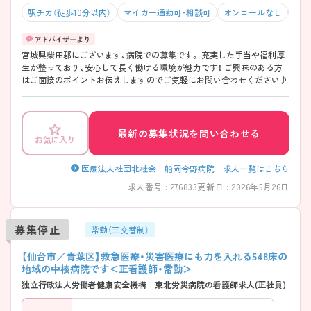
駅チカ（徒歩10分以内）
マイカー通勤可・相談可
オンコールなし
夏～
宮城県柴田郡にございます、病院での募集です。 充実した手当や福利厚
生が整っており、安心して長く働ける環境が魅力です！ ご興味のある方
はご面接のポイントお伝えしますのでご気軽にお問い合わせください♪
最新の募集状況を問い合わせる
お気に入り
医療法人社団北杜会 船岡今野病院 求人一覧はこちら
求人番号 : 276833
更新日 : 2026年5月26日
募集停止
常勤（三交替制）
【仙台市／青葉区】救急医療・災害医療にも力を入れる548床の
地域の中核病院です＜正看護師・常勤＞
独立行政法人労働者健康安全機構 東北労災病院の看護師求人(正社員)