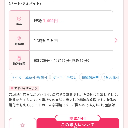
(パート・アルバイト)
1,400
円～
時給
給与
宮城県白石市
勤務地
08時30分～17時30分（休憩60分）
勤務時間
マイカー通勤可・相談可
オンコールなし
積極採用中
1月入職可
4
宮城県白石市にございます、病院での募集です。 丘陵地に位置しており、
景観がとてもよく、四季折々の自然に恵まれた精神科病院です。有休の
消化率も良く、アットホームな環境です！ ご興味のある方には、面接対策
ポイントなど、さらに詳細をご案内しますのでお気軽にご相談ください
♪
簡単1分！
この求人について