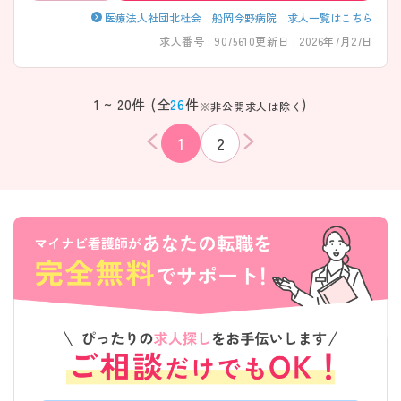
医療法人社団北杜会 船岡今野病院 求人一覧はこちら
求人番号 : 9075610
更新日 : 2026年7月27日
1 ~ 20件 (全
26
件
)
※非公開求人は除く
1
2
該当件数
条件を
検索する
クリア
件