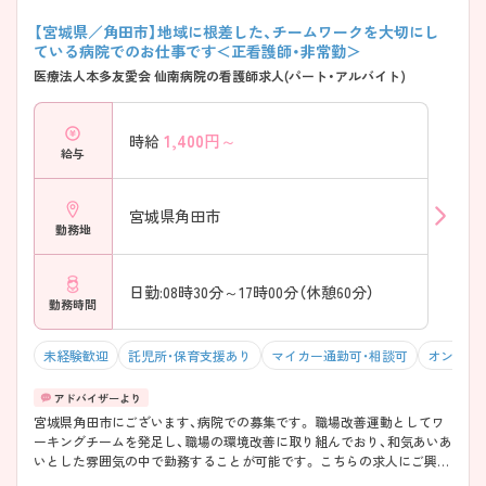
【宮城県／角田市】地域に根差した、チームワークを大切にし
ている病院でのお仕事です＜正看護師・非常勤＞
医療法人本多友愛会 仙南病院の看護師求人(パート・アルバイト)
1,400
円～
時給
給与
宮城県角田市
勤務地
日勤:08時30分～17時00分（休憩60分）
勤務時間
未経験歓迎
託児所・保育支援あり
マイカー通勤可・相談可
オンコー
宮城県角田市にございます、病院での募集です。 職場改善運動としてワ
ーキングチームを発足し、職場の環境改善に取り組んでおり、和気あいあ
いとした雰囲気の中で勤務することが可能です。 こちらの求人にご興味
がございましたら、面接のポイントもお伝えしますので是非ご応募お待