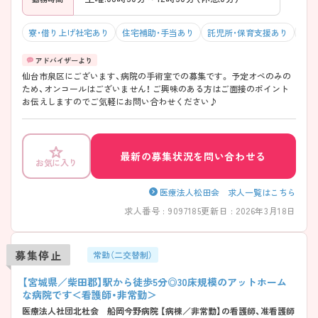
寮・借り上げ社宅あり
住宅補助・手当あり
託児所・保育支援あり
マイ
仙台市泉区にございます、病院の手術室での募集です。 予定オペのみの
ため、オンコールはございません！ ご興味のある方はご面接のポイント
お伝えしますのでご気軽にお問い合わせください♪
最新の募集状況を問い合わせる
お気に入り
医療法人松田会 求人一覧はこちら
求人番号 : 9097185
更新日 : 2026年3月18日
募集停止
常勤（二交替制）
【宮城県／柴田郡】駅から徒歩5分◎30床規模のアットホーム
な病院です＜看護師・非常勤＞
医療法人社団北杜会 船岡今野病院 【病棟／非常勤】の看護師、准看護師