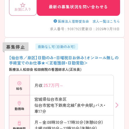
最新の募集状況を問い合わせる
お気に入り
医療法人菅野愛生会 求人一覧はこちら
求人番号 : 9087923
更新日 : 2026年3月18日
募集停止
夜勤なし可（日勤のみ可）
【仙台市／泉区】日勤のみ・日曜祝日お休み！オンコール無しの
手術室でのお仕事★＜正看護師・日勤常勤＞
医療法人松田会 松田病院の看護師求人(正社員)
25.7
万円～
月収
給与
宮城県仙台市泉区
仙台市営地下鉄南北線「泉中央駅」バス・
勤務地
車17分
月～金:08時30分～17時30分（休憩60分）
土曜:08時30分～12時30分（休憩0分）
勤務時間