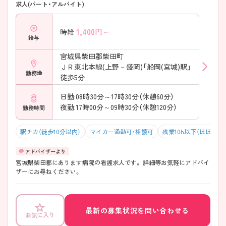
求人(パート・アルバイト)
1,400
円～
時給
給与
宮城県柴田郡柴田町
ＪＲ東北本線(上野－盛岡)「船岡(宮城)駅」
勤務地
徒歩5分
日勤:08時30分～17時30分（休憩60分）
夜勤:17時00分～09時30分（休憩120分）
勤務時間
駅チカ（徒歩10分以内）
マイカー通勤可・相談可
残業10h以下（ほぼなし
宮城県柴田郡にあります病院の看護求人です。 詳細等お気軽にアドバイ
ザーにお尋ねください。
最新の募集状況を問い合わせる
お気に入り