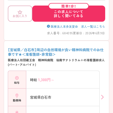
ちしております♪
簡単1分！
この求人について
詳しく聞いてみる
お気に入り
医療法人本多友愛会 求人一覧はこちら
求人番号 : 684095
更新日 : 2026年6月9日
【宮城県／白石市】周辺の自然環境が良い精神科病院でのお仕
事です★＜准看護師・非常勤＞
医療法人社団蔵王会 精神科病院 仙南サナトリウム＋の准看護師求人
(パート・アルバイト)
1,300
円～
時給
給与
宮城県白石市
勤務地