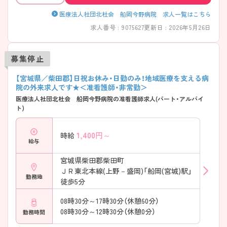
医療法人社団北杜会 船岡今野病院 求人一覧はこちら
求人番号 : 9075627
更新日 : 2026年5月26日
募集停止
【宮城県／柴田郡】日祝お休み・日勤のみ！地域医療を支える病
院の外来求人です★＜准看護師・非常勤＞
医療法人社団北杜会 船岡今野病院の准看護師求人(パート・アルバイ
ト)
1,400
円～
時給
給与
宮城県柴田郡柴田町
ＪＲ東北本線(上野－盛岡)「船岡(宮城)駅」
勤務地
徒歩5分
08時30分～17時30分（休憩60分）
08時30分～12時30分（休憩0分）
勤務時間