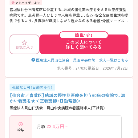
宮城県仙台市青葉区に位置する、地域の慢性期医療を支える医療療養型
病院です。 患者様一人ひとりの人権を尊重し、安心・安全な療養生活を提
供できるよう、多職種が連携しながら温かみのある看護・介護サービスの
実践に取り組んでいます。 20代から60代まで幅広い世代の職員が活躍し
ており、チームワークを大切にした働きやすい環境が魅力です。 社会保
簡単1分！
険完備など福利厚生も整っており、地域医療に貢献しながら長くご活躍
この求人について
いただけます！ 詳細等お気軽にアドバイザーにお問い合わせください♪
詳しく聞いてみる
お気に入り
医療法人貝山仁済会 貝山中央病院 求人一覧はこちら
求人番号 : 277030
更新日 : 2026年7月22日
夜勤なし可（日勤のみ可）
【仙台市／青葉区】地域の慢性期医療を担う60床の病院で、温
かい看護を★＜正看護師・日勤常勤＞
医療法人貝山仁済会 貝山中央病院の看護師求人(正社員)
22.4
万円～
月収
給与