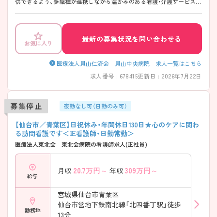
供できるよう、多職種が連携しながら温かみのある看護・介護サービスの
実践に取り組んでいます。 20代から60代まで幅広い世代の職員が活躍し
ており、チームワークを大切にした働きやすい環境が魅力です。 社会保
険完備など福利厚生も整っており、地域医療に貢献しながら長くご活躍
いただけます！ 詳細等お気軽にアドバイザーにお問い合わせください♪
最新の募集状況を問い合わせる
お気に入り
医療法人貝山仁済会 貝山中央病院 求人一覧はこちら
求人番号 : 678415
更新日 : 2026年7月22日
募集停止
夜勤なし可（日勤のみ可）
【仙台市／青葉区】日祝休み・年間休日130日★心のケアに関わ
る訪問看護です＜正看護師・日勤常勤＞
医療法人東北会 東北会病院の看護師求人(正社員)
20.7
万円～
309
万円～
月収
年収
給与
宮城県仙台市青葉区
仙台市営地下鉄南北線「北四番丁駅」徒歩
勤務地
13分