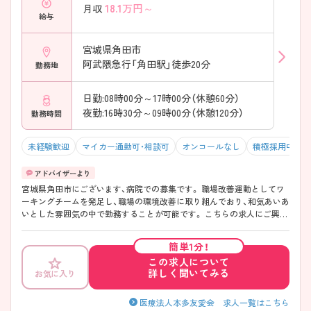
18.1
万円～
月収
給与
宮城県角田市
阿武隈急行「角田駅」徒歩20分
勤務地
日勤:08時00分～17時00分（休憩60分）
夜勤:16時30分～09時00分（休憩120分）
勤務時間
未経験歓迎
マイカー通勤可・相談可
オンコールなし
積極採用中
宮城県角田市にございます、病院での募集です。 職場改善運動としてワ
ーキングチームを発足し、職場の環境改善に取り組んでおり、和気あいあ
いとした雰囲気の中で勤務することが可能です。 こちらの求人にご興味
がございましたら、面接のポイントもお伝えしますので是非ご応募お待
ちしております♪
簡単1分！
この求人について
詳しく聞いてみる
お気に入り
医療法人本多友愛会 求人一覧はこちら