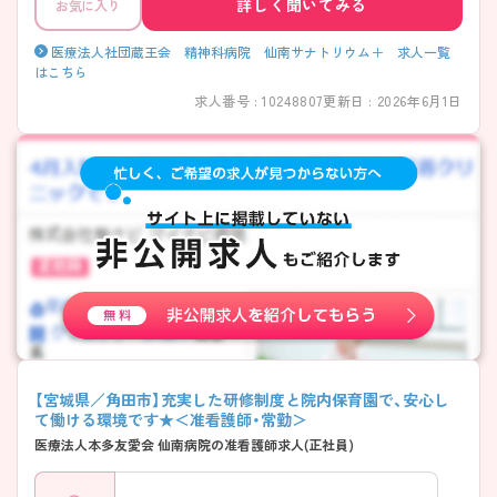
詳しく聞いてみる
お気に入り
医療法人社団蔵王会 精神科病院 仙南サナトリウム＋ 求人一覧
はこちら
求人番号 : 10248807
更新日 : 2026年6月1日
【宮城県／角田市】充実した研修制度と院内保育園で、安心し
て働ける環境です★＜准看護師・常勤＞
医療法人本多友愛会 仙南病院の准看護師求人(正社員)