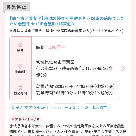
募集停止
【仙台市／青葉区】地域の慢性期医療を担う60床の病院で、温
かい看護を★＜正看護師・非常勤＞
医療法人貝山仁済会 貝山中央病院の看護師求人(パート・アルバイト)
1,300
円～
時給
給与
宮城県仙台市青葉区
仙台市営地下鉄東西線「大町西公園駅」徒
勤務地
歩5分
就業時間1:08時30分～17時30分（休憩60分）
就業時間2:08時30分～12時30分（休憩0分）
勤務時間
駅チカ（徒歩10分以内）
オンコールなし
夏～秋入職可
宮城県仙台市青葉区に位置する、地域の慢性期医療を支える医療療養型
病院です。 患者様一人ひとりの人権を尊重し、安心・安全な療養生活を提