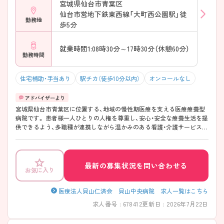
宮城県仙台市青葉区
仙台市営地下鉄東西線「大町西公園駅」徒
勤務地
歩5分
就業時間1:08時30分～17時30分（休憩60分）
勤務時間
住宅補助・手当あり
駅チカ（徒歩10分以内）
オンコールなし
宮城県仙台市青葉区に位置する、地域の慢性期医療を支える医療療養型
病院です。 患者様一人ひとりの人権を尊重し、安心・安全な療養生活を提
供できるよう、多職種が連携しながら温かみのある看護・介護サービスの
実践に取り組んでいます。 20代から60代まで幅広い世代の職員が活躍し
ており、チームワークを大切にした働きやすい環境が魅力です。 社会保
険完備など福利厚生も整っており、地域医療に貢献しながら長くご活躍
いただけます！ 詳細等お気軽にアドバイザーにお問い合わせください♪
最新の募集状況を問い合わせる
お気に入り
医療法人貝山仁済会 貝山中央病院 求人一覧はこちら
求人番号 : 678412
更新日 : 2026年7月22日