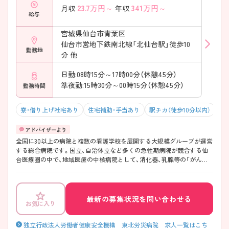
23.7
万円～
341
万円～
月収
年収
給与
宮城県仙台市青葉区
仙台市営地下鉄南北線「北仙台駅」徒歩10
勤務地
分 他
日勤:08時15分～17時00分（休憩45分）
準夜勤:15時30分～00時15分（休憩45分）
勤務時間
寮・借り上げ社宅あり
住宅補助・手当あり
駅チカ（徒歩10分以内）
残
全国に30以上の病院と複数の看護学校を展開する大規模グループが運営
する総合病院です。国立、自治体立など多くの急性期病院が競合する仙
台医療圏の中で、地域医療の中核病院として、消化器、乳腺等の「がん疾
患」に対する専門医療や内視鏡下手術、また、整形外科の人工関節置換
術、耳鼻咽喉科の人工内耳埋込術等の特色ある専門医療の提供を行い県
内外から高い評価を得ています。 詳細等お気軽にアドバイザーにお尋ね
ください♪
最新の募集状況を問い合わせる
お気に入り
独立行政法人労働者健康安全機構 東北労災病院 求人一覧はこち