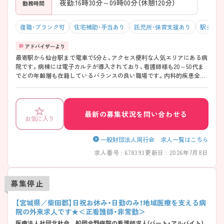
夜勤:16時30分～09時00分（休憩120分）
勤務時間
復職・ブランク可
住宅補助・手当あり
託児所・保育支援あり
駅チカ（
最寄駅から仙台駅まで電車で5分と、アクセス便利な人気エリアにある病
院です。病棟には電子カルテが導入されており、看護師様も20～50代ま
でどの年齢層も在籍しているバランスの良い職場です。内科的疾患全般
を対応される他、リハビリにも力を入れており在宅復帰率は80%以上と
高い水準を保っております。
最新の募集状況を問い合わせる
お気に入り
一般財団法人周行会 求人一覧はこちら
求人番号 : 678393
更新日 : 2026年7月8日
募集停止
【宮城県／柴田郡】日祝お休み・日勤のみ！地域医療を支える病
院の外来求人です★＜正看護師・非常勤＞
医療法人社団北杜会 船岡今野病院の看護師求人(パート・アルバイト)