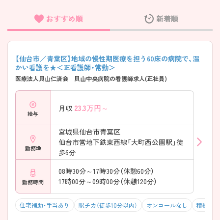
おすすめ順
新着順
フリーワード検索
【仙台市／青葉区】地域の慢性期医療を担う60床の病院で、温
かい看護を★＜正看護師・常勤＞
医療法人貝山仁済会 貝山中央病院の看護師求人(正社員)
23.3
万円～
月収
給与
宮城県仙台市青葉区
仙台市営地下鉄東西線「大町西公園駅」徒
勤務地
歩6分
08時30分～17時30分（休憩60分）
17時00分～09時00分（休憩120分）
勤務時間
住宅補助・手当あり
駅チカ（徒歩10分以内）
オンコールなし
積極採用