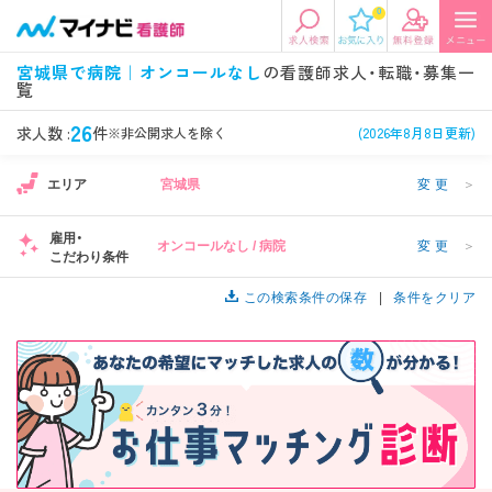
0
エリアから探す
希望の求人条件を選択
宮城県で病院｜オンコールなし
の看護師求人・転職・募集一
覧
エリアから探す
駅・路線から探す
条件項目の選択に戻る
26
求人数 :
件
※非公開求人を除く
(2026年8月8日更新)
北陸・信越
関東
資格
勤務形態
エリア
宮城県
変更
＞
看護師、准看護師など
常勤、夜勤なし可など
雇用・
オンコールなし / 病院
変更
＞
東海
関西
こだわり条件
施設形態
担当業務
1
病院、クリニック・診療所など
病棟、外来など
この検索条件の保存
条件をクリア
診察科目
こだわり条件
北海道・東北
中国・四国
1
美容外科、
未経験歓迎、
循環器内科など
土日祝休みなど
九州・沖縄
年収
雇用形態
年収500万円以上など
正社員、契約社員など