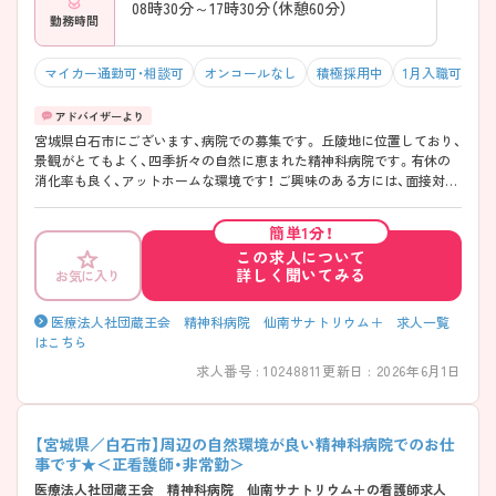
08時30分～17時30分（休憩60分）
勤務時間
マイカー通勤可・相談可
オンコールなし
積極採用中
1月入職可
4
宮城県白石市にございます、病院での募集です。 丘陵地に位置しており、
景観がとてもよく、四季折々の自然に恵まれた精神科病院です。有休の
消化率も良く、アットホームな環境です！ ご興味のある方には、面接対策
ポイントなど、さらに詳細をご案内しますのでお気軽にご相談ください
♪
簡単1分！
この求人について
詳しく聞いてみる
お気に入り
医療法人社団蔵王会 精神科病院 仙南サナトリウム＋ 求人一覧
はこちら
求人番号 : 10248811
更新日 : 2026年6月1日
【宮城県／白石市】周辺の自然環境が良い精神科病院でのお仕
事です★＜正看護師・非常勤＞
医療法人社団蔵王会 精神科病院 仙南サナトリウム＋の看護師求人