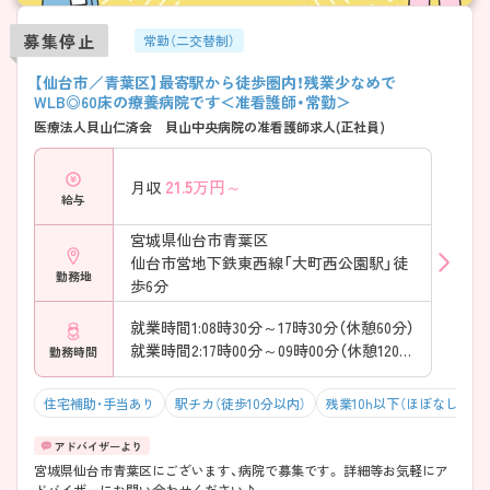
募集停止
常勤（二交替制）
【仙台市／青葉区】最寄駅から徒歩圏内！残業少なめで
WLB◎60床の療養病院です＜准看護師・常勤＞
医療法人貝山仁済会 貝山中央病院の准看護師求人(正社員)
21.5
万円～
月収
給与
宮城県仙台市青葉区
仙台市営地下鉄東西線「大町西公園駅」徒
勤務地
歩6分
就業時間1:08時30分～17時30分（休憩60分）
就業時間2:17時00分～09時00分（休憩120分）
勤務時間
住宅補助・手当あり
駅チカ（徒歩10分以内）
残業10h以下（ほぼなし）
宮城県仙台市青葉区にございます、病院で募集です。 詳細等お気軽にア
ドバイザーにお問い合わせください♪