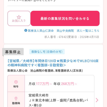
最新の募集状況を問い合わせる
お気に入り
医療法人貝山仁済会 貝山中央病院 求人一覧はこちら
求人番号 : 678422
更新日 : 2026年4月15日
募集停止
夜勤なし可（日勤のみ可）
【宮城県／大崎市】年間休日120日★残業少なめでWLB◎100床
の精神科病院です＜看護師・日勤常勤＞
医療法人朋心会 旭山病院の看護師、准看護師求人(正社員)
17.7
万円～
268
万円～
月収
年収
給与
宮城県大崎市
ＪＲ東北本線(上野－盛岡)「鹿島台駅」バ
勤務地
ス・車5分