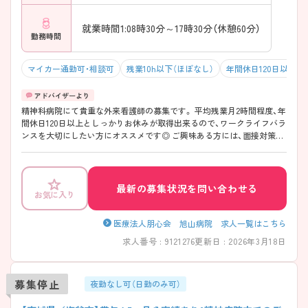
就業時間1:08時30分～17時30分（休憩60分）
勤務時間
マイカー通勤可・相談可
残業10h以下（ほぼなし）
年間休日120日以上
精神科病院にて貴重な外来看護師の募集です。 平均残業月2時間程度、年
間休日120日以上としっかりお休みが取得出来るので、ワークライフバラ
ンスを大切にしたい方にオススメです◎ ご興味ある方には、面接対策ポ
イントなど、さらに詳細をお話しいたしますのでお気軽にご相談くださ
い。
最新の募集状況を問い合わせる
お気に入り
医療法人朋心会 旭山病院 求人一覧はこちら
求人番号 : 9121276
更新日 : 2026年3月18日
募集停止
夜勤なし可（日勤のみ可）