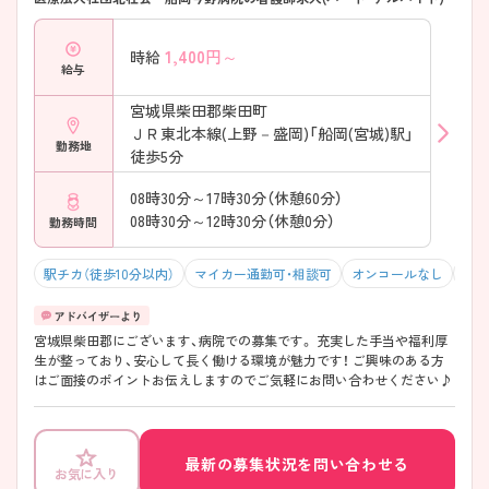
1,400
円～
時給
給与
宮城県柴田郡柴田町
ＪＲ東北本線(上野－盛岡)「船岡(宮城)駅」
勤務地
徒歩5分
08時30分～17時30分（休憩60分）
08時30分～12時30分（休憩0分）
勤務時間
駅チカ（徒歩10分以内）
マイカー通勤可・相談可
オンコールなし
夏～
宮城県柴田郡にございます、病院での募集です。 充実した手当や福利厚
生が整っており、安心して長く働ける環境が魅力です！ ご興味のある方
はご面接のポイントお伝えしますのでご気軽にお問い合わせください♪
最新の募集状況を問い合わせる
お気に入り