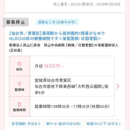
求人番号 : 684234
更新日 : 2026年5月26日
募集停止
夜勤なし可（日勤のみ可）
【仙台市／青葉区】最寄駅から徒歩圏内！残業少なめで
WLB◎60床の療養病院です＜准看護師・日勤常勤＞
医療法人貝山仁済会 貝山中央病院 【病棟／日勤常勤】の准看護師求人
(正社員)
18.5
万円～
月収
給与
宮城県仙台市青葉区
仙台市営地下鉄東西線「大町西公園駅」徒
勤務地
歩6分
就業時間1:08時30分～17時30分（休憩60分）
勤務時間
住宅補助・手当あり
駅チカ（徒歩10分以内）
残業10h以下（ほぼなし）