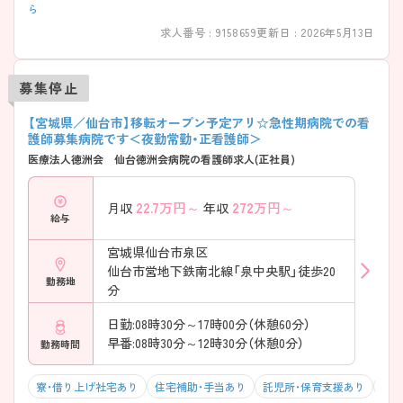
ら
求人番号 : 9158659
更新日 : 2026年5月13日
募集停止
【宮城県／仙台市】移転オープン予定アリ☆急性期病院での看
護師募集病院です＜夜勤常勤・正看護師＞
医療法人徳洲会 仙台徳洲会病院の看護師求人(正社員)
22.7
万円～
272
万円～
月収
年収
給与
宮城県仙台市泉区
仙台市営地下鉄南北線「泉中央駅」徒歩20
勤務地
分
日勤:08時30分～17時00分（休憩60分）
早番:08時30分～12時30分（休憩0分）
勤務時間
寮・借り上げ社宅あり
住宅補助・手当あり
託児所・保育支援あり
マイ