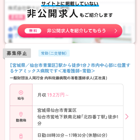
募集停止
常勤（二交替制）
【宮城県／仙台市青葉区】駅から徒歩1分♪市内中心部に位置す
るケアミックス病院です＜准看護師・常勤＞
一般財団法人周行会 内科佐藤病院の准看護師求人(正社員)
19.2
万円～
月収
給与
宮城県仙台市青葉区
仙台市営地下鉄南北線「北四番丁駅」徒歩1
勤務地
分
日勤:08時30分～17時30分（休憩60分）