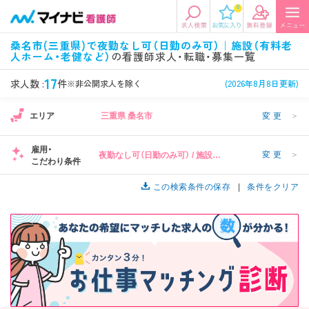
0
エリアから探す
希望の求人条件を選択
桑名市(三重県)で夜勤なし可（日勤のみ可）｜施設（有料老
人ホーム・老健など）
の看護師求人・転職・募集一覧
エリアから探す
駅・路線から探す
条件項目の選択に戻る
17
求人数 :
件
※非公開求人を除く
(2026年8月8日更新)
北陸・信越
関東
資格
勤務形態
エリア
三重県 桑名市
変更
＞
看護師、准看護師など
常勤、夜勤なし可など
雇用・
変更
＞
夜勤なし可（日勤のみ可） / 施設
東海
関西
こだわり条件
施設形態
担当業務
（有料老人ホーム・老健など）
病院、クリニック・診療所など
病棟、外来など
この検索条件の保存
条件をクリア
診察科目
こだわり条件
北海道・東北
中国・四国
美容外科、
未経験歓迎、
循環器内科など
土日祝休みなど
九州・沖縄
年収
雇用形態
年収500万円以上など
正社員、契約社員など