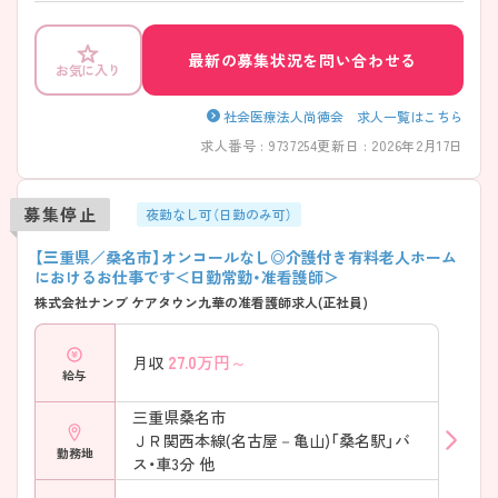
ます。 ご興味をお持ちの方には詳細の情報や面接のポイントをお伝えし
ますのでお気軽にお問い合わせくださいませ。
最新の募集状況を問い合わせる
お気に入り
社会医療法人尚徳会 求人一覧はこちら
求人番号 : 9737254
更新日 : 2026年2月17日
募集停止
夜勤なし可（日勤のみ可）
【三重県／桑名市】オンコールなし◎介護付き有料老人ホーム
におけるお仕事です＜日勤常勤・准看護師＞
株式会社ナンブ ケアタウン九華の准看護師求人(正社員)
27.0
万円～
月収
給与
三重県桑名市
ＪＲ関西本線(名古屋－亀山)「桑名駅」バ
勤務地
ス・車3分 他