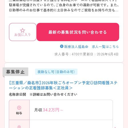
駐車場が完備されているので、ご自身のお車での通勤が可能です。 また、
日勤帯のみのお仕事で基本的に土日休みなのでご家庭をお持ちの方も働
きやすい環境です。 ご興味をお持ちの方には詳細の情報や面接のポイン
トをお伝えしますのでお気軽にお問い合わせくださいませ。
最新の募集状況を問い合わせる
お気に入り
医療法人福島会 求人一覧はこちら
求人番号 : 470011
更新日 : 2026年6月4日
募集停止
夜勤なし可（日勤のみ可）
【三重県／桑名市】2026年秋ごろオープン予定◎訪問看護ステ
ーションの正看護師募集＜正社員＞
名称非公開 ※詳細はお問い合わせください
34.2
万円～
月収
給与