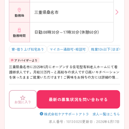
三重県桑名市
勤務地
日勤:08時30分～17時30分（休憩60分）
勤務時間
寮・借り上げ社宅あり
マイカー通勤可・相談可
残業10h以下（ほぼなし）
三重県桑名市に2025年5月にオープンする住宅型有料老人ホームにて看
護師求人です。 月給33万円～と高給与の求人です◎高いモチベーション
を保ったままご就業いただけます！ ご興味をお持ちの方には詳細の情報
や面接のポイントをお伝えしますのでお気軽にお問い合わせくださいま
せ。
最新の募集状況を問い合わせる
お気に入り
株式会社ケアサポートアトラ 求人一覧はこちら
求人番号 : 10130020
更新日 : 2026年6月17日