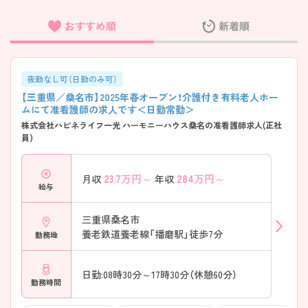
おすすめ順
新着順
フリーワード検索
夜勤なし可（日勤のみ可）
【三重県／桑名市】2025年春オープン！介護付き有料老人ホー
ムにて准看護師の求人です＜日勤常勤＞
株式会社ハピネライフ一光 ハーモニーハウス桑名の准看護師求人(正社
員)
23.7
万円～
284
万円～
月収
年収
給与
三重県桑名市
養老鉄道養老線「播磨駅」徒歩7分
勤務地
日勤:08時30分～17時30分（休憩60分）
勤務時間