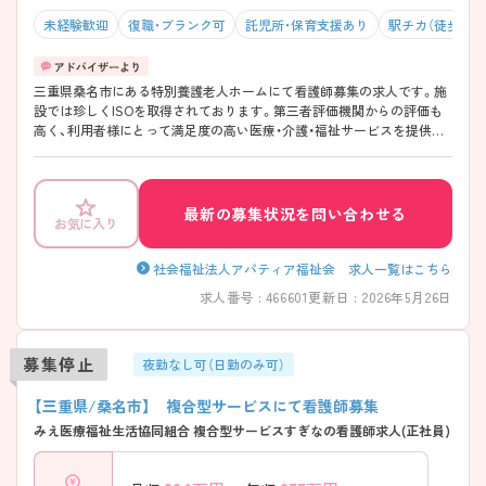
未経験歓迎
復職・ブランク可
託児所・保育支援あり
駅チカ（徒歩10分
三重県桑名市にある特別養護老人ホームにて看護師募集の求人です。施
設では珍しくISOを取得されております。第三者評価機関からの評価も
高く、利用者様にとって満足度の高い医療・介護・福祉サービスを提供し
ています。 オンコールなし、夜勤なしの完全日勤常勤ですので、プライベ
ートを充実させたい方におすすめです。 離職率が2.7％と大変低いです！
また働いているスタッフ同士の仲が良いため、長くご就業いただけます
ね。 ご興味をお持ちの方には詳細の情報や面接のポイントをお伝えしま
最新の募集状況を問い合わせる
お気に入り
すのでお気軽にお問い合わせくださいませ。
社会福祉法人アパティア福祉会 求人一覧はこちら
求人番号 : 466601
更新日 : 2026年5月26日
募集停止
夜勤なし可（日勤のみ可）
【三重県/桑名市】 複合型サービスにて看護師募集
みえ医療福祉生活協同組合 複合型サービスすぎなの看護師求人(正社員)