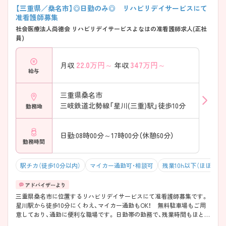
【三重県／桑名市】◎日勤のみ◎ リハビリデイサービスにて
准看護師募集
社会医療法人尚徳会 リハビリデイサービスよなはの准看護師求人(正社
員)
22.0
万円～
347
万円～
月収
年収
給与
三重県桑名市
三岐鉄道北勢線「星川(三重)駅」徒歩10分
勤務地
日勤:08時00分～17時00分（休憩60分）
勤務時間
駅チカ（徒歩10分以内）
マイカー通勤可・相談可
残業10h以下（ほぼなし
三重県桑名市に位置するリハビリデイサービスにて准看護師募集です。
星川駅から徒歩10分にくわえ、マイカー通勤もOK！ 無料駐車場もご用
意しており、通勤に便利な職場です。 日勤帯の勤務で、残業時間もほとん
どありませんのでプライベートと仕事の両立が可能な環境となっており