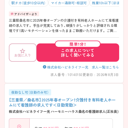
駅チカ（徒歩10分以内）
マイカー通勤可・相談可
残業10h以下（ほぼなし
三重県桑名市に2025年春オープンの介護付き有料老人ホームにて准看護
師の求人です。 手当が充実しており、頑張りがしっかりと評価される環
境です！高いモチベーションを保ったままご勤務いただけます。 ご興味
をお持ちの方はお気軽にお問い合わせください。
簡単1分！
この求人について
詳しく聞いてみる
お気に入り
株式会社ハピネライフ一光 求人一覧はこちら
求人番号 : 10140150
更新日 : 2026年8月3日
夜勤なし可（日勤のみ可）
【三重県／桑名市】2025年春オープン！介護付き有料老人ホー
ムにて看護師の求人です＜日勤常勤＞
株式会社ハピネライフ一光 ハーモニーハウス桑名の看護師求人(正社員)