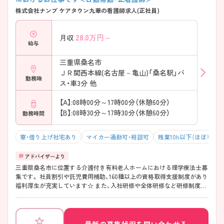
株式会社ナンブ ケアタウン九華の看護師求人(正社員)
28.0
万円～
月収
給与
三重県桑名市
ＪＲ関西本線(名古屋－亀山)「桑名駅」バ
勤務地
ス・車3分 他
【A】:08時00分～17時00分（休憩60分）
【B】:08時30分～17時30分（休憩60分）
勤務時間
寮・借り上げ社宅あり
マイカー通勤可・相談可
残業10h以下（ほぼなし）
三重県桑名市に位置する介護付き有料老人ホームにおける理学療法士募
集です。 社員割引や託児費用補助、160種以上の資格取得支援制度があり
福利厚生が充実しています☆ また、入社研修や全体研修など研修制度も
充実しており、希望に応じて自己啓発支援も行っています！マイカー通勤
も可能なため通勤ラクラク♪ 残業は月5時間程度でプライベートも充実
できる環境です◎ ご興味のある方には、面接対策ポイントなど、さらに
詳細をご案内しますのでお気軽にご相談ください！
最新の募集状況を問い合わせる