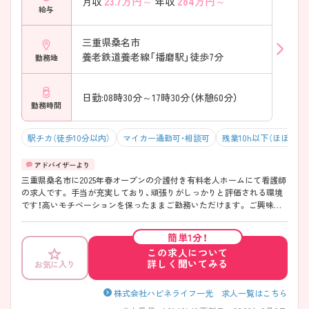
23.7
万円～
284
万円～
月収
年収
給与
三重県桑名市
養老鉄道養老線「播磨駅」徒歩7分
勤務地
日勤:08時30分～17時30分（休憩60分）
勤務時間
駅チカ（徒歩10分以内）
マイカー通勤可・相談可
残業10h以下（ほぼなし
三重県桑名市に2025年春オープンの介護付き有料老人ホームにて看護師
の求人です。 手当が充実しており、頑張りがしっかりと評価される環境
です！高いモチベーションを保ったままご勤務いただけます。 ご興味を
お持ちの方はお気軽にお問い合わせください。
簡単1分！
この求人について
詳しく聞いてみる
お気に入り
株式会社ハピネライフ一光 求人一覧はこちら