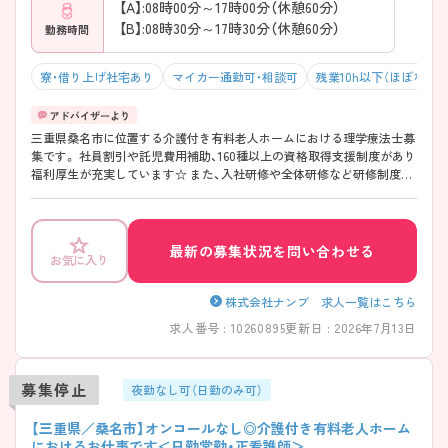
【A】:08時00分～17時00分（休憩60分）
【B】:08時30分～17時30分（休憩60分）
勤務時間
寮・借り上げ社宅あり
マイカー通勤可・相談可
残業10h以下（ほぼなし）
三重県桑名市に位置する介護付き有料老人ホームにおける理学療法士募
集です。 社員割引や託児費用補助、160種以上の資格取得支援制度があり
福利厚生が充実しています☆ また、入社研修や全体研修など研修制度も
充実しており、希望に応じて自己啓発支援も行っています！マイカー通勤
も可能なため通勤ラクラク♪ 残業は月5時間程度でプライベートも充実
できる環境です◎ ご興味のある方には、面接対策ポイントなど、さらに
詳細をご案内しますのでお気軽にご相談ください！
最新の募集状況を問い合わせる
お気に入り
株式会社ナンブ 求人一覧はこちら
求人番号 : 10260895
更新日 : 2026年7月13日
募集停止
夜勤なし可（日勤のみ可）
【三重県／桑名市】オンコールなし◎介護付き有料老人ホーム
におけるお仕事です＜日勤常勤・正看護師＞