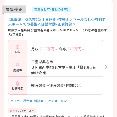
募集停止
夜勤なし可（日勤のみ可）
【三重県／桑名市】◎土日休み・夜勤オンコールなし◎有料老
人ホームでの募集＜日勤常勤・正看護師＞
医療法人福島会 介護付有料老人ホーム エクセレントくわなの看護師求
人(正社員)
26.0
万円～
370
万円～
月収
年収
給与
三重県桑名市
ＪＲ関西本線(名古屋－亀山)「桑名駅」徒
勤務地
歩13分 他
08時00分～19時00分（休憩60分）
勤務時間
マイカー通勤可・相談可
オンコールなし
三重県桑名市に位置する介護付き有料老人ホームにて看護師求人です。