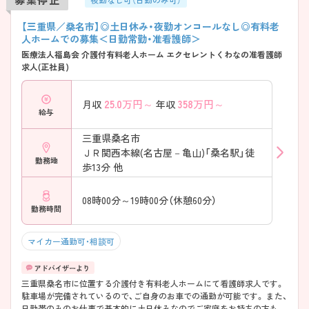
【三重県／桑名市】◎土日休み・夜勤オンコールなし◎有料老
人ホームでの募集＜日勤常勤・准看護師＞
医療法人福島会 介護付有料老人ホーム エクセレントくわなの准看護師
求人(正社員)
25.0
万円～
358
万円～
月収
年収
給与
三重県桑名市
ＪＲ関西本線(名古屋－亀山)「桑名駅」徒
勤務地
歩13分 他
08時00分～19時00分（休憩60分）
勤務時間
マイカー通勤可・相談可
三重県桑名市に位置する介護付き有料老人ホームにて看護師求人です。
駐車場が完備されているので、ご自身のお車での通勤が可能です。 また、
日勤帯のみのお仕事で基本的に土日休みなのでご家庭をお持ちの方も働