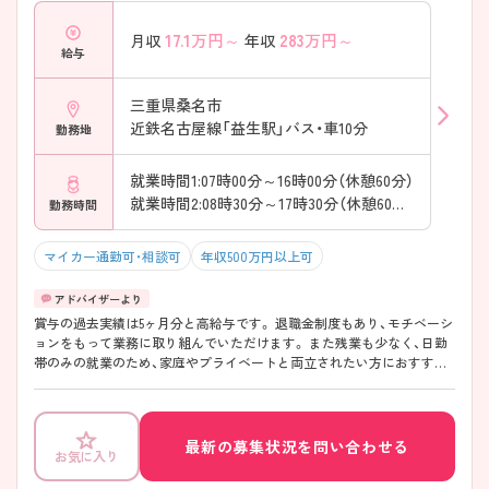
17.1
万円～
283
万円～
月収
年収
給与
三重県桑名市
近鉄名古屋線「益生駅」バス・車10分
勤務地
就業時間1:07時00分～16時00分（休憩60分）
就業時間2:08時30分～17時30分（休憩60分）
勤務時間
マイカー通勤可・相談可
年収500万円以上可
賞与の過去実績は5ヶ月分と高給与です。 退職金制度もあり、モチベーシ
ョンをもって業務に取り組んでいただけます。 また残業も少なく、日勤
帯のみの就業のため、家庭やプライベートと両立されたい方におすすめ
です。
最新の募集状況を問い合わせる
お気に入り