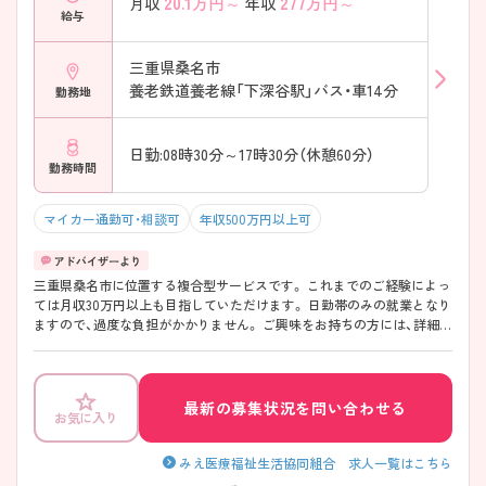
20.1
万円～
277
万円～
月収
年収
給与
三重県桑名市
養老鉄道養老線「下深谷駅」バス・車14分
勤務地
日勤:08時30分～17時30分（休憩60分）
勤務時間
マイカー通勤可・相談可
年収500万円以上可
三重県桑名市に位置する複合型サービスです。 これまでのご経験によっ
ては月収30万円以上も目指していただけます。 日勤帯のみの就業となり
ますので、過度な負担がかかりません。 ご興味をお持ちの方には、詳細の
情報や面接のポイントをお伝えしますのでお気軽にお問い合わせくださ
い。
最新の募集状況を問い合わせる
お気に入り
みえ医療福祉生活協同組合 求人一覧はこちら