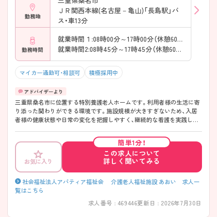
三重県桑名市
ＪＲ関西本線(名古屋－亀山)「長島駅」バ
勤務地
ス・車13分
就業時間１:08時00分～17時00分（休憩60分）
就業時間2:08時45分～17時45分（休憩60分）
勤務時間
マイカー通勤可・相談可
積極採用中
三重県桑名市に位置する特別養護老人ホームです。利用者様の生活に寄
り添った関わりができる環境です。施設規模が大きすぎないため、入居
者様の健康状態や日常の変化を把握しやすく、継続的な看護を実践しや
すい点が魅力の一つです。また、併設するグループホームとともに地域
の高齢者福祉を支えており、介護職をはじめとする多職種との連携を重
簡単1分！
ねながら業務に携わることができます。 ご興味をお持ちの方には詳細の
この求人について
情報や面接のポイントをお伝えしますのでお気軽にお問い合わせくださ
詳しく聞いてみる
お気に入り
いませ。
社会福祉法人アパティア福祉会 介護老人福祉施設 あおい 求人一
覧はこちら
求人番号 : 469446
更新日 : 2026年7月30日