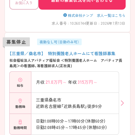
お気に入り
株式会社ナンブ 求人一覧はこちら
求人番号 : 10260744
更新日 : 2026年7月13日
募集停止
夜勤なし可（日勤のみ可）
【三重県／桑名市】 特別養護老人ホームにて看護師募集
社会福祉法人アパティア福祉会 ＜特別養護老人ホーム アパティア長
島苑＞の看護師、准看護師求人(正社員)
21.0
万円～
315
万円～
月収
年収
給与
三重県桑名市
近鉄名古屋線「近鉄長島駅」徒歩9分
勤務地
日勤1:08時00分～17時00分（休憩60分）
日勤2:08時45分～17時45分（休憩60分）
勤務時間