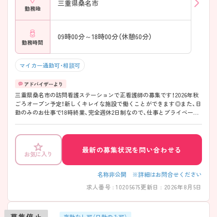
三重県桑名市
勤務地
09時00分～18時00分（休憩60分）
勤務時間
マイカー通勤可・相談可
三重県桑名市の訪問看護ステーションで正看護師の募集です！2026年秋
ごろオープン予定！新しくキレイな施設で働くことができます◎また、日
勤のみのお仕事で18時終業、完全週休2日制なので、仕事とプライベート
を両立しやすい職場です♪駅から徒歩10分と通勤しやすいのもうれしい
ポイント！ご興味のある方は面接ポイントをお伝えしますので、お気軽に
ご連絡ください！
最新の募集状況を問い合わせる
お気に入り
名称非公開 ※詳細はお問合せください
求人番号 : 10205675
更新日 : 2026年8月5日
募集停止
夜勤なし可（日勤のみ可）