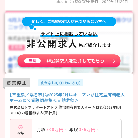
求人番号 : 593637
更新日 : 2026年4月20日
募集停止
夜勤なし可（日勤のみ可）
【三重県／桑名市】◎2025年5月にオープン◎住宅型有料老人
ホームにて看護師募集＜日勤常勤＞
株式会社ケアサポートアトラ 住宅型有料老人ホーム桑名（2025年5月
OPEN）の看護師求人(正社員)
33.0
万円～
396
万円～
月収
年収
給与