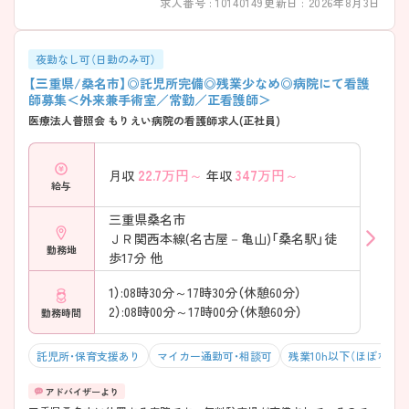
求人番号 : 10140149
更新日 : 2026年8月3日
夜勤なし可（日勤のみ可）
【三重県/桑名市】◎託児所完備◎残業少なめ◎病院にて看護
師募集＜外来兼手術室／常勤／正看護師＞
医療法人普照会 もりえい病院の看護師求人(正社員)
22.7
万円～
347
万円～
月収
年収
給与
三重県桑名市
ＪＲ関西本線(名古屋－亀山)「桑名駅」徒
勤務地
歩17分 他
1）:08時30分～17時30分（休憩60分）
2）:08時00分～17時00分（休憩60分）
勤務時間
託児所・保育支援あり
マイカー通勤可・相談可
残業10h以下（ほぼなし）