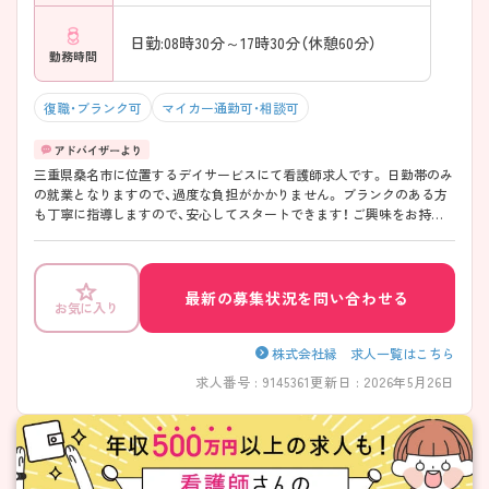
日勤:08時30分～17時30分（休憩60分）
勤務時間
復職・ブランク可
マイカー通勤可・相談可
三重県桑名市に位置するデイサービスにて看護師求人です。 日勤帯のみ
の就業となりますので、過度な負担がかかりません。 ブランクのある方
も丁寧に指導しますので、安心してスタートできます！ ご興味をお持ち
の方には詳細の情報や面接のポイントをお伝えしますのでお気軽にお問
い合わせください。
最新の募集状況を問い合わせる
お気に入り
株式会社縁 求人一覧はこちら
求人番号 : 9145361
更新日 : 2026年5月26日