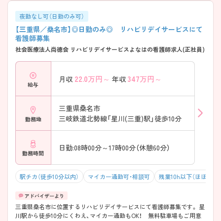
夜勤なし可（日勤のみ可）
【三重県／桑名市】◎日勤のみ◎ リハビリデイサービスにて
看護師募集
社会医療法人尚徳会 リハビリデイサービスよなはの看護師求人(正社員)
22.0
万円～
347
万円～
月収
年収
給与
三重県桑名市
三岐鉄道北勢線「星川(三重)駅」徒歩10分
勤務地
日勤:08時00分～17時00分（休憩60分）
勤務時間
駅チカ（徒歩10分以内）
マイカー通勤可・相談可
残業10h以下（ほぼなし
三重県桑名市に位置するリハビリデイサービスにて看護師募集です。 星
川駅から徒歩10分にくわえ、マイカー通勤もOK！ 無料駐車場もご用意