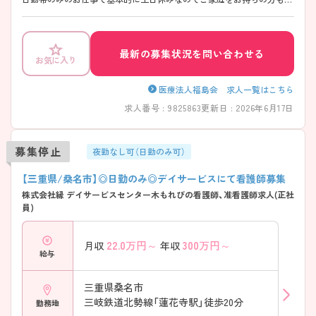
きやすい環境です。 ご興味をお持ちの方には詳細の情報や面接のポイン
トをお伝えしますのでお気軽にお問い合わせくださいませ。
最新の募集状況を問い合わせる
お気に入り
医療法人福島会 求人一覧はこちら
求人番号 : 9825863
更新日 : 2026年6月17日
募集停止
夜勤なし可（日勤のみ可）
【三重県/桑名市】◎日勤のみ◎デイサービスにて看護師募集
株式会社縁 デイサービスセンター木もれびの看護師、准看護師求人(正社
員)
22.0
万円～
300
万円～
月収
年収
給与
三重県桑名市
三岐鉄道北勢線「蓮花寺駅」徒歩20分
勤務地