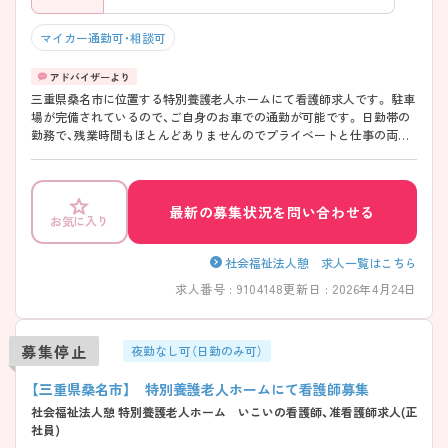
マイカー通勤可・相談可
三重県桑名市に位置する特別養護老人ホームにて看護師求人です。 駐車
場が完備されているので、ご自身のお車での通勤が可能です。 日勤帯の
勤務で、残業時間もほとんどありませんのでプライベートと仕事の両立
が可能な環境です。 ご興味をお持ちの方には詳細の情報や面接のポイン
トをお伝えしますのでお気軽にお問い合わせくださいませ。
最新の募集状況を問い合わせる
お気に入り
社会福祉法人憩 求人一覧はこちら
求人番号 : 9104148
更新日 : 2026年4月24日
募集停止
夜勤なし可（日勤のみ可）
【三重県桑名市】 特別養護老人ホームにて看護師募集
社会福祉法人憩 特別養護老人ホーム いこいの看護師、准看護師求人(正
社員)