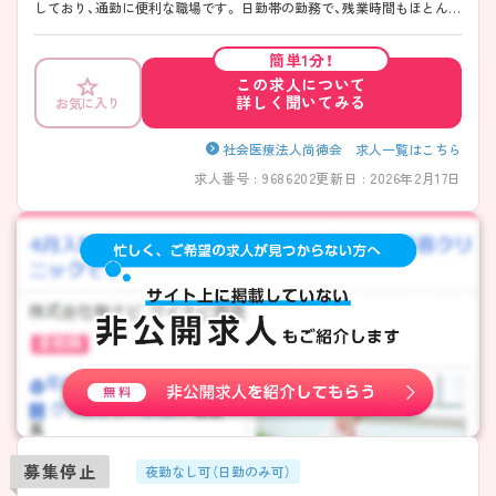
しており、通勤に便利な職場です。 日勤帯の勤務で、残業時間もほとんど
ありませんのでプライベートと仕事の両立が可能な環境となっておりま
す。 ご興味をお持ちの方には詳細の情報や面接のポイントをお伝えしま
簡単1分！
すのでお気軽にお問い合わせくださいませ。
この求人について
詳しく聞いてみる
お気に入り
社会医療法人尚徳会 求人一覧はこちら
求人番号 : 9686202
更新日 : 2026年2月17日
募集停止
夜勤なし可（日勤のみ可）