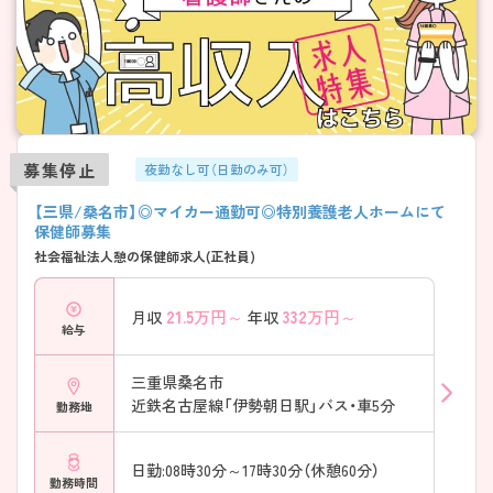
募集停止
夜勤なし可（日勤のみ可）
【三県/桑名市】◎マイカー通勤可◎特別養護老人ホームにて
保健師募集
社会福祉法人憩の保健師求人(正社員)
21.5
万円～
332
万円～
月収
年収
給与
三重県桑名市
近鉄名古屋線「伊勢朝日駅」バス・車5分
勤務地
日勤:08時30分～17時30分（休憩60分）
勤務時間