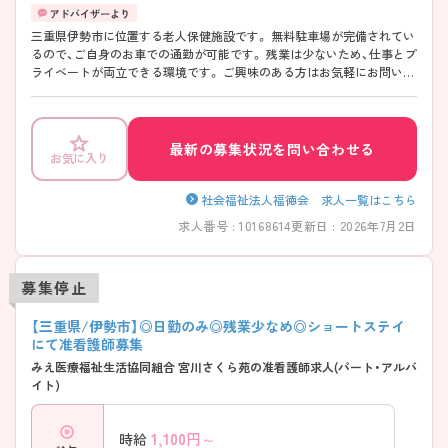
三重県伊勢市に位置する老人保健施設です。 無料駐車場が完備されてい
るので、ご自身のお車での通勤が可能です。 残業は少ないため、仕事とプ
ライベートが両立できる環境です。 ご興味のある方はお気軽にお問い合
わせくださいませ。
最新の募集状況を問い合わせる
お気に入り
社会福祉法人福徳会 求人一覧はこちら
求人番号 : 10168614
更新日 : 2026年7月2日
募集停止
【三重県/伊勢市】◎日勤のみ◎残業少なめ◎ショートステイ
にて准看護師募集
みえ医療福祉生活協同組合 宮川さくら苑の准看護師求人(パート・アルバ
イト)
1,100
円～
時給