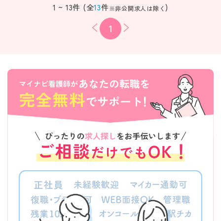
1 ~ 13件 (全
13
件
)
※非公開求人は除く
1