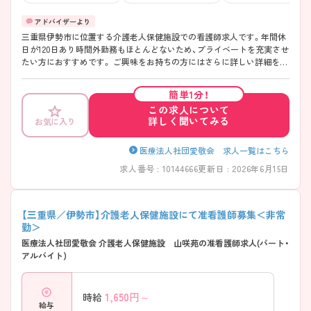
三重県伊勢市に位置する介護老人保健施設での看護師求人です。年間休
日が120日あり時間外勤務もほとんどないため、プライベートを充実させ
たい方におすすめです。 ご興味をお持ちの方にはさらに詳しい詳細をお
伝えしますので、お気軽にご連絡ください。
簡単1分！
この求人について
詳しく聞いてみる
お気に入り
医療法人社団愛敬会 求人一覧はこちら
求人番号 : 10144666
更新日 : 2026年6月15日
【三重県／伊勢市】介護老人保健施設にて准看護師募集＜非常
勤＞
医療法人社団愛敬会 介護老人保健施設 山咲苑の准看護師求人(パート・
アルバイト)
1,650
円～
時給
給与