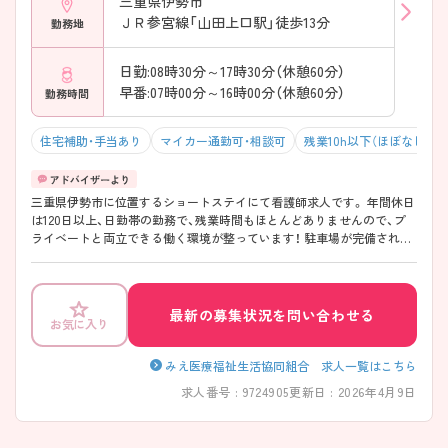
三重県伊勢市
ＪＲ参宮線「山田上口駅」徒歩13分
勤務地
日勤:08時30分～17時30分（休憩60分）
早番:07時00分～16時00分（休憩60分）
勤務時間
住宅補助・手当あり
マイカー通勤可・相談可
残業10h以下（ほぼなし）
三重県伊勢市に位置するショートステイにて看護師求人です。 年間休日
は120日以上、日勤帯の勤務で、残業時間もほとんどありませんので、プ
ライベートと両立できる働く環境が整っています！ 駐車場が完備されて
いるので、ご自身のお車での通勤が可能です。 ご興味をお持ちの方には
詳細の情報や面接のポイントをお伝えしますのでお気軽にお問い合わせ
くださいませ。
最新の募集状況を問い合わせる
お気に入り
みえ医療福祉生活協同組合 求人一覧はこちら
求人番号 : 9724905
更新日 : 2026年4月9日