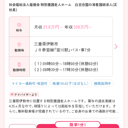
社会福祉法人福徳会 特別養護老人ホーム 白百合園の准看護師求人(正
社員)
21.0
万円～
330
万円～
月収
年収
給与
三重県伊勢市
ＪＲ参宮線「宮川駅」バス・車7分
勤務地
（１）:09時00分～18時00分（休憩60分）
（２）:08時30分～17時30分（休憩60分）
勤務時間
マイカー通勤可・相談可
残業10h以下（ほぼなし）
積極採用中
三重県伊勢市に位置する特別養護老人ホームです。 賞与の過去実績は
4.35ヵ月なので、頑張りによっては高給与を目指していただけます。 さ
らに、無料駐車場が完備されているので、ご自身のお車での通勤が可能で
す。 ご興味をお持ちの方には詳細の情報や面接のポイントをお伝えしま
すのでお気軽にお問い合わせくださいませ。
簡単1分！