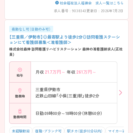
社会福祉法人福徳会 求人一覧はこちら
求人番号 : 9038343
更新日 : 2026年7月2日
夜勤なし可（日勤のみ可）
【三重県／伊勢市】◎最寄駅より徒歩2分◎訪問看護ステーシ
ョンにて看護師募集＜准看護師＞
株式会社森伸 訪問看護リハビリステーション 森伸の准看護師求人(正社
員)
21.7
万円～
261
万円～
月収
年収
給与
三重県伊勢市
近鉄山田線「小俣(三重)駅」徒歩2分
勤務地
日勤:09時00分～18時00分（休憩60分）
勤務時間
未経験歓迎
復職・ブランク可
駅チカ（徒歩10分以内）
マイカー通勤可