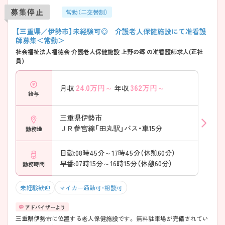
募集停止
常勤（二交替制）
【三重県／伊勢市】未経験可◎ 介護老人保健施設にて准看護
師募集＜常勤＞
社会福祉法人福徳会 介護老人保健施設 上野の郷 の准看護師求人(正社
員)
24.0
万円～
362
万円～
月収
年収
給与
三重県伊勢市
ＪＲ参宮線「田丸駅」バス・車15分
勤務地
日勤:08時45分～17時45分（休憩60分）
早番:07時15分～16時15分（休憩60分）
勤務時間
未経験歓迎
マイカー通勤可・相談可
三重県伊勢市に位置する老人保健施設です。 無料駐車場が完備されてい