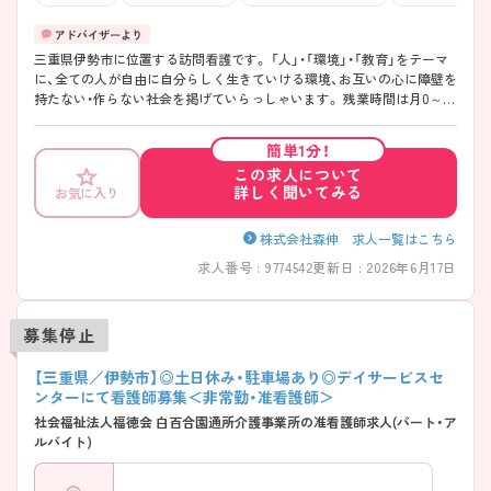
三重県伊勢市に位置する訪問看護です。 「人」・「環境」・「教育」をテーマ
に、全ての人が自由に自分らしく生きていける環境、お互いの心に障壁を
持たない・作らない社会を掲げていらっしゃいます。 残業時間は月0～5
時間程度と少なめです。 気になられた方は、お気軽にご連絡くださいね！
簡単1分！
この求人について
詳しく聞いてみる
お気に入り
株式会社森伸 求人一覧はこちら
求人番号 : 9774542
更新日 : 2026年6月17日
募集停止
【三重県／伊勢市】◎土日休み・駐車場あり◎デイサービスセ
ンターにて看護師募集＜非常勤・准看護師＞
社会福祉法人福徳会 白百合園通所介護事業所の准看護師求人(パート・ア
ルバイト)