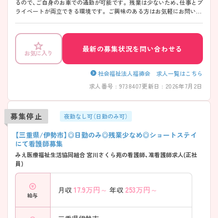
るので、ご自身のお車での通勤が可能です。 残業は少ないため、仕事とプ
ライベートが両立できる環境です。 ご興味のある方はお気軽にお問い合
わせくださいませ。
最新の募集状況を問い合わせる
お気に入り
社会福祉法人福徳会 求人一覧はこちら
求人番号 : 9738407
更新日 : 2026年7月2日
募集停止
夜勤なし可（日勤のみ可）
【三重県/伊勢市】◎日勤のみ◎残業少なめ◎ショートステイ
にて看護師募集
みえ医療福祉生活協同組合 宮川さくら苑の看護師、准看護師求人(正社
員)
17.9
万円～
253
万円～
月収
年収
給与