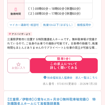
（１）:09時00分～18時00分（休憩60分）
（２）:08時30分～17時30分（休憩60分）
勤務時間
マイカー通勤可・相談可
残業10h以下（ほぼなし）
積極採用中
三重県伊勢市に位置する特別養護老人ホームです。 無料駐車場が完備さ
れているので、ご自身のお車での通勤が可能です。 日勤帯の勤務で、残業
時間もほとんどありませんのでプライベートと仕事の両立が可能な環境
です。 ご興味をお持ちの方には詳細の情報や面接のポイントをお伝えし
ますのでお気軽にお問い合わせくださいませ。
簡単1分！
この求人について
詳しく聞いてみる
お気に入り
社会福祉法人福徳会 求人一覧はこちら
求人番号 : 9738393
更新日 : 2026年7月2日
【三重県／伊勢市】◎賞与4.35ヶ月分◎無料駐車場完備◎ 特
別養護老人ホームにて准看護師募集