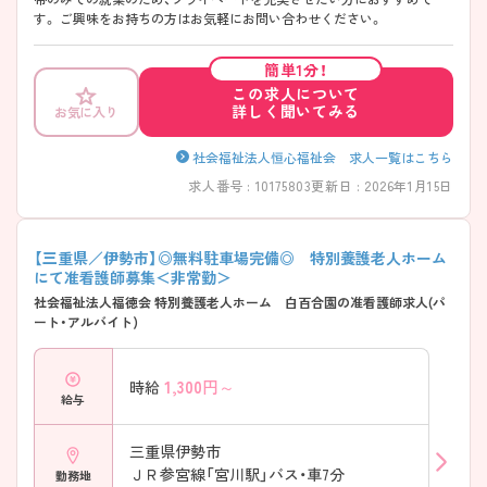
す。 ご興味をお持ちの方はお気軽にお問い合わせください。
簡単1分！
この求人について
詳しく聞いてみる
お気に入り
社会福祉法人恒心福祉会 求人一覧はこちら
求人番号 : 10175803
更新日 : 2026年1月15日
【三重県／伊勢市】◎無料駐車場完備◎ 特別養護老人ホーム
にて准看護師募集＜非常勤＞
社会福祉法人福徳会 特別養護老人ホーム 白百合園の准看護師求人(パ
ート・アルバイト)
1,300
円～
時給
給与
三重県伊勢市
ＪＲ参宮線「宮川駅」バス・車7分
勤務地