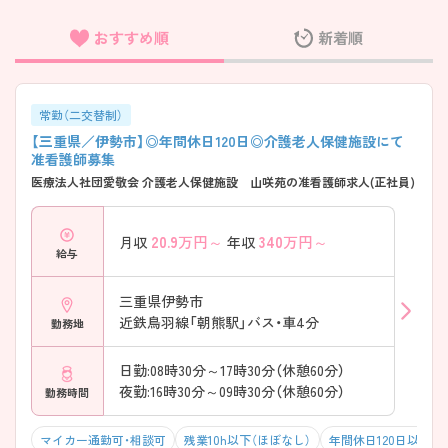
おすすめ順
新着順
フリーワード検索
常勤（二交替制）
【三重県／伊勢市】◎年間休日120日◎介護老人保健施設にて
准看護師募集
医療法人社団愛敬会 介護老人保健施設 山咲苑の准看護師求人(正社員)
20.9
万円～
340
万円～
月収
年収
給与
三重県伊勢市
近鉄鳥羽線「朝熊駅」バス・車4分
勤務地
日勤:08時30分～17時30分（休憩60分）
夜勤:16時30分～09時30分（休憩60分）
勤務時間
マイカー通勤可・相談可
残業10h以下（ほぼなし）
年間休日120日以上