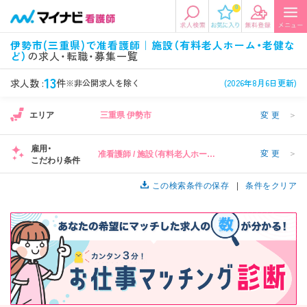
0
エリアから探す
希望の求人条件を選択
伊勢市(三重県)で准看護師｜施設（有料老人ホーム・老健な
ど）
の求人・転職・募集一覧
エリアから探す
駅・路線から探す
条件項目の選択に戻る
13
求人数 :
件
※非公開求人を除く
(2026年8月6日更新)
北陸・信越
関東
資格
勤務形態
1
エリア
三重県 伊勢市
変更
＞
看護師、准看護師など
常勤、夜勤なし可など
雇用・
変更
＞
准看護師 / 施設（有料老人ホーム・
東海
関西
こだわり条件
施設形態
担当業務
1
老健など）
病院、クリニック・診療所など
病棟、外来など
この検索条件の保存
条件をクリア
診察科目
こだわり条件
北海道・東北
中国・四国
美容外科、
未経験歓迎、
循環器内科など
土日祝休みなど
九州・沖縄
年収
雇用形態
年収500万円以上など
正社員、契約社員など