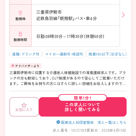
三重県伊勢市
近鉄鳥羽線「朝熊駅」バス・車4分
勤務地
日勤:08時30分～17時30分（休憩60分）
勤務時間
復職・ブランク可
マイカー通勤可・相談可
残業10h以下（ほぼなし）
三重県伊勢市に位置する介護老人保健施設での准看護師求人です。 ブラ
ンクの方も歓迎しており、OJT制度があるので安心してご就業いただけ
ます。 ご興味をお持ちの方にはさらに詳しい詳細をお伝えしますので、
お気軽にご連絡ください。
簡単1分！
この求人について
詳しく聞いてみる
お気に入り
医療法人社団愛敬会 求人一覧はこちら
求人番号 : 10127359
更新日 : 2026年6月15日