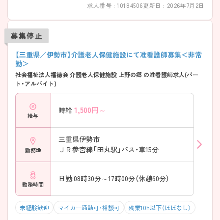
求人番号 : 10184506
更新日 : 2026年7月2日
募集停止
【三重県／伊勢市】介護老人保健施設にて准看護師募集＜非常
勤＞
社会福祉法人福徳会 介護老人保健施設 上野の郷 の准看護師求人(パー
ト・アルバイト)
1,500
円～
時給
給与
三重県伊勢市
ＪＲ参宮線「田丸駅」バス・車15分
勤務地
日勤:08時30分～17時00分（休憩60分）
勤務時間
未経験歓迎
マイカー通勤可・相談可
残業10h以下（ほぼなし）