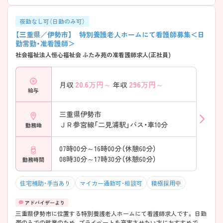
夜勤なし可（日勤のみ可）
【三重県／伊勢市】 特別養護老人ホームにて看護師募集＜日
勤常勤・准看護師＞
社会福祉法人恒心福祉会 ふたみ苑の准看護師求人(正社員)
20.6
万円～
296
万円～
月収
年収
給与
三重県伊勢市
ＪＲ参宮線「二見浦駅」バス・車10分
勤務地
07時00分～16時00分（休憩60分）
08時30分～17時30分（休憩60分）
勤務時間
住宅補助・手当あり
マイカー通勤可・相談可
積極採用中
三重県伊勢市に位置する特別養護老人ホームにて看護師求人です。 日勤
帯のみでの就業のため、プライベートを充実させたい方におすすめで