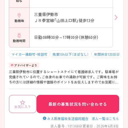
給与
三重県伊勢市
ＪＲ参宮線「山田上口駅」徒歩13分
勤務地
日勤:08時30分～17時30分（休憩60分）
勤務時間
マイカー通勤可・相談可
残業10h以下（ほぼなし）
年間休日120日以上
三重県伊勢市に位置するショートステイにて看護師求人です。 駐車場が
完備されているので、ご自身のお車での通勤が可能です。 ご興味をお持
ちの方には詳細の情報や面接のポイントをお伝えしますのでお気軽にお
問い合わせくださいませ。
最新の募集状況を問い合わせる
お気に入り
みえ医療福祉生活協同組合 求人一覧はこちら
求人番号 : 10136861
更新日 : 2026年6月8日