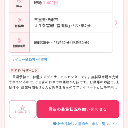
1,400
円～
時給
給与
三重県伊勢市
ＪＲ参宮線「宮川駅」バス・車7分
勤務地
09時30分～16時30分（休憩60分）
勤務時間
マイカー通勤可・相談可
三重県伊勢市に位置するデイサービスセンターです。 無料駐車場が完備
されているので、ご自身のお車での通勤が可能です。 日勤帯の勤務で、土
日休み、残業時間もほとんどありませんのでプライベートと仕事の両立
が可能な環境です。 ご興味をお持ちの方には詳細の情報や面接のポイン
トをお伝えしますのでお気軽にお問い合わせくださいませ。
最新の募集状況を問い合わせる
お気に入り
社会福祉法人福徳会 求人一覧はこちら