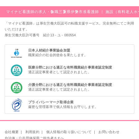
マイナビ看護師の求人・転職
三重県
伊勢市
准看護師 ｜ 施設（有料老人
「マイナビ看護師」は厚生労働大臣認可の転職支援サービス。完全無料にてご利用
いただけます。
厚生労働大臣許可番号 紹介13 - ユ - 080554
日本人材紹介事業協会加盟
職業紹介の社会的使命を果たします。
医療分野における適正な有料職業紹介事業者認定制度
適正認定事業者として認定されました。
介護分野における適正な有料職業紹介事業者認定制度
適正認定事業者として認定されました。
プライバシーマーク取得企業
厳密な管理基準で個人情報をお守りします。
会社概要
｜
利用規約
｜
個人情報の取り扱いについて
｜
お問い合わせ
自治体・公共団体採用ご担当者さまへ