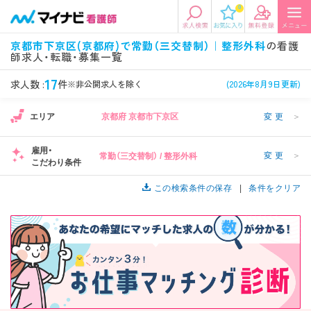
0
エリアから探す
希望の求人条件を選択
京都市下京区(京都府)で常勤（三交替制）｜整形外科
の看護
師求人・転職・募集一覧
エリアから探す
駅・路線から探す
条件項目の選択に戻る
17
求人数 :
件
※非公開求人を除く
(2026年8月9日更新)
北陸・信越
関東
資格
勤務形態
エリア
京都府 京都市下京区
変更
＞
看護師、准看護師など
常勤、夜勤なし可など
雇用・
変更
＞
常勤（三交替制） / 整形外科
東海
関西
こだわり条件
施設形態
担当業務
病院、クリニック・診療所など
病棟、外来など
この検索条件の保存
条件をクリア
診察科目
こだわり条件
北海道・東北
中国・四国
美容外科、
未経験歓迎、
循環器内科など
土日祝休みなど
九州・沖縄
年収
雇用形態
年収500万円以上など
正社員、契約社員など