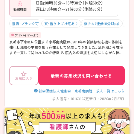
日勤:08時30分～16時30分（休憩60分）
遅出:13時00分～21時00分（休憩60分）
勤務時間
復職・ブランク可
寮・借り上げ社宅あり
駅チカ（徒歩10分以内）
残業1
京都市下京区に位置する京都南病院は、2011年の新築移転を機に体制を
強化し地域の中核を担う存在として発展してきました。急性期から在宅
まで一貫して関われるのが特徴で、院内外の連携を大切にしながら幅広
い経験を積める環境です。勤務は「週35時間」で終業も早めのため、働き
やすさにも配慮されています！教育体制も整っており、プリセプター制度
や段階的な育成で経験に不安がある方も安心してスタートしやすい職場
です。 ――――――――――――――― ■ 早め終業で毎日ゆとり♪
最新の募集状況を問い合わせる
お気に入り
――――――――――――――― 無理なく続けやすい勤務環境が魅力
です。 ・「週35時間勤務」で体力的にも安心 ・終業は16時30分と早め ・有給
取得率も高く計画的にお休み可能 → プライベートとの両立を大切にで
社会医療法人健康会 京都南病院 求人一覧はこちら
きます ――――――――――――――― ■ 未経験でも安心の育成体制
求人番号 : 10163167
更新日 : 2026年7月27日
――――――――――――――― 一人ひとりに寄り添った教育環境で
す。 ・既卒者にもプリセプターを配置 ・教育専任の担当者が在籍 ・クリニ
カルラダーで段階的に成長可能 → 経験に関係なく安心して学べます
――――――――――――――― ■ 幅広い医療を経験できる♪
――――――――――――――― 多様なフィールドでスキルアップが
可能です。 ・急性期～在宅まで一貫して関われる ・外来・入院・在宅の機
能を併せ持つ ・地域連携に深く関わる環境 → 幅広い視点を持った看護