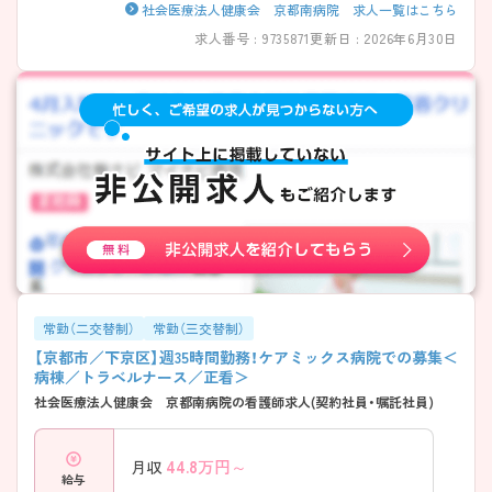
取得率も高く計画的にお休み可能 → プライベートとの両立を大切にで
社会医療法人健康会 京都南病院 求人一覧はこちら
きます ――――――――――――――― ■ 未経験でも安心の育成体制
求人番号 : 9735871
更新日 : 2026年6月30日
――――――――――――――― 一人ひとりに寄り添った教育環境で
す。 ・既卒者にもプリセプターを配置 ・教育専任の担当者が在籍 ・クリニ
カルラダーで段階的に成長可能 → 経験に関係なく安心して学べます
――――――――――――――― ■ 幅広い医療を経験できる♪
――――――――――――――― 多様なフィールドでスキルアップが
可能です。 ・急性期～在宅まで一貫して関われる ・外来・入院・在宅の機
能を併せ持つ ・地域連携に深く関わる環境 → 幅広い視点を持った看護
師を目指せます ――――――――――――――― ■ 専門性も着実に深
められる ――――――――――――――― スキルアップの機会もしっ
かり整っています。 ・褥瘡ケアなどの勉強会あり ・認定看護師が在籍 ・学
会参加など外部研修も充実 → 実践＋学びの両立が叶います
常勤（二交替制）
常勤（三交替制）
【京都市／下京区】週35時間勤務！ケアミックス病院での募集＜
病棟／トラベルナース／正看＞
社会医療法人健康会 京都南病院の看護師求人(契約社員・嘱託社員)
44.8
万円～
月収
給与