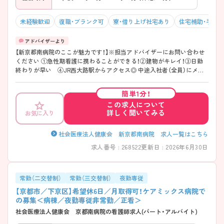
未経験歓迎
復職・ブランク可
寮・借り上げ社宅あり
住宅補助・手当
【新京都南病院のここが魅力です！】※担当アドバイザーにお問い合わせ
ください ①急性期看護に携わることができる！②建物がキレイ！③日勤
終わりが早い ④JR西大路駅からアクセス◎ 中途入社者（全員）にメン
タルヘルスケアを導入し、心理療法士のカウンセリングを定期的に受け
てもらっています。
簡単1分！
この求人について
詳しく聞いてみる
お気に入り
社会医療法人健康会 新京都南病院 求人一覧はこちら
求人番号 : 268522
更新日 : 2026年6月30日
常勤（二交替制）
常勤（三交替制）
夜勤専従
【京都市／下京区】希望休6日／月取得可！ケアミックス病院で
の募集＜病棟／夜勤専従非常勤／正看＞
社会医療法人健康会 京都南病院の看護師求人(パート・アルバイト)