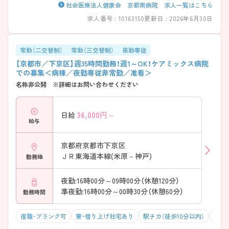
取得率も高く計画的にお休み可能 → プライベートとの両立を大切にで
社会医療法人健康会 京都南病院 求人一覧はこちら
きます ――――――――――――――― ■ 未経験でも安心の育成体制
求人番号 : 10163150
更新日 : 2026年6月30日
――――――――――――――― 一人ひとりに寄り添った教育環境で
す。 ・既卒者にもプリセプターを配置 ・教育専任の担当者が在籍 ・クリニ
カルラダーで段階的に成長可能 → 経験に関係なく安心して学べます
――――――――――――――― ■ 幅広い医療を経験できる♪
常勤（二交替制）
常勤（三交替制）
夜勤専従
――――――――――――――― 多様なフィールドでスキルアップが
【京都市／下京区】週35時間勤務！週1～OK！ケアミックス病院
可能です。 ・急性期～在宅まで一貫して関われる ・外来・入院・在宅の機
での募集＜病棟／夜勤専従非常勤／准看＞
能を併せ持つ ・地域連携に深く関わる環境 → 幅広い視点を持った看護
名称非公開 ※詳細はお問い合わせください
師を目指せます ――――――――――――――― ■ 専門性も着実に深
められる ――――――――――――――― スキルアップの機会もしっ
かり整っています。 ・褥瘡ケアなどの勉強会あり ・認定看護師が在籍 ・学
36,000
円～
日給
会参加など外部研修も充実 → 実践＋学びの両立が叶います
給与
京都府京都市下京区
ＪＲ東海道本線(米原－神戸)
勤務地
夜勤:16時00分～09時00分（休憩120分）
準夜勤:16時00分～00時30分（休憩60分）
勤務時間
復職・ブランク可
寮・借り上げ社宅あり
駅チカ（徒歩10分以内）
残業1