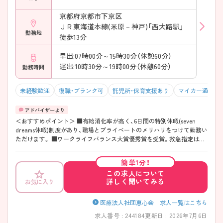
京都府京都市下京区
ＪＲ東海道本線(米原－神戸)「西大路駅」
勤務地
徒歩13分
早出:07時00分～15時30分（休憩60分）
遅出:10時30分～19時00分（休憩60分）
勤務時間
未経験歓迎
復職・ブランク可
託児所・保育支援あり
マイカー通勤可
＜おすすめポイント＞ ■有給消化率が高く、6日間の特別休暇(seven
dreams休暇)制度があり、職場とプライベートのメリハリをつけて勤務い
ただけます。 ■ワークライフバランス大賞優秀賞を受賞。救急指定はあ
るものの残業が月5~10時間程度と少なく、従業員の働きやすい環境づく
りに力を入れている企業です。 ■勤務形態は2交代制ですが、希望があれ
簡単1分！
ば3交代制も相談可能です。 ■子育てサポート企業として「くるみんマー
この求人について
ク」を取得。看護師の育児休業取得実績も多く取りやすい環境です。
詳しく聞いてみる
お気に入り
院内託児所を完備し仕事と育児の両立ができる環境が整っており、お子
様がいらっしゃる看護師様も安心して勤務いただけます。 ■配属先につ
いて希望部署を優先して配属しております。 ■看護師の平均年齢32.5
医療法人社団恵心会 求人一覧はこちら
歳、スタッフ間の仲が良くアットホームな雰囲気です。 ■教育体制とし
求人番号 : 244184
更新日 : 2026年7月6日
て、PNSを導入しており入社後必ず先輩看護師と一緒に動くことができ