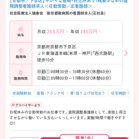
【京都市／下京区】キレイな建物・託児所あり！残業少なめの退
院調整看護師求人＜日勤常勤／正看護師＞
社会医療法人健康会 新京都南病院の看護師求人(正社員)
20.0
万円～
240
万円～
月収
年収
給与
京都府京都市下京区
ＪＲ東海道本線(米原－神戸)「西大路駅」
勤務地
徒歩10分
日勤①:08時30分～16時30分（休憩60分）
日勤②:09時00分～17時00分（休憩60分）
勤務時間
未経験歓迎
復職・ブランク可
寮・借り上げ社宅あり
住宅補助・手当
日祝休みの日勤常勤のお仕事です。退院調整看護師として、家庭と両立
させながら働いている方もいらっしゃいます。実働7時間で働きやすさ
◎！
簡単1分！