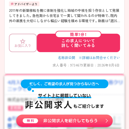
2011年の新築移転を機に体制を強化し地域の中核を担う存在として発展
してきました。急性期から在宅まで一貫して関われるのが特徴で、院内
外の連携を大切にしながら幅広い経験を積める環境です。勤務は「週35
時間」で終業も早めのため、働きやすさにも配慮されています！教育体制
も整っており、プリセプター制度や段階的な育成で経験に不安がある方
簡単1分！
も安心してスタートしやすい職場です。
この求人について
――――――――――――――― ■ 早め終業で毎日ゆとり♪
詳しく聞いてみる
お気に入り
――――――――――――――― 無理なく続けやすい勤務環境が魅力
です。 ・「週35時間勤務」で体力的にも安心 ・終業は16時30分と早め ・有給
取得率も高く計画的にお休み可能 → プライベートとの両立を大切にで
名称非公開 ※詳細はお問合せください
きます ――――――――――――――― ■ 未経験でも安心の育成体制
求人番号 : 9734679
更新日 : 2026年8月6日
――――――――――――――― 一人ひとりに寄り添った教育環境で
す。 ・既卒者にもプリセプターを配置 ・教育専任の担当者が在籍 ・クリニ
カルラダーで段階的に成長可能 → 経験に関係なく安心して学べます
――――――――――――――― ■ 幅広い医療を経験できる♪
――――――――――――――― 多様なフィールドでスキルアップが
可能です。 ・急性期～在宅まで一貫して関われる ・外来・入院・在宅の機
能を併せ持つ ・地域連携に深く関わる環境 → 幅広い視点を持った看護
師を目指せます ――――――――――――――― ■ 専門性も着実に深
められる ――――――――――――――― スキルアップの機会もしっ
かり整っています。 ・褥瘡ケアなどの勉強会あり ・認定看護師が在籍 ・学
会参加など外部研修も充実 → 実践＋学びの両立が叶います