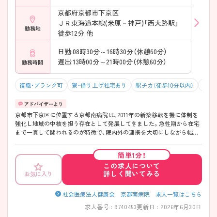
京都府京都市下京区
ＪＲ東海道本線(米原－神戸)「西大路駅」
勤務地
徒歩12分 他
日勤:08時30分～16時30分（休憩60分）
遅出:13時00分～21時00分（休憩60分）
勤務時間
復職・ブランク可
寮・借り上げ社宅あり
駅チカ（徒歩10分以内）
マイ
京都市下京区に位置する京都南病院は、2011年の新築移転を機に体制を
強化し地域の中核を担う存在として発展してきました。急性期から在宅
まで一貫して関われるのが特徴で、院内外の連携を大切にしながら幅広
い経験を積める環境です。勤務は「週35時間」で終業も早めのため、働き
やすさにも配慮されています！教育体制も整っており、プリセプター制度
簡単1分！
や段階的な育成で経験に不安がある方も安心してスタートしやすい職場
この求人について
です。 ――――――――――――――― ■ 早め終業で毎日ゆとり♪
詳しく聞いてみる
お気に入り
――――――――――――――― 無理なく続けやすい勤務環境が魅力
です。 ・「週35時間勤務」で体力的にも安心 ・終業は16時30分と早め ・有給
取得率も高く計画的にお休み可能 → プライベートとの両立を大切にで
社会医療法人健康会 京都南病院 求人一覧はこちら
きます ――――――――――――――― ■ 未経験でも安心の育成体制
求人番号 : 9740453
更新日 : 2026年6月30日
――――――――――――――― 一人ひとりに寄り添った教育環境で