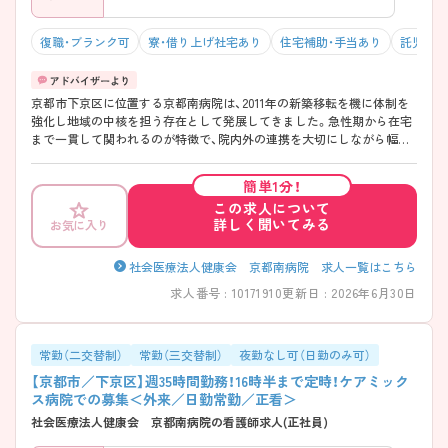
復職・ブランク可
寮・借り上げ社宅あり
住宅補助・手当あり
託児所・
京都市下京区に位置する京都南病院は、2011年の新築移転を機に体制を
強化し地域の中核を担う存在として発展してきました。急性期から在宅
まで一貫して関われるのが特徴で、院内外の連携を大切にしながら幅広
い経験を積める環境です。勤務は「週35時間」で終業も早めのため、働き
やすさにも配慮されています！教育体制も整っており、プリセプター制度
簡単1分！
や段階的な育成で経験に不安がある方も安心してスタートしやすい職場
この求人について
です。 ――――――――――――――― ■ 早め終業で毎日ゆとり♪
詳しく聞いてみる
お気に入り
――――――――――――――― 無理なく続けやすい勤務環境が魅力
です。 ・「週35時間勤務」で体力的にも安心 ・終業は16時30分と早め ・有給
取得率も高く計画的にお休み可能 → プライベートとの両立を大切にで
社会医療法人健康会 京都南病院 求人一覧はこちら
きます ――――――――――――――― ■ 未経験でも安心の育成体制
求人番号 : 10171910
更新日 : 2026年6月30日
――――――――――――――― 一人ひとりに寄り添った教育環境で
す。 ・既卒者にもプリセプターを配置 ・教育専任の担当者が在籍 ・クリニ
カルラダーで段階的に成長可能 → 経験に関係なく安心して学べます
――――――――――――――― ■ 幅広い医療を経験できる♪
常勤（二交替制）
常勤（三交替制）
夜勤なし可（日勤のみ可）
――――――――――――――― 多様なフィールドでスキルアップが
【京都市／下京区】週35時間勤務！16時半まで定時！ケアミック
可能です。 ・急性期～在宅まで一貫して関われる ・外来・入院・在宅の機
ス病院での募集＜外来／日勤常勤／正看＞
能を併せ持つ ・地域連携に深く関わる環境 → 幅広い視点を持った看護
社会医療法人健康会 京都南病院の看護師求人(正社員)
師を目指せます ――――――――――――――― ■ 専門性も着実に深
められる ――――――――――――――― スキルアップの機会もしっ