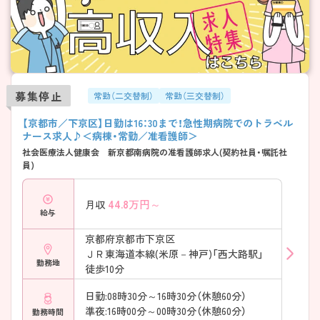
師を目指せます ――――――――――――――― ■ 専門性も着実に深
められる ――――――――――――――― スキルアップの機会もしっ
かり整っています。 ・褥瘡ケアなどの勉強会あり ・認定看護師が在籍 ・学
会参加など外部研修も充実 → 実践＋学びの両立が叶います
募集停止
常勤（二交替制）
常勤（三交替制）
【京都市／下京区】日勤は16：30まで！急性期病院でのトラベル
ナース求人♪＜病棟・常勤／准看護師＞
社会医療法人健康会 新京都南病院の准看護師求人(契約社員・嘱託社
員)
44.8
万円～
月収
給与
京都府京都市下京区
ＪＲ東海道本線(米原－神戸)「西大路駅」
勤務地
徒歩10分
日勤:08時30分～16時30分（休憩60分）
準夜:16時00分～00時30分（休憩60分）
勤務時間