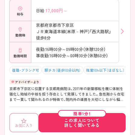
17,000
円～
日給
給与
京都府京都市下京区
ＪＲ東海道本線(米原－神戸)「西大路駅」
勤務地
徒歩8分
夜勤:16時00分～09時00分（休憩120分）
準夜勤:16時00分～00時30分（休憩60分）
勤務時間
復職・ブランク可
駅チカ（徒歩10分以内）
残業10h以下（ほぼなし）
積
京都市下京区に位置する京都南病院は、2011年の新築移転を機に体制を
強化し地域の中核を担う存在として発展してきました。急性期から在宅
まで一貫して関われるのが特徴で、院内外の連携を大切にしながら幅広
い経験を積める環境です。勤務は「週35時間」で終業も早めのため、働き
やすさにも配慮されています！教育体制も整っており、プリセプター制度
簡単1分！
や段階的な育成で経験に不安がある方も安心してスタートしやすい職場
この求人について
です。 ――――――――――――――― ■ 早め終業で毎日ゆとり♪
詳しく聞いてみる
お気に入り
――――――――――――――― 無理なく続けやすい勤務環境が魅力
です。 ・「週35時間勤務」で体力的にも安心 ・終業は16時30分と早め ・有給