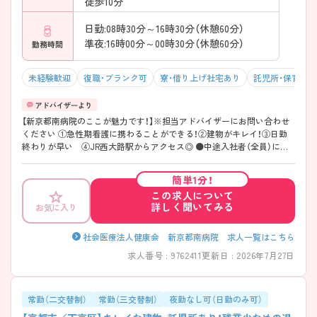
徒歩10分
日勤:08時30分～16時30分（休憩60分）
準夜:16時00分～00時30分（休憩60分）
勤務時間
未経験歓迎
復職・ブランク可
寮・借り上げ社宅あり
託児所・保育支
【新京都南病院のここが魅力です！】※担当アドバイザーにお問い合わせ
ください ①急性期看護に携わることができる！②建物がキレイ！③日勤
終わりが早い ④JR西大路駅からアクセス◎ ●中途入社者（全員）にメ
ンタルヘルスケアを導入し、心理療法士のカウンセリングを定期的に受
けてもらっています。
簡単1分！
この求人について
詳しく聞いてみる
お気に入り
社会医療法人健康会 新京都南病院 求人一覧はこちら
求人番号 : 9762411
更新日 : 2026年7月27日
常勤（二交替制）
常勤（三交替制）
夜勤なし可（日勤のみ可）