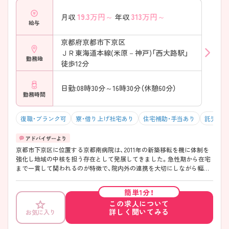
かり整っています。 ・褥瘡ケアなどの勉強会あり ・認定看護師が在籍 ・学
19.3
万円～
313
万円～
月収
年収
会参加など外部研修も充実 → 実践＋学びの両立が叶います
給与
京都府京都市下京区
ＪＲ東海道本線(米原－神戸)「西大路駅」
勤務地
徒歩12分
日勤:08時30分～16時30分（休憩60分）
勤務時間
復職・ブランク可
寮・借り上げ社宅あり
住宅補助・手当あり
託児所・
京都市下京区に位置する京都南病院は、2011年の新築移転を機に体制を
強化し地域の中核を担う存在として発展してきました。急性期から在宅
まで一貫して関われるのが特徴で、院内外の連携を大切にしながら幅広
い経験を積める環境です。勤務は「週35時間」で終業も早めのため、働き
やすさにも配慮されています！教育体制も整っており、プリセプター制度
簡単1分！
や段階的な育成で経験に不安がある方も安心してスタートしやすい職場
この求人について
です。 ――――――――――――――― ■ 早め終業で毎日ゆとり♪
詳しく聞いてみる
お気に入り
――――――――――――――― 無理なく続けやすい勤務環境が魅力
です。 ・「週35時間勤務」で体力的にも安心 ・終業は16時30分と早め ・有給