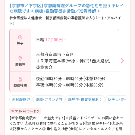
【京都市／下京区】京都南病院グループの急性期を担うキレイ
な病院です＜病棟・夜勤専従非常勤／准看護師＞
社会医療法人健康会 新京都南病院の准看護師求人(パート・アルバイ
ト)
17,000
円～
日給
給与
京都府京都市下京区
ＪＲ東海道本線(米原－神戸)「西大路駅」
勤務地
徒歩10分
夜勤:16時30分～09時00分（休憩120分）
準夜:16時00分～00時30分（休憩60分）
勤務時間
未経験歓迎
復職・ブランク可
託児所・保育支援あり
駅チカ（徒歩10分
【新京都南病院のここが魅力です！】※担当アドバイザーにお問い合わせ
ください ①急性期看護に携わることができる！②建物がキレイ！③JR西
大路駅からアクセス◎ ●中途入社者（全員）にメンタルヘルスケアを導
入し、心理療法士のカウンセリングを定期的に受けてもらっています。