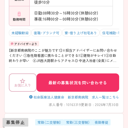
徒歩10分
日勤:08時30分～16時30分（休憩60分）
準夜:16時00分～00時30分（休憩60分）
勤務時間
未経験歓迎
復職・ブランク可
寮・借り上げ社宅あり
住宅補助・手当
【新京都南病院のここが魅力です！】※担当アドバイザーにお問い合わせ
ください ①急性期看護に携わることができる！②建物がキレイ！③日勤
終わりが早い ④JR西大路駅からアクセス◎ 中途入社者（全員）にメン
タルヘルスケアを導入し、心理療法士のカウンセリングを定期的に受け
てもらっています。
最新の募集状況を問い合わせる
お気に入り
社会医療法人健康会 新京都南病院 求人一覧はこちら
求人番号 : 10163319
更新日 : 2026年7月30日
募集停止
常勤（二交替制）
常勤（三交替制）
夜勤専従