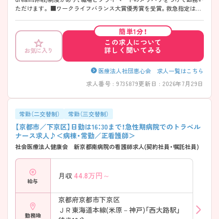
ただけます。 ■ワークライフバランス大賞優秀賞を受賞。救急指定はあ
るものの残業が月5~10時間程度と少なく、従業員の働きやすい環境づく
りに力を入れている企業です。 ■勤務形態は2交代制ですが、希望があれ
簡単1分！
ば3交代制も相談可能です。 ■子育てサポート企業として「くるみんマー
この求人について
ク」を取得。看護師の育児休業取得実績も多く取りやすい環境です。
詳しく聞いてみる
お気に入り
院内託児所を完備し仕事と育児の両立ができる環境が整っており、お子
様がいらっしゃる看護師様も安心して勤務いただけます。 ■配属先につ
いて希望部署を優先して配属しております。 ■看護師の平均年齢32.5
医療法人社団恵心会 求人一覧はこちら
歳、スタッフ間の仲が良くアットホームな雰囲気です。 ■教育体制とし
求人番号 : 9735879
更新日 : 2026年7月29日
て、PNSを導入しており入社後必ず先輩看護師と一緒に動くことができ
ます。経験が浅い方でも安心して勤務いただける環境です。 ■個々のキ
ャリアアップを目的としてラダーシステムを導入し段階的なステップア
ップができ専門職としての知識・技術を身に付けることができます。 ■
常勤（二交替制）
常勤（三交替制）
院外研修も病院のサポートシステムが整っており積極的に参加ができま
【京都市／下京区】日勤は16：30まで！急性期病院でのトラベル
す。 ■福利厚生も充実しております。（職員本人だけでなく職員の家族
ナース求人♪＜病棟・常勤／正看護師＞
の医療費が免除、優秀職員の表彰制度等）
社会医療法人健康会 新京都南病院の看護師求人(契約社員・嘱託社員)
44.8
万円～
月収
給与
京都府京都市下京区
ＪＲ東海道本線(米原－神戸)「西大路駅」
勤務地