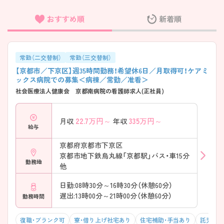
おすすめ順
新着順
フリーワード検索
常勤（二交替制）
常勤（三交替制）
【京都市／下京区】週35時間勤務！希望休6日／月取得可！ケアミ
ックス病院での募集＜病棟／常勤／准看＞
社会医療法人健康会 京都南病院の看護師求人(正社員)
22.7
万円～
335
万円～
月収
年収
給与
京都府京都市下京区
京都市地下鉄烏丸線「京都駅」バス・車15分
勤務地
他
日勤:08時30分～16時30分（休憩60分）
遅出:13時00分～21時00分（休憩60分）
勤務時間
復職・ブランク可
寮・借り上げ社宅あり
住宅補助・手当あり
託児所・