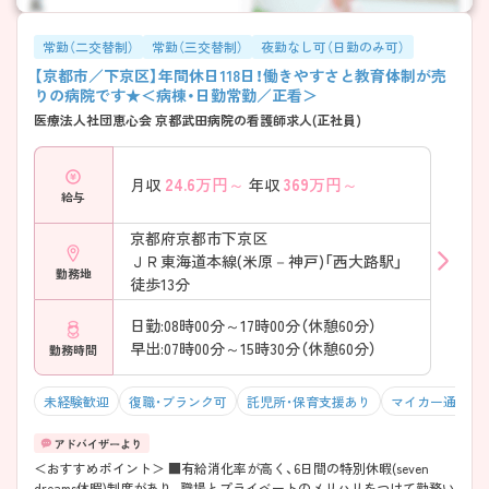
常勤（二交替制）
常勤（三交替制）
夜勤なし可（日勤のみ可）
【京都市／下京区】年間休日118日！働きやすさと教育体制が売
りの病院です★＜病棟・日勤常勤／正看＞
医療法人社団恵心会 京都武田病院の看護師求人(正社員)
24.6
万円～
369
万円～
月収
年収
給与
京都府京都市下京区
ＪＲ東海道本線(米原－神戸)「西大路駅」
勤務地
徒歩13分
日勤:08時00分～17時00分（休憩60分）
早出:07時00分～15時30分（休憩60分）
勤務時間
未経験歓迎
復職・ブランク可
託児所・保育支援あり
マイカー通勤可
＜おすすめポイント＞ ■有給消化率が高く、6日間の特別休暇(seven
dreams休暇)制度があり、職場とプライベートのメリハリをつけて勤務い