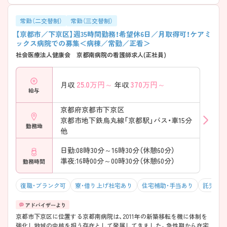
す。 ・既卒者にもプリセプターを配置 ・教育専任の担当者が在籍 ・クリニ
カルラダーで段階的に成長可能 → 経験に関係なく安心して学べます
――――――――――――――― ■ 幅広い医療を経験できる♪
常勤（二交替制）
常勤（三交替制）
――――――――――――――― 多様なフィールドでスキルアップが
【京都市／下京区】週35時間勤務！希望休6日／月取得可！ケアミ
可能です。 ・急性期～在宅まで一貫して関われる ・外来・入院・在宅の機
ックス病院での募集＜病棟／常勤／正看＞
能を併せ持つ ・地域連携に深く関わる環境 → 幅広い視点を持った看護
社会医療法人健康会 京都南病院の看護師求人(正社員)
師を目指せます ――――――――――――――― ■ 専門性も着実に深
められる ――――――――――――――― スキルアップの機会もしっ
かり整っています。 ・褥瘡ケアなどの勉強会あり ・認定看護師が在籍 ・学
25.0
万円～
370
万円～
月収
年収
会参加など外部研修も充実 → 実践＋学びの両立が叶います
給与
京都府京都市下京区
京都市地下鉄烏丸線「京都駅」バス・車15分
勤務地
他
日勤:08時30分～16時30分（休憩60分）
準夜:16時00分～00時30分（休憩60分）
勤務時間
復職・ブランク可
寮・借り上げ社宅あり
住宅補助・手当あり
託児所・
京都市下京区に位置する京都南病院は、2011年の新築移転を機に体制を
強化し地域の中核を担う存在として発展してきました。急性期から在宅