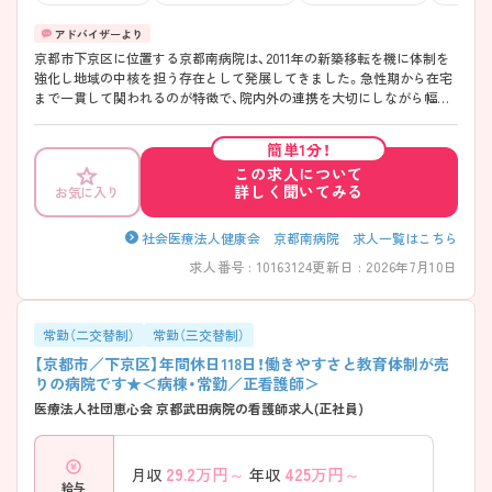
京都市下京区に位置する京都南病院は、2011年の新築移転を機に体制を
強化し地域の中核を担う存在として発展してきました。急性期から在宅
まで一貫して関われるのが特徴で、院内外の連携を大切にしながら幅広
い経験を積める環境です。勤務は「週35時間」で終業も早めのため、働き
やすさにも配慮されています！教育体制も整っており、プリセプター制度
簡単1分！
や段階的な育成で経験に不安がある方も安心してスタートしやすい職場
この求人について
です。 ――――――――――――――― ■ 早め終業で毎日ゆとり♪
詳しく聞いてみる
お気に入り
――――――――――――――― 無理なく続けやすい勤務環境が魅力
です。 ・「週35時間勤務」で体力的にも安心 ・終業は16時30分と早め ・有給
取得率も高く計画的にお休み可能 → プライベートとの両立を大切にで
社会医療法人健康会 京都南病院 求人一覧はこちら
きます ――――――――――――――― ■ 未経験でも安心の育成体制
求人番号 : 10163124
更新日 : 2026年7月10日
――――――――――――――― 一人ひとりに寄り添った教育環境で
す。 ・既卒者にもプリセプターを配置 ・教育専任の担当者が在籍 ・クリニ
カルラダーで段階的に成長可能 → 経験に関係なく安心して学べます
――――――――――――――― ■ 幅広い医療を経験できる♪
常勤（二交替制）
常勤（三交替制）
――――――――――――――― 多様なフィールドでスキルアップが
【京都市／下京区】年間休日118日！働きやすさと教育体制が売
可能です。 ・急性期～在宅まで一貫して関われる ・外来・入院・在宅の機
りの病院です★＜病棟・常勤／正看護師＞
能を併せ持つ ・地域連携に深く関わる環境 → 幅広い視点を持った看護
医療法人社団恵心会 京都武田病院の看護師求人(正社員)
師を目指せます ――――――――――――――― ■ 専門性も着実に深
められる ――――――――――――――― スキルアップの機会もしっ
かり整っています。 ・褥瘡ケアなどの勉強会あり ・認定看護師が在籍 ・学
29.2
万円～
425
万円～
月収
年収
会参加など外部研修も充実 → 実践＋学びの両立が叶います
給与