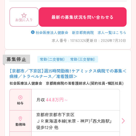
最新の募集状況を問い合わせる
お気に入り
社会医療法人健康会 新京都南病院 求人一覧はこちら
求人番号 : 10163326
更新日 : 2026年7月30日
募集停止
常勤（二交替制）
常勤（三交替制）
【京都市／下京区】週35時間勤務！ケアミックス病院での募集＜
病棟／トラベルナース／准看護師＞
社会医療法人健康会 京都南病院の准看護師求人(契約社員・嘱託社員)
44.8
万円～
月収
給与
京都府京都市下京区
ＪＲ東海道本線(米原－神戸)「西大路駅」
勤務地
徒歩12分 他