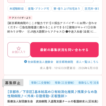
未経験歓迎
復職・ブランク可
寮・借り上げ社宅あり
託児所・保育支
【新京都南病院のここが魅力です！】※担当アドバイザーにお問い合わせ
ください ①急性期看護に携わることができる！②建物がキレイ！③日勤
終わりが早い ④JR西大路駅からアクセス◎ ●中途入社者（全員）にメ
ンタルヘルスケアを導入し、心理療法士のカウンセリングを定期的に受
けてもらっています。
最新の募集状況を問い合わせる
お気に入り
社会医療法人健康会 新京都南病院 求人一覧はこちら
求人番号 : 10163328
更新日 : 2026年6月30日
募集停止
常勤（二交替制）
常勤（三交替制）
夜勤なし可（日勤のみ
【京都市／下京区】基本給高め◎有給消化推奨♪残業少なめ急
性期病院♪＜外来・日勤常勤・正看護師＞
医療法人財団康生会 武田病院 入退院支援チームの看護師求人(正社員)