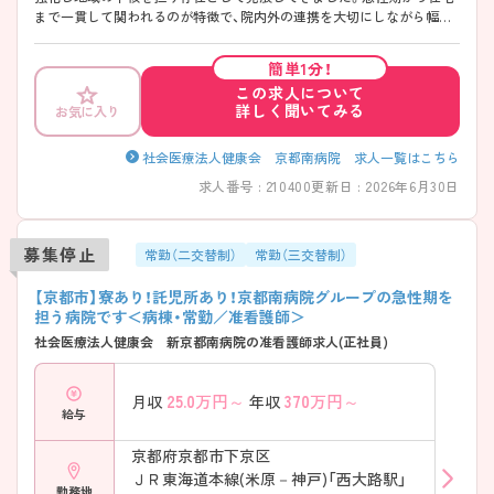
まで一貫して関われるのが特徴で、院内外の連携を大切にしながら幅広
い経験を積める環境です。勤務は「週35時間」で終業も早めのため、働き
やすさにも配慮されています！教育体制も整っており、プリセプター制度
簡単1分！
や段階的な育成で経験に不安がある方も安心してスタートしやすい職場
この求人について
です。 ――――――――――――――― ■ 早め終業で毎日ゆとり♪
詳しく聞いてみる
お気に入り
――――――――――――――― 無理なく続けやすい勤務環境が魅力
です。 ・「週35時間勤務」で体力的にも安心 ・終業は16時30分と早め ・有給
取得率も高く計画的にお休み可能 → プライベートとの両立を大切にで
社会医療法人健康会 京都南病院 求人一覧はこちら
きます ――――――――――――――― ■ 未経験でも安心の育成体制
求人番号 : 210400
更新日 : 2026年6月30日
――――――――――――――― 一人ひとりに寄り添った教育環境で
す。 ・既卒者にもプリセプターを配置 ・教育専任の担当者が在籍 ・クリニ
カルラダーで段階的に成長可能 → 経験に関係なく安心して学べます
募集停止
――――――――――――――― ■ 幅広い医療を経験できる♪
常勤（二交替制）
常勤（三交替制）
――――――――――――――― 多様なフィールドでスキルアップが
可能です。 ・急性期～在宅まで一貫して関われる ・外来・入院・在宅の機
【京都市】寮あり！託児所あり！京都南病院グループの急性期を
能を併せ持つ ・地域連携に深く関わる環境 → 幅広い視点を持った看護
担う病院です＜病棟・常勤／准看護師＞
師を目指せます ――――――――――――――― ■ 専門性も着実に深
社会医療法人健康会 新京都南病院の准看護師求人(正社員)
められる ――――――――――――――― スキルアップの機会もしっ
かり整っています。 ・褥瘡ケアなどの勉強会あり ・認定看護師が在籍 ・学
会参加など外部研修も充実 → 実践＋学びの両立が叶います
25.0
万円～
370
万円～
月収
年収
給与
京都府京都市下京区
ＪＲ東海道本線(米原－神戸)「西大路駅」
勤務地