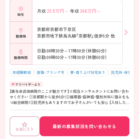
23.9
万円～
366
万円～
月収
年収
給与
京都府京都市下京区
京都市地下鉄烏丸線「京都駅」徒歩5分 他
勤務地
日勤:08時30分～17時00分（休憩60分）
日勤:09時00分～17時30分（休憩60分）
勤務時間
未経験歓迎
復職・ブランク可
寮・借り上げ社宅あり
託児所・保育支
【康生会武田病院のここが魅力です】※担当コンサルタントにお問い合わ
せください ①京都駅から徒歩5分！②循環器・脳神経・整形外科に強みをも
つ総合病院！③託児所もありますのでお子さんがいても安心 【入社した
方の声】 ■人間関係も良く働きやすいです！■急性期を学べる環境があ
ります！
最新の募集状況を問い合わせる
お気に入り