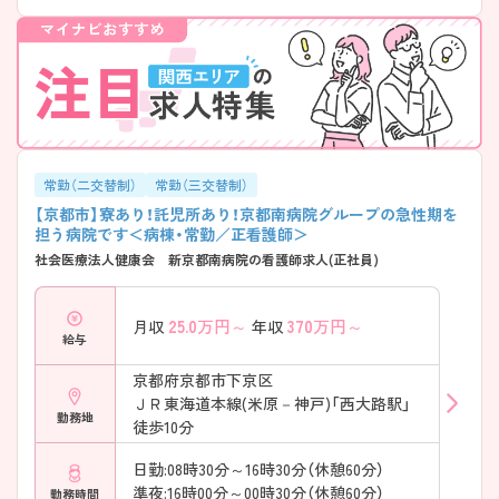
ます。経験が浅い方でも安心して勤務いただける環境です。 ■個々のキ
ャリアアップを目的としてラダーシステムを導入し段階的なステップア
ップができ専門職としての知識・技術を身に付けることができます。 ■
院外研修も病院のサポートシステムが整っており積極的に参加ができま
す。 ■福利厚生も充実しております。（職員本人だけでなく職員の家族
の医療費が免除、優秀職員の表彰制度等）
常勤（二交替制）
常勤（三交替制）
【京都市】寮あり！託児所あり！京都南病院グループの急性期を
担う病院です＜病棟・常勤／正看護師＞
社会医療法人健康会 新京都南病院の看護師求人(正社員)
25.0
万円～
370
万円～
月収
年収
給与
京都府京都市下京区
ＪＲ東海道本線(米原－神戸)「西大路駅」
勤務地
徒歩10分
日勤:08時30分～16時30分（休憩60分）
準夜:16時00分～00時30分（休憩60分）
勤務時間