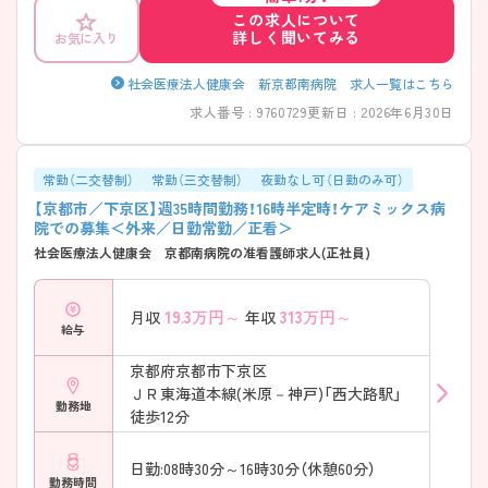
この求人について
詳しく聞いてみる
お気に入り
社会医療法人健康会 新京都南病院 求人一覧はこちら
求人番号 : 9760729
更新日 : 2026年6月30日
常勤（二交替制）
常勤（三交替制）
夜勤なし可（日勤のみ可）
【京都市／下京区】週35時間勤務！16時半定時！ケアミックス病
院での募集＜外来／日勤常勤／正看＞
社会医療法人健康会 京都南病院の准看護師求人(正社員)
19.3
万円～
313
万円～
月収
年収
給与
京都府京都市下京区
ＪＲ東海道本線(米原－神戸)「西大路駅」
勤務地
徒歩12分
日勤:08時30分～16時30分（休憩60分）
勤務時間