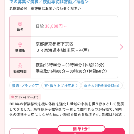
での募集＜病棟／夜勤専従非常勤／准看＞
名称非公開 ※詳細はお問い合わせください
36,000
円～
日給
給与
京都府京都市下京区
ＪＲ東海道本線(米原－神戸)
勤務地
夜勤:16時00分～09時00分（休憩120分）
準夜勤:16時00分～00時30分（休憩60分）
勤務時間
復職・ブランク可
寮・借り上げ社宅あり
駅チカ（徒歩10分以内）
残業1
2011年の新築移転を機に体制を強化し地域の中核を担う存在として発展
してきました。急性期から在宅まで一貫して関われるのが特徴で、院内
外の連携を大切にしながら幅広い経験を積める環境です。勤務は「週35
時間」で終業も早めのため、働きやすさにも配慮されています！教育体制
も整っており、プリセプター制度や段階的な育成で経験に不安がある方
簡単1分！
も安心してスタートしやすい職場です。