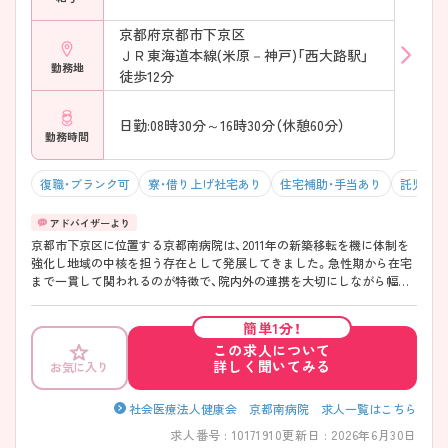
りを大切にしています。 ・年間休日118日 ・夏季休暇3日、年末年始休暇4
日 ・1週間程度の長期休暇取得も可能 ・有給最大48日保有可能 ・産育休取
京都府京都市下京区
得実績あり → 仕事とプライベートのメリハリをつけながら勤務できま
ＪＲ東海道本線(米原－神戸)「西大路駅」
す！ ――――――――――――――― ■ 遠方の方・子育て世代も安心♪
勤務地
――――――――――――――― 福利厚生の手厚さも魅力の一つです！
徒歩12分
・寮完備（月5,000円～30,000円） ・託児所利用可能 ・医療費減免制度あり
・職員食堂あり（350円／食） ・退職金制度あり → ライフステージが変わ
日勤:08時30分～16時30分（休憩60分）
っても長く働き続けやすい環境です♪
勤務時間
――――――――――――――― ■ 地域密着×高度医療が学べる環境！
――――――――――――――― 地域医療から専門性の高い看護まで
経験できます。 ・300床規模の地域中核病院 ・透析133床で関西最大級 ・年
復職・ブランク可
寮・借り上げ社宅あり
住宅補助・手当あり
託児所・
間オペ件数1,430件 ・急性期・障害者・地域包括ケア病棟を運営 ・20診療科
を標榜 → 幅広い看護経験を積みたい方には非常におすすめです♪
京都市下京区に位置する京都南病院は、2011年の新築移転を機に体制を
強化し地域の中核を担う存在として発展してきました。急性期から在宅
まで一貫して関われるのが特徴で、院内外の連携を大切にしながら幅広
い経験を積める環境です。勤務は「週35時間」で終業も早めのため、働き
やすさにも配慮されています！教育体制も整っており、プリセプター制度
簡単1分！
や段階的な育成で経験に不安がある方も安心してスタートしやすい職場
この求人について
です。 ――――――――――――――― ■ 早め終業で毎日ゆとり♪
詳しく聞いてみる
お気に入り
――――――――――――――― 無理なく続けやすい勤務環境が魅力
です。 ・「週35時間勤務」で体力的にも安心 ・終業は16時30分と早め ・有給
取得率も高く計画的にお休み可能 → プライベートとの両立を大切にで
社会医療法人健康会 京都南病院 求人一覧はこちら
きます ――――――――――――――― ■ 未経験でも安心の育成体制
求人番号 : 10171910
更新日 : 2026年6月30日
――――――――――――――― 一人ひとりに寄り添った教育環境で