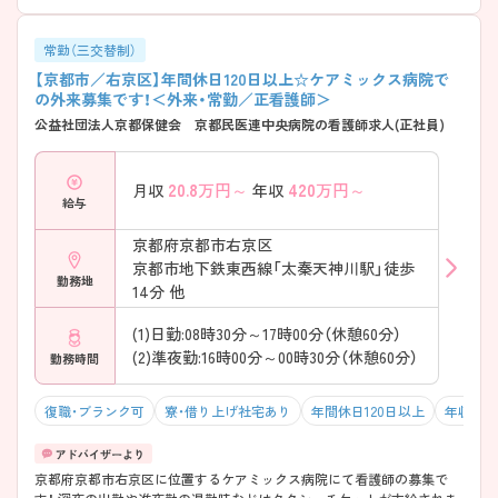
常勤（三交替制）
【京都市／右京区】年間休日120日以上☆ケアミックス病院で
の外来募集です！＜外来・常勤／正看護師＞
公益社団法人京都保健会 京都民医連中央病院の看護師求人(正社員)
20.8
万円～
420
万円～
月収
年収
給与
京都府京都市右京区
京都市地下鉄東西線「太秦天神川駅」徒歩
勤務地
14分 他
(1)日勤:08時30分～17時00分（休憩60分）
(2)準夜勤:16時00分～00時30分（休憩60分）
勤務時間
復職・ブランク可
寮・借り上げ社宅あり
年間休日120日以上
年収50
京都府京都市右京区に位置するケアミックス病院にて看護師の募集で