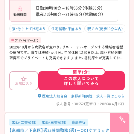
日勤:08時10分～16時55分（休憩60分）
準夜:13時00分～21時45分（休憩60分）
勤務時間
寮・借り上げ社宅あり
住宅補助・手当あり
駅チカ（徒歩10分以内）
残
2022年10月から病院名が変わり、リニューアルオープンする地域密着型
の病院です。 賞与は実績4か月分。年間休日は120日以上、高い有給休暇
取得率でプライベートも充実できます♪ また、福利厚生が充実してお
り、育児休暇取得率は100%となっております。 京都市の中心にある病院
ですのでアクセスが大変便利で、仕事終わりに徒歩で繁華街へ行くこと
簡単1分！
なども可能です。 少しでも興味のある方はお気軽にご相談ください。よ
この求人について
り詳しくご説明いたします！
詳しく聞いてみる
お気に入り
医療法人知音会 京都新町病院 求人一覧はこちら
求人番号 : 305521
更新日 : 2026年4月15日
常勤（二交替制）
常勤（三交替制）
夜勤専従
【京都市／下京区】週35時間勤務！週1～OK！ケアミックス病院