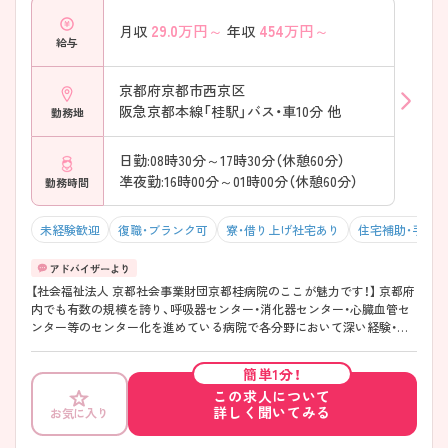
29.0
万円～
454
万円～
月収
年収
給与
京都府京都市西京区
阪急京都本線「桂駅」バス・車10分 他
勤務地
日勤:08時30分～17時30分（休憩60分）
凖夜勤:16時00分～01時00分（休憩60分）
勤務時間
未経験歓迎
復職・ブランク可
寮・借り上げ社宅あり
住宅補助・手当
【社会福祉法人 京都社会事業財団京都桂病院のここが魅力です！】 京都府
内でも有数の規模を誇り、呼吸器センター・消化器センター・心臓血管セ
ンター等のセンター化を進めている病院で各分野において深い経験・知
識を身に付けることができる環境です。また、地域がん診療連携拠点病
院に認定されている病院ですので、がん看護に興味のある方にもオスス
簡単1分！
メです。ご興味ある方には、面接対策ポイントなど、さらに詳細をお話し
この求人について
いたしますのでお気軽にご相談ください。
詳しく聞いてみる
お気に入り