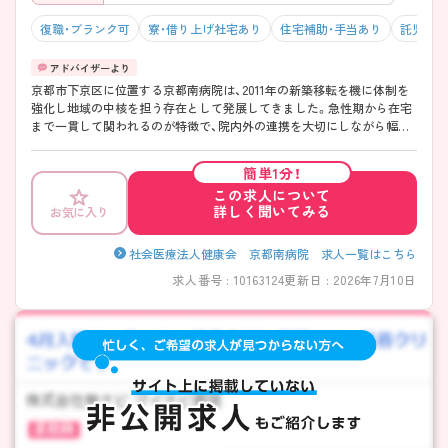
復職・ブランク可
寮・借り上げ社宅あり
住宅補助・手当あり
託児所・
京都市下京区に位置する京都南病院は、2011年の新築移転を機に体制を
強化し地域の中核を担う存在として発展してきました。急性期から在宅
まで一貫して関われるのが特徴で、院内外の連携を大切にしながら幅広
い経験を積める環境です。勤務は「週35時間」で終業も早めのため、働き
やすさにも配慮されています！教育体制も整っており、プリセプター制度
簡単1分！
や段階的な育成で経験に不安がある方も安心してスタートしやすい職場
この求人について
です。 ――――――――――――――― ■ 早め終業で毎日ゆとり♪
詳しく聞いてみる
お気に入り
――――――――――――――― 無理なく続けやすい勤務環境が魅力
です。 ・「週35時間勤務」で体力的にも安心 ・終業は16時30分と早め ・有給
取得率も高く計画的にお休み可能 → プライベートとの両立を大切にで
社会医療法人健康会 京都南病院 求人一覧はこちら
きます ――――――――――――――― ■ 未経験でも安心の育成体制
求人番号 : 10163124
更新日 : 2026年7月10日
――――――――――――――― 一人ひとりに寄り添った教育環境で
す。 ・既卒者にもプリセプターを配置 ・教育専任の担当者が在籍 ・クリニ
カルラダーで段階的に成長可能 → 経験に関係なく安心して学べます
――――――――――――――― ■ 幅広い医療を経験できる♪
――――――――――――――― 多様なフィールドでスキルアップが
可能です。 ・急性期～在宅まで一貫して関われる ・外来・入院・在宅の機
能を併せ持つ ・地域連携に深く関わる環境 → 幅広い視点を持った看護
師を目指せます ――――――――――――――― ■ 専門性も着実に深
められる ――――――――――――――― スキルアップの機会もしっ