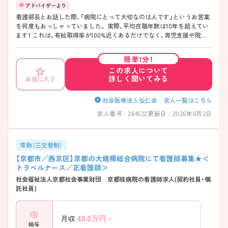
看護部長とお話した際、「病院にとって大切なのは人です」というお言葉
を何度もおっしゃっていました。 実際、平均在職年数は10年を超えてい
ます！ これは、有給取得率が100%近くあるだけでなく、育児支援や院内
勉強会の実施等の待遇が根底にあるからだと思いました♪
簡単1分！
この求人について
詳しく聞いてみる
お気に入り
社会医療法人弘仁会 求人一覧はこちら
求人番号 : 264522
更新日 : 2026年6月2日
常勤（三交替制）
【京都市／西京区】京都の大規模総合病院にて看護師募集★＜
トラベルナース／正看護師＞
社会福祉法人京都社会事業財団 京都桂病院の看護師求人(契約社員・嘱
託社員)
40.0
万円～
月収
給与