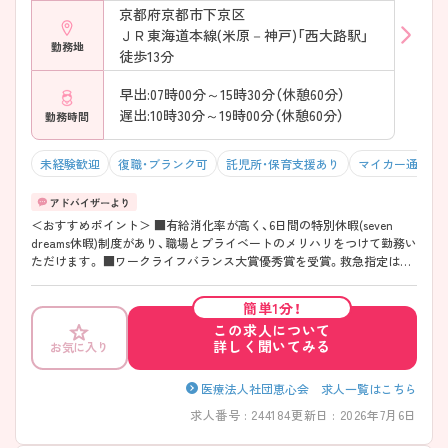
京都府京都市下京区
ＪＲ東海道本線(米原－神戸)「西大路駅」
勤務地
徒歩13分
早出:07時00分～15時30分（休憩60分）
遅出:10時30分～19時00分（休憩60分）
勤務時間
未経験歓迎
復職・ブランク可
託児所・保育支援あり
マイカー通勤可
＜おすすめポイント＞ ■有給消化率が高く、6日間の特別休暇(seven
dreams休暇)制度があり、職場とプライベートのメリハリをつけて勤務い
ただけます。 ■ワークライフバランス大賞優秀賞を受賞。救急指定はあ
るものの残業が月5~10時間程度と少なく、従業員の働きやすい環境づく
りに力を入れている企業です。 ■勤務形態は2交代制ですが、希望があれ
簡単1分！
ば3交代制も相談可能です。 ■子育てサポート企業として「くるみんマー
この求人について
ク」を取得。看護師の育児休業取得実績も多く取りやすい環境です。
詳しく聞いてみる
お気に入り
院内託児所を完備し仕事と育児の両立ができる環境が整っており、お子
様がいらっしゃる看護師様も安心して勤務いただけます。 ■配属先につ
いて希望部署を優先して配属しております。 ■看護師の平均年齢32.5
医療法人社団恵心会 求人一覧はこちら
歳、スタッフ間の仲が良くアットホームな雰囲気です。 ■教育体制とし
求人番号 : 244184
更新日 : 2026年7月6日
て、PNSを導入しており入社後必ず先輩看護師と一緒に動くことができ
ます。経験が浅い方でも安心して勤務いただける環境です。 ■個々のキ