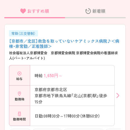
おすすめ順
新着順
フリーワード検索
常勤（三交替制）
【京都市／北区】救急を取っていないケアミックス病院♪＜病
棟・非常勤／正看護師＞
社会福祉法人京都博愛会 京都博愛会病院 京都博愛会病院の看護師求
人(パート・アルバイト)
1,650
円～
時給
給与
京都府京都市北区
京都市地下鉄烏丸線「北山(京都)駅」徒歩
勤務地
15分
日勤:08時30分～17時00分（休憩60分）
勤務時間