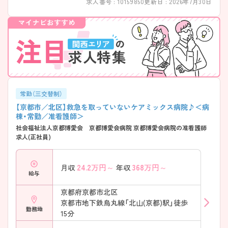
求人番号 : 10159850
更新日 : 2026年7月30日
常勤（三交替制）
【京都市／北区】救急を取っていないケアミックス病院♪＜病
棟・常勤／准看護師＞
社会福祉法人京都博愛会 京都博愛会病院 京都博愛会病院の准看護師
求人(正社員)
24.2
万円～
368
万円～
月収
年収
給与
京都府京都市北区
京都市地下鉄烏丸線「北山(京都)駅」徒歩
勤務地
15分