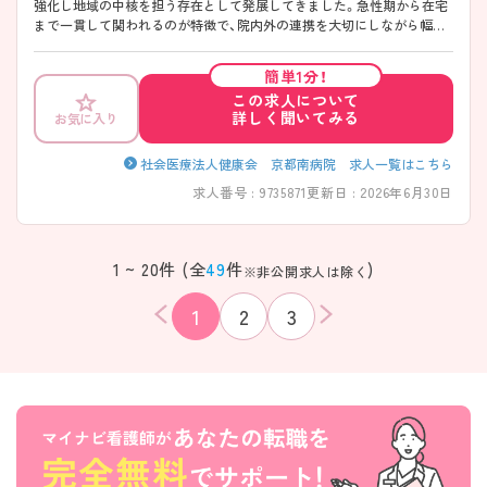
強化し地域の中核を担う存在として発展してきました。急性期から在宅
まで一貫して関われるのが特徴で、院内外の連携を大切にしながら幅広
い経験を積める環境です。勤務は「週35時間」で終業も早めのため、働き
やすさにも配慮されています！教育体制も整っており、プリセプター制度
簡単1分！
や段階的な育成で経験に不安がある方も安心してスタートしやすい職場
この求人について
です。 ――――――――――――――― ■ 早め終業で毎日ゆとり♪
詳しく聞いてみる
お気に入り
――――――――――――――― 無理なく続けやすい勤務環境が魅力
です。 ・「週35時間勤務」で体力的にも安心 ・終業は16時30分と早め ・有給
取得率も高く計画的にお休み可能 → プライベートとの両立を大切にで
社会医療法人健康会 京都南病院 求人一覧はこちら
きます ――――――――――――――― ■ 未経験でも安心の育成体制
求人番号 : 9735871
更新日 : 2026年6月30日
――――――――――――――― 一人ひとりに寄り添った教育環境で
す。 ・既卒者にもプリセプターを配置 ・教育専任の担当者が在籍 ・クリニ
カルラダーで段階的に成長可能 → 経験に関係なく安心して学べます
――――――――――――――― ■ 幅広い医療を経験できる♪
1 ~ 20件 (全
49
件
)
※非公開求人は除く
――――――――――――――― 多様なフィールドでスキルアップが
可能です。 ・急性期～在宅まで一貫して関われる ・外来・入院・在宅の機
1
2
3
能を併せ持つ ・地域連携に深く関わる環境 → 幅広い視点を持った看護
師を目指せます ――――――――――――――― ■ 専門性も着実に深
められる ――――――――――――――― スキルアップの機会もしっ
かり整っています。 ・褥瘡ケアなどの勉強会あり ・認定看護師が在籍 ・学
会参加など外部研修も充実 → 実践＋学びの両立が叶います
該当件数
条件を
検索する
クリア
件