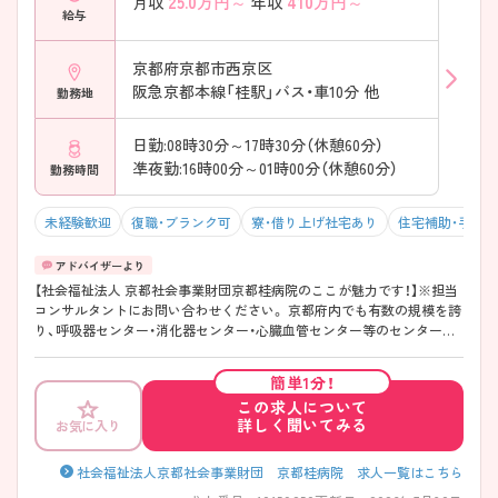
25.0
万円～
410
万円～
月収
年収
給与
京都府京都市西京区
阪急京都本線「桂駅」バス・車10分 他
勤務地
日勤:08時30分～17時30分（休憩60分）
凖夜勤:16時00分～01時00分（休憩60分）
勤務時間
未経験歓迎
復職・ブランク可
寮・借り上げ社宅あり
住宅補助・手当
【社会福祉法人 京都社会事業財団京都桂病院のここが魅力です！】※担当
コンサルタントにお問い合わせください。 京都府内でも有数の規模を誇
り、呼吸器センター・消化器センター・心臓血管センター等のセンター化
を進めている病院で各分野において深い経験・知識を身に付けることが
できる環境です。また、地域がん診療連携拠点病院に認定されている病
簡単1分！
院ですので、がん看護に興味のある方にもオススメです。ご興味ある方
この求人について
には、面接対策ポイントなど、さらに詳細をお話しいたしますのでお気軽
詳しく聞いてみる
お気に入り
にご相談ください。
社会福祉法人京都社会事業財団 京都桂病院 求人一覧はこちら