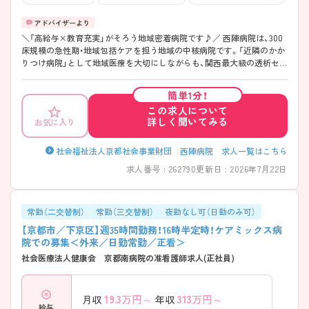
＼「高給与×教育充実」がそろう地域密着病院です♪／ 西陣病院は、300
床規模の急性期・地域包括ケアを担う地域の中核病院です。「近隣のかか
りつけ病院」として地域医療を大切にしながらも、関西最大級の透析セン
ターや高度医療にも力を入れており、幅広い看護経験を積むことができ
ます。 特に魅力なのは、京都市内でもトップクラスの給与水準と教育体
簡単1分！
制の充実度。プリセプター制度に加え、専任の教育担当科長が配置され
この求人について
ており、一人ひとりの成長を丁寧にサポートしてくれる環境です。 また、
詳しく聞いてみる
お気に入り
年間休日118日で長期休暇も取得しやすく、寮や託児所も完備。福利厚生
も充実しているため、若手の方から子育て世代の方、遠方から転居を考え
ている方まで長く安心して働きやすい職場です。
社会福祉法人京都社会事業財団 西陣病院 求人一覧はこちら
――――――――――――――― ■ 京都屈指の高待遇が魅力！
求人番号 : 262790
更新日 : 2026年7月22日
――――――――――――――― 給与・賞与ともに高水準の好条件求人
です♪ ・病棟年収455万円～591万円 ・経験3年モデル年収489万円 ・賞与実
績4.4ヶ月 ・昇給6,000円／年（京都府内でも高水準） ・扶養手当・住宅手当
も充実 → 安定した収入を確保しながら長期的なキャリア形成が可能で
常勤（二交替制）
常勤（三交替制）
夜勤なし可（日勤のみ可）
す！ ――――――――――――――― ■ 未経験分野にも挑戦しやすい
【京都市／下京区】週35時間勤務！16時半定時！ケアミックス病
教育環境♪ ――――――――――――――― 看護師として成長したい
院での募集＜外来／日勤常勤／正看＞
方にピッタリの環境です！ ・プリセプター制度あり ・専任の教育担当科長
社会医療法人健康会 京都南病院の准看護師求人(正社員)
を配置 ・外部研修への参加も積極支援 ・経験1年以上から応募可能 → 「し
っかり教えてもらえる環境」で安心してスキルアップできます♪
――――――――――――――― ■ プライベートも大切にできる職場
19.3
万円～
313
万円～
月収
年収
です♪ ――――――――――――――― 無理なく長く働ける環境づく
給与