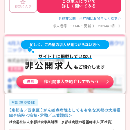
この求人について
――――――――――――――― ■ 早め終業で毎日ゆとり♪
詳しく聞いてみる
お気に入り
――――――――――――――― 無理なく続けやすい勤務環境が魅力
です。 ・「週35時間勤務」で体力的にも安心 ・終業は16時30分と早め ・有給
取得率も高く計画的にお休み可能 → プライベートとの両立を大切にで
名称非公開 ※詳細はお問合せください
きます ――――――――――――――― ■ 未経験でも安心の育成体制
求人番号 : 9734679
更新日 : 2026年8月6日
――――――――――――――― 一人ひとりに寄り添った教育環境で
す。 ・既卒者にもプリセプターを配置 ・教育専任の担当者が在籍 ・クリニ
カルラダーで段階的に成長可能 → 経験に関係なく安心して学べます
――――――――――――――― ■ 幅広い医療を経験できる♪
――――――――――――――― 多様なフィールドでスキルアップが
可能です。 ・急性期～在宅まで一貫して関われる ・外来・入院・在宅の機
能を併せ持つ ・地域連携に深く関わる環境 → 幅広い視点を持った看護
師を目指せます ――――――――――――――― ■ 専門性も着実に深
められる ――――――――――――――― スキルアップの機会もしっ
かり整っています。 ・褥瘡ケアなどの勉強会あり ・認定看護師が在籍 ・学
会参加など外部研修も充実 → 実践＋学びの両立が叶います
常勤（三交替制）
【京都市／西京区 】がん拠点病院としても有名な京都の大規模
総合病院＜病棟・常勤／正看護師＞
社会福祉法人京都社会事業財団 京都桂病院の看護師求人(正社員)