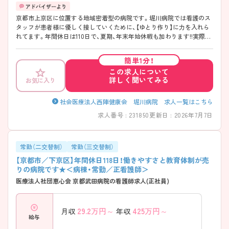
京都市上京区に位置する地域密着型の病院です。堀川病院では看護のス
タッフが患者様に優しく接していくために、【ゆとり作り】に力を入れら
れてます。年間休日は110日で、夏期、年末年始休暇も加わります!!実際に
ご入職された看護師さんが皆さん口をそろえて残業はほとんどないとお
っしゃられてます♪ 病院周辺は、京都ならではの町屋風景や神社仏閣、
簡単1分！
大学などに囲まれており、京都の歴史とともに歩んできた病院です。 ●
この求人について
患者様とゆったり関わりたい方 ●在宅支援に興味のある方におすす
詳しく聞いてみる
お気に入り
めです♪ ご興味をお持ちの方はお気軽にお問い合わせください。
社会医療法人西陣健康会 堀川病院 求人一覧はこちら
求人番号 : 231850
更新日 : 2026年7月7日
常勤（二交替制）
常勤（三交替制）
【京都市／下京区】年間休日118日！働きやすさと教育体制が売
りの病院です★＜病棟・常勤／正看護師＞
医療法人社団恵心会 京都武田病院の看護師求人(正社員)
29.2
万円～
425
万円～
月収
年収
給与