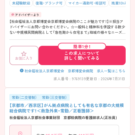
未経験歓迎
復職・ブランク可
マイカー通勤可・相談可
残業10h以下
【社会福祉法人京都博愛会京都博愛会病院のここが魅力です！】※担当ア
ドバイザーにお問い合わせください。 ☆一般科と精神科を併設する数少
ない中規模民間病院として「急性期から在宅まで」地域の様々なニーズに
対応しており、様々な経験を積むことができます。 ☆充実した教育制度
があります。臨時実習の受け入れもされており、幅広い教育を行ってお
簡単1分！
られます。 ☆年間休日110日！有給消化率8割以上、残業時間も月間5時間
この求人について
程度と、プライベートと両立したい方にもおすすめです。
詳しく聞いてみる
お気に入り
社会福祉法人京都博愛会 京都博愛会病院 求人一覧はこちら
求人番号 : 9769139
更新日 : 2026年7月31日
常勤（二交替制）
常勤（三交替制）
【京都市／西京区】がん拠点病院としても有名な京都の大規模
総合病院です！＜救急外来・常勤／正看護師＞
社会福祉法人京都社会事業財団 京都桂病院の看護師求人(正社員)