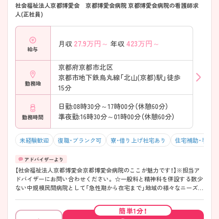
社会福祉法人京都博愛会 京都博愛会病院 京都博愛会病院の看護師求
人(正社員)
27.9
万円～
423
万円～
月収
年収
給与
京都府京都市北区
京都市地下鉄烏丸線「北山(京都)駅」徒歩
勤務地
15分
日勤:08時30分～17時00分（休憩60分）
準夜勤:16時30分～01時00分（休憩60分）
勤務時間
未経験歓迎
復職・ブランク可
寮・借り上げ社宅あり
住宅補助・手当
【社会福祉法人京都博愛会京都博愛会病院のここが魅力です！】※担当ア
ドバイザーにお問い合わせください。 ☆一般科と精神科を併設する数少
ない中規模民間病院として「急性期から在宅まで」地域の様々なニーズに
対応しており、様々な経験を積むことができます。 ☆充実した教育制度
があります。臨時実習の受け入れもされており、幅広い教育を行ってお
簡単1分！
られます。 ☆年間休日110日！有給消化率8割以上、残業時間も月間5時間