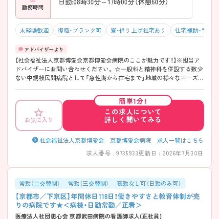
日勤:08時30分～17時00分（休憩60分）
勤務時間
未経験歓迎
復職・ブランク可
寮・借り上げ社宅あり
住宅補助・手当
【社会福祉法人京都博愛会京都博愛会病院のここが魅力です！】※担当ア
ドバイザーにお問い合わせください。 ☆一般科と精神科を併設する数少
ない中規模民間病院として「急性期から在宅まで」地域の様々なニーズに
対応しており、様々な経験を積むことができます。 ☆充実した教育制度
があります。臨時実習の受け入れもされており、幅広い教育を行ってお
簡単1分！
られます。 ☆年間休日110日！有給消化率8割以上、残業時間も月間5時間
この求人について
程度と、プライベートと両立したい方にもおすすめです。
詳しく聞いてみる
お気に入り
社会福祉法人京都博愛会 京都博愛会病院 求人一覧はこちら
求人番号 : 9735933
更新日 : 2026年7月30日
常勤（二交替制）
常勤（三交替制）
夜勤なし可（日勤のみ可）
【京都市／下京区】年間休日118日！働きやすさと教育体制が売
りの病院です★＜病棟・日勤常勤／正看＞
医療法人社団恵心会 京都武田病院の看護師求人(正社員)