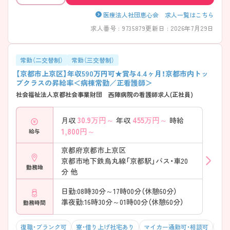
様がいらっしゃる看護師様も安心して勤務いただけます。 ■配属先につ
いて希望部署を優先して配属しております。 ■看護師の平均年齢32.5
医療法人社団恵心会 求人一覧はこちら
歳、スタッフ間の仲が良くアットホームな雰囲気です。 ■教育体制とし
求人番号 : 9735879
更新日 : 2026年7月29日
て、PNSを導入しており入社後必ず先輩看護師と一緒に動くことができ
ます。経験が浅い方でも安心して勤務いただける環境です。 ■個々のキ
ャリアアップを目的としてラダーシステムを導入し段階的なステップア
ップができ専門職としての知識・技術を身に付けることができます。 ■
常勤（二交替制）
常勤（三交替制）
院外研修も病院のサポートシステムが整っており積極的に参加ができま
【京都市上京区】年収590万円可★賞与4.4ヶ月！京都市内トッ
す。 ■福利厚生も充実しております。（職員本人だけでなく職員の家族
プクラスの昇給率＜病棟常勤／正看護師＞
の医療費が免除、優秀職員の表彰制度等）
社会福祉法人京都社会事業財団 西陣病院の看護師求人(正社員)
30.9
万円～
455
万円～
月収
年収
時給
1,800
円～
給与
京都府京都市上京区
京都市地下鉄烏丸線「京都駅」バス・車20
勤務地
分 他
日勤:08時30分～17時00分（休憩60分）
準夜勤:16時30分～01時00分（休憩60分）
勤務時間
復職・ブランク可
寮・借り上げ社宅あり
マイカー通勤可・相談可
残業