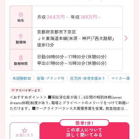
24.6
万円～
369
万円～
月収
年収
給与
京都府京都市下京区
ＪＲ東海道本線(米原－神戸)「西大路駅」
勤務地
徒歩13分
日勤:08時00分～17時00分（休憩60分）
早出:07時00分～15時30分（休憩60分）
勤務時間
未経験歓迎
復職・ブランク可
託児所・保育支援あり
マイカー通勤可
＜おすすめポイント＞ ■有給消化率が高く、6日間の特別休暇(seven
dreams休暇)制度があり、職場とプライベートのメリハリをつけて勤務い
ただけます。 ■ワークライフバランス大賞優秀賞を受賞。救急指定はあ
るものの残業が月5~10時間程度と少なく、従業員の働きやすい環境づく
りに力を入れている企業です。 ■勤務形態は2交代制ですが、希望があれ
簡単1分！
ば3交代制も相談可能です。 ■子育てサポート企業として「くるみんマー
この求人について
ク」を取得。看護師の育児休業取得実績も多く取りやすい環境です。
詳しく聞いてみる
お気に入り
院内託児所を完備し仕事と育児の両立ができる環境が整っており、お子