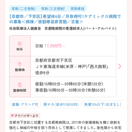
ャリアアップを目的としてラダーシステムを導入し段階的なステップア
ップができ専門職としての知識・技術を身に付けることができます。 ■
常勤（二交替制）
常勤（三交替制）
夜勤専従
院外研修も病院のサポートシステムが整っており積極的に参加ができま
【京都市／下京区】希望休6日／月取得可！ケアミックス病院で
す。 ■福利厚生も充実しております。（職員本人だけでなく職員の家族
の募集＜病棟／夜勤専従非常勤／正看＞
の医療費が免除、優秀職員の表彰制度等）
社会医療法人健康会 京都南病院の看護師求人(パート・アルバイト)
17,000
円～
日給
給与
京都府京都市下京区
ＪＲ東海道本線(米原－神戸)「西大路駅」
勤務地
徒歩8分
夜勤:16時00分～09時00分（休憩120分）
準夜勤:16時00分～00時30分（休憩60分）
勤務時間
復職・ブランク可
駅チカ（徒歩10分以内）
残業10h以下（ほぼなし）
積
京都市下京区に位置する京都南病院は、2011年の新築移転を機に体制を
強化し地域の中核を担う存在として発展してきました。急性期から在宅