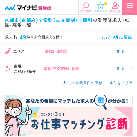
0
エリアから探す
希望の求人条件を選択
京都市(京都府)で常勤（三交替制）｜眼科
の看護師求人・転
職・募集一覧
エリアから探す
駅・路線から探す
条件項目の選択に戻る
49
求人数 :
件
※非公開求人を除く
(2026年8月7日更新)
北陸・信越
関東
資格
勤務形態
1
エリア
京都府 京都市
変更
＞
看護師、准看護師など
常勤、夜勤なし可など
雇用・
変更
＞
常勤（三交替制） / 眼科
東海
関西
こだわり条件
施設形態
担当業務
病院、クリニック・診療所など
病棟、外来など
この検索条件の保存
条件をクリア
診察科目
こだわり条件
北海道・東北
中国・四国
1
美容外科、
未経験歓迎、
循環器内科など
土日祝休みなど
九州・沖縄
年収
雇用形態
年収500万円以上など
正社員、契約社員など