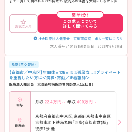
まで一貫して関われるのが特徴で、院内外の連携を大切にしながら幅広
い経験を積める環境です。勤務は「週35時間」で終業も早めのため、働き
やすさにも配慮されています！教育体制も整っており、プリセプター制度
簡単1分！
や段階的な育成で経験に不安がある方も安心してスタートしやすい職場
この求人について
です。 ――――――――――――――― ■ 早め終業で毎日ゆとり♪
詳しく聞いてみる
お気に入り
――――――――――――――― 無理なく続けやすい勤務環境が魅力
です。 ・「週35時間勤務」で体力的にも安心 ・終業は16時30分と早め ・有給
取得率も高く計画的にお休み可能 → プライベートとの両立を大切にで
社会医療法人健康会 京都南病院 求人一覧はこちら
きます ――――――――――――――― ■ 未経験でも安心の育成体制
求人番号 : 10163150
更新日 : 2026年6月30日
――――――――――――――― 一人ひとりに寄り添った教育環境で
す。 ・既卒者にもプリセプターを配置 ・教育専任の担当者が在籍 ・クリニ
カルラダーで段階的に成長可能 → 経験に関係なく安心して学べます
――――――――――――――― ■ 幅広い医療を経験できる♪
常勤（三交替制）
――――――――――――――― 多様なフィールドでスキルアップが
【京都市／中京区】年間休日125日ほぼ残業なし！プライベート
可能です。 ・急性期～在宅まで一貫して関われる ・外来・入院・在宅の機
を重視したい方に＜病棟・常勤／正看護師＞
能を併せ持つ ・地域連携に深く関わる環境 → 幅広い視点を持った看護
医療法人知音会 京都新町病院の看護師求人(正社員)
師を目指せます ――――――――――――――― ■ 専門性も着実に深
められる ――――――――――――――― スキルアップの機会もしっ
かり整っています。 ・褥瘡ケアなどの勉強会あり ・認定看護師が在籍 ・学
22.4
万円～
400
万円～
月収
年収
会参加など外部研修も充実 → 実践＋学びの両立が叶います
給与
京都府京都市中京区,京都府京都市中京区
京都市地下鉄烏丸線「四条(京都市営)駅」
勤務地
徒歩7分 他