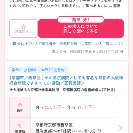
す！ 深夜の出勤や准夜勤の退勤時などはタクシーチケットが支給されま
すので、通勤でもご安心いただける環境です。 ご興味ある方には、面接対
策ポイントなど、さらに詳細をお話しいたしますのでお気軽にご相談く
ださい！
簡単1分！
この求人について
詳しく聞いてみる
お気に入り
公益社団法人京都保健会 京都民医連中央病院 求人一覧はこちら
求人番号 : 9835890
更新日 : 2026年7月31日
常勤（二交替制）
常勤（三交替制）
【京都市／西京区 】がん拠点病院としても有名な京都の大規模
総合病院です★＜ICU・常勤／正看護師＞
社会福祉法人京都社会事業財団 京都桂病院の看護師求人(正社員)
25.0
万円～
410
万円～
月収
年収
給与
京都府京都市西京区
阪急京都本線「桂駅」バス・車10分 他
勤務地