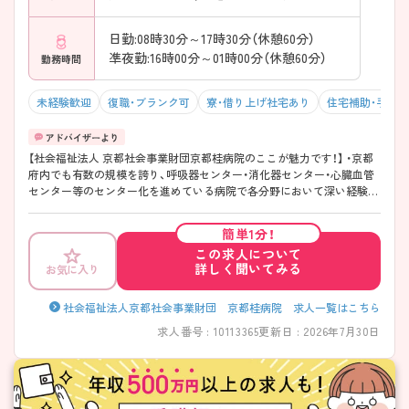
日勤:08時30分～17時30分（休憩60分）
凖夜勤:16時00分～01時00分（休憩60分）
勤務時間
未経験歓迎
復職・ブランク可
寮・借り上げ社宅あり
住宅補助・手当
【社会福祉法人 京都社会事業財団京都桂病院のここが魅力です！】 ・京都
府内でも有数の規模を誇り、呼吸器センター・消化器センター・心臓血管
センター等のセンター化を進めている病院で各分野において深い経験・
知識を身に付けることができる環境です。 ・また、地域がん診療連携拠点
病院に認定されている病院ですので、がん看護に興味のある方にもオス
簡単1分！
スメです。 ・ご興味ある方には、面接対策ポイントなど、さらに詳細をお
この求人について
話しいたしますのでお気軽にご相談ください。
詳しく聞いてみる
お気に入り
社会福祉法人京都社会事業財団 京都桂病院 求人一覧はこちら
求人番号 : 10113365
更新日 : 2026年7月30日