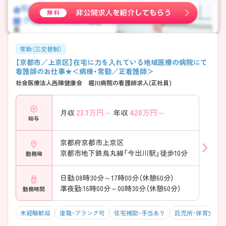
かり整っています。 ・褥瘡ケアなどの勉強会あり ・認定看護師が在籍 ・学
会参加など外部研修も充実 → 実践＋学びの両立が叶います
常勤（三交替制）
【京都市／上京区】在宅に力を入れている地域医療の病院にて
看護師のお仕事★＜病棟・常勤／正看護師＞
社会医療法人西陣健康会 堀川病院の看護師求人(正社員)
23.1
万円～
420
万円～
月収
年収
給与
京都府京都市上京区
京都市地下鉄烏丸線「今出川駅」徒歩10分
勤務地
日勤:08時30分～17時00分（休憩60分）
準夜勤:16時00分～00時30分（休憩60分）
勤務時間
未経験歓迎
復職・ブランク可
住宅補助・手当あり
託児所・保育支援