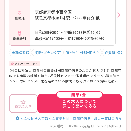
京都府京都市西京区
阪急京都本線「桂駅」バス・車10分 他
勤務地
日勤:08時30分～17時30分（休憩60分）
凖夜勤:16時00分～01時00分（休憩60分）
勤務時間
未経験歓迎
復職・ブランク可
寮・借り上げ社宅あり
託児所・保育支
【社会福祉法人 京都社会事業財団京都桂病院のここが魅力です！】 京都府
内でも有数の規模を誇り、呼吸器センター・消化器センター・心臓血管セ
ンター等のセンター化を進めている病院で各分野において深い経験・知
識を身に付けることができる環境です。また、地域がん診療連携拠点病
院に認定されている病院ですので、がん看護に興味のある方にもオスス
簡単1分！
メです。ご興味ある方には、面接対策ポイントなど、さらに詳細をお話し
この求人について
いたしますのでお気軽にご相談ください。
詳しく聞いてみる
お気に入り
社会福祉法人京都社会事業財団 京都桂病院 求人一覧はこちら
求人番号 : 10238025
更新日 : 2026年5月26日