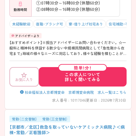
①:07時30分～16時00分（休憩60分）
②:08時00分～16時30分（休憩60分）
勤務時間
未経験歓迎
復職・ブランク可
寮・借り上げ社宅あり
住宅補助・手当
【おすすめポイント】※担当アドバイザーにお問い合わせください。 ☆一
般科と精神科を併設する数少ない中規模民間病院として「急性期から在
宅まで」地域の様々なニーズに対応しており、様々な経験を積むことがで
きます。 ☆充実した教育制度があります。臨時実習の受け入れもされて
おり、幅広い教育を行っておられます。 ☆年間休日110日！有給消化率8割
簡単1分！
以上、残業時間も月間5時間程度と、プライベートと両立したい方にもお
この求人について
すすめです。
詳しく聞いてみる
お気に入り
社会福祉法人京都博愛会 京都博愛会病院 求人一覧はこちら
求人番号 : 10117046
更新日 : 2026年7月30日
常勤（二交替制）
常勤（三交替制）
【京都市／北区】救急を取っていないケアミックス病院♪＜病
棟・常勤／正看護師＞