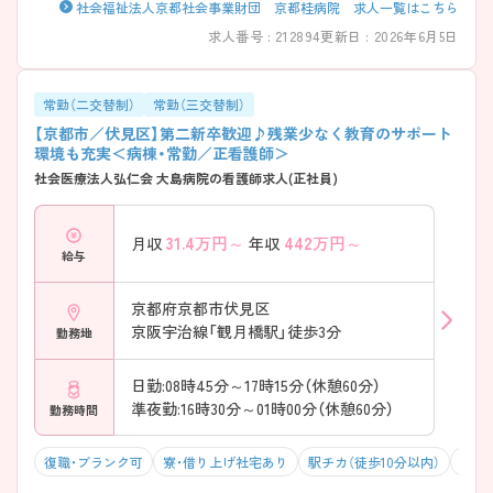
社会福祉法人京都社会事業財団 京都桂病院 求人一覧はこちら
求人番号 : 212894
更新日 : 2026年6月5日
常勤（二交替制）
常勤（三交替制）
【京都市／伏見区】第二新卒歓迎♪残業少なく教育のサポート
環境も充実＜病棟・常勤／正看護師＞
社会医療法人弘仁会 大島病院の看護師求人(正社員)
31.4
万円～
442
万円～
月収
年収
給与
京都府京都市伏見区
京阪宇治線「観月橋駅」徒歩3分
勤務地
日勤:08時45分～17時15分（休憩60分）
準夜勤:16時30分～01時00分（休憩60分）
勤務時間
復職・ブランク可
寮・借り上げ社宅あり
駅チカ（徒歩10分以内）
マイ