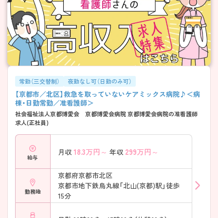
常勤（三交替制）
夜勤なし可（日勤のみ可）
【京都市／北区】救急を取っていないケアミックス病院♪＜病
棟・日勤常勤／准看護師＞
社会福祉法人京都博愛会 京都博愛会病院 京都博愛会病院の准看護師
求人(正社員)
18.3
万円～
299
万円～
月収
年収
給与
京都府京都市北区
京都市地下鉄烏丸線「北山(京都)駅」徒歩
勤務地
15分