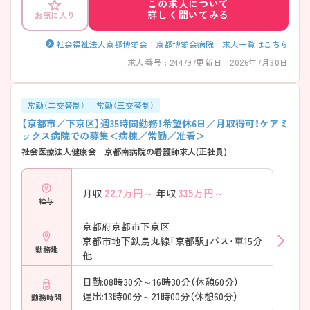
この求人について
程度と、プライベートと両立したい方にもおすすめです。
詳しく聞いてみる
お気に入り
社会福祉法人京都博愛会 京都博愛会病院 求人一覧はこちら
求人番号 : 244797
更新日 : 2026年7月30日
常勤（二交替制）
常勤（三交替制）
【京都市／下京区】週35時間勤務！希望休6日／月取得可！ケアミ
ックス病院での募集＜病棟／常勤／准看＞
社会医療法人健康会 京都南病院の看護師求人(正社員)
22.7
万円～
335
万円～
月収
年収
給与
京都府京都市下京区
京都市地下鉄烏丸線「京都駅」バス・車15分
勤務地
他
日勤:08時30分～16時30分（休憩60分）
遅出:13時00分～21時00分（休憩60分）
勤務時間