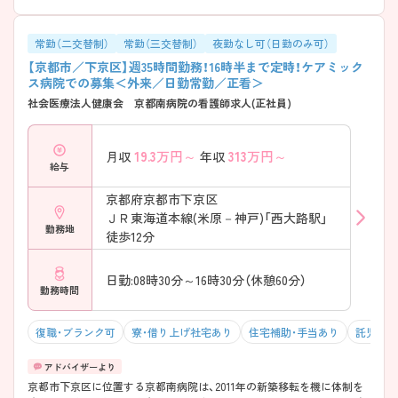
す。 ・既卒者にもプリセプターを配置 ・教育専任の担当者が在籍 ・クリニ
カルラダーで段階的に成長可能 → 経験に関係なく安心して学べます
――――――――――――――― ■ 幅広い医療を経験できる♪
常勤（二交替制）
常勤（三交替制）
夜勤なし可（日勤のみ可）
――――――――――――――― 多様なフィールドでスキルアップが
【京都市／下京区】週35時間勤務！16時半まで定時！ケアミック
可能です。 ・急性期～在宅まで一貫して関われる ・外来・入院・在宅の機
ス病院での募集＜外来／日勤常勤／正看＞
能を併せ持つ ・地域連携に深く関わる環境 → 幅広い視点を持った看護
社会医療法人健康会 京都南病院の看護師求人(正社員)
師を目指せます ――――――――――――――― ■ 専門性も着実に深
められる ――――――――――――――― スキルアップの機会もしっ
かり整っています。 ・褥瘡ケアなどの勉強会あり ・認定看護師が在籍 ・学
19.3
万円～
313
万円～
月収
年収
会参加など外部研修も充実 → 実践＋学びの両立が叶います
給与
京都府京都市下京区
ＪＲ東海道本線(米原－神戸)「西大路駅」
勤務地
徒歩12分
日勤:08時30分～16時30分（休憩60分）
勤務時間
復職・ブランク可
寮・借り上げ社宅あり
住宅補助・手当あり
託児所・
京都市下京区に位置する京都南病院は、2011年の新築移転を機に体制を