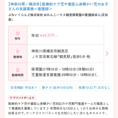
【神奈川県／横浜市】医療的ケア児や重症心身障がい児のお子
さんの支援業務＜看護師＞
ぷれいぐらんど株式会社 おれんじハウス鶴見保育園の看護師求人(正社
員)
444
万円～
年収
給与
神奈川県横浜市鶴見区
ＪＲ京浜東北線「鶴見駅」徒歩5分 他
勤務地
保育園:07時30分～18時30分（休憩60分）
児童発達支援看護:08時00分～18時00分（休憩60分）
勤務時間
住宅補助・手当あり
駅チカ（徒歩10分以内）
残業10h以下（ほぼなし）
医療的ケア児や重症心身障がい児対応の小児専門看護チームの職員とし
て看護師を募集しています♪ 年間休日も125日としっかりお休みも取得
出来るので、ワークライフバランスを大切にしたい方にもオススメで
す。 また、研修制度も充実しており、将来を見据えたキャリアアップを目