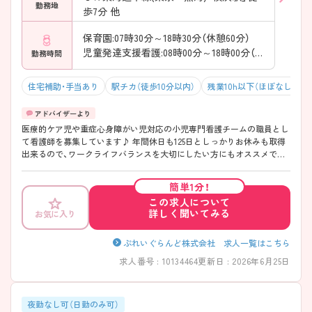
勤務地
歩7分 他
保育園:07時30分～18時30分（休憩60分）
児童発達支援看護:08時00分～18時00分（休憩60分）
勤務時間
住宅補助・手当あり
駅チカ（徒歩10分以内）
残業10h以下（ほぼなし）
医療的ケア児や重症心身障がい児対応の小児専門看護チームの職員とし
て看護師を募集しています♪ 年間休日も125日としっかりお休みも取得
出来るので、ワークライフバランスを大切にしたい方にもオススメで
す。 また、研修制度も充実しており、将来を見据えたキャリアアップを目
指す方にもピッタリの職場です。 ご興味ある方には、面接対策ポイント
簡単1分！
など、さらに詳細をお話しいたしますのでお気軽にご相談ください。
この求人について
詳しく聞いてみる
お気に入り
ぷれいぐらんど株式会社 求人一覧はこちら
求人番号 : 10134464
更新日 : 2026年6月25日
夜勤なし可（日勤のみ可）