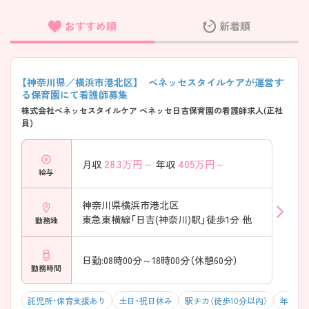
おすすめ順
新着順
フリーワード検索
【神奈川県／横浜市港北区】 ベネッセスタイルケアが運営す
る保育園にて看護師募集
株式会社ベネッセスタイルケア ベネッセ日吉保育園の看護師求人(正社
員)
28.3
万円～
405
万円～
月収
年収
給与
神奈川県横浜市港北区
東急東横線「日吉(神奈川)駅」徒歩1分 他
勤務地
日勤:08時00分～18時00分（休憩60分）
勤務時間
託児所・保育支援あり
土日・祝日休み
駅チカ（徒歩10分以内）
年間休日