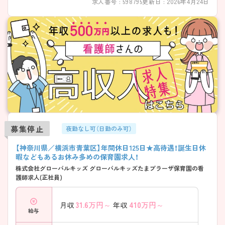
求人番号 : 598795
更新日 : 2026年4月24日
募集停止
夜勤なし可（日勤のみ可）
【神奈川県／横浜市青葉区】年間休日125日★高待遇！誕生日休
暇などもあるお休み多めの保育園求人！
株式会社グローバルキッズ グローバルキッズたまプラーザ保育園の看
護師求人(正社員)
31.6
万円～
410
万円～
月収
年収
給与