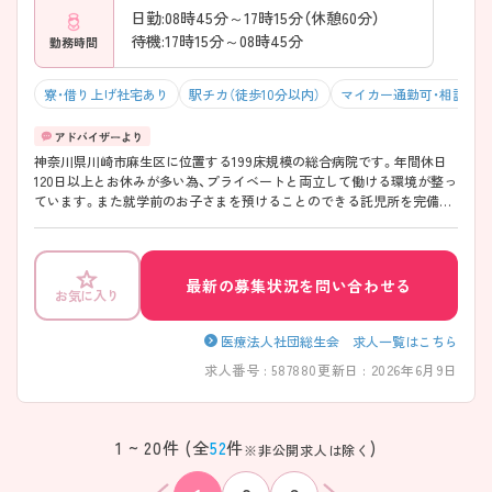
日勤:08時45分～17時15分（休憩60分）
待機:17時15分～08時45分
勤務時間
寮・借り上げ社宅あり
駅チカ（徒歩10分以内）
マイカー通勤可・相談可
神奈川県川崎市麻生区に位置する199床規模の総合病院です。年間休日
120日以上とお休みが多い為、プライベートと両立して働ける環境が整っ
ています。また就学前のお子さまを預けることのできる託児所を完備し
ていますので、子育てと仕事を両立する方へのサポート体制も整ってい
ます。 ご興味ある方には、面接対策ポイントなど、さらに詳細をお話しい
たしますのでお気軽にご相談ください。
――――――――――――――― ■ しっかり休める安心環境
最新の募集状況を問い合わせる
お気に入り
――――――――――――――― 「無理なく続ける」を大切にした働き
方です ・年間休日120日以上 ・シフトでもしっかりオフを確保 ・オンオフ
切り替えしやすい環境 → 長く働くための土台が整っています
医療法人社団総生会 求人一覧はこちら
――――――――――――――― ■ 子育て世代も安心サポート
求人番号 : 587880
更新日 : 2026年6月9日
――――――――――――――― 家庭と両立しやすい環境が魅力です ・
院内託児所あり ・子育て世代への配慮あり ・ライフステージに合わせた
働き方が可能 → 無理なくキャリアを継続できます
――――――――――――――― ■ 医療～在宅まで幅広く関われる
該当件数
条件を
1 ~ 20件 (全
52
件
)
検索する
※非公開求人は除く
――――――――――――――― 一貫した医療を学べる環境です ・急性
クリア
件
期～回復期まで対応 ・在宅支援・介護部門と連携 ・退院後の生活まで支え