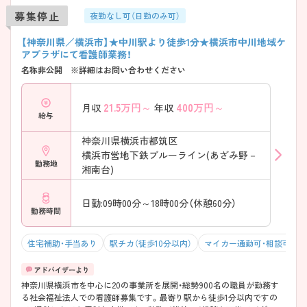
募集停止
夜勤なし可（日勤のみ可）
【神奈川県／横浜市】★中川駅より徒歩1分★横浜市中川地域ケ
アプラザにて看護師業務！
名称非公開 ※詳細はお問い合わせください
21.5
万円～
400
万円～
月収
年収
給与
神奈川県横浜市都筑区
横浜市営地下鉄ブルーライン(あざみ野－
勤務地
湘南台)
日勤:09時00分～18時00分（休憩60分）
勤務時間
住宅補助・手当あり
駅チカ（徒歩10分以内）
マイカー通勤可・相談可
神奈川県横浜市を中心に20の事業所を展開・総勢900名の職員が勤務す
る社会福祉法人での看護師募集です。最寄り駅から徒歩1分以内ですの