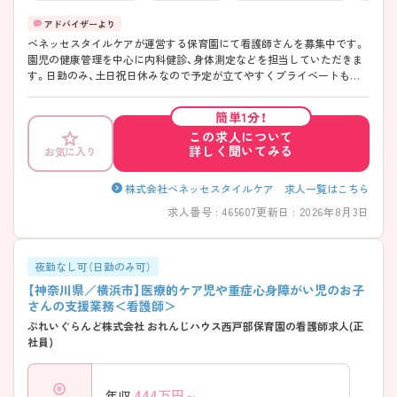
ベネッセスタイルケアが運営する保育園にて看護師さんを募集中です。
園児の健康管理を中心に内科健診、身体測定などを担当していただきま
す。日勤のみ、土日祝日休みなので予定が立てやすくプライベートも充
実させることができます。こどもちゃれんじ・進研ゼミ割引受講制度、お
子様がいる方には育児時短制度（小学3年生になるまで適用）などもあり、
簡単1分！
働きやすい環境です。 ご興味ある方には、面接対策ポイントなど、さらに
この求人について
詳細をお話しいたしますのでお気軽にご相談ください。
詳しく聞いてみる
お気に入り
株式会社ベネッセスタイルケア 求人一覧はこちら
求人番号 : 465607
更新日 : 2026年8月3日
夜勤なし可（日勤のみ可）
【神奈川県／横浜市】医療的ケア児や重症心身障がい児のお子
さんの支援業務＜看護師＞
ぷれいぐらんど株式会社 おれんじハウス西戸部保育園の看護師求人(正
社員)
444
万円～
年収