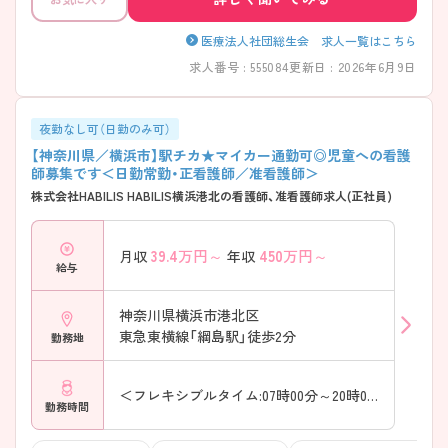
■ 「無理なく働ける」分担体制が魅力！ ―――――――――――――――
オンオフを大切にしながら働きやすい環境です。 ・365日リハビリ提供に
より業務分担が明確 ・多職種連携で業務負担が偏りにくい ・役割ごとの
医療法人社団総生会 求人一覧はこちら
分業が進み、業務リズムを保ちやすい → 日々の働きやすさを大切にして
求人番号 : 555084
更新日 : 2026年6月9日
いる職場です ――――――――――――――― ■ チーム医療でぐんぐ
ん成長できる！ ――――――――――――――― 幅広い専門職と関わり
ながらスキルアップできます。 ・医師・看護師・療法士・栄養士が連携 ・カ
ンファレンス中心で生活背景まで理解 ・認知症や嚥下など専門領域にも
夜勤なし可（日勤のみ可）
触れられる → 「学びながら働く」が叶う環境です
【神奈川県／横浜市】駅チカ★マイカー通勤可◎児童への看護
――――――――――――――― ■ 回復期にしっかり向き合える環境！
師募集です＜日勤常勤・正看護師／准看護師＞
――――――――――――――― 専門性をより深めたい方におすすめ
株式会社HABILIS HABILIS横浜港北の看護師、准看護師求人(正社員)
です。 ・180床すべて回復期リハ病棟 ・対象疾患が明確で経験を積みやす
い ・365日リハで継続的な関わりが可能 → 回復過程を最後まで支えられ
るやりがいがあります ――――――――――――――― ■ 地域を支え
39.4
万円～
450
万円～
月収
年収
る大規模回復期病院！ ――――――――――――――― 地域医療にしっ
給与
かり貢献できるポジションです。 ・川崎市内でも屈指の病床規模 ・急性
期後の受け入れを担う存在 ・退院支援から在宅連携まで一貫対応 → 「地
域に役立つ」実感を持てる職場です
神奈川県横浜市港北区
東急東横線「綱島駅」徒歩2分
勤務地
＜フレキシブルタイム:07時00分～20時00分（休憩60分）
勤務時間