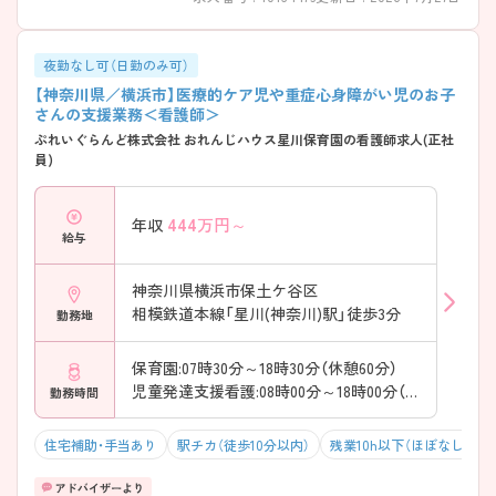
す。 ・年間休日125日 ・誕生日休暇取得率100％ ・月平均残業2.5時間 ・希望
休も相談しやすい環境 → オンとオフのメリハリをつけながら、無理なく
長く働ける職場です♪
夜勤なし可（日勤のみ可）
【神奈川県／横浜市】医療的ケア児や重症心身障がい児のお子
さんの支援業務＜看護師＞
ぷれいぐらんど株式会社 おれんじハウス星川保育園の看護師求人(正社
員)
444
万円～
年収
給与
神奈川県横浜市保土ケ谷区
相模鉄道本線「星川(神奈川)駅」徒歩3分
勤務地
保育園:07時30分～18時30分（休憩60分）
児童発達支援看護:08時00分～18時00分（休憩60分）
勤務時間
住宅補助・手当あり
駅チカ（徒歩10分以内）
残業10h以下（ほぼなし）