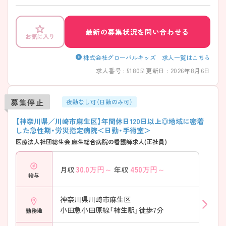
な育児休業延長制度や小学校卒業まで取得できる時短勤務制度もあり、
長期的に勤務できる環境がそろっています◎
最新の募集状況を問い合わせる
お気に入り
株式会社グローバルキッズ 求人一覧はこちら
求人番号 : 518051
更新日 : 2026年8月6日
募集停止
夜勤なし可（日勤のみ可）
【神奈川県／川崎市麻生区】年間休日120日以上◎地域に密着
した急性期・労災指定病院＜日勤・手術室＞
医療法人社団総生会 麻生総合病院の看護師求人(正社員)
30.0
万円～
450
万円～
月収
年収
給与
神奈川県川崎市麻生区
小田急小田原線「柿生駅」徒歩7分
勤務地