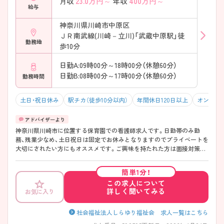
23.0
万円～
400
万円～
月収
年収
給与
神奈川県川崎市中原区
ＪＲ南武線(川崎－立川)「武蔵中原駅」徒
勤務地
歩10分
日勤A:09時00分～18時00分（休憩60分）
日勤B:08時00分～17時00分（休憩60分）
勤務時間
土日・祝日休み
駅チカ（徒歩10分以内）
年間休日120日以上
オンコー
神奈川県川崎市に位置する保育園での看護師求人です。日勤帯のみ勤
務、残業少なめ、土日祝日は固定でお休みとなりますのでプライベートを
大切にされたい方にもオススメです。ご興味を持たれた方は面接対策ポ
イントや求人の詳細などお話しいたしますのでお気軽にお問い合わせ下
さい。
簡単1分！
この求人について
詳しく聞いてみる
お気に入り
社会福祉法人しらゆり福祉会 求人一覧はこちら