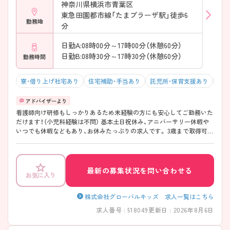
神奈川県横浜市青葉区
東急田園都市線「たまプラーザ駅」徒歩6
勤務地
分
日勤A:08時00分～17時00分（休憩60分）
日勤B:08時30分～17時30分（休憩60分）
勤務時間
寮・借り上げ社宅あり
住宅補助・手当あり
託児所・保育支援あり
駅チ
看護師向け研修もしっかりあるため未経験の方にも安心してご勤務いた
だけます！（小児科経験は不問） 基本土日祝休み、アニバーサリー休暇や
いつでも休暇などもあり、お休みたっぷりの求人です。 3歳まで取得可能
な育児休業延長制度や小学校卒業まで取得できる時短勤務制度もあり、
長期的に勤務できる環境がそろっています◎
最新の募集状況を問い合わせる
お気に入り
株式会社グローバルキッズ 求人一覧はこちら
求人番号 : 518049
更新日 : 2026年8月6日