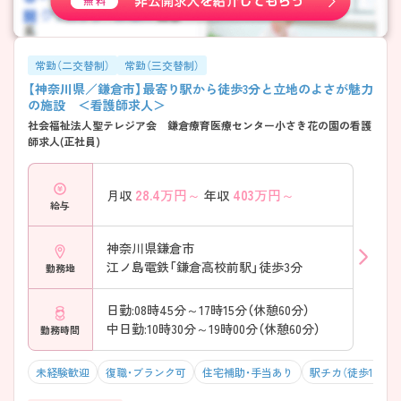
常勤（二交替制）
常勤（三交替制）
【神奈川県／鎌倉市】最寄り駅から徒歩3分と立地のよさが魅力
の施設 ＜看護師求人＞
社会福祉法人聖テレジア会 鎌倉療育医療センター小さき花の園の看護
師求人(正社員)
28.4
万円～
403
万円～
月収
年収
給与
神奈川県鎌倉市
江ノ島電鉄「鎌倉高校前駅」徒歩3分
勤務地
日勤:08時45分～17時15分（休憩60分）
中日勤:10時30分～19時00分（休憩60分）
勤務時間
未経験歓迎
復職・ブランク可
住宅補助・手当あり
駅チカ（徒歩10分以