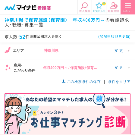
0
エリアから探す
希望の求人条件を選択
神奈川県で保育施設（保育園）｜年収400万円～
の看護師求
人・転職・募集一覧
エリアから探す
駅・路線から探す
条件項目の選択に戻る
52
求人数 :
件
※非公開求人を除く
(2026年8月8日更新)
北陸・信越
関東
資格
勤務形態
エリア
神奈川県
変更
＞
看護師、准看護師など
常勤、夜勤なし可など
雇用・
変更
＞
年収400万円～ / 保育施設（保育
東海
関西
こだわり条件
施設形態
担当業務
園）
病院、クリニック・診療所など
病棟、外来など
この検索条件の保存
条件をクリア
診察科目
こだわり条件
北海道・東北
中国・四国
美容外科、
未経験歓迎、
循環器内科など
土日祝休みなど
九州・沖縄
年収
雇用形態
年収500万円以上など
正社員、契約社員など