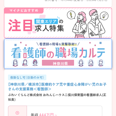
す。 ・年間休日125日 ・誕生日休暇取得率100％ ・月平均残業2.5時間 ・希望
休も相談しやすい環境 → オンとオフのメリハリをつけながら、無理なく
長く働ける職場です♪
神奈川県
夜勤なし可（日勤のみ可）
【神奈川県／横浜市】医療的ケア児や重症心身障がい児のお子
さんの支援業務＜看護師＞
ぷれいぐらんど株式会社 おれんじハウス二俣川保育園の看護師求人(正
社員)
444
万円～
年収