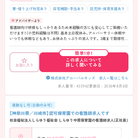
寮・借り上げ社宅あり
住宅補助・手当あり
託児所・保育支援あり
駅チ
看護師向け研修もしっかりあるため未経験の方にも安心してご勤務いた
だけます！（小児科経験は不問） 基本土日祝休み、アニバーサリー休暇や
いつでも休暇などもあり、お休みたっぷりの求人です。 3歳まで取得可能
な育児休業延長制度や小学校卒業まで取得できる時短勤務制度もあり、
長期的に勤務できる環境がそろっています◎
簡単1分！
この求人について
詳しく聞いてみる
お気に入り
株式会社グローバルキッズ 求人一覧はこちら
求人番号 : 433942
更新日 : 2026年8月6日
夜勤なし可（日勤のみ可）
【神奈川県／川崎市】認可保育園での看護師求人です
社会福祉法人しらゆり福祉会 しらゆり中原保育園の看護師求人(正社員)