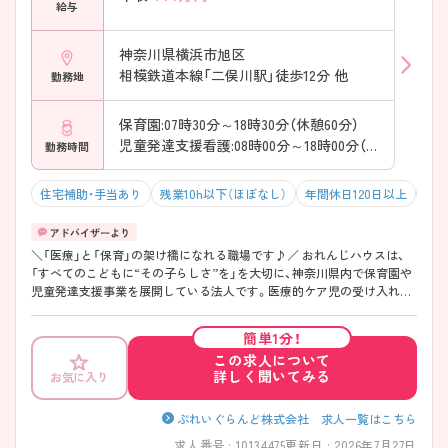
給与
神奈川県横浜市旭区
相模鉄道本線「二俣川駅」徒歩12分 他
勤務地
保育園:07時30分～18時30分（休憩60分）
児童発達支援看護:08時00分～18時00分（休憩60分）
勤務時間
住宅補助・手当あり
残業10h以下（ほぼなし）
年間休日120日以上
オ
＼「医療」と「保育」の架け橋になれる職場です♪／ おれんじハウスは、
「すべてのこどもに“その子らしさ”を」を大切に、神奈川県内で保育園や
児童発達支援事業を展開している法人です。医療的ケア児の受け入れに
も力を入れており、看護師として小児看護の経験を活かしながら、子ども
たちの成長にじっくり関われる環境となっています。保育士や療育職、
簡単1分！
リハビリ職など多職種が日常的に連携しているため、一人で抱え込むこ
この求人について
となく相談しながら看護を実践できます。年間休日125日・月平均残業2.5
詳しく聞いてみる
お気に入り
時間と働きやすさも魅力。医療的ケア児やそのご家族を支える地域貢献
性の高いお仕事に挑戦したい方へ、ぜひおすすめしたい法人です。
――――――――――――――― ■ 年間休日125日で私生活も充実♪
ぷれいぐらんど株式会社 求人一覧はこちら
――――――――――――――― 働きやすさを大切にしている法人で
求人番号 : 10134475
更新日 : 2026年7月27日