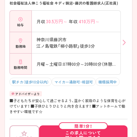
社会福祉法人伸こう福祉会 キディ鵠沼・藤沢の看護師求人(正社員)
30.5
万円～
410
万円～
月収
年収
給与
神奈川県藤沢市
江ノ島電鉄「柳小路駅」徒歩3分
勤務地
月曜～土曜日:07時00分～20時00分（休憩60分）
勤務時間
駅チカ（徒歩10分以内）
マイカー通勤可・相談可
積極採用中
■子どもたちが安心して過ごせるよう、温かく家庭のような保育を心が
けています！ ■子供ひとりひとりと向き合えます！ ■アットホームで働
きやすい環境です☆
簡単1分！
この求人について