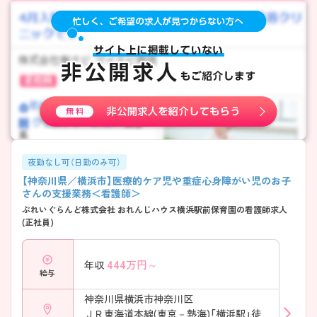
夜勤なし可（日勤のみ可）
【神奈川県／横浜市】医療的ケア児や重症心身障がい児のお子
さんの支援業務＜看護師＞
ぷれいぐらんど株式会社 おれんじハウス横浜駅前保育園の看護師求人
(正社員)
444
万円～
年収
給与
神奈川県横浜市神奈川区
ＪＲ東海道本線(東京－熱海)「横浜駅」徒