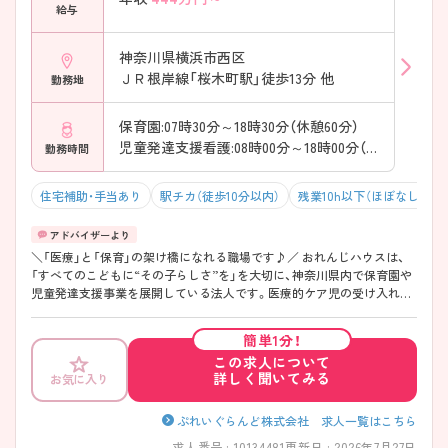
給与
神奈川県横浜市西区
ＪＲ根岸線「桜木町駅」徒歩13分 他
勤務地
保育園:07時30分～18時30分（休憩60分）
児童発達支援看護:08時00分～18時00分（休憩60分）
勤務時間
住宅補助・手当あり
駅チカ（徒歩10分以内）
残業10h以下（ほぼなし）
＼「医療」と「保育」の架け橋になれる職場です♪／ おれんじハウスは、
「すべてのこどもに“その子らしさ”を」を大切に、神奈川県内で保育園や
児童発達支援事業を展開している法人です。医療的ケア児の受け入れに
も力を入れており、看護師として小児看護の経験を活かしながら、子ども
たちの成長にじっくり関われる環境となっています。保育士や療育職、
簡単1分！
リハビリ職など多職種が日常的に連携しているため、一人で抱え込むこ
この求人について
となく相談しながら看護を実践できます。年間休日125日・月平均残業2.5
詳しく聞いてみる
お気に入り
時間と働きやすさも魅力。医療的ケア児やそのご家族を支える地域貢献
性の高いお仕事に挑戦したい方へ、ぜひおすすめしたい法人です。
――――――――――――――― ■ 年間休日125日で私生活も充実♪
ぷれいぐらんど株式会社 求人一覧はこちら
――――――――――――――― 働きやすさを大切にしている法人で
求人番号 : 10134481
更新日 : 2026年7月27日