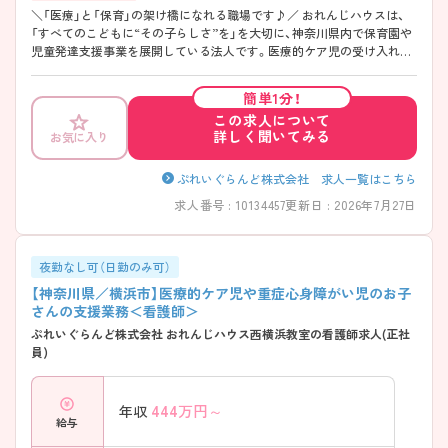
＼「医療」と「保育」の架け橋になれる職場です♪／ おれんじハウスは、
「すべてのこどもに“その子らしさ”を」を大切に、神奈川県内で保育園や
児童発達支援事業を展開している法人です。医療的ケア児の受け入れに
も力を入れており、看護師として小児看護の経験を活かしながら、子ども
たちの成長にじっくり関われる環境となっています。保育士や療育職、
簡単1分！
リハビリ職など多職種が日常的に連携しているため、一人で抱え込むこ
この求人について
となく相談しながら看護を実践できます。年間休日125日・月平均残業2.5
詳しく聞いてみる
お気に入り
時間と働きやすさも魅力。医療的ケア児やそのご家族を支える地域貢献
性の高いお仕事に挑戦したい方へ、ぜひおすすめしたい法人です。
――――――――――――――― ■ 年間休日125日で私生活も充実♪
ぷれいぐらんど株式会社 求人一覧はこちら
――――――――――――――― 働きやすさを大切にしている法人で
求人番号 : 10134457
更新日 : 2026年7月27日
す。 ・年間休日125日 ・誕生日休暇取得率100％ ・月平均残業2.5時間 ・希望
休も相談しやすい環境 → オンとオフのメリハリをつけながら、無理なく
長く働ける職場です♪
夜勤なし可（日勤のみ可）
【神奈川県／横浜市】医療的ケア児や重症心身障がい児のお子
さんの支援業務＜看護師＞
ぷれいぐらんど株式会社 おれんじハウス西横浜教室の看護師求人(正社
員)
444
万円～
年収
給与