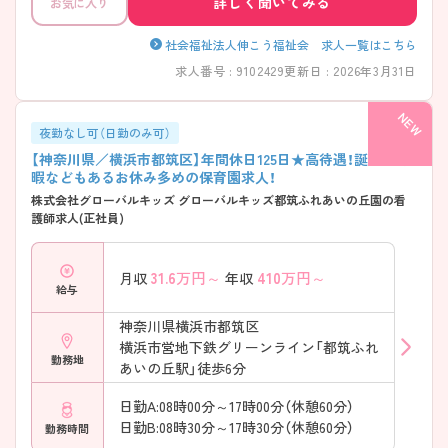
詳しく聞いてみる
お気に入り
社会福祉法人伸こう福祉会 求人一覧はこちら
求人番号 : 9102429
更新日 : 2026年3月31日
夜勤なし可（日勤のみ可）
【神奈川県／横浜市都筑区】年間休日125日★高待遇！誕生日休
暇などもあるお休み多めの保育園求人！
株式会社グローバルキッズ グローバルキッズ都筑ふれあいの丘園の看
護師求人(正社員)
31.6
万円～
410
万円～
月収
年収
給与
神奈川県横浜市都筑区
横浜市営地下鉄グリーンライン「都筑ふれ
勤務地
あいの丘駅」徒歩6分
日勤A:08時00分～17時00分（休憩60分）
日勤B:08時30分～17時30分（休憩60分）
勤務時間