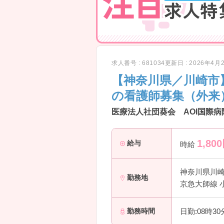
求人番号 : 681034
更新日 : 2026年4月
【神奈川県／川崎市
の看護師募集（外来
医療法人社団葵会 AOI国際病
1,800
給与
時給
神奈川県川
勤務地
京急大師線 
日勤:08時3
勤務時間