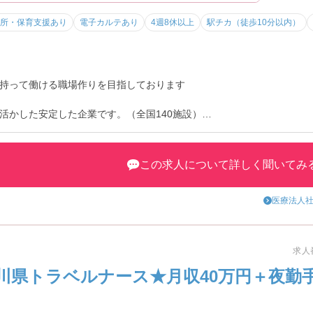
所・保育支援あり
電子カルテあり
4週8休以上
駅チカ（徒歩10分以内）
持って働ける職場作りを目指しております
活かした安定した企業です。（全国140施設）
／回）・建物綺麗・駅チカ！
この求人について詳しく聞いてみ
希望休は3日まで。
医療法人社
部門ごとに『中途入社向け支援マニュアル』があります。19年7月より研
求人番
県トラベルナース★月収40万円＋夜勤手当