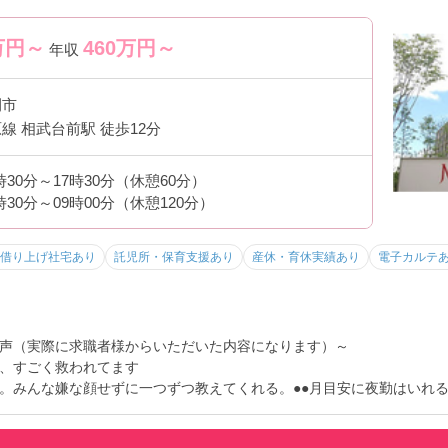
万円～
460
万円～
年収
間市
線 相武台前駅 徒歩12分
時30分～17時30分（休憩60分）
時30分～09時00分（休憩120分）
借り上げ社宅あり
託児所・保育支援あり
産休・育休実績あり
電子カルテ
声（実際に求職者様からいただいた内容になります）～
、すごく救われてます
。みんな嫌な顔せずに一つずつ教えてくれる。●●月目安に夜勤はいれ
日をすぐに使えた。連休でも取りやすい雰囲気がある。