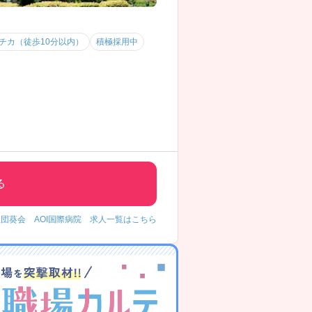
チカ（徒歩10分以内）
積極採用中
る
団葵会 AOI国際病院 求人一覧はこちら
修の項目が1項目から7項目へ