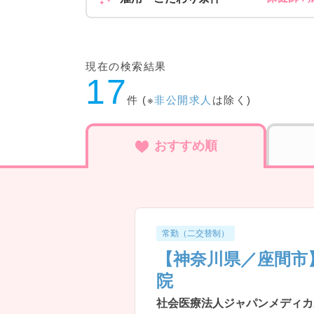
現在の検索結果
17
件 (※
非公開求人
は除く)
おすすめ順
常勤（二交替制）
【神奈川県／座間市
院
社会医療法人ジャパンメディカ