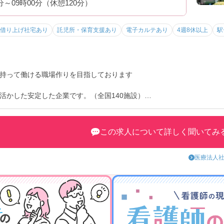
0分～09時00分（休憩120分）
借り上げ社宅あり
託児所・保育支援あり
電子カルテあり
4週8休以上
駅
持って働ける職場作りを目指しております
活かした安定した企業です。（全国140施設）
／回）・建物綺麗・駅チカ！
この求人について詳しく聞いてみ
希望休は3日まで。
医療法人社
部門ごとに『中途入社向け支援マニュアル』があります。19年7月より研