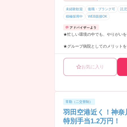
未経験歓迎
復職・ブランク可
託児
積極採用中
WEB面接OK
★忙しい環境の中でも、やりがいを
★グループ病院としてのメリットを
★高給与！（夜勤手当22,000円
お気に入り
★休日多い！年間休日115日。月の
★教育バッチリ！：全6ヶ月。配属
常勤（二交替制）
羽田空港近く！神奈川
特別手当1.2万円！