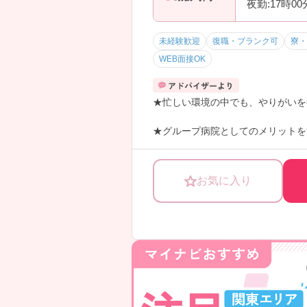
夜勤:17時0
未経験歓迎
復職・ブランク可
寮・
WEB面接OK
★忙しい環境の中でも、やりがいを
★グループ病院としてのメリットを
★高給与！（夜勤手当22,000円
お気に入り
★休日多い！年間休日115日。月の
★教育バッチリ！：全6ヶ月。配属