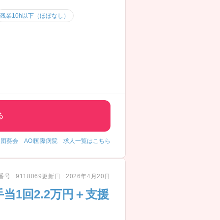
残業10h以下（ほぼなし）
る
団葵会 AOI国際病院 求人一覧はこちら
修の項目が1項目から7項目へ
号 : 9118069
更新日 : 2026年4月20日
1回2.2万円＋支援