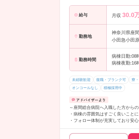
30.0
給与
月収
神奈川県座
勤務地
小田急小田原
病棟日勤:08
勤務時間
病棟夜勤:16
未経験歓迎
復職・ブランク可
寮・
オンコールなし
積極採用中
～座間総合病院へ入職した方からの
・病棟の雰囲気はすごく良いことに
・フォロー体制が充実しており安心
たたかく言ってくれた
・入社初日に付与される有給休暇3