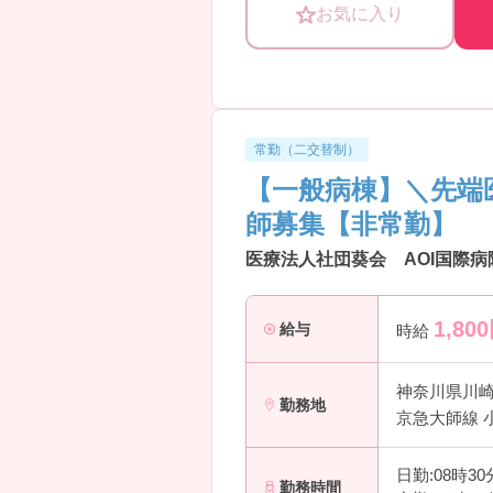
・部長が入社初日にわざわざ声をか
お気に入り
常勤（二交替制）
【一般病棟】＼先端
師募集【非常勤】
医療法人社団葵会 AOI国際病
1,800
給与
時給
神奈川県川
勤務地
京急大師線 
日勤:08時3
勤務時間