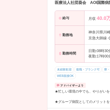
医療法人社団葵会 AOI国際病
40.0
給与
月収
神奈川県川
勤務地
京急大師線 
日勤:08時3
勤務時間
夜勤:17時0
未経験歓迎
復職・ブランク可
寮・
WEB面接OK
★忙しい環境の中でも、やりがいを
★グループ病院としてのメリットを