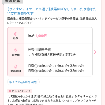
募集停止
【けいすいデイサービス逗子】残業ほぼなし☆ゆったり働きた
い方にお勧めです
医療法人社団景翠会 けいすいデイサービス逗子の看護師、准看護師求人
(パート・アルバイト)
1,600
円～
時給
給与
神奈川県逗子市
ＪＲ横須賀線「東逗子駅」徒歩3分
勤務地
日勤①:08時30分～17時30分（休憩60分）
日勤②:08時30分～15時30分（休憩60分）
勤務時間
駅チカ（徒歩10分以内）
「JR東逗子駅」から徒歩3分の好立地の好立地に位置するデイサービスで
す。水曜日・土曜日に勤務できる方を募集しています。ブランクあり・デ
イサービス未経験者歓迎です。