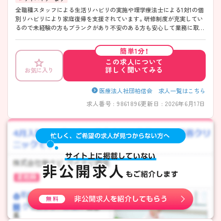
全職種スタッフによる生活リハビリの実施や理学療法士による1対1の個
別リハビリにより家庭復帰を支援されています。研修制度が充実してい
るので未経験の方もブランクがあり不安のある方も安心して業務に取り
組めます。人と関わるのが好きな方大歓迎！！ご興味のある方には、面接
対策ポイントなど、さらに詳細をお話しいたしますのでお気軽にご相談
簡単1分！
ください。
この求人について
詳しく聞いてみる
お気に入り
医療法人社団柏信会 求人一覧はこちら
求人番号 : 9861896
更新日 : 2026年6月17日