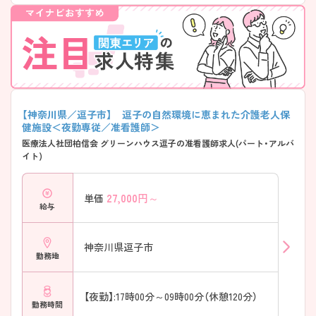
【神奈川県／逗子市】 逗子の自然環境に恵まれた介護老人保
健施設＜夜勤専従／准看護師＞
医療法人社団柏信会 グリーンハウス逗子の准看護師求人(パート・アルバ
イト)
27,000
円～
単価
給与
神奈川県逗子市
勤務地
【夜勤】:17時00分～09時00分（休憩120分）
勤務時間