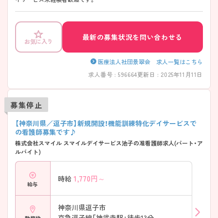
最新の募集状況を問い合わせる
お気に入り
医療法人社団景翠会 求人一覧はこちら
求人番号 : 596664
更新日 : 2025年11月11日
募集停止
【神奈川県／逗子市】新規開設！機能訓練特化デイサービスで
の看護師募集です♪
株式会社スマイル スマイルデイサービス池子の准看護師求人(パート・ア
ルバイト)
1,770
円～
時給
給与
神奈川県逗子市
京急逗子線「神武寺駅」徒歩13分
勤務地