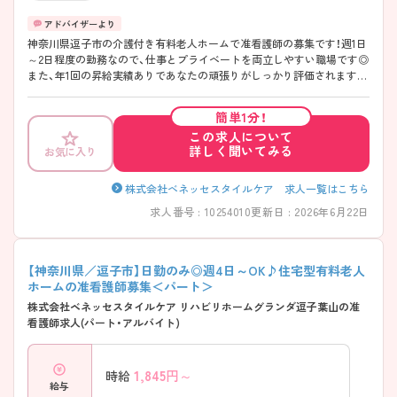
神奈川県逗子市の介護付き有料老人ホームで准看護師の募集です！週1日
～2日程度の勤務なので、仕事とプライベートを両立しやすい職場です◎
また、年1回の昇給実績ありであなたの頑張りがしっかり評価されます♪
ご興味のある方は面接ポイントをお伝えしますので、お気軽にご連絡く
ださい！
簡単1分！
この求人について
詳しく聞いてみる
お気に入り
株式会社ベネッセスタイルケア 求人一覧はこちら
求人番号 : 10254010
更新日 : 2026年6月22日
【神奈川県／逗子市】日勤のみ◎週4日～OK♪住宅型有料老人
ホームの准看護師募集＜パート＞
株式会社ベネッセスタイルケア リハビリホームグランダ逗子葉山の准
看護師求人(パート・アルバイト)
1,845
円～
時給
給与