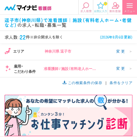
0
エリアから探す
希望の求人条件を選択
逗子市(神奈川県)で准看護師｜施設（有料老人ホーム・老健
など）
の求人・転職・募集一覧
エリアから探す
駅・路線から探す
条件項目の選択に戻る
22
求人数 :
件
※非公開求人を除く
(2026年8月6日更新)
北陸・信越
関東
資格
勤務形態
エリア
神奈川県 逗子市
変更
＞
看護師、准看護師など
常勤、夜勤なし可など
雇用・
変更
＞
准看護師 / 施設（有料老人ホーム・
東海
関西
こだわり条件
施設形態
担当業務
老健など）
病院、クリニック・診療所など
病棟、外来など
この検索条件の保存
条件をクリア
診察科目
こだわり条件
北海道・東北
中国・四国
美容外科、
未経験歓迎、
循環器内科など
土日祝休みなど
九州・沖縄
年収
雇用形態
年収500万円以上など
正社員、契約社員など