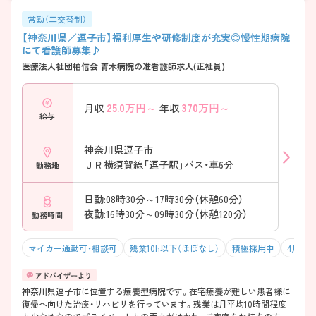
常勤（二交替制）
【神奈川県／逗子市】福利厚生や研修制度が充実◎慢性期病院
にて看護師募集♪
医療法人社団柏信会 青木病院の准看護師求人(正社員)
25.0
万円～
370
万円～
月収
年収
給与
神奈川県逗子市
ＪＲ横須賀線「逗子駅」バス・車6分
勤務地
日勤:08時30分～17時30分（休憩60分）
夜勤:16時30分～09時30分（休憩120分）
勤務時間
マイカー通勤可・相談可
残業10h以下（ほぼなし）
積極採用中
4月入
神奈川県逗子市に位置する療養型病院です。在宅療養が難しい患者様に
復帰へ向けた治療・リハビリを行っています。残業は月平均10時間程度