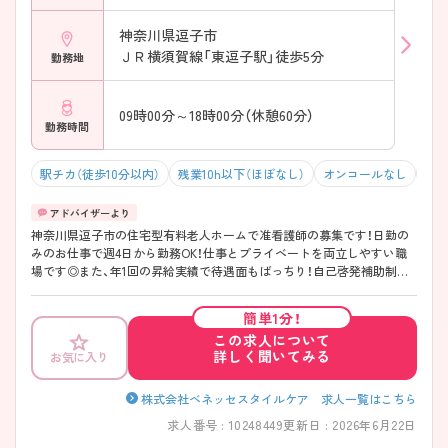
神奈川県逗子市
ＪＲ横須賀線「東逗子駅」徒歩5分
勤務地
09時00分～18時00分（休憩60分）
勤務時間
駅チカ（徒歩10分以内）
残業10h以下（ほぼなし）
オンコールなし
積
神奈川県逗子市の住宅型有料老人ホームで准看護師の募集です！日勤の
みのお仕事で週4日から勤務OK！仕事とプライベートを両立しやすい職
場です◎また、年1回の昇給実績で待遇面もばっちり！自己啓発補助制度
があるのも嬉しいポイントです♪ご興味のある方は面接ポイントをお伝
えしますので、お気軽にご連絡ください！
簡単1分！
この求人について
詳しく聞いてみる
お気に入り
株式会社ベネッセスタイルケア 求人一覧はこちら
求人番号 : 10248449
更新日 : 2026年6月22日