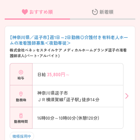
おすすめ順
新着順
フリーワード検索
【神奈川県／逗子市】週1日～2日勤務◎介護付き有料老人ホー
ムの准看護師募集＜夜勤専従＞
株式会社ベネッセスタイルケア メディカルホームグランダ逗子の准看
護師求人(パート・アルバイト)
35,800
円～
日給
給与
神奈川県逗子市
ＪＲ横須賀線「逗子駅」徒歩14分
勤務地
16時00分～10時00分（休憩120分）
勤務時間
積極採用中