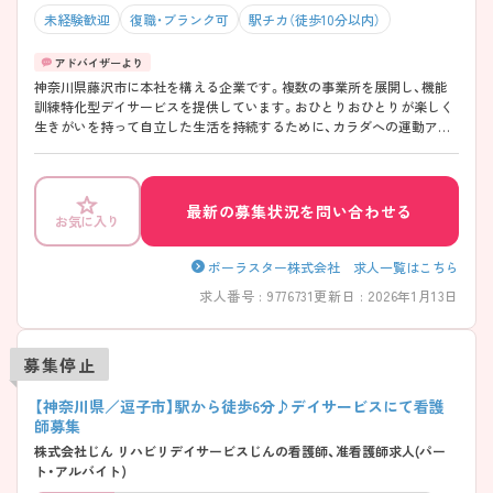
未経験歓迎
復職・ブランク可
駅チカ（徒歩10分以内）
神奈川県藤沢市に本社を構える企業です。複数の事業所を展開し、機能
訓練特化型デイサービスを提供しています。おひとりおひとりが楽しく
生きがいを持って自立した生活を持続するために、カラダへの運動アプ
ローチだけでなく、お客様とのコミュニケーションも大切にしていま
す。 職員同士の連携もよく、相談もしやすい環境です。 ご興味のある方
には、面接対策ポイントなど、さらに詳細をお話しいたしますのでお気軽
にご相談ください！
最新の募集状況を問い合わせる
お気に入り
ポーラスター株式会社 求人一覧はこちら
求人番号 : 9776731
更新日 : 2026年1月13日
募集停止
【神奈川県／逗子市】駅から徒歩6分♪デイサービスにて看護
師募集
株式会社じん リハビリデイサービスじんの看護師、准看護師求人(パー
ト・アルバイト)