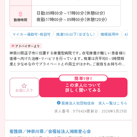
日勤:09時00分～17時00分（休憩60分）
夜勤:17時00分～09時00分（休憩120分）
勤務時間
マイカー通勤可・相談可
残業10h以下（ほぼなし）
積極採用中
4月入
神奈川県逗子市に位置する療養型病院です。在宅療養が難しい患者様に
復帰へ向けた治療・リハビリを行っています。残業は月平均0～5時間程
度と少なめなのでプライベートとの両立がはかれ、ご家庭をお持ちの方
も働きやすい環境です。また有給休暇取得率90％以上とお休みが取りや
すい点もポイントです。無料駐車場もあるのでマイカー通勤可能できて
簡単1分！
便利です。 ご興味ある方には、面接対策ポイントなど、さらに詳細をお話
この求人について
しいたしますのでお気軽にご相談ください。
詳しく聞いてみる
お気に入り
医療法人社団柏信会 求人一覧はこちら
求人番号 : 9776424
更新日 : 2026年5月29日
看護師／神奈川県／会福祉法人湘南愛心会