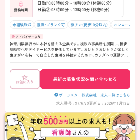
日勤①:08時00分～18時00分（休憩60分）
日勤②:08時00分～13時00分（休憩0分）
勤務時間
未経験歓迎
復職・ブランク可
駅チカ（徒歩10分以内）
オンコールなし
神奈川県藤沢市に本社を構える企業です。複数の事業所を展開し、機能
訓練特化型デイサービスを提供しています。おひとりおひとりが楽しく
生きがいを持って自立した生活を持続するために、カラダへの運動アプ
ローチだけでなく、お客様とのコミュニケーションも大切にしていま
す。 職員同士の連携もよく、相談もしやすい環境です。 ご興味のある方
には、面接対策ポイントなど、さらに詳細をお話しいたしますのでお気軽
にご相談ください！
最新の募集状況を問い合わせる
お気に入り
ポーラスター株式会社 求人一覧はこちら
求人番号 : 9776739
更新日 : 2026年1月13日