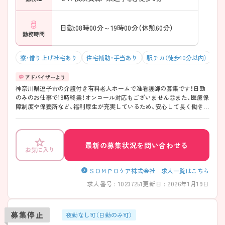
日勤:08時00分～19時00分（休憩60分）
勤務時間
寮・借り上げ社宅あり
住宅補助・手当あり
駅チカ（徒歩10分以内）
残
神奈川県逗子市の介護付き有料老人ホームで准看護師の募集です！日勤
のみのお仕事で19時終業！オンコール対応もございません◎また、医療保
障制度や保養所など、福利厚生が充実しているため、安心して長く働きや
すい環境が整っています♪ご興味のある方は面接ポイントをお伝えしま
すので、お気軽にご連絡ください！
最新の募集状況を問い合わせる
お気に入り
ＳＯＭＰＯケア株式会社 求人一覧はこちら
求人番号 : 10237251
更新日 : 2026年1月19日
募集停止
夜勤なし可（日勤のみ可）