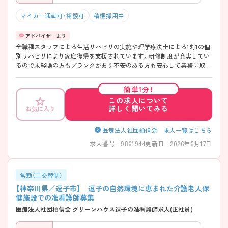
マイカー通勤可・相談可
積極採用中
全職種スタッフによる生活リハビリの実施や理学療法士による1対1の個
別リハビリにより家庭復帰を支援されています。研修制度が充実してい
るので未経験の方もブランクがあり不安のある方も安心して業務に取り
組めます。人と関わるのが好きな方大歓迎！！ご興味のある方には、面接
対策ポイントなど、さらに詳細をお話しいたしますのでお気軽にご相談
簡単1分！
ください。
この求人について
詳しく聞いてみる
お気に入り
医療法人社団柏信会 求人一覧はこちら
求人番号 : 9861944
更新日 : 2026年6月17日
常勤（二交替制）
【神奈川県／逗子市】 逗子の自然環境に恵まれた介護老人保
健施設での准看護師募集
医療法人社団柏信会 グリーンハウス逗子の准看護師求人(正社員)