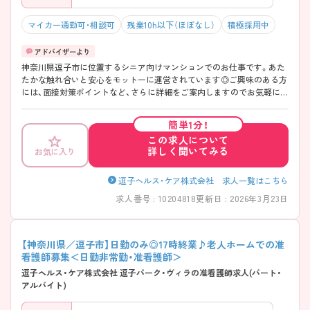
マイカー通勤可・相談可
残業10h以下（ほぼなし）
積極採用中
神奈川県逗子市に位置するシニア向けマンションでのお仕事です。あた
たかな触れ合いと安心をモットーに運営されています◎ご興味のある方
には、面接対策ポイントなど、さらに詳細をご案内しますのでお気軽にご
相談ください！
簡単1分！
この求人について
詳しく聞いてみる
お気に入り
逗子ヘルス・ケア株式会社 求人一覧はこちら
求人番号 : 10204818
更新日 : 2026年3月23日
【神奈川県／逗子市】日勤のみ◎17時終業♪老人ホームでの准
看護師募集＜日勤非常勤・准看護師＞
逗子ヘルス・ケア株式会社 逗子パーク・ヴィラの准看護師求人(パート・
アルバイト)