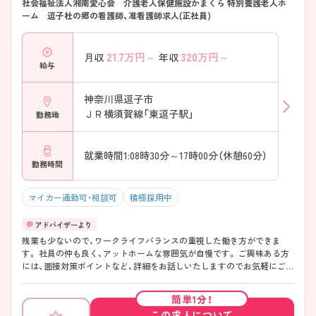
社会福祉法人湘南愛心会 介護老人保健施設かまくら 特別養護老人ホ
ーム 逗子杜の郷の看護師、准看護師求人(正社員)
21.7
万円～
320
万円～
月収
年収
給与
神奈川県逗子市
ＪＲ横須賀線「東逗子駅」
勤務地
就業時間1:08時30分～17時00分（休憩60分）
勤務時間
マイカー通勤可・相談可
積極採用中
残業も少ないので、ワークライフバランスの重視した働き方ができま
す。 社員の仲も良く、アットホームな雰囲気が自慢です。 ご興味ある方
には、面接対策ポイントなど、詳細をお話しいたしますのでお気軽にご相
談ください。
簡単1分！
この求人について