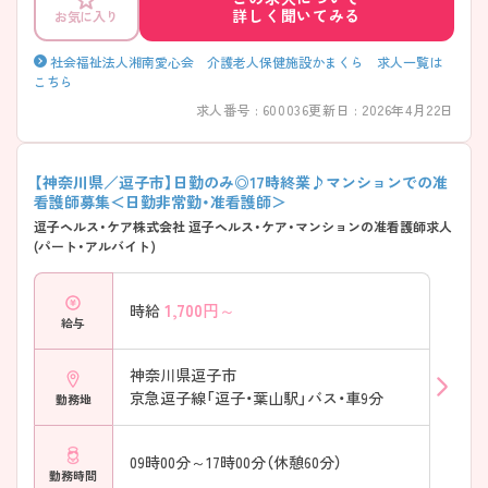
詳しく聞いてみる
お気に入り
社会福祉法人湘南愛心会 介護老人保健施設かまくら 求人一覧は
こちら
求人番号 : 600036
更新日 : 2026年4月22日
【神奈川県／逗子市】日勤のみ◎17時終業♪マンションでの准
看護師募集＜日勤非常勤・准看護師＞
逗子ヘルス・ケア株式会社 逗子ヘルス・ケア・マンションの准看護師求人
(パート・アルバイト)
1,700
円～
時給
給与
神奈川県逗子市
京急逗子線「逗子・葉山駅」バス・車9分
勤務地
09時00分～17時00分（休憩60分）
勤務時間