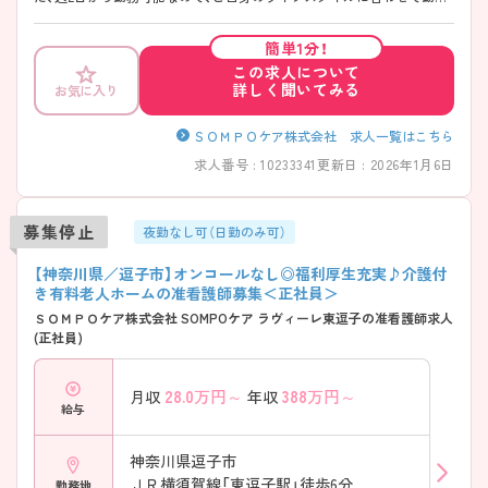
いただけます！ ご興味のある方はご面接のポイントお伝えしますのでご
気軽にお問い合わせください。
簡単1分！
この求人について
詳しく聞いてみる
お気に入り
ＳＯＭＰＯケア株式会社 求人一覧はこちら
求人番号 : 10233341
更新日 : 2026年1月6日
募集停止
夜勤なし可（日勤のみ可）
【神奈川県／逗子市】オンコールなし◎福利厚生充実♪介護付
き有料老人ホームの准看護師募集＜正社員＞
ＳＯＭＰＯケア株式会社 SOMPOケア ラヴィーレ東逗子の准看護師求人
(正社員)
28.0
万円～
388
万円～
月収
年収
給与
神奈川県逗子市
ＪＲ横須賀線「東逗子駅」徒歩6分
勤務地