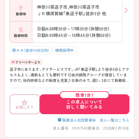
神奈川県逗子市,神奈川県逗子市
ＪＲ横須賀線「東逗子駅」徒歩3分 他
勤務地
日勤A:08時30分～17時30分（休憩60分）
日勤B:09時45分～16時45分（休憩60分）
勤務時間
駅チカ（徒歩10分以内）
積極採用中
逗子市にあります、デイサービスです。JR「東逗子駅」より徒歩3分とアク
セスもよく、通勤もとても便利です◎金沢病院グループが運営していま
すので、社内研修などの制度も充実♪日勤のみで、週2～3日にて勤務相談
可能ですので、ご自身のライフスタイルに合わせてご就業いただけま
す。 ご興味ありましたら是非、お問い合わせください♪
簡単1分！
この求人について
詳しく聞いてみる
お気に入り
医療法人社団景翠会 求人一覧はこちら
求人番号 : 10197140
更新日 : 2026年3月18日