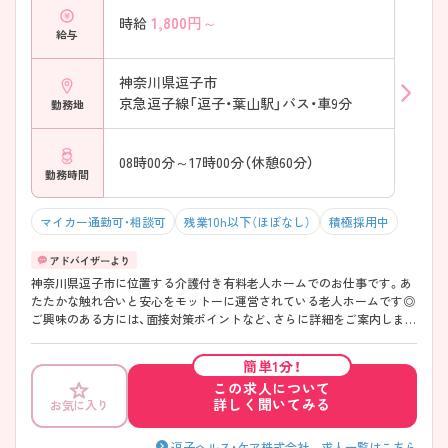
1,800
円～
時給
給与
神奈川県逗子市
京急逗子線「逗子・葉山駅」バス・車9分
勤務地
08時00分～17時00分（休憩60分）
勤務時間
マイカー通勤可・相談可
残業10h以下（ほぼなし）
積極採用中
神奈川県逗子市に位置する介護付き有料老人ホームでのお仕事です。あ
たたかな触れ合いと安心をモットーに運営されている老人ホームです◎
ご興味のある方には、面接対策ポイントなど、さらに詳細をご案内します
のでお気軽にご相談ください！
簡単1分！
この求人について
詳しく聞いてみる
お気に入り
逗子ヘルス・ケア株式会社 求人一覧はこちら