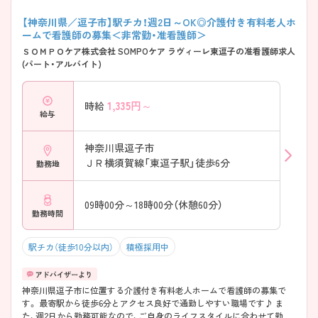
【神奈川県／逗子市】駅チカ！週2日～OK◎介護付き有料老人ホ
ームで看護師の募集＜非常勤・准看護師＞
ＳＯＭＰＯケア株式会社 SOMPOケア ラヴィーレ東逗子の准看護師求人
(パート・アルバイト)
1,335
円～
時給
給与
神奈川県逗子市
ＪＲ横須賀線「東逗子駅」徒歩6分
勤務地
09時00分～18時00分（休憩60分）
勤務時間
駅チカ（徒歩10分以内）
積極採用中
神奈川県逗子市に位置する介護付き有料老人ホームで看護師の募集で
す。 最寄駅から徒歩6分とアクセス良好で通勤しやすい職場です♪ ま
た、週2日から勤務可能なので、ご自身のライフスタイルに合わせて勤務