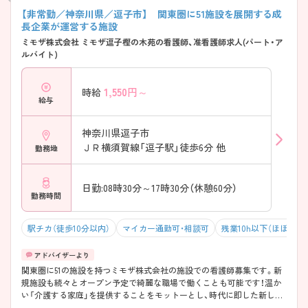
【非常勤／神奈川県／逗子市】 関東圏に51施設を展開する成
長企業が運営する施設
ミモザ株式会社 ミモザ逗子樫の木苑の看護師、准看護師求人(パート・ア
ルバイト)
1,550
円～
時給
給与
神奈川県逗子市
ＪＲ横須賀線「逗子駅」徒歩6分 他
勤務地
日勤:08時30分～17時30分（休憩60分）
勤務時間
駅チカ（徒歩10分以内）
マイカー通勤可・相談可
残業10h以下（ほぼなし
関東圏に51の施設を持つミモザ株式会社の施設での看護師募集です。新
規施設も続々とオープン予定で綺麗な職場で働くことも可能です！温か
い「介護する家庭」を提供することをモットーとし、時代に即した新しい
介護を追求することで、少子高齢化社会への貢献を目指している会社で