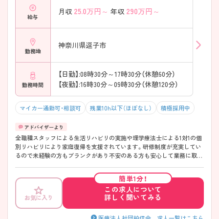
25.0
万円～
290
万円～
月収
年収
給与
神奈川県逗子市
勤務地
【日勤】:08時30分～17時30分（休憩60分）
【夜勤】:16時30分～09時30分（休憩120分）
勤務時間
マイカー通勤可・相談可
残業10h以下（ほぼなし）
積極採用中
全職種スタッフによる生活リハビリの実施や理学療法士による1対1の個
別リハビリにより家庭復帰を支援されています。研修制度が充実してい
るので未経験の方もブランクがあり不安のある方も安心して業務に取り
組めます。人と関わるのが好きな方大歓迎！！ご興味のある方には、面接
対策ポイントなど、さらに詳細をお話しいたしますのでお気軽にご相談
簡単1分！
ください。
この求人について
詳しく聞いてみる
お気に入り
医療法人社団柏信会 求人一覧はこちら