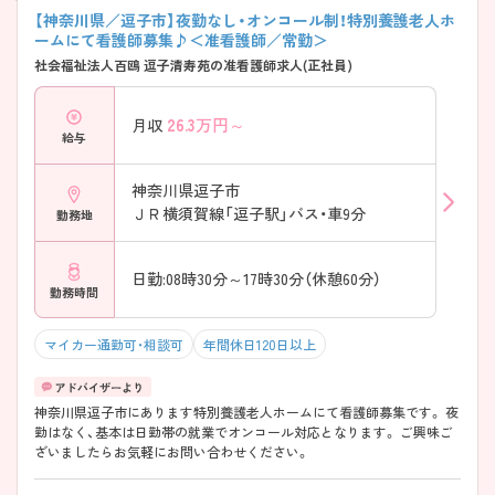
【神奈川県／逗子市】夜勤なし・オンコール制！特別養護老人ホ
ームにて看護師募集♪＜准看護師／常勤＞
社会福祉法人百鴎 逗子清寿苑の准看護師求人(正社員)
26.3
万円～
月収
給与
神奈川県逗子市
ＪＲ横須賀線「逗子駅」バス・車9分
勤務地
日勤:08時30分～17時30分（休憩60分）
勤務時間
マイカー通勤可・相談可
年間休日120日以上
神奈川県逗子市にあります特別養護老人ホームにて看護師募集です。 夜
勤はなく、基本は日勤帯の就業でオンコール対応となります。 ご興味ご
ざいましたらお気軽にお問い合わせください。