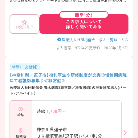
と少なめなのでプライベートとの両立がはかれ、ご家庭をお持ちの方も
働きやすい環境です。また有給休暇取得率90％以上とお休みが取りやす
い点もポイントです。無料駐車場もあるのでマイカー通勤可能できて便
簡単1分！
利です。 ご興味ある方には、面接対策ポイントなど、さらに詳細をお話し
この求人について
いたしますのでお気軽にご相談ください。
詳しく聞いてみる
お気に入り
医療法人社団柏信会 求人一覧はこちら
求人番号 : 9776428
更新日 : 2026年6月9日
常勤（二交替制）
【神奈川県／逗子市】福利厚生や研修制度が充実◎慢性期病院
にて看護師募集♪≪非常勤≫
医療法人社団柏信会 青木病院（非常勤／准看護師）の准看護師求人(パー
ト・アルバイト)
1,700
円～
時給
給与
神奈川県逗子市
ＪＲ横須賀線「逗子駅」バス・車6分
勤務地