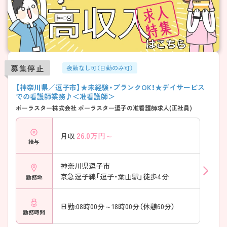
募集停止
夜勤なし可（日勤のみ可）
【神奈川県／逗子市】★未経験・ブランクOK！★デイサービス
での看護師業務♪＜准看護師＞
ポーラスター株式会社 ポーラスター逗子の准看護師求人(正社員)
26.0
万円～
月収
給与
神奈川県逗子市
京急逗子線「逗子・葉山駅」徒歩4分
勤務地
日勤:08時00分～18時00分（休憩60分）
勤務時間