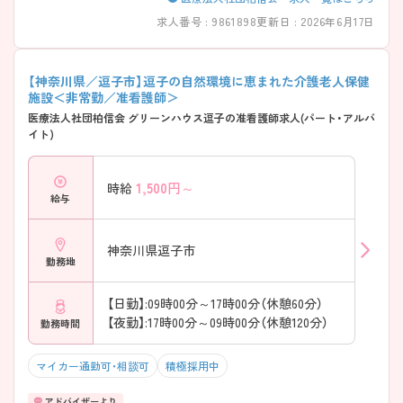
求人番号 : 9861898
更新日 : 2026年6月17日
【神奈川県／逗子市】逗子の自然環境に恵まれた介護老人保健
施設＜非常勤／准看護師＞
医療法人社団柏信会 グリーンハウス逗子の准看護師求人(パート・アルバ
イト)
1,500
円～
時給
給与
神奈川県逗子市
勤務地
【日勤】:09時00分～17時00分（休憩60分）
【夜勤】:17時00分～09時00分（休憩120分）
勤務時間
マイカー通勤可・相談可
積極採用中