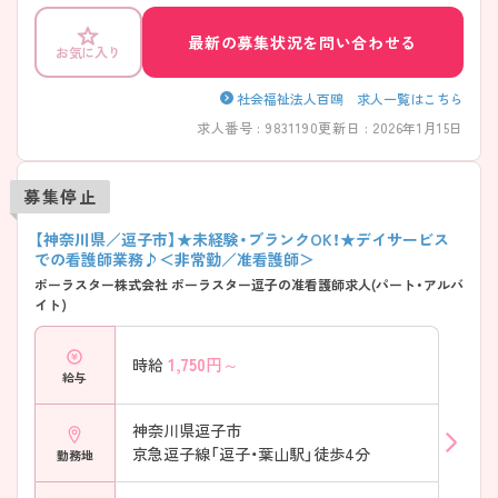
最新の募集状況を問い合わせる
お気に入り
社会福祉法人百鴎 求人一覧はこちら
求人番号 : 9831190
更新日 : 2026年1月15日
募集停止
【神奈川県／逗子市】★未経験・ブランクOK！★デイサービス
での看護師業務♪＜非常勤／准看護師＞
ポーラスター株式会社 ポーラスター逗子の准看護師求人(パート・アルバ
イト)
1,750
円～
時給
給与
神奈川県逗子市
京急逗子線「逗子・葉山駅」徒歩4分
勤務地