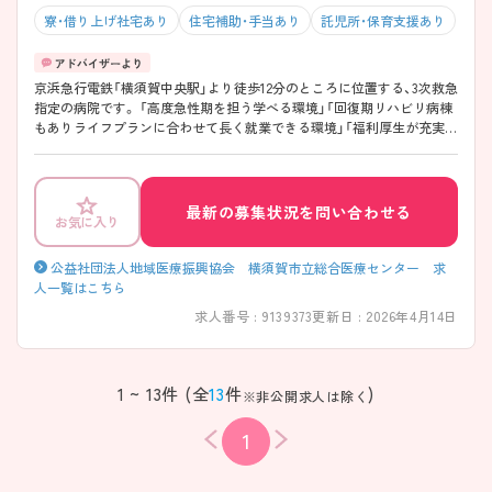
寮・借り上げ社宅あり
住宅補助・手当あり
託児所・保育支援あり
京浜急行電鉄「横須賀中央駅」より徒歩12分のところに位置する、3次救急
指定の病院です。 「高度急性期を担う学べる環境」「回復期リハビリ病棟
もありライフプランに合わせて長く就業できる環境」「福利厚生が充実し
ている環境」と働きやすい環境が整っています。 ご興味がある方は面接
対策など、随時ご相談にのりますので、お気軽にお問い合わせくださいま
せ。
最新の募集状況を問い合わせる
お気に入り
公益社団法人地域医療振興協会 横須賀市立総合医療センター 求
人一覧はこちら
求人番号 : 9139373
更新日 : 2026年4月14日
1 ~ 13件 (全
13
件
)
※非公開求人は除く
1