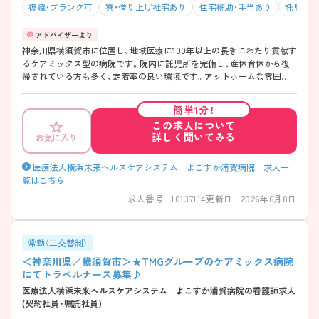
復職・ブランク可
寮・借り上げ社宅あり
住宅補助・手当あり
託児所・
神奈川県横須賀市に位置し、地域医療に100年以上の長きにわたり貢献す
るケアミックス型の病院です。院内に託児所を完備し、産休育休から復
帰されている方も多く、定着率の良い環境です。アットホームな雰囲気
で、ワークライフバランスの取りやすい環境が魅力です！経験の浅い方で
も快くご指導頂けます。 ご興味ある方には、面接対策ポイントなど、さら
簡単1分！
に詳細をお話しいたしますのでお気軽にご相談ください。
この求人について
詳しく聞いてみる
お気に入り
医療法人横浜未来ヘルスケアシステム よこすか浦賀病院 求人一
覧はこちら
求人番号 : 10137114
更新日 : 2026年6月8日
常勤（二交替制）
＜神奈川県／横須賀市＞★TMGグループのケアミックス病院
にてトラベルナース募集♪
医療法人横浜未来ヘルスケアシステム よこすか浦賀病院の看護師求人
(契約社員・嘱託社員)