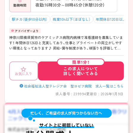
夜勤:16時30分～08時45分（休憩120分）
勤務時間
駅チカ（徒歩10分以内）
残業10h以下（ほぼなし）
年間休日120日以上
神奈川県横須賀市のケアミックス病院内病棟で准看護師を募集していま
す！ 年間休日126日と充実しており、仕事とプライベートの両立がしやす
い環境となっております♪ 昇給・賞与制度があり、頑張りを評価してく
れるのも嬉しいポイントです◎ ご興味のある方は、面接のポイントをお
伝えしますのでご連絡ください！
簡単1分！
この求人について
詳しく聞いてみる
お気に入り
社会福祉法人聖テレジア会 聖ヨゼフ病院 求人一覧はこちら
求人番号 : 239994
更新日 : 2026年1月9日