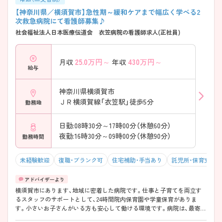
【神奈川県／横須賀市】急性期～緩和ケアまで幅広く学べる2
次救急病院にて看護師募集♪
社会福祉法人日本医療伝道会 衣笠病院の看護師求人(正社員)
25.0
万円～
430
万円～
月収
年収
給与
神奈川県横須賀市
ＪＲ横須賀線「衣笠駅」徒歩5分
勤務地
日勤:08時30分～17時00分（休憩60分）
夜勤:16時30分～09時00分（休憩90分）
勤務時間
未経験歓迎
復職・ブランク可
住宅補助・手当あり
託児所・保育支援
横須賀市にあります、地域に密着した病院です。仕事と子育てを両立す
るスタッフのサポートとして、24時間院内保育園や学童保育がありま
す。小さいお子さんがいる方も安心して働ける環境です。病院は、最寄り
駅より徒歩約5分の場所にあるので、通勤も便利です。 ご興味のある方に