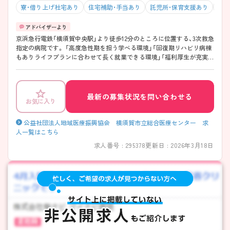
寮・借り上げ社宅あり
住宅補助・手当あり
託児所・保育支援あり
WE
京浜急行電鉄「横須賀中央駅」より徒歩12分のところに位置する、3次救急
指定の病院です。 「高度急性期を担う学べる環境」「回復期リハビリ病棟
もありライフプランに合わせて長く就業できる環境」「福利厚生が充実し
ている環境」と働きやすい環境が整っています。 ご興味がある方は面接
対策など、随時ご相談にのりますので、お気軽にお問い合わせくださいま
せ。
最新の募集状況を問い合わせる
お気に入り
公益社団法人地域医療振興協会 横須賀市立総合医療センター 求
人一覧はこちら
求人番号 : 295378
更新日 : 2026年3月18日