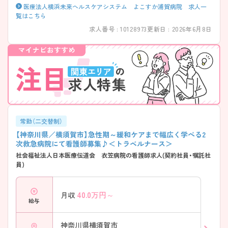
医療法人横浜未来ヘルスケアシステム よこすか浦賀病院 求人一
覧はこちら
求人番号 : 10128973
更新日 : 2026年6月8日
常勤（二交替制）
【神奈川県／横須賀市】急性期～緩和ケアまで幅広く学べる2
次救急病院にて看護師募集♪＜トラベルナース＞
社会福祉法人日本医療伝道会 衣笠病院の看護師求人(契約社員・嘱託社
員)
40.0
万円～
月収
給与
神奈川県横須賀市