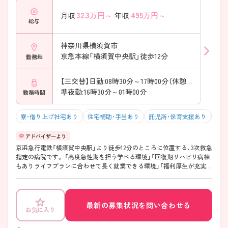
32.3
万円～
495
万円～
月収
年収
給与
神奈川県横須賀市
京急本線「横須賀中央駅」徒歩12分
勤務地
【三交替】日勤:08時30分～17時00分（休憩60分）
準夜勤:16時30分～01時00分
勤務時間
寮・借り上げ社宅あり
住宅補助・手当あり
託児所・保育支援あり
WE
京浜急行電鉄「横須賀中央駅」より徒歩12分のところに位置する、3次救急
指定の病院です。 「高度急性期を担う学べる環境」「回復期リハビリ病棟
もありライフプランに合わせて長く就業できる環境」「福利厚生が充実し
ている環境」と働きやすい環境が整っています。 ご興味がある方は面接
対策など、随時ご相談にのりますので、お気軽にお問い合わせくださいま
せ。
最新の募集状況を問い合わせる
お気に入り