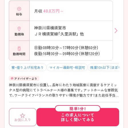
40.0
万円～
月収
給与
神奈川県横須賀市
ＪＲ横須賀線「久里浜駅」 他
勤務地
日勤:08時30分～17時00分（休憩60分）
夜勤:16時30分～09時00分（休憩120分）
勤務時間
寮・借り上げ社宅あり
マイカー通勤可・相談可
残業10h以下（ほぼなし）
神奈川県横須賀市に位置し、長年にわたり地域医療に貢献するケアミッ
クス型の病院にてトラベルナース様の募集です。アットホームな雰囲気
で、ワークライフバランスの取りやすい環境が魅力です！また赴任手当の
支給や寮のご用意もございますため、遠方からのご入職でも安心！周辺は
海と歴史を感じられる閑静な住宅街となっているとともに、病院の眼前
簡単1分！
には海が広がっております◎ ご興味ある方には、面接対策ポイントな
この求人について
ど、さらに詳細をお話しいたしますのでお気軽にご相談ください。
詳しく聞いてみる
お気に入り