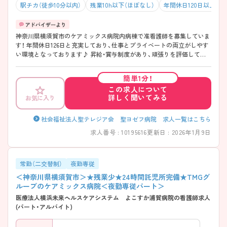
駅チカ（徒歩10分以内）
残業10h以下（ほぼなし）
年間休日120日以上
神奈川県横須賀市のケアミックス病院内病棟で准看護師を募集していま
す！ 年間休日126日と充実しており、仕事とプライベートの両立がしやす
い環境となっております♪ 昇給・賞与制度があり、頑張りを評価してく
れるのも嬉しいポイントです◎ ご興味のある方は、面接のポイントをお
伝えしますのでご連絡ください！
簡単1分！
この求人について
詳しく聞いてみる
お気に入り
社会福祉法人聖テレジア会 聖ヨゼフ病院 求人一覧はこちら
求人番号 : 10195616
更新日 : 2026年1月9日
常勤（二交替制）
夜勤専従
＜神奈川県横須賀市＞★残業少★24時間託児所完備★TMGグ
ループのケアミックス病院＜夜勤専従パート＞
医療法人横浜未来ヘルスケアシステム よこすか浦賀病院の看護師求人
(パート・アルバイト)