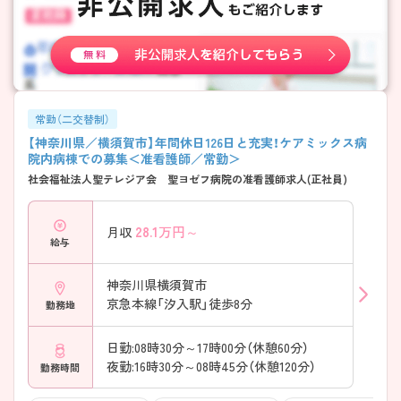
常勤（二交替制）
【神奈川県／横須賀市】年間休日126日と充実！ケアミックス病
院内病棟での募集＜准看護師／常勤＞
社会福祉法人聖テレジア会 聖ヨゼフ病院の准看護師求人(正社員)
28.1
万円～
月収
給与
神奈川県横須賀市
京急本線「汐入駅」徒歩8分
勤務地
日勤:08時30分～17時00分（休憩60分）
夜勤:16時30分～08時45分（休憩120分）
勤務時間