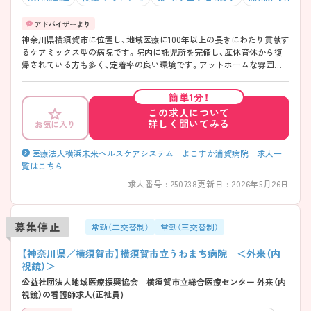
神奈川県横須賀市に位置し、地域医療に100年以上の長きにわたり貢献す
るケアミックス型の病院です。院内に託児所を完備し、産休育休から復
帰されている方も多く、定着率の良い環境です。アットホームな雰囲気
で、ワークライフバランスの取りやすい環境が魅力です！経験の浅い方で
も快くご指導頂けます。 ご興味ある方には、面接対策ポイントなど、さら
簡単1分！
に詳細をお話しいたしますのでお気軽にご相談ください。
この求人について
詳しく聞いてみる
お気に入り
医療法人横浜未来ヘルスケアシステム よこすか浦賀病院 求人一
覧はこちら
求人番号 : 250738
更新日 : 2026年5月26日
募集停止
常勤（二交替制）
常勤（三交替制）
【神奈川県／横須賀市】横須賀市立うわまち病院 ＜外来（内
視鏡）＞
公益社団法人地域医療振興協会 横須賀市立総合医療センター 外来（内
視鏡）の看護師求人(正社員)