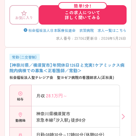
は、面接対策ポイントなど、さらに詳細をお話ししますので、お気軽にご
簡単1分！
相談ください。
この求人について
詳しく聞いてみる
お気に入り
社会福祉法人日本医療伝道会 衣笠病院 求人一覧はこちら
求人番号 : 237062
更新日 : 2026年5月26日
常勤（二交替制）
【神奈川県／横須賀市】年間休日126日と充実！ケアミックス病
院内病棟での募集＜正看護師／常勤＞
社会福祉法人聖テレジア会 聖ヨゼフ病院の看護師求人(正社員)
28.1
万円～
月収
給与
神奈川県横須賀市
京急本線「汐入駅」徒歩8分
勤務地
日勤:08時30分～17時00分（休憩60分）