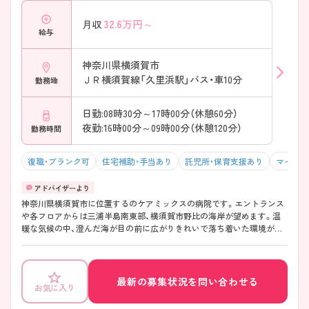
32.6
万円～
月収
給与
神奈川県横須賀市
ＪＲ横須賀線「久里浜駅」バス・車10分
勤務地
日勤:08時30分～17時00分（休憩60分）
夜勤:16時00分～09時00分（休憩120分）
勤務時間
復職・ブランク可
住宅補助・手当あり
託児所・保育支援あり
マイカー
神奈川県横須賀市に位置するのケアミックスの病院です。エントランス
や各フロアからは三浦半島南東部、横須賀市野比の海岸が望めます。温
暖な気候の中、澄んだ海が目の前に広がりきれいで落ち着いた環境があ
ります。また、院内に24時間保育施設があり、お子さんをお持ちの方も安
心です。
最新の募集状況を問い合わせる
お気に入り