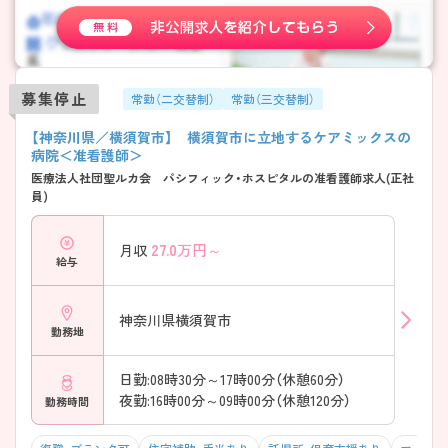
募集停止
常勤（二交替制）
常勤（三交替制）
【神奈川県／横須賀市】 横須賀市に立地するケアミックスの
病院＜准看護師＞
医療法人社団聖ルカ会 パシフィック・ホスピタルの准看護師求人(正社
員)
27.0
万円～
月収
給与
神奈川県横須賀市
勤務地
日勤:08時30分～17時00分（休憩60分）
夜勤:16時00分～09時00分（休憩120分）
勤務時間