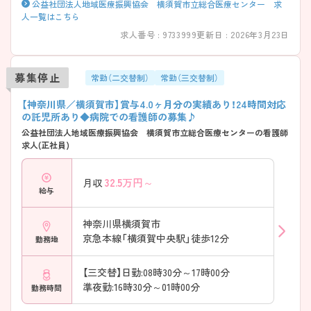
公益社団法人地域医療振興協会 横須賀市立総合医療センター 求
人一覧はこちら
求人番号 : 9733999
更新日 : 2026年3月23日
募集停止
常勤（二交替制）
常勤（三交替制）
【神奈川県／横須賀市】賞与4.0ヶ月分の実績あり！24時間対応
の託児所あり◆病院での看護師の募集♪
公益社団法人地域医療振興協会 横須賀市立総合医療センターの看護師
求人(正社員)
32.5
万円～
月収
給与
神奈川県横須賀市
京急本線「横須賀中央駅」徒歩12分
勤務地
【三交替】日勤:08時30分～17時00分
準夜勤:16時30分～01時00分
勤務時間