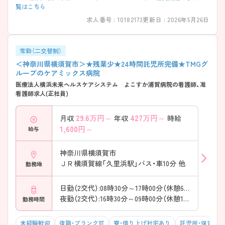
覧はこちら
求人番号 : 10182173
更新日 : 2026年5月26日
常勤（二交替制）
＜神奈川県横須賀市＞★残業少★24時間託児所完備★TMGグ
ループのケアミックス病院
医療法人横浜未来ヘルスケアシステム よこすか浦賀病院の看護師、准
看護師求人(正社員)
29.6
万円～
427
万円～
月収
年収
時給
1,600
円～
給与
神奈川県横須賀市
ＪＲ横須賀線「久里浜駅」バス・車10分 他
勤務地
日勤（2交代）:08時30分～17時00分（休憩60分）
夜勤（2交代）:16時30分～09時00分（休憩120分）
勤務時間
未経験歓迎
復職・ブランク可
寮・借り上げ社宅あり
託児所・保育支