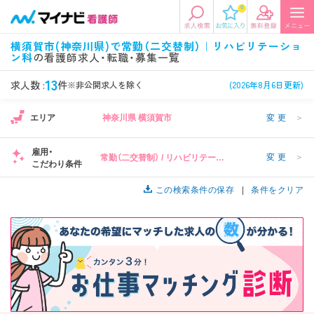
0
エリアから探す
希望の求人条件を選択
横須賀市(神奈川県)で常勤（二交替制）｜リハビリテーショ
ン科
の看護師求人・転職・募集一覧
エリアから探す
駅・路線から探す
条件項目の選択に戻る
13
求人数 :
件
※非公開求人を除く
(2026年8月6日更新)
北陸・信越
関東
資格
勤務形態
1
エリア
神奈川県 横須賀市
変更
＞
看護師、准看護師など
常勤、夜勤なし可など
雇用・
変更
＞
常勤（二交替制） / リハビリテーシ
東海
関西
こだわり条件
施設形態
担当業務
ョン科
病院、クリニック・診療所など
病棟、外来など
この検索条件の保存
条件をクリア
診察科目
こだわり条件
北海道・東北
中国・四国
美容外科、
未経験歓迎、
循環器内科など
土日祝休みなど
九州・沖縄
年収
雇用形態
年収500万円以上など
正社員、契約社員など