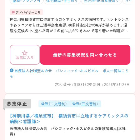
復職・ブランク可
住宅補助・手当あり
託児所・保育支援あり
マイカー
神奈川県横須賀市に位置するのケアミックスの病院です。エントランス
や各フロアからは三浦半島南東部、横須賀市野比の海岸が望めます。温
暖な気候の中、澄んだ海が目の前に広がりきれいで落ち着いた環境があ
ります。また、院内に24時間保育施設があり、お子さんをお持ちの方も安
心です。
最新の募集状況を問い合わせる
お気に入り
医療法人社団聖ルカ会 パシフィック・ホスピタル 求人一覧はこち
ら
求人番号 : 9783192
更新日 : 2026年5月26日
募集停止
常勤（二交替制）
常勤（三交替制）
【神奈川県／横須賀市】 横須賀市に立地するケアミックスの
病院＜看護師＞
医療法人社団聖ルカ会 パシフィック・ホスピタルの看護師求人(正社
員)