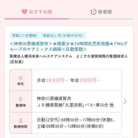
おすすめ順
新着順
フリーワード検索
常勤（二交替制）
夜勤なし可（日勤のみ可）
＜神奈川県横須賀市＞★残業少★24時間託児所完備★TMGグ
ループのケアミックス病院＜日勤常勤＞
医療法人横浜未来ヘルスケアシステム よこすか浦賀病院の看護師求人
(正社員)
24.9
万円～
370
万円～
月収
年収
給与
神奈川県横須賀市
ＪＲ横須賀線「久里浜駅」バス・車10分 他
勤務地
日勤（2交代）:08時30分～17時00分（休憩60分）
土曜:08時30分～13時00分（休憩0分）
勤務時間