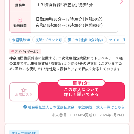
ＪＲ横須賀線「衣笠駅」徒歩5分
勤務地
日勤:08時30分～17時30分（休憩60分）
夜勤:16時30分～09時30分（休憩90分）
勤務時間
未経験歓迎
復職・ブランク可
駅チカ（徒歩10分以内）
マイカー通勤可
神奈川県横須賀市に位置する、二次救急指定病院にてトラベルナース様
の募集です。JR横須賀線「衣笠駅」より徒歩5分の好立地にございますた
め、通勤にも便利です！急性期～緩和ケアまで幅広く対応しておりますの
で、ご自身の経験を活かしながらさらなるスキルアップができる環境で
す◎ ご興味のある方には、面接対策ポイントなど、さらに詳細をお話し
簡単1分！
しますので、お気軽にご相談ください。
この求人について
詳しく聞いてみる
お気に入り
社会福祉法人日本医療伝道会 衣笠病院 求人一覧はこちら
求人番号 : 10173424
更新日 : 2026年5月26日
常勤（二交替制）