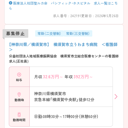
医療法人社団聖ルカ会 パシフィック・ホスピタル 求人一覧はこち
ら
求人番号 : 242191
更新日 : 2026年5月26日
募集停止
常勤（二交替制）
常勤（三交替制）
【神奈川県／横須賀市】 横須賀市立うわまち病院 ＜看護師
＞
公益社団法人地域医療振興協会 横須賀市立総合医療センターの看護師
求人(正社員)
32.6
万円～
392
万円～
月収
年収
給与
神奈川県横須賀市
京急本線「横須賀中央駅」徒歩12分
勤務地
日勤:08時30分～17時00分（休憩60分）
勤務時間