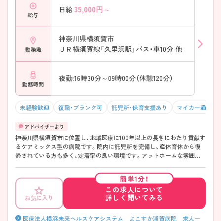
35,000
円～
日給
給与
神奈川県横須賀市
ＪＲ横須賀線「久里浜駅」バス・車10分 他
勤務地
夜勤:16時30分～09時00分（休憩120分）
勤務時間
未経験歓迎
復職・ブランク可
託児所・保育支援あり
マイカー通勤可
神奈川県横須賀市に位置し、地域医療に100年以上の長きにわたり貢献す
るケアミックス型の病院です。院内に託児所を完備し、産休育休から復
帰されている方も多く、定着率の良い環境です。アットホームな雰囲気
で、ワークライフバランスの取りやすい環境が魅力です！経験の浅い方で
も快くご指導頂けます。 ご興味ある方には、面接対策ポイントなど、さら
簡単1分！
に詳細をお話しいたしますのでお気軽にご相談ください。
この求人について
詳しく聞いてみる
お気に入り
医療法人横浜未来ヘルスケアシステム よこすか浦賀病院 求人一