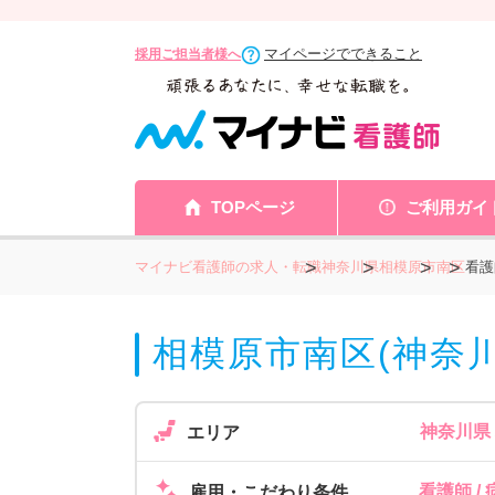
マイページでできること
採用ご担当者様へ
TOPページ
ご利用ガイ
マイナビ看護師の求人・転職
神奈川県
相模原市
南区
看護
相模原市南区(神奈
神奈川県
エリア
看護師 /
雇用・こだわり条件