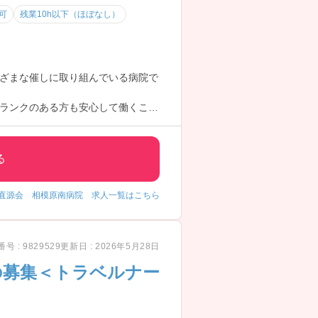
可
残業10h以下（ほぼなし）
ざまな催しに取り組んでいる病院で
ランクのある方も安心して働くこと
る
直源会 相模原南病院 求人一覧はこちら
号 : 9829529
更新日 : 2026年5月28日
の募集＜トラベルナー