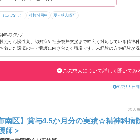
下（ほぼなし）
積極採用中
夏～秋入職可
神科病院♪／
性期から慢性期、認知症や社会復帰支援まで幅広く対応している精神科
ち着いた環境の中で看護に向き合える職場です。未経験の方や経験が浅
。また残業もほぼなく、体への負担を抑えながら長く働きやすいのも魅
この求人について詳しく聞いてみ
医療法人社団
です。
求人番号
う方にもぴったりです
市南区】賞与4.5か月分の実績☆精神科病
護師＞