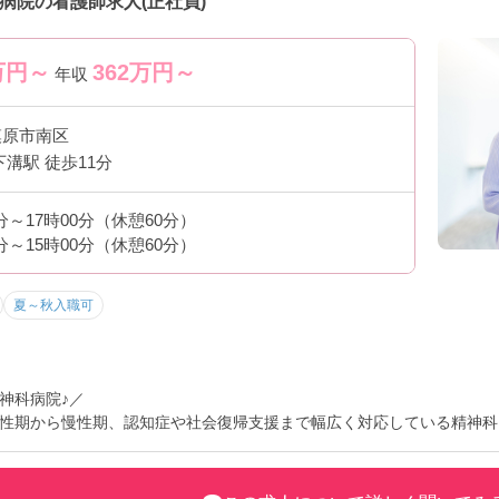
です。
病院の看護師求人(正社員)
万円～
362
万円～
年収
がしやすいです
模原市南区
下溝駅 徒歩11分
0分～17時00分（休憩60分）
0分～15時00分（休憩60分）
当など）
です
夏～秋入職可
神科病院♪／
性期から慢性期、認知症や社会復帰支援まで幅広く対応している精神科
ち着いた環境の中で看護に向き合える職場です。未経験の方や経験が浅
けます
。また残業もほぼなく、体への負担を抑えながら長く働きやすいのも魅