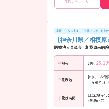
お気に入り
―――――――――――――――
■ 初心者でも安心スタート！
―――――――――――――――
経験問わずチャレンジしやすい環境
・未経験・経験1年未満OK
・精神科が初めての方も歓迎
常勤（二交替制）
夜勤なし可（日勤
・丁寧に現場で学べる雰囲気
【神奈川県／相模原
→「これから経験を積みたい」とい
―――――――――――――――
医療法人直源会 相模原南病院
■ 年齢問わず長く働ける環境
―――――――――――――――
腰を据えて働きたい方にもおすすめ
25.1
給与
月収
・定年65歳／64歳まで応募可能
・幅広い年齢層が活躍中
・安定して長期就業しやすい環境
神奈川県相
勤務地
→ライフステージに合わせた働き方
ＪＲ横浜線 
―――――――――――――――
■ 安定収入＆高水準の賞与
日勤:08時4
―――――――――――――――
勤務時間
※勤務内容に
収入面も安心して働けます。
・賞与4.0ヶ月分実績あり