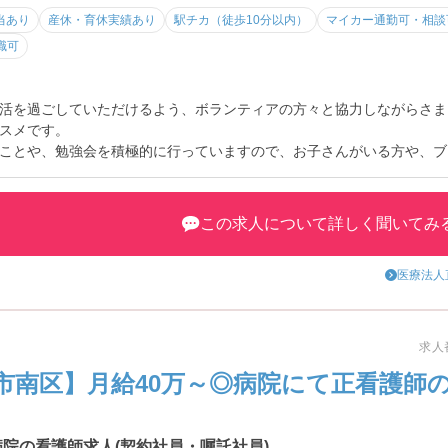
当あり
産休・育休実績あり
駅チカ（徒歩10分以内）
マイカー通勤可・相談
当など）
職可
です
活を過ごしていただけるよう、ボランティアの方々と協力しながらさま
スメです。
ことや、勉強会を積極的に行っていますので、お子さんがいる方や、ブ
けます
この求人について詳しく聞いてみ
医療法人
求人番
市南区】月給40万～◎病院にて正看護師
院の看護師求人(契約社員・嘱託社員)