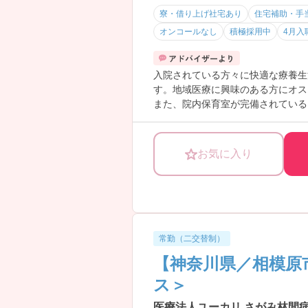
・年収410万円～可能
寮・借り上げ社宅あり
住宅補助・手
・各種手当充実（住宅手当・夜勤手
オンコールなし
積極採用中
4月入
→安定した収入を確保しやすい職場
―――――――――――――――
■ 無理なく働けるゆとり体制
入院されている方々に快適な療養生
―――――――――――――――
す。地域医療に興味のある方にオス
働きやすさにも配慮されています。
また、院内保育室が完備されている
・年間休日112日
ができます。
・残業ほぼなし
・夜勤回数は月平均4回
→オンとオフのメリハリをつけて働
お気に入り
常勤（二交替制）
【神奈川県／相模原
ス＞
医療法人ユーカリ さがみ林間病