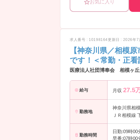
お気に入り
求人番号 : 10198164
更新日 : 2026年
【神奈川県／相模原
です！＜常勤・正看
医療法人社団博奉会 相模ヶ丘
27.5
給与
月収
神奈川県相
勤務地
ＪＲ相模線 
日勤:09時0
勤務時間
早番:07時0