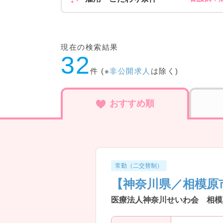
現在の検索結果
32
件 (※
非公開求人
は除く)
おすすめ順
常勤（二交替制）
【神奈川県／相模原
医療法人神奈川せいわ会 相模