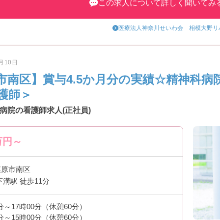
この求人について詳しく聞いてみ
医療法人神奈川せいわ会 相模大野リ
7月10日
市南区】賞与4.5か月分の実績☆精神科病
護師＞
病院の看護師求人(正社員)
万円～
模原市南区
下溝駅 徒歩11分
0分～17時00分（休憩60分）
0分～15時00分（休憩60分）