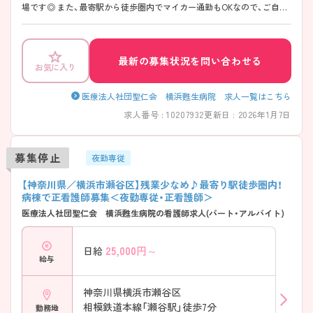
場です◎ また、最寄駅から徒歩圏内でマイカー通勤もOKなので、ご自身
のライフスタイルに合わせた交通手段が選べます！ ご興味ある方は面接
ポイントをお伝えしますので、お気軽にご連絡ください。
最新の募集状況を問い合わせる
お気に入り
医療法人社団聖仁会 横浜甦生病院 求人一覧はこちら
求人番号 : 10207932
更新日 : 2026年1月7日
募集停止
夜勤専従
【神奈川県／横浜市瀬谷区】残業少なめ♪最寄り駅徒歩圏内！
病棟で正看護師募集＜夜勤専従・正看護師＞
医療法人社団聖仁会 横浜甦生病院の看護師求人(パート・アルバイト)
25,000
円～
日給
給与
神奈川県横浜市瀬谷区
相模鉄道本線「瀬谷駅」徒歩7分
勤務地