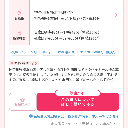
神奈川県横浜市瀬谷区
相模鉄道本線「三ツ境駅」バス・車10分
勤務地
日勤:08時45分～17時45分（休憩60分）
夜勤:17時00分～09時00分（休憩120分）
勤務時間
復職・ブランク可
寮・借り上げ社宅あり
マイカー通勤可・相談可
残業
神奈川県横浜市瀬谷区に位置する精神科病院にてトラベルナース様の募
集です。 寮の手配もしていただけますため、遠方からのご入職も安心で
す◎ご資格・ご経験を活かしながら専門的に学びませんか？ 病院が位置
する瀬谷区阿久和南は、幼稚園や小学校が多く閑静な住宅街で、治安も良
いエリア。スーパーやドラッグストアも近隣にあり利便性の高い立地で
簡単1分！
す◎ ご興味ある方には、面接対策ポイントなど、さらに詳細をお話しい
この求人について
たしますのでお気軽にご相談ください。
詳しく聞いてみる
お気に入り
医療法人社団哺育会 横浜相原病院 求人一覧はこちら
求人番号 : 9139508
更新日 : 2026年5月15日