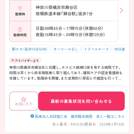
神奈川県横浜市瀬谷区
相模鉄道本線「瀬谷駅」徒歩7分
勤務地
日勤:08時45分～17時15分（休憩60分）
夜勤:16時45分～09時15分（休憩120分）
勤務時間
駅チカ（徒歩10分以内）
オンコールなし
トラベルナース
WEB面接OK
神奈川県横浜市瀬谷区に位置し、ホスピス病棟12床を有する病院です。
同院は早くから終末期医療に取り組んでおり、緩和ケアの認定看護師も
在籍しています。勉強会を開催、また定期的に部長との面談も行ってお
り、自身のキャリアアップに沿った異動の相談にも応じています。 ご興
味ある方には、面接対策ポイントなど、さらに詳細をお話しいたしますの
でお気軽にご相談ください。
最新の募集状況を問い合わせる
お気に入り
医療法人社団聖仁会 横浜甦生病院 求人一覧はこちら
求人番号 : 9830254
更新日 : 2026年3月18日