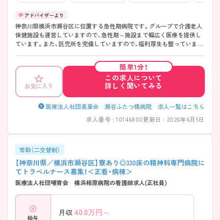
神奈川県横浜市瀬谷区に位置する急性期病院です。グループで介護老人
保健施設も運営していますので、急性期～施設まで幅広く医療を提供し
ています。また、託児所を完備していますので、福利厚生も整っていま
す。 ご興味ある方には、面接対策ポイントなど、さらに詳細をお話しいた
しますのでお気軽にご相談ください。
簡単1分！
この求人について
詳しく聞いてみる
お気に入り
医療法人社団美里会 瀬谷ふたつ橋病院 求人一覧はこちら
求人番号 : 10146800
更新日 : 2026年6月5日
常勤（二交替制）
【神奈川県／横浜市瀬谷区】寮あり◎330床の精神科専門病院に
てトラベルナース募集！＜正看・病棟＞
医療法人社団哺育会 横浜相原病院の看護師求人(正社員)
40.0
万円～
月収
給与