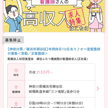
募集停止
【神奈川県／横浜市瀬谷区】年間休日112日あり♪オペ室看護師
の募集＜常勤／正看護師＞
医療法人社団美里会 瀬谷ふたつ橋病院の看護師求人(正社員)
21.5
万円～
月収
給与
神奈川県横浜市瀬谷区
相模鉄道本線「三ツ境駅」徒歩12分
勤務地
日勤:08時45分～17時15分（休憩60分）