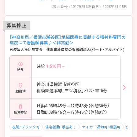
求人番号 : 10129296
更新日 : 2026年5月15日
募集停止
【神奈川県／横浜市瀬谷区】地域医療に貢献する精神科専門の
病院にて看護師募集♪＜非常勤＞
医療法人社団哺育会 横浜相原病院の看護師求人(パート・アルバイト)
1,510
円～
時給
給与
神奈川県横浜市瀬谷区
相模鉄道本線「三ツ境駅」バス・車10分
勤務地
日勤A:08時45分～17時45分（休憩60分）
日勤B:08時45分～12時45分（休憩0分）
勤務時間
復職・ブランク可
住宅補助・手当あり
マイカー通勤可・相談可
残業1