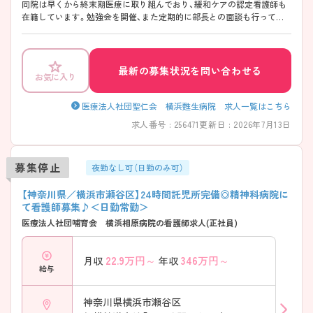
同院は早くから終末期医療に取り組んでおり、緩和ケアの認定看護師も
在籍しています。勉強会を開催、また定期的に部長との面談も行ってお
り、自身のキャリアアップに沿った異動の相談にも応じています。瀬谷
駅から徒歩5、6分程度でアクセスがよく通勤に便利です。 ご興味ある方
には、面接対策ポイントなど、さらに詳細をお話しいたしますのでお気軽
にご相談ください。
最新の募集状況を問い合わせる
お気に入り
医療法人社団聖仁会 横浜甦生病院 求人一覧はこちら
求人番号 : 256471
更新日 : 2026年7月13日
募集停止
夜勤なし可（日勤のみ可）
【神奈川県／横浜市瀬谷区】24時間託児所完備◎精神科病院に
て看護師募集♪＜日勤常勤＞
医療法人社団哺育会 横浜相原病院の看護師求人(正社員)
22.9
万円～
346
万円～
月収
年収
給与
神奈川県横浜市瀬谷区