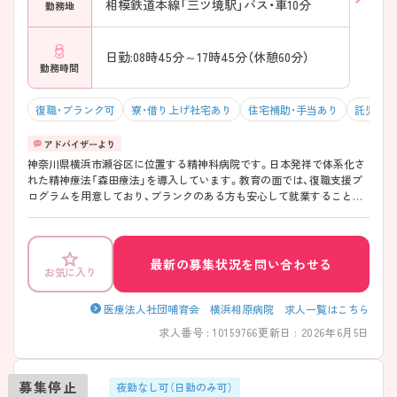
相模鉄道本線「三ツ境駅」バス・車10分
勤務地
日勤:08時45分～17時45分（休憩60分）
勤務時間
復職・ブランク可
寮・借り上げ社宅あり
住宅補助・手当あり
託児所・
神奈川県横浜市瀬谷区に位置する精神科病院です。日本発祥で体系化さ
れた精神療法「森田療法」を導入しています。教育の面では、復職支援プ
ログラムを用意しており、ブランクのある方も安心して就業することが
出来ます。残業は月5時間程度と少なく、プライベートを充実させること
も可能です。独身寮完備、子育て中の方も活躍できるよう24時間託児所
を完備など福利厚生が充実しています。 ご興味ある方には、面接対策ポ
イントなど、さらに詳細をお話しいたしますのでお気軽にご相談くださ
最新の募集状況を問い合わせる
お気に入り
い。
医療法人社団哺育会 横浜相原病院 求人一覧はこちら
求人番号 : 10159766
更新日 : 2026年6月5日
募集停止
夜勤なし可（日勤のみ可）