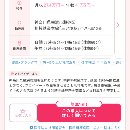
27.4
万円～
417
万円～
月収
年収
給与
神奈川県横浜市瀬谷区
相模鉄道本線「三ツ境駅」バス・車10分
勤務地
日勤:08時45分～17時45分（休憩60分）
午前:08時45分～12時45分（休憩0分）
勤務時間
復職・ブランク可
寮・借り上げ社宅あり
住宅補助・手当あり
託児所・
神奈川県横浜市瀬谷区にあります、精神科病院です。残業は月5時間程度
と少なく、プライベートを充実させることも可能です。独身寮完備、子育
て中の方も活躍できるよう24時間託児所を完備など福利厚生が充実して
います。 ご興味ある方には、面接対策ポイントなど、さらに詳細をお話し
いたしますのでお気軽にご相談ください。
簡単1分！
この求人について
詳しく聞いてみる
お気に入り
医療法人社団哺育会 横浜相原病院 求人一覧はこちら