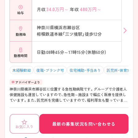
34.0
万円～
480
万円～
月収
年収
給与
神奈川県横浜市瀬谷区
相模鉄道本線「三ツ境駅」徒歩12分
勤務地
日勤:08時45分～17時15分（休憩60分）
勤務時間
未経験歓迎
復職・ブランク可
住宅補助・手当あり
託児所・保育支援
神奈川県横浜市瀬谷区に位置する急性期病院です。グループで介護老人
保健施設も運営していますので、急性期～施設まで幅広く医療を提供し
ています。また、託児所を完備していますので、福利厚生も整っていま
す。 ご興味ある方には、面接対策ポイントなど、さらに詳細をお話しいた
しますのでお気軽にご相談ください。
最新の募集状況を問い合わせる
お気に入り