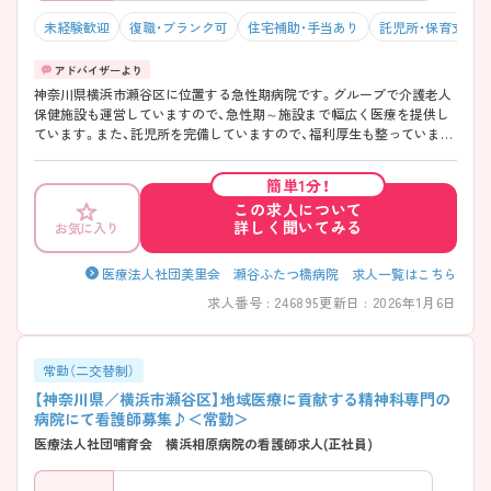
未経験歓迎
復職・ブランク可
住宅補助・手当あり
託児所・保育支援
神奈川県横浜市瀬谷区に位置する急性期病院です。グループで介護老人
保健施設も運営していますので、急性期～施設まで幅広く医療を提供し
ています。また、託児所を完備していますので、福利厚生も整っていま
す。 ご興味ある方には、面接対策ポイントなど、さらに詳細をお話しいた
しますのでお気軽にご相談ください。
簡単1分！
この求人について
詳しく聞いてみる
お気に入り
医療法人社団美里会 瀬谷ふたつ橋病院 求人一覧はこちら
求人番号 : 246895
更新日 : 2026年1月6日
常勤（二交替制）
【神奈川県／横浜市瀬谷区】地域医療に貢献する精神科専門の
病院にて看護師募集♪＜常勤＞
医療法人社団哺育会 横浜相原病院の看護師求人(正社員)