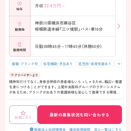
22.4
万円～
月収
給与
神奈川県横浜市瀬谷区
相模鉄道本線「三ツ境駅」バス・車10分
勤務地
日勤:08時45分～17時45分（休憩60分）
勤務時間
復職・ブランク可
住宅補助・手当あり
託児所・保育支援あり
マイカー
精神科だけでなく、身体合併症の患者様もいらっしゃるため、幅広い看護
を身につけることができます。上尾中央医科グループのラダーシステム
があるため、ブランクがおありの看護師様も安心して復帰できる環境が
あります。ご興味ある方には、面接対策ポイントなど、さらに詳細をお話
しいたしますのでお気軽にご相談ください。
最新の募集状況を問い合わせる
お気に入り
医療法人社団哺育会 横浜相原病院 求人一覧はこちら