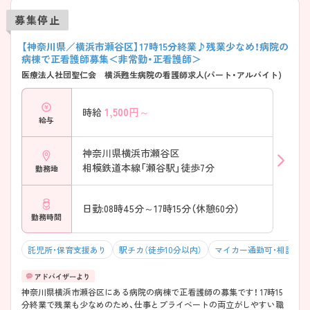
募集停止
【神奈川県／横浜市瀬谷区】17時15分終業♪残業少なめ！病院の
病棟で正看護師募集＜非常勤・正看護師＞
医療法人社団聖仁会 横浜甦生病院の看護師求人(パート・アルバイト)
1,500
円～
時給
給与
神奈川県横浜市瀬谷区
相模鉄道本線「瀬谷駅」徒歩7分
勤務地
日勤:08時45分～17時15分（休憩60分）
勤務時間
託児所・保育支援あり
駅チカ（徒歩10分以内）
マイカー通勤可・相談可
神奈川県横浜市瀬谷区にある病院の病棟で正看護師の募集です！ 17時15
分終業で残業も少なめのため、仕事とプライベートの両立がしやすい職