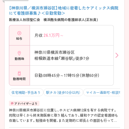
【神奈川県／横浜市瀬谷区】地域に密着したケアミックス病院
にて看護師募集♪＜日勤常勤＞
医療法人社団聖仁会 横浜甦生病院の看護師求人(正社員)
26.1
万円～
月収
給与
神奈川県横浜市瀬谷区
相模鉄道本線「瀬谷駅」徒歩7分
勤務地
日勤:08時45分～17時15分（休憩60分）
勤務時間
住宅補助・手当あり
駅チカ（徒歩10分以内）
マイカー通勤可・相談可
神奈川県横浜市瀬谷区に位置し、ホスピス病棟12床を有する病院です。
同院は早くから終末期医療に取り組んでおり、緩和ケアの認定看護師も
在籍しています。勉強会を開催、また定期的に部長との面談も行ってお
り、自身のキャリアアップに沿った異動の相談にも応じています。瀬谷