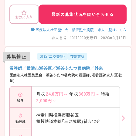
駅から徒歩5、6分程度でアクセスがよく通勤に便利です。 ご興味ある方
には、面接対策ポイントなど、さらに詳細をお話しいたしますのでお気軽
にご相談ください。
最新の募集状況を問い合わせる
お気に入り
医療法人社団聖仁会 横浜甦生病院 求人一覧はこちら
求人番号 : 10176600
更新日 : 2026年3月18日
募集停止
常勤（二交替制）
夜勤専従
看護師／横浜市瀬谷区／瀬谷ふたつ橋病院／外来
医療法人社団美里会 瀬谷ふたつ橋病院の看護師、准看護師求人(正社
員)
24.0
万円～
360
万円～
月収
年収
時給
2,000
円～
給与
神奈川県横浜市瀬谷区
相模鉄道本線「三ツ境駅」徒歩12分
勤務地