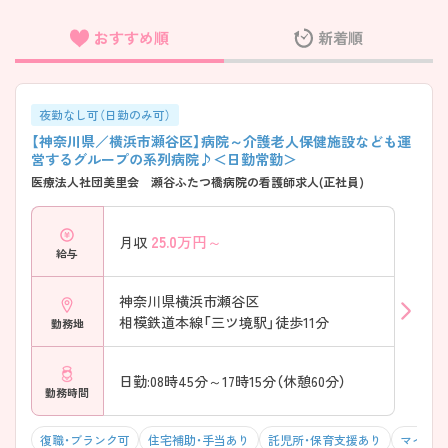
おすすめ順
新着順
フリーワード検索
夜勤なし可（日勤のみ可）
【神奈川県／横浜市瀬谷区】病院～介護老人保健施設なども運
営するグループの系列病院♪＜日勤常勤＞
医療法人社団美里会 瀬谷ふたつ橋病院の看護師求人(正社員)
25.0
万円～
月収
給与
神奈川県横浜市瀬谷区
相模鉄道本線「三ツ境駅」徒歩11分
勤務地
日勤:08時45分～17時15分（休憩60分）
勤務時間
復職・ブランク可
住宅補助・手当あり
託児所・保育支援あり
マイカー