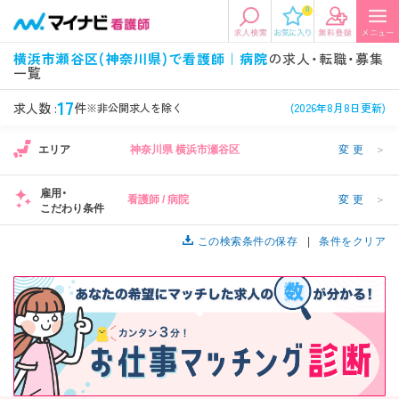
0
エリアから探す
希望の求人条件を選択
横浜市瀬谷区(神奈川県)で看護師｜病院
の求人・転職・募集
一覧
エリアから探す
駅・路線から探す
条件項目の選択に戻る
17
求人数 :
件
※非公開求人を除く
(2026年8月8日更新)
北陸・信越
関東
資格
勤務形態
1
エリア
神奈川県 横浜市瀬谷区
変更
＞
看護師、准看護師など
常勤、夜勤なし可など
雇用・
看護師 / 病院
変更
＞
東海
関西
こだわり条件
施設形態
担当業務
1
病院、クリニック・診療所など
病棟、外来など
この検索条件の保存
条件をクリア
診察科目
こだわり条件
北海道・東北
中国・四国
美容外科、
未経験歓迎、
循環器内科など
土日祝休みなど
九州・沖縄
年収
雇用形態
年収500万円以上など
正社員、契約社員など