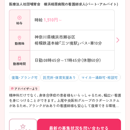
医療法人社団哺育会 横浜相原病院の看護師求人(パート・アルバイト)
1,510
円～
時給
給与
神奈川県横浜市瀬谷区
相模鉄道本線「三ツ境駅」バス・車10分
勤務地
日勤:08時45分～17時45分（休憩60分）
勤務時間
復職・ブランク可
託児所・保育支援あり
マイカー通勤可・相談可
残業
精神科だけでなく、身体合併症の患者様もいらっしゃるため、幅広い看護
を身につけることができます。上尾中央医科グループのラダーシステム
があるため、ブランクがおありの看護師様も安心して復帰できる環境が
あります。ご興味ある方には、面接対策ポイントなど、さらに詳細をお話
しいたしますのでお気軽にご相談ください。
最新の募集状況を問い合わせる