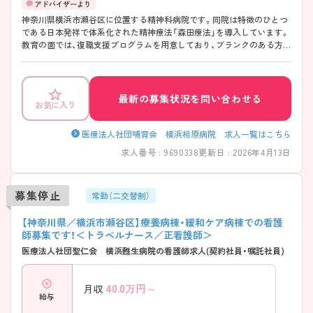
神奈川県横浜市瀬谷区に位置する精神科病院です。同院は特徴のひとつ
である日本発祥で体系化された精神療法「森田療法」を導入しています。
教育の面では、復職支援プログラムを用意しており、ブランクのある方も
安心して就業することが出来ます。残業は月5時間程度と少なく、有給休
暇消化率が80％と非常に高いので、プライベートを充実させることも可
能です。独身寮完備、子育て中の方も活躍できるよう24時間託児所を完
備など福利厚生が充実しています。 ご興味ある方には、面接対策ポイン
最新の募集状況を問い合わせる
お気に入り
トなど、さらに詳細をお話しいたしますのでお気軽にご相談ください。
医療法人社団哺育会 横浜相原病院 求人一覧はこちら
求人番号 : 9690338
更新日 : 2026年4月13日
募集停止
常勤（二交替制）
【神奈川県／横浜市瀬谷区】療養病棟・緩和ケア病棟での看護
師募集です！＜トラベルナース／正看護師＞
医療法人社団聖仁会 横浜甦生病院の看護師求人(契約社員・嘱託社員)
40.0
万円～
月収
給与