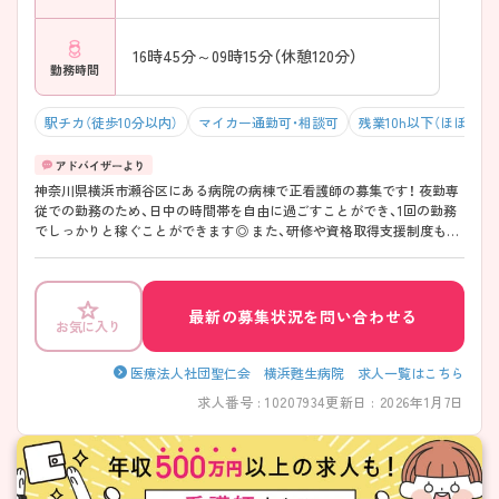
16時45分～09時15分（休憩120分）
勤務時間
駅チカ（徒歩10分以内）
マイカー通勤可・相談可
残業10h以下（ほぼなし
神奈川県横浜市瀬谷区にある病院の病棟で正看護師の募集です！ 夜勤専
従での勤務のため、日中の時間帯を自由に過ごすことができ、1回の勤務
でしっかりと稼ぐことができます◎ また、研修や資格取得支援制度もあ
るため、働きながらスキルアップができます！ ご興味ある方は面接ポイ
ントをお伝えしますので、お気軽にご連絡ください。
最新の募集状況を問い合わせる
お気に入り
医療法人社団聖仁会 横浜甦生病院 求人一覧はこちら
求人番号 : 10207934
更新日 : 2026年1月7日