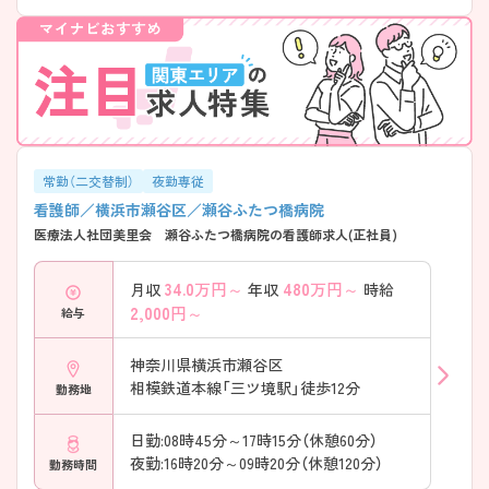
常勤（二交替制）
夜勤専従
看護師／横浜市瀬谷区／瀬谷ふたつ橋病院
医療法人社団美里会 瀬谷ふたつ橋病院の看護師求人(正社員)
34.0
万円～
480
万円～
月収
年収
時給
2,000
円～
給与
神奈川県横浜市瀬谷区
相模鉄道本線「三ツ境駅」徒歩12分
勤務地
日勤:08時45分～17時15分（休憩60分）
夜勤:16時20分～09時20分（休憩120分）
勤務時間