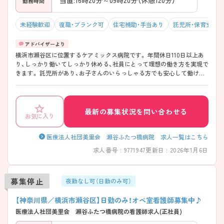
当直:16時20分～09時20分（休憩120分）
勤務時間
未経験歓迎
復職・ブランク可
住宅補助・手当あり
託児所・保育支援
横浜市瀬谷区に位置するケアミックス病院です。 年間休日110日以上あ
り、しっかり働いてしっかり休める、社員にとって理想の働き方を実現で
きます。 託児所があり、お子さんのいらっしゃる方でも安心して働けま
す。 ご興味ある方には、面接対策ポイントなど、さらに詳細をお話しいた
しますのでお気軽にご相談ください。
最新の募集状況を問い合わせる
お気に入り
医療法人社団美里会 瀬谷ふたつ橋病院 求人一覧はこちら
求人番号 : 9771947
更新日 : 2026年1月6日
募集停止
夜勤なし可（日勤のみ可）
【神奈川県／横浜市瀬谷区】日勤のみ！オペ室看護師募集中♪
医療法人社団美里会 瀬谷ふたつ橋病院の看護師求人(正社員)