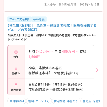
求人番号 : 264479
更新日 : 2026年4月13日
常勤（二交替制）
夜勤専従
【横浜市/瀬谷区】 急性期～施設まで幅広く医療を提供する
グループの系列病院
医療法人社団美里会 瀬谷ふたつ橋病院の看護師、准看護師求人(パー
ト・アルバイト)
34.0
万円～
480
万円～
月収
年収
時給
1,600
円～
給与
神奈川県横浜市瀬谷区
相模鉄道本線「三ツ境駅」徒歩11分
勤務地
日勤:08時45分～17時15分（休憩60分）
夜勤:16時20分～09時20分（休憩120分）
勤務時間
未経験歓迎
復職・ブランク可
住宅補助・手当あり
託児所・保育支援