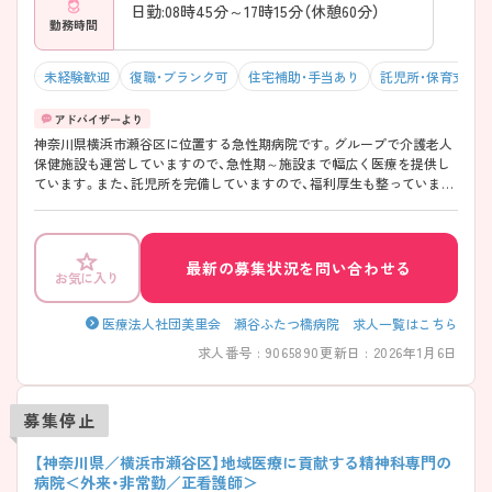
日勤:08時45分～17時15分（休憩60分）
勤務時間
未経験歓迎
復職・ブランク可
住宅補助・手当あり
託児所・保育支援
神奈川県横浜市瀬谷区に位置する急性期病院です。グループで介護老人
保健施設も運営していますので、急性期～施設まで幅広く医療を提供し
ています。また、託児所を完備していますので、福利厚生も整っていま
す。 ご興味ある方には、面接対策ポイントなど、さらに詳細をお話しいた
しますのでお気軽にご相談ください。
最新の募集状況を問い合わせる
お気に入り
医療法人社団美里会 瀬谷ふたつ橋病院 求人一覧はこちら
求人番号 : 9065890
更新日 : 2026年1月6日
募集停止
【神奈川県／横浜市瀬谷区】地域医療に貢献する精神科専門の
病院＜外来・非常勤／正看護師＞